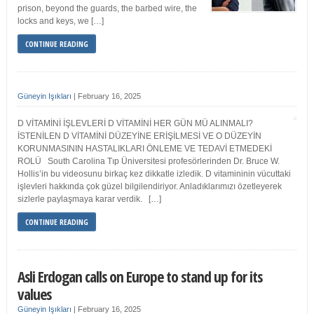
prison, beyond the guards, the barbed wire, the
locks and keys, we […]
CONTINUE READING
Güneyin Işıkları
|
February 16, 2025
D VİTAMİNİ İŞLEVLERİ D VİTAMİNİ HER GÜN MÜ ALINMALI?
İSTENİLEN D VİTAMİNİ DÜZEYİNE ERİŞİLMESİ VE O DÜZEYİN
KORUNMASININ HASTALIKLARI ÖNLEME VE TEDAVİ ETMEDEKİ
ROLÜ South Carolina Tıp Üniversitesi profesörlerinden Dr. Bruce W.
Hollis’in bu videosunu birkaç kez dikkatle izledik. D vitamininin vücuttaki
işlevleri hakkında çok güzel bilgilendiriyor. Anladıklarımızı özetleyerek
sizlerle paylaşmaya karar verdik. […]
CONTINUE READING
Asli Erdogan calls on Europe to stand up for its
values
Güneyin Işıkları
|
February 16, 2025