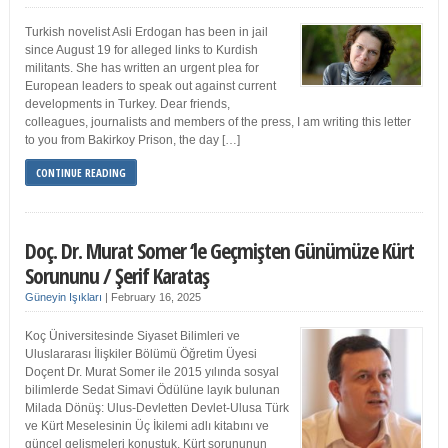
Turkish novelist Asli Erdogan has been in jail
since August 19 for alleged links to Kurdish
militants. She has written an urgent plea for
European leaders to speak out against current
developments in Turkey. Dear friends,
colleagues, journalists and members of the press, I am writing this letter
to you from Bakirkoy Prison, the day […]
CONTINUE READING
Doç. Dr. Murat Somer ‘le Geçmişten Günümüze Kürt
Sorununu / Şerif Karataş
Güneyin Işıkları
|
February 16, 2025
Koç Üniversitesinde Siyaset Bilimleri ve
Uluslararası İlişkiler Bölümü Öğretim Üyesi
Doçent Dr. Murat Somer ile 2015 yılında sosyal
bilimlerde Sedat Simavi Ödülüne layık bulunan
Milada Dönüş: Ulus-Devletten Devlet-Ulusa Türk
ve Kürt Meselesinin Üç İkilemi adlı kitabını ve
güncel gelişmeleri konuştuk. Kürt sorununun