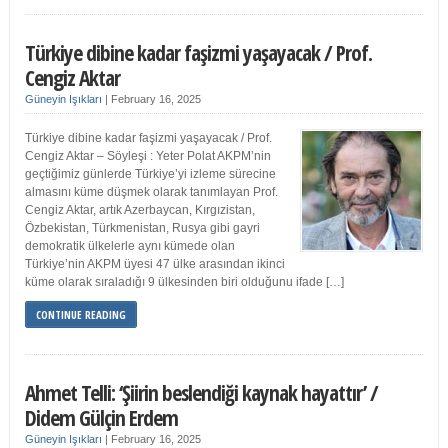
Türkiye dibine kadar faşizmi yaşayacak / Prof.
Cengiz Aktar
Güneyin Işıkları
|
February 16, 2025
Türkiye dibine kadar faşizmi yaşayacak / Prof.
Cengiz Aktar – Söyleşi : Yeter Polat AKPM’nin
geçtiğimiz günlerde Türkiye’yi izleme sürecine
almasını küme düşmek olarak tanımlayan Prof.
Cengiz Aktar, artık Azerbaycan, Kırgızistan,
Özbekistan, Türkmenistan, Rusya gibi gayri
demokratik ülkelerle aynı kümede olan
Türkiye’nin AKPM üyesi 47 ülke arasından ikinci
küme olarak sıraladığı 9 ülkesinden biri olduğunu ifade […]
CONTINUE READING
Ahmet Telli: ‘Şiirin beslendiği kaynak hayattır’ /
Didem Gülçin Erdem
Güneyin Işıkları
|
February 16, 2025