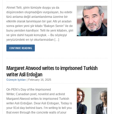
Ahmet Telli, şiirin tümüyle duygu ya da
düşünceden oluşmadığını vurgulayan, bu edebi
türü anlama değil anlamlandırma üzerine bir
etkinlik olarak tanımlayan bir şair. Altı yıl aradan
sonra gelen yeni şiir kitabı “Bakışın Senin” ile de
bunu yeniden kanıtlıyor. Telli ile yeni kitabını, şiiri
ve şiire dahil hayatı konuştuk. – Bu söyleşiyi
yeryüzündeki en iyi okurlarınızdan […]
CONTINUE READING
Margaret Atwood writes to imprisoned Turkish
writer Asli Erdoğan
Güneyin Işıkları
|
February 16, 2025
On PEN’s Day of the Imprisoned
Writer, Canadian poet, novelist and activist
Margaret Atwood writes to imprisoned Turkish
writer Asli Erdoğan. Dear Asli Erdogan, Today is
your 91st day behind bars. I’m writing to tell you
that even through the concrete walls of your