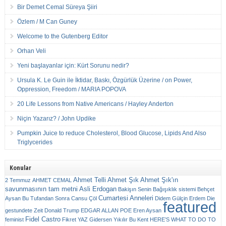
Bir Demet Cemal Süreya Şiiri
Özlem / M Can Guney
Welcome to the Gutenberg Editor
Orhan Veli
Yeni başlayanlar için: Kürt Sorunu nedir?
Ursula K. Le Guin ile İktidar, Baskı, Özgürlük Üzerine / on Power,
Oppression, Freedom / MARIA POPOVA
20 Life Lessons from Native Americans / Hayley Anderton
Niçin Yazarız? / John Updike
Pumpkin Juice to reduce Cholesterol, Blood Glucose, Lipids And Also
Triglycerides
Konular
Ahmet Telli
Ahmet Şık
Ahmet Şık'ın
2 Temmuz
AHMET CEMAL
savunmasının tam metni
Asli Erdogan
Bakişın Senin
Bağışıklık sistemi
Behçet
Cumartesi Anneleri
Aysan
Bu Tufandan Sonra
Cansu Çöl
Didem Gülçin Erdem
Die
featured
gestundete Zeit
Donald Trump
EDGAR ALLAN POE
Eren Aysan
Fidel Castro
feminist
Fikret YAZ
Gidersen Yıkılır Bu Kent
HERE’S WHAT TO DO TO