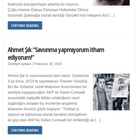
tiyatroyla buluşturmaya adamış bir oyuncu…
Çoğu insanın Eşkıya Dünyaya Hükümdar Olmaz
dizisinde Şahinağa olarak tanıdığı Tanülkü’nün hikayesi dizi […]
CONTINUE READING
Ahmet Şık “Savunma yapmıyorum itham
ediyorum!”
Güneyin Işıkları
|
February 16, 2025
Ahmet Şık’ın savunmasının tam metni: Sözlerime
3 yıl önce, 2014’te yayımlanan ‘Paralel Yürüdük
Biz Bu Yollarda’ isimli kitabımın önsözünden bir
alıntıyla başlayacağım. AKP ve Gülen Cemaati
arasındaki mafyatik iktidar ortaklığının nasıl
dağıldığını anlatan bu inceleme-araştırma
kitabımın önsözü şöyle başlıyor: “Türkiye’yi
siyasal ve toplumsal olarak beraber dönüştüren
iki güç olan AKP ile Gülen Cemaati’nin birlikteliği ve […]
CONTINUE READING