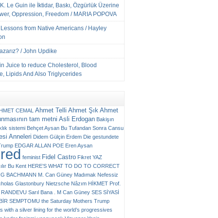
K. Le Guin ile İktidar, Baskı, Özgürlük Üzerine
ower, Oppression, Freedom / MARIA POPOVA
e Lessons from Native Americans / Hayley
on
Yazarız? / John Updike
n Juice to reduce Cholesterol, Blood
, Lipids And Also Triglycerides
Ahmet Telli
Ahmet Şık
Ahmet
HMET CEMAL
unmasının tam metni
Asli Erdogan
Bakişın
klık sistemi
Behçet Aysan
Bu Tufandan Sonra
Cansu
si Anneleri
Didem Gülçin Erdem
Die gestundete
Trump
EDGAR ALLAN POE
Eren Aysan
ured
Fidel Castro
feminist
Fikret YAZ
ılır Bu Kent
HERE’S WHAT TO DO TO CORRECT
RG BACHMANN
M. Can Güney
Madımak
Nefessiz
cholas Glastonbury
Nietzsche
Nâzım HİKMET
Prof.
RANDEVU
Sarıl Bana . M Can Güney
SES
SİYASİ
N BİR SEMPTOMU
the Saturday Mothers
Trump
 with a silver lining for the world’s progressives