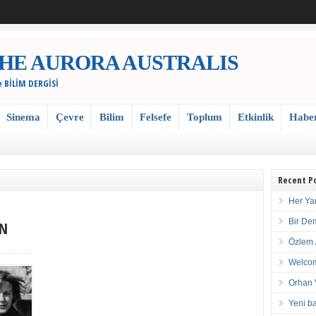
 / THE AURORA AUSTRALIS
e BİLİM DERGİSİ
Sinema
Çevre
Bilim
Felsefe
Toplum
Etkinlik
Habe
Recent P
Her Ya
Bir De
NN
Özlem 
Welcom
Orhan 
Yeni ba