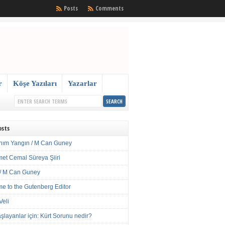
Posts
Comments
r
Köşe Yazıları
Yazarlar
osts
nım Yangın / M Can Guney
met Cemal Süreya Şiiri
/ M Can Guney
e to the Gutenberg Editor
Veli
şlayanlar için: Kürt Sorunu nedir?