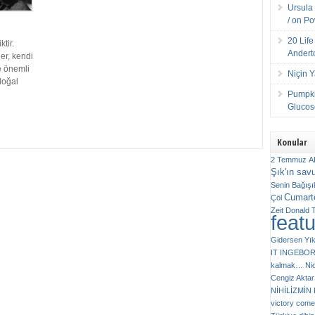
Ursula 
/ on P
20 Lif
tir.
Andert
ler, kendi
e önemli
Niçin 
doğal
Pumpki
Glucose
Konular
2 Temmuz
A
Şık'ın sav
Senin
Bağışı
Cumarte
Çöl
Zeit
Donald 
feat
Gidersen Yık
IT
INGEBO
kalmak…
Ni
Cengiz Aktar
NİHİLİZMİ
victory comes