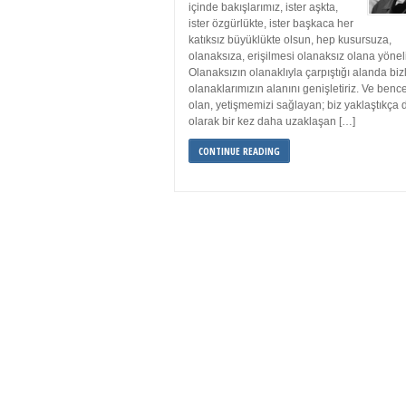
içinde bakışlarımız, ister aşkta,
ister özgürlükte, ister başkaca her
katıksız büyüklükte olsun, hep kusursuza,
olanaksıza, erişilmesi olanaksız olana yönelik
Olanaksızın olanaklıyla çarpıştığı alanda biz
olanaklarımızın alanını genişletiriz. Ve benc
olan, yetişmemizi sağlayan; biz yaklaştıkça 
olarak bir kez daha uzaklaşan […]
CONTINUE READING