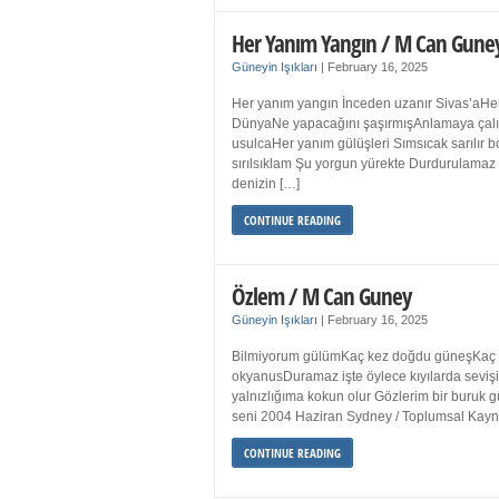
Her Yanım Yangın / M Can Gune
Güneyin Işıkları
|
February 16, 2025
Her yanım yangın İnceden uzanır Sivas’aHer
DünyaNe yapacağını şaşırmışAnlamaya çalışır
usulcaHer yanım gülüşleri Sımsıcak sarılır
sırılsıklam Şu yorgun yürekte Durdurulamaz 
denizin […]
CONTINUE READING
Özlem / M Can Guney
Güneyin Işıkları
|
February 16, 2025
Bilmiyorum gülümKaç kez doğdu güneşKaç kez
okyanusDuramaz işte öylece kıyılarda sevişi
yalnızlığıma kokun olur Gözlerim bir bur
seni 2004 Haziran Sydney / Toplumsal Ka
CONTINUE READING