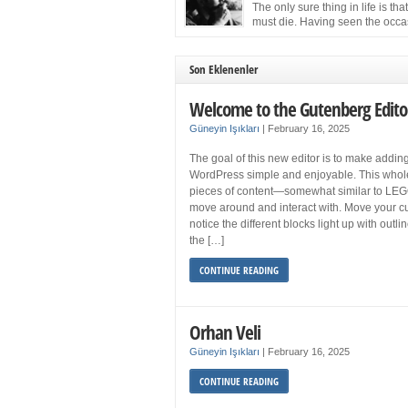
more sleep but what if you get your 8 hours a
The only sure thing in life is tha
and still feel fatigued when your […]
must die. Having seen the occa
images of the frail Fidel Castro 
one knew that sooner rather than later the lea
the Cuban Revolution would succumb to that
Son Eklenenler
strict of all human laws. Although saddened i
personal ways by the […]
Welcome to the Gutenberg Edito
Güneyin Işıkları
|
February 16, 2025
The goal of this new editor is to make adding
WordPress simple and enjoyable. This whol
pieces of content—somewhat similar to LEG
move around and interact with. Move your cu
notice the different blocks light up with outl
the […]
CONTINUE READING
Orhan Veli
Güneyin Işıkları
|
February 16, 2025
CONTINUE READING