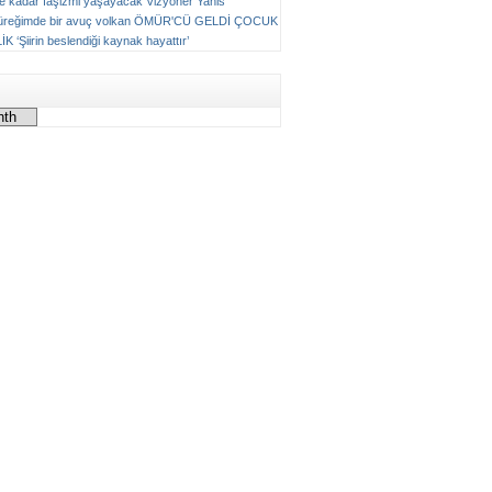
ne kadar faşizmi yaşayacak
Vizyoner
Yanis
üreğimde bir avuç volkan
ÖMÜR'CÜ GELDİ ÇOCUK
LİK
‘Şiirin beslendiği kaynak hayattır’