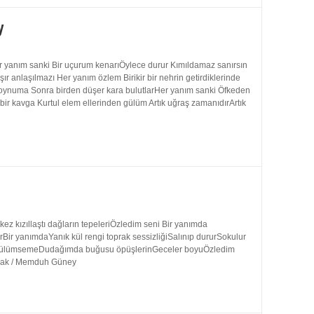
y
 yanım sanki Bir uçurum kenarıÖylece durur Kımıldamaz sanırsın
 anlaşılmazı Her yanım özlem Birikir bir nehrin getirdiklerinde
 boynuma Sonra birden düşer kara bulutlarHer yanım sanki Öfkeden
bir kavga Kurtul elem ellerinden gülüm Artık uğraş zamanıdırArtık
 kızıllaştı dağların tepeleriÖzledim seni Bir yanımda
rBir yanımdaYanık kül rengi toprak sessizliğiSalınıp dururSokulur
uk gülümsemeDudağımda buğusu öpüşlerinGeceler boyuÖzledim
ynak / Memduh Güney