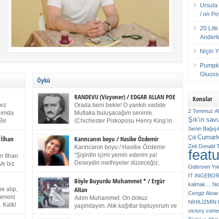
Ursula 
/ on P
20 Lif
Andert
Niçin 
Pumpki
Glucose
Öykü
RANDEVU (Vizyoner) / EDGAR ALLAN POE
Konular
kez
Orada beni bekle! O yankılı vadide
2 Temmuz
A
anımda
Mutlaka buluşacağım seninle.
Şık'ın sav
Bir
(Chichester Piskoposu Henry King’in
ıp
karısının ölümü üstüne yazdığı ağıt.)
Senin
Bağışı
m bir
Talihsiz ve gizemli adam! – Sen ki kendi hayal
Cumarte
Çöl
 İlhan
Karıncanın boyu / Hasibe Özdemir
gücünün parlaklığıyla afalladın, gençliğinin alevleri
Zeit
Donald 
Karıncanın boyu / Hasibe Özdemir
feat
ziran
arasına düştün! Hayalimde seni tekrar görüyorum!
“Şişirdin içimi yemin ederim ya!
r İlhan
Bir kez daha önümde duruyor siluetin! – Olduğun –
Deseydin methiyeler düzeceğiz,
Ve biz
Gidersen Yık
ah olduğun gibi değil soğuk vadide ve gölgelerin […]
çıkmazdım evden.” Sesi sinirden
 kardeş
IT
INGEBO
titriyor. “Sana gel demedim kızım.” diyorum sakince.
Benim
Böyle Buyurdu Muhammet * / Ergür
kalmak…
Ni
“Takıldın peşime madem, ne duyarsan
Altan
e alıp,
Cengiz Aktar
katlanacaksın.” Bir sigara yakıyor. Başını yana yatırıp,
 olduğu
Çeneni
Adım Muhammet. On dokuz
bezmiş annelerin yılgın bakışıyla süzüyor beni.
NİHİLİZMİ
. Kalk!
yaşındayım. Atık kağıtlar topluyorum ve
Kaşlarımı kaldırıp ona bakıyorum ben de. Pes ediyor.
victory comes
ışarda
Kızılay`dan Ulus`a kadar üç kez
“Git nereye atacaksan at, ben mezeleri söylüyorum