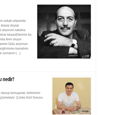
m sokak ortasında
ı duyup duyup
ini alıyorum sabaha
ekrar beyazEllerinin bu
da tiren oluyor
damım Gülü alıyorum
müşKolumu kanadımı
Ve zurnanın […]
u nedir?
 oturup konuşarak, birbirimizi
e çözmeliyiz. Çünkü Kürt Sorunu