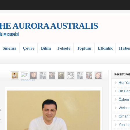
 / THE AURORA AUSTRALIS
BİLİM DERGİSİ
Sinema
Çevre
Bilim
Felsefe
Toplum
Etkinlik
Habe
Recent Pos
Her Ya
Bir De
Özlem 
Welcom
z
Orhan 
.
Yeni ba