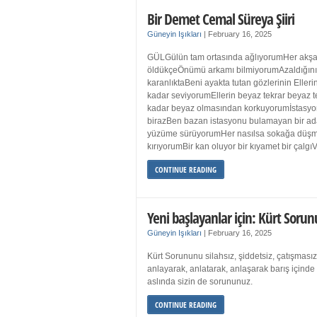
Bir Demet Cemal Süreya Şiiri
Güneyin Işıkları
|
February 16, 2025
GÜLGülün tam ortasında ağlıyorumHer akşa
öldükçeÖnümü arkamı bilmiyorumAzaldığın
karanlıktaBeni ayakta tutan gözlerinin Eller
kadar seviyorumEllerin beyaz tekrar beyaz t
kadar beyaz olmasından korkuyorumİstasyon
birazBen bazan istasyonu bulamayan bir a
yüzüme sürüyorumHer nasılsa sokağa düş
kırıyorumBir kan oluyor bir kıyamet bir çalgı
CONTINUE READING
Yeni başlayanlar için: Kürt Sorun
Güneyin Işıkları
|
February 16, 2025
Kürt Sorununu silahsız, şiddetsiz, çatışmasız
anlayarak, anlatarak, anlaşarak barış içind
aslında sizin de sorununuz.
CONTINUE READING