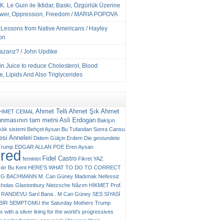
K. Le Guin ile İktidar, Baskı, Özgürlük Üzerine
ower, Oppression, Freedom / MARIA POPOVA
e Lessons from Native Americans / Hayley
on
Yazarız? / John Updike
n Juice to reduce Cholesterol, Blood
, Lipids And Also Triglycerides
Ahmet Telli
Ahmet Şık
Ahmet
HMET CEMAL
unmasının tam metni
Asli Erdogan
Bakişın
klık sistemi
Behçet Aysan
Bu Tufandan Sonra
Cansu
si Anneleri
Didem Gülçin Erdem
Die gestundete
Trump
EDGAR ALLAN POE
Eren Aysan
ured
Fidel Castro
feminist
Fikret YAZ
ılır Bu Kent
HERE’S WHAT TO DO TO CORRECT
RG BACHMANN
M. Can Güney
Madımak
Nefessiz
cholas Glastonbury
Nietzsche
Nâzım HİKMET
Prof.
RANDEVU
Sarıl Bana . M Can Güney
SES
SİYASİ
N BİR SEMPTOMU
the Saturday Mothers
Trump
 with a silver lining for the world’s progressives