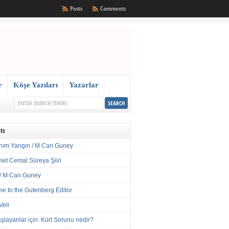
Posts
Comments
r
Köşe Yazıları
Yazarlar
ts
nım Yangın / M Can Guney
met Cemal Süreya Şiiri
/ M Can Guney
e to the Gutenberg Editor
Veli
şlayanlar için: Kürt Sorunu nedir?