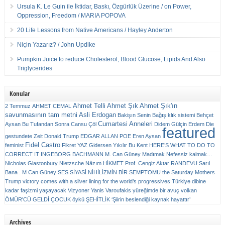
Ursula K. Le Guin ile İktidar, Baskı, Özgürlük Üzerine / on Power,
Oppression, Freedom / MARIA POPOVA
20 Life Lessons from Native Americans / Hayley Anderton
Niçin Yazarız? / John Updike
Pumpkin Juice to reduce Cholesterol, Blood Glucose, Lipids And Also
Triglycerides
Konular
Ahmet Telli
Ahmet Şık
Ahmet Şık'ın
2 Temmuz
AHMET CEMAL
savunmasının tam metni
Asli Erdogan
Bakişın Senin
Bağışıklık sistemi
Behçet
Cumartesi Anneleri
Aysan
Bu Tufandan Sonra
Cansu Çöl
Didem Gülçin Erdem
Die
featured
gestundete Zeit
Donald Trump
EDGAR ALLAN POE
Eren Aysan
Fidel Castro
feminist
Fikret YAZ
Gidersen Yıkılır Bu Kent
HERE’S WHAT TO DO TO
CORRECT IT
INGEBORG BACHMANN
M. Can Güney
Madımak
Nefessiz kalmak…
Nicholas Glastonbury
Nietzsche
Nâzım HİKMET
Prof. Cengiz Aktar
RANDEVU
Sarıl
Bana . M Can Güney
SES
SİYASİ NİHİLİZMİN BİR SEMPTOMU
the Saturday Mothers
Trump victory comes with a silver lining for the world’s progressives
Türkiye dibine
kadar faşizmi yaşayacak
Vizyoner
Yanis Varoufakis
yüreğimde bir avuç volkan
ÖMÜR'CÜ GELDİ ÇOCUK
öykü
ŞEHİTLİK
‘Şiirin beslendiği kaynak hayattır’
Archives