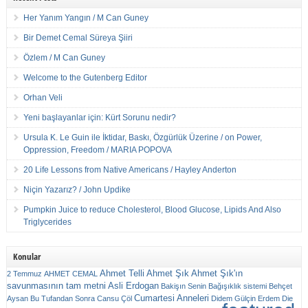
Her Yanım Yangın / M Can Guney
Bir Demet Cemal Süreya Şiiri
Özlem / M Can Guney
Welcome to the Gutenberg Editor
Orhan Veli
Yeni başlayanlar için: Kürt Sorunu nedir?
Ursula K. Le Guin ile İktidar, Baskı, Özgürlük Üzerine / on Power,
Oppression, Freedom / MARIA POPOVA
20 Life Lessons from Native Americans / Hayley Anderton
Niçin Yazarız? / John Updike
Pumpkin Juice to reduce Cholesterol, Blood Glucose, Lipids And Also
Triglycerides
Konular
Ahmet Telli
Ahmet Şık
Ahmet Şık'ın
2 Temmuz
AHMET CEMAL
savunmasının tam metni
Asli Erdogan
Bakişın Senin
Bağışıklık sistemi
Behçet
Cumartesi Anneleri
Aysan
Bu Tufandan Sonra
Cansu Çöl
Didem Gülçin Erdem
Die