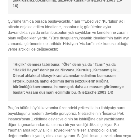
(sakrosankt:dokunulmaz düzeyde kutsal) (Nietzsche;2003;15-
16)
Çürüme tam da burada başlayacaktır. “Tanrı” “Ebediyet” “Kurtuluş” adı
altında enjekte edilen ideallerle, insanların iç güdülerine aykırı
davrandıkları ya da onları büsbütün yok saydıkları ve kendilerine zararlı
olanı yeğledikleri yerde. “Yüce duyguların,insanlık idealleri”nin tarihi aynı
zamanda çürümenin de tarihidir. Hristiyan “vicdan”ın söz konusu olduğu
yerde artık dil de değişecektir;
“Hiçlik” denmez tabii buna: “Öte” denir ya da “Tanrı” ya da
“Hakiki Hayat” denir ya da Nirvana, Kurtuluş, Kutsanmışlık…
Dinsel ahlaksal idiosynkrasi alanından edinilme bu masum
retorik, burada hangi eğilimin derin sözcüklerin kılığına
büründüğü kavranınca, hemen çok daha az masum görünmeye
başlar: yaşam düşmanı eğilimdir bu. (Nietzsche;2003;14)
Bugün bütün büyük kavramlar üzerindeki yetkesi ile bu ilahiyatçı burnu
büyüklüğünü modern devlette görüyoruz. Nietzsche’nin “İnsanca Pek
İnsanca’sının 1.cildinde devlet ve dinin bu işbirliğine dair yazdıklarına
diğer fragmanlarından da uzunca bir yer verdiği dikkati çekiyor. Bu
fragmanlarda konuyla ilgili söylediklerini felsefi antropoloji olarak
değerlendirmek yanlış olmaz sanıyorum. Sağlıklı insan, devlet adına veya