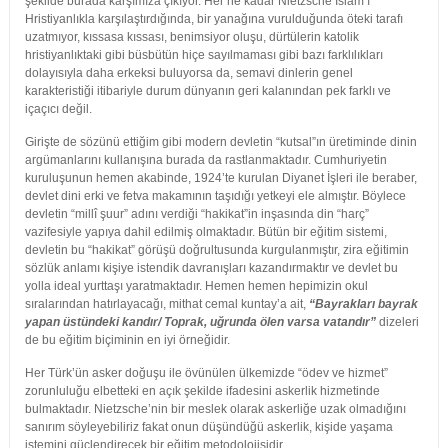
şekilde burada karşımıza çıkıyor. Her ne kadar Nietzsche İslam’ı
Hristiyanlıkla karşılaştırdığında, bir yanağına vurulduğunda öteki tarafı
uzatmıyor, kıssasa kıssası, benimsiyor oluşu, dürtülerin katolik
hristiyanlıktaki gibi büsbütün hiçe sayılmaması gibi bazı farklılıkları
dolayısıyla daha erkeksi buluyorsa da, semavi dinlerin genel
karakteristiği itibariyle durum dünyanın geri kalanından pek farklı ve
içaçıcı değil.
Girişte de sözünü ettiğim gibi modern devletin “kutsal”ın üretiminde dinin
argümanlarını kullanışına burada da rastlanmaktadır. Cumhuriyetin
kuruluşunun hemen akabinde, 1924’te kurulan Diyanet İşleri ile beraber,
devlet dini erki ve fetva makamının taşıdığı yetkeyi ele almıştır. Böylece
devletin “millî şuur” adını verdiği “hakikat”in inşasında din “harç”
vazifesiyle yapıya dahil edilmiş olmaktadır. Bütün bir eğitim sistemi,
devletin bu “hakikat” görüşü doğrultusunda kurgulanmıştır, zira eğitimin
sözlük anlamı kişiye istendik davranışları kazandırmaktır ve devlet bu
yolla ideal yurttaşı yaratmaktadır. Hemen hemen hepimizin okul
sıralarından hatırlayacağı, mithat cemal kuntay’a ait,
“Bayrakları bayrak
yapan üstündeki kandır/ Toprak, uğrunda ölen varsa vatandır”
dizeleri
de bu eğitim biçiminin en iyi örneğidir.
Her Türk’ün asker doğuşu ile övünülen ülkemizde “ödev ve hizmet”
zorunluluğu elbetteki en açık şekilde ifadesini askerlik hizmetinde
bulmaktadır. Nietzsche’nin bir meslek olarak askerliğe uzak olmadığını
sanırım söyleyebiliriz fakat onun düşündüğü askerlik, kişide yaşama
istemini güçlendirecek bir eğitim metodolojisidir.