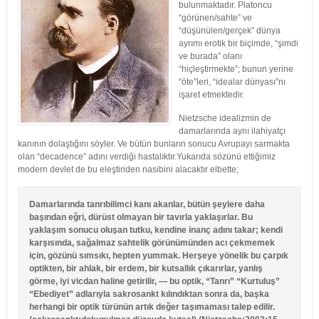
bulunmaktadır. Platoncu
“görünen/sahte” ve
“düşünülen/gerçek” dünya
ayrımı erotik bir biçimde, “şimdi
ve burada” olanı
“hiçleştirmekte”; bunun yerine
“öte”leri, “idealar dünyası”nı
işaret etmektedir.
Nietzsche idealizmin de
damarlarında aynı ilahiyatçı
kanının dolaştığını söyler. Ve bütün bunların sonucu Avrupayı sarmakta
olan “decadence” adını verdiği hastalıktır.Yukarıda sözünü ettiğimiz
modern devlet de bu eleştiriden nasibini alacaktır elbette;
Damarlarında tanrıbilimci kanı akanlar, bütün şeylere daha
başından eğri, dürüst olmayan bir tavırla yaklaşırlar. Bu
yaklaşım sonucu oluşan tutku, kendine inanç adını takar; kendi
karşısında, sağalmaz sahtelik görünümünden acı çekmemek
için, gözünü sımsıkı, hepten yummak. Herşeye yönelik bu çarpık
optikten, bir ahlak, bir erdem, bir kutsallık çıkarırlar, yanlış
görme, iyi vicdan haline getirilir, — bu optik, “Tanrı” “Kurtuluş”
“Ebediyet” adlarıyla sakrosankt kılındıktan sonra da, başka
herhangi bir optik türünün artık değer taşımaması talep edilir.