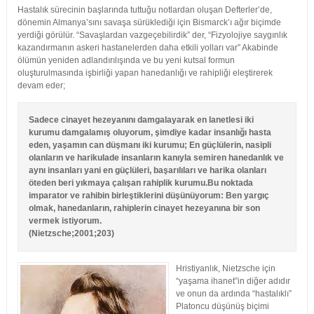
Hastalık sürecinin başlarında tuttuğu notlardan oluşan Defterler’de,
dönemin Almanya’sını savaşa sürüklediği için Bismarck’ı ağır biçimde
yerdiği görülür. “Savaşlardan vazgeçebilirdik” der, “Fizyolojiye saygınlık
kazandırmanın askeri hastanelerden daha etkili yolları var” Akabinde
ölümün yeniden adlandırılışında ve bu yeni kutsal formun
oluşturulmasında işbirliği yapan hanedanlığı ve rahipliği eleştirerek
devam eder;
Sadece cinayet hezeyanını damgalayarak en lanetlesi iki
kurumu damgalamış oluyorum, şimdiye kadar insanlığı hasta
eden, yaşamın can düşmanı iki kurumu; En güçlülerin, nasipli
olanların ve harikulade insanların kanıyla semiren hanedanlık ve
aynı insanları yani en güçlüleri, başarılıları ve harika olanları
öteden beri yıkmaya çalışan rahiplik kurumu.Bu noktada
imparator ve rahibin birleştiklerini düşünüyorum: Ben yargıç
olmak, hanedanların, rahiplerin cinayet hezeyanına bir son
vermek istiyorum.
(Nietzsche;2001;203)
Hristiyanlık, Nie
tzsche için
“yaşama ihanet”in diğer adıdır
ve onun da ardında “hastalıklı”
Platoncu düşünüş biçimi