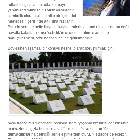
adlandırılışına ve bu adlandırmayı
yapanlar tarafından bu ölüm vakalarının
sembolik olarak sahiplenilip bir “şehadet
mertebesi” içerisinde anılışına rastlanır.
Burada sorun elbette hayatını kaybedenlerin adlandırılması sorunu değil,
hayatta kalanlara karşı “şehitlik”in gitgide bir ölüm övgüsüne
dönüştürülmesi, arzu nesnesi haline getirilmesidir.
Böylesine yaşamsal
bir konuyu nesnel olarak soruşturmak için,
başvuracağımız filozofların başında, hem “yaşama istemi”ni görüşlerinin
merkezine alışıyla hem de çeşitli “hakikatler”e ve onların “öte-
dünyacılık”larına getirdiği sert eleştirilerden ötürü, Nietzsche gelecektir,