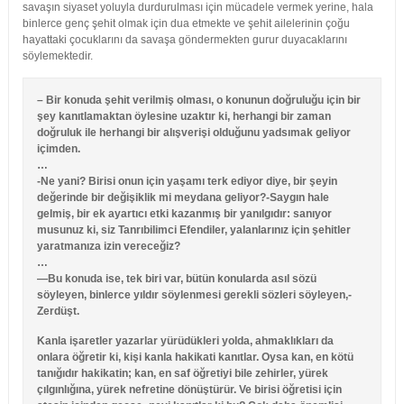
savaşın siyaset yoluyla durdurulması için mücadele vermek yerine, hala
binlerce genç şehit olmak için dua etmekte ve şehit ailelerinin çoğu
hayattaki çocuklarını da savaşa göndermekten gurur duyacaklarını
söylemektedir.
– Bir konuda şehit verilmiş olması, o konunun doğruluğu için bir
şey kanıtlamaktan öylesine uzaktır ki, herhangi bir zaman
doğruluk ile herhangi bir alışverişi olduğunu yadsımak geliyor
içimden.
…
-Ne yani? Birisi onun için yaşamı terk ediyor diye, bir şeyin
değerinde bir değişiklik mi meydana geliyor?-Saygın hale
gelmiş, bir ek ayartıcı etki kazanmış bir yanılgıdır: sanıyor
musunuz ki, siz Tanrıbilimci Efendiler, yalanlarınız için şehitler
yaratmanıza izin vereceğiz?
…
—Bu konuda ise, tek biri var, bütün konularda asıl sözü
söyleyen, binlerce yıldır söylenmesi gerekli sözleri söyleyen,-
Zerdüşt.
Kanla işaretler yazarlar yürüdükleri yolda, ahmaklıkları da
onlara öğretir ki, kişi kanla hakikati kanıtlar. Oysa kan, en kötü
tanığıdır hakikatin; kan, en saf öğretiyi bile zehirler, yürek
çılgınlığına, yürek nefretine dönüştürür.
Ve birisi öğretisi için