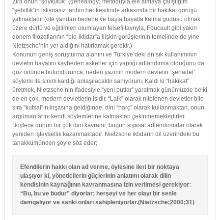
Zira onun “soykütük” (genealogy) metoduyla ele almaya çalıştığım
“şehitlik”in istisnasız tarihin her kesitinde arkasında bir hakikat görüşü
yatmaktadır.(öte yandan bedene ve başta hayatta kalma güdüsü olmak
üzere dürtü ve eğilimleri olumlayan felsefi tavrıyla, Foucault gibi yakın
dönem filozoflarının “bio-iktidar”a ilişkin görüşlerinin temelinde de yine
Nietzsche’nin yer aldığını hatırlamak gerekir.)
Konunun geniş soruşturma alanını ve Türkiye’deki en sık kullanımının
devletin hayatını kaybeden askerler için yaptığı adlandırma olduğunu da
göz önünde bulundurunca, neden yazının modern devletin “şehadet”
söylemi ile sınırlı kaldığı anlaşılacaktır sanıyorum. Kaldı ki “hakikat”
üretmek, Nietzsche’nin ifadesiyle “yeni putlar” yaratmak günümüzde belki
de en çok, modern devletlerin işidir. “Laik” olarak nitelenen devletler bile
sıra “kutsal”ın inşasına geldiğinde, dini “harç” olarak kullanmaktan, onun
argümanlarını kendi söylemlerine katmaktan çekinmemektedirler.
Böylece dünün bir çok dini kavramı, bugün siyasal adlandırmalar olarak
yeniden işlevsellik kazanmaktadır. Nietzsche iktidarın dil üzerindeki bu
tahakkümünden şöyle söz eder;
Efendilerin hakkı olan ad verme, öylesine ileri bir noktaya
ulaşıyor ki, yöneticilerin güçlerinin anlatımı olarak dilin
kendisinin kaynağının kavranmasına izin verilmesi gerekiyor:
“Bu, bu ve budur” diyorlar; herşeyi ve her olayı bir sesle
damgalıyor ve sanki onları sahipleniyorlar.(Nietzsche;2000;31)