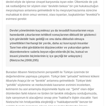
devlet eliyle de işlense cinayet karşısında isyan eder. Ülkemizde de çok
sık rastladığımız bir söylem olan “devletin bekası” bir çok hukuksuzluğun
meşrulaşması anlamına gelmektedir ki bu meşruiyet kazanma sürecine
muhakkak ki dinin omuz vermesi, olası isyanları, başkaldırıları “tevekkül”e
evirmesi gerekir.
Devlet yönetiminin kaçınılmaz ya da tesadüfi kusurlarının veya
hanedanlık çıkarlarının tehlikeli sonuçlarının dikkatli bir gözlemci
için görülebilir hale geldiği ve onu daha dikkafalı olmaya
yönelttikleri herhangi bir yerde, daha az kavrayışlı insanlar
Tanrı’nın elini gördüklerini düşünecekler ve yukarıdan gelen
düzenlemelere sabırla boyun eğeceklerdir.(ki bu, kutsal ve
insani yönetim biçimlerinin iç içe geçtiği bir anlayıştır.)
(Nietzsche;2008;295)
Buradan itibaren Nietzschenin perspektifi ile Türkiye üzerinde bir
değerlendirme yapmaya çalışalım. Türkçe’deki “şehadet” kelimesi kökeni
itibariyle Arapça’dır ve “tanıklık” anlamına gelmektedir. Türkiye’deki
“şehitlik” söylemine ve merkezindeki kavramın evrimini incelerken,
kelimenin bu asıl anlamıyla düşünmekte fayda var. “Şehit” olanı diğer
ölümlerden farklı kılanın ne türden bir tanıklık olduğunu sorduğumuzda,
öyle sanıyorum ki alacağımız cevap yine “hakikat”e ilişkin olacaktır. Yani
Nietzsche’nin hristiyanlıkta eleştirdiği o “hakikatperverlik” benzer bir