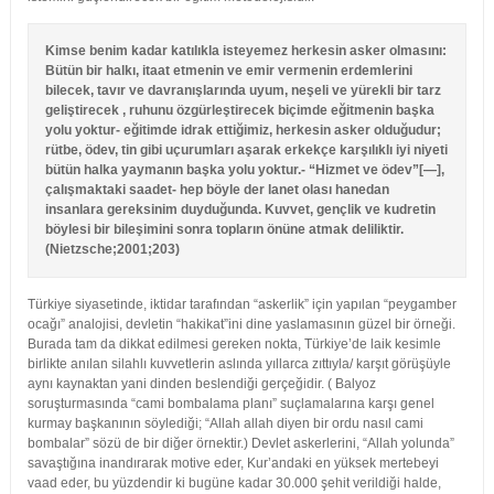
Kimse benim kadar katılıkla isteyemez herkesin asker olmasını:
Bütün bir halkı, itaat etmenin ve emir vermenin erdemlerini
bilecek, tavır ve davranışlarında uyum, neşeli ve yürekli bir tarz
geliştirecek , ruhunu özgürleştirecek biçimde eğitmenin başka
yolu yoktur- eğitimde idrak ettiğimiz, herkesin asker olduğudur;
rütbe, ödev, tin gibi uçurumları aşarak erkekçe karşılıklı iyi niyeti
bütün halka yaymanın başka yolu yoktur.- “Hizmet ve ödev”[—],
çalışmaktaki saadet- hep böyle der lanet olası hanedan
insanlara gereksinim duyduğunda. Kuvvet, gençlik ve kudretin
böylesi bir bileşimini sonra topların önüne atmak deliliktir.
(Nietzsche;2001;203)
Türkiye siyasetinde, iktidar tarafından “askerlik” için yapılan “peygamber
ocağı” analojisi, devletin “hakikat”ini dine yaslamasının güzel bir örneği.
Burada tam da dikkat edilmesi gereken nokta, Türkiye’de laik kesimle
birlikte anılan silahlı kuvvetlerin aslında yıllarca zıttıyla/ karşıt görüşüyle
aynı kaynaktan yani dinden beslendiği gerçeğidir. ( Balyoz
soruşturmasında “cami bombalama planı” suçlamalarına karşı genel
kurmay başkanının söylediği; “Allah allah diyen bir ordu nasıl cami
bombalar” sözü de bir diğer örnektir.) Devlet askerlerini, “Allah yolunda”
savaştığına inandırarak motive eder, Kur’andaki en yüksek mertebeyi
vaad eder, bu yüzdendir ki bugüne kadar 30.000 şehit verildiği halde,