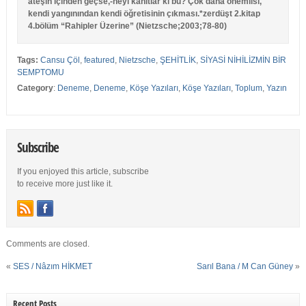
ateşin içinden geçse,-neyi kanıtlar ki bu? Çok daha önemlisi,
kendi yangınından kendi öğretisinin çıkması.*zerdüşt 2.kitap
4.bölüm “Rahipler Üzerine” (Nietzsche;2003;78-80)
Tags:
Cansu Çöl
,
featured
,
Nietzsche
,
ŞEHİTLİK
,
SİYASİ NİHİLİZMİN BİR
SEMPTOMU
Category
:
Deneme
,
Deneme
,
Köşe Yazıları
,
Köşe Yazıları
,
Toplum
,
Yazın
Subscribe
If you enjoyed this article, subscribe
to receive more just like it.
Comments are closed.
«
SES / Nâzım HİKMET
Sarıl Bana / M Can Güney
»
Recent Posts