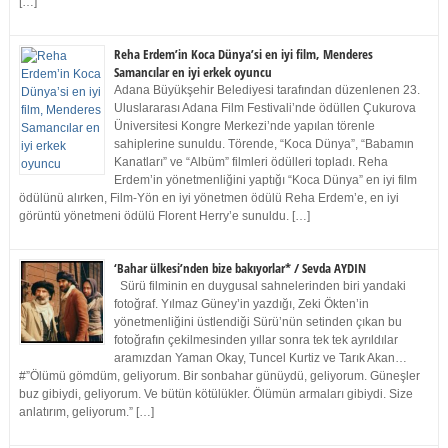
[…]
Reha Erdem’in Koca Dünya’si en iyi film, Menderes
Samancılar en iyi erkek oyuncu
Adana Büyükşehir Belediyesi tarafından düzenlenen 23.
Uluslararası Adana Film Festivali’nde ödüllen Çukurova
Üniversitesi Kongre Merkezi’nde yapılan törenle
sahiplerine sunuldu. Törende, “Koca Dünya”, “Babamın
Kanatları” ve “Albüm” filmleri ödülleri topladı. Reha
Erdem’in yönetmenliğini yaptığı “Koca Dünya” en iyi film
ödülünü alırken, Film-Yön en iyi yönetmen ödülü Reha Erdem’e, en iyi
görüntü yönetmeni ödülü Florent Herry’e sunuldu. […]
‘Bahar ülkesi’nden bize bakıyorlar* / Sevda AYDIN
Sürü filminin en duygusal sahnelerinden biri yandaki
fotoğraf. Yılmaz Güney’in yazdığı, Zeki Ökten’in
yönetmenliğini üstlendiği Sürü’nün setinden çıkan bu
fotoğrafın çekilmesinden yıllar sonra tek tek ayrıldılar
aramızdan Yaman Okay, Tuncel Kurtiz ve Tarık Akan…
#”Ölümü gömdüm, geliyorum. Bir sonbahar günüydü, geliyorum. Güneşler
buz gibiydi, geliyorum. Ve bütün kötülükler. Ölümün armaları gibiydi. Size
anlatırım, geliyorum.” […]