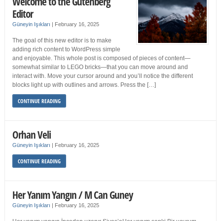
Welcome to the Gutenberg
Editor
Güneyin Işıkları
|
February 16, 2025
The goal of this new editor is to make
adding rich content to WordPress simple
and enjoyable. This whole post is composed of pieces of content—
somewhat similar to LEGO bricks—that you can move around and
interact with. Move your cursor around and you’ll notice the different
blocks light up with outlines and arrows. Press the […]
CONTINUE READING
Orhan Veli
Güneyin Işıkları
|
February 16, 2025
CONTINUE READING
Her Yanım Yangın / M Can Guney
Güneyin Işıkları
|
February 16, 2025