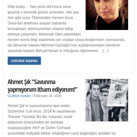
Dille kolay… Tam yirmi dört koca sene
geçmiş o karanlık günün ardından. Her şey
dün gibi oysa. Ölümünden hemen önce
Sıvas’tan telefonla arayan babamla
konuşmam, televizyondan olayları takip
etmeye çalışmam, Madımak Oteli yakıldıktan
hemen sonra bilgi alabilmek için oradan oraya koşturmam; sonrasında
da dönemin bakanı Mehmet Gazioğlu’nun açıklamasından ölenlerin
arasında babam Behçet Aysan’ın olduğunu öğrenmem… […]
CONTINUE READING
Ahmet Şık “Savunma
yapmıyorum itham ediyorum!”
Güneyin Işıkları
|
February 16, 2025
Ahmet Şık’ın savunmasının tam metni:
Sözlerime 3 yıl önce, 2014’te yayımlanan
‘Paralel Yürüdük Biz Bu Yollarda’ isimli
kitabımın önsözünden bir alıntıyla
başlayacağım. AKP ve Gülen Cemaati
arasındaki mafyatik iktidar ortaklığının nasıl dağıldığını anlatan bu