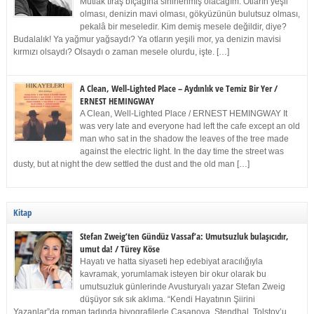
Mutlak tıraş bıçağına sinirlenmiş olacağım. Otların yeşil
olması, denizin mavi olması, gökyüzünün bulutsuz olması,
pekalâ bir meseledir. Kim demiş mesele değildir, diye?
Budalalık! Ya yağmur yağsaydı? Ya otların yeşili mor, ya denizin mavisi
kırmızı olsaydı? Olsaydı o zaman mesele olurdu, işte. […]
A Clean, Well-Lighted Place – Aydınlık ve Temiz Bir Yer /
ERNEST HEMINGWAY
A Clean, Well-Lighted Place / ERNEST HEMINGWAY It
was very late and everyone had left the cafe except an old
man who sat in the shadow the leaves of the tree made
against the electric light. In the day time the street was
dusty, but at night the dew settled the dust and the old man […]
Kitap
Stefan Zweig’ten Gündüz Vassaf’a: Umutsuzluk bulaşıcıdır,
umut da! / Türey Köse
Hayatı ve hatta siyaseti hep edebiyat aracılığıyla
kavramak, yorumlamak isteyen bir okur olarak bu
umutsuzluk günlerinde Avusturyalı yazar Stefan Zweig
düşüyor sık sık aklıma. “Kendi Hayatının Şiirini
Yazanlar”da roman tadında biyografilerle Casanova, Stendhal, Tolstoy’u