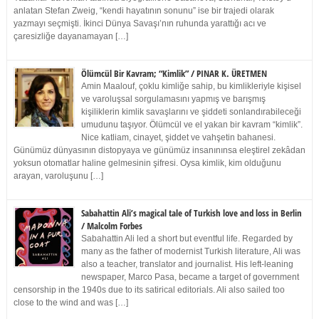
anlatan Stefan Zweig, “kendi hayatının sonunu” ise bir trajedi olarak
yazmayı seçmişti. İkinci Dünya Savaşı’nın ruhunda yarattığı acı ve
çaresizliğe dayanamayan […]
Ölümcül Bir Kavram; “Kimlik” / PINAR K. ÜRETMEN
Amin Maalouf, çoklu kimliğe sahip, bu kimlikleriyle kişisel
ve varoluşsal sorgulamasını yapmış ve barışmış
kişiliklerin kimlik savaşlarını ve şiddeti sonlandırabileceği
umudunu taşıyor. Ölümcül ve el yakan bir kavram “kimlik”.
Nice katliam, cinayet, şiddet ve vahşetin bahanesi.
Günümüz dünyasının distopyaya ve günümüz insanınınsa eleştirel zekâdan
yoksun otomatlar haline gelmesinin şifresi. Oysa kimlik, kim olduğunu
arayan, varoluşunu […]
Sabahattin Ali’s magical tale of Turkish love and loss in Berlin
/ Malcolm Forbes
Sabahattin Ali led a short but eventful life. Regarded by
many as the father of modernist Turkish literature, Ali was
also a teacher, translator and journalist. His left-leaning
newspaper, Marco Pasa, became a target of government
censorship in the 1940s due to its satirical editorials. Ali also sailed too
close to the wind and was […]