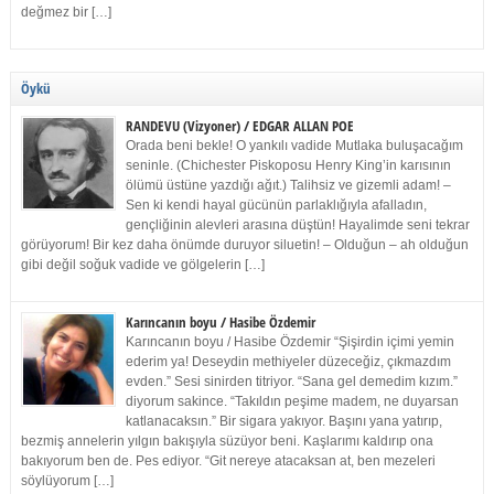
değmez bir […]
Öykü
RANDEVU (Vizyoner) / EDGAR ALLAN POE
Orada beni bekle! O yankılı vadide Mutlaka buluşacağım
seninle. (Chichester Piskoposu Henry King’in karısının
ölümü üstüne yazdığı ağıt.) Talihsiz ve gizemli adam! –
Sen ki kendi hayal gücünün parlaklığıyla afalladın,
gençliğinin alevleri arasına düştün! Hayalimde seni tekrar
görüyorum! Bir kez daha önümde duruyor siluetin! – Olduğun – ah olduğun
gibi değil soğuk vadide ve gölgelerin […]
Karıncanın boyu / Hasibe Özdemir
Karıncanın boyu / Hasibe Özdemir “Şişirdin içimi yemin
ederim ya! Deseydin methiyeler düzeceğiz, çıkmazdım
evden.” Sesi sinirden titriyor. “Sana gel demedim kızım.”
diyorum sakince. “Takıldın peşime madem, ne duyarsan
katlanacaksın.” Bir sigara yakıyor. Başını yana yatırıp,
bezmiş annelerin yılgın bakışıyla süzüyor beni. Kaşlarımı kaldırıp ona
bakıyorum ben de. Pes ediyor. “Git nereye atacaksan at, ben mezeleri
söylüyorum […]