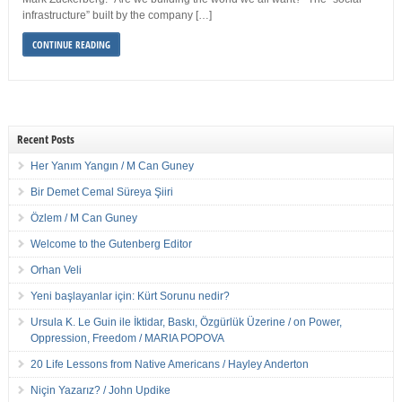
infrastructure” built by the company […]
CONTINUE READING
Recent Posts
Her Yanım Yangın / M Can Guney
Bir Demet Cemal Süreya Şiiri
Özlem / M Can Guney
Welcome to the Gutenberg Editor
Orhan Veli
Yeni başlayanlar için: Kürt Sorunu nedir?
Ursula K. Le Guin ile İktidar, Baskı, Özgürlük Üzerine / on Power,
Oppression, Freedom / MARIA POPOVA
20 Life Lessons from Native Americans / Hayley Anderton
Niçin Yazarız? / John Updike