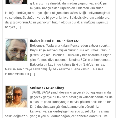
ışıklarBiz mi yalnızdık, durmadan yağmur yağardıÜşür
müydük nar çiçekleri ürperirken Gidersen kim sular
fesleğenleriKuşlar nereye sığınır akşam oluncaSessizliği dinliyorum şimdi
ve soluğunuSustuğun yerde birşeyler kırılıyorBekleyiş diyorum caddelere,
dalıp gidiyorsun Adını yazıyorum bütün otobüs duraklarınaÖpüştüğümüz
her yer […]
ÖMÜR’CÜ GELDİ ÇOCUK ! / Fikret YAZ
Beklemez. Topla arta kalanı Pencereden satıver çocuk …
Kuytu köşe söz verilmişler Süründürür öldürmez. Süpür
gitsen Geç oldu istemez… Küskün yıldız asardım Kırılgan
şiire Yetmez diye geceme.. Unutma ! Çıkın et heybeme…
Bak orda bir kaç imge kalmış Eski bir Şair’den miras.
Nasılsa son dizeye saklanmış. İyi bak eskitme ! Sana kalsın… Resme
ısınmamıştım. Bir […]
Sarıl Bana / M Can Güney
SARIL BANA şimdi desem ki geçecek bu yaşananlar da
geçecek geriye bir tek seni sevdiğim kalacak bende bir de
o masum çocukların yangın mavisi gözleri belki bir de bir
türlü duyulmayan çığlığında annelerin yüreğimizin
kanayan yarası kardeşliğe hasret o güzel ülkem sanma
sakın değmez bu yangın yeri bu darmadağan, cehenneme dönmüş ülke