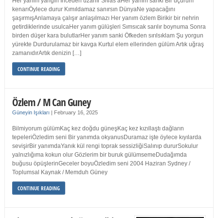
Her yanım yangın İnceden uzanır Sivas’aHer yanım sanki Bir uçurum
kenarıÖylece durur Kımıldamaz sanırsın DünyaNe yapacağını
şaşırmışAnlamaya çalışır anlaşılmazı Her yanım özlem Birikir bir nehrin
getirdiklerinde usulcaHer yanım gülüşleri Sımsıcak sarılır boynuma Sonra
birden düşer kara bulutlarHer yanım sanki Öfkeden sırılsıklam Şu yorgun
yürekte Durdurulamaz bir kavga Kurtul elem ellerinden gülüm Artık uğraş
zamanıdırArtık denizin […]
CONTINUE READING
Özlem / M Can Guney
Güneyin Işıkları
|
February 16, 2025
Bilmiyorum gülümKaç kez doğdu güneşKaç kez kızıllaştı dağların
tepeleriÖzledim seni Bir yanımda okyanusDuramaz işte öylece kıyılarda
sevişirBir yanımdaYanık kül rengi toprak sessizliğiSalınıp dururSokulur
yalnızlığıma kokun olur Gözlerim bir buruk gülümsemeDudağımda
buğusu öpüşlerinGeceler boyuÖzledim seni 2004 Haziran Sydney /
Toplumsal Kaynak / Memduh Güney
CONTINUE READING