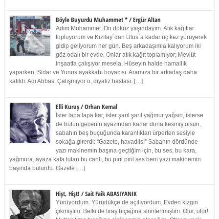
Böyle Buyurdu Muhammet * / Ergür Altan
Adım Muhammet. On dokuz yaşındayım. Atık kağıtlar
topluyorum ve Kızılay`dan Ulus`a kadar üç kez yürüyerek
gidip geliyorum her gün. Beş arkadaşımla kalıyorum iki
göz odalı bir evde. Onlar atık kağıt toplamıyor; Mevlüt
inşaatta çalışıyor mesela, Hüseyin halde hamallık
yaparken, Sidar ve Yunus ayakkabı boyacısı. Aramıza bir arkadaş daha
katıldı. Adı Abbas. Çalışmıyor o, diyaliz hastası. […]
Elli Kuruş / Orhan Kemal
İster lapa lapa kar, ister şarıl şarıl yağmur yağsın, isterse
de bütün gecenin ayazından karlar dona kesmiş olsun,
sabahın beş buçuğunda karanlıkları ürperten sesiyle
sokağa girerdi: “Gazete, havadiis!” Sabahın dördünde
yazı makinemin başına geçtiğim için, bu ses, bu kara,
yağmura, ayaza kafa tutan bu canlı, bu pırıl pırıl ses beni yazı makinemin
başında bulurdu. Gazete […]
Hişt, Hişt! / Sait Faik ABASIYANIK
Yürüyordum. Yürüdükçe de açılıyordum. Evden kızgın
çıkmıştım. Belki de tıraş bıçağına sinirlenmiştim. Olur, olur!