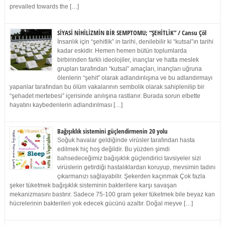
prevailed towards the […]
SİYASİ NİHİLİZMİN BİR SEMPTOMU; “ŞEHİTLİK” / Cansu Çöl
İnsanlık için “şehitlik” in tarihi, denilebilir ki “kutsal”ın tarihi
kadar eskidir. Hemen hemen bütün toplumlarda
birbirinden farklı ideolojiler, inançlar ve hatta meslek
grupları tarafından “kutsal” amaçları, inançları uğruna
ölenlerin “şehit” olarak adlandırılışına ve bu adlandırmayı
yapanlar tarafından bu ölüm vakalarının sembolik olarak sahiplenilip bir
“şehadet mertebesi” içerisinde anılışına rastlanır. Burada sorun elbette
hayatını kaybedenlerin adlandırılması […]
Bağışıklık sistemini güçlendirmenin 20 yolu
Soğuk havalar geldiğinde virüsler tarafından hasta
edilmek hiç hoş değildir. Bu yüzden şimdi
bahsedeceğimiz bağışıklık güçlendirici tavsiyeler sizi
virüslerin getirdiği hastalıklardan koruyup, mevsimin tadını
çıkarmanızı sağlayabilir. Şekerden kaçınmak Çok fazla
şeker tüketmek bağışıklık sisteminin bakterilere karşı savaşan
mekanizmasını bastırır. Sadece 75-100 gram şeker tüketmek bile beyaz kan
hücrelerinin bakterileri yok edecek gücünü azaltır. Doğal meyve […]