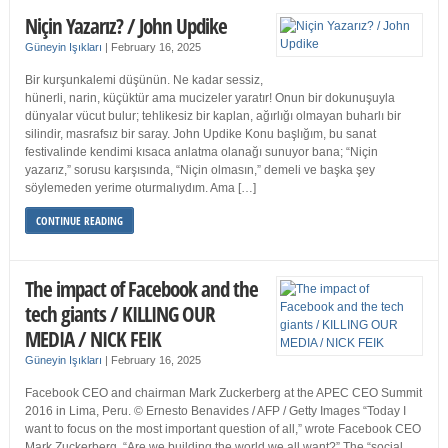
Niçin Yazarız? / John Updike
Güneyin Işıkları
|
February 16, 2025
Bir kurşunkalemi düşünün. Ne kadar sessiz,
hünerli, narin, küçüktür ama mucizeler yaratır! Onun bir dokunuşuyla
dünyalar vücut bulur; tehlikesiz bir kaplan, ağırlığı olmayan buharlı bir
silindir, masrafsız bir saray. John Updike Konu başlığım, bu sanat
festivalinde kendimi kısaca anlatma olanağı sunuyor bana; “Niçin
yazarız,” sorusu karşısında, “Niçin olmasın,” demeli ve başka şey
söylemeden yerime oturmalıydım. Ama […]
CONTINUE READING
The impact of Facebook and the
tech giants / KILLING OUR
MEDIA / NICK FEIK
Güneyin Işıkları
|
February 16, 2025
Facebook CEO and chairman Mark Zuckerberg at the APEC CEO Summit
2016 in Lima, Peru. © Ernesto Benavides / AFP / Getty Images “Today I
want to focus on the most important question of all,” wrote Facebook CEO
Mark Zuckerberg. “Are we building the world we all want?” The “social