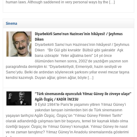
human laws. Although saddened in very personal ways by the […]
Sinema
Diyarbekirli Samo’nun Hazinses’inin hikâyesi! / Şeyhmus
Diken
Diyarbekirli Samo’nun Hazinses’inin hikâyesi! / Şeyhmus
Diken “Bir Gül gibi kıvraktır Bülbül gibi şakraktır Aşk
bana ızdıraptır Yeter ağlatma beni” 14 yıl önce
ölümünden hemen sonra, 2002’de yazdığım yazının son
paragrafında demiştim ki: “Diyarbekirliydi, Ermeniydi, hazin sesliydi ve
Samo’ydu. Belki de ardından söylenecek şarkısını yıllar evvel mezar taşına
kendisi kazımıştı. Duyan ağlar, gören ağlar, böyle […]
“Türk sinemasında oyunculuk Yılmaz Güney ile zirveye ulaşır”
Agâh Özgüç / KADİR İNCESU
9 Eylül 1984’te Paris’te yaşamını yitiren Yılmaz Güney’i
yakından tanıyan isimlerden biri de Türk sinemasının
yaşayan tarihçisi Agâh Özgüç. Özgüç’ün “Yılmaz Güney Filmleri Tarihi”
olarak adlandırdığı çalışması tam bir başvuru, temel bir kaynak kitabı olma
özelliği taşıyor. Özgüç ile Yılmaz Güney’i konuştuk. Yılmaz Güney ile nasıl
ve ne zaman tanıştınız? Yılmaz Güney’in Anadolu sinemalarında gösterimi