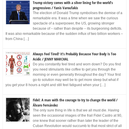
Trump victory comes with a silver lining for the world’s
progressives / Yanis Varoufakis
The election of Donald Trump symbolises the demise of a
remarkable era. It was a time when we saw the curious
spectacle of a superpower, the US, growing stronger
because of – rather than despite – its burgeoning deficits.
It was also remarkable because of the sudden influx of two billion workers –
from China […]
Always Feel Tired? It’s Probably Because Your Body Is Too
Acidic / JENNY MARCHAL
Do you constantly feel tired and worn down? Do you find
you need stimulants like coffee to get you through the
morning or even generally throughout the day? Your first
go-to solution may well be to get more sleep but what if
you get your 8 hours a night and still feel fatigued when your […]
Fidel: A man with the courage to try to change the world /
Álvaro Fernández
The only sure thing in life is that we all must die. Having
seen the occasional images of the frail Fidel Castro at 90,
one knew that sooner rather than later the leader of the
Cuban Revolution would succumb to that most strict of all