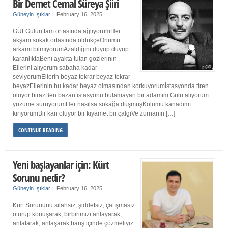
Bir Demet Cemal Süreya Şiiri
Güneyin Işıkları
|
February 16, 2025
GÜLGülün tam ortasında ağlıyorumHer
akşam sokak ortasında öldükçeÖnümü
arkamı bilmiyorumAzaldığını duyup duyup
karanlıktaBeni ayakta tutan gözlerinin
Ellerini alıyorum sabaha kadar
seviyorumEllerin beyaz tekrar beyaz tekrar
beyazEllerinin bu kadar beyaz olmasından korkuyorumİstasyonda tiren
oluyor birazBen bazan istasyonu bulamayan bir adamım Gülü alıyorum
yüzüme sürüyorumHer nasılsa sokağa düşmüşKolumu kanadımı
kırıyorumBir kan oluyor bir kıyamet bir çalgıVe zurnanın […]
CONTINUE READING
Yeni başlayanlar için: Kürt
Sorunu nedir?
Güneyin Işıkları
|
February 16, 2025
Kürt Sorununu silahsız, şiddetsiz, çatışmasız
oturup konuşarak, birbirimizi anlayarak,
anlatarak, anlaşarak barış içinde çözmeliyiz.