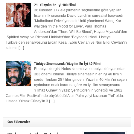
21. Yüzyılın En İyi 100 Filmi
36 ülkeden 177 eleştirmenin seçimlerine göre yapılan
listenin ilk sırasında David Lynch’in sürrealist başyapıtı
‘Mulholland Drive’ yer aldı. Ünlü yönetmeni Wong Kar-
wai’den ‘In the Mood for Love’, Paul Thomas
Anderson’dan ‘There Will Be Blood’, Hayao Miyazaki’den
‘Spirited Away’ ve Richard Linklater’dan ‘Boyhood’ izledi. Listeye
Türkiye’den senaryosunu Ercan Kesal, Ebru Ceylan ve Nuri Bilgi Ceylan’ın
kaleme […]
Türkiye Sinemasında Yüzyılın En İyi 40 Filmi
Edebiyat dergisi Notos sinema ve edebiyat dünyasından
383 önemli ismine Türkiye sinemasının en iyi 40 filmini
sordu. Toplam 287 film içinden ‘Yüzyılın 40 Filmi’ni seçen
aydınların ortak kararına göre en iyi film senaryosunu
Yılmaz Güney’in yazıp Şerif Gören’in yönettiği ve 1982
Cannes Film Festival’inde büyük ödül Altın Palmiye’yi kazanan ‘Yol’ oldu.
Listede Yılmaz Güney’in 3 […]
Son Eklenenler