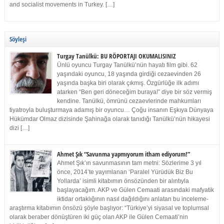
and socialist movements in Turkey. […]
Söyleşi
Turgay Tanülkü: BU RÖPORTAJI OKUMALISINIZ
Ünlü oyuncu Turgay Tanülkü’nün hayatı film gibi. 62
yaşındaki oyuncu, 18 yaşında girdiği cezaevinden 26
yaşında başka biri olarak çıkmış. Özgürlüğe ilk adımı
atarken “Ben geri döneceğim buraya!” diye bir söz vermiş
kendine. Tanülkü, ömrünü cezaevlerinde mahkumları
tiyatroyla buluşturmaya adamış bir oyuncu… Çoğu insanın Eşkıya Dünyaya
Hükümdar Olmaz dizisinde Şahinağa olarak tanıdığı Tanülkü’nün hikayesi
dizi […]
Ahmet Şık “Savunma yapmıyorum itham ediyorum!”
Ahmet Şık’ın savunmasının tam metni: Sözlerime 3 yıl
önce, 2014’te yayımlanan ‘Paralel Yürüdük Biz Bu
Yollarda’ isimli kitabımın önsözünden bir alıntıyla
başlayacağım. AKP ve Gülen Cemaati arasındaki mafyatik
iktidar ortaklığının nasıl dağıldığını anlatan bu inceleme-
araştırma kitabımın önsözü şöyle başlıyor: “Türkiye’yi siyasal ve toplumsal
olarak beraber dönüştüren iki güç olan AKP ile Gülen Cemaati’nin