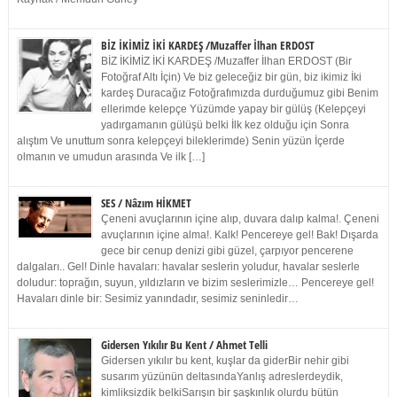
BİZ İKİMİZ İKİ KARDEŞ /Muzaffer İlhan ERDOST
BİZ İKİMİZ İKİ KARDEŞ /Muzaffer İlhan ERDOST (Bir
Fotoğraf Altı İçin) Ve biz geleceğiz bir gün, biz ikimiz İki
kardeş Duracağız Fotoğrafımızda durduğumuz gibi Benim
ellerimde kelepçe Yüzümde yapay bir gülüş (Kelepçeyi
yadırgamanın gülüşü belki İlk kez olduğu için Sonra
alıştım Ve unuttum sonra kelepçeyi bileklerimde) Senin yüzün İçerde
olmanın ve umudun arasında Ve ilk […]
SES / Nâzım HİKMET
Çeneni avuçlarının içine alıp, duvara dalıp kalma!. Çeneni
avuçlarının içine alma!. Kalk! Pencereye gel! Bak! Dışarda
gece bir cenup denizi gibi güzel, çarpıyor pencerene
dalgaları.. Gel! Dinle havaları: havalar seslerin yoludur, havalar seslerle
doludur: toprağın, suyun, yıldızların ve bizim seslerimizle… Pencereye gel!
Havaları dinle bir: Sesimiz yanındadır, sesimiz seninledir…
Gidersen Yıkılır Bu Kent / Ahmet Telli
Gidersen yıkılır bu kent, kuşlar da giderBir nehir gibi
susarım yüzünün deltasındaYanlış adreslerdeydik,
kimliksizdik belkiSarışın bir şaşkınlık olurdu bütün