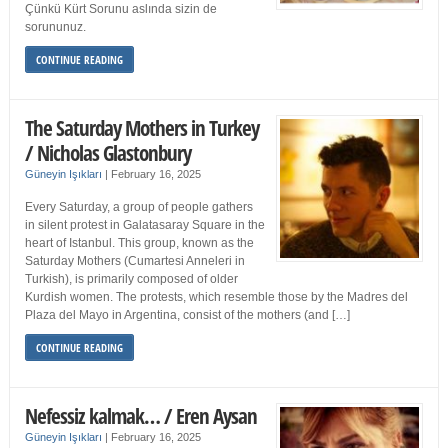
Çünkü Kürt Sorunu aslında sizin de
sorununuz.
CONTINUE READING
The Saturday Mothers in Turkey
/ Nicholas Glastonbury
Güneyin Işıkları
|
February 16, 2025
Every Saturday, a group of people gathers
in silent protest in Galatasaray Square in the
heart of Istanbul. This group, known as the
Saturday Mothers (Cumartesi Anneleri in
Turkish), is primarily composed of older
Kurdish women. The protests, which resemble those by the Madres del
Plaza del Mayo in Argentina, consist of the mothers (and […]
CONTINUE READING
Nefessiz kalmak… / Eren Aysan
Güneyin Işıkları
|
February 16, 2025