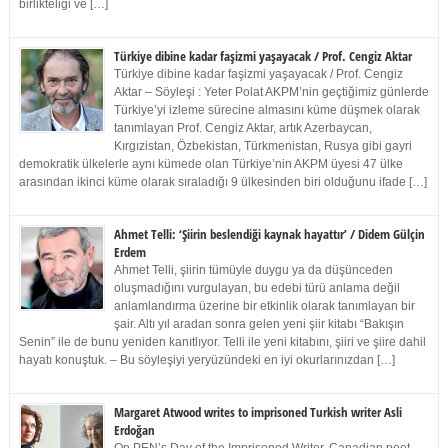
birlikteliği ve […]
Türkiye dibine kadar faşizmi yaşayacak / Prof. Cengiz Aktar
Türkiye dibine kadar faşizmi yaşayacak / Prof. Cengiz
Aktar – Söyleşi : Yeter Polat AKPM’nin geçtiğimiz günlerde
Türkiye’yi izleme sürecine almasını küme düşmek olarak
tanımlayan Prof. Cengiz Aktar, artık Azerbaycan,
Kırgızistan, Özbekistan, Türkmenistan, Rusya gibi gayri
demokratik ülkelerle aynı kümede olan Türkiye’nin AKPM üyesi 47 ülke
arasından ikinci küme olarak sıraladığı 9 ülkesinden biri olduğunu ifade […]
Ahmet Telli: ‘Şiirin beslendiği kaynak hayattır’ / Didem Gülçin
Erdem
Ahmet Telli, şiirin tümüyle duygu ya da düşünceden
oluşmadığını vurgulayan, bu edebi türü anlama değil
anlamlandırma üzerine bir etkinlik olarak tanımlayan bir
şair. Altı yıl aradan sonra gelen yeni şiir kitabı “Bakışın
Senin” ile de bunu yeniden kanıtlıyor. Telli ile yeni kitabını, şiiri ve şiire dahil
hayatı konuştuk. – Bu söyleşiyi yeryüzündeki en iyi okurlarınızdan […]
Margaret Atwood writes to imprisoned Turkish writer Asli
Erdoğan