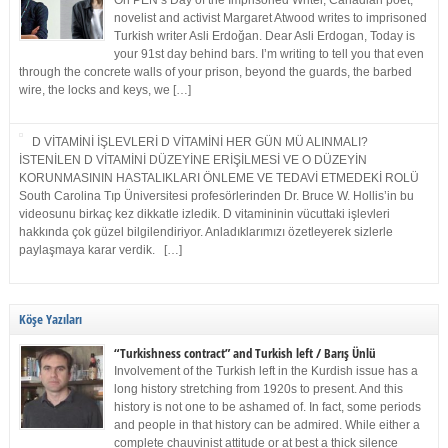
On PEN’s Day of the Imprisoned Writer, Canadian poet,
novelist and activist Margaret Atwood writes to imprisoned
Turkish writer Asli Erdoğan. Dear Asli Erdogan, Today is
your 91st day behind bars. I’m writing to tell you that even
through the concrete walls of your prison, beyond the guards, the barbed
wire, the locks and keys, we […]
D VİTAMİNİ İŞLEVLERİ D VİTAMİNİ HER GÜN MÜ ALINMALI?
İSTENİLEN D VİTAMİNİ DÜZEYİNE ERİŞİLMESİ VE O DÜZEYİN
KORUNMASININ HASTALIKLARI ÖNLEME VE TEDAVİ ETMEDEKİ ROLÜ
South Carolina Tıp Üniversitesi profesörlerinden Dr. Bruce W. Hollis’in bu
videosunu birkaç kez dikkatle izledik. D vitamininin vücuttaki işlevleri
hakkında çok güzel bilgilendiriyor. Anladıklarımızı özetleyerek sizlerle
paylaşmaya karar verdik. […]
Köşe Yazıları
“Turkishness contract” and Turkish left / Barış Ünlü
Involvement of the Turkish left in the Kurdish issue has a
long history stretching from 1920s to present. And this
history is not one to be ashamed of. In fact, some periods
and people in that history can be admired. While either a
complete chauvinist attitude or at best a thick silence