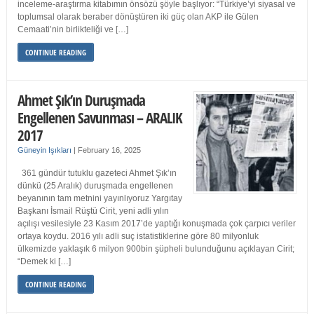
inceleme-araştırma kitabımın önsözü şöyle başlıyor: “Türkiye’yi siyasal ve
toplumsal olarak beraber dönüştüren iki güç olan AKP ile Gülen
Cemaati’nin birlikteliği ve […]
CONTINUE READING
Ahmet Şık’ın Duruşmada
Engellenen Savunması – ARALIK
2017
Güneyin Işıkları
|
February 16, 2025
361 gündür tutuklu gazeteci Ahmet Şık’ın
dünkü (25 Aralık) duruşmada engellenen
beyanının tam metnini yayınlıyoruz Yargıtay
Başkanı İsmail Rüştü Cirit, yeni adli yılın
açılışı vesilesiyle 23 Kasım 2017’de yaptığı konuşmada çok çarpıcı veriler
ortaya koydu. 2016 yılı adli suç istatistiklerine göre 80 milyonluk
ülkemizde yaklaşık 6 milyon 900bin şüpheli bulunduğunu açıklayan Cirit;
“Demek ki […]
CONTINUE READING