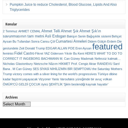
Pumpkin Juice to reduce Cholesterol, Blood Glucose, Lipids And Also
Triglycerides
Konular
Ahmet Telli
Ahmet Şık
Ahmet Şık'ın
2 Temmuz
AHMET CEMAL
savunmasının tam metni
Asli Erdogan
Bakişın Senin
Bağışıklık sistemi
Behçet
Cumartesi Anneleri
Aysan
Bu Tufandan Sonra
Cansu Çöl
Didem Gülçin Erdem
Die
featured
gestundete Zeit
Donald Trump
EDGAR ALLAN POE
Eren Aysan
Fidel Castro
feminist
Fikret YAZ
Gidersen Yıkılır Bu Kent
HERE’S WHAT TO DO TO
CORRECT IT
INGEBORG BACHMANN
M. Can Güney
Madımak
Nefessiz kalmak…
Nicholas Glastonbury
Nietzsche
Nâzım HİKMET
Prof. Cengiz Aktar
RANDEVU
Sarıl
Bana . M Can Güney
SES
SİYASİ NİHİLİZMİN BİR SEMPTOMU
the Saturday Mothers
Trump victory comes with a silver lining for the world’s progressives
Türkiye dibine
kadar faşizmi yaşayacak
Vizyoner
Yanis Varoufakis
yüreğimde bir avuç volkan
ÖMÜR'CÜ GELDİ ÇOCUK
öykü
ŞEHİTLİK
‘Şiirin beslendiği kaynak hayattır’
Archives
Archives