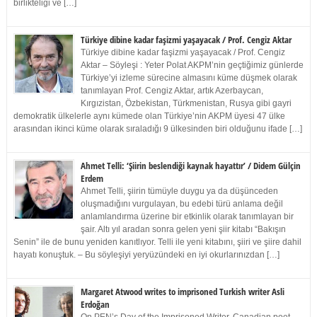
birlikteliği ve […]
Türkiye dibine kadar faşizmi yaşayacak / Prof. Cengiz Aktar
Türkiye dibine kadar faşizmi yaşayacak / Prof. Cengiz
Aktar – Söyleşi : Yeter Polat AKPM’nin geçtiğimiz günlerde
Türkiye’yi izleme sürecine almasını küme düşmek olarak
tanımlayan Prof. Cengiz Aktar, artık Azerbaycan,
Kırgızistan, Özbekistan, Türkmenistan, Rusya gibi gayri
demokratik ülkelerle aynı kümede olan Türkiye’nin AKPM üyesi 47 ülke
arasından ikinci küme olarak sıraladığı 9 ülkesinden biri olduğunu ifade […]
Ahmet Telli: ‘Şiirin beslendiği kaynak hayattır’ / Didem Gülçin
Erdem
Ahmet Telli, şiirin tümüyle duygu ya da düşünceden
oluşmadığını vurgulayan, bu edebi türü anlama değil
anlamlandırma üzerine bir etkinlik olarak tanımlayan bir
şair. Altı yıl aradan sonra gelen yeni şiir kitabı “Bakışın
Senin” ile de bunu yeniden kanıtlıyor. Telli ile yeni kitabını, şiiri ve şiire dahil
hayatı konuştuk. – Bu söyleşiyi yeryüzündeki en iyi okurlarınızdan […]
Margaret Atwood writes to imprisoned Turkish writer Asli
Erdoğan