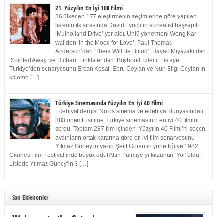
21. Yüzyılın En İyi 100 Filmi
36 ülkeden 177 eleştirmenin seçimlerine göre yapılan
listenin ilk sırasında David Lynch’in sürrealist başyapıtı
‘Mulholland Drive’ yer aldı. Ünlü yönetmeni Wong Kar-
wai’den ‘In the Mood for Love’, Paul Thomas
Anderson’dan ‘There Will Be Blood’, Hayao Miyazaki’den
‘Spirited Away’ ve Richard Linklater’dan ‘Boyhood’ izledi. Listeye
Türkiye’den senaryosunu Ercan Kesal, Ebru Ceylan ve Nuri Bilgi Ceylan’ın
kaleme […]
Türkiye Sinemasında Yüzyılın En İyi 40 Filmi
Edebiyat dergisi Notos sinema ve edebiyat dünyasından
383 önemli ismine Türkiye sinemasının en iyi 40 filmini
sordu. Toplam 287 film içinden ‘Yüzyılın 40 Filmi’ni seçen
aydınların ortak kararına göre en iyi film senaryosunu
Yılmaz Güney’in yazıp Şerif Gören’in yönettiği ve 1982
Cannes Film Festival’inde büyük ödül Altın Palmiye’yi kazanan ‘Yol’ oldu.
Listede Yılmaz Güney’in 3 […]
Son Eklenenler