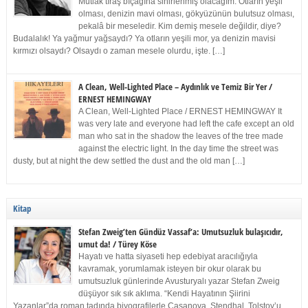
Mutlak tıraş bıçağına sinirlenmiş olacağım. Otların yeşil
olması, denizin mavi olması, gökyüzünün bulutsuz olması,
pekalâ bir meseledir. Kim demiş mesele değildir, diye?
Budalalık! Ya yağmur yağsaydı? Ya otların yeşili mor, ya denizin mavisi
kırmızı olsaydı? Olsaydı o zaman mesele olurdu, işte. […]
A Clean, Well-Lighted Place – Aydınlık ve Temiz Bir Yer /
ERNEST HEMINGWAY
A Clean, Well-Lighted Place / ERNEST HEMINGWAY It
was very late and everyone had left the cafe except an old
man who sat in the shadow the leaves of the tree made
against the electric light. In the day time the street was
dusty, but at night the dew settled the dust and the old man […]
Kitap
Stefan Zweig’ten Gündüz Vassaf’a: Umutsuzluk bulaşıcıdır,
umut da! / Türey Köse
Hayatı ve hatta siyaseti hep edebiyat aracılığıyla
kavramak, yorumlamak isteyen bir okur olarak bu
umutsuzluk günlerinde Avusturyalı yazar Stefan Zweig
düşüyor sık sık aklıma. “Kendi Hayatının Şiirini
Yazanlar”da roman tadında biyografilerle Casanova, Stendhal, Tolstoy’u