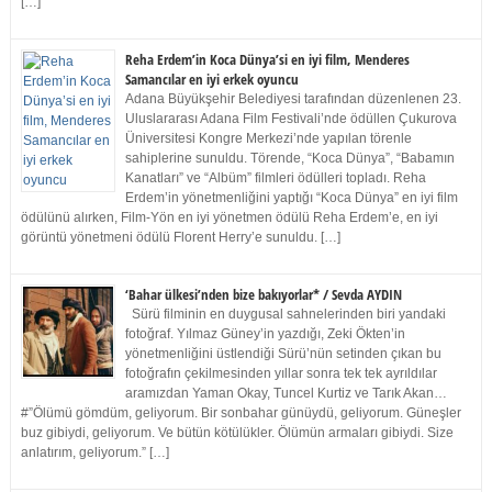
[…]
Reha Erdem’in Koca Dünya’si en iyi film, Menderes
Samancılar en iyi erkek oyuncu
Adana Büyükşehir Belediyesi tarafından düzenlenen 23.
Uluslararası Adana Film Festivali’nde ödüllen Çukurova
Üniversitesi Kongre Merkezi’nde yapılan törenle
sahiplerine sunuldu. Törende, “Koca Dünya”, “Babamın
Kanatları” ve “Albüm” filmleri ödülleri topladı. Reha
Erdem’in yönetmenliğini yaptığı “Koca Dünya” en iyi film
ödülünü alırken, Film-Yön en iyi yönetmen ödülü Reha Erdem’e, en iyi
görüntü yönetmeni ödülü Florent Herry’e sunuldu. […]
‘Bahar ülkesi’nden bize bakıyorlar* / Sevda AYDIN
Sürü filminin en duygusal sahnelerinden biri yandaki
fotoğraf. Yılmaz Güney’in yazdığı, Zeki Ökten’in
yönetmenliğini üstlendiği Sürü’nün setinden çıkan bu
fotoğrafın çekilmesinden yıllar sonra tek tek ayrıldılar
aramızdan Yaman Okay, Tuncel Kurtiz ve Tarık Akan…
#”Ölümü gömdüm, geliyorum. Bir sonbahar günüydü, geliyorum. Güneşler
buz gibiydi, geliyorum. Ve bütün kötülükler. Ölümün armaları gibiydi. Size
anlatırım, geliyorum.” […]