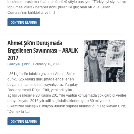
inceleme-araştırma kitabımın önsözü şöyle başlıyor: “Türkiye’yi siyasal ve
toplumsal olarak beraber dönüştüren iki güç olan AKP ile Gülen
Cemaati’nin birlikteliği ve […]
CONTINUE READING
Ahmet Şık’ın Duruşmada
Engellenen Savunması – ARALIK
2017
Güneyin Işıkları
|
February 16, 2025
361 gündür tutuklu gazeteci Ahmet Şık’ın
dünkü (25 Aralık) duruşmada engellenen
beyanının tam metnini yayınlıyoruz Yargıtay
Başkanı İsmail Rüştü Cirit, yeni adli yılın
açılışı vesilesiyle 23 Kasım 2017’de yaptığı konuşmada çok çarpıcı veriler
ortaya koydu. 2016 yılı adli suç istatistiklerine göre 80 milyonluk
ülkemizde yaklaşık 6 milyon 900bin şüpheli bulunduğunu açıklayan Cirit;
“Demek ki […]
CONTINUE READING