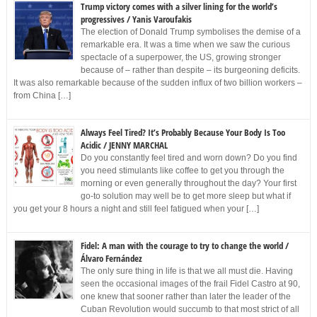
Trump victory comes with a silver lining for the world’s
progressives / Yanis Varoufakis
The election of Donald Trump symbolises the demise of a
remarkable era. It was a time when we saw the curious
spectacle of a superpower, the US, growing stronger
because of – rather than despite – its burgeoning deficits.
It was also remarkable because of the sudden influx of two billion workers –
from China […]
Always Feel Tired? It’s Probably Because Your Body Is Too
Acidic / JENNY MARCHAL
Do you constantly feel tired and worn down? Do you find
you need stimulants like coffee to get you through the
morning or even generally throughout the day? Your first
go-to solution may well be to get more sleep but what if
you get your 8 hours a night and still feel fatigued when your […]
Fidel: A man with the courage to try to change the world /
Álvaro Fernández
The only sure thing in life is that we all must die. Having
seen the occasional images of the frail Fidel Castro at 90,
one knew that sooner rather than later the leader of the
Cuban Revolution would succumb to that most strict of all