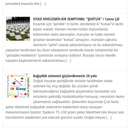
prevailed towards the […]
SİYASİ NİHİLİZMİN BİR SEMPTOMU; “ŞEHİTLİK” / Cansu Çöl
İnsanlık için “şehitlik” in tarihi, denilebilir ki “kutsal”ın tarihi
kadar eskidir. Hemen hemen bütün toplumlarda
birbirinden farklı ideolojiler, inançlar ve hatta meslek
grupları tarafından “kutsal” amaçları, inançları uğruna
ölenlerin “şehit” olarak adlandırılışına ve bu adlandırmayı
yapanlar tarafından bu ölüm vakalarının sembolik olarak sahiplenilip bir
“şehadet mertebesi” içerisinde anılışına rastlanır. Burada sorun elbette
hayatını kaybedenlerin adlandırılması […]
Bağışıklık sistemini güçlendirmenin 20 yolu
Soğuk havalar geldiğinde virüsler tarafından hasta
edilmek hiç hoş değildir. Bu yüzden şimdi
bahsedeceğimiz bağışıklık güçlendirici tavsiyeler sizi
virüslerin getirdiği hastalıklardan koruyup, mevsimin tadını
çıkarmanızı sağlayabilir. Şekerden kaçınmak Çok fazla
şeker tüketmek bağışıklık sisteminin bakterilere karşı savaşan
mekanizmasını bastırır. Sadece 75-100 gram şeker tüketmek bile beyaz kan
hücrelerinin bakterileri yok edecek gücünü azaltır. Doğal meyve […]