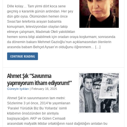
Dille kolay… Tam yirmi dört koca sene
geçmiş o karanlık günün ardından. Her şey
dün gibi oysa. Ölümünden hemen önce
Sıvas’tan telefonla arayan babamla
konuşmam, televizyondan olayları takip
etmeye çalışmam, Madımak Oteli yakıldıktan
hemen sonra bilgi alabilmek için oradan oraya koşturmam; sonrasında
da dönemin bakanı Mehmet Gazioğlu’nun açıklamasından ölenlerin
arasında babam Behçet Aysan’ın olduğunu öğrenmem… […]
CONTINUE READING
Ahmet Şık “Savunma
yapmıyorum itham ediyorum!”
Güneyin Işıkları
|
February 16, 2025
Ahmet Şık’ın savunmasının tam metni:
Sözlerime 3 yıl önce, 2014’te yayımlanan
‘Paralel Yürüdük Biz Bu Yollarda’ isimli
kitabımın önsözünden bir alıntıyla
başlayacağım. AKP ve Gülen Cemaati
arasındaki mafyatik iktidar ortaklığının nasıl dağıldığını anlatan bu