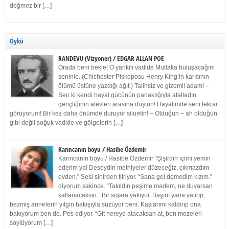
değmez bir […]
Öykü
RANDEVU (Vizyoner) / EDGAR ALLAN POE
Orada beni bekle! O yankılı vadide Mutlaka buluşacağım
seninle. (Chichester Piskoposu Henry King’in karısının
ölümü üstüne yazdığı ağıt.) Talihsiz ve gizemli adam! –
Sen ki kendi hayal gücünün parlaklığıyla afalladın,
gençliğinin alevleri arasına düştün! Hayalimde seni tekrar
görüyorum! Bir kez daha önümde duruyor siluetin! – Olduğun – ah olduğun
gibi değil soğuk vadide ve gölgelerin […]
Karıncanın boyu / Hasibe Özdemir
Karıncanın boyu / Hasibe Özdemir “Şişirdin içimi yemin
ederim ya! Deseydin methiyeler düzeceğiz, çıkmazdım
evden.” Sesi sinirden titriyor. “Sana gel demedim kızım.”
diyorum sakince. “Takıldın peşime madem, ne duyarsan
katlanacaksın.” Bir sigara yakıyor. Başını yana yatırıp,
bezmiş annelerin yılgın bakışıyla süzüyor beni. Kaşlarımı kaldırıp ona
bakıyorum ben de. Pes ediyor. “Git nereye atacaksan at, ben mezeleri
söylüyorum […]