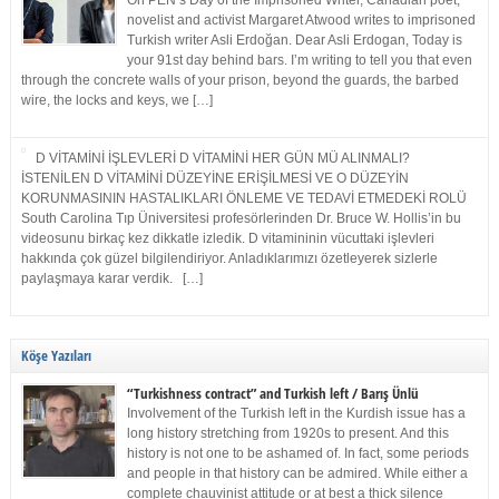
On PEN’s Day of the Imprisoned Writer, Canadian poet,
novelist and activist Margaret Atwood writes to imprisoned
Turkish writer Asli Erdoğan. Dear Asli Erdogan, Today is
your 91st day behind bars. I’m writing to tell you that even
through the concrete walls of your prison, beyond the guards, the barbed
wire, the locks and keys, we […]
D VİTAMİNİ İŞLEVLERİ D VİTAMİNİ HER GÜN MÜ ALINMALI?
İSTENİLEN D VİTAMİNİ DÜZEYİNE ERİŞİLMESİ VE O DÜZEYİN
KORUNMASININ HASTALIKLARI ÖNLEME VE TEDAVİ ETMEDEKİ ROLÜ
South Carolina Tıp Üniversitesi profesörlerinden Dr. Bruce W. Hollis’in bu
videosunu birkaç kez dikkatle izledik. D vitamininin vücuttaki işlevleri
hakkında çok güzel bilgilendiriyor. Anladıklarımızı özetleyerek sizlerle
paylaşmaya karar verdik. […]
Köşe Yazıları
“Turkishness contract” and Turkish left / Barış Ünlü
Involvement of the Turkish left in the Kurdish issue has a
long history stretching from 1920s to present. And this
history is not one to be ashamed of. In fact, some periods
and people in that history can be admired. While either a
complete chauvinist attitude or at best a thick silence