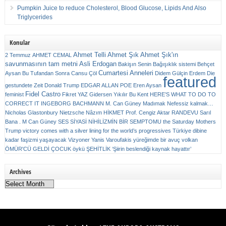
Pumpkin Juice to reduce Cholesterol, Blood Glucose, Lipids And Also
Triglycerides
Konular
Ahmet Telli
Ahmet Şık
Ahmet Şık'ın
2 Temmuz
AHMET CEMAL
savunmasının tam metni
Asli Erdogan
Bakişın Senin
Bağışıklık sistemi
Behçet
Cumartesi Anneleri
Aysan
Bu Tufandan Sonra
Cansu Çöl
Didem Gülçin Erdem
Die
featured
gestundete Zeit
Donald Trump
EDGAR ALLAN POE
Eren Aysan
Fidel Castro
feminist
Fikret YAZ
Gidersen Yıkılır Bu Kent
HERE’S WHAT TO DO TO
CORRECT IT
INGEBORG BACHMANN
M. Can Güney
Madımak
Nefessiz kalmak…
Nicholas Glastonbury
Nietzsche
Nâzım HİKMET
Prof. Cengiz Aktar
RANDEVU
Sarıl
Bana . M Can Güney
SES
SİYASİ NİHİLİZMİN BİR SEMPTOMU
the Saturday Mothers
Trump victory comes with a silver lining for the world’s progressives
Türkiye dibine
kadar faşizmi yaşayacak
Vizyoner
Yanis Varoufakis
yüreğimde bir avuç volkan
ÖMÜR'CÜ GELDİ ÇOCUK
öykü
ŞEHİTLİK
‘Şiirin beslendiği kaynak hayattır’
Archives
Archives