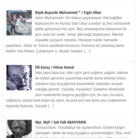
Böyle Buyurdu Muhammet * / Ergür Altan
Adım Muhammet. On dokuz yaşındayım. Atık kağıtlar
topluyorum ve Kızılay`dan Ulus`a kadar üç kez yürüyerek
gidip geliyorum her gün. Beş arkadaşımla kalıyorum iki
göz odalı bir evde. Onlar atık kağıt toplamıyor; Mevlüt
inşaatta çalışıyor mesela, Hüseyin halde hamallık
yaparken, Sidar ve Yunus ayakkabı boyacısı. Aramıza bir arkadaş daha
katıldı. Adı Abbas. Çalışmıyor o, diyaliz hastası. […]
Elli Kuruş / Orhan Kemal
İster lapa lapa kar, ister şarıl şarıl yağmur yağsın, isterse
de bütün gecenin ayazından karlar dona kesmiş olsun,
sabahın beş buçuğunda karanlıkları ürperten sesiyle
sokağa girerdi: “Gazete, havadiis!” Sabahın dördünde
yazı makinemin başına geçtiğim için, bu ses, bu kara,
yağmura, ayaza kafa tutan bu canlı, bu pırıl pırıl ses beni yazı makinemin
başında bulurdu. Gazete […]
Hişt, Hişt! / Sait Faik ABASIYANIK
Yürüyordum. Yürüdükçe de açılıyordum. Evden kızgın
çıkmıştım. Belki de tıraş bıçağına sinirlenmiştim. Olur, olur!