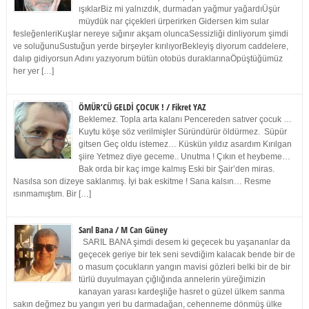
ışıklarBiz mi yalnızdık, durmadan yağmur yağardıÜşür
müydük nar çiçekleri ürperirken Gidersen kim sular
fesleğenleriKuşlar nereye sığınır akşam oluncaSessizliği dinliyorum şimdi
ve soluğunuSustuğun yerde birşeyler kırılıyorBekleyiş diyorum caddelere,
dalıp gidiyorsun Adını yazıyorum bütün otobüs duraklarınaÖpüştüğümüz
her yer […]
ÖMÜR’CÜ GELDİ ÇOCUK ! / Fikret YAZ
Beklemez. Topla arta kalanı Pencereden satıver çocuk …
Kuytu köşe söz verilmişler Süründürür öldürmez. Süpür
gitsen Geç oldu istemez… Küskün yıldız asardım Kırılgan
şiire Yetmez diye geceme.. Unutma ! Çıkın et heybeme…
Bak orda bir kaç imge kalmış Eski bir Şair’den miras.
Nasılsa son dizeye saklanmış. İyi bak eskitme ! Sana kalsın… Resme
ısınmamıştım. Bir […]
Sarıl Bana / M Can Güney
SARIL BANA şimdi desem ki geçecek bu yaşananlar da
geçecek geriye bir tek seni sevdiğim kalacak bende bir de
o masum çocukların yangın mavisi gözleri belki bir de bir
türlü duyulmayan çığlığında annelerin yüreğimizin
kanayan yarası kardeşliğe hasret o güzel ülkem sanma
sakın değmez bu yangın yeri bu darmadağan, cehenneme dönmüş ülke