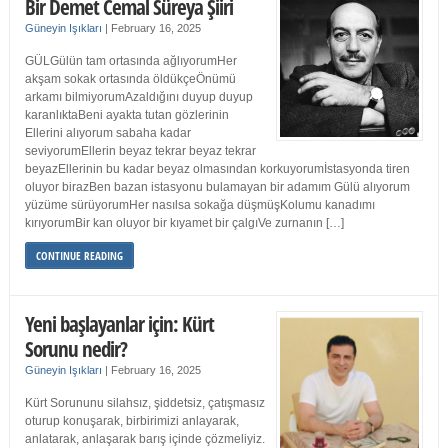
Bir Demet Cemal Süreya Şiiri
Güneyin Işıkları
|
February 16, 2025
GÜLGülün tam ortasında ağlıyorumHer
akşam sokak ortasında öldükçeÖnümü
arkamı bilmiyorumAzaldığını duyup duyup
karanlıktaBeni ayakta tutan gözlerinin
Ellerini alıyorum sabaha kadar
seviyorumEllerin beyaz tekrar beyaz tekrar
beyazEllerinin bu kadar beyaz olmasından korkuyorumİstasyonda tiren
oluyor birazBen bazan istasyonu bulamayan bir adamım Gülü alıyorum
yüzüme sürüyorumHer nasılsa sokağa düşmüşKolumu kanadımı
kırıyorumBir kan oluyor bir kıyamet bir çalgıVe zurnanın […]
CONTINUE READING
Yeni başlayanlar için: Kürt
Sorunu nedir?
Güneyin Işıkları
|
February 16, 2025
Kürt Sorununu silahsız, şiddetsiz, çatışmasız
oturup konuşarak, birbirimizi anlayarak,
anlatarak, anlaşarak barış içinde çözmeliyiz.