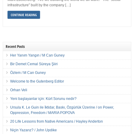
infrastructure” built by the company […]
CONTINUE READING
Recent Posts
Her Yanım Yangın / M Can Guney
Bir Demet Cemal Süreya Şiiri
Özlem / M Can Guney
Welcome to the Gutenberg Editor
Orhan Veli
Yeni başlayanlar için: Kürt Sorunu nedir?
Ursula K. Le Guin ile İktidar, Baskı, Özgürlük Üzerine / on Power,
Oppression, Freedom / MARIA POPOVA
20 Life Lessons from Native Americans / Hayley Anderton
Niçin Yazarız? / John Updike