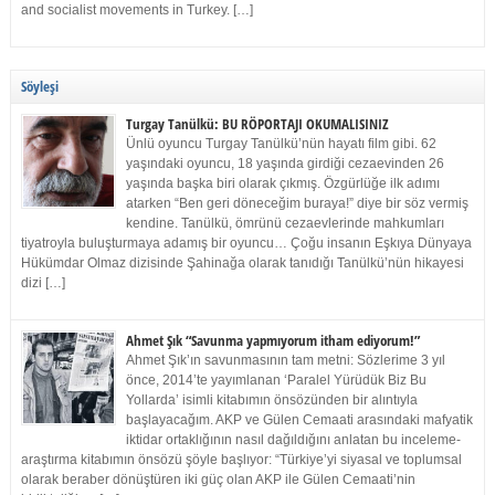
and socialist movements in Turkey. […]
Söyleşi
Turgay Tanülkü: BU RÖPORTAJI OKUMALISINIZ
Ünlü oyuncu Turgay Tanülkü’nün hayatı film gibi. 62
yaşındaki oyuncu, 18 yaşında girdiği cezaevinden 26
yaşında başka biri olarak çıkmış. Özgürlüğe ilk adımı
atarken “Ben geri döneceğim buraya!” diye bir söz vermiş
kendine. Tanülkü, ömrünü cezaevlerinde mahkumları
tiyatroyla buluşturmaya adamış bir oyuncu… Çoğu insanın Eşkıya Dünyaya
Hükümdar Olmaz dizisinde Şahinağa olarak tanıdığı Tanülkü’nün hikayesi
dizi […]
Ahmet Şık “Savunma yapmıyorum itham ediyorum!”
Ahmet Şık’ın savunmasının tam metni: Sözlerime 3 yıl
önce, 2014’te yayımlanan ‘Paralel Yürüdük Biz Bu
Yollarda’ isimli kitabımın önsözünden bir alıntıyla
başlayacağım. AKP ve Gülen Cemaati arasındaki mafyatik
iktidar ortaklığının nasıl dağıldığını anlatan bu inceleme-
araştırma kitabımın önsözü şöyle başlıyor: “Türkiye’yi siyasal ve toplumsal
olarak beraber dönüştüren iki güç olan AKP ile Gülen Cemaati’nin