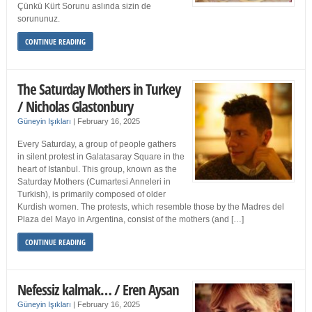
Çünkü Kürt Sorunu aslında sizin de
sorununuz.
CONTINUE READING
The Saturday Mothers in Turkey
/ Nicholas Glastonbury
Güneyin Işıkları
|
February 16, 2025
Every Saturday, a group of people gathers
in silent protest in Galatasaray Square in the
heart of Istanbul. This group, known as the
Saturday Mothers (Cumartesi Anneleri in
Turkish), is primarily composed of older
Kurdish women. The protests, which resemble those by the Madres del
Plaza del Mayo in Argentina, consist of the mothers (and […]
CONTINUE READING
Nefessiz kalmak… / Eren Aysan
Güneyin Işıkları
|
February 16, 2025