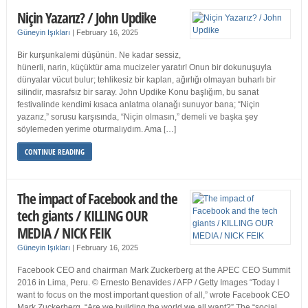
Niçin Yazarız? / John Updike
Güneyin Işıkları
|
February 16, 2025
Bir kurşunkalemi düşünün. Ne kadar sessiz,
hünerli, narin, küçüktür ama mucizeler yaratır! Onun bir dokunuşuyla
dünyalar vücut bulur; tehlikesiz bir kaplan, ağırlığı olmayan buharlı bir
silindir, masrafsız bir saray. John Updike Konu başlığım, bu sanat
festivalinde kendimi kısaca anlatma olanağı sunuyor bana; “Niçin
yazarız,” sorusu karşısında, “Niçin olmasın,” demeli ve başka şey
söylemeden yerime oturmalıydım. Ama […]
CONTINUE READING
The impact of Facebook and the
tech giants / KILLING OUR
MEDIA / NICK FEIK
Güneyin Işıkları
|
February 16, 2025
Facebook CEO and chairman Mark Zuckerberg at the APEC CEO Summit
2016 in Lima, Peru. © Ernesto Benavides / AFP / Getty Images “Today I
want to focus on the most important question of all,” wrote Facebook CEO
Mark Zuckerberg. “Are we building the world we all want?” The “social