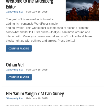
Welcome to the Gutenberg
Editor
Güneyin Işıkları
|
February 16, 2025
The goal of this new editor is to make
adding rich content to WordPress simple
and enjoyable. This whole post is composed of pieces of content—
somewhat similar to LEGO bricks—that you can move around and
interact with. Move your cursor around and you’ll notice the different
blocks light up with outlines and arrows. Press the […]
CONTINUE READING
Orhan Veli
Güneyin Işıkları
|
February 16, 2025
CONTINUE READING
Her Yanım Yangın / M Can Guney
Güneyin Işıkları
|
February 16, 2025