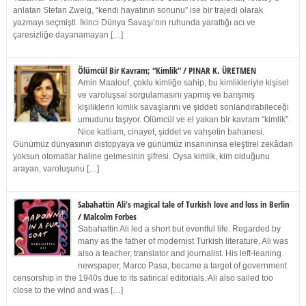
anlatan Stefan Zweig, “kendi hayatının sonunu” ise bir trajedi olarak
yazmayı seçmişti. İkinci Dünya Savaşı’nın ruhunda yarattığı acı ve
çaresizliğe dayanamayan […]
Ölümcül Bir Kavram; “Kimlik” / PINAR K. ÜRETMEN
Amin Maalouf, çoklu kimliğe sahip, bu kimlikleriyle kişisel
ve varoluşsal sorgulamasını yapmış ve barışmış
kişiliklerin kimlik savaşlarını ve şiddeti sonlandırabileceği
umudunu taşıyor. Ölümcül ve el yakan bir kavram “kimlik”.
Nice katliam, cinayet, şiddet ve vahşetin bahanesi.
Günümüz dünyasının distopyaya ve günümüz insanınınsa eleştirel zekâdan
yoksun otomatlar haline gelmesinin şifresi. Oysa kimlik, kim olduğunu
arayan, varoluşunu […]
Sabahattin Ali’s magical tale of Turkish love and loss in Berlin
/ Malcolm Forbes
Sabahattin Ali led a short but eventful life. Regarded by
many as the father of modernist Turkish literature, Ali was
also a teacher, translator and journalist. His left-leaning
newspaper, Marco Pasa, became a target of government
censorship in the 1940s due to its satirical editorials. Ali also sailed too
close to the wind and was […]