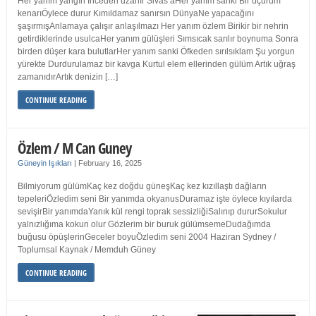
Her yanım yangın İnceden uzanır Sivas’aHer yanım sanki Bir uçurum
kenarıÖylece durur Kımıldamaz sanırsın DünyaNe yapacağını
şaşırmışAnlamaya çalışır anlaşılmazı Her yanım özlem Birikir bir nehrin
getirdiklerinde usulcaHer yanım gülüşleri Sımsıcak sarılır boynuma Sonra
birden düşer kara bulutlarHer yanım sanki Öfkeden sırılsıklam Şu yorgun
yürekte Durdurulamaz bir kavga Kurtul elem ellerinden gülüm Artık uğraş
zamanıdırArtık denizin […]
CONTINUE READING
Özlem / M Can Guney
Güneyin Işıkları
|
February 16, 2025
Bilmiyorum gülümKaç kez doğdu güneşKaç kez kızıllaştı dağların
tepeleriÖzledim seni Bir yanımda okyanusDuramaz işte öylece kıyılarda
sevişirBir yanımdaYanık kül rengi toprak sessizliğiSalınıp dururSokulur
yalnızlığıma kokun olur Gözlerim bir buruk gülümsemeDudağımda
buğusu öpüşlerinGeceler boyuÖzledim seni 2004 Haziran Sydney /
Toplumsal Kaynak / Memduh Güney
CONTINUE READING