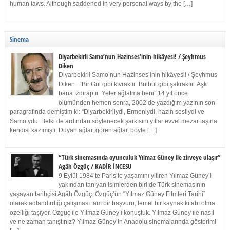
human laws. Although saddened in very personal ways by the […]
Sinema
Diyarbekirli Samo’nun Hazinses’inin hikâyesi! / Şeyhmus
Diken
Diyarbekirli Samo’nun Hazinses’inin hikâyesi! / Şeyhmus
Diken “Bir Gül gibi kıvraktır Bülbül gibi şakraktır Aşk
bana ızdıraptır Yeter ağlatma beni” 14 yıl önce
ölümünden hemen sonra, 2002’de yazdığım yazının son
paragrafında demiştim ki: “Diyarbekirliydi, Ermeniydi, hazin sesliydi ve
Samo’ydu. Belki de ardından söylenecek şarkısını yıllar evvel mezar taşına
kendisi kazımıştı. Duyan ağlar, gören ağlar, böyle […]
“Türk sinemasında oyunculuk Yılmaz Güney ile zirveye ulaşır”
Agâh Özgüç / KADİR İNCESU
9 Eylül 1984’te Paris’te yaşamını yitiren Yılmaz Güney’i
yakından tanıyan isimlerden biri de Türk sinemasının
yaşayan tarihçisi Agâh Özgüç. Özgüç’ün “Yılmaz Güney Filmleri Tarihi”
olarak adlandırdığı çalışması tam bir başvuru, temel bir kaynak kitabı olma
özelliği taşıyor. Özgüç ile Yılmaz Güney’i konuştuk. Yılmaz Güney ile nasıl
ve ne zaman tanıştınız? Yılmaz Güney’in Anadolu sinemalarında gösterimi