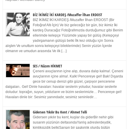
BİZ İKİMİZ İKİ KARDEŞ /Muzaffer İlhan ERDOST
BİZ İKİMİZ İKİ KARDEŞ /Muzaffer İlhan ERDOST (Bir
Fotoğraf Altı İçin) Ve biz geleceğiz bir gün, biz ikimiz İki
kardeş Duracağız Fotoğrafımızda durduğumuz gibi Benim
ellerimde kelepçe Yüzümde yapay bir gülüş (Kelepçeyi
yadırgamanın gülüşü belki İlk kez olduğu için Sonra
alıştım Ve unuttum sonra kelepçeyi bileklerimde) Senin yüzün İçerde
olmanın ve umudun arasında Ve ilk […]
SES / Nâzım HİKMET
Çeneni avuçlarının içine alıp, duvara dalıp kalma!. Çeneni
avuçlarının içine alma!. Kalk! Pencereye gel! Bak! Dışarda
gece bir cenup denizi gibi güzel, çarpıyor pencerene
dalgaları.. Gel! Dinle havaları: havalar seslerin yoludur, havalar seslerle
doludur: toprağın, suyun, yıldızların ve bizim seslerimizle… Pencereye gel!
Havaları dinle bir: Sesimiz yanındadır, sesimiz seninledir…
Gidersen Yıkılır Bu Kent / Ahmet Telli
Gidersen yıkılır bu kent, kuşlar da giderBir nehir gibi
susarım yüzünün deltasındaYanlış adreslerdeydik,
kimliksizdik belkiSarışın bir şaşkınlık olurdu bütün