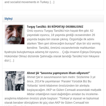
and socialist movements in Turkey. […]
Söyleşi
Turgay Tanülkü: BU RÖPORTAJI OKUMALISINIZ
Ünlü oyuncu Turgay Tanülkü’nün hayatı film gibi. 62
yaşındaki oyuncu, 18 yaşında girdiği cezaevinden 26
yaşında başka biri olarak çıkmış. Özgürlüğe ilk adımı
atarken “Ben geri döneceğim buraya!” diye bir söz vermiş
kendine. Tanülkü, ömrünü cezaevlerinde mahkumları
tiyatroyla buluşturmaya adamış bir oyuncu… Çoğu insanın Eşkıya Dünyaya
Hükümdar Olmaz dizisinde Şahinağa olarak tanıdığı Tanülkü’nün hikayesi
dizi […]
Ahmet Şık “Savunma yapmıyorum itham ediyorum!”
Ahmet Şık’ın savunmasının tam metni: Sözlerime 3 yıl
önce, 2014’te yayımlanan ‘Paralel Yürüdük Biz Bu
Yollarda’ isimli kitabımın önsözünden bir alıntıyla
başlayacağım. AKP ve Gülen Cemaati arasındaki mafyatik
iktidar ortaklığının nasıl dağıldığını anlatan bu inceleme-
araştırma kitabımın önsözü şöyle başlıyor: “Türkiye’yi siyasal ve toplumsal
olarak beraber dönüştüren iki güç olan AKP ile Gülen Cemaati’nin