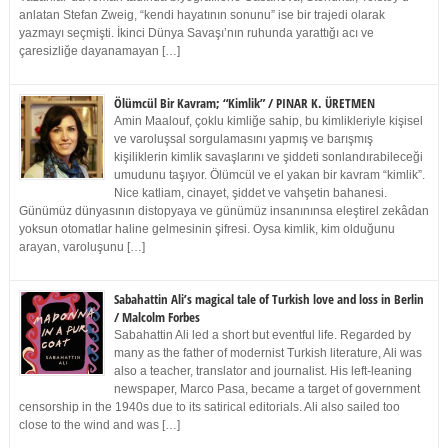
anlatan Stefan Zweig, “kendi hayatının sonunu” ise bir trajedi olarak
yazmayı seçmişti. İkinci Dünya Savaşı’nın ruhunda yarattığı acı ve
çaresizliğe dayanamayan […]
Ölümcül Bir Kavram; “Kimlik” / PINAR K. ÜRETMEN
Amin Maalouf, çoklu kimliğe sahip, bu kimlikleriyle kişisel
ve varoluşsal sorgulamasını yapmış ve barışmış
kişiliklerin kimlik savaşlarını ve şiddeti sonlandırabileceği
umudunu taşıyor. Ölümcül ve el yakan bir kavram “kimlik”.
Nice katliam, cinayet, şiddet ve vahşetin bahanesi.
Günümüz dünyasının distopyaya ve günümüz insanınınsa eleştirel zekâdan
yoksun otomatlar haline gelmesinin şifresi. Oysa kimlik, kim olduğunu
arayan, varoluşunu […]
Sabahattin Ali’s magical tale of Turkish love and loss in Berlin
/ Malcolm Forbes
Sabahattin Ali led a short but eventful life. Regarded by
many as the father of modernist Turkish literature, Ali was
also a teacher, translator and journalist. His left-leaning
newspaper, Marco Pasa, became a target of government
censorship in the 1940s due to its satirical editorials. Ali also sailed too
close to the wind and was […]