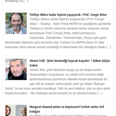
birlikteliği ve […]
Türkiye dibine kadar faşizmi yaşayacak / Prof. Cengiz Aktar
Türkiye dibine kadar faşizmi yaşayacak / Prof. Cengiz
Aktar – Söyleşi : Yeter Polat AKPM’nin geçtiğimiz günlerde
Türkiye’yi izleme sürecine almasını küme düşmek olarak
tanımlayan Prof. Cengiz Aktar, artık Azerbaycan,
Kırgızistan, Özbekistan, Türkmenistan, Rusya gibi gayri
demokratik ülkelerle aynı kümede olan Türkiye’nin AKPM üyesi 47 ülke
arasından ikinci küme olarak sıraladığı 9 ülkesinden biri olduğunu ifade […]
Ahmet Telli: ‘Şiirin beslendiği kaynak hayattır’ / Didem Gülçin
Erdem
Ahmet Telli, şiirin tümüyle duygu ya da düşünceden
oluşmadığını vurgulayan, bu edebi türü anlama değil
anlamlandırma üzerine bir etkinlik olarak tanımlayan bir
şair. Altı yıl aradan sonra gelen yeni şiir kitabı “Bakışın
Senin” ile de bunu yeniden kanıtlıyor. Telli ile yeni kitabını, şiiri ve şiire dahil
hayatı konuştuk. – Bu söyleşiyi yeryüzündeki en iyi okurlarınızdan […]
Margaret Atwood writes to imprisoned Turkish writer Asli
Erdoğan