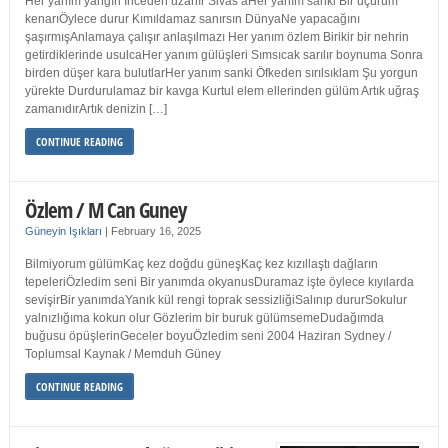
Her yanım yangın İnceden uzanır Sivas’aHer yanım sanki Bir uçurum
kenarıÖylece durur Kımıldamaz sanırsın DünyaNe yapacağını
şaşırmışAnlamaya çalışır anlaşılmazı Her yanım özlem Birikir bir nehrin
getirdiklerinde usulcaHer yanım gülüşleri Sımsıcak sarılır boynuma Sonra
birden düşer kara bulutlarHer yanım sanki Öfkeden sırılsıklam Şu yorgun
yürekte Durdurulamaz bir kavga Kurtul elem ellerinden gülüm Artık uğraş
zamanıdırArtık denizin […]
CONTINUE READING
Özlem / M Can Guney
Güneyin Işıkları
|
February 16, 2025
Bilmiyorum gülümKaç kez doğdu güneşKaç kez kızıllaştı dağların
tepeleriÖzledim seni Bir yanımda okyanusDuramaz işte öylece kıyılarda
sevişirBir yanımdaYanık kül rengi toprak sessizliğiSalınıp dururSokulur
yalnızlığıma kokun olur Gözlerim bir buruk gülümsemeDudağımda
buğusu öpüşlerinGeceler boyuÖzledim seni 2004 Haziran Sydney /
Toplumsal Kaynak / Memduh Güney
CONTINUE READING