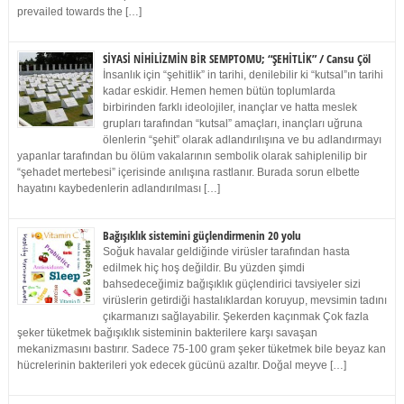
prevailed towards the […]
SİYASİ NİHİLİZMİN BİR SEMPTOMU; “ŞEHİTLİK” / Cansu Çöl
İnsanlık için “şehitlik” in tarihi, denilebilir ki “kutsal”ın tarihi
kadar eskidir. Hemen hemen bütün toplumlarda
birbirinden farklı ideolojiler, inançlar ve hatta meslek
grupları tarafından “kutsal” amaçları, inançları uğruna
ölenlerin “şehit” olarak adlandırılışına ve bu adlandırmayı
yapanlar tarafından bu ölüm vakalarının sembolik olarak sahiplenilip bir
“şehadet mertebesi” içerisinde anılışına rastlanır. Burada sorun elbette
hayatını kaybedenlerin adlandırılması […]
Bağışıklık sistemini güçlendirmenin 20 yolu
Soğuk havalar geldiğinde virüsler tarafından hasta
edilmek hiç hoş değildir. Bu yüzden şimdi
bahsedeceğimiz bağışıklık güçlendirici tavsiyeler sizi
virüslerin getirdiği hastalıklardan koruyup, mevsimin tadını
çıkarmanızı sağlayabilir. Şekerden kaçınmak Çok fazla
şeker tüketmek bağışıklık sisteminin bakterilere karşı savaşan
mekanizmasını bastırır. Sadece 75-100 gram şeker tüketmek bile beyaz kan
hücrelerinin bakterileri yok edecek gücünü azaltır. Doğal meyve […]