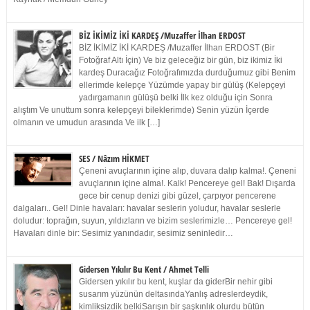
BİZ İKİMİZ İKİ KARDEŞ /Muzaffer İlhan ERDOST
BİZ İKİMİZ İKİ KARDEŞ /Muzaffer İlhan ERDOST (Bir
Fotoğraf Altı İçin) Ve biz geleceğiz bir gün, biz ikimiz İki
kardeş Duracağız Fotoğrafımızda durduğumuz gibi Benim
ellerimde kelepçe Yüzümde yapay bir gülüş (Kelepçeyi
yadırgamanın gülüşü belki İlk kez olduğu için Sonra
alıştım Ve unuttum sonra kelepçeyi bileklerimde) Senin yüzün İçerde
olmanın ve umudun arasında Ve ilk […]
SES / Nâzım HİKMET
Çeneni avuçlarının içine alıp, duvara dalıp kalma!. Çeneni
avuçlarının içine alma!. Kalk! Pencereye gel! Bak! Dışarda
gece bir cenup denizi gibi güzel, çarpıyor pencerene
dalgaları.. Gel! Dinle havaları: havalar seslerin yoludur, havalar seslerle
doludur: toprağın, suyun, yıldızların ve bizim seslerimizle… Pencereye gel!
Havaları dinle bir: Sesimiz yanındadır, sesimiz seninledir…
Gidersen Yıkılır Bu Kent / Ahmet Telli
Gidersen yıkılır bu kent, kuşlar da giderBir nehir gibi
susarım yüzünün deltasındaYanlış adreslerdeydik,
kimliksizdik belkiSarışın bir şaşkınlık olurdu bütün