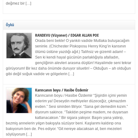
değmez bir […]
Öykü
RANDEVU (Vizyoner) / EDGAR ALLAN POE
Orada beni bekle! O yankılı vadide Mutlaka buluşacağım
seninle. (Chichester Piskoposu Henry King’in karısının
ölümü üstüne yazdığı ağıt.) Talihsiz ve gizemli adam! –
Sen ki kendi hayal gücünün parlaklığıyla afalladın,
gençliğinin alevleri arasına düştün! Hayalimde seni tekrar
görüyorum! Bir kez daha önümde duruyor siluetin! – Olduğun – ah olduğun
gibi değil soğuk vadide ve gölgelerin […]
Karıncanın boyu / Hasibe Özdemir
Karıncanın boyu / Hasibe Özdemir “Şişirdin içimi yemin
ederim ya! Deseydin methiyeler düzeceğiz, çıkmazdım
evden.” Sesi sinirden titriyor. “Sana gel demedim kızım.”
diyorum sakince. “Takıldın peşime madem, ne duyarsan
katlanacaksın.” Bir sigara yakıyor. Başını yana yatırıp,
bezmiş annelerin yılgın bakışıyla süzüyor beni. Kaşlarımı kaldırıp ona
bakıyorum ben de. Pes ediyor. “Git nereye atacaksan at, ben mezeleri
söylüyorum […]