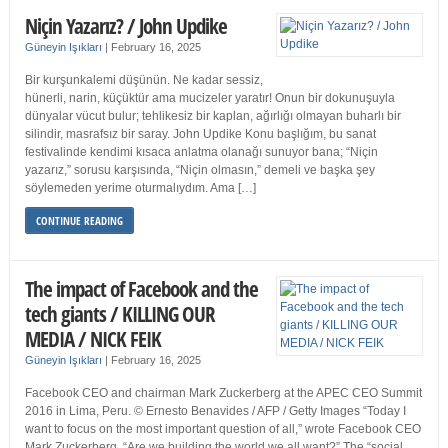
Niçin Yazarız? / John Updike
Güneyin Işıkları
|
February 16, 2025
Bir kurşunkalemi düşünün. Ne kadar sessiz,
hünerli, narin, küçüktür ama mucizeler yaratır! Onun bir dokunuşuyla
dünyalar vücut bulur; tehlikesiz bir kaplan, ağırlığı olmayan buharlı bir
silindir, masrafsız bir saray. John Updike Konu başlığım, bu sanat
festivalinde kendimi kısaca anlatma olanağı sunuyor bana; “Niçin
yazarız,” sorusu karşısında, “Niçin olmasın,” demeli ve başka şey
söylemeden yerime oturmalıydım. Ama […]
CONTINUE READING
The impact of Facebook and the
tech giants / KILLING OUR
MEDIA / NICK FEIK
Güneyin Işıkları
|
February 16, 2025
Facebook CEO and chairman Mark Zuckerberg at the APEC CEO Summit
2016 in Lima, Peru. © Ernesto Benavides / AFP / Getty Images “Today I
want to focus on the most important question of all,” wrote Facebook CEO
Mark Zuckerberg. “Are we building the world we all want?” The “social