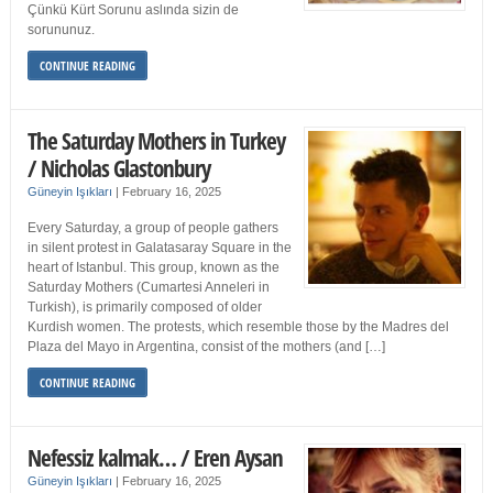
Çünkü Kürt Sorunu aslında sizin de
sorununuz.
CONTINUE READING
The Saturday Mothers in Turkey
/ Nicholas Glastonbury
Güneyin Işıkları
|
February 16, 2025
Every Saturday, a group of people gathers
in silent protest in Galatasaray Square in the
heart of Istanbul. This group, known as the
Saturday Mothers (Cumartesi Anneleri in
Turkish), is primarily composed of older
Kurdish women. The protests, which resemble those by the Madres del
Plaza del Mayo in Argentina, consist of the mothers (and […]
CONTINUE READING
Nefessiz kalmak… / Eren Aysan
Güneyin Işıkları
|
February 16, 2025