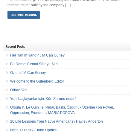
infrastructure” built by the company […]
CONTINUE READING
Recent Posts
Her Yanım Yangın / M Can Guney
Bir Demet Cemal Süreya Şiiri
Özlem / M Can Guney
Welcome to the Gutenberg Editor
Orhan Veli
Yeni başlayanlar için: Kürt Sorunu nedir?
Ursula K. Le Guin ile İktidar, Baskı, Özgürlük Üzerine / on Power,
Oppression, Freedom / MARIA POPOVA
20 Life Lessons from Native Americans / Hayley Anderton
Niçin Yazarız? / John Updike