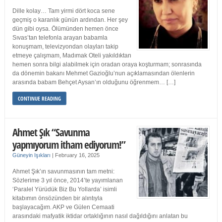
Dille kolay… Tam yirmi dört koca sene
geçmiş o karanlık günün ardından. Her şey
dün gibi oysa. Ölümünden hemen önce
Sıvas’tan telefonla arayan babamla
konuşmam, televizyondan olayları takip
etmeye çalışmam, Madımak Oteli yakıldıktan
hemen sonra bilgi alabilmek için oradan oraya koşturmam; sonrasında
da dönemin bakanı Mehmet Gazioğlu’nun açıklamasından ölenlerin
arasında babam Behçet Aysan’ın olduğunu öğrenmem… […]
CONTINUE READING
Ahmet Şık “Savunma
yapmıyorum itham ediyorum!”
Güneyin Işıkları
|
February 16, 2025
Ahmet Şık’ın savunmasının tam metni:
Sözlerime 3 yıl önce, 2014’te yayımlanan
‘Paralel Yürüdük Biz Bu Yollarda’ isimli
kitabımın önsözünden bir alıntıyla
başlayacağım. AKP ve Gülen Cemaati
arasındaki mafyatik iktidar ortaklığının nasıl dağıldığını anlatan bu