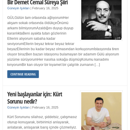
Bir Demet Cemal Süreya Şiiri
Güneyin Işıkları
|
February 16, 2025
GÜLGülün tam ortasında ağlıyorumHer
akşam sokak ortasında öldükçeÖnümü
arkamı bilmiyorumAzaldığını duyup duyup
karanlıktaBeni ayakta tutan gözlerinin
Ellerini alıyorum sabaha kadar
seviyorumEllerin beyaz tekrar beyaz tekrar
beyazEllerinin bu kadar beyaz olmasından korkuyorumİstasyonda tiren
oluyor birazBen bazan istasyonu bulamayan bir adamım Gülü alıyorum
yüzüme sürüyorumHer nasılsa sokağa düşmüşKolumu kanadımı
kırıyorumBir kan oluyor bir kıyamet bir çalgıVe zurnanın […]
CONTINUE READING
Yeni başlayanlar için: Kürt
Sorunu nedir?
Güneyin Işıkları
|
February 16, 2025
Kürt Sorununu silahsız, şiddetsiz, çatışmasız
oturup konuşarak, birbirimizi anlayarak,
anlatarak, anlaşarak barış içinde çözmeliyiz.