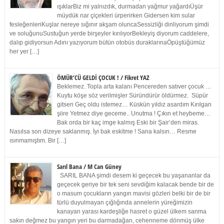
ışıklarBiz mi yalnızdık, durmadan yağmur yağardıÜşür
müydük nar çiçekleri ürperirken Gidersen kim sular
fesleğenleriKuşlar nereye sığınır akşam oluncaSessizliği dinliyorum şimdi
ve soluğunuSustuğun yerde birşeyler kırılıyorBekleyiş diyorum caddelere,
dalıp gidiyorsun Adını yazıyorum bütün otobüs duraklarınaÖpüştüğümüz
her yer […]
ÖMÜR’CÜ GELDİ ÇOCUK ! / Fikret YAZ
Beklemez. Topla arta kalanı Pencereden satıver çocuk …
Kuytu köşe söz verilmişler Süründürür öldürmez. Süpür
gitsen Geç oldu istemez… Küskün yıldız asardım Kırılgan
şiire Yetmez diye geceme.. Unutma ! Çıkın et heybeme…
Bak orda bir kaç imge kalmış Eski bir Şair’den miras.
Nasılsa son dizeye saklanmış. İyi bak eskitme ! Sana kalsın… Resme
ısınmamıştım. Bir […]
Sarıl Bana / M Can Güney
SARIL BANA şimdi desem ki geçecek bu yaşananlar da
geçecek geriye bir tek seni sevdiğim kalacak bende bir de
o masum çocukların yangın mavisi gözleri belki bir de bir
türlü duyulmayan çığlığında annelerin yüreğimizin
kanayan yarası kardeşliğe hasret o güzel ülkem sanma
sakın değmez bu yangın yeri bu darmadağan, cehenneme dönmüş ülke