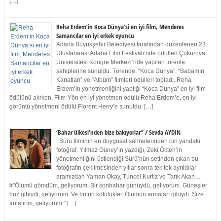
[…]
Reha Erdem’in Koca Dünya’si en iyi film, Menderes
Samancılar en iyi erkek oyuncu
Adana Büyükşehir Belediyesi tarafından düzenlenen 23.
Uluslararası Adana Film Festivali’nde ödüllen Çukurova
Üniversitesi Kongre Merkezi’nde yapılan törenle
sahiplerine sunuldu. Törende, “Koca Dünya”, “Babamın
Kanatları” ve “Albüm” filmleri ödülleri topladı. Reha
Erdem’in yönetmenliğini yaptığı “Koca Dünya” en iyi film
ödülünü alırken, Film-Yön en iyi yönetmen ödülü Reha Erdem’e, en iyi
görüntü yönetmeni ödülü Florent Herry’e sunuldu. […]
‘Bahar ülkesi’nden bize bakıyorlar* / Sevda AYDIN
Sürü filminin en duygusal sahnelerinden biri yandaki
fotoğraf. Yılmaz Güney’in yazdığı, Zeki Ökten’in
yönetmenliğini üstlendiği Sürü’nün setinden çıkan bu
fotoğrafın çekilmesinden yıllar sonra tek tek ayrıldılar
aramızdan Yaman Okay, Tuncel Kurtiz ve Tarık Akan…
#”Ölümü gömdüm, geliyorum. Bir sonbahar günüydü, geliyorum. Güneşler
buz gibiydi, geliyorum. Ve bütün kötülükler. Ölümün armaları gibiydi. Size
anlatırım, geliyorum.” […]