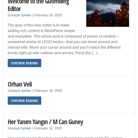
Welcome to the Gutenberg
Editor
Güneyin Işıkları
|
February 16, 2025
The goal of this new editor is to make
adding rich content to WordPress simple
and enjoyable. This whole post is composed of pieces of content—
somewhat similar to LEGO bricks—that you can move around and
interact with. Move your cursor around and you’ll notice the different
blocks light up with outlines and arrows. Press the […]
CONTINUE READING
Orhan Veli
Güneyin Işıkları
|
February 16, 2025
CONTINUE READING
Her Yanım Yangın / M Can Guney
Güneyin Işıkları
|
February 16, 2025