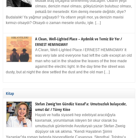
Mutlak tıraş bıçağına sinirlenmiş olacağım. Otların yeşil
olması, denizin mavi olması, gökyüzünün bulutsuz olması,
pekalâ bir meseledir. Kim demiş mesele değildir, diye?
Budalalık! Ya yağmur yağsaydı? Ya otların yeşili mor, ya denizin mavisi
kırmızı olsaydı? Olsaydı o zaman mesele olurdu, işte. […]
A Clean, Well-Lighted Place – Aydınlık ve Temiz Bir Yer /
ERNEST HEMINGWAY
A Clean, Well-Lighted Place / ERNEST HEMINGWAY It
was very late and everyone had left the cafe except an old
man who sat in the shadow the leaves of the tree made
against the electric light. In the day time the street was
dusty, but at night the dew settled the dust and the old man […]
Kitap
Stefan Zweig’ten Gündüz Vassaf’a: Umutsuzluk bulaşıcıdır,
umut da! / Türey Köse
Hayatı ve hatta siyaseti hep edebiyat aracılığıyla
kavramak, yorumlamak isteyen bir okur olarak bu
umutsuzluk günlerinde Avusturyalı yazar Stefan Zweig
düşüyor sık sık aklıma. “Kendi Hayatının Şiirini
Yazanlar”da roman tadında biyografilerle Casanova, Stendhal, Tolstoy’u