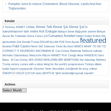
Pumpkin Juice to reduce Cholesterol, Blood Glucose, Lipids And Also
Triglycerides
Konular
Ahmet Telli
Ahmet Şık
Ahmet Şık'ın
2 Temmuz
AHMET CEMAL
savunmasının tam metni
Asli Erdogan
Bakişın Senin
Bağışıklık sistemi
Behçet
Cumartesi Anneleri
Aysan
Bu Tufandan Sonra
Cansu Çöl
Didem Gülçin Erdem
Die
featured
gestundete Zeit
Donald Trump
EDGAR ALLAN POE
Eren Aysan
Fidel Castro
feminist
Fikret YAZ
Gidersen Yıkılır Bu Kent
HERE’S WHAT TO DO TO
CORRECT IT
INGEBORG BACHMANN
M. Can Güney
Madımak
Nefessiz kalmak…
Nicholas Glastonbury
Nietzsche
Nâzım HİKMET
Prof. Cengiz Aktar
RANDEVU
Sarıl
Bana . M Can Güney
SES
SİYASİ NİHİLİZMİN BİR SEMPTOMU
the Saturday Mothers
Trump victory comes with a silver lining for the world’s progressives
Türkiye dibine
kadar faşizmi yaşayacak
Vizyoner
Yanis Varoufakis
yüreğimde bir avuç volkan
ÖMÜR'CÜ GELDİ ÇOCUK
öykü
ŞEHİTLİK
‘Şiirin beslendiği kaynak hayattır’
Archives
Archives