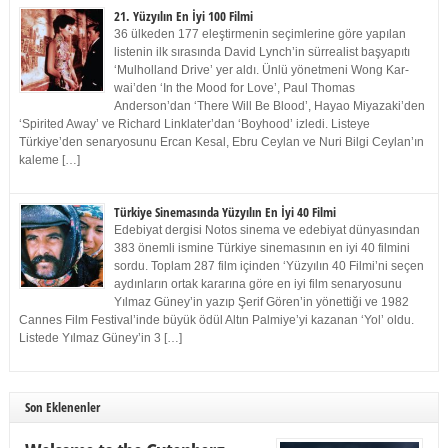
21. Yüzyılın En İyi 100 Filmi
36 ülkeden 177 eleştirmenin seçimlerine göre yapılan
listenin ilk sırasında David Lynch’in sürrealist başyapıtı
‘Mulholland Drive’ yer aldı. Ünlü yönetmeni Wong Kar-
wai’den ‘In the Mood for Love’, Paul Thomas
Anderson’dan ‘There Will Be Blood’, Hayao Miyazaki’den
‘Spirited Away’ ve Richard Linklater’dan ‘Boyhood’ izledi. Listeye
Türkiye’den senaryosunu Ercan Kesal, Ebru Ceylan ve Nuri Bilgi Ceylan’ın
kaleme […]
Türkiye Sinemasında Yüzyılın En İyi 40 Filmi
Edebiyat dergisi Notos sinema ve edebiyat dünyasından
383 önemli ismine Türkiye sinemasının en iyi 40 filmini
sordu. Toplam 287 film içinden ‘Yüzyılın 40 Filmi’ni seçen
aydınların ortak kararına göre en iyi film senaryosunu
Yılmaz Güney’in yazıp Şerif Gören’in yönettiği ve 1982
Cannes Film Festival’inde büyük ödül Altın Palmiye’yi kazanan ‘Yol’ oldu.
Listede Yılmaz Güney’in 3 […]
Son Eklenenler