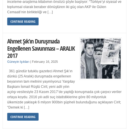
inceleme-araştırma kitabımın önsözü şöyle başlıyor: “Türkiye’yi siyasal ve
toplumsal olarak beraber dönüştüren iki güç olan AKP ile Gülen
Cemaati’nin birlikteliği ve […]
CONTINUE READING
Ahmet Şık’ın Duruşmada
Engellenen Savunması – ARALIK
2017
Güneyin Işıkları
|
February 16, 2025
361 gündür tutuklu gazeteci Ahmet Şık’ın
dünkü (25 Aralık) duruşmada engellenen
beyanının tam metnini yayınlıyoruz Yargıtay
Başkanı İsmail Rüştü Cirit, yeni adli yılın
açılışı vesilesiyle 23 Kasım 2017’de yaptığı konuşmada çok çarpıcı veriler
ortaya koydu. 2016 yılı adli suç istatistiklerine göre 80 milyonluk
ülkemizde yaklaşık 6 milyon 900bin şüpheli bulunduğunu açıklayan Cirit;
“Demek ki […]
CONTINUE READING