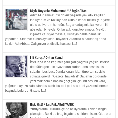
Böyle Buyurdu Muhammet * / Ergür Altan
Adım Muhammet. On dokuz yaşındayım. Atık kağıtlar
topluyorum ve Kızılay`dan Ulus`a kadar üç kez yürüyerek
gidip geliyorum her gün. Beş arkadaşımla kalıyorum iki
göz odalı bir evde. Onlar atık kağıt toplamıyor; Mevlüt
inşaatta çalışıyor mesela, Hüseyin halde hamallık
yaparken, Sidar ve Yunus ayakkabı boyacısı. Aramıza bir arkadaş daha
katıldı. Adı Abbas. Çalışmıyor o, diyaliz hastası. […]
Elli Kuruş / Orhan Kemal
İster lapa lapa kar, ister şarıl şarıl yağmur yağsın, isterse
de bütün gecenin ayazından karlar dona kesmiş olsun,
sabahın beş buçuğunda karanlıkları ürperten sesiyle
sokağa girerdi: “Gazete, havadiis!” Sabahın dördünde
yazı makinemin başına geçtiğim için, bu ses, bu kara,
yağmura, ayaza kafa tutan bu canlı, bu pırıl pırıl ses beni yazı makinemin
başında bulurdu. Gazete […]
Hişt, Hişt! / Sait Faik ABASIYANIK
Yürüyordum. Yürüdükçe de açılıyordum. Evden kızgın
çıkmıştım. Belki de tıraş bıçağına sinirlenmiştim. Olur, olur!