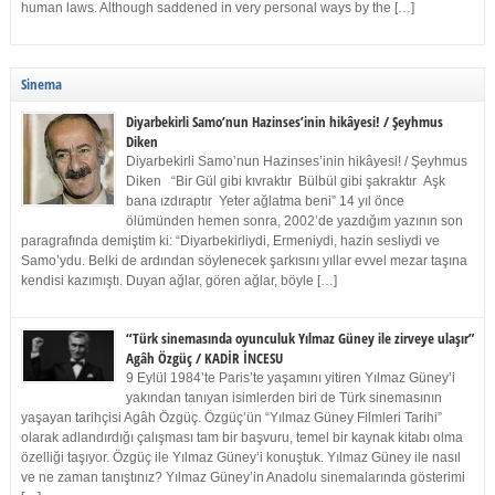
human laws. Although saddened in very personal ways by the […]
Sinema
Diyarbekirli Samo’nun Hazinses’inin hikâyesi! / Şeyhmus
Diken
Diyarbekirli Samo’nun Hazinses’inin hikâyesi! / Şeyhmus
Diken “Bir Gül gibi kıvraktır Bülbül gibi şakraktır Aşk
bana ızdıraptır Yeter ağlatma beni” 14 yıl önce
ölümünden hemen sonra, 2002’de yazdığım yazının son
paragrafında demiştim ki: “Diyarbekirliydi, Ermeniydi, hazin sesliydi ve
Samo’ydu. Belki de ardından söylenecek şarkısını yıllar evvel mezar taşına
kendisi kazımıştı. Duyan ağlar, gören ağlar, böyle […]
“Türk sinemasında oyunculuk Yılmaz Güney ile zirveye ulaşır”
Agâh Özgüç / KADİR İNCESU
9 Eylül 1984’te Paris’te yaşamını yitiren Yılmaz Güney’i
yakından tanıyan isimlerden biri de Türk sinemasının
yaşayan tarihçisi Agâh Özgüç. Özgüç’ün “Yılmaz Güney Filmleri Tarihi”
olarak adlandırdığı çalışması tam bir başvuru, temel bir kaynak kitabı olma
özelliği taşıyor. Özgüç ile Yılmaz Güney’i konuştuk. Yılmaz Güney ile nasıl
ve ne zaman tanıştınız? Yılmaz Güney’in Anadolu sinemalarında gösterimi