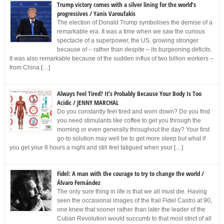
Trump victory comes with a silver lining for the world’s
progressives / Yanis Varoufakis
The election of Donald Trump symbolises the demise of a
remarkable era. It was a time when we saw the curious
spectacle of a superpower, the US, growing stronger
because of – rather than despite – its burgeoning deficits.
It was also remarkable because of the sudden influx of two billion workers –
from China […]
Always Feel Tired? It’s Probably Because Your Body Is Too
Acidic / JENNY MARCHAL
Do you constantly feel tired and worn down? Do you find
you need stimulants like coffee to get you through the
morning or even generally throughout the day? Your first
go-to solution may well be to get more sleep but what if
you get your 8 hours a night and still feel fatigued when your […]
Fidel: A man with the courage to try to change the world /
Álvaro Fernández
The only sure thing in life is that we all must die. Having
seen the occasional images of the frail Fidel Castro at 90,
one knew that sooner rather than later the leader of the
Cuban Revolution would succumb to that most strict of all