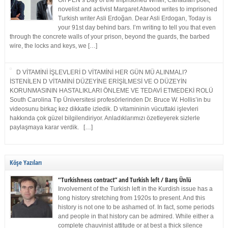
On PEN’s Day of the Imprisoned Writer, Canadian poet,
novelist and activist Margaret Atwood writes to imprisoned
Turkish writer Asli Erdoğan. Dear Asli Erdogan, Today is
your 91st day behind bars. I’m writing to tell you that even
through the concrete walls of your prison, beyond the guards, the barbed
wire, the locks and keys, we […]
D VİTAMİNİ İŞLEVLERİ D VİTAMİNİ HER GÜN MÜ ALINMALI?
İSTENİLEN D VİTAMİNİ DÜZEYİNE ERİŞİLMESİ VE O DÜZEYİN
KORUNMASININ HASTALIKLARI ÖNLEME VE TEDAVİ ETMEDEKİ ROLÜ
South Carolina Tıp Üniversitesi profesörlerinden Dr. Bruce W. Hollis’in bu
videosunu birkaç kez dikkatle izledik. D vitamininin vücuttaki işlevleri
hakkında çok güzel bilgilendiriyor. Anladıklarımızı özetleyerek sizlerle
paylaşmaya karar verdik. […]
Köşe Yazıları
“Turkishness contract” and Turkish left / Barış Ünlü
Involvement of the Turkish left in the Kurdish issue has a
long history stretching from 1920s to present. And this
history is not one to be ashamed of. In fact, some periods
and people in that history can be admired. While either a
complete chauvinist attitude or at best a thick silence