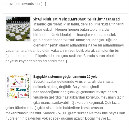
prevailed towards the […]
SİYASİ NİHİLİZMİN BİR SEMPTOMU; “ŞEHİTLİK” / Cansu Çöl
İnsanlık için “şehitlik” in tarihi, denilebilir ki “kutsal”ın tarihi
kadar eskidir. Hemen hemen bütün toplumlarda
birbirinden farklı ideolojiler, inançlar ve hatta meslek
grupları tarafından “kutsal” amaçları, inançları uğruna
ölenlerin “şehit” olarak adlandırılışına ve bu adlandırmayı
yapanlar tarafından bu ölüm vakalarının sembolik olarak sahiplenilip bir
“şehadet mertebesi” içerisinde anılışına rastlanır. Burada sorun elbette
hayatını kaybedenlerin adlandırılması […]
Bağışıklık sistemini güçlendirmenin 20 yolu
Soğuk havalar geldiğinde virüsler tarafından hasta
edilmek hiç hoş değildir. Bu yüzden şimdi
bahsedeceğimiz bağışıklık güçlendirici tavsiyeler sizi
virüslerin getirdiği hastalıklardan koruyup, mevsimin tadını
çıkarmanızı sağlayabilir. Şekerden kaçınmak Çok fazla
şeker tüketmek bağışıklık sisteminin bakterilere karşı savaşan
mekanizmasını bastırır. Sadece 75-100 gram şeker tüketmek bile beyaz kan
hücrelerinin bakterileri yok edecek gücünü azaltır. Doğal meyve […]