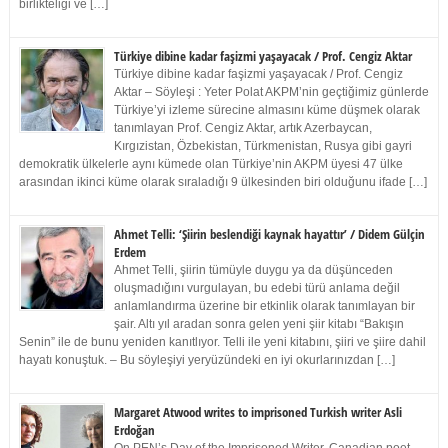
birlikteliği ve […]
Türkiye dibine kadar faşizmi yaşayacak / Prof. Cengiz Aktar
Türkiye dibine kadar faşizmi yaşayacak / Prof. Cengiz
Aktar – Söyleşi : Yeter Polat AKPM’nin geçtiğimiz günlerde
Türkiye’yi izleme sürecine almasını küme düşmek olarak
tanımlayan Prof. Cengiz Aktar, artık Azerbaycan,
Kırgızistan, Özbekistan, Türkmenistan, Rusya gibi gayri
demokratik ülkelerle aynı kümede olan Türkiye’nin AKPM üyesi 47 ülke
arasından ikinci küme olarak sıraladığı 9 ülkesinden biri olduğunu ifade […]
Ahmet Telli: ‘Şiirin beslendiği kaynak hayattır’ / Didem Gülçin
Erdem
Ahmet Telli, şiirin tümüyle duygu ya da düşünceden
oluşmadığını vurgulayan, bu edebi türü anlama değil
anlamlandırma üzerine bir etkinlik olarak tanımlayan bir
şair. Altı yıl aradan sonra gelen yeni şiir kitabı “Bakışın
Senin” ile de bunu yeniden kanıtlıyor. Telli ile yeni kitabını, şiiri ve şiire dahil
hayatı konuştuk. – Bu söyleşiyi yeryüzündeki en iyi okurlarınızdan […]
Margaret Atwood writes to imprisoned Turkish writer Asli
Erdoğan