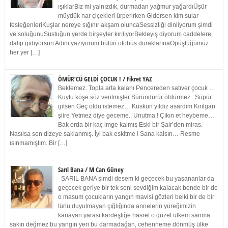
ışıklarBiz mi yalnızdık, durmadan yağmur yağardıÜşür
müydük nar çiçekleri ürperirken Gidersen kim sular
fesleğenleriKuşlar nereye sığınır akşam oluncaSessizliği dinliyorum şimdi
ve soluğunuSustuğun yerde birşeyler kırılıyorBekleyiş diyorum caddelere,
dalıp gidiyorsun Adını yazıyorum bütün otobüs duraklarınaÖpüştüğümüz
her yer […]
ÖMÜR’CÜ GELDİ ÇOCUK ! / Fikret YAZ
Beklemez. Topla arta kalanı Pencereden satıver çocuk …
Kuytu köşe söz verilmişler Süründürür öldürmez. Süpür
gitsen Geç oldu istemez… Küskün yıldız asardım Kırılgan
şiire Yetmez diye geceme.. Unutma ! Çıkın et heybeme…
Bak orda bir kaç imge kalmış Eski bir Şair’den miras.
Nasılsa son dizeye saklanmış. İyi bak eskitme ! Sana kalsın… Resme
ısınmamıştım. Bir […]
Sarıl Bana / M Can Güney
SARIL BANA şimdi desem ki geçecek bu yaşananlar da
geçecek geriye bir tek seni sevdiğim kalacak bende bir de
o masum çocukların yangın mavisi gözleri belki bir de bir
türlü duyulmayan çığlığında annelerin yüreğimizin
kanayan yarası kardeşliğe hasret o güzel ülkem sanma
sakın değmez bu yangın yeri bu darmadağan, cehenneme dönmüş ülke