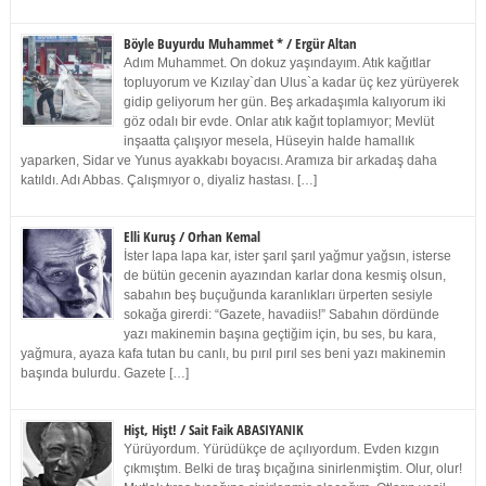
Böyle Buyurdu Muhammet * / Ergür Altan
Adım Muhammet. On dokuz yaşındayım. Atık kağıtlar
topluyorum ve Kızılay`dan Ulus`a kadar üç kez yürüyerek
gidip geliyorum her gün. Beş arkadaşımla kalıyorum iki
göz odalı bir evde. Onlar atık kağıt toplamıyor; Mevlüt
inşaatta çalışıyor mesela, Hüseyin halde hamallık
yaparken, Sidar ve Yunus ayakkabı boyacısı. Aramıza bir arkadaş daha
katıldı. Adı Abbas. Çalışmıyor o, diyaliz hastası. […]
Elli Kuruş / Orhan Kemal
İster lapa lapa kar, ister şarıl şarıl yağmur yağsın, isterse
de bütün gecenin ayazından karlar dona kesmiş olsun,
sabahın beş buçuğunda karanlıkları ürperten sesiyle
sokağa girerdi: “Gazete, havadiis!” Sabahın dördünde
yazı makinemin başına geçtiğim için, bu ses, bu kara,
yağmura, ayaza kafa tutan bu canlı, bu pırıl pırıl ses beni yazı makinemin
başında bulurdu. Gazete […]
Hişt, Hişt! / Sait Faik ABASIYANIK
Yürüyordum. Yürüdükçe de açılıyordum. Evden kızgın
çıkmıştım. Belki de tıraş bıçağına sinirlenmiştim. Olur, olur!