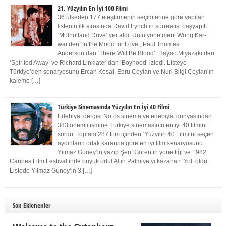
21. Yüzyılın En İyi 100 Filmi
36 ülkeden 177 eleştirmenin seçimlerine göre yapılan
listenin ilk sırasında David Lynch’in sürrealist başyapıtı
‘Mulholland Drive’ yer aldı. Ünlü yönetmeni Wong Kar-
wai’den ‘In the Mood for Love’, Paul Thomas
Anderson’dan ‘There Will Be Blood’, Hayao Miyazaki’den
‘Spirited Away’ ve Richard Linklater’dan ‘Boyhood’ izledi. Listeye
Türkiye’den senaryosunu Ercan Kesal, Ebru Ceylan ve Nuri Bilgi Ceylan’ın
kaleme […]
Türkiye Sinemasında Yüzyılın En İyi 40 Filmi
Edebiyat dergisi Notos sinema ve edebiyat dünyasından
383 önemli ismine Türkiye sinemasının en iyi 40 filmini
sordu. Toplam 287 film içinden ‘Yüzyılın 40 Filmi’ni seçen
aydınların ortak kararına göre en iyi film senaryosunu
Yılmaz Güney’in yazıp Şerif Gören’in yönettiği ve 1982
Cannes Film Festival’inde büyük ödül Altın Palmiye’yi kazanan ‘Yol’ oldu.
Listede Yılmaz Güney’in 3 […]
Son Eklenenler