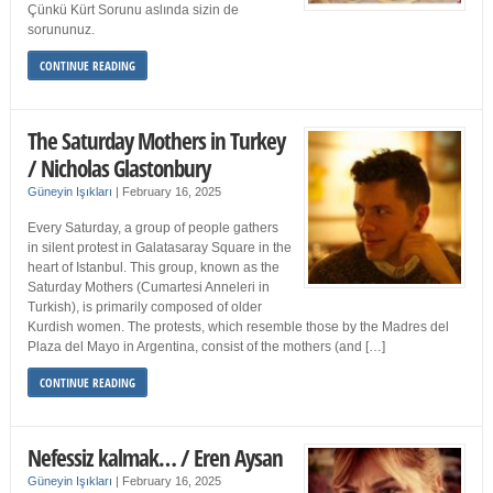
Çünkü Kürt Sorunu aslında sizin de
sorununuz.
CONTINUE READING
The Saturday Mothers in Turkey
/ Nicholas Glastonbury
Güneyin Işıkları
|
February 16, 2025
Every Saturday, a group of people gathers
in silent protest in Galatasaray Square in the
heart of Istanbul. This group, known as the
Saturday Mothers (Cumartesi Anneleri in
Turkish), is primarily composed of older
Kurdish women. The protests, which resemble those by the Madres del
Plaza del Mayo in Argentina, consist of the mothers (and […]
CONTINUE READING
Nefessiz kalmak… / Eren Aysan
Güneyin Işıkları
|
February 16, 2025