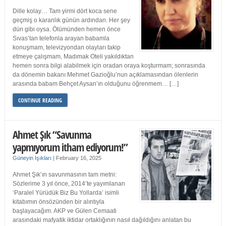
Dille kolay… Tam yirmi dört koca sene
geçmiş o karanlık günün ardından. Her şey
dün gibi oysa. Ölümünden hemen önce
Sıvas’tan telefonla arayan babamla
konuşmam, televizyondan olayları takip
etmeye çalışmam, Madımak Oteli yakıldıktan
hemen sonra bilgi alabilmek için oradan oraya koşturmam; sonrasında
da dönemin bakanı Mehmet Gazioğlu’nun açıklamasından ölenlerin
arasında babam Behçet Aysan’ın olduğunu öğrenmem… […]
CONTINUE READING
Ahmet Şık “Savunma
yapmıyorum itham ediyorum!”
Güneyin Işıkları
|
February 16, 2025
Ahmet Şık’ın savunmasının tam metni:
Sözlerime 3 yıl önce, 2014’te yayımlanan
‘Paralel Yürüdük Biz Bu Yollarda’ isimli
kitabımın önsözünden bir alıntıyla
başlayacağım. AKP ve Gülen Cemaati
arasındaki mafyatik iktidar ortaklığının nasıl dağıldığını anlatan bu