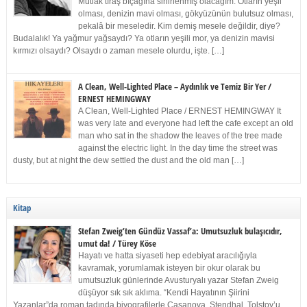
Mutlak tıraş bıçağına sinirlenmiş olacağım. Otların yeşil
olması, denizin mavi olması, gökyüzünün bulutsuz olması,
pekalâ bir meseledir. Kim demiş mesele değildir, diye?
Budalalık! Ya yağmur yağsaydı? Ya otların yeşili mor, ya denizin mavisi
kırmızı olsaydı? Olsaydı o zaman mesele olurdu, işte. […]
A Clean, Well-Lighted Place – Aydınlık ve Temiz Bir Yer /
ERNEST HEMINGWAY
A Clean, Well-Lighted Place / ERNEST HEMINGWAY It
was very late and everyone had left the cafe except an old
man who sat in the shadow the leaves of the tree made
against the electric light. In the day time the street was
dusty, but at night the dew settled the dust and the old man […]
Kitap
Stefan Zweig’ten Gündüz Vassaf’a: Umutsuzluk bulaşıcıdır,
umut da! / Türey Köse
Hayatı ve hatta siyaseti hep edebiyat aracılığıyla
kavramak, yorumlamak isteyen bir okur olarak bu
umutsuzluk günlerinde Avusturyalı yazar Stefan Zweig
düşüyor sık sık aklıma. “Kendi Hayatının Şiirini
Yazanlar”da roman tadında biyografilerle Casanova, Stendhal, Tolstoy’u