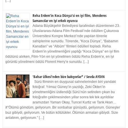
[…]
Reha Erdem’in Koca Dünya’si en iyi film, Menderes
Samancılar en iyi erkek oyuncu
Adana Büyükşehir Belediyesi tarafından düzenlenen 23.
Uluslararası Adana Film Festivali’nde ödüllen Çukurova
Üniversitesi Kongre Merkezi’nde yapılan törenle
sahiplerine sunuldu. Törende, “Koca Dünya”, “Babamın
Kanatları” ve “Albüm” filmleri ödülleri topladı. Reha
Erdem’in yönetmenliğini yaptığı “Koca Dünya” en iyi film
ödülünü alırken, Film-Yön en iyi yönetmen ödülü Reha Erdem’e, en iyi
görüntü yönetmeni ödülü Florent Herry’e sunuldu. […]
‘Bahar ülkesi’nden bize bakıyorlar* / Sevda AYDIN
Sürü filminin en duygusal sahnelerinden biri yandaki
fotoğraf. Yılmaz Güney’in yazdığı, Zeki Ökten’in
yönetmenliğini üstlendiği Sürü’nün setinden çıkan bu
fotoğrafın çekilmesinden yıllar sonra tek tek ayrıldılar
aramızdan Yaman Okay, Tuncel Kurtiz ve Tarık Akan…
#”Ölümü gömdüm, geliyorum. Bir sonbahar günüydü, geliyorum. Güneşler
buz gibiydi, geliyorum. Ve bütün kötülükler. Ölümün armaları gibiydi. Size
anlatırım, geliyorum.” […]