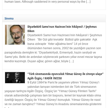
human laws. Although saddened in very personal ways by the […]
Sinema
Diyarbekirli Samo’nun Hazinses’inin hikâyesi! / Şeyhmus
Diken
Diyarbekirli Samo’nun Hazinses’inin hikâyesi! / Şeyhmus
Diken “Bir Gül gibi kıvraktır Bülbül gibi şakraktır Aşk
bana ızdıraptır Yeter ağlatma beni” 14 yıl önce
ölümünden hemen sonra, 2002’de yazdığım yazının son
paragrafında demiştim ki: “Diyarbekirliydi, Ermeniydi, hazin sesliydi ve
Samo’ydu. Belki de ardından söylenecek şarkısını yıllar evvel mezar taşına
kendisi kazımıştı. Duyan ağlar, gören ağlar, böyle […]
“Türk sinemasında oyunculuk Yılmaz Güney ile zirveye ulaşır”
Agâh Özgüç / KADİR İNCESU
9 Eylül 1984’te Paris’te yaşamını yitiren Yılmaz Güney’i
yakından tanıyan isimlerden biri de Türk sinemasının
yaşayan tarihçisi Agâh Özgüç. Özgüç’ün “Yılmaz Güney Filmleri Tarihi”
olarak adlandırdığı çalışması tam bir başvuru, temel bir kaynak kitabı olma
özelliği taşıyor. Özgüç ile Yılmaz Güney’i konuştuk. Yılmaz Güney ile nasıl
ve ne zaman tanıştınız? Yılmaz Güney’in Anadolu sinemalarında gösterimi