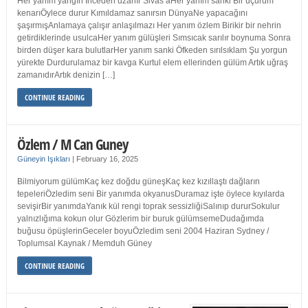
Her yanım yangın İnceden uzanır Sivas’aHer yanım sanki Bir uçurum
kenarıÖylece durur Kımıldamaz sanırsın DünyaNe yapacağını
şaşırmışAnlamaya çalışır anlaşılmazı Her yanım özlem Birikir bir nehrin
getirdiklerinde usulcaHer yanım gülüşleri Sımsıcak sarılır boynuma Sonra
birden düşer kara bulutlarHer yanım sanki Öfkeden sırılsıklam Şu yorgun
yürekte Durdurulamaz bir kavga Kurtul elem ellerinden gülüm Artık uğraş
zamanıdırArtık denizin […]
CONTINUE READING
Özlem / M Can Guney
Güneyin Işıkları
|
February 16, 2025
Bilmiyorum gülümKaç kez doğdu güneşKaç kez kızıllaştı dağların
tepeleriÖzledim seni Bir yanımda okyanusDuramaz işte öylece kıyılarda
sevişirBir yanımdaYanık kül rengi toprak sessizliğiSalınıp dururSokulur
yalnızlığıma kokun olur Gözlerim bir buruk gülümsemeDudağımda
buğusu öpüşlerinGeceler boyuÖzledim seni 2004 Haziran Sydney /
Toplumsal Kaynak / Memduh Güney
CONTINUE READING