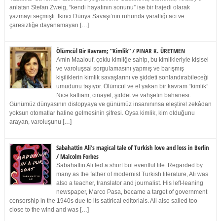
anlatan Stefan Zweig, “kendi hayatının sonunu” ise bir trajedi olarak
yazmayı seçmişti. İkinci Dünya Savaşı’nın ruhunda yarattığı acı ve
çaresizliğe dayanamayan […]
Ölümcül Bir Kavram; “Kimlik” / PINAR K. ÜRETMEN
Amin Maalouf, çoklu kimliğe sahip, bu kimlikleriyle kişisel
ve varoluşsal sorgulamasını yapmış ve barışmış
kişiliklerin kimlik savaşlarını ve şiddeti sonlandırabileceği
umudunu taşıyor. Ölümcül ve el yakan bir kavram “kimlik”.
Nice katliam, cinayet, şiddet ve vahşetin bahanesi.
Günümüz dünyasının distopyaya ve günümüz insanınınsa eleştirel zekâdan
yoksun otomatlar haline gelmesinin şifresi. Oysa kimlik, kim olduğunu
arayan, varoluşunu […]
Sabahattin Ali’s magical tale of Turkish love and loss in Berlin
/ Malcolm Forbes
Sabahattin Ali led a short but eventful life. Regarded by
many as the father of modernist Turkish literature, Ali was
also a teacher, translator and journalist. His left-leaning
newspaper, Marco Pasa, became a target of government
censorship in the 1940s due to its satirical editorials. Ali also sailed too
close to the wind and was […]