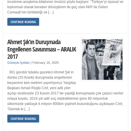
inceleme-araştırma kitabımın önsözü şöyle başlıyor: “Türkiye’yi siyasal ve
toplumsal olarak beraber dönüştüren iki güç olan AKP ile Gülen
Cemaati’nin birlikteliği ve […]
CONTINUE READING
Ahmet Şık’ın Duruşmada
Engellenen Savunması – ARALIK
2017
Güneyin Işıkları
|
February 16, 2025
361 gündür tutuklu gazeteci Ahmet Şık’ın
dünkü (25 Aralık) duruşmada engellenen
beyanının tam metnini yayınlıyoruz Yargıtay
Başkanı İsmail Rüştü Cirit, yeni adli yılın
açılışı vesilesiyle 23 Kasım 2017’de yaptığı konuşmada çok çarpıcı veriler
ortaya koydu. 2016 yılı adli suç istatistiklerine göre 80 milyonluk
ülkemizde yaklaşık 6 milyon 900bin şüpheli bulunduğunu açıklayan Cirit;
“Demek ki […]
CONTINUE READING