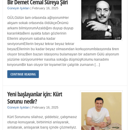
Bir Demet Cemal Süreya Şiiri
Güneyin Işıkları
|
February 16, 2025
GÜLGülün tam ortasında ağlıyorumHer
akşam sokak ortasında öldükçeÖnümü
arkamı bilmiyorumAzaldığını duyup duyup
karanlıktaBeni ayakta tutan gözlerinin
Ellerini alıyorum sabaha kadar
seviyorumEllerin beyaz tekrar beyaz tekrar
beyazEllerinin bu kadar beyaz olmasından korkuyorumİstasyonda tiren
oluyor birazBen bazan istasyonu bulamayan bir adamım Gülü alıyorum
yüzüme sürüyorumHer nasılsa sokağa düşmüşKolumu kanadımı
kırıyorumBir kan oluyor bir kıyamet bir çalgıVe zurnanın […]
CONTINUE READING
Yeni başlayanlar için: Kürt
Sorunu nedir?
Güneyin Işıkları
|
February 16, 2025
Kürt Sorununu silahsız, şiddetsiz, çatışmasız
oturup konuşarak, birbirimizi anlayarak,
anlatarak, anlaşarak barış içinde çözmeliyiz.