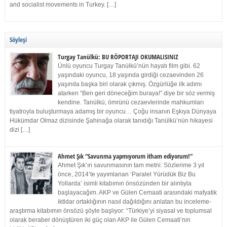
and socialist movements in Turkey. […]
Söyleşi
Turgay Tanülkü: BU RÖPORTAJI OKUMALISINIZ
Ünlü oyuncu Turgay Tanülkü’nün hayatı film gibi. 62
yaşındaki oyuncu, 18 yaşında girdiği cezaevinden 26
yaşında başka biri olarak çıkmış. Özgürlüğe ilk adımı
atarken “Ben geri döneceğim buraya!” diye bir söz vermiş
kendine. Tanülkü, ömrünü cezaevlerinde mahkumları
tiyatroyla buluşturmaya adamış bir oyuncu… Çoğu insanın Eşkıya Dünyaya
Hükümdar Olmaz dizisinde Şahinağa olarak tanıdığı Tanülkü’nün hikayesi
dizi […]
Ahmet Şık “Savunma yapmıyorum itham ediyorum!”
Ahmet Şık’ın savunmasının tam metni: Sözlerime 3 yıl
önce, 2014’te yayımlanan ‘Paralel Yürüdük Biz Bu
Yollarda’ isimli kitabımın önsözünden bir alıntıyla
başlayacağım. AKP ve Gülen Cemaati arasındaki mafyatik
iktidar ortaklığının nasıl dağıldığını anlatan bu inceleme-
araştırma kitabımın önsözü şöyle başlıyor: “Türkiye’yi siyasal ve toplumsal
olarak beraber dönüştüren iki güç olan AKP ile Gülen Cemaati’nin