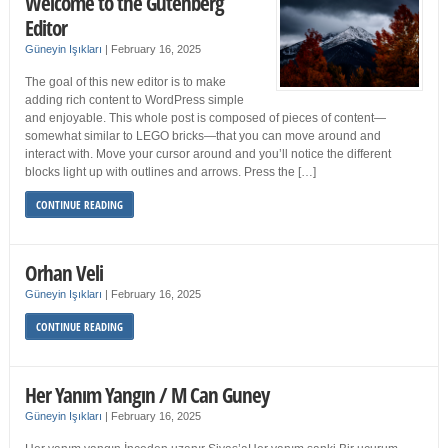
Welcome to the Gutenberg
Editor
Güneyin Işıkları
|
February 16, 2025
The goal of this new editor is to make
adding rich content to WordPress simple
and enjoyable. This whole post is composed of pieces of content—
somewhat similar to LEGO bricks—that you can move around and
interact with. Move your cursor around and you’ll notice the different
blocks light up with outlines and arrows. Press the […]
CONTINUE READING
Orhan Veli
Güneyin Işıkları
|
February 16, 2025
CONTINUE READING
Her Yanım Yangın / M Can Guney
Güneyin Işıkları
|
February 16, 2025