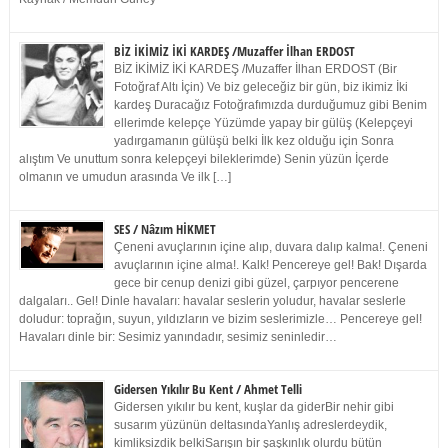
BİZ İKİMİZ İKİ KARDEŞ /Muzaffer İlhan ERDOST
BİZ İKİMİZ İKİ KARDEŞ /Muzaffer İlhan ERDOST (Bir
Fotoğraf Altı İçin) Ve biz geleceğiz bir gün, biz ikimiz İki
kardeş Duracağız Fotoğrafımızda durduğumuz gibi Benim
ellerimde kelepçe Yüzümde yapay bir gülüş (Kelepçeyi
yadırgamanın gülüşü belki İlk kez olduğu için Sonra
alıştım Ve unuttum sonra kelepçeyi bileklerimde) Senin yüzün İçerde
olmanın ve umudun arasında Ve ilk […]
SES / Nâzım HİKMET
Çeneni avuçlarının içine alıp, duvara dalıp kalma!. Çeneni
avuçlarının içine alma!. Kalk! Pencereye gel! Bak! Dışarda
gece bir cenup denizi gibi güzel, çarpıyor pencerene
dalgaları.. Gel! Dinle havaları: havalar seslerin yoludur, havalar seslerle
doludur: toprağın, suyun, yıldızların ve bizim seslerimizle… Pencereye gel!
Havaları dinle bir: Sesimiz yanındadır, sesimiz seninledir…
Gidersen Yıkılır Bu Kent / Ahmet Telli
Gidersen yıkılır bu kent, kuşlar da giderBir nehir gibi
susarım yüzünün deltasındaYanlış adreslerdeydik,
kimliksizdik belkiSarışın bir şaşkınlık olurdu bütün