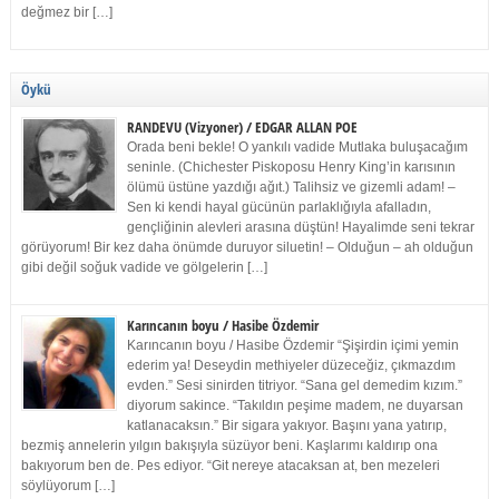
değmez bir […]
Öykü
RANDEVU (Vizyoner) / EDGAR ALLAN POE
Orada beni bekle! O yankılı vadide Mutlaka buluşacağım
seninle. (Chichester Piskoposu Henry King’in karısının
ölümü üstüne yazdığı ağıt.) Talihsiz ve gizemli adam! –
Sen ki kendi hayal gücünün parlaklığıyla afalladın,
gençliğinin alevleri arasına düştün! Hayalimde seni tekrar
görüyorum! Bir kez daha önümde duruyor siluetin! – Olduğun – ah olduğun
gibi değil soğuk vadide ve gölgelerin […]
Karıncanın boyu / Hasibe Özdemir
Karıncanın boyu / Hasibe Özdemir “Şişirdin içimi yemin
ederim ya! Deseydin methiyeler düzeceğiz, çıkmazdım
evden.” Sesi sinirden titriyor. “Sana gel demedim kızım.”
diyorum sakince. “Takıldın peşime madem, ne duyarsan
katlanacaksın.” Bir sigara yakıyor. Başını yana yatırıp,
bezmiş annelerin yılgın bakışıyla süzüyor beni. Kaşlarımı kaldırıp ona
bakıyorum ben de. Pes ediyor. “Git nereye atacaksan at, ben mezeleri
söylüyorum […]