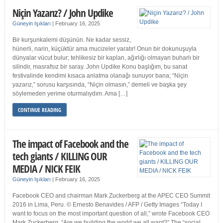
Niçin Yazarız? / John Updike
Güneyin Işıkları
|
February 16, 2025
Bir kurşunkalemi düşünün. Ne kadar sessiz,
hünerli, narin, küçüktür ama mucizeler yaratır! Onun bir dokunuşuyla
dünyalar vücut bulur; tehlikesiz bir kaplan, ağırlığı olmayan buharlı bir
silindir, masrafsız bir saray. John Updike Konu başlığım, bu sanat
festivalinde kendimi kısaca anlatma olanağı sunuyor bana; “Niçin
yazarız,” sorusu karşısında, “Niçin olmasın,” demeli ve başka şey
söylemeden yerime oturmalıydım. Ama […]
CONTINUE READING
The impact of Facebook and the
tech giants / KILLING OUR
MEDIA / NICK FEIK
Güneyin Işıkları
|
February 16, 2025
Facebook CEO and chairman Mark Zuckerberg at the APEC CEO Summit
2016 in Lima, Peru. © Ernesto Benavides / AFP / Getty Images “Today I
want to focus on the most important question of all,” wrote Facebook CEO
Mark Zuckerberg. “Are we building the world we all want?” The “social