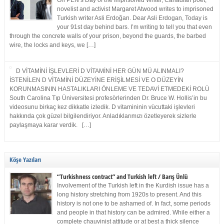
On PEN’s Day of the Imprisoned Writer, Canadian poet,
novelist and activist Margaret Atwood writes to imprisoned
Turkish writer Asli Erdoğan. Dear Asli Erdogan, Today is
your 91st day behind bars. I’m writing to tell you that even
through the concrete walls of your prison, beyond the guards, the barbed
wire, the locks and keys, we […]
D VİTAMİNİ İŞLEVLERİ D VİTAMİNİ HER GÜN MÜ ALINMALI?
İSTENİLEN D VİTAMİNİ DÜZEYİNE ERİŞİLMESİ VE O DÜZEYİN
KORUNMASININ HASTALIKLARI ÖNLEME VE TEDAVİ ETMEDEKİ ROLÜ
South Carolina Tıp Üniversitesi profesörlerinden Dr. Bruce W. Hollis’in bu
videosunu birkaç kez dikkatle izledik. D vitamininin vücuttaki işlevleri
hakkında çok güzel bilgilendiriyor. Anladıklarımızı özetleyerek sizlerle
paylaşmaya karar verdik. […]
Köşe Yazıları
“Turkishness contract” and Turkish left / Barış Ünlü
Involvement of the Turkish left in the Kurdish issue has a
long history stretching from 1920s to present. And this
history is not one to be ashamed of. In fact, some periods
and people in that history can be admired. While either a
complete chauvinist attitude or at best a thick silence