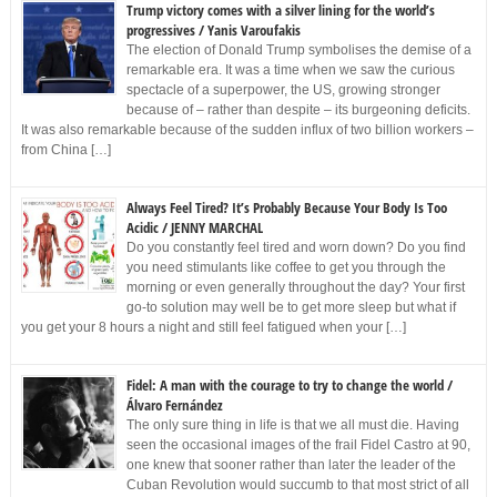
Trump victory comes with a silver lining for the world’s
progressives / Yanis Varoufakis
The election of Donald Trump symbolises the demise of a
remarkable era. It was a time when we saw the curious
spectacle of a superpower, the US, growing stronger
because of – rather than despite – its burgeoning deficits.
It was also remarkable because of the sudden influx of two billion workers –
from China […]
Always Feel Tired? It’s Probably Because Your Body Is Too
Acidic / JENNY MARCHAL
Do you constantly feel tired and worn down? Do you find
you need stimulants like coffee to get you through the
morning or even generally throughout the day? Your first
go-to solution may well be to get more sleep but what if
you get your 8 hours a night and still feel fatigued when your […]
Fidel: A man with the courage to try to change the world /
Álvaro Fernández
The only sure thing in life is that we all must die. Having
seen the occasional images of the frail Fidel Castro at 90,
one knew that sooner rather than later the leader of the
Cuban Revolution would succumb to that most strict of all