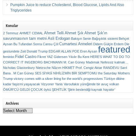
Pumpkin Juice to reduce Cholesterol, Blood Glucose, Lipids And Also
Triglycerides
Konular
Ahmet Telli
Ahmet Şık
Ahmet Şık'ın
2 Temmuz
AHMET CEMAL
savunmasının tam metni
Asli Erdogan
Bakişın Senin
Bağışıklık sistemi
Behçet
Cumartesi Anneleri
Aysan
Bu Tufandan Sonra
Cansu Çöl
Didem Gülçin Erdem
Die
featured
gestundete Zeit
Donald Trump
EDGAR ALLAN POE
Eren Aysan
Fidel Castro
feminist
Fikret YAZ
Gidersen Yıkılır Bu Kent
HERE’S WHAT TO DO TO
CORRECT IT
INGEBORG BACHMANN
M. Can Güney
Madımak
Nefessiz kalmak…
Nicholas Glastonbury
Nietzsche
Nâzım HİKMET
Prof. Cengiz Aktar
RANDEVU
Sarıl
Bana . M Can Güney
SES
SİYASİ NİHİLİZMİN BİR SEMPTOMU
the Saturday Mothers
Trump victory comes with a silver lining for the world’s progressives
Türkiye dibine
kadar faşizmi yaşayacak
Vizyoner
Yanis Varoufakis
yüreğimde bir avuç volkan
ÖMÜR'CÜ GELDİ ÇOCUK
öykü
ŞEHİTLİK
‘Şiirin beslendiği kaynak hayattır’
Archives
Archives