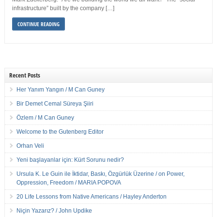
infrastructure” built by the company […]
CONTINUE READING
Recent Posts
Her Yanım Yangın / M Can Guney
Bir Demet Cemal Süreya Şiiri
Özlem / M Can Guney
Welcome to the Gutenberg Editor
Orhan Veli
Yeni başlayanlar için: Kürt Sorunu nedir?
Ursula K. Le Guin ile İktidar, Baskı, Özgürlük Üzerine / on Power,
Oppression, Freedom / MARIA POPOVA
20 Life Lessons from Native Americans / Hayley Anderton
Niçin Yazarız? / John Updike