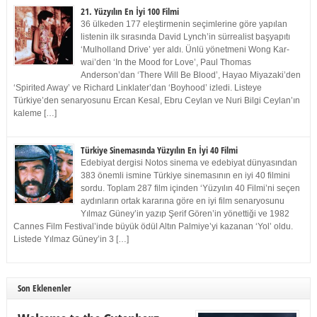
21. Yüzyılın En İyi 100 Filmi
36 ülkeden 177 eleştirmenin seçimlerine göre yapılan
listenin ilk sırasında David Lynch’in sürrealist başyapıtı
‘Mulholland Drive’ yer aldı. Ünlü yönetmeni Wong Kar-
wai’den ‘In the Mood for Love’, Paul Thomas
Anderson’dan ‘There Will Be Blood’, Hayao Miyazaki’den
‘Spirited Away’ ve Richard Linklater’dan ‘Boyhood’ izledi. Listeye
Türkiye’den senaryosunu Ercan Kesal, Ebru Ceylan ve Nuri Bilgi Ceylan’ın
kaleme […]
Türkiye Sinemasında Yüzyılın En İyi 40 Filmi
Edebiyat dergisi Notos sinema ve edebiyat dünyasından
383 önemli ismine Türkiye sinemasının en iyi 40 filmini
sordu. Toplam 287 film içinden ‘Yüzyılın 40 Filmi’ni seçen
aydınların ortak kararına göre en iyi film senaryosunu
Yılmaz Güney’in yazıp Şerif Gören’in yönettiği ve 1982
Cannes Film Festival’inde büyük ödül Altın Palmiye’yi kazanan ‘Yol’ oldu.
Listede Yılmaz Güney’in 3 […]
Son Eklenenler