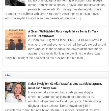
Mutlak tıraş bıçağına sinirlenmiş olacağım. Otların yeşil
olması, denizin mavi olması, gökyüzünün bulutsuz olması,
pekalâ bir meseledir. Kim demiş mesele değildir, diye?
Budalalık! Ya yağmur yağsaydı? Ya otların yeşili mor, ya denizin mavisi
kırmızı olsaydı? Olsaydı o zaman mesele olurdu, işte. […]
A Clean, Well-Lighted Place – Aydınlık ve Temiz Bir Yer /
ERNEST HEMINGWAY
A Clean, Well-Lighted Place / ERNEST HEMINGWAY It
was very late and everyone had left the cafe except an old
man who sat in the shadow the leaves of the tree made
against the electric light. In the day time the street was
dusty, but at night the dew settled the dust and the old man […]
Kitap
Stefan Zweig’ten Gündüz Vassaf’a: Umutsuzluk bulaşıcıdır,
umut da! / Türey Köse
Hayatı ve hatta siyaseti hep edebiyat aracılığıyla
kavramak, yorumlamak isteyen bir okur olarak bu
umutsuzluk günlerinde Avusturyalı yazar Stefan Zweig
düşüyor sık sık aklıma. “Kendi Hayatının Şiirini
Yazanlar”da roman tadında biyografilerle Casanova, Stendhal, Tolstoy’u