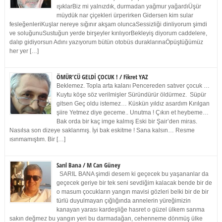
ışıklarBiz mi yalnızdık, durmadan yağmur yağardıÜşür
müydük nar çiçekleri ürperirken Gidersen kim sular
fesleğenleriKuşlar nereye sığınır akşam oluncaSessizliği dinliyorum şimdi
ve soluğunuSustuğun yerde birşeyler kırılıyorBekleyiş diyorum caddelere,
dalıp gidiyorsun Adını yazıyorum bütün otobüs duraklarınaÖpüştüğümüz
her yer […]
ÖMÜR’CÜ GELDİ ÇOCUK ! / Fikret YAZ
Beklemez. Topla arta kalanı Pencereden satıver çocuk …
Kuytu köşe söz verilmişler Süründürür öldürmez. Süpür
gitsen Geç oldu istemez… Küskün yıldız asardım Kırılgan
şiire Yetmez diye geceme.. Unutma ! Çıkın et heybeme…
Bak orda bir kaç imge kalmış Eski bir Şair’den miras.
Nasılsa son dizeye saklanmış. İyi bak eskitme ! Sana kalsın… Resme
ısınmamıştım. Bir […]
Sarıl Bana / M Can Güney
SARIL BANA şimdi desem ki geçecek bu yaşananlar da
geçecek geriye bir tek seni sevdiğim kalacak bende bir de
o masum çocukların yangın mavisi gözleri belki bir de bir
türlü duyulmayan çığlığında annelerin yüreğimizin
kanayan yarası kardeşliğe hasret o güzel ülkem sanma
sakın değmez bu yangın yeri bu darmadağan, cehenneme dönmüş ülke