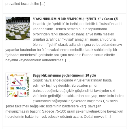
prevailed towards the […]
SİYASİ NİHİLİZMİN BİR SEMPTOMU; “ŞEHİTLİK” / Cansu Çöl
İnsanlık için “şehitlik” in tarihi, denilebilir ki “kutsal”ın tarihi
kadar eskidir. Hemen hemen bütün toplumlarda
birbirinden farklı ideolojiler, inançlar ve hatta meslek
grupları tarafından “kutsal” amaçları, inançları uğruna
ölenlerin “şehit” olarak adlandırılışına ve bu adlandırmayı
yapanlar tarafından bu ölüm vakalarının sembolik olarak sahiplenilip bir
“şehadet mertebesi” içerisinde anılışına rastlanır. Burada sorun elbette
hayatını kaybedenlerin adlandırılması […]
Bağışıklık sistemini güçlendirmenin 20 yolu
Soğuk havalar geldiğinde virüsler tarafından hasta
edilmek hiç hoş değildir. Bu yüzden şimdi
bahsedeceğimiz bağışıklık güçlendirici tavsiyeler sizi
virüslerin getirdiği hastalıklardan koruyup, mevsimin tadını
çıkarmanızı sağlayabilir. Şekerden kaçınmak Çok fazla
şeker tüketmek bağışıklık sisteminin bakterilere karşı savaşan
mekanizmasını bastırır. Sadece 75-100 gram şeker tüketmek bile beyaz kan
hücrelerinin bakterileri yok edecek gücünü azaltır. Doğal meyve […]