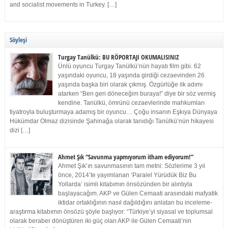
and socialist movements in Turkey. […]
Söyleşi
Turgay Tanülkü: BU RÖPORTAJI OKUMALISINIZ
Ünlü oyuncu Turgay Tanülkü’nün hayatı film gibi. 62
yaşındaki oyuncu, 18 yaşında girdiği cezaevinden 26
yaşında başka biri olarak çıkmış. Özgürlüğe ilk adımı
atarken “Ben geri döneceğim buraya!” diye bir söz vermiş
kendine. Tanülkü, ömrünü cezaevlerinde mahkumları
tiyatroyla buluşturmaya adamış bir oyuncu… Çoğu insanın Eşkıya Dünyaya
Hükümdar Olmaz dizisinde Şahinağa olarak tanıdığı Tanülkü’nün hikayesi
dizi […]
Ahmet Şık “Savunma yapmıyorum itham ediyorum!”
Ahmet Şık’ın savunmasının tam metni: Sözlerime 3 yıl
önce, 2014’te yayımlanan ‘Paralel Yürüdük Biz Bu
Yollarda’ isimli kitabımın önsözünden bir alıntıyla
başlayacağım. AKP ve Gülen Cemaati arasındaki mafyatik
iktidar ortaklığının nasıl dağıldığını anlatan bu inceleme-
araştırma kitabımın önsözü şöyle başlıyor: “Türkiye’yi siyasal ve toplumsal
olarak beraber dönüştüren iki güç olan AKP ile Gülen Cemaati’nin