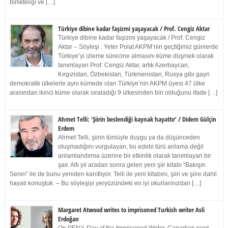
birlikteliği ve […]
Türkiye dibine kadar faşizmi yaşayacak / Prof. Cengiz Aktar
Türkiye dibine kadar faşizmi yaşayacak / Prof. Cengiz
Aktar – Söyleşi : Yeter Polat AKPM’nin geçtiğimiz günlerde
Türkiye’yi izleme sürecine almasını küme düşmek olarak
tanımlayan Prof. Cengiz Aktar, artık Azerbaycan,
Kırgızistan, Özbekistan, Türkmenistan, Rusya gibi gayri
demokratik ülkelerle aynı kümede olan Türkiye’nin AKPM üyesi 47 ülke
arasından ikinci küme olarak sıraladığı 9 ülkesinden biri olduğunu ifade […]
Ahmet Telli: ‘Şiirin beslendiği kaynak hayattır’ / Didem Gülçin
Erdem
Ahmet Telli, şiirin tümüyle duygu ya da düşünceden
oluşmadığını vurgulayan, bu edebi türü anlama değil
anlamlandırma üzerine bir etkinlik olarak tanımlayan bir
şair. Altı yıl aradan sonra gelen yeni şiir kitabı “Bakışın
Senin” ile de bunu yeniden kanıtlıyor. Telli ile yeni kitabını, şiiri ve şiire dahil
hayatı konuştuk. – Bu söyleşiyi yeryüzündeki en iyi okurlarınızdan […]
Margaret Atwood writes to imprisoned Turkish writer Asli
Erdoğan