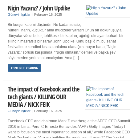
Niçin Yazarız? / John Updike
Güneyin Işıkları
|
February 16, 2025
Bir kurşunkalemi düşünün. Ne kadar sessiz,
hünerli, narin, küçüktür ama mucizeler yaratır! Onun bir dokunuşuyla
dünyalar vücut bulur; tehlikesiz bir kaplan, ağırlığı olmayan buharlı bir
silindir, masrafsız bir saray. John Updike Konu başlığım, bu sanat
festivalinde kendimi kısaca anlatma olanağı sunuyor bana; “Niçin
yazarız,” sorusu karşısında, “Niçin olmasın,” demeli ve başka şey
söylemeden yerime oturmalıydım. Ama […]
CONTINUE READING
The impact of Facebook and the
tech giants / KILLING OUR
MEDIA / NICK FEIK
Güneyin Işıkları
|
February 16, 2025
Facebook CEO and chairman Mark Zuckerberg at the APEC CEO Summit
2016 in Lima, Peru. © Ernesto Benavides / AFP / Getty Images “Today I
want to focus on the most important question of all,” wrote Facebook CEO
Mark Zuckerberg. “Are we building the world we all want?” The “social