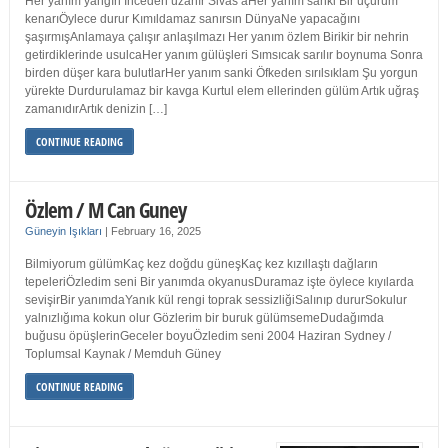
Her yanım yangın İnceden uzanır Sivas’aHer yanım sanki Bir uçurum
kenarıÖylece durur Kımıldamaz sanırsın DünyaNe yapacağını
şaşırmışAnlamaya çalışır anlaşılmazı Her yanım özlem Birikir bir nehrin
getirdiklerinde usulcaHer yanım gülüşleri Sımsıcak sarılır boynuma Sonra
birden düşer kara bulutlarHer yanım sanki Öfkeden sırılsıklam Şu yorgun
yürekte Durdurulamaz bir kavga Kurtul elem ellerinden gülüm Artık uğraş
zamanıdırArtık denizin […]
CONTINUE READING
Özlem / M Can Guney
Güneyin Işıkları
|
February 16, 2025
Bilmiyorum gülümKaç kez doğdu güneşKaç kez kızıllaştı dağların
tepeleriÖzledim seni Bir yanımda okyanusDuramaz işte öylece kıyılarda
sevişirBir yanımdaYanık kül rengi toprak sessizliğiSalınıp dururSokulur
yalnızlığıma kokun olur Gözlerim bir buruk gülümsemeDudağımda
buğusu öpüşlerinGeceler boyuÖzledim seni 2004 Haziran Sydney /
Toplumsal Kaynak / Memduh Güney
CONTINUE READING