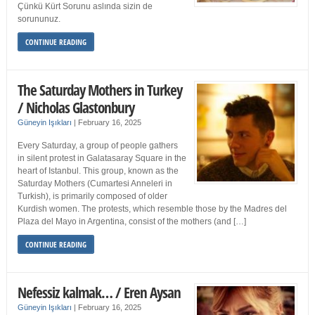
Çünkü Kürt Sorunu aslında sizin de
sorununuz.
CONTINUE READING
The Saturday Mothers in Turkey
/ Nicholas Glastonbury
Güneyin Işıkları
|
February 16, 2025
Every Saturday, a group of people gathers
in silent protest in Galatasaray Square in the
heart of Istanbul. This group, known as the
Saturday Mothers (Cumartesi Anneleri in
Turkish), is primarily composed of older
Kurdish women. The protests, which resemble those by the Madres del
Plaza del Mayo in Argentina, consist of the mothers (and […]
CONTINUE READING
Nefessiz kalmak… / Eren Aysan
Güneyin Işıkları
|
February 16, 2025