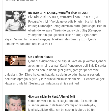
BİZ İKİMİZ İKİ KARDEŞ /Muzaffer İlhan ERDOST
BİZ İKİMİZ İKİ KARDEŞ /Muzaffer İlhan ERDOST (Bir
Fotoğraf Altı İçin) Ve biz geleceğiz bir gün, biz ikimiz İki
kardeş Duracağız Fotoğrafımızda durduğumuz gibi Benim
ellerimde kelepçe Yüzümde yapay bir gülüş (Kelepçeyi
yadırgamanın gülüşü belki İlk kez olduğu için Sonra
alıştım Ve unuttum sonra kelepçeyi bileklerimde) Senin yüzün İçerde
olmanın ve umudun arasında Ve ilk […]
SES / Nâzım HİKMET
Çeneni avuçlarının içine alıp, duvara dalıp kalma!. Çeneni
avuçlarının içine alma!. Kalk! Pencereye gel! Bak! Dışarda
gece bir cenup denizi gibi güzel, çarpıyor pencerene
dalgaları.. Gel! Dinle havaları: havalar seslerin yoludur, havalar seslerle
doludur: toprağın, suyun, yıldızların ve bizim seslerimizle… Pencereye gel!
Havaları dinle bir: Sesimiz yanındadır, sesimiz seninledir…
Gidersen Yıkılır Bu Kent / Ahmet Telli
Gidersen yıkılır bu kent, kuşlar da giderBir nehir gibi
susarım yüzünün deltasındaYanlış adreslerdeydik,
kimliksizdik belkiSarışın bir şaşkınlık olurdu bütün