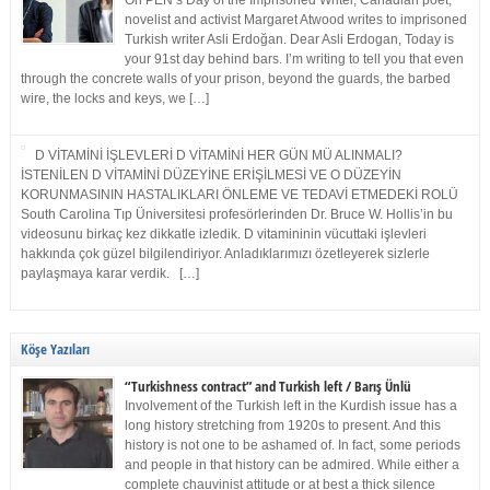
On PEN’s Day of the Imprisoned Writer, Canadian poet,
novelist and activist Margaret Atwood writes to imprisoned
Turkish writer Asli Erdoğan. Dear Asli Erdogan, Today is
your 91st day behind bars. I’m writing to tell you that even
through the concrete walls of your prison, beyond the guards, the barbed
wire, the locks and keys, we […]
D VİTAMİNİ İŞLEVLERİ D VİTAMİNİ HER GÜN MÜ ALINMALI?
İSTENİLEN D VİTAMİNİ DÜZEYİNE ERİŞİLMESİ VE O DÜZEYİN
KORUNMASININ HASTALIKLARI ÖNLEME VE TEDAVİ ETMEDEKİ ROLÜ
South Carolina Tıp Üniversitesi profesörlerinden Dr. Bruce W. Hollis’in bu
videosunu birkaç kez dikkatle izledik. D vitamininin vücuttaki işlevleri
hakkında çok güzel bilgilendiriyor. Anladıklarımızı özetleyerek sizlerle
paylaşmaya karar verdik. […]
Köşe Yazıları
“Turkishness contract” and Turkish left / Barış Ünlü
Involvement of the Turkish left in the Kurdish issue has a
long history stretching from 1920s to present. And this
history is not one to be ashamed of. In fact, some periods
and people in that history can be admired. While either a
complete chauvinist attitude or at best a thick silence