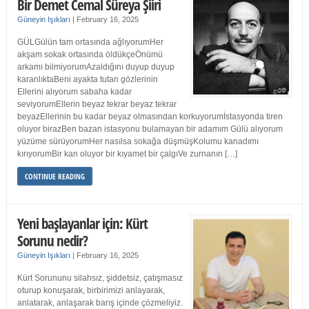
Bir Demet Cemal Süreya Şiiri
Güneyin Işıkları
|
February 16, 2025
GÜLGülün tam ortasında ağlıyorumHer
akşam sokak ortasında öldükçeÖnümü
arkamı bilmiyorumAzaldığını duyup duyup
karanlıktaBeni ayakta tutan gözlerinin
Ellerini alıyorum sabaha kadar
seviyorumEllerin beyaz tekrar beyaz tekrar
beyazEllerinin bu kadar beyaz olmasından korkuyorumİstasyonda tiren
oluyor birazBen bazan istasyonu bulamayan bir adamım Gülü alıyorum
yüzüme sürüyorumHer nasılsa sokağa düşmüşKolumu kanadımı
kırıyorumBir kan oluyor bir kıyamet bir çalgıVe zurnanın […]
CONTINUE READING
Yeni başlayanlar için: Kürt
Sorunu nedir?
Güneyin Işıkları
|
February 16, 2025
Kürt Sorununu silahsız, şiddetsiz, çatışmasız
oturup konuşarak, birbirimizi anlayarak,
anlatarak, anlaşarak barış içinde çözmeliyiz.