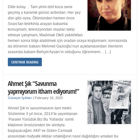
Dille kolay… Tam yirmi dört koca sene
geçmiş o karanlık günün ardından. Her şey
dün gibi oysa. Ölümünden hemen önce
Sıvas’tan telefonla arayan babamla
konuşmam, televizyondan olayları takip
etmeye çalışmam, Madımak Oteli yakıldıktan
hemen sonra bilgi alabilmek için oradan oraya koşturmam; sonrasında
da dönemin bakanı Mehmet Gazioğlu’nun açıklamasından ölenlerin
arasında babam Behçet Aysan’ın olduğunu öğrenmem… […]
CONTINUE READING
Ahmet Şık “Savunma
yapmıyorum itham ediyorum!”
Güneyin Işıkları
|
February 16, 2025
Ahmet Şık’ın savunmasının tam metni:
Sözlerime 3 yıl önce, 2014’te yayımlanan
‘Paralel Yürüdük Biz Bu Yollarda’ isimli
kitabımın önsözünden bir alıntıyla
başlayacağım. AKP ve Gülen Cemaati
arasındaki mafyatik iktidar ortaklığının nasıl dağıldığını anlatan bu