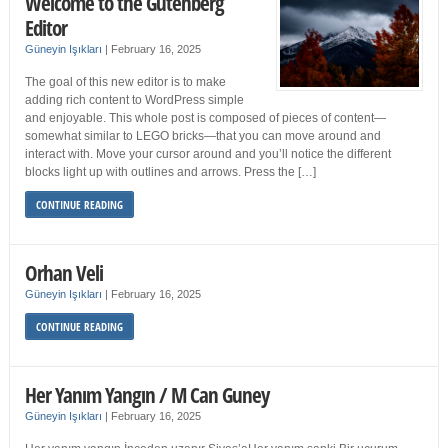
Welcome to the Gutenberg
Editor
Güneyin Işıkları
|
February 16, 2025
The goal of this new editor is to make
adding rich content to WordPress simple
and enjoyable. This whole post is composed of pieces of content—
somewhat similar to LEGO bricks—that you can move around and
interact with. Move your cursor around and you’ll notice the different
blocks light up with outlines and arrows. Press the […]
CONTINUE READING
Orhan Veli
Güneyin Işıkları
|
February 16, 2025
CONTINUE READING
Her Yanım Yangın / M Can Guney
Güneyin Işıkları
|
February 16, 2025