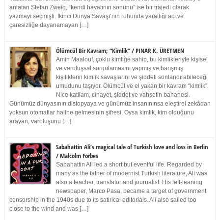
anlatan Stefan Zweig, “kendi hayatının sonunu” ise bir trajedi olarak
yazmayı seçmişti. İkinci Dünya Savaşı’nın ruhunda yarattığı acı ve
çaresizliğe dayanamayan […]
Ölümcül Bir Kavram; “Kimlik” / PINAR K. ÜRETMEN
Amin Maalouf, çoklu kimliğe sahip, bu kimlikleriyle kişisel
ve varoluşsal sorgulamasını yapmış ve barışmış
kişiliklerin kimlik savaşlarını ve şiddeti sonlandırabileceği
umudunu taşıyor. Ölümcül ve el yakan bir kavram “kimlik”.
Nice katliam, cinayet, şiddet ve vahşetin bahanesi.
Günümüz dünyasının distopyaya ve günümüz insanınınsa eleştirel zekâdan
yoksun otomatlar haline gelmesinin şifresi. Oysa kimlik, kim olduğunu
arayan, varoluşunu […]
Sabahattin Ali’s magical tale of Turkish love and loss in Berlin
/ Malcolm Forbes
Sabahattin Ali led a short but eventful life. Regarded by
many as the father of modernist Turkish literature, Ali was
also a teacher, translator and journalist. His left-leaning
newspaper, Marco Pasa, became a target of government
censorship in the 1940s due to its satirical editorials. Ali also sailed too
close to the wind and was […]