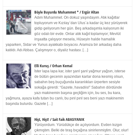
Böyle Buyurdu Muhammet * / Ergür Altan
Adım Muhammet. On dokuz yaşındayım. Atık kağıtlar
topluyorum ve Kızılay`dan Ulus`a kadar üç kez yürüyerek
gidip geliyorum her gün. Beş arkadaşımla kalıyorum iki
göz odalı bir evde. Onlar atık kağıt toplamıyor; Mevlüt
inşaatta çalışıyor mesela, Hüseyin halde hamallık
yaparken, Sidar ve Yunus ayakkabı boyacısı. Aramıza bir arkadaş daha
katıldı. Adı Abbas. Çalışmıyor o, diyaliz hastası. […]
Elli Kuruş / Orhan Kemal
İster lapa lapa kar, ister şarıl şarıl yağmur yağsın, isterse
de bütün gecenin ayazından karlar dona kesmiş olsun,
sabahın beş buçuğunda karanlıkları ürperten sesiyle
sokağa girerdi: “Gazete, havadiis!” Sabahın dördünde
yazı makinemin başına geçtiğim için, bu ses, bu kara,
yağmura, ayaza kafa tutan bu canlı, bu pırıl pırıl ses beni yazı makinemin
başında bulurdu. Gazete […]
Hişt, Hişt! / Sait Faik ABASIYANIK
Yürüyordum. Yürüdükçe de açılıyordum. Evden kızgın
çıkmıştım. Belki de tıraş bıçağına sinirlenmiştim. Olur, olur!