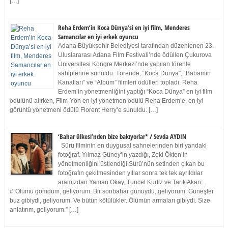
[…]
Reha Erdem’in Koca Dünya’si en iyi film, Menderes
Samancılar en iyi erkek oyuncu
Adana Büyükşehir Belediyesi tarafından düzenlenen 23.
Uluslararası Adana Film Festivali’nde ödüllen Çukurova
Üniversitesi Kongre Merkezi’nde yapılan törenle
sahiplerine sunuldu. Törende, “Koca Dünya”, “Babamın
Kanatları” ve “Albüm” filmleri ödülleri topladı. Reha
Erdem’in yönetmenliğini yaptığı “Koca Dünya” en iyi film
ödülünü alırken, Film-Yön en iyi yönetmen ödülü Reha Erdem’e, en iyi
görüntü yönetmeni ödülü Florent Herry’e sunuldu. […]
‘Bahar ülkesi’nden bize bakıyorlar* / Sevda AYDIN
Sürü filminin en duygusal sahnelerinden biri yandaki
fotoğraf. Yılmaz Güney’in yazdığı, Zeki Ökten’in
yönetmenliğini üstlendiği Sürü’nün setinden çıkan bu
fotoğrafın çekilmesinden yıllar sonra tek tek ayrıldılar
aramızdan Yaman Okay, Tuncel Kurtiz ve Tarık Akan…
#”Ölümü gömdüm, geliyorum. Bir sonbahar günüydü, geliyorum. Güneşler
buz gibiydi, geliyorum. Ve bütün kötülükler. Ölümün armaları gibiydi. Size
anlatırım, geliyorum.” […]