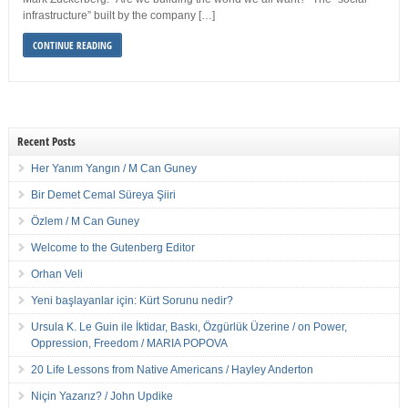
infrastructure” built by the company […]
CONTINUE READING
Recent Posts
Her Yanım Yangın / M Can Guney
Bir Demet Cemal Süreya Şiiri
Özlem / M Can Guney
Welcome to the Gutenberg Editor
Orhan Veli
Yeni başlayanlar için: Kürt Sorunu nedir?
Ursula K. Le Guin ile İktidar, Baskı, Özgürlük Üzerine / on Power,
Oppression, Freedom / MARIA POPOVA
20 Life Lessons from Native Americans / Hayley Anderton
Niçin Yazarız? / John Updike