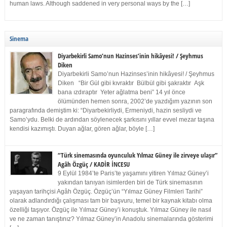
human laws. Although saddened in very personal ways by the […]
Sinema
Diyarbekirli Samo’nun Hazinses’inin hikâyesi! / Şeyhmus
Diken
Diyarbekirli Samo’nun Hazinses’inin hikâyesi! / Şeyhmus
Diken “Bir Gül gibi kıvraktır Bülbül gibi şakraktır Aşk
bana ızdıraptır Yeter ağlatma beni” 14 yıl önce
ölümünden hemen sonra, 2002’de yazdığım yazının son
paragrafında demiştim ki: “Diyarbekirliydi, Ermeniydi, hazin sesliydi ve
Samo’ydu. Belki de ardından söylenecek şarkısını yıllar evvel mezar taşına
kendisi kazımıştı. Duyan ağlar, gören ağlar, böyle […]
“Türk sinemasında oyunculuk Yılmaz Güney ile zirveye ulaşır”
Agâh Özgüç / KADİR İNCESU
9 Eylül 1984’te Paris’te yaşamını yitiren Yılmaz Güney’i
yakından tanıyan isimlerden biri de Türk sinemasının
yaşayan tarihçisi Agâh Özgüç. Özgüç’ün “Yılmaz Güney Filmleri Tarihi”
olarak adlandırdığı çalışması tam bir başvuru, temel bir kaynak kitabı olma
özelliği taşıyor. Özgüç ile Yılmaz Güney’i konuştuk. Yılmaz Güney ile nasıl
ve ne zaman tanıştınız? Yılmaz Güney’in Anadolu sinemalarında gösterimi