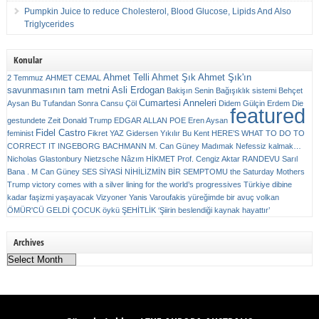
Pumpkin Juice to reduce Cholesterol, Blood Glucose, Lipids And Also
Triglycerides
Konular
Ahmet Telli
Ahmet Şık
Ahmet Şık'ın
2 Temmuz
AHMET CEMAL
savunmasının tam metni
Asli Erdogan
Bakişın Senin
Bağışıklık sistemi
Behçet
Cumartesi Anneleri
Aysan
Bu Tufandan Sonra
Cansu Çöl
Didem Gülçin Erdem
Die
featured
gestundete Zeit
Donald Trump
EDGAR ALLAN POE
Eren Aysan
Fidel Castro
feminist
Fikret YAZ
Gidersen Yıkılır Bu Kent
HERE’S WHAT TO DO TO
CORRECT IT
INGEBORG BACHMANN
M. Can Güney
Madımak
Nefessiz kalmak…
Nicholas Glastonbury
Nietzsche
Nâzım HİKMET
Prof. Cengiz Aktar
RANDEVU
Sarıl
Bana . M Can Güney
SES
SİYASİ NİHİLİZMİN BİR SEMPTOMU
the Saturday Mothers
Trump victory comes with a silver lining for the world’s progressives
Türkiye dibine
kadar faşizmi yaşayacak
Vizyoner
Yanis Varoufakis
yüreğimde bir avuç volkan
ÖMÜR'CÜ GELDİ ÇOCUK
öykü
ŞEHİTLİK
‘Şiirin beslendiği kaynak hayattır’
Archives
Archives