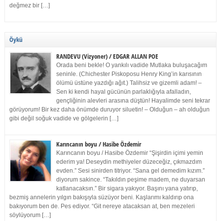
değmez bir […]
Öykü
RANDEVU (Vizyoner) / EDGAR ALLAN POE
Orada beni bekle! O yankılı vadide Mutlaka buluşacağım
seninle. (Chichester Piskoposu Henry King’in karısının
ölümü üstüne yazdığı ağıt.) Talihsiz ve gizemli adam! –
Sen ki kendi hayal gücünün parlaklığıyla afalladın,
gençliğinin alevleri arasına düştün! Hayalimde seni tekrar
görüyorum! Bir kez daha önümde duruyor siluetin! – Olduğun – ah olduğun
gibi değil soğuk vadide ve gölgelerin […]
Karıncanın boyu / Hasibe Özdemir
Karıncanın boyu / Hasibe Özdemir “Şişirdin içimi yemin
ederim ya! Deseydin methiyeler düzeceğiz, çıkmazdım
evden.” Sesi sinirden titriyor. “Sana gel demedim kızım.”
diyorum sakince. “Takıldın peşime madem, ne duyarsan
katlanacaksın.” Bir sigara yakıyor. Başını yana yatırıp,
bezmiş annelerin yılgın bakışıyla süzüyor beni. Kaşlarımı kaldırıp ona
bakıyorum ben de. Pes ediyor. “Git nereye atacaksan at, ben mezeleri
söylüyorum […]