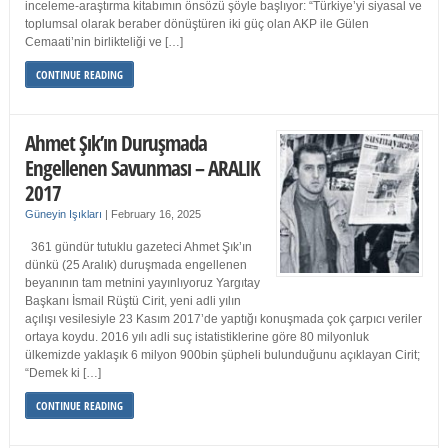
inceleme-araştırma kitabımın önsözü şöyle başlıyor: “Türkiye’yi siyasal ve
toplumsal olarak beraber dönüştüren iki güç olan AKP ile Gülen
Cemaati’nin birlikteliği ve […]
CONTINUE READING
Ahmet Şık’ın Duruşmada
Engellenen Savunması – ARALIK
2017
Güneyin Işıkları
|
February 16, 2025
361 gündür tutuklu gazeteci Ahmet Şık’ın
dünkü (25 Aralık) duruşmada engellenen
beyanının tam metnini yayınlıyoruz Yargıtay
Başkanı İsmail Rüştü Cirit, yeni adli yılın
açılışı vesilesiyle 23 Kasım 2017’de yaptığı konuşmada çok çarpıcı veriler
ortaya koydu. 2016 yılı adli suç istatistiklerine göre 80 milyonluk
ülkemizde yaklaşık 6 milyon 900bin şüpheli bulunduğunu açıklayan Cirit;
“Demek ki […]
CONTINUE READING