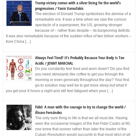
Trump victory comes with a silver lining for the world’s
progressives / Yanis Varoufakis
The election of Donald Trump symbolises the demise of a
remarkable era. It was a time when we saw the curious
spectacle of a superpower, the US, growing stronger
because of – rather than despite – its burgeoning deficits.
It was also remarkable because of the sudden influx of two billion workers –
from China […]
Always Feel Tired? It’s Probably Because Your Body Is Too
Acidic / JENNY MARCHAL
Do you constantly feel tired and worn down? Do you find
you need stimulants like coffee to get you through the
morning or even generally throughout the day? Your first
go-to solution may well be to get more sleep but what if
you get your 8 hours a night and still feel fatigued when your […]
Fidel: A man with the courage to try to change the world /
Álvaro Fernández
The only sure thing in life is that we all must die. Having
seen the occasional images of the frail Fidel Castro at 90,
one knew that sooner rather than later the leader of the
Cuban Revolution would succumb to that most strict of all