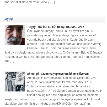
and socialist movements in Turkey. […]
Söyleşi
Turgay Tanülkü: BU RÖPORTAJI OKUMALISINIZ
Ünlü oyuncu Turgay Tanülkü’nün hayatı film gibi. 62
yaşındaki oyuncu, 18 yaşında girdiği cezaevinden 26
yaşında başka biri olarak çıkmış. Özgürlüğe ilk adımı
atarken “Ben geri döneceğim buraya!” diye bir söz vermiş
kendine. Tanülkü, ömrünü cezaevlerinde mahkumları
tiyatroyla buluşturmaya adamış bir oyuncu… Çoğu insanın Eşkıya Dünyaya
Hükümdar Olmaz dizisinde Şahinağa olarak tanıdığı Tanülkü’nün hikayesi
dizi […]
Ahmet Şık “Savunma yapmıyorum itham ediyorum!”
Ahmet Şık’ın savunmasının tam metni: Sözlerime 3 yıl
önce, 2014’te yayımlanan ‘Paralel Yürüdük Biz Bu
Yollarda’ isimli kitabımın önsözünden bir alıntıyla
başlayacağım. AKP ve Gülen Cemaati arasındaki mafyatik
iktidar ortaklığının nasıl dağıldığını anlatan bu inceleme-
araştırma kitabımın önsözü şöyle başlıyor: “Türkiye’yi siyasal ve toplumsal
olarak beraber dönüştüren iki güç olan AKP ile Gülen Cemaati’nin