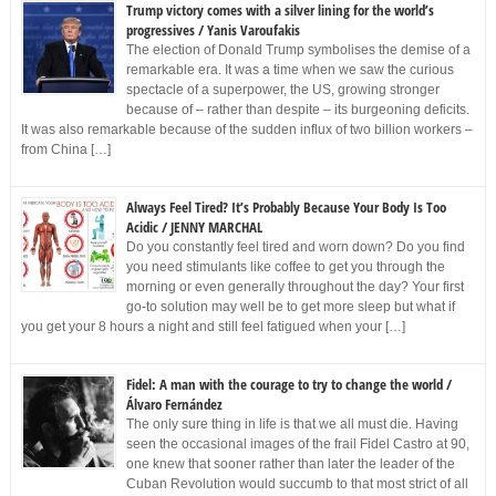
Trump victory comes with a silver lining for the world’s
progressives / Yanis Varoufakis
The election of Donald Trump symbolises the demise of a
remarkable era. It was a time when we saw the curious
spectacle of a superpower, the US, growing stronger
because of – rather than despite – its burgeoning deficits.
It was also remarkable because of the sudden influx of two billion workers –
from China […]
Always Feel Tired? It’s Probably Because Your Body Is Too
Acidic / JENNY MARCHAL
Do you constantly feel tired and worn down? Do you find
you need stimulants like coffee to get you through the
morning or even generally throughout the day? Your first
go-to solution may well be to get more sleep but what if
you get your 8 hours a night and still feel fatigued when your […]
Fidel: A man with the courage to try to change the world /
Álvaro Fernández
The only sure thing in life is that we all must die. Having
seen the occasional images of the frail Fidel Castro at 90,
one knew that sooner rather than later the leader of the
Cuban Revolution would succumb to that most strict of all