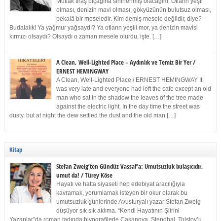
Mutlak tıraş bıçağına sinirlenmiş olacağım. Otların yeşil
olması, denizin mavi olması, gökyüzünün bulutsuz olması,
pekalâ bir meseledir. Kim demiş mesele değildir, diye?
Budalalık! Ya yağmur yağsaydı? Ya otların yeşili mor, ya denizin mavisi
kırmızı olsaydı? Olsaydı o zaman mesele olurdu, işte. […]
A Clean, Well-Lighted Place – Aydınlık ve Temiz Bir Yer /
ERNEST HEMINGWAY
A Clean, Well-Lighted Place / ERNEST HEMINGWAY It
was very late and everyone had left the cafe except an old
man who sat in the shadow the leaves of the tree made
against the electric light. In the day time the street was
dusty, but at night the dew settled the dust and the old man […]
Kitap
Stefan Zweig’ten Gündüz Vassaf’a: Umutsuzluk bulaşıcıdır,
umut da! / Türey Köse
Hayatı ve hatta siyaseti hep edebiyat aracılığıyla
kavramak, yorumlamak isteyen bir okur olarak bu
umutsuzluk günlerinde Avusturyalı yazar Stefan Zweig
düşüyor sık sık aklıma. “Kendi Hayatının Şiirini
Yazanlar”da roman tadında biyografilerle Casanova, Stendhal, Tolstoy’u