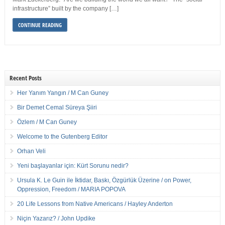
infrastructure” built by the company […]
CONTINUE READING
Recent Posts
Her Yanım Yangın / M Can Guney
Bir Demet Cemal Süreya Şiiri
Özlem / M Can Guney
Welcome to the Gutenberg Editor
Orhan Veli
Yeni başlayanlar için: Kürt Sorunu nedir?
Ursula K. Le Guin ile İktidar, Baskı, Özgürlük Üzerine / on Power,
Oppression, Freedom / MARIA POPOVA
20 Life Lessons from Native Americans / Hayley Anderton
Niçin Yazarız? / John Updike