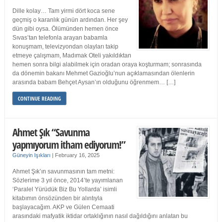
Dille kolay… Tam yirmi dört koca sene
geçmiş o karanlık günün ardından. Her şey
dün gibi oysa. Ölümünden hemen önce
Sıvas’tan telefonla arayan babamla
konuşmam, televizyondan olayları takip
etmeye çalışmam, Madımak Oteli yakıldıktan
hemen sonra bilgi alabilmek için oradan oraya koşturmam; sonrasında
da dönemin bakanı Mehmet Gazioğlu’nun açıklamasından ölenlerin
arasında babam Behçet Aysan’ın olduğunu öğrenmem… […]
CONTINUE READING
Ahmet Şık “Savunma
yapmıyorum itham ediyorum!”
Güneyin Işıkları
|
February 16, 2025
Ahmet Şık’ın savunmasının tam metni:
Sözlerime 3 yıl önce, 2014’te yayımlanan
‘Paralel Yürüdük Biz Bu Yollarda’ isimli
kitabımın önsözünden bir alıntıyla
başlayacağım. AKP ve Gülen Cemaati
arasındaki mafyatik iktidar ortaklığının nasıl dağıldığını anlatan bu