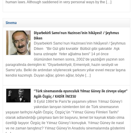
human laws. Although saddened in very personal ways by the […]
Sinema
Diyarbekirli Samo’nun Hazinses’inin hikâyesi! / Şeyhmus
Diken
Diyarbekirli Samo’nun Hazinses’inin hikâyesi! / Şeyhmus
Diken “Bir Gül gibi kıvraktır Bülbül gibi şakraktır Aşk
bana ızdıraptır Yeter ağlatma beni” 14 yıl önce
ölümünden hemen sonra, 2002’de yazdığım yazının son
paragrafında demiştim ki: “Diyarbekirliydi, Ermeniydi, hazin sesliydi ve
Samo’ydu. Belki de ardından söylenecek şarkısını yıllar evvel mezar taşına
kendisi kazımıştı. Duyan ağlar, gören ağlar, böyle […]
“Türk sinemasında oyunculuk Yılmaz Güney ile zirveye ulaşır”
Agâh Özgüç / KADİR İNCESU
9 Eylül 1984’te Paris’te yaşamını yitiren Yılmaz Güney’i
yakından tanıyan isimlerden biri de Türk sinemasının
yaşayan tarihçisi Agâh Özgüç. Özgüç’ün “Yılmaz Güney Filmleri Tarihi”
olarak adlandırdığı çalışması tam bir başvuru, temel bir kaynak kitabı olma
özelliği taşıyor. Özgüç ile Yılmaz Güney’i konuştuk. Yılmaz Güney ile nasıl
ve ne zaman tanıştınız? Yılmaz Güney’in Anadolu sinemalarında gösterimi