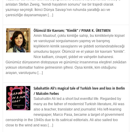
anlatan Stefan Zweig, “kendi hayatının sonunu” ise bir trajedi olarak
yazmayı seçmişti. İkinci Dünya Savaşı’nın ruhunda yarattığı acı ve
çaresizliğe dayanamayan […]
Ölümcül Bir Kavram; “Kimlik” / PINAR K. ÜRETMEN
Amin Maalouf, çoklu kimliğe sahip, bu kimlikleriyle kişisel
ve varoluşsal sorgulamasını yapmış ve barışmış
kişiliklerin kimlik savaşlarını ve şiddeti sonlandırabileceği
umudunu taşıyor. Ölümcül ve el yakan bir kavram “kimlik”.
Nice katliam, cinayet, şiddet ve vahşetin bahanesi.
Günümüz dünyasının distopyaya ve günümüz insanınınsa eleştirel zekâdan
yoksun otomatlar haline gelmesinin şifresi. Oysa kimlik, kim olduğunu
arayan, varoluşunu […]
Sabahattin Ali’s magical tale of Turkish love and loss in Berlin
/ Malcolm Forbes
Sabahattin Ali led a short but eventful life. Regarded by
many as the father of modernist Turkish literature, Ali was
also a teacher, translator and journalist. His left-leaning
newspaper, Marco Pasa, became a target of government
censorship in the 1940s due to its satirical editorials. Ali also sailed too
close to the wind and was […]