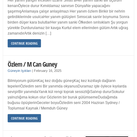
Her yanım yangın İnceden uzanır Sivas’aHer yanım sanki Bir uçurum
kenarıÖylece durur Kımıldamaz sanırsın DünyaNe yapacağını
şaşırmışAnlamaya çalışır anlaşılmazı Her yanım özlem Birikir bir nehrin
getirdiklerinde usulcaHer yanım gülüşleri Sımsıcak sarılır boynuma Sonra
birden düşer kara bulutlarHer yanım sanki Öfkeden sırılsıklam Şu yorgun
yürekte Durdurulamaz bir kavga Kurtul elem ellerinden gülüm Artık uğraş
zamanıdırArtık denizin […]
CONTINUE READING
Özlem / M Can Guney
Güneyin Işıkları
|
February 16, 2025
Bilmiyorum gülümKaç kez doğdu güneşKaç kez kızıllaştı dağların
tepeleriÖzledim seni Bir yanımda okyanusDuramaz işte öylece kıyılarda
sevişirBir yanımdaYanık kül rengi toprak sessizliğiSalınıp dururSokulur
yalnızlığıma kokun olur Gözlerim bir buruk gülümsemeDudağımda
buğusu öpüşlerinGeceler boyuÖzledim seni 2004 Haziran Sydney /
Toplumsal Kaynak / Memduh Güney
CONTINUE READING