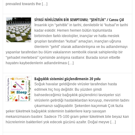
prevailed towards the […]
SİYASİ NİHİLİZMİN BİR SEMPTOMU; “ŞEHİTLİK” / Cansu Çöl
İnsanlık için “şehitlik” in tarihi, denilebilir ki “kutsal”ın tarihi
kadar eskidir. Hemen hemen bütün toplumlarda
birbirinden farklı ideolojiler, inançlar ve hatta meslek
grupları tarafından “kutsal” amaçları, inançları uğruna
ölenlerin “şehit” olarak adlandırılışına ve bu adlandırmayı
yapanlar tarafından bu ölüm vakalarının sembolik olarak sahiplenilip bir
“şehadet mertebesi” içerisinde anılışına rastlanır. Burada sorun elbette
hayatını kaybedenlerin adlandırılması […]
Bağışıklık sistemini güçlendirmenin 20 yolu
Soğuk havalar geldiğinde virüsler tarafından hasta
edilmek hiç hoş değildir. Bu yüzden şimdi
bahsedeceğimiz bağışıklık güçlendirici tavsiyeler sizi
virüslerin getirdiği hastalıklardan koruyup, mevsimin tadını
çıkarmanızı sağlayabilir. Şekerden kaçınmak Çok fazla
şeker tüketmek bağışıklık sisteminin bakterilere karşı savaşan
mekanizmasını bastırır. Sadece 75-100 gram şeker tüketmek bile beyaz kan
hücrelerinin bakterileri yok edecek gücünü azaltır. Doğal meyve […]