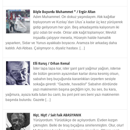
Böyle Buyurdu Muhammet * / Ergür Altan
Adım Muhammet. On dokuz yaşındayım. Atık kağıtlar
topluyorum ve Kızılay`dan Ulus`a kadar üç kez yürüyerek
gidip geliyorum her gün. Beş arkadaşımla kalıyorum iki
göz odalı bir evde. Onlar atık kağıt toplamıyor; Mevlüt
inşaatta çalışıyor mesela, Hüseyin halde hamallık
yaparken, Sidar ve Yunus ayakkabı boyacısı. Aramıza bir arkadaş daha
katıldı. Adı Abbas. Çalışmıyor o, diyaliz hastası. […]
Elli Kuruş / Orhan Kemal
İster lapa lapa kar, ister şarıl şarıl yağmur yağsın, isterse
de bütün gecenin ayazından karlar dona kesmiş olsun,
sabahın beş buçuğunda karanlıkları ürperten sesiyle
sokağa girerdi: “Gazete, havadiis!” Sabahın dördünde
yazı makinemin başına geçtiğim için, bu ses, bu kara,
yağmura, ayaza kafa tutan bu canlı, bu pırıl pırıl ses beni yazı makinemin
başında bulurdu. Gazete […]
Hişt, Hişt! / Sait Faik ABASIYANIK
Yürüyordum. Yürüdükçe de açılıyordum. Evden kızgın
çıkmıştım. Belki de tıraş bıçağına sinirlenmiştim. Olur, olur!