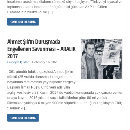
inceleme-araştırma kitabımın önsözü şöyle başlıyor: “Türkiye’yi siyasal ve
toplumsal olarak beraber dönüştüren iki güç olan AKP ile Gülen
Cemaati’nin birlikteliği ve […]
CONTINUE READING
Ahmet Şık’ın Duruşmada
Engellenen Savunması – ARALIK
2017
Güneyin Işıkları
|
February 16, 2025
361 gündür tutuklu gazeteci Ahmet Şık’ın
dünkü (25 Aralık) duruşmada engellenen
beyanının tam metnini yayınlıyoruz Yargıtay
Başkanı İsmail Rüştü Cirit, yeni adli yılın
açılışı vesilesiyle 23 Kasım 2017’de yaptığı konuşmada çok çarpıcı veriler
ortaya koydu. 2016 yılı adli suç istatistiklerine göre 80 milyonluk
ülkemizde yaklaşık 6 milyon 900bin şüpheli bulunduğunu açıklayan Cirit;
“Demek ki […]
CONTINUE READING