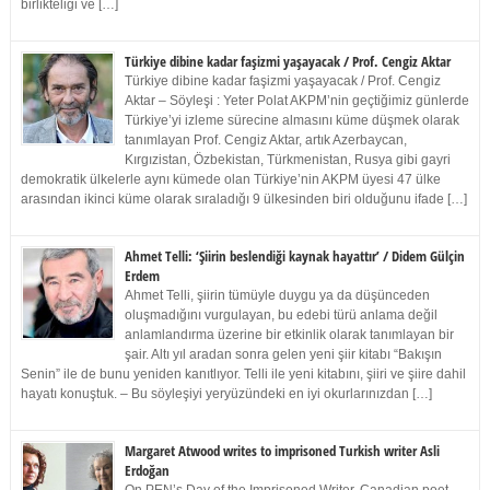
birlikteliği ve […]
Türkiye dibine kadar faşizmi yaşayacak / Prof. Cengiz Aktar
Türkiye dibine kadar faşizmi yaşayacak / Prof. Cengiz
Aktar – Söyleşi : Yeter Polat AKPM’nin geçtiğimiz günlerde
Türkiye’yi izleme sürecine almasını küme düşmek olarak
tanımlayan Prof. Cengiz Aktar, artık Azerbaycan,
Kırgızistan, Özbekistan, Türkmenistan, Rusya gibi gayri
demokratik ülkelerle aynı kümede olan Türkiye’nin AKPM üyesi 47 ülke
arasından ikinci küme olarak sıraladığı 9 ülkesinden biri olduğunu ifade […]
Ahmet Telli: ‘Şiirin beslendiği kaynak hayattır’ / Didem Gülçin
Erdem
Ahmet Telli, şiirin tümüyle duygu ya da düşünceden
oluşmadığını vurgulayan, bu edebi türü anlama değil
anlamlandırma üzerine bir etkinlik olarak tanımlayan bir
şair. Altı yıl aradan sonra gelen yeni şiir kitabı “Bakışın
Senin” ile de bunu yeniden kanıtlıyor. Telli ile yeni kitabını, şiiri ve şiire dahil
hayatı konuştuk. – Bu söyleşiyi yeryüzündeki en iyi okurlarınızdan […]
Margaret Atwood writes to imprisoned Turkish writer Asli
Erdoğan