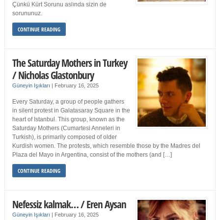
Çünkü Kürt Sorunu aslında sizin de
sorununuz.
CONTINUE READING
The Saturday Mothers in Turkey
/ Nicholas Glastonbury
Güneyin Işıkları
|
February 16, 2025
Every Saturday, a group of people gathers
in silent protest in Galatasaray Square in the
heart of Istanbul. This group, known as the
Saturday Mothers (Cumartesi Anneleri in
Turkish), is primarily composed of older
Kurdish women. The protests, which resemble those by the Madres del
Plaza del Mayo in Argentina, consist of the mothers (and […]
CONTINUE READING
Nefessiz kalmak… / Eren Aysan
Güneyin Işıkları
|
February 16, 2025