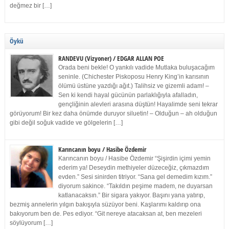
değmez bir […]
Öykü
RANDEVU (Vizyoner) / EDGAR ALLAN POE
Orada beni bekle! O yankılı vadide Mutlaka buluşacağım
seninle. (Chichester Piskoposu Henry King’in karısının
ölümü üstüne yazdığı ağıt.) Talihsiz ve gizemli adam! –
Sen ki kendi hayal gücünün parlaklığıyla afalladın,
gençliğinin alevleri arasına düştün! Hayalimde seni tekrar
görüyorum! Bir kez daha önümde duruyor siluetin! – Olduğun – ah olduğun
gibi değil soğuk vadide ve gölgelerin […]
Karıncanın boyu / Hasibe Özdemir
Karıncanın boyu / Hasibe Özdemir “Şişirdin içimi yemin
ederim ya! Deseydin methiyeler düzeceğiz, çıkmazdım
evden.” Sesi sinirden titriyor. “Sana gel demedim kızım.”
diyorum sakince. “Takıldın peşime madem, ne duyarsan
katlanacaksın.” Bir sigara yakıyor. Başını yana yatırıp,
bezmiş annelerin yılgın bakışıyla süzüyor beni. Kaşlarımı kaldırıp ona
bakıyorum ben de. Pes ediyor. “Git nereye atacaksan at, ben mezeleri
söylüyorum […]