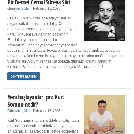
Bir Demet Cemal Süreya Şiiri
Güneyin Işıkları
|
February 16, 2025
GÜLGülün tam ortasında ağlıyorumHer
akşam sokak ortasında öldükçeÖnümü
arkamı bilmiyorumAzaldığını duyup duyup
karanlıktaBeni ayakta tutan gözlerinin
Ellerini alıyorum sabaha kadar
seviyorumEllerin beyaz tekrar beyaz tekrar
beyazEllerinin bu kadar beyaz olmasından korkuyorumİstasyonda tiren
oluyor birazBen bazan istasyonu bulamayan bir adamım Gülü alıyorum
yüzüme sürüyorumHer nasılsa sokağa düşmüşKolumu kanadımı
kırıyorumBir kan oluyor bir kıyamet bir çalgıVe zurnanın […]
CONTINUE READING
Yeni başlayanlar için: Kürt
Sorunu nedir?
Güneyin Işıkları
|
February 16, 2025
Kürt Sorununu silahsız, şiddetsiz, çatışmasız
oturup konuşarak, birbirimizi anlayarak,
anlatarak, anlaşarak barış içinde çözmeliyiz.