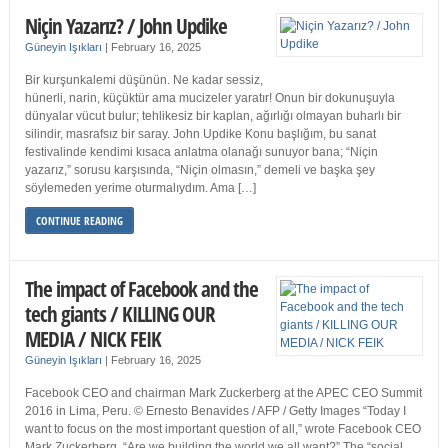
Niçin Yazarız? / John Updike
Güneyin Işıkları
|
February 16, 2025
Bir kurşunkalemi düşünün. Ne kadar sessiz,
hünerli, narin, küçüktür ama mucizeler yaratır! Onun bir dokunuşuyla
dünyalar vücut bulur; tehlikesiz bir kaplan, ağırlığı olmayan buharlı bir
silindir, masrafsız bir saray. John Updike Konu başlığım, bu sanat
festivalinde kendimi kısaca anlatma olanağı sunuyor bana; “Niçin
yazarız,” sorusu karşısında, “Niçin olmasın,” demeli ve başka şey
söylemeden yerime oturmalıydım. Ama […]
CONTINUE READING
The impact of Facebook and the
tech giants / KILLING OUR
MEDIA / NICK FEIK
Güneyin Işıkları
|
February 16, 2025
Facebook CEO and chairman Mark Zuckerberg at the APEC CEO Summit
2016 in Lima, Peru. © Ernesto Benavides / AFP / Getty Images “Today I
want to focus on the most important question of all,” wrote Facebook CEO
Mark Zuckerberg. “Are we building the world we all want?” The “social