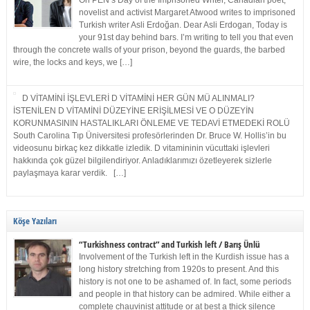
On PEN’s Day of the Imprisoned Writer, Canadian poet,
novelist and activist Margaret Atwood writes to imprisoned
Turkish writer Asli Erdoğan. Dear Asli Erdogan, Today is
your 91st day behind bars. I’m writing to tell you that even
through the concrete walls of your prison, beyond the guards, the barbed
wire, the locks and keys, we […]
D VİTAMİNİ İŞLEVLERİ D VİTAMİNİ HER GÜN MÜ ALINMALI?
İSTENİLEN D VİTAMİNİ DÜZEYİNE ERİŞİLMESİ VE O DÜZEYİN
KORUNMASININ HASTALIKLARI ÖNLEME VE TEDAVİ ETMEDEKİ ROLÜ
South Carolina Tıp Üniversitesi profesörlerinden Dr. Bruce W. Hollis’in bu
videosunu birkaç kez dikkatle izledik. D vitamininin vücuttaki işlevleri
hakkında çok güzel bilgilendiriyor. Anladıklarımızı özetleyerek sizlerle
paylaşmaya karar verdik. […]
Köşe Yazıları
“Turkishness contract” and Turkish left / Barış Ünlü
Involvement of the Turkish left in the Kurdish issue has a
long history stretching from 1920s to present. And this
history is not one to be ashamed of. In fact, some periods
and people in that history can be admired. While either a
complete chauvinist attitude or at best a thick silence