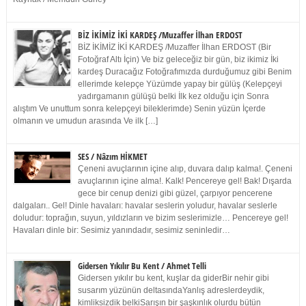
BİZ İKİMİZ İKİ KARDEŞ /Muzaffer İlhan ERDOST
BİZ İKİMİZ İKİ KARDEŞ /Muzaffer İlhan ERDOST (Bir
Fotoğraf Altı İçin) Ve biz geleceğiz bir gün, biz ikimiz İki
kardeş Duracağız Fotoğrafımızda durduğumuz gibi Benim
ellerimde kelepçe Yüzümde yapay bir gülüş (Kelepçeyi
yadırgamanın gülüşü belki İlk kez olduğu için Sonra
alıştım Ve unuttum sonra kelepçeyi bileklerimde) Senin yüzün İçerde
olmanın ve umudun arasında Ve ilk […]
SES / Nâzım HİKMET
Çeneni avuçlarının içine alıp, duvara dalıp kalma!. Çeneni
avuçlarının içine alma!. Kalk! Pencereye gel! Bak! Dışarda
gece bir cenup denizi gibi güzel, çarpıyor pencerene
dalgaları.. Gel! Dinle havaları: havalar seslerin yoludur, havalar seslerle
doludur: toprağın, suyun, yıldızların ve bizim seslerimizle… Pencereye gel!
Havaları dinle bir: Sesimiz yanındadır, sesimiz seninledir…
Gidersen Yıkılır Bu Kent / Ahmet Telli
Gidersen yıkılır bu kent, kuşlar da giderBir nehir gibi
susarım yüzünün deltasındaYanlış adreslerdeydik,
kimliksizdik belkiSarışın bir şaşkınlık olurdu bütün