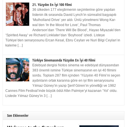
21. Yüzyılın En İyi 100 Filmi
36 ülkeden 177 eleştirmenin seçimlerine göre yapılan
listenin ilk sırasında David Lynch’in sürrealist başyapıtı
‘Mulholland Drive’ yer aldı. Ünlü yönetmeni Wong Kar-
wai’den ‘In the Mood for Love’, Paul Thomas
Anderson’dan ‘There Will Be Blood’, Hayao Miyazaki’den
‘Spirited Away’ ve Richard Linklater’dan ‘Boyhood’ izledi. Listeye
Türkiye’den senaryosunu Ercan Kesal, Ebru Ceylan ve Nuri Bilgi Ceylan’ın
kaleme […]
Türkiye Sinemasında Yüzyılın En İyi 40 Filmi
Edebiyat dergisi Notos sinema ve edebiyat dünyasından
383 önemli ismine Türkiye sinemasının en iyi 40 filmini
sordu. Toplam 287 film içinden ‘Yüzyılın 40 Filmi’ni seçen
aydınların ortak kararına göre en iyi film senaryosunu
Yılmaz Güney’in yazıp Şerif Gören’in yönettiği ve 1982
Cannes Film Festival’inde büyük ödül Altın Palmiye’yi kazanan ‘Yol’ oldu.
Listede Yılmaz Güney’in 3 […]
Son Eklenenler