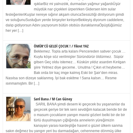
ışıklarBiz mi yalnızdık, durmadan yağmur yağardıÜşür
müydük nar çiçekleri ürperirken Gidersen kim sular
fesleğenleriKuşlar nereye sığınır akşam oluncaSessizliği dinliyorum şimdi
ve soluğunuSustuğun yerde birşeyler kırılıyorBekleyiş diyorum caddelere,
dalıp gidiyorsun Adını yazıyorum bütün otobüs duraklarınaÖpüştüğümüz
her yer […]
ÖMÜR’CÜ GELDİ ÇOCUK ! / Fikret YAZ
Beklemez. Topla arta kalanı Pencereden satıver çocuk …
Kuytu köşe söz verilmişler Süründürür öldürmez. Süpür
gitsen Geç oldu istemez… Küskün yıldız asardım Kırılgan
şiire Yetmez diye geceme.. Unutma ! Çıkın et heybeme…
Bak orda bir kaç imge kalmış Eski bir Şair’den miras.
Nasılsa son dizeye saklanmış. İyi bak eskitme ! Sana kalsın… Resme
ısınmamıştım. Bir […]
Sarıl Bana / M Can Güney
SARIL BANA şimdi desem ki geçecek bu yaşananlar da
geçecek geriye bir tek seni sevdiğim kalacak bende bir de
o masum çocukların yangın mavisi gözleri belki bir de bir
türlü duyulmayan çığlığında annelerin yüreğimizin
kanayan yarası kardeşliğe hasret o güzel ülkem sanma
sakın değmez bu yangın yeri bu darmadağan, cehenneme dönmüş ülke