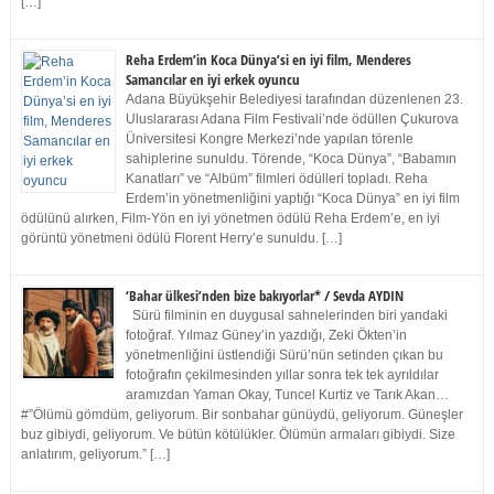
[…]
Reha Erdem’in Koca Dünya’si en iyi film, Menderes
Samancılar en iyi erkek oyuncu
Adana Büyükşehir Belediyesi tarafından düzenlenen 23.
Uluslararası Adana Film Festivali’nde ödüllen Çukurova
Üniversitesi Kongre Merkezi’nde yapılan törenle
sahiplerine sunuldu. Törende, “Koca Dünya”, “Babamın
Kanatları” ve “Albüm” filmleri ödülleri topladı. Reha
Erdem’in yönetmenliğini yaptığı “Koca Dünya” en iyi film
ödülünü alırken, Film-Yön en iyi yönetmen ödülü Reha Erdem’e, en iyi
görüntü yönetmeni ödülü Florent Herry’e sunuldu. […]
‘Bahar ülkesi’nden bize bakıyorlar* / Sevda AYDIN
Sürü filminin en duygusal sahnelerinden biri yandaki
fotoğraf. Yılmaz Güney’in yazdığı, Zeki Ökten’in
yönetmenliğini üstlendiği Sürü’nün setinden çıkan bu
fotoğrafın çekilmesinden yıllar sonra tek tek ayrıldılar
aramızdan Yaman Okay, Tuncel Kurtiz ve Tarık Akan…
#”Ölümü gömdüm, geliyorum. Bir sonbahar günüydü, geliyorum. Güneşler
buz gibiydi, geliyorum. Ve bütün kötülükler. Ölümün armaları gibiydi. Size
anlatırım, geliyorum.” […]