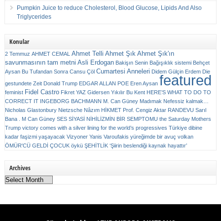
Pumpkin Juice to reduce Cholesterol, Blood Glucose, Lipids And Also
Triglycerides
Konular
Ahmet Telli
Ahmet Şık
Ahmet Şık'ın
2 Temmuz
AHMET CEMAL
savunmasının tam metni
Asli Erdogan
Bakişın Senin
Bağışıklık sistemi
Behçet
Cumartesi Anneleri
Aysan
Bu Tufandan Sonra
Cansu Çöl
Didem Gülçin Erdem
Die
featured
gestundete Zeit
Donald Trump
EDGAR ALLAN POE
Eren Aysan
Fidel Castro
feminist
Fikret YAZ
Gidersen Yıkılır Bu Kent
HERE’S WHAT TO DO TO
CORRECT IT
INGEBORG BACHMANN
M. Can Güney
Madımak
Nefessiz kalmak…
Nicholas Glastonbury
Nietzsche
Nâzım HİKMET
Prof. Cengiz Aktar
RANDEVU
Sarıl
Bana . M Can Güney
SES
SİYASİ NİHİLİZMİN BİR SEMPTOMU
the Saturday Mothers
Trump victory comes with a silver lining for the world’s progressives
Türkiye dibine
kadar faşizmi yaşayacak
Vizyoner
Yanis Varoufakis
yüreğimde bir avuç volkan
ÖMÜR'CÜ GELDİ ÇOCUK
öykü
ŞEHİTLİK
‘Şiirin beslendiği kaynak hayattır’
Archives
Archives