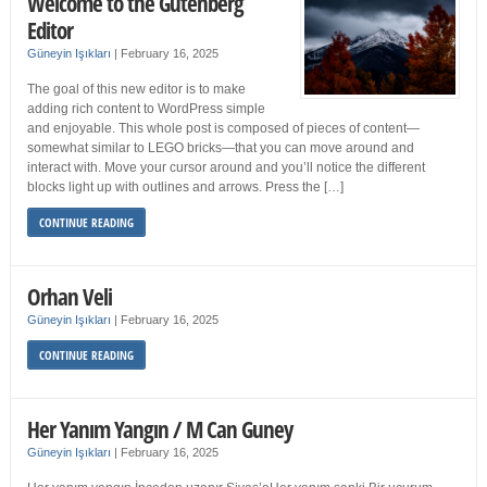
Welcome to the Gutenberg
Editor
Güneyin Işıkları
|
February 16, 2025
The goal of this new editor is to make
adding rich content to WordPress simple
and enjoyable. This whole post is composed of pieces of content—
somewhat similar to LEGO bricks—that you can move around and
interact with. Move your cursor around and you’ll notice the different
blocks light up with outlines and arrows. Press the […]
CONTINUE READING
Orhan Veli
Güneyin Işıkları
|
February 16, 2025
CONTINUE READING
Her Yanım Yangın / M Can Guney
Güneyin Işıkları
|
February 16, 2025