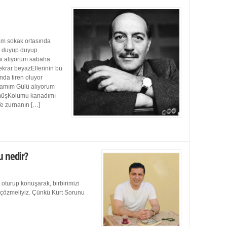
m sokak ortasında
ı duyup duyup
ini alıyorum sabaha
ekrar beyazEllerinin bu
da tiren oluyor
damım Gülü alıyorum
müşKolumu kanadımı
Ve zurnanın […]
u nedir?
 oturup konuşarak, birbirimizi
e çözmeliyiz. Çünkü Kürt Sorunu