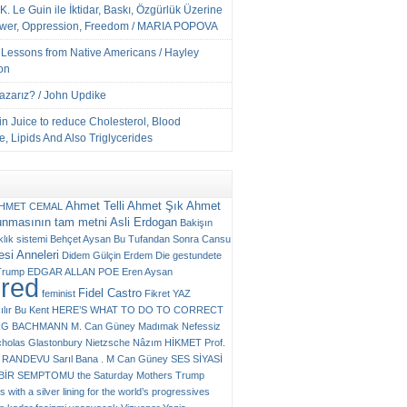
K. Le Guin ile İktidar, Baskı, Özgürlük Üzerine
ower, Oppression, Freedom / MARIA POPOVA
e Lessons from Native Americans / Hayley
on
Yazarız? / John Updike
n Juice to reduce Cholesterol, Blood
, Lipids And Also Triglycerides
Ahmet Telli
Ahmet Şık
Ahmet
HMET CEMAL
unmasının tam metni
Asli Erdogan
Bakişın
klık sistemi
Behçet Aysan
Bu Tufandan Sonra
Cansu
si Anneleri
Didem Gülçin Erdem
Die gestundete
Trump
EDGAR ALLAN POE
Eren Aysan
ured
Fidel Castro
feminist
Fikret YAZ
ılır Bu Kent
HERE’S WHAT TO DO TO CORRECT
RG BACHMANN
M. Can Güney
Madımak
Nefessiz
cholas Glastonbury
Nietzsche
Nâzım HİKMET
Prof.
RANDEVU
Sarıl Bana . M Can Güney
SES
SİYASİ
N BİR SEMPTOMU
the Saturday Mothers
Trump
 with a silver lining for the world’s progressives