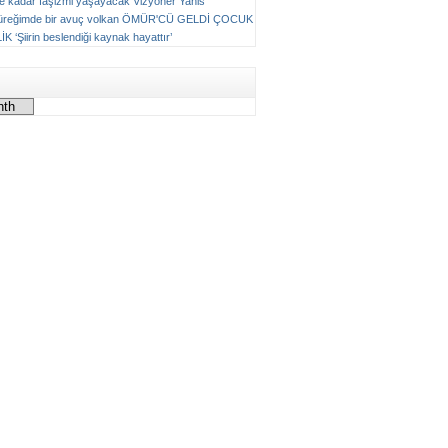
ne kadar faşizmi yaşayacak
Vizyoner
Yanis
üreğimde bir avuç volkan
ÖMÜR'CÜ GELDİ ÇOCUK
LİK
‘Şiirin beslendiği kaynak hayattır’