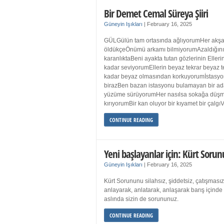
Bir Demet Cemal Süreya Şiiri
Güneyin Işıkları
|
February 16, 2025
GÜLGülün tam ortasında ağlıyorumHer akşa
öldükçeÖnümü arkamı bilmiyorumAzaldığın
karanlıktaBeni ayakta tutan gözlerinin Eller
kadar seviyorumEllerin beyaz tekrar beyaz t
kadar beyaz olmasından korkuyorumİstasyon
birazBen bazan istasyonu bulamayan bir a
yüzüme sürüyorumHer nasılsa sokağa düş
kırıyorumBir kan oluyor bir kıyamet bir çalgı
CONTINUE READING
Yeni başlayanlar için: Kürt Sorun
Güneyin Işıkları
|
February 16, 2025
Kürt Sorununu silahsız, şiddetsiz, çatışmasız
anlayarak, anlatarak, anlaşarak barış içind
aslında sizin de sorununuz.
CONTINUE READING