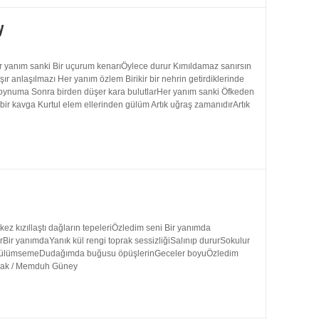
y
 yanım sanki Bir uçurum kenarıÖylece durur Kımıldamaz sanırsın
 anlaşılmazı Her yanım özlem Birikir bir nehrin getirdiklerinde
 boynuma Sonra birden düşer kara bulutlarHer yanım sanki Öfkeden
bir kavga Kurtul elem ellerinden gülüm Artık uğraş zamanıdırArtık
 kızıllaştı dağların tepeleriÖzledim seni Bir yanımda
rBir yanımdaYanık kül rengi toprak sessizliğiSalınıp dururSokulur
uk gülümsemeDudağımda buğusu öpüşlerinGeceler boyuÖzledim
ynak / Memduh Güney