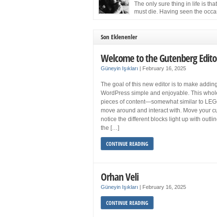
more sleep but what if you get your 8 hours a
The only sure thing in life is tha
and still feel fatigued when your […]
must die. Having seen the occa
images of the frail Fidel Castro 
one knew that sooner rather than later the lea
the Cuban Revolution would succumb to that
Son Eklenenler
strict of all human laws. Although saddened i
personal ways by the […]
Welcome to the Gutenberg Edito
Güneyin Işıkları
|
February 16, 2025
The goal of this new editor is to make adding
WordPress simple and enjoyable. This whol
pieces of content—somewhat similar to LEG
move around and interact with. Move your cu
notice the different blocks light up with outl
the […]
CONTINUE READING
Orhan Veli
Güneyin Işıkları
|
February 16, 2025
CONTINUE READING