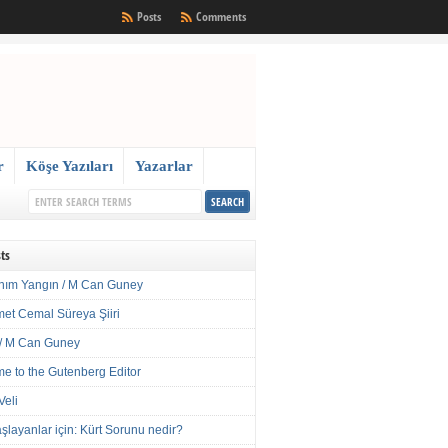
Posts
Comments
r
Köşe Yazıları
Yazarlar
ts
nım Yangın / M Can Guney
met Cemal Süreya Şiiri
/ M Can Guney
e to the Gutenberg Editor
Veli
şlayanlar için: Kürt Sorunu nedir?