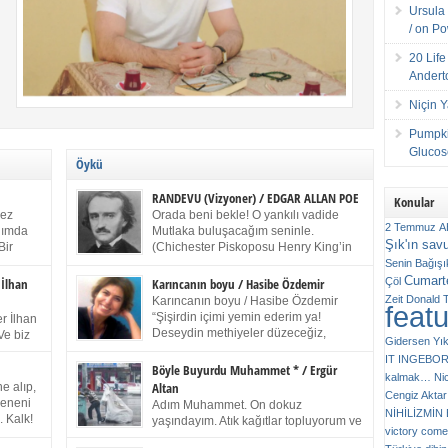
Ursula 
/ on P
20 Lif
Andert
Niçin 
Pumpki
Glucose
Öykü
RANDEVU (Vizyoner) / EDGAR ALLAN POE
Konular
kez
Orada beni bekle! O yankılı vadide
2 Temmuz
A
anımda
Mutlaka buluşacağım seninle.
Şık'ın sav
Bir
(Chichester Piskoposu Henry King’in
ıp
karısının ölümü üstüne yazdığı ağıt.)
Senin
Bağışı
m bir
Talihsiz ve gizemli adam! – Sen ki kendi hayal
Cumarte
Çöl
 İlhan
Karıncanın boyu / Hasibe Özdemir
gücünün parlaklığıyla afalladın, gençliğinin alevleri
Zeit
Donald 
Karıncanın boyu / Hasibe Özdemir
feat
ziran
arasına düştün! Hayalimde seni tekrar görüyorum!
“Şişirdin içimi yemin ederim ya!
r İlhan
Bir kez daha önümde duruyor siluetin! – Olduğun –
Deseydin methiyeler düzeceğiz,
Ve biz
Gidersen Yık
ah olduğun gibi değil soğuk vadide ve gölgelerin […]
çıkmazdım evden.” Sesi sinirden
 kardeş
IT
INGEBO
titriyor. “Sana gel demedim kızım.” diyorum sakince.
Benim
Böyle Buyurdu Muhammet * / Ergür
kalmak…
Ni
“Takıldın peşime madem, ne duyarsan
Altan
e alıp,
Cengiz Aktar
katlanacaksın.” Bir sigara yakıyor. Başını yana yatırıp,
 olduğu
Çeneni
Adım Muhammet. On dokuz
bezmiş annelerin yılgın bakışıyla süzüyor beni.
NİHİLİZMİ
. Kalk!
yaşındayım. Atık kağıtlar topluyorum ve
Kaşlarımı kaldırıp ona bakıyorum ben de. Pes ediyor.
victory comes
ışarda
Kızılay`dan Ulus`a kadar üç kez
“Git nereye atacaksan at, ben mezeleri söylüyorum