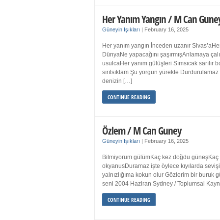
Her Yanım Yangın / M Can Gune
Güneyin Işıkları
|
February 16, 2025
Her yanım yangın İnceden uzanır Sivas’aHer
DünyaNe yapacağını şaşırmışAnlamaya çalışır
usulcaHer yanım gülüşleri Sımsıcak sarılır
sırılsıklam Şu yorgun yürekte Durdurulamaz 
denizin […]
CONTINUE READING
Özlem / M Can Guney
Güneyin Işıkları
|
February 16, 2025
Bilmiyorum gülümKaç kez doğdu güneşKaç kez
okyanusDuramaz işte öylece kıyılarda sevişi
yalnızlığıma kokun olur Gözlerim bir bur
seni 2004 Haziran Sydney / Toplumsal Ka
CONTINUE READING