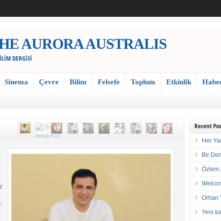
 / THE AURORA AUSTRALIS
BİLİM DERGİSİ
Sinema
Çevre
Bilim
Felsefe
Toplum
Etkinlik
Habe
Recent Pos
Her Ya
Bir De
Özlem 
Welcom
z
Orhan 
.
Yeni ba