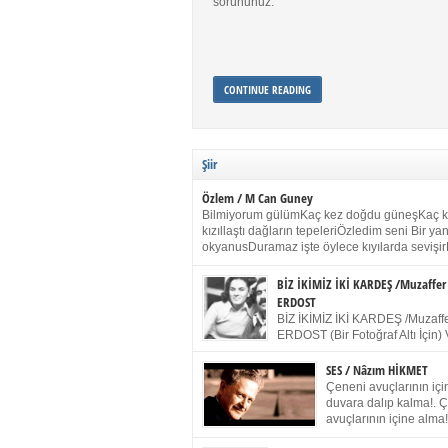
sorununuz.
CONTINUE READING
Şiir
Özlem / M Can Guney
Bilmiyorum gülümKaç kez doğdu güneşKaç 
kızıllaştı dağların tepeleriÖzledim seni Bir y
okyanusDuramaz işte öylece kıyılarda sevişir
yanımdaYanık kül rengi toprak sessizliğiSalın
dururSokulur yalnızlığıma kokun olur Gözleri
BİZ İKİMİZ İKİ KARDEŞ /Muzaffer
buruk gülümsemeDudağımda buğusu
ERDOST
öpüşlerinGeceler boyuÖzledim seni 2004 Ha
BİZ İKİMİZ İKİ KARDEŞ /Muzaffe
Sydney / Toplumsal Kaynak / Memduh Güney
ERDOST (Bir Fotoğraf Altı İçin) 
geleceğiz bir gün, biz ikimiz İki
Duracağız Fotoğrafımızda durduğumuz gibi 
SES / Nâzım HİKMET
ellerimde kelepçe Yüzümde yapay bir gülüş
Çeneni avuçlarının için
(Kelepçeyi yadırgamanın gülüşü belki İlk kez
duvara dalıp kalma!. 
için Sonra alıştım Ve unuttum sonra kelepçeyi
avuçlarının içine alma!
bileklerimde) Senin yüzün İçerde olmanın ve
Pencereye gel! Bak! D
umudun arasında Ve ilk […]