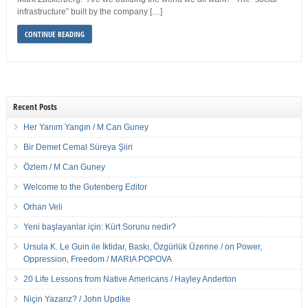
infrastructure” built by the company […]
CONTINUE READING
Recent Posts
Her Yanım Yangın / M Can Guney
Bir Demet Cemal Süreya Şiiri
Özlem / M Can Guney
Welcome to the Gutenberg Editor
Orhan Veli
Yeni başlayanlar için: Kürt Sorunu nedir?
Ursula K. Le Guin ile İktidar, Baskı, Özgürlük Üzerine / on Power,
Oppression, Freedom / MARIA POPOVA
20 Life Lessons from Native Americans / Hayley Anderton
Niçin Yazarız? / John Updike