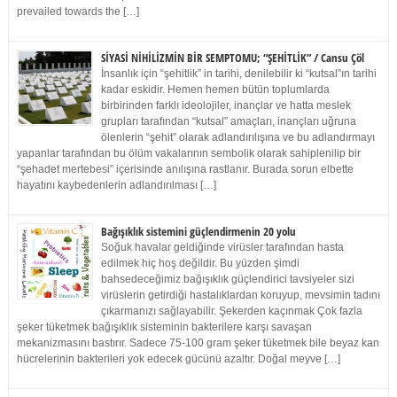
prevailed towards the […]
SİYASİ NİHİLİZMİN BİR SEMPTOMU; “ŞEHİTLİK” / Cansu Çöl
İnsanlık için “şehitlik” in tarihi, denilebilir ki “kutsal”ın tarihi
kadar eskidir. Hemen hemen bütün toplumlarda
birbirinden farklı ideolojiler, inançlar ve hatta meslek
grupları tarafından “kutsal” amaçları, inançları uğruna
ölenlerin “şehit” olarak adlandırılışına ve bu adlandırmayı
yapanlar tarafından bu ölüm vakalarının sembolik olarak sahiplenilip bir
“şehadet mertebesi” içerisinde anılışına rastlanır. Burada sorun elbette
hayatını kaybedenlerin adlandırılması […]
Bağışıklık sistemini güçlendirmenin 20 yolu
Soğuk havalar geldiğinde virüsler tarafından hasta
edilmek hiç hoş değildir. Bu yüzden şimdi
bahsedeceğimiz bağışıklık güçlendirici tavsiyeler sizi
virüslerin getirdiği hastalıklardan koruyup, mevsimin tadını
çıkarmanızı sağlayabilir. Şekerden kaçınmak Çok fazla
şeker tüketmek bağışıklık sisteminin bakterilere karşı savaşan
mekanizmasını bastırır. Sadece 75-100 gram şeker tüketmek bile beyaz kan
hücrelerinin bakterileri yok edecek gücünü azaltır. Doğal meyve […]