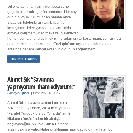
Dille kolay… Tam yirmi dört koca sene
geçmiş o karanlık günün ardından. Her şey
dün gibi oysa. Ölümünden hemen önce
Sıvas’tan telefonla arayan babamla
konuşmam, televizyondan olayları takip
etmeye çalışmam, Madımak Oteli yakıldıktan
hemen sonra bilgi alabilmek için oradan oraya koşturmam; sonrasında
da dönemin bakanı Mehmet Gazioğlu’nun açıklamasından ölenlerin
arasında babam Behçet Aysan’ın olduğunu öğrenmem… […]
CONTINUE READING
Ahmet Şık “Savunma
yapmıyorum itham ediyorum!”
Güneyin Işıkları
|
February 16, 2025
Ahmet Şık’ın savunmasının tam metni:
Sözlerime 3 yıl önce, 2014’te yayımlanan
‘Paralel Yürüdük Biz Bu Yollarda’ isimli
kitabımın önsözünden bir alıntıyla
başlayacağım. AKP ve Gülen Cemaati
arasındaki mafyatik iktidar ortaklığının nasıl dağıldığını anlatan bu