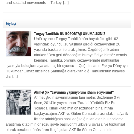
and socialist movements in Turkey. […]
Söyleşi
Turgay Tanülkü: BU RÖPORTAJI OKUMALISINIZ
Ünlü oyuncu Turgay Tanülkü’nün hayatı film gibi. 62
yaşındaki oyuncu, 18 yaşında girdiği cezaevinden 26
yaşında başka biri olarak çıkmış. Özgürlüğe ilk adımı
atarken “Ben geri döneceğim buraya!” diye bir söz vermiş
kendine. Tanülkü, ömrünü cezaevlerinde mahkumları
tiyatroyla buluşturmaya adamış bir oyuncu… Çoğu insanın Eşkıya Dünyaya
Hükümdar Olmaz dizisinde Şahinağa olarak tanıdığı Tanülkü’nün hikayesi
dizi […]
Ahmet Şık “Savunma yapmıyorum itham ediyorum!”
Ahmet Şık’ın savunmasının tam metni: Sözlerime 3 yıl
önce, 2014’te yayımlanan ‘Paralel Yürüdük Biz Bu
Yollarda’ isimli kitabımın önsözünden bir alıntıyla
başlayacağım. AKP ve Gülen Cemaati arasındaki mafyatik
iktidar ortaklığının nasıl dağıldığını anlatan bu inceleme-
araştırma kitabımın önsözü şöyle başlıyor: “Türkiye’yi siyasal ve toplumsal
olarak beraber dönüştüren iki güç olan AKP ile Gülen Cemaati’nin