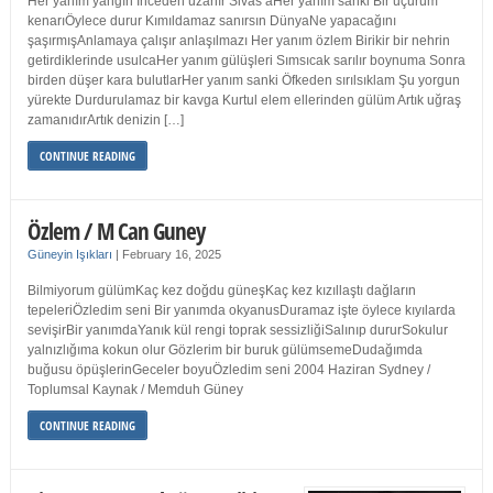
Her yanım yangın İnceden uzanır Sivas’aHer yanım sanki Bir uçurum
kenarıÖylece durur Kımıldamaz sanırsın DünyaNe yapacağını
şaşırmışAnlamaya çalışır anlaşılmazı Her yanım özlem Birikir bir nehrin
getirdiklerinde usulcaHer yanım gülüşleri Sımsıcak sarılır boynuma Sonra
birden düşer kara bulutlarHer yanım sanki Öfkeden sırılsıklam Şu yorgun
yürekte Durdurulamaz bir kavga Kurtul elem ellerinden gülüm Artık uğraş
zamanıdırArtık denizin […]
CONTINUE READING
Özlem / M Can Guney
Güneyin Işıkları
|
February 16, 2025
Bilmiyorum gülümKaç kez doğdu güneşKaç kez kızıllaştı dağların
tepeleriÖzledim seni Bir yanımda okyanusDuramaz işte öylece kıyılarda
sevişirBir yanımdaYanık kül rengi toprak sessizliğiSalınıp dururSokulur
yalnızlığıma kokun olur Gözlerim bir buruk gülümsemeDudağımda
buğusu öpüşlerinGeceler boyuÖzledim seni 2004 Haziran Sydney /
Toplumsal Kaynak / Memduh Güney
CONTINUE READING