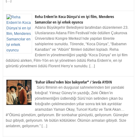
[…]
Reha Erdem’in Koca Dünya’si en iyi film, Menderes
Samancılar en iyi erkek oyuncu
Adana Büyükşehir Belediyesi tarafından düzenlenen 23.
Uluslararası Adana Film Festivali’nde ödüllen Çukurova
Üniversitesi Kongre Merkezi’nde yapılan törenle
sahiplerine sunuldu. Törende, “Koca Dünya”, “Babamın
Kanatları” ve “Albüm” filmleri ödülleri topladı. Reha
Erdem’in yönetmenliğini yaptığı “Koca Dünya” en iyi film
ödülünü alırken, Film-Yön en iyi yönetmen ödülü Reha Erdem’e, en iyi
görüntü yönetmeni ödülü Florent Herry’e sunuldu. […]
‘Bahar ülkesi’nden bize bakıyorlar* / Sevda AYDIN
Sürü filminin en duygusal sahnelerinden biri yandaki
fotoğraf. Yılmaz Güney’in yazdığı, Zeki Ökten’in
yönetmenliğini üstlendiği Sürü’nün setinden çıkan bu
fotoğrafın çekilmesinden yıllar sonra tek tek ayrıldılar
aramızdan Yaman Okay, Tuncel Kurtiz ve Tarık Akan…
#”Ölümü gömdüm, geliyorum. Bir sonbahar günüydü, geliyorum. Güneşler
buz gibiydi, geliyorum. Ve bütün kötülükler. Ölümün armaları gibiydi. Size
anlatırım, geliyorum.” […]