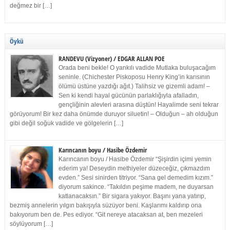
değmez bir […]
Öykü
RANDEVU (Vizyoner) / EDGAR ALLAN POE
Orada beni bekle! O yankılı vadide Mutlaka buluşacağım
seninle. (Chichester Piskoposu Henry King’in karısının
ölümü üstüne yazdığı ağıt.) Talihsiz ve gizemli adam! –
Sen ki kendi hayal gücünün parlaklığıyla afalladın,
gençliğinin alevleri arasına düştün! Hayalimde seni tekrar
görüyorum! Bir kez daha önümde duruyor siluetin! – Olduğun – ah olduğun
gibi değil soğuk vadide ve gölgelerin […]
Karıncanın boyu / Hasibe Özdemir
Karıncanın boyu / Hasibe Özdemir “Şişirdin içimi yemin
ederim ya! Deseydin methiyeler düzeceğiz, çıkmazdım
evden.” Sesi sinirden titriyor. “Sana gel demedim kızım.”
diyorum sakince. “Takıldın peşime madem, ne duyarsan
katlanacaksın.” Bir sigara yakıyor. Başını yana yatırıp,
bezmiş annelerin yılgın bakışıyla süzüyor beni. Kaşlarımı kaldırıp ona
bakıyorum ben de. Pes ediyor. “Git nereye atacaksan at, ben mezeleri
söylüyorum […]