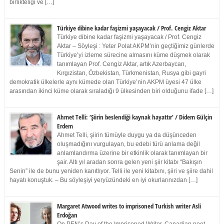
birlikteliği ve […]
Türkiye dibine kadar faşizmi yaşayacak / Prof. Cengiz Aktar
Türkiye dibine kadar faşizmi yaşayacak / Prof. Cengiz
Aktar – Söyleşi : Yeter Polat AKPM’nin geçtiğimiz günlerde
Türkiye’yi izleme sürecine almasını küme düşmek olarak
tanımlayan Prof. Cengiz Aktar, artık Azerbaycan,
Kırgızistan, Özbekistan, Türkmenistan, Rusya gibi gayri
demokratik ülkelerle aynı kümede olan Türkiye’nin AKPM üyesi 47 ülke
arasından ikinci küme olarak sıraladığı 9 ülkesinden biri olduğunu ifade […]
Ahmet Telli: ‘Şiirin beslendiği kaynak hayattır’ / Didem Gülçin
Erdem
Ahmet Telli, şiirin tümüyle duygu ya da düşünceden
oluşmadığını vurgulayan, bu edebi türü anlama değil
anlamlandırma üzerine bir etkinlik olarak tanımlayan bir
şair. Altı yıl aradan sonra gelen yeni şiir kitabı “Bakışın
Senin” ile de bunu yeniden kanıtlıyor. Telli ile yeni kitabını, şiiri ve şiire dahil
hayatı konuştuk. – Bu söyleşiyi yeryüzündeki en iyi okurlarınızdan […]
Margaret Atwood writes to imprisoned Turkish writer Asli
Erdoğan