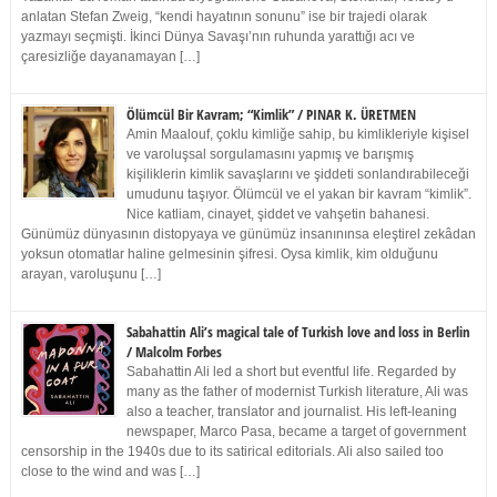
anlatan Stefan Zweig, “kendi hayatının sonunu” ise bir trajedi olarak
yazmayı seçmişti. İkinci Dünya Savaşı’nın ruhunda yarattığı acı ve
çaresizliğe dayanamayan […]
Ölümcül Bir Kavram; “Kimlik” / PINAR K. ÜRETMEN
Amin Maalouf, çoklu kimliğe sahip, bu kimlikleriyle kişisel
ve varoluşsal sorgulamasını yapmış ve barışmış
kişiliklerin kimlik savaşlarını ve şiddeti sonlandırabileceği
umudunu taşıyor. Ölümcül ve el yakan bir kavram “kimlik”.
Nice katliam, cinayet, şiddet ve vahşetin bahanesi.
Günümüz dünyasının distopyaya ve günümüz insanınınsa eleştirel zekâdan
yoksun otomatlar haline gelmesinin şifresi. Oysa kimlik, kim olduğunu
arayan, varoluşunu […]
Sabahattin Ali’s magical tale of Turkish love and loss in Berlin
/ Malcolm Forbes
Sabahattin Ali led a short but eventful life. Regarded by
many as the father of modernist Turkish literature, Ali was
also a teacher, translator and journalist. His left-leaning
newspaper, Marco Pasa, became a target of government
censorship in the 1940s due to its satirical editorials. Ali also sailed too
close to the wind and was […]