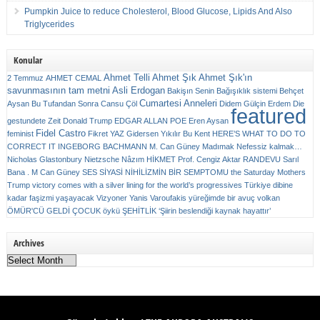
Pumpkin Juice to reduce Cholesterol, Blood Glucose, Lipids And Also
Triglycerides
Konular
Ahmet Telli
Ahmet Şık
Ahmet Şık'ın
2 Temmuz
AHMET CEMAL
savunmasının tam metni
Asli Erdogan
Bakişın Senin
Bağışıklık sistemi
Behçet
Cumartesi Anneleri
Aysan
Bu Tufandan Sonra
Cansu Çöl
Didem Gülçin Erdem
Die
featured
gestundete Zeit
Donald Trump
EDGAR ALLAN POE
Eren Aysan
Fidel Castro
feminist
Fikret YAZ
Gidersen Yıkılır Bu Kent
HERE’S WHAT TO DO TO
CORRECT IT
INGEBORG BACHMANN
M. Can Güney
Madımak
Nefessiz kalmak…
Nicholas Glastonbury
Nietzsche
Nâzım HİKMET
Prof. Cengiz Aktar
RANDEVU
Sarıl
Bana . M Can Güney
SES
SİYASİ NİHİLİZMİN BİR SEMPTOMU
the Saturday Mothers
Trump victory comes with a silver lining for the world’s progressives
Türkiye dibine
kadar faşizmi yaşayacak
Vizyoner
Yanis Varoufakis
yüreğimde bir avuç volkan
ÖMÜR'CÜ GELDİ ÇOCUK
öykü
ŞEHİTLİK
‘Şiirin beslendiği kaynak hayattır’
Archives
Archives