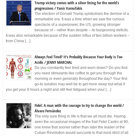
Trump victory comes with a silver lining for the world’s
progressives / Yanis Varoufakis
The election of Donald Trump symbolises the demise of a
remarkable era. It was a time when we saw the curious
spectacle of a superpower, the US, growing stronger
because of – rather than despite – its burgeoning deficits.
It was also remarkable because of the sudden influx of two billion workers –
from China […]
Always Feel Tired? It’s Probably Because Your Body Is Too
Acidic / JENNY MARCHAL
Do you constantly feel tired and worn down? Do you find
you need stimulants like coffee to get you through the
morning or even generally throughout the day? Your first
go-to solution may well be to get more sleep but what if
you get your 8 hours a night and still feel fatigued when your […]
Fidel: A man with the courage to try to change the world /
Álvaro Fernández
The only sure thing in life is that we all must die. Having
seen the occasional images of the frail Fidel Castro at 90,
one knew that sooner rather than later the leader of the
Cuban Revolution would succumb to that most strict of all