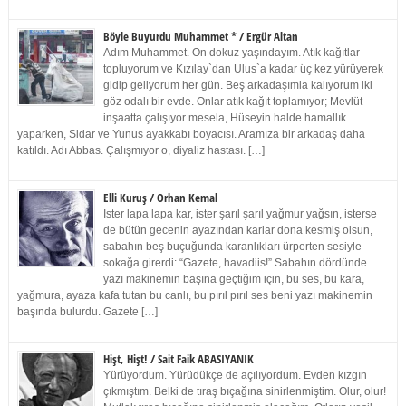
Böyle Buyurdu Muhammet * / Ergür Altan
Adım Muhammet. On dokuz yaşındayım. Atık kağıtlar
topluyorum ve Kızılay`dan Ulus`a kadar üç kez yürüyerek
gidip geliyorum her gün. Beş arkadaşımla kalıyorum iki
göz odalı bir evde. Onlar atık kağıt toplamıyor; Mevlüt
inşaatta çalışıyor mesela, Hüseyin halde hamallık
yaparken, Sidar ve Yunus ayakkabı boyacısı. Aramıza bir arkadaş daha
katıldı. Adı Abbas. Çalışmıyor o, diyaliz hastası. […]
Elli Kuruş / Orhan Kemal
İster lapa lapa kar, ister şarıl şarıl yağmur yağsın, isterse
de bütün gecenin ayazından karlar dona kesmiş olsun,
sabahın beş buçuğunda karanlıkları ürperten sesiyle
sokağa girerdi: “Gazete, havadiis!” Sabahın dördünde
yazı makinemin başına geçtiğim için, bu ses, bu kara,
yağmura, ayaza kafa tutan bu canlı, bu pırıl pırıl ses beni yazı makinemin
başında bulurdu. Gazete […]
Hişt, Hişt! / Sait Faik ABASIYANIK
Yürüyordum. Yürüdükçe de açılıyordum. Evden kızgın
çıkmıştım. Belki de tıraş bıçağına sinirlenmiştim. Olur, olur!