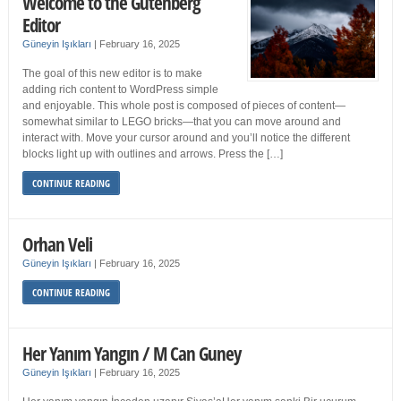
Welcome to the Gutenberg
Editor
Güneyin Işıkları
|
February 16, 2025
The goal of this new editor is to make
adding rich content to WordPress simple
and enjoyable. This whole post is composed of pieces of content—
somewhat similar to LEGO bricks—that you can move around and
interact with. Move your cursor around and you’ll notice the different
blocks light up with outlines and arrows. Press the […]
CONTINUE READING
Orhan Veli
Güneyin Işıkları
|
February 16, 2025
CONTINUE READING
Her Yanım Yangın / M Can Guney
Güneyin Işıkları
|
February 16, 2025