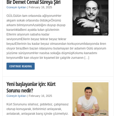
Bir Demet Cemal Süreya Şiiri
Güneyin Işıkları
|
February 16, 2025
GÜLGülün tam ortasında ağlıyorumHer
akşam sokak ortasında öldükçeÖnümü
arkamı bilmiyorumAzaldığını duyup duyup
karanlıktaBeni ayakta tutan gözlerinin
Ellerini alıyorum sabaha kadar
seviyorumEllerin beyaz tekrar beyaz tekrar
beyazEllerinin bu kadar beyaz olmasından korkuyorumİstasyonda tiren
oluyor birazBen bazan istasyonu bulamayan bir adamım Gülü alıyorum
yüzüme sürüyorumHer nasılsa sokağa düşmüşKolumu kanadımı
kırıyorumBir kan oluyor bir kıyamet bir çalgıVe zurnanın […]
CONTINUE READING
Yeni başlayanlar için: Kürt
Sorunu nedir?
Güneyin Işıkları
|
February 16, 2025
Kürt Sorununu silahsız, şiddetsiz, çatışmasız
oturup konuşarak, birbirimizi anlayarak,
anlatarak, anlaşarak barış içinde çözmeliyiz.