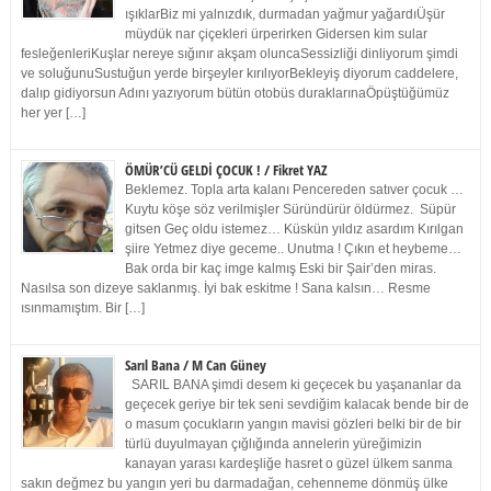
ışıklarBiz mi yalnızdık, durmadan yağmur yağardıÜşür
müydük nar çiçekleri ürperirken Gidersen kim sular
fesleğenleriKuşlar nereye sığınır akşam oluncaSessizliği dinliyorum şimdi
ve soluğunuSustuğun yerde birşeyler kırılıyorBekleyiş diyorum caddelere,
dalıp gidiyorsun Adını yazıyorum bütün otobüs duraklarınaÖpüştüğümüz
her yer […]
ÖMÜR’CÜ GELDİ ÇOCUK ! / Fikret YAZ
Beklemez. Topla arta kalanı Pencereden satıver çocuk …
Kuytu köşe söz verilmişler Süründürür öldürmez. Süpür
gitsen Geç oldu istemez… Küskün yıldız asardım Kırılgan
şiire Yetmez diye geceme.. Unutma ! Çıkın et heybeme…
Bak orda bir kaç imge kalmış Eski bir Şair’den miras.
Nasılsa son dizeye saklanmış. İyi bak eskitme ! Sana kalsın… Resme
ısınmamıştım. Bir […]
Sarıl Bana / M Can Güney
SARIL BANA şimdi desem ki geçecek bu yaşananlar da
geçecek geriye bir tek seni sevdiğim kalacak bende bir de
o masum çocukların yangın mavisi gözleri belki bir de bir
türlü duyulmayan çığlığında annelerin yüreğimizin
kanayan yarası kardeşliğe hasret o güzel ülkem sanma
sakın değmez bu yangın yeri bu darmadağan, cehenneme dönmüş ülke