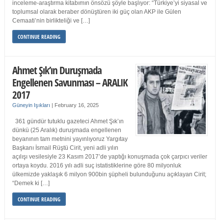
inceleme-araştırma kitabımın önsözü şöyle başlıyor: “Türkiye’yi siyasal ve
toplumsal olarak beraber dönüştüren iki güç olan AKP ile Gülen
Cemaati’nin birlikteliği ve […]
CONTINUE READING
Ahmet Şık’ın Duruşmada
Engellenen Savunması – ARALIK
2017
Güneyin Işıkları
|
February 16, 2025
361 gündür tutuklu gazeteci Ahmet Şık’ın
dünkü (25 Aralık) duruşmada engellenen
beyanının tam metnini yayınlıyoruz Yargıtay
Başkanı İsmail Rüştü Cirit, yeni adli yılın
açılışı vesilesiyle 23 Kasım 2017’de yaptığı konuşmada çok çarpıcı veriler
ortaya koydu. 2016 yılı adli suç istatistiklerine göre 80 milyonluk
ülkemizde yaklaşık 6 milyon 900bin şüpheli bulunduğunu açıklayan Cirit;
“Demek ki […]
CONTINUE READING