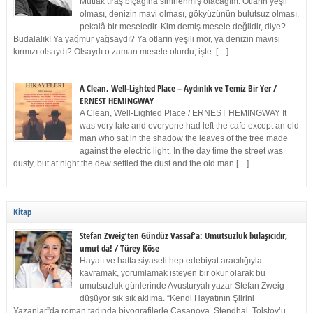
Mutlak tıraş bıçağına sinirlenmiş olacağım. Otların yeşil
olması, denizin mavi olması, gökyüzünün bulutsuz olması,
pekalâ bir meseledir. Kim demiş mesele değildir, diye?
Budalalık! Ya yağmur yağsaydı? Ya otların yeşili mor, ya denizin mavisi
kırmızı olsaydı? Olsaydı o zaman mesele olurdu, işte. […]
A Clean, Well-Lighted Place – Aydınlık ve Temiz Bir Yer /
ERNEST HEMINGWAY
A Clean, Well-Lighted Place / ERNEST HEMINGWAY It
was very late and everyone had left the cafe except an old
man who sat in the shadow the leaves of the tree made
against the electric light. In the day time the street was
dusty, but at night the dew settled the dust and the old man […]
Kitap
Stefan Zweig’ten Gündüz Vassaf’a: Umutsuzluk bulaşıcıdır,
umut da! / Türey Köse
Hayatı ve hatta siyaseti hep edebiyat aracılığıyla
kavramak, yorumlamak isteyen bir okur olarak bu
umutsuzluk günlerinde Avusturyalı yazar Stefan Zweig
düşüyor sık sık aklıma. “Kendi Hayatının Şiirini
Yazanlar”da roman tadında biyografilerle Casanova, Stendhal, Tolstoy’u