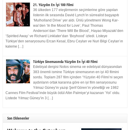
21. Yüzyılın En İyi 100 Filmi
36 ülkeden 177 eleştirmenin seçimlerine göre yapılan
listenin ilk sırasında David Lynch’in sürrealist başyapıtı
‘Mulholland Drive’ yer aldı. Ünlü yönetmeni Wong Kar-
wai’den ‘In the Mood for Love’, Paul Thomas
Anderson’dan ‘There Will Be Blood’, Hayao Miyazaki’den
‘Spirited Away’ ve Richard Linklater’dan ‘Boyhood’ izledi. Listeye
Türkiye’den senaryosunu Ercan Kesal, Ebru Ceylan ve Nuri Bilgi Ceylan’ın
kaleme […]
Türkiye Sinemasında Yüzyılın En İyi 40 Filmi
Edebiyat dergisi Notos sinema ve edebiyat dünyasından
383 önemli ismine Türkiye sinemasının en iyi 40 filmini
sordu. Toplam 287 film içinden ‘Yüzyılın 40 Filmi’ni seçen
aydınların ortak kararına göre en iyi film senaryosunu
Yılmaz Güney’in yazıp Şerif Gören’in yönettiği ve 1982
Cannes Film Festival’inde büyük ödül Altın Palmiye’yi kazanan ‘Yol’ oldu.
Listede Yılmaz Güney’in 3 […]
Son Eklenenler