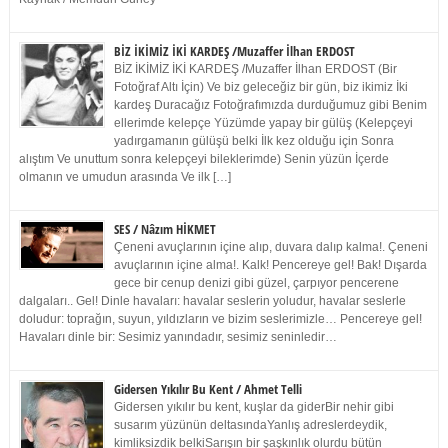
BİZ İKİMİZ İKİ KARDEŞ /Muzaffer İlhan ERDOST
BİZ İKİMİZ İKİ KARDEŞ /Muzaffer İlhan ERDOST (Bir
Fotoğraf Altı İçin) Ve biz geleceğiz bir gün, biz ikimiz İki
kardeş Duracağız Fotoğrafımızda durduğumuz gibi Benim
ellerimde kelepçe Yüzümde yapay bir gülüş (Kelepçeyi
yadırgamanın gülüşü belki İlk kez olduğu için Sonra
alıştım Ve unuttum sonra kelepçeyi bileklerimde) Senin yüzün İçerde
olmanın ve umudun arasında Ve ilk […]
SES / Nâzım HİKMET
Çeneni avuçlarının içine alıp, duvara dalıp kalma!. Çeneni
avuçlarının içine alma!. Kalk! Pencereye gel! Bak! Dışarda
gece bir cenup denizi gibi güzel, çarpıyor pencerene
dalgaları.. Gel! Dinle havaları: havalar seslerin yoludur, havalar seslerle
doludur: toprağın, suyun, yıldızların ve bizim seslerimizle… Pencereye gel!
Havaları dinle bir: Sesimiz yanındadır, sesimiz seninledir…
Gidersen Yıkılır Bu Kent / Ahmet Telli
Gidersen yıkılır bu kent, kuşlar da giderBir nehir gibi
susarım yüzünün deltasındaYanlış adreslerdeydik,
kimliksizdik belkiSarışın bir şaşkınlık olurdu bütün