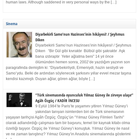
human laws. Although saddened in very personal ways by the […]
Sinema
Diyarbekirli Samo’nun Hazinses’inin hikâyesi! / Şeyhmus
Diken
Diyarbekirli Samo’nun Hazinses’inin hikâyesi! / Şeyhmus
Diken “Bir Gül gibi kıvraktır Bülbül gibi şakraktır Aşk
bana ızdıraptır Yeter ağlatma beni” 14 yıl önce
ölümünden hemen sonra, 2002’de yazdığım yazının son
paragrafında demiştim ki: “Diyarbekirliydi, Ermeniydi, hazin sesliydi ve
Samo’ydu. Belki de ardından söylenecek şarkısını yıllar evvel mezar taşına
kendisi kazımıştı. Duyan ağlar, gören ağlar, böyle […]
“Türk sinemasında oyunculuk Yılmaz Güney ile zirveye ulaşır”
Agâh Özgüç / KADİR İNCESU
9 Eylül 1984’te Paris’te yaşamını yitiren Yılmaz Güney’i
yakından tanıyan isimlerden biri de Türk sinemasının
yaşayan tarihçisi Agâh Özgüç. Özgüç’ün “Yılmaz Güney Filmleri Tarihi”
olarak adlandırdığı çalışması tam bir başvuru, temel bir kaynak kitabı olma
özelliği taşıyor. Özgüç ile Yılmaz Güney’i konuştuk. Yılmaz Güney ile nasıl
ve ne zaman tanıştınız? Yılmaz Güney’in Anadolu sinemalarında gösterimi