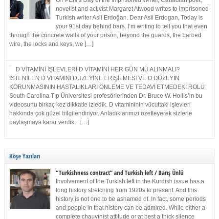
On PEN’s Day of the Imprisoned Writer, Canadian poet,
novelist and activist Margaret Atwood writes to imprisoned
Turkish writer Asli Erdoğan. Dear Asli Erdogan, Today is
your 91st day behind bars. I’m writing to tell you that even
through the concrete walls of your prison, beyond the guards, the barbed
wire, the locks and keys, we […]
D VİTAMİNİ İŞLEVLERİ D VİTAMİNİ HER GÜN MÜ ALINMALI?
İSTENİLEN D VİTAMİNİ DÜZEYİNE ERİŞİLMESİ VE O DÜZEYİN
KORUNMASININ HASTALIKLARI ÖNLEME VE TEDAVİ ETMEDEKİ ROLÜ
South Carolina Tıp Üniversitesi profesörlerinden Dr. Bruce W. Hollis’in bu
videosunu birkaç kez dikkatle izledik. D vitamininin vücuttaki işlevleri
hakkında çok güzel bilgilendiriyor. Anladıklarımızı özetleyerek sizlerle
paylaşmaya karar verdik. […]
Köşe Yazıları
“Turkishness contract” and Turkish left / Barış Ünlü
Involvement of the Turkish left in the Kurdish issue has a
long history stretching from 1920s to present. And this
history is not one to be ashamed of. In fact, some periods
and people in that history can be admired. While either a
complete chauvinist attitude or at best a thick silence