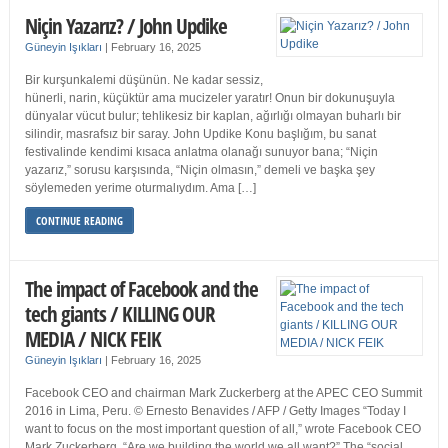
Niçin Yazarız? / John Updike
Güneyin Işıkları
|
February 16, 2025
Bir kurşunkalemi düşünün. Ne kadar sessiz,
hünerli, narin, küçüktür ama mucizeler yaratır! Onun bir dokunuşuyla
dünyalar vücut bulur; tehlikesiz bir kaplan, ağırlığı olmayan buharlı bir
silindir, masrafsız bir saray. John Updike Konu başlığım, bu sanat
festivalinde kendimi kısaca anlatma olanağı sunuyor bana; “Niçin
yazarız,” sorusu karşısında, “Niçin olmasın,” demeli ve başka şey
söylemeden yerime oturmalıydım. Ama […]
CONTINUE READING
The impact of Facebook and the
tech giants / KILLING OUR
MEDIA / NICK FEIK
Güneyin Işıkları
|
February 16, 2025
Facebook CEO and chairman Mark Zuckerberg at the APEC CEO Summit
2016 in Lima, Peru. © Ernesto Benavides / AFP / Getty Images “Today I
want to focus on the most important question of all,” wrote Facebook CEO
Mark Zuckerberg. “Are we building the world we all want?” The “social