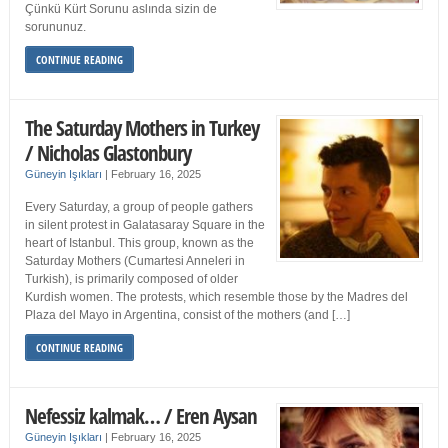
Çünkü Kürt Sorunu aslında sizin de
sorununuz.
CONTINUE READING
The Saturday Mothers in Turkey
/ Nicholas Glastonbury
Güneyin Işıkları
|
February 16, 2025
Every Saturday, a group of people gathers
in silent protest in Galatasaray Square in the
heart of Istanbul. This group, known as the
Saturday Mothers (Cumartesi Anneleri in
Turkish), is primarily composed of older
Kurdish women. The protests, which resemble those by the Madres del
Plaza del Mayo in Argentina, consist of the mothers (and […]
CONTINUE READING
Nefessiz kalmak… / Eren Aysan
Güneyin Işıkları
|
February 16, 2025