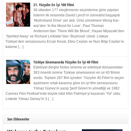
21. Yüzyılın En İyi 100 Filmi
36 ülkeden 177 eleştirmenin seçimlerine göre yapılan
listenin ilk sırasında David Lynch’in sürrealist başyapıtı
‘Mulholland Drive’ yer aldı. Ünlü yönetmeni Wong Kar-
wai’den ‘In the Mood for Love’, Paul Thomas
Anderson’dan ‘There Will Be Blood’, Hayao Miyazaki’den
‘Spirited Away’ ve Richard Linklater’dan ‘Boyhood’ izledi. Listeye
Türkiye’den senaryosunu Ercan Kesal, Ebru Ceylan ve Nuri Bilgi Ceylan’ın
kaleme […]
Türkiye Sinemasında Yüzyılın En İyi 40 Filmi
Edebiyat dergisi Notos sinema ve edebiyat dünyasından
383 önemli ismine Türkiye sinemasının en iyi 40 filmini
sordu. Toplam 287 film içinden ‘Yüzyılın 40 Filmi’ni seçen
aydınların ortak kararına göre en iyi film senaryosunu
Yılmaz Güney’in yazıp Şerif Gören’in yönettiği ve 1982
Cannes Film Festival’inde büyük ödül Altın Palmiye’yi kazanan ‘Yol’ oldu.
Listede Yılmaz Güney’in 3 […]
Son Eklenenler