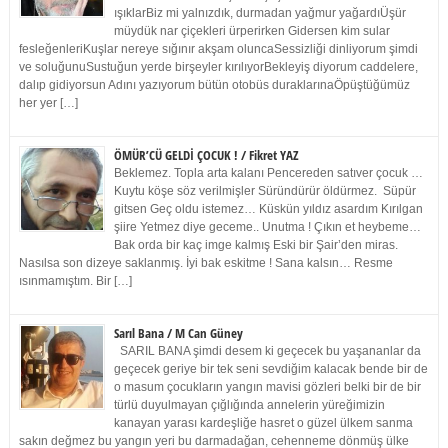
ışıklarBiz mi yalnızdık, durmadan yağmur yağardıÜşür
müydük nar çiçekleri ürperirken Gidersen kim sular
fesleğenleriKuşlar nereye sığınır akşam oluncaSessizliği dinliyorum şimdi
ve soluğunuSustuğun yerde birşeyler kırılıyorBekleyiş diyorum caddelere,
dalıp gidiyorsun Adını yazıyorum bütün otobüs duraklarınaÖpüştüğümüz
her yer […]
ÖMÜR’CÜ GELDİ ÇOCUK ! / Fikret YAZ
Beklemez. Topla arta kalanı Pencereden satıver çocuk …
Kuytu köşe söz verilmişler Süründürür öldürmez. Süpür
gitsen Geç oldu istemez… Küskün yıldız asardım Kırılgan
şiire Yetmez diye geceme.. Unutma ! Çıkın et heybeme…
Bak orda bir kaç imge kalmış Eski bir Şair’den miras.
Nasılsa son dizeye saklanmış. İyi bak eskitme ! Sana kalsın… Resme
ısınmamıştım. Bir […]
Sarıl Bana / M Can Güney
SARIL BANA şimdi desem ki geçecek bu yaşananlar da
geçecek geriye bir tek seni sevdiğim kalacak bende bir de
o masum çocukların yangın mavisi gözleri belki bir de bir
türlü duyulmayan çığlığında annelerin yüreğimizin
kanayan yarası kardeşliğe hasret o güzel ülkem sanma
sakın değmez bu yangın yeri bu darmadağan, cehenneme dönmüş ülke