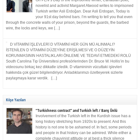
On PEN’s Day of the Imprisoned Writer, Canadian poet,
novelist and activist Margaret Atwood writes to imprisoned
Turkish writer Asli Erdoğan. Dear Asli Erdogan, Today is
your 91st day behind bars. I’m writing to tell you that even
through the concrete walls of your prison, beyond the guards, the barbed
wire, the locks and keys, we […]
D VİTAMİNİ İŞLEVLERİ D VİTAMİNİ HER GÜN MÜ ALINMALI?
İSTENİLEN D VİTAMİNİ DÜZEYİNE ERİŞİLMESİ VE O DÜZEYİN
KORUNMASININ HASTALIKLARI ÖNLEME VE TEDAVİ ETMEDEKİ ROLÜ
South Carolina Tıp Üniversitesi profesörlerinden Dr. Bruce W. Hollis’in bu
videosunu birkaç kez dikkatle izledik. D vitamininin vücuttaki işlevleri
hakkında çok güzel bilgilendiriyor. Anladıklarımızı özetleyerek sizlerle
paylaşmaya karar verdik. […]
Köşe Yazıları
“Turkishness contract” and Turkish left / Barış Ünlü
Involvement of the Turkish left in the Kurdish issue has a
long history stretching from 1920s to present. And this
history is not one to be ashamed of. In fact, some periods
and people in that history can be admired. While either a
complete chauvinist attitude or at best a thick silence