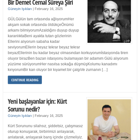
Bir Demet Cemal Süreya Şiiri
Güneyin Işıkları
|
February 16, 2025
GÜLGülün tam ortasında ağlıyorumHer
akşam sokak ortasında öldükçeÖnümü
arkamı bilmiyorumAzaldığını duyup duyup
karanlıktaBeni ayakta tutan gözlerinin
Ellerini alıyorum sabaha kadar
seviyorumEllerin beyaz tekrar beyaz tekrar
beyazEllerinin bu kadar beyaz olmasından korkuyorumİstasyonda tiren
oluyor birazBen bazan istasyonu bulamayan bir adamım Gülü alıyorum
yüzüme sürüyorumHer nasılsa sokağa düşmüşKolumu kanadımı
kırıyorumBir kan oluyor bir kıyamet bir çalgıVe zurnanın […]
CONTINUE READING
Yeni başlayanlar için: Kürt
Sorunu nedir?
Güneyin Işıkları
|
February 16, 2025
Kürt Sorununu silahsız, şiddetsiz, çatışmasız
oturup konuşarak, birbirimizi anlayarak,
anlatarak, anlaşarak barış içinde çözmeliyiz.