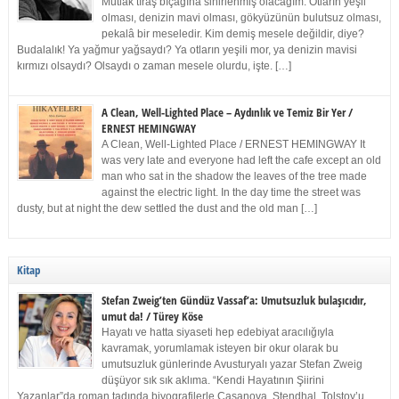
Mutlak tıraş bıçağına sinirlenmiş olacağım. Otların yeşil
olması, denizin mavi olması, gökyüzünün bulutsuz olması,
pekalâ bir meseledir. Kim demiş mesele değildir, diye?
Budalalık! Ya yağmur yağsaydı? Ya otların yeşili mor, ya denizin mavisi
kırmızı olsaydı? Olsaydı o zaman mesele olurdu, işte. […]
A Clean, Well-Lighted Place – Aydınlık ve Temiz Bir Yer /
ERNEST HEMINGWAY
A Clean, Well-Lighted Place / ERNEST HEMINGWAY It
was very late and everyone had left the cafe except an old
man who sat in the shadow the leaves of the tree made
against the electric light. In the day time the street was
dusty, but at night the dew settled the dust and the old man […]
Kitap
Stefan Zweig’ten Gündüz Vassaf’a: Umutsuzluk bulaşıcıdır,
umut da! / Türey Köse
Hayatı ve hatta siyaseti hep edebiyat aracılığıyla
kavramak, yorumlamak isteyen bir okur olarak bu
umutsuzluk günlerinde Avusturyalı yazar Stefan Zweig
düşüyor sık sık aklıma. “Kendi Hayatının Şiirini
Yazanlar”da roman tadında biyografilerle Casanova, Stendhal, Tolstoy’u