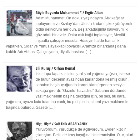
Böyle Buyurdu Muhammet * / Ergür Altan
Adım Muhammet. On dokuz yaşındayım. Atık kağıtlar
topluyorum ve Kızılay`dan Ulus`a kadar üç kez yürüyerek
gidip geliyorum her gün. Beş arkadaşımla kalıyorum iki
göz odalı bir evde. Onlar atık kağıt toplamıyor; Mevlüt
inşaatta çalışıyor mesela, Hüseyin halde hamallık
yaparken, Sidar ve Yunus ayakkabı boyacısı. Aramıza bir arkadaş daha
katıldı. Adı Abbas. Çalışmıyor o, diyaliz hastası. […]
Elli Kuruş / Orhan Kemal
İster lapa lapa kar, ister şarıl şarıl yağmur yağsın, isterse
de bütün gecenin ayazından karlar dona kesmiş olsun,
sabahın beş buçuğunda karanlıkları ürperten sesiyle
sokağa girerdi: “Gazete, havadiis!” Sabahın dördünde
yazı makinemin başına geçtiğim için, bu ses, bu kara,
yağmura, ayaza kafa tutan bu canlı, bu pırıl pırıl ses beni yazı makinemin
başında bulurdu. Gazete […]
Hişt, Hişt! / Sait Faik ABASIYANIK
Yürüyordum. Yürüdükçe de açılıyordum. Evden kızgın
çıkmıştım. Belki de tıraş bıçağına sinirlenmiştim. Olur, olur!