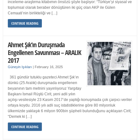
inceleme-araştırma kitabımın önsözü şöyle başlıyor: “Türkiye’yi siyasal ve
toplumsal olarak beraber dönüştüren iki güç olan AKP ile Gülen
Cemaati’nin birlikteliği ve […]
CONTINUE READING
Ahmet Şık’ın Duruşmada
Engellenen Savunması – ARALIK
2017
Güneyin Işıkları
|
February 16, 2025
361 gündür tutuklu gazeteci Ahmet Şık’ın
dünkü (25 Aralık) duruşmada engellenen
beyanının tam metnini yayınlıyoruz Yargıtay
Başkanı İsmail Rüştü Cirit, yeni adli yılın
açılışı vesilesiyle 23 Kasım 2017’de yaptığı konuşmada çok çarpıcı veriler
ortaya koydu. 2016 yılı adli suç istatistiklerine göre 80 milyonluk
ülkemizde yaklaşık 6 milyon 900bin şüpheli bulunduğunu açıklayan Cirit;
“Demek ki […]
CONTINUE READING