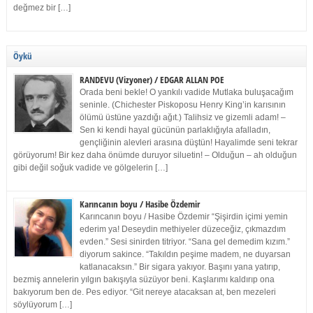
değmez bir […]
Öykü
RANDEVU (Vizyoner) / EDGAR ALLAN POE
Orada beni bekle! O yankılı vadide Mutlaka buluşacağım
seninle. (Chichester Piskoposu Henry King’in karısının
ölümü üstüne yazdığı ağıt.) Talihsiz ve gizemli adam! –
Sen ki kendi hayal gücünün parlaklığıyla afalladın,
gençliğinin alevleri arasına düştün! Hayalimde seni tekrar
görüyorum! Bir kez daha önümde duruyor siluetin! – Olduğun – ah olduğun
gibi değil soğuk vadide ve gölgelerin […]
Karıncanın boyu / Hasibe Özdemir
Karıncanın boyu / Hasibe Özdemir “Şişirdin içimi yemin
ederim ya! Deseydin methiyeler düzeceğiz, çıkmazdım
evden.” Sesi sinirden titriyor. “Sana gel demedim kızım.”
diyorum sakince. “Takıldın peşime madem, ne duyarsan
katlanacaksın.” Bir sigara yakıyor. Başını yana yatırıp,
bezmiş annelerin yılgın bakışıyla süzüyor beni. Kaşlarımı kaldırıp ona
bakıyorum ben de. Pes ediyor. “Git nereye atacaksan at, ben mezeleri
söylüyorum […]