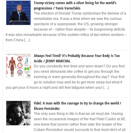
Trump victory comes with a silver lining for the world’s
progressives / Yanis Varoufakis
The election of Donald Trump symbolises the demise of a
remarkable era. It was a time when we saw the curious
spectacle of a superpower, the US, growing stronger
because of – rather than despite – its burgeoning deficits.
It was also remarkable because of the sudden influx of two billion workers –
from China […]
Always Feel Tired? It’s Probably Because Your Body Is Too
Acidic / JENNY MARCHAL
Do you constantly feel tired and worn down? Do you find
you need stimulants like coffee to get you through the
morning or even generally throughout the day? Your first
go-to solution may well be to get more sleep but what if
you get your 8 hours a night and still feel fatigued when your […]
Fidel: A man with the courage to try to change the world /
Álvaro Fernández
The only sure thing in life is that we all must die. Having
seen the occasional images of the frail Fidel Castro at 90,
one knew that sooner rather than later the leader of the
Cuban Revolution would succumb to that most strict of all