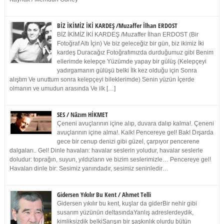
BİZ İKİMİZ İKİ KARDEŞ /Muzaffer İlhan ERDOST
BİZ İKİMİZ İKİ KARDEŞ /Muzaffer İlhan ERDOST (Bir
Fotoğraf Altı İçin) Ve biz geleceğiz bir gün, biz ikimiz İki
kardeş Duracağız Fotoğrafımızda durduğumuz gibi Benim
ellerimde kelepçe Yüzümde yapay bir gülüş (Kelepçeyi
yadırgamanın gülüşü belki İlk kez olduğu için Sonra
alıştım Ve unuttum sonra kelepçeyi bileklerimde) Senin yüzün İçerde
olmanın ve umudun arasında Ve ilk […]
SES / Nâzım HİKMET
Çeneni avuçlarının içine alıp, duvara dalıp kalma!. Çeneni
avuçlarının içine alma!. Kalk! Pencereye gel! Bak! Dışarda
gece bir cenup denizi gibi güzel, çarpıyor pencerene
dalgaları.. Gel! Dinle havaları: havalar seslerin yoludur, havalar seslerle
doludur: toprağın, suyun, yıldızların ve bizim seslerimizle… Pencereye gel!
Havaları dinle bir: Sesimiz yanındadır, sesimiz seninledir…
Gidersen Yıkılır Bu Kent / Ahmet Telli
Gidersen yıkılır bu kent, kuşlar da giderBir nehir gibi
susarım yüzünün deltasındaYanlış adreslerdeydik,
kimliksizdik belkiSarışın bir şaşkınlık olurdu bütün