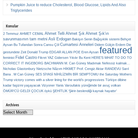
Pumpkin Juice to reduce Cholesterol, Blood Glucose, Lipids And Also
Triglycerides
Konular
Ahmet Telli
Ahmet Şık
Ahmet Şık'ın
2 Temmuz
AHMET CEMAL
savunmasının tam metni
Asli Erdogan
Bakişın Senin
Bağışıklık sistemi
Behçet
Cumartesi Anneleri
Aysan
Bu Tufandan Sonra
Cansu Çöl
Didem Gülçin Erdem
Die
featured
gestundete Zeit
Donald Trump
EDGAR ALLAN POE
Eren Aysan
Fidel Castro
feminist
Fikret YAZ
Gidersen Yıkılır Bu Kent
HERE’S WHAT TO DO TO
CORRECT IT
INGEBORG BACHMANN
M. Can Güney
Madımak
Nefessiz kalmak…
Nicholas Glastonbury
Nietzsche
Nâzım HİKMET
Prof. Cengiz Aktar
RANDEVU
Sarıl
Bana . M Can Güney
SES
SİYASİ NİHİLİZMİN BİR SEMPTOMU
the Saturday Mothers
Trump victory comes with a silver lining for the world’s progressives
Türkiye dibine
kadar faşizmi yaşayacak
Vizyoner
Yanis Varoufakis
yüreğimde bir avuç volkan
ÖMÜR'CÜ GELDİ ÇOCUK
öykü
ŞEHİTLİK
‘Şiirin beslendiği kaynak hayattır’
Archives
Archives