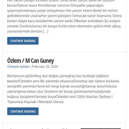
Her yanım yangın İnceden uzanır Sivas’aHer yanım sanki Bir uçurum
kenarıÖylece durur Kımıldamaz sanırsın DünyaNe yapacağını
şaşırmışAnlamaya çalışır anlaşılmazı Her yanım özlem Birikir bir nehrin
getirdiklerinde usulcaHer yanım gülüşleri Sımsıcak sarılır boynuma Sonra
birden düşer kara bulutlarHer yanım sanki Öfkeden sırılsıklam Şu yorgun
yürekte Durdurulamaz bir kavga Kurtul elem ellerinden gülüm Artık uğraş
zamanıdırArtık denizin […]
CONTINUE READING
Özlem / M Can Guney
Güneyin Işıkları
|
February 16, 2025
Bilmiyorum gülümKaç kez doğdu güneşKaç kez kızıllaştı dağların
tepeleriÖzledim seni Bir yanımda okyanusDuramaz işte öylece kıyılarda
sevişirBir yanımdaYanık kül rengi toprak sessizliğiSalınıp dururSokulur
yalnızlığıma kokun olur Gözlerim bir buruk gülümsemeDudağımda
buğusu öpüşlerinGeceler boyuÖzledim seni 2004 Haziran Sydney /
Toplumsal Kaynak / Memduh Güney
CONTINUE READING