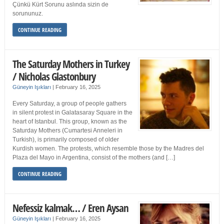
Çünkü Kürt Sorunu aslında sizin de
sorununuz.
CONTINUE READING
The Saturday Mothers in Turkey
/ Nicholas Glastonbury
Güneyin Işıkları
|
February 16, 2025
Every Saturday, a group of people gathers
in silent protest in Galatasaray Square in the
heart of Istanbul. This group, known as the
Saturday Mothers (Cumartesi Anneleri in
Turkish), is primarily composed of older
Kurdish women. The protests, which resemble those by the Madres del
Plaza del Mayo in Argentina, consist of the mothers (and […]
CONTINUE READING
Nefessiz kalmak… / Eren Aysan
Güneyin Işıkları
|
February 16, 2025