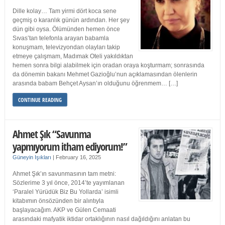
Dille kolay… Tam yirmi dört koca sene
geçmiş o karanlık günün ardından. Her şey
dün gibi oysa. Ölümünden hemen önce
Sıvas’tan telefonla arayan babamla
konuşmam, televizyondan olayları takip
etmeye çalışmam, Madımak Oteli yakıldıktan
hemen sonra bilgi alabilmek için oradan oraya koşturmam; sonrasında
da dönemin bakanı Mehmet Gazioğlu’nun açıklamasından ölenlerin
arasında babam Behçet Aysan’ın olduğunu öğrenmem… […]
CONTINUE READING
Ahmet Şık “Savunma
yapmıyorum itham ediyorum!”
Güneyin Işıkları
|
February 16, 2025
Ahmet Şık’ın savunmasının tam metni:
Sözlerime 3 yıl önce, 2014’te yayımlanan
‘Paralel Yürüdük Biz Bu Yollarda’ isimli
kitabımın önsözünden bir alıntıyla
başlayacağım. AKP ve Gülen Cemaati
arasındaki mafyatik iktidar ortaklığının nasıl dağıldığını anlatan bu