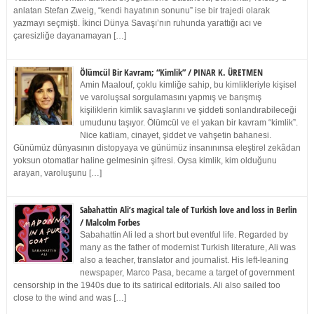
anlatan Stefan Zweig, “kendi hayatının sonunu” ise bir trajedi olarak
yazmayı seçmişti. İkinci Dünya Savaşı’nın ruhunda yarattığı acı ve
çaresizliğe dayanamayan […]
Ölümcül Bir Kavram; “Kimlik” / PINAR K. ÜRETMEN
Amin Maalouf, çoklu kimliğe sahip, bu kimlikleriyle kişisel
ve varoluşsal sorgulamasını yapmış ve barışmış
kişiliklerin kimlik savaşlarını ve şiddeti sonlandırabileceği
umudunu taşıyor. Ölümcül ve el yakan bir kavram “kimlik”.
Nice katliam, cinayet, şiddet ve vahşetin bahanesi.
Günümüz dünyasının distopyaya ve günümüz insanınınsa eleştirel zekâdan
yoksun otomatlar haline gelmesinin şifresi. Oysa kimlik, kim olduğunu
arayan, varoluşunu […]
Sabahattin Ali’s magical tale of Turkish love and loss in Berlin
/ Malcolm Forbes
Sabahattin Ali led a short but eventful life. Regarded by
many as the father of modernist Turkish literature, Ali was
also a teacher, translator and journalist. His left-leaning
newspaper, Marco Pasa, became a target of government
censorship in the 1940s due to its satirical editorials. Ali also sailed too
close to the wind and was […]