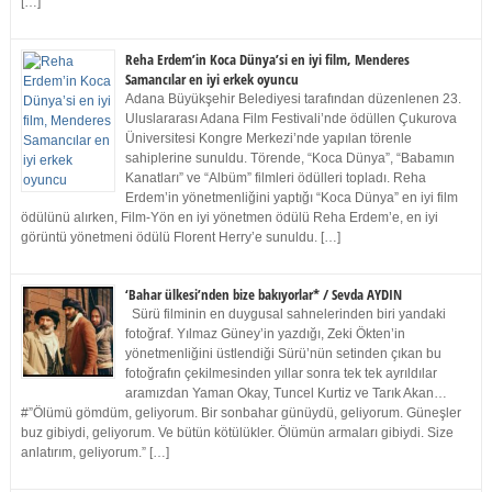
[…]
Reha Erdem’in Koca Dünya’si en iyi film, Menderes
Samancılar en iyi erkek oyuncu
Adana Büyükşehir Belediyesi tarafından düzenlenen 23.
Uluslararası Adana Film Festivali’nde ödüllen Çukurova
Üniversitesi Kongre Merkezi’nde yapılan törenle
sahiplerine sunuldu. Törende, “Koca Dünya”, “Babamın
Kanatları” ve “Albüm” filmleri ödülleri topladı. Reha
Erdem’in yönetmenliğini yaptığı “Koca Dünya” en iyi film
ödülünü alırken, Film-Yön en iyi yönetmen ödülü Reha Erdem’e, en iyi
görüntü yönetmeni ödülü Florent Herry’e sunuldu. […]
‘Bahar ülkesi’nden bize bakıyorlar* / Sevda AYDIN
Sürü filminin en duygusal sahnelerinden biri yandaki
fotoğraf. Yılmaz Güney’in yazdığı, Zeki Ökten’in
yönetmenliğini üstlendiği Sürü’nün setinden çıkan bu
fotoğrafın çekilmesinden yıllar sonra tek tek ayrıldılar
aramızdan Yaman Okay, Tuncel Kurtiz ve Tarık Akan…
#”Ölümü gömdüm, geliyorum. Bir sonbahar günüydü, geliyorum. Güneşler
buz gibiydi, geliyorum. Ve bütün kötülükler. Ölümün armaları gibiydi. Size
anlatırım, geliyorum.” […]