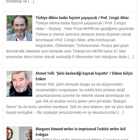
birlikteliği ve […]
Türkiye dibine kadar faşizmi yaşayacak / Prof. Cengiz Aktar
Türkiye dibine kadar faşizmi yaşayacak / Prof. Cengiz
Aktar – Söyleşi : Yeter Polat AKPM’nin geçtiğimiz günlerde
Türkiye’yi izleme sürecine almasını küme düşmek olarak
tanımlayan Prof. Cengiz Aktar, artık Azerbaycan,
Kırgızistan, Özbekistan, Türkmenistan, Rusya gibi gayri
demokratik ülkelerle aynı kümede olan Türkiye’nin AKPM üyesi 47 ülke
arasından ikinci küme olarak sıraladığı 9 ülkesinden biri olduğunu ifade […]
Ahmet Telli: ‘Şiirin beslendiği kaynak hayattır’ / Didem Gülçin
Erdem
Ahmet Telli, şiirin tümüyle duygu ya da düşünceden
oluşmadığını vurgulayan, bu edebi türü anlama değil
anlamlandırma üzerine bir etkinlik olarak tanımlayan bir
şair. Altı yıl aradan sonra gelen yeni şiir kitabı “Bakışın
Senin” ile de bunu yeniden kanıtlıyor. Telli ile yeni kitabını, şiiri ve şiire dahil
hayatı konuştuk. – Bu söyleşiyi yeryüzündeki en iyi okurlarınızdan […]
Margaret Atwood writes to imprisoned Turkish writer Asli
Erdoğan