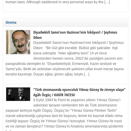
human laws. Although saddened in very personal ways by the […]
Sinema
Diyarbekirli Samo’nun Hazinses’inin hikâyesi! / Şeyhmus
Diken
Diyarbekirli Samo’nun Hazinses’inin hikâyesi! / Şeyhmus
Diken “Bir Gül gibi kıvraktır Bülbül gibi şakraktır Aşk
bana ızdıraptır Yeter ağlatma beni” 14 yıl önce
ölümünden hemen sonra, 2002’de yazdığım yazının son
paragrafında demiştim ki: “Diyarbekirliydi, Ermeniydi, hazin sesliydi ve
Samo’ydu. Belki de ardından söylenecek şarkısını yıllar evvel mezar taşına
kendisi kazımıştı. Duyan ağlar, gören ağlar, böyle […]
“Türk sinemasında oyunculuk Yılmaz Güney ile zirveye ulaşır”
Agâh Özgüç / KADİR İNCESU
9 Eylül 1984’te Paris’te yaşamını yitiren Yılmaz Güney’i
yakından tanıyan isimlerden biri de Türk sinemasının
yaşayan tarihçisi Agâh Özgüç. Özgüç’ün “Yılmaz Güney Filmleri Tarihi”
olarak adlandırdığı çalışması tam bir başvuru, temel bir kaynak kitabı olma
özelliği taşıyor. Özgüç ile Yılmaz Güney’i konuştuk. Yılmaz Güney ile nasıl
ve ne zaman tanıştınız? Yılmaz Güney’in Anadolu sinemalarında gösterimi