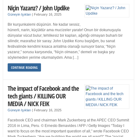
Niçin Yazarız? / John Updike
Güneyin Işıkları
|
February 16, 2025
Bir kurşunkalemi düşünün. Ne kadar sessiz,
hünerli, narin, küçüktür ama mucizeler yaratır! Onun bir dokunuşuyla
dünyalar vücut bulur; tehlikesiz bir kaplan, ağırlığı olmayan buharlı bir
silindir, masrafsız bir saray. John Updike Konu başlığım, bu sanat
festivalinde kendimi kısaca anlatma olanağı sunuyor bana; “Niçin
yazarız,” sorusu karşısında, “Niçin olmasın,” demeli ve başka şey
söylemeden yerime oturmalıydım. Ama […]
CONTINUE READING
The impact of Facebook and the
tech giants / KILLING OUR
MEDIA / NICK FEIK
Güneyin Işıkları
|
February 16, 2025
Facebook CEO and chairman Mark Zuckerberg at the APEC CEO Summit
2016 in Lima, Peru. © Ernesto Benavides / AFP / Getty Images “Today I
want to focus on the most important question of all,” wrote Facebook CEO
Mark Zuckerberg. “Are we building the world we all want?” The “social