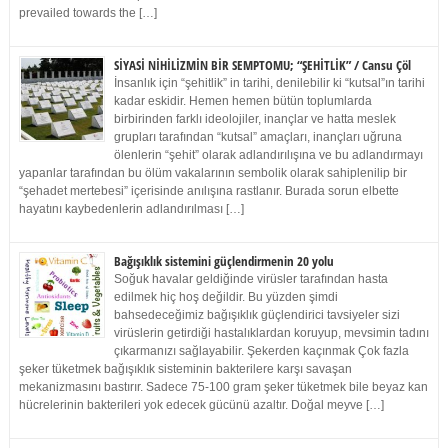
prevailed towards the […]
SİYASİ NİHİLİZMİN BİR SEMPTOMU; “ŞEHİTLİK” / Cansu Çöl
İnsanlık için “şehitlik” in tarihi, denilebilir ki “kutsal”ın tarihi
kadar eskidir. Hemen hemen bütün toplumlarda
birbirinden farklı ideolojiler, inançlar ve hatta meslek
grupları tarafından “kutsal” amaçları, inançları uğruna
ölenlerin “şehit” olarak adlandırılışına ve bu adlandırmayı
yapanlar tarafından bu ölüm vakalarının sembolik olarak sahiplenilip bir
“şehadet mertebesi” içerisinde anılışına rastlanır. Burada sorun elbette
hayatını kaybedenlerin adlandırılması […]
Bağışıklık sistemini güçlendirmenin 20 yolu
Soğuk havalar geldiğinde virüsler tarafından hasta
edilmek hiç hoş değildir. Bu yüzden şimdi
bahsedeceğimiz bağışıklık güçlendirici tavsiyeler sizi
virüslerin getirdiği hastalıklardan koruyup, mevsimin tadını
çıkarmanızı sağlayabilir. Şekerden kaçınmak Çok fazla
şeker tüketmek bağışıklık sisteminin bakterilere karşı savaşan
mekanizmasını bastırır. Sadece 75-100 gram şeker tüketmek bile beyaz kan
hücrelerinin bakterileri yok edecek gücünü azaltır. Doğal meyve […]