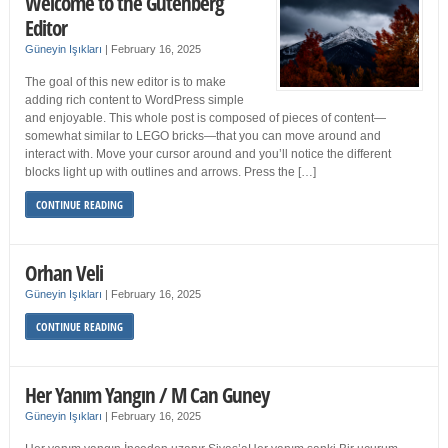
Welcome to the Gutenberg
Editor
Güneyin Işıkları
|
February 16, 2025
The goal of this new editor is to make
adding rich content to WordPress simple
and enjoyable. This whole post is composed of pieces of content—
somewhat similar to LEGO bricks—that you can move around and
interact with. Move your cursor around and you’ll notice the different
blocks light up with outlines and arrows. Press the […]
CONTINUE READING
Orhan Veli
Güneyin Işıkları
|
February 16, 2025
CONTINUE READING
Her Yanım Yangın / M Can Guney
Güneyin Işıkları
|
February 16, 2025