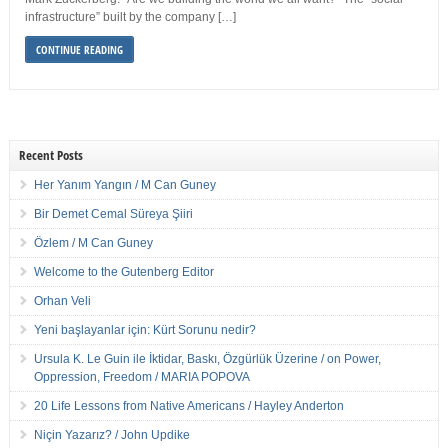
infrastructure” built by the company […]
CONTINUE READING
Recent Posts
Her Yanım Yangın / M Can Guney
Bir Demet Cemal Süreya Şiiri
Özlem / M Can Guney
Welcome to the Gutenberg Editor
Orhan Veli
Yeni başlayanlar için: Kürt Sorunu nedir?
Ursula K. Le Guin ile İktidar, Baskı, Özgürlük Üzerine / on Power,
Oppression, Freedom / MARIA POPOVA
20 Life Lessons from Native Americans / Hayley Anderton
Niçin Yazarız? / John Updike