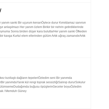
y
 yanım sanki Bir uçurum kenarıÖylece durur Kımıldamaz sanırsın
 anlaşılmazı Her yanım özlem Birikir bir nehrin getirdiklerinde
 boynuma Sonra birden düşer kara bulutlarHer yanım sanki Öfkeden
bir kavga Kurtul elem ellerinden gülüm Artık uğraş zamanıdırArtık
 kızıllaştı dağların tepeleriÖzledim seni Bir yanımda
rBir yanımdaYanık kül rengi toprak sessizliğiSalınıp dururSokulur
uk gülümsemeDudağımda buğusu öpüşlerinGeceler boyuÖzledim
ynak / Memduh Güney