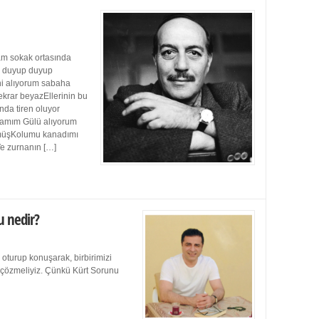
m sokak ortasında
ı duyup duyup
ini alıyorum sabaha
ekrar beyazEllerinin bu
da tiren oluyor
damım Gülü alıyorum
müşKolumu kanadımı
Ve zurnanın […]
u nedir?
 oturup konuşarak, birbirimizi
e çözmeliyiz. Çünkü Kürt Sorunu