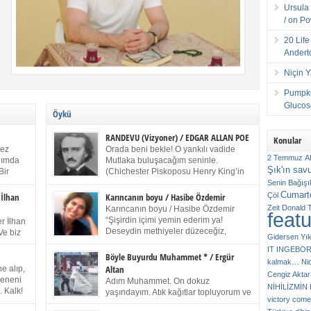
Ursula 
/ on P
20 Lif
Andert
Niçin 
Pumpki
Glucose
Öykü
RANDEVU (Vizyoner) / EDGAR ALLAN POE
Konular
kez
Orada beni bekle! O yankılı vadide
2 Temmuz
A
anımda
Mutlaka buluşacağım seninle.
Şık'ın sav
Bir
(Chichester Piskoposu Henry King’in
ıp
karısının ölümü üstüne yazdığı ağıt.)
Senin
Bağışı
m bir
Talihsiz ve gizemli adam! – Sen ki kendi hayal
Cumarte
Çöl
 İlhan
Karıncanın boyu / Hasibe Özdemir
gücünün parlaklığıyla afalladın, gençliğinin alevleri
Zeit
Donald 
Karıncanın boyu / Hasibe Özdemir
feat
ziran
arasına düştün! Hayalimde seni tekrar görüyorum!
“Şişirdin içimi yemin ederim ya!
r İlhan
Bir kez daha önümde duruyor siluetin! – Olduğun –
Deseydin methiyeler düzeceğiz,
Ve biz
Gidersen Yık
ah olduğun gibi değil soğuk vadide ve gölgelerin […]
çıkmazdım evden.” Sesi sinirden
 kardeş
IT
INGEBO
titriyor. “Sana gel demedim kızım.” diyorum sakince.
Benim
Böyle Buyurdu Muhammet * / Ergür
kalmak…
Ni
“Takıldın peşime madem, ne duyarsan
Altan
e alıp,
Cengiz Aktar
katlanacaksın.” Bir sigara yakıyor. Başını yana yatırıp,
 olduğu
Çeneni
Adım Muhammet. On dokuz
bezmiş annelerin yılgın bakışıyla süzüyor beni.
NİHİLİZMİ
. Kalk!
yaşındayım. Atık kağıtlar topluyorum ve
Kaşlarımı kaldırıp ona bakıyorum ben de. Pes ediyor.
victory comes
ışarda
Kızılay`dan Ulus`a kadar üç kez
“Git nereye atacaksan at, ben mezeleri söylüyorum