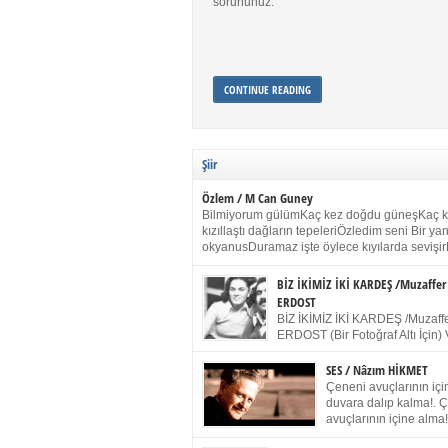
sorununuz.
CONTINUE READING
Şiir
Özlem / M Can Guney
Bilmiyorum gülümKaç kez doğdu güneşKaç 
kızıllaştı dağların tepeleriÖzledim seni Bir y
okyanusDuramaz işte öylece kıyılarda sevişir
yanımdaYanık kül rengi toprak sessizliğiSalın
dururSokulur yalnızlığıma kokun olur Gözleri
BİZ İKİMİZ İKİ KARDEŞ /Muzaffer
buruk gülümsemeDudağımda buğusu
ERDOST
öpüşlerinGeceler boyuÖzledim seni 2004 Ha
BİZ İKİMİZ İKİ KARDEŞ /Muzaffe
Sydney / Toplumsal Kaynak / Memduh Güney
ERDOST (Bir Fotoğraf Altı İçin) 
geleceğiz bir gün, biz ikimiz İki
Duracağız Fotoğrafımızda durduğumuz gibi 
SES / Nâzım HİKMET
ellerimde kelepçe Yüzümde yapay bir gülüş
Çeneni avuçlarının için
(Kelepçeyi yadırgamanın gülüşü belki İlk kez
duvara dalıp kalma!. 
için Sonra alıştım Ve unuttum sonra kelepçeyi
avuçlarının içine alma!
bileklerimde) Senin yüzün İçerde olmanın ve
Pencereye gel! Bak! D
umudun arasında Ve ilk […]