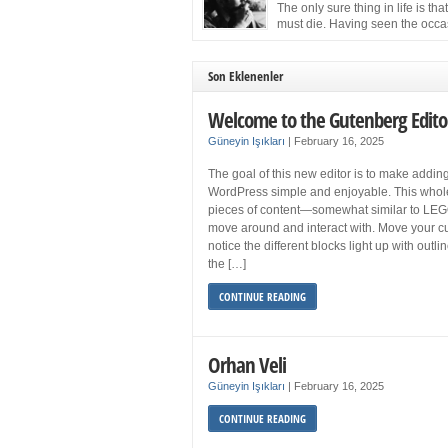
more sleep but what if you get your 8 hours a
The only sure thing in life is tha
and still feel fatigued when your […]
must die. Having seen the occa
images of the frail Fidel Castro 
one knew that sooner rather than later the lea
the Cuban Revolution would succumb to that
Son Eklenenler
strict of all human laws. Although saddened i
personal ways by the […]
Welcome to the Gutenberg Edito
Güneyin Işıkları
|
February 16, 2025
The goal of this new editor is to make adding
WordPress simple and enjoyable. This whol
pieces of content—somewhat similar to LEG
move around and interact with. Move your cu
notice the different blocks light up with outl
the […]
CONTINUE READING
Orhan Veli
Güneyin Işıkları
|
February 16, 2025
CONTINUE READING