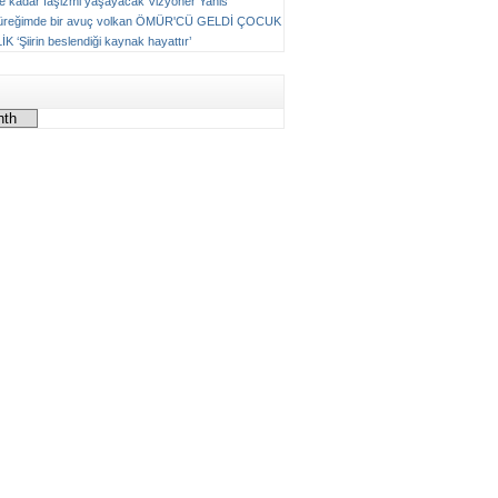
ne kadar faşizmi yaşayacak
Vizyoner
Yanis
üreğimde bir avuç volkan
ÖMÜR'CÜ GELDİ ÇOCUK
LİK
‘Şiirin beslendiği kaynak hayattır’