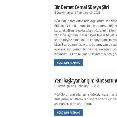
Bir Demet Cemal Süreya Şiiri
Güneyin Işıkları
|
February 16, 2025
GÜLGülün tam ortasında ağlıyorumHer akşa
öldükçeÖnümü arkamı bilmiyorumAzaldığın
karanlıktaBeni ayakta tutan gözlerinin Eller
kadar seviyorumEllerin beyaz tekrar beyaz t
kadar beyaz olmasından korkuyorumİstasyon
birazBen bazan istasyonu bulamayan bir a
yüzüme sürüyorumHer nasılsa sokağa düş
kırıyorumBir kan oluyor bir kıyamet bir çalgı
CONTINUE READING
Yeni başlayanlar için: Kürt Sorun
Güneyin Işıkları
|
February 16, 2025
Kürt Sorununu silahsız, şiddetsiz, çatışmasız
anlayarak, anlatarak, anlaşarak barış içind
aslında sizin de sorununuz.
CONTINUE READING