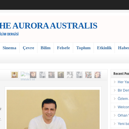
 / THE AURORA AUSTRALIS
BİLİM DERGİSİ
Sinema
Çevre
Bilim
Felsefe
Toplum
Etkinlik
Habe
Recent Pos
Her Ya
Bir De
Özlem 
Welcom
z
Orhan 
.
Yeni ba