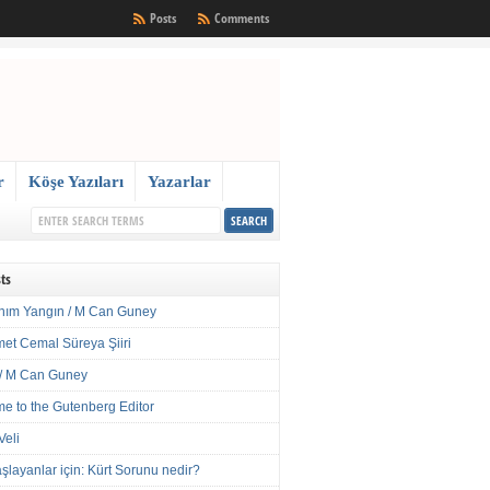
Posts
Comments
r
Köşe Yazıları
Yazarlar
ts
nım Yangın / M Can Guney
met Cemal Süreya Şiiri
/ M Can Guney
e to the Gutenberg Editor
Veli
şlayanlar için: Kürt Sorunu nedir?