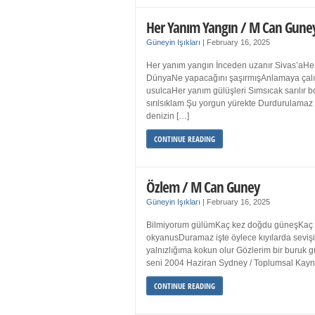
Her Yanım Yangın / M Can Gune
Güneyin Işıkları
|
February 16, 2025
Her yanım yangın İnceden uzanır Sivas’aHer
DünyaNe yapacağını şaşırmışAnlamaya çalışır
usulcaHer yanım gülüşleri Sımsıcak sarılır
sırılsıklam Şu yorgun yürekte Durdurulamaz 
denizin […]
CONTINUE READING
Özlem / M Can Guney
Güneyin Işıkları
|
February 16, 2025
Bilmiyorum gülümKaç kez doğdu güneşKaç kez
okyanusDuramaz işte öylece kıyılarda sevişi
yalnızlığıma kokun olur Gözlerim bir bur
seni 2004 Haziran Sydney / Toplumsal Ka
CONTINUE READING