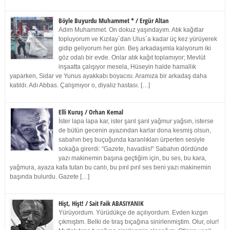
Böyle Buyurdu Muhammet * / Ergür Altan
Adım Muhammet. On dokuz yaşındayım. Atık kağıtlar
topluyorum ve Kızılay`dan Ulus`a kadar üç kez yürüyerek
gidip geliyorum her gün. Beş arkadaşımla kalıyorum iki
göz odalı bir evde. Onlar atık kağıt toplamıyor; Mevlüt
inşaatta çalışıyor mesela, Hüseyin halde hamallık
yaparken, Sidar ve Yunus ayakkabı boyacısı. Aramıza bir arkadaş daha
katıldı. Adı Abbas. Çalışmıyor o, diyaliz hastası. […]
Elli Kuruş / Orhan Kemal
İster lapa lapa kar, ister şarıl şarıl yağmur yağsın, isterse
de bütün gecenin ayazından karlar dona kesmiş olsun,
sabahın beş buçuğunda karanlıkları ürperten sesiyle
sokağa girerdi: “Gazete, havadiis!” Sabahın dördünde
yazı makinemin başına geçtiğim için, bu ses, bu kara,
yağmura, ayaza kafa tutan bu canlı, bu pırıl pırıl ses beni yazı makinemin
başında bulurdu. Gazete […]
Hişt, Hişt! / Sait Faik ABASIYANIK
Yürüyordum. Yürüdükçe de açılıyordum. Evden kızgın
çıkmıştım. Belki de tıraş bıçağına sinirlenmiştim. Olur, olur!