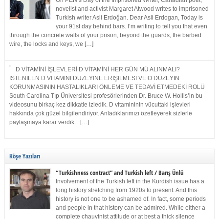
On PEN’s Day of the Imprisoned Writer, Canadian poet,
novelist and activist Margaret Atwood writes to imprisoned
Turkish writer Asli Erdoğan. Dear Asli Erdogan, Today is
your 91st day behind bars. I’m writing to tell you that even
through the concrete walls of your prison, beyond the guards, the barbed
wire, the locks and keys, we […]
D VİTAMİNİ İŞLEVLERİ D VİTAMİNİ HER GÜN MÜ ALINMALI?
İSTENİLEN D VİTAMİNİ DÜZEYİNE ERİŞİLMESİ VE O DÜZEYİN
KORUNMASININ HASTALIKLARI ÖNLEME VE TEDAVİ ETMEDEKİ ROLÜ
South Carolina Tıp Üniversitesi profesörlerinden Dr. Bruce W. Hollis’in bu
videosunu birkaç kez dikkatle izledik. D vitamininin vücuttaki işlevleri
hakkında çok güzel bilgilendiriyor. Anladıklarımızı özetleyerek sizlerle
paylaşmaya karar verdik. […]
Köşe Yazıları
“Turkishness contract” and Turkish left / Barış Ünlü
Involvement of the Turkish left in the Kurdish issue has a
long history stretching from 1920s to present. And this
history is not one to be ashamed of. In fact, some periods
and people in that history can be admired. While either a
complete chauvinist attitude or at best a thick silence