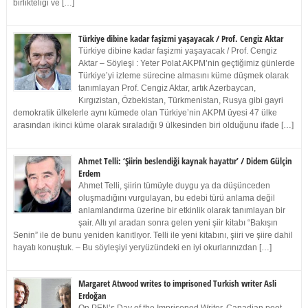
birlikteliği ve […]
Türkiye dibine kadar faşizmi yaşayacak / Prof. Cengiz Aktar
Türkiye dibine kadar faşizmi yaşayacak / Prof. Cengiz
Aktar – Söyleşi : Yeter Polat AKPM’nin geçtiğimiz günlerde
Türkiye’yi izleme sürecine almasını küme düşmek olarak
tanımlayan Prof. Cengiz Aktar, artık Azerbaycan,
Kırgızistan, Özbekistan, Türkmenistan, Rusya gibi gayri
demokratik ülkelerle aynı kümede olan Türkiye’nin AKPM üyesi 47 ülke
arasından ikinci küme olarak sıraladığı 9 ülkesinden biri olduğunu ifade […]
Ahmet Telli: ‘Şiirin beslendiği kaynak hayattır’ / Didem Gülçin
Erdem
Ahmet Telli, şiirin tümüyle duygu ya da düşünceden
oluşmadığını vurgulayan, bu edebi türü anlama değil
anlamlandırma üzerine bir etkinlik olarak tanımlayan bir
şair. Altı yıl aradan sonra gelen yeni şiir kitabı “Bakışın
Senin” ile de bunu yeniden kanıtlıyor. Telli ile yeni kitabını, şiiri ve şiire dahil
hayatı konuştuk. – Bu söyleşiyi yeryüzündeki en iyi okurlarınızdan […]
Margaret Atwood writes to imprisoned Turkish writer Asli
Erdoğan