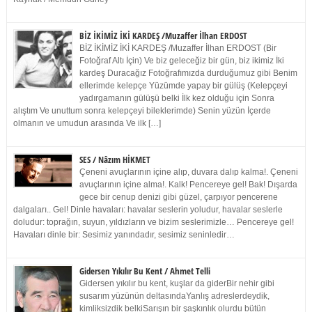
BİZ İKİMİZ İKİ KARDEŞ /Muzaffer İlhan ERDOST
BİZ İKİMİZ İKİ KARDEŞ /Muzaffer İlhan ERDOST (Bir
Fotoğraf Altı İçin) Ve biz geleceğiz bir gün, biz ikimiz İki
kardeş Duracağız Fotoğrafımızda durduğumuz gibi Benim
ellerimde kelepçe Yüzümde yapay bir gülüş (Kelepçeyi
yadırgamanın gülüşü belki İlk kez olduğu için Sonra
alıştım Ve unuttum sonra kelepçeyi bileklerimde) Senin yüzün İçerde
olmanın ve umudun arasında Ve ilk […]
SES / Nâzım HİKMET
Çeneni avuçlarının içine alıp, duvara dalıp kalma!. Çeneni
avuçlarının içine alma!. Kalk! Pencereye gel! Bak! Dışarda
gece bir cenup denizi gibi güzel, çarpıyor pencerene
dalgaları.. Gel! Dinle havaları: havalar seslerin yoludur, havalar seslerle
doludur: toprağın, suyun, yıldızların ve bizim seslerimizle… Pencereye gel!
Havaları dinle bir: Sesimiz yanındadır, sesimiz seninledir…
Gidersen Yıkılır Bu Kent / Ahmet Telli
Gidersen yıkılır bu kent, kuşlar da giderBir nehir gibi
susarım yüzünün deltasındaYanlış adreslerdeydik,
kimliksizdik belkiSarışın bir şaşkınlık olurdu bütün