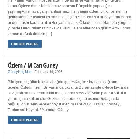
Her yanım yangın İnceden uzanır Sivas’aHer yanım sanki Bir uçurum
kenarıÖylece durur Kımıldamaz sanırsın DünyaNe yapacağını
şaşırmışAnlamaya çalışır anlaşılmazı Her yanım özlem Birikir bir nehrin
getirdiklerinde usulcaHer yanım gülüşleri Sımsıcak sarılır boynuma Sonra
birden düşer kara bulutlarHer yanım sanki Öfkeden sırılsıklam Şu yorgun
yürekte Durdurulamaz bir kavga Kurtul elem ellerinden gülüm Artık uğraş
zamanıdırArtık denizin […]
CONTINUE READING
Özlem / M Can Guney
Güneyin Işıkları
|
February 16, 2025
Bilmiyorum gülümKaç kez doğdu güneşKaç kez kızıllaştı dağların
tepeleriÖzledim seni Bir yanımda okyanusDuramaz işte öylece kıyılarda
sevişirBir yanımdaYanık kül rengi toprak sessizliğiSalınıp dururSokulur
yalnızlığıma kokun olur Gözlerim bir buruk gülümsemeDudağımda
buğusu öpüşlerinGeceler boyuÖzledim seni 2004 Haziran Sydney /
Toplumsal Kaynak / Memduh Güney
CONTINUE READING