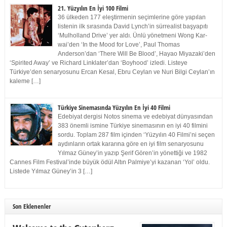
21. Yüzyılın En İyi 100 Filmi
36 ülkeden 177 eleştirmenin seçimlerine göre yapılan
listenin ilk sırasında David Lynch’in sürrealist başyapıtı
‘Mulholland Drive’ yer aldı. Ünlü yönetmeni Wong Kar-
wai’den ‘In the Mood for Love’, Paul Thomas
Anderson’dan ‘There Will Be Blood’, Hayao Miyazaki’den
‘Spirited Away’ ve Richard Linklater’dan ‘Boyhood’ izledi. Listeye
Türkiye’den senaryosunu Ercan Kesal, Ebru Ceylan ve Nuri Bilgi Ceylan’ın
kaleme […]
Türkiye Sinemasında Yüzyılın En İyi 40 Filmi
Edebiyat dergisi Notos sinema ve edebiyat dünyasından
383 önemli ismine Türkiye sinemasının en iyi 40 filmini
sordu. Toplam 287 film içinden ‘Yüzyılın 40 Filmi’ni seçen
aydınların ortak kararına göre en iyi film senaryosunu
Yılmaz Güney’in yazıp Şerif Gören’in yönettiği ve 1982
Cannes Film Festival’inde büyük ödül Altın Palmiye’yi kazanan ‘Yol’ oldu.
Listede Yılmaz Güney’in 3 […]
Son Eklenenler