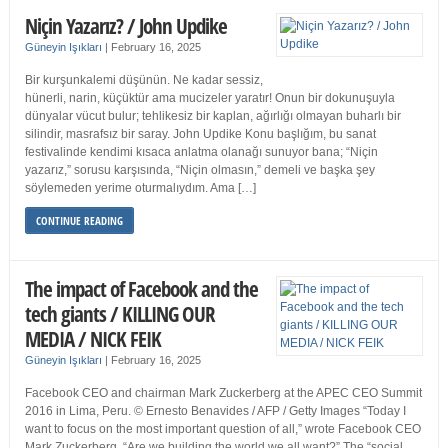
Niçin Yazarız? / John Updike
Güneyin Işıkları
|
February 16, 2025
Bir kurşunkalemi düşünün. Ne kadar sessiz,
hünerli, narin, küçüktür ama mucizeler yaratır! Onun bir dokunuşuyla
dünyalar vücut bulur; tehlikesiz bir kaplan, ağırlığı olmayan buharlı bir
silindir, masrafsız bir saray. John Updike Konu başlığım, bu sanat
festivalinde kendimi kısaca anlatma olanağı sunuyor bana; “Niçin
yazarız,” sorusu karşısında, “Niçin olmasın,” demeli ve başka şey
söylemeden yerime oturmalıydım. Ama […]
CONTINUE READING
The impact of Facebook and the
tech giants / KILLING OUR
MEDIA / NICK FEIK
Güneyin Işıkları
|
February 16, 2025
Facebook CEO and chairman Mark Zuckerberg at the APEC CEO Summit
2016 in Lima, Peru. © Ernesto Benavides / AFP / Getty Images “Today I
want to focus on the most important question of all,” wrote Facebook CEO
Mark Zuckerberg. “Are we building the world we all want?” The “social