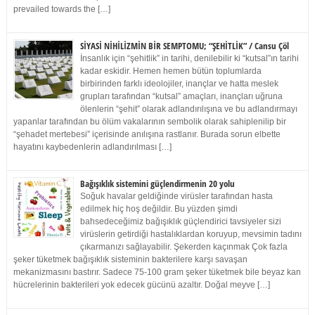
prevailed towards the […]
SİYASİ NİHİLİZMİN BİR SEMPTOMU; “ŞEHİTLİK” / Cansu Çöl
İnsanlık için “şehitlik” in tarihi, denilebilir ki “kutsal”ın tarihi
kadar eskidir. Hemen hemen bütün toplumlarda
birbirinden farklı ideolojiler, inançlar ve hatta meslek
grupları tarafından “kutsal” amaçları, inançları uğruna
ölenlerin “şehit” olarak adlandırılışına ve bu adlandırmayı
yapanlar tarafından bu ölüm vakalarının sembolik olarak sahiplenilip bir
“şehadet mertebesi” içerisinde anılışına rastlanır. Burada sorun elbette
hayatını kaybedenlerin adlandırılması […]
Bağışıklık sistemini güçlendirmenin 20 yolu
Soğuk havalar geldiğinde virüsler tarafından hasta
edilmek hiç hoş değildir. Bu yüzden şimdi
bahsedeceğimiz bağışıklık güçlendirici tavsiyeler sizi
virüslerin getirdiği hastalıklardan koruyup, mevsimin tadını
çıkarmanızı sağlayabilir. Şekerden kaçınmak Çok fazla
şeker tüketmek bağışıklık sisteminin bakterilere karşı savaşan
mekanizmasını bastırır. Sadece 75-100 gram şeker tüketmek bile beyaz kan
hücrelerinin bakterileri yok edecek gücünü azaltır. Doğal meyve […]