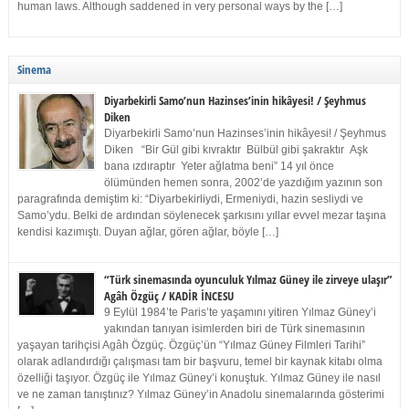
human laws. Although saddened in very personal ways by the […]
Sinema
Diyarbekirli Samo’nun Hazinses’inin hikâyesi! / Şeyhmus
Diken
Diyarbekirli Samo’nun Hazinses’inin hikâyesi! / Şeyhmus
Diken “Bir Gül gibi kıvraktır Bülbül gibi şakraktır Aşk
bana ızdıraptır Yeter ağlatma beni” 14 yıl önce
ölümünden hemen sonra, 2002’de yazdığım yazının son
paragrafında demiştim ki: “Diyarbekirliydi, Ermeniydi, hazin sesliydi ve
Samo’ydu. Belki de ardından söylenecek şarkısını yıllar evvel mezar taşına
kendisi kazımıştı. Duyan ağlar, gören ağlar, böyle […]
“Türk sinemasında oyunculuk Yılmaz Güney ile zirveye ulaşır”
Agâh Özgüç / KADİR İNCESU
9 Eylül 1984’te Paris’te yaşamını yitiren Yılmaz Güney’i
yakından tanıyan isimlerden biri de Türk sinemasının
yaşayan tarihçisi Agâh Özgüç. Özgüç’ün “Yılmaz Güney Filmleri Tarihi”
olarak adlandırdığı çalışması tam bir başvuru, temel bir kaynak kitabı olma
özelliği taşıyor. Özgüç ile Yılmaz Güney’i konuştuk. Yılmaz Güney ile nasıl
ve ne zaman tanıştınız? Yılmaz Güney’in Anadolu sinemalarında gösterimi