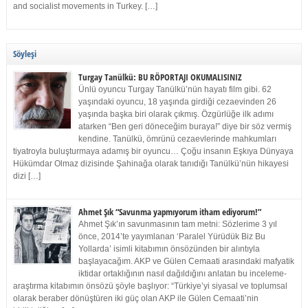
and socialist movements in Turkey. […]
Söyleşi
Turgay Tanülkü: BU RÖPORTAJI OKUMALISINIZ
Ünlü oyuncu Turgay Tanülkü’nün hayatı film gibi. 62
yaşındaki oyuncu, 18 yaşında girdiği cezaevinden 26
yaşında başka biri olarak çıkmış. Özgürlüğe ilk adımı
atarken “Ben geri döneceğim buraya!” diye bir söz vermiş
kendine. Tanülkü, ömrünü cezaevlerinde mahkumları
tiyatroyla buluşturmaya adamış bir oyuncu… Çoğu insanın Eşkıya Dünyaya
Hükümdar Olmaz dizisinde Şahinağa olarak tanıdığı Tanülkü’nün hikayesi
dizi […]
Ahmet Şık “Savunma yapmıyorum itham ediyorum!”
Ahmet Şık’ın savunmasının tam metni: Sözlerime 3 yıl
önce, 2014’te yayımlanan ‘Paralel Yürüdük Biz Bu
Yollarda’ isimli kitabımın önsözünden bir alıntıyla
başlayacağım. AKP ve Gülen Cemaati arasındaki mafyatik
iktidar ortaklığının nasıl dağıldığını anlatan bu inceleme-
araştırma kitabımın önsözü şöyle başlıyor: “Türkiye’yi siyasal ve toplumsal
olarak beraber dönüştüren iki güç olan AKP ile Gülen Cemaati’nin