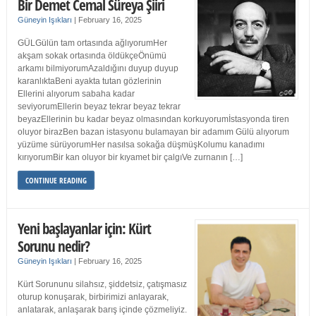
Bir Demet Cemal Süreya Şiiri
Güneyin Işıkları
|
February 16, 2025
GÜLGülün tam ortasında ağlıyorumHer
akşam sokak ortasında öldükçeÖnümü
arkamı bilmiyorumAzaldığını duyup duyup
karanlıktaBeni ayakta tutan gözlerinin
Ellerini alıyorum sabaha kadar
seviyorumEllerin beyaz tekrar beyaz tekrar
beyazEllerinin bu kadar beyaz olmasından korkuyorumİstasyonda tiren
oluyor birazBen bazan istasyonu bulamayan bir adamım Gülü alıyorum
yüzüme sürüyorumHer nasılsa sokağa düşmüşKolumu kanadımı
kırıyorumBir kan oluyor bir kıyamet bir çalgıVe zurnanın […]
CONTINUE READING
Yeni başlayanlar için: Kürt
Sorunu nedir?
Güneyin Işıkları
|
February 16, 2025
Kürt Sorununu silahsız, şiddetsiz, çatışmasız
oturup konuşarak, birbirimizi anlayarak,
anlatarak, anlaşarak barış içinde çözmeliyiz.