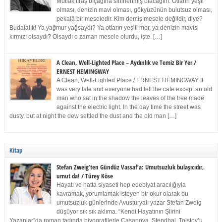
Mutlak tıraş bıçağına sinirlenmiş olacağım. Otların yeşil
olması, denizin mavi olması, gökyüzünün bulutsuz olması,
pekalâ bir meseledir. Kim demiş mesele değildir, diye?
Budalalık! Ya yağmur yağsaydı? Ya otların yeşili mor, ya denizin mavisi
kırmızı olsaydı? Olsaydı o zaman mesele olurdu, işte. […]
A Clean, Well-Lighted Place – Aydınlık ve Temiz Bir Yer /
ERNEST HEMINGWAY
A Clean, Well-Lighted Place / ERNEST HEMINGWAY It
was very late and everyone had left the cafe except an old
man who sat in the shadow the leaves of the tree made
against the electric light. In the day time the street was
dusty, but at night the dew settled the dust and the old man […]
Kitap
Stefan Zweig’ten Gündüz Vassaf’a: Umutsuzluk bulaşıcıdır,
umut da! / Türey Köse
Hayatı ve hatta siyaseti hep edebiyat aracılığıyla
kavramak, yorumlamak isteyen bir okur olarak bu
umutsuzluk günlerinde Avusturyalı yazar Stefan Zweig
düşüyor sık sık aklıma. “Kendi Hayatının Şiirini
Yazanlar”da roman tadında biyografilerle Casanova, Stendhal, Tolstoy’u