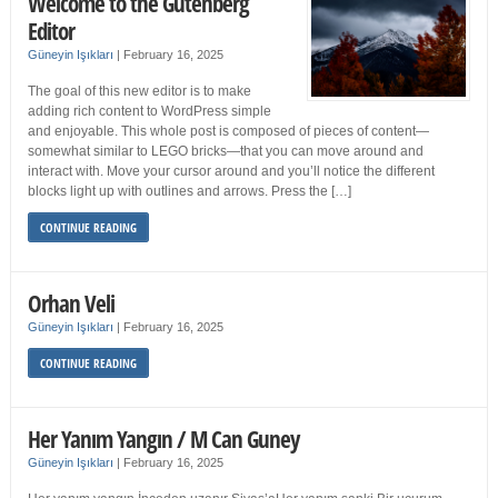
Welcome to the Gutenberg
Editor
Güneyin Işıkları
|
February 16, 2025
The goal of this new editor is to make
adding rich content to WordPress simple
and enjoyable. This whole post is composed of pieces of content—
somewhat similar to LEGO bricks—that you can move around and
interact with. Move your cursor around and you’ll notice the different
blocks light up with outlines and arrows. Press the […]
CONTINUE READING
Orhan Veli
Güneyin Işıkları
|
February 16, 2025
CONTINUE READING
Her Yanım Yangın / M Can Guney
Güneyin Işıkları
|
February 16, 2025