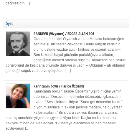
değmez bir […]
Öykü
RANDEVU (Vizyoner) / EDGAR ALLAN POE
Orada beni bekle! O yankılı vadide Mutlaka buluşacağım
seninle. (Chichester Piskoposu Henry King’in karısının
ölümü üstüne yazdığı ağıt.) Talihsiz ve gizemli adam! –
Sen ki kendi hayal gücünün parlaklığıyla afalladın,
gençliğinin alevleri arasına düştün! Hayalimde seni tekrar
görüyorum! Bir kez daha önümde duruyor siluetin! – Olduğun – ah olduğun
gibi değil soğuk vadide ve gölgelerin […]
Karıncanın boyu / Hasibe Özdemir
Karıncanın boyu / Hasibe Özdemir “Şişirdin içimi yemin
ederim ya! Deseydin methiyeler düzeceğiz, çıkmazdım
evden.” Sesi sinirden titriyor. “Sana gel demedim kızım.”
diyorum sakince. “Takıldın peşime madem, ne duyarsan
katlanacaksın.” Bir sigara yakıyor. Başını yana yatırıp,
bezmiş annelerin yılgın bakışıyla süzüyor beni. Kaşlarımı kaldırıp ona
bakıyorum ben de. Pes ediyor. “Git nereye atacaksan at, ben mezeleri
söylüyorum […]