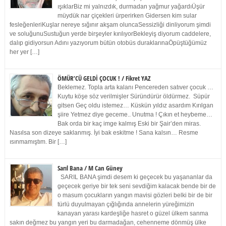
ışıklarBiz mi yalnızdık, durmadan yağmur yağardıÜşür
müydük nar çiçekleri ürperirken Gidersen kim sular
fesleğenleriKuşlar nereye sığınır akşam oluncaSessizliği dinliyorum şimdi
ve soluğunuSustuğun yerde birşeyler kırılıyorBekleyiş diyorum caddelere,
dalıp gidiyorsun Adını yazıyorum bütün otobüs duraklarınaÖpüştüğümüz
her yer […]
ÖMÜR’CÜ GELDİ ÇOCUK ! / Fikret YAZ
Beklemez. Topla arta kalanı Pencereden satıver çocuk …
Kuytu köşe söz verilmişler Süründürür öldürmez. Süpür
gitsen Geç oldu istemez… Küskün yıldız asardım Kırılgan
şiire Yetmez diye geceme.. Unutma ! Çıkın et heybeme…
Bak orda bir kaç imge kalmış Eski bir Şair’den miras.
Nasılsa son dizeye saklanmış. İyi bak eskitme ! Sana kalsın… Resme
ısınmamıştım. Bir […]
Sarıl Bana / M Can Güney
SARIL BANA şimdi desem ki geçecek bu yaşananlar da
geçecek geriye bir tek seni sevdiğim kalacak bende bir de
o masum çocukların yangın mavisi gözleri belki bir de bir
türlü duyulmayan çığlığında annelerin yüreğimizin
kanayan yarası kardeşliğe hasret o güzel ülkem sanma
sakın değmez bu yangın yeri bu darmadağan, cehenneme dönmüş ülke