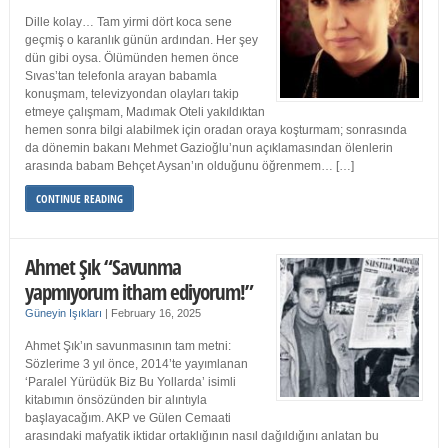
Dille kolay… Tam yirmi dört koca sene
geçmiş o karanlık günün ardından. Her şey
dün gibi oysa. Ölümünden hemen önce
Sıvas’tan telefonla arayan babamla
konuşmam, televizyondan olayları takip
etmeye çalışmam, Madımak Oteli yakıldıktan
hemen sonra bilgi alabilmek için oradan oraya koşturmam; sonrasında
da dönemin bakanı Mehmet Gazioğlu’nun açıklamasından ölenlerin
arasında babam Behçet Aysan’ın olduğunu öğrenmem… […]
CONTINUE READING
Ahmet Şık “Savunma
yapmıyorum itham ediyorum!”
Güneyin Işıkları
|
February 16, 2025
Ahmet Şık’ın savunmasının tam metni:
Sözlerime 3 yıl önce, 2014’te yayımlanan
‘Paralel Yürüdük Biz Bu Yollarda’ isimli
kitabımın önsözünden bir alıntıyla
başlayacağım. AKP ve Gülen Cemaati
arasındaki mafyatik iktidar ortaklığının nasıl dağıldığını anlatan bu