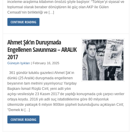
inceleme-araştırma kitabımın önsözü şöyle başlıyor: “Türkiye’yi siyasal ve
toplumsal olarak beraber dönüştüren iki güç olan AKP ile Gülen
Cemaati’nin birlikteliği ve […]
CONTINUE READING
Ahmet Şık’ın Duruşmada
Engellenen Savunması – ARALIK
2017
Güneyin Işıkları
|
February 16, 2025
361 gündür tutuklu gazeteci Ahmet Şık’ın
dünkü (25 Aralık) duruşmada engellenen
beyanının tam metnini yayınlıyoruz Yargıtay
Başkanı İsmail Rüştü Cirit, yeni adli yılın
açılışı vesilesiyle 23 Kasım 2017’de yaptığı konuşmada çok çarpıcı veriler
ortaya koydu. 2016 yılı adli suç istatistiklerine göre 80 milyonluk
ülkemizde yaklaşık 6 milyon 900bin şüpheli bulunduğunu açıklayan Cirit;
“Demek ki […]
CONTINUE READING