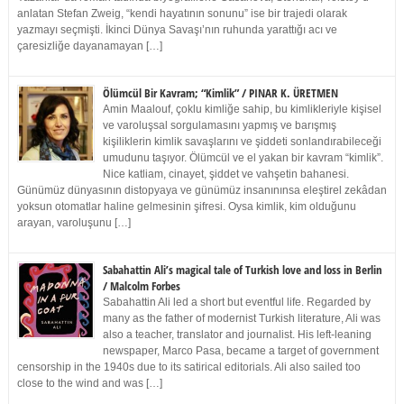
anlatan Stefan Zweig, “kendi hayatının sonunu” ise bir trajedi olarak
yazmayı seçmişti. İkinci Dünya Savaşı’nın ruhunda yarattığı acı ve
çaresizliğe dayanamayan […]
Ölümcül Bir Kavram; “Kimlik” / PINAR K. ÜRETMEN
Amin Maalouf, çoklu kimliğe sahip, bu kimlikleriyle kişisel
ve varoluşsal sorgulamasını yapmış ve barışmış
kişiliklerin kimlik savaşlarını ve şiddeti sonlandırabileceği
umudunu taşıyor. Ölümcül ve el yakan bir kavram “kimlik”.
Nice katliam, cinayet, şiddet ve vahşetin bahanesi.
Günümüz dünyasının distopyaya ve günümüz insanınınsa eleştirel zekâdan
yoksun otomatlar haline gelmesinin şifresi. Oysa kimlik, kim olduğunu
arayan, varoluşunu […]
Sabahattin Ali’s magical tale of Turkish love and loss in Berlin
/ Malcolm Forbes
Sabahattin Ali led a short but eventful life. Regarded by
many as the father of modernist Turkish literature, Ali was
also a teacher, translator and journalist. His left-leaning
newspaper, Marco Pasa, became a target of government
censorship in the 1940s due to its satirical editorials. Ali also sailed too
close to the wind and was […]