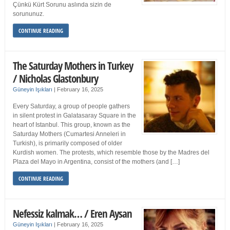
Çünkü Kürt Sorunu aslında sizin de
sorununuz.
CONTINUE READING
The Saturday Mothers in Turkey
/ Nicholas Glastonbury
Güneyin Işıkları
|
February 16, 2025
Every Saturday, a group of people gathers
in silent protest in Galatasaray Square in the
heart of Istanbul. This group, known as the
Saturday Mothers (Cumartesi Anneleri in
Turkish), is primarily composed of older
Kurdish women. The protests, which resemble those by the Madres del
Plaza del Mayo in Argentina, consist of the mothers (and […]
CONTINUE READING
Nefessiz kalmak… / Eren Aysan
Güneyin Işıkları
|
February 16, 2025