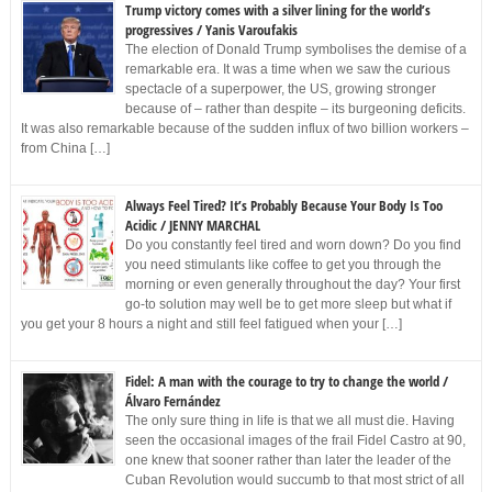
Trump victory comes with a silver lining for the world’s
progressives / Yanis Varoufakis
The election of Donald Trump symbolises the demise of a
remarkable era. It was a time when we saw the curious
spectacle of a superpower, the US, growing stronger
because of – rather than despite – its burgeoning deficits.
It was also remarkable because of the sudden influx of two billion workers –
from China […]
Always Feel Tired? It’s Probably Because Your Body Is Too
Acidic / JENNY MARCHAL
Do you constantly feel tired and worn down? Do you find
you need stimulants like coffee to get you through the
morning or even generally throughout the day? Your first
go-to solution may well be to get more sleep but what if
you get your 8 hours a night and still feel fatigued when your […]
Fidel: A man with the courage to try to change the world /
Álvaro Fernández
The only sure thing in life is that we all must die. Having
seen the occasional images of the frail Fidel Castro at 90,
one knew that sooner rather than later the leader of the
Cuban Revolution would succumb to that most strict of all