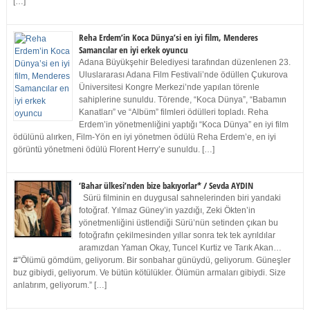
[…]
Reha Erdem’in Koca Dünya’si en iyi film, Menderes
Samancılar en iyi erkek oyuncu
Adana Büyükşehir Belediyesi tarafından düzenlenen 23.
Uluslararası Adana Film Festivali’nde ödüllen Çukurova
Üniversitesi Kongre Merkezi’nde yapılan törenle
sahiplerine sunuldu. Törende, “Koca Dünya”, “Babamın
Kanatları” ve “Albüm” filmleri ödülleri topladı. Reha
Erdem’in yönetmenliğini yaptığı “Koca Dünya” en iyi film
ödülünü alırken, Film-Yön en iyi yönetmen ödülü Reha Erdem’e, en iyi
görüntü yönetmeni ödülü Florent Herry’e sunuldu. […]
‘Bahar ülkesi’nden bize bakıyorlar* / Sevda AYDIN
Sürü filminin en duygusal sahnelerinden biri yandaki
fotoğraf. Yılmaz Güney’in yazdığı, Zeki Ökten’in
yönetmenliğini üstlendiği Sürü’nün setinden çıkan bu
fotoğrafın çekilmesinden yıllar sonra tek tek ayrıldılar
aramızdan Yaman Okay, Tuncel Kurtiz ve Tarık Akan…
#”Ölümü gömdüm, geliyorum. Bir sonbahar günüydü, geliyorum. Güneşler
buz gibiydi, geliyorum. Ve bütün kötülükler. Ölümün armaları gibiydi. Size
anlatırım, geliyorum.” […]