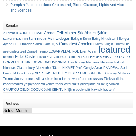
Pumpkin Juice to reduce Cholesterol, Blood Glucose, Lipids And Also
Triglycerides
Konular
Ahmet Telli
Ahmet Şık
Ahmet Şık'ın
2 Temmuz
AHMET CEMAL
savunmasının tam metni
Asli Erdogan
Bakişın Senin
Bağışıklık sistemi
Behçet
Cumartesi Anneleri
Aysan
Bu Tufandan Sonra
Cansu Çöl
Didem Gülçin Erdem
Die
featured
gestundete Zeit
Donald Trump
EDGAR ALLAN POE
Eren Aysan
Fidel Castro
feminist
Fikret YAZ
Gidersen Yıkılır Bu Kent
HERE’S WHAT TO DO TO
CORRECT IT
INGEBORG BACHMANN
M. Can Güney
Madımak
Nefessiz kalmak…
Nicholas Glastonbury
Nietzsche
Nâzım HİKMET
Prof. Cengiz Aktar
RANDEVU
Sarıl
Bana . M Can Güney
SES
SİYASİ NİHİLİZMİN BİR SEMPTOMU
the Saturday Mothers
Trump victory comes with a silver lining for the world’s progressives
Türkiye dibine
kadar faşizmi yaşayacak
Vizyoner
Yanis Varoufakis
yüreğimde bir avuç volkan
ÖMÜR'CÜ GELDİ ÇOCUK
öykü
ŞEHİTLİK
‘Şiirin beslendiği kaynak hayattır’
Archives
Archives