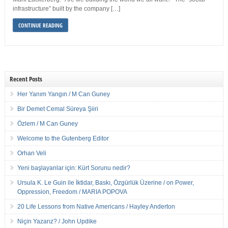
infrastructure” built by the company […]
CONTINUE READING
Recent Posts
Her Yanım Yangın / M Can Guney
Bir Demet Cemal Süreya Şiiri
Özlem / M Can Guney
Welcome to the Gutenberg Editor
Orhan Veli
Yeni başlayanlar için: Kürt Sorunu nedir?
Ursula K. Le Guin ile İktidar, Baskı, Özgürlük Üzerine / on Power,
Oppression, Freedom / MARIA POPOVA
20 Life Lessons from Native Americans / Hayley Anderton
Niçin Yazarız? / John Updike