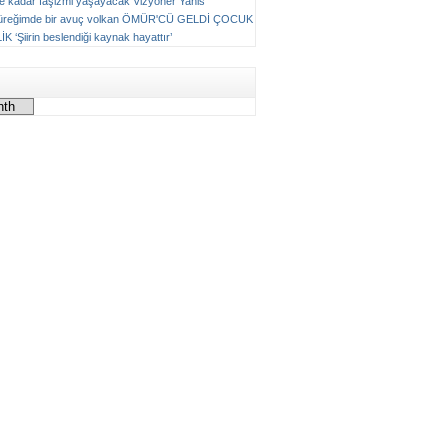
ne kadar faşizmi yaşayacak
Vizyoner
Yanis
üreğimde bir avuç volkan
ÖMÜR'CÜ GELDİ ÇOCUK
LİK
‘Şiirin beslendiği kaynak hayattır’