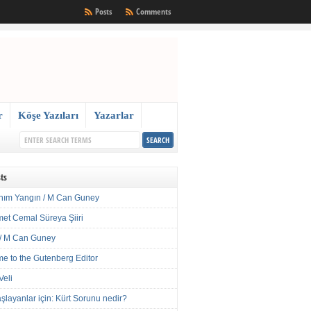
Posts
Comments
r
Köşe Yazıları
Yazarlar
ts
nım Yangın / M Can Guney
met Cemal Süreya Şiiri
/ M Can Guney
e to the Gutenberg Editor
Veli
şlayanlar için: Kürt Sorunu nedir?