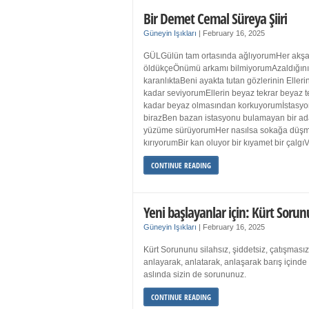
Bir Demet Cemal Süreya Şiiri
Güneyin Işıkları
|
February 16, 2025
GÜLGülün tam ortasında ağlıyorumHer akşa
öldükçeÖnümü arkamı bilmiyorumAzaldığın
karanlıktaBeni ayakta tutan gözlerinin Eller
kadar seviyorumEllerin beyaz tekrar beyaz t
kadar beyaz olmasından korkuyorumİstasyon
birazBen bazan istasyonu bulamayan bir a
yüzüme sürüyorumHer nasılsa sokağa düş
kırıyorumBir kan oluyor bir kıyamet bir çalgı
CONTINUE READING
Yeni başlayanlar için: Kürt Sorun
Güneyin Işıkları
|
February 16, 2025
Kürt Sorununu silahsız, şiddetsiz, çatışmasız
anlayarak, anlatarak, anlaşarak barış içind
aslında sizin de sorununuz.
CONTINUE READING