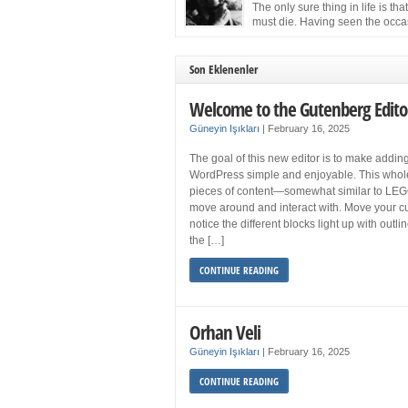
more sleep but what if you get your 8 hours a
The only sure thing in life is tha
and still feel fatigued when your […]
must die. Having seen the occa
images of the frail Fidel Castro 
one knew that sooner rather than later the lea
the Cuban Revolution would succumb to that
Son Eklenenler
strict of all human laws. Although saddened i
personal ways by the […]
Welcome to the Gutenberg Edito
Güneyin Işıkları
|
February 16, 2025
The goal of this new editor is to make adding
WordPress simple and enjoyable. This whol
pieces of content—somewhat similar to LEG
move around and interact with. Move your cu
notice the different blocks light up with outl
the […]
CONTINUE READING
Orhan Veli
Güneyin Işıkları
|
February 16, 2025
CONTINUE READING