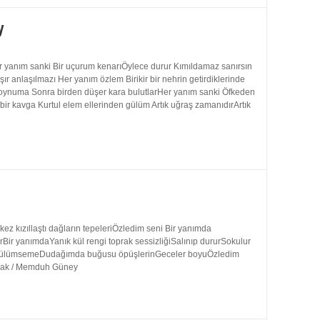
y
 yanım sanki Bir uçurum kenarıÖylece durur Kımıldamaz sanırsın
 anlaşılmazı Her yanım özlem Birikir bir nehrin getirdiklerinde
 boynuma Sonra birden düşer kara bulutlarHer yanım sanki Öfkeden
bir kavga Kurtul elem ellerinden gülüm Artık uğraş zamanıdırArtık
 kızıllaştı dağların tepeleriÖzledim seni Bir yanımda
rBir yanımdaYanık kül rengi toprak sessizliğiSalınıp dururSokulur
uk gülümsemeDudağımda buğusu öpüşlerinGeceler boyuÖzledim
ynak / Memduh Güney