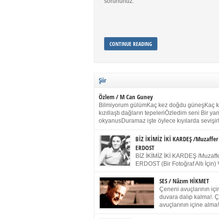
sorununuz.
CONTINUE READING
Şiir
Özlem / M Can Guney
Bilmiyorum gülümKaç kez doğdu güneşKaç 
kızıllaştı dağların tepeleriÖzledim seni Bir y
okyanusDuramaz işte öylece kıyılarda sevişir
yanımdaYanık kül rengi toprak sessizliğiSalın
dururSokulur yalnızlığıma kokun olur Gözleri
BİZ İKİMİZ İKİ KARDEŞ /Muzaffer
buruk gülümsemeDudağımda buğusu
ERDOST
öpüşlerinGeceler boyuÖzledim seni 2004 Ha
BİZ İKİMİZ İKİ KARDEŞ /Muzaffe
Sydney / Toplumsal Kaynak / Memduh Güney
ERDOST (Bir Fotoğraf Altı İçin) 
geleceğiz bir gün, biz ikimiz İki
Duracağız Fotoğrafımızda durduğumuz gibi 
SES / Nâzım HİKMET
ellerimde kelepçe Yüzümde yapay bir gülüş
Çeneni avuçlarının için
(Kelepçeyi yadırgamanın gülüşü belki İlk kez
duvara dalıp kalma!. 
için Sonra alıştım Ve unuttum sonra kelepçeyi
avuçlarının içine alma!
bileklerimde) Senin yüzün İçerde olmanın ve
Pencereye gel! Bak! D
umudun arasında Ve ilk […]