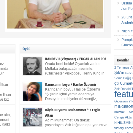
Ursula 
/ on P
20 Lif
Andert
Niçin 
Pumpki
Glucose
Öykü
RANDEVU (Vizyoner) / EDGAR ALLAN POE
Konular
kez
Orada beni bekle! O yankılı vadide
2 Temmuz
A
anımda
Mutlaka buluşacağım seninle.
Şık'ın sav
Bir
(Chichester Piskoposu Henry King’in
ıp
karısının ölümü üstüne yazdığı ağıt.)
Senin
Bağışı
m bir
Talihsiz ve gizemli adam! – Sen ki kendi hayal
Cumarte
Çöl
 İlhan
Karıncanın boyu / Hasibe Özdemir
gücünün parlaklığıyla afalladın, gençliğinin alevleri
Zeit
Donald 
Karıncanın boyu / Hasibe Özdemir
feat
ziran
arasına düştün! Hayalimde seni tekrar görüyorum!
“Şişirdin içimi yemin ederim ya!
r İlhan
Bir kez daha önümde duruyor siluetin! – Olduğun –
Deseydin methiyeler düzeceğiz,
Ve biz
Gidersen Yık
ah olduğun gibi değil soğuk vadide ve gölgelerin […]
çıkmazdım evden.” Sesi sinirden
 kardeş
IT
INGEBO
titriyor. “Sana gel demedim kızım.” diyorum sakince.
Benim
Böyle Buyurdu Muhammet * / Ergür
kalmak…
Ni
“Takıldın peşime madem, ne duyarsan
Altan
e alıp,
Cengiz Aktar
katlanacaksın.” Bir sigara yakıyor. Başını yana yatırıp,
 olduğu
Çeneni
Adım Muhammet. On dokuz
bezmiş annelerin yılgın bakışıyla süzüyor beni.
NİHİLİZMİ
. Kalk!
yaşındayım. Atık kağıtlar topluyorum ve
Kaşlarımı kaldırıp ona bakıyorum ben de. Pes ediyor.
victory comes
ışarda
Kızılay`dan Ulus`a kadar üç kez
“Git nereye atacaksan at, ben mezeleri söylüyorum