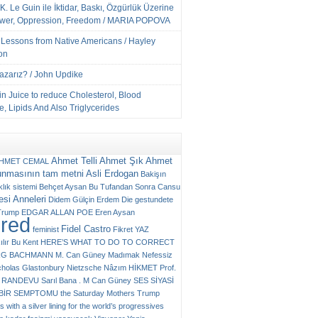
K. Le Guin ile İktidar, Baskı, Özgürlük Üzerine
ower, Oppression, Freedom / MARIA POPOVA
e Lessons from Native Americans / Hayley
on
Yazarız? / John Updike
n Juice to reduce Cholesterol, Blood
, Lipids And Also Triglycerides
Ahmet Telli
Ahmet Şık
Ahmet
HMET CEMAL
unmasının tam metni
Asli Erdogan
Bakişın
klık sistemi
Behçet Aysan
Bu Tufandan Sonra
Cansu
si Anneleri
Didem Gülçin Erdem
Die gestundete
Trump
EDGAR ALLAN POE
Eren Aysan
ured
Fidel Castro
feminist
Fikret YAZ
ılır Bu Kent
HERE’S WHAT TO DO TO CORRECT
RG BACHMANN
M. Can Güney
Madımak
Nefessiz
cholas Glastonbury
Nietzsche
Nâzım HİKMET
Prof.
RANDEVU
Sarıl Bana . M Can Güney
SES
SİYASİ
N BİR SEMPTOMU
the Saturday Mothers
Trump
 with a silver lining for the world’s progressives