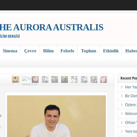
 / THE AURORA AUSTRALIS
BİLİM DERGİSİ
Sinema
Çevre
Bilim
Felsefe
Toplum
Etkinlik
Habe
Recent Pos
Her Ya
Bir De
Özlem 
Welcom
z
Orhan 
.
Yeni ba