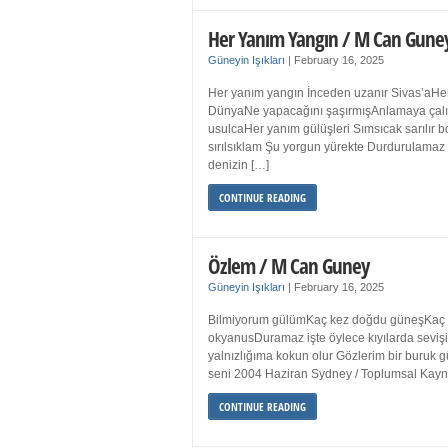
Her Yanım Yangın / M Can Gune
Güneyin Işıkları
|
February 16, 2025
Her yanım yangın İnceden uzanır Sivas’aHer
DünyaNe yapacağını şaşırmışAnlamaya çalışır
usulcaHer yanım gülüşleri Sımsıcak sarılır
sırılsıklam Şu yorgun yürekte Durdurulamaz 
denizin […]
CONTINUE READING
Özlem / M Can Guney
Güneyin Işıkları
|
February 16, 2025
Bilmiyorum gülümKaç kez doğdu güneşKaç kez
okyanusDuramaz işte öylece kıyılarda sevişi
yalnızlığıma kokun olur Gözlerim bir bur
seni 2004 Haziran Sydney / Toplumsal Ka
CONTINUE READING