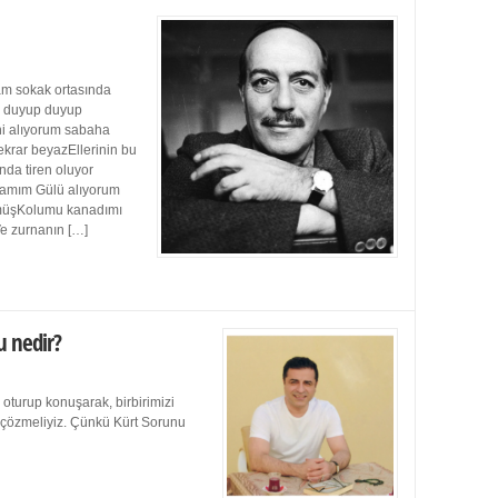
m sokak ortasında
ı duyup duyup
ini alıyorum sabaha
ekrar beyazEllerinin bu
da tiren oluyor
damım Gülü alıyorum
müşKolumu kanadımı
Ve zurnanın […]
u nedir?
 oturup konuşarak, birbirimizi
e çözmeliyiz. Çünkü Kürt Sorunu