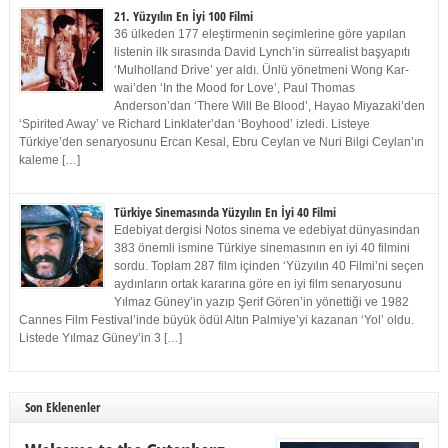
21. Yüzyılın En İyi 100 Filmi
36 ülkeden 177 eleştirmenin seçimlerine göre yapılan
listenin ilk sırasında David Lynch’in sürrealist başyapıtı
‘Mulholland Drive’ yer aldı. Ünlü yönetmeni Wong Kar-
wai’den ‘In the Mood for Love’, Paul Thomas
Anderson’dan ‘There Will Be Blood’, Hayao Miyazaki’den
‘Spirited Away’ ve Richard Linklater’dan ‘Boyhood’ izledi. Listeye
Türkiye’den senaryosunu Ercan Kesal, Ebru Ceylan ve Nuri Bilgi Ceylan’ın
kaleme […]
Türkiye Sinemasında Yüzyılın En İyi 40 Filmi
Edebiyat dergisi Notos sinema ve edebiyat dünyasından
383 önemli ismine Türkiye sinemasının en iyi 40 filmini
sordu. Toplam 287 film içinden ‘Yüzyılın 40 Filmi’ni seçen
aydınların ortak kararına göre en iyi film senaryosunu
Yılmaz Güney’in yazıp Şerif Gören’in yönettiği ve 1982
Cannes Film Festival’inde büyük ödül Altın Palmiye’yi kazanan ‘Yol’ oldu.
Listede Yılmaz Güney’in 3 […]
Son Eklenenler