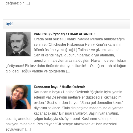
değmez bir […]
Öykü
RANDEVU (Vizyoner) / EDGAR ALLAN POE
Orada beni bekle! O yankılı vadide Mutlaka buluşacağım
seninle. (Chichester Piskoposu Henry King’in karısının
ölümü üstüne yazdığı ağıt.) Talihsiz ve gizemli adam! –
Sen ki kendi hayal gücünün parlaklığıyla afalladın,
gençliğinin alevleri arasına düştün! Hayalimde seni tekrar
görüyorum! Bir kez daha önümde duruyor siluetin! – Olduğun – ah olduğun
gibi değil soğuk vadide ve gölgelerin […]
Karıncanın boyu / Hasibe Özdemir
Karıncanın boyu / Hasibe Özdemir “Şişirdin içimi yemin
ederim ya! Deseydin methiyeler düzeceğiz, çıkmazdım
evden.” Sesi sinirden titriyor. “Sana gel demedim kızım.”
diyorum sakince. “Takıldın peşime madem, ne duyarsan
katlanacaksın.” Bir sigara yakıyor. Başını yana yatırıp,
bezmiş annelerin yılgın bakışıyla süzüyor beni. Kaşlarımı kaldırıp ona
bakıyorum ben de. Pes ediyor. “Git nereye atacaksan at, ben mezeleri
söylüyorum […]