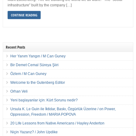
infrastructure” built by the company […]
CONTINUE READING
Recent Posts
Her Yanım Yangın / M Can Guney
Bir Demet Cemal Süreya Şiiri
Özlem / M Can Guney
Welcome to the Gutenberg Editor
Orhan Veli
Yeni başlayanlar için: Kürt Sorunu nedir?
Ursula K. Le Guin ile İktidar, Baskı, Özgürlük Üzerine / on Power,
Oppression, Freedom / MARIA POPOVA
20 Life Lessons from Native Americans / Hayley Anderton
Niçin Yazarız? / John Updike