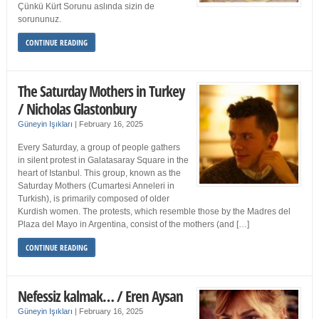
Çünkü Kürt Sorunu aslında sizin de
sorununuz.
CONTINUE READING
The Saturday Mothers in Turkey
/ Nicholas Glastonbury
Güneyin Işıkları
|
February 16, 2025
Every Saturday, a group of people gathers
in silent protest in Galatasaray Square in the
heart of Istanbul. This group, known as the
Saturday Mothers (Cumartesi Anneleri in
Turkish), is primarily composed of older
Kurdish women. The protests, which resemble those by the Madres del
Plaza del Mayo in Argentina, consist of the mothers (and […]
CONTINUE READING
Nefessiz kalmak… / Eren Aysan
Güneyin Işıkları
|
February 16, 2025