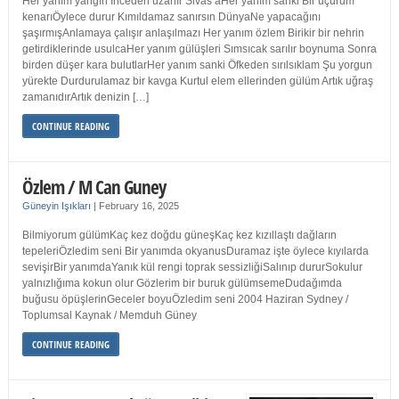
Her yanım yangın İnceden uzanır Sivas’aHer yanım sanki Bir uçurum
kenarıÖylece durur Kımıldamaz sanırsın DünyaNe yapacağını
şaşırmışAnlamaya çalışır anlaşılmazı Her yanım özlem Birikir bir nehrin
getirdiklerinde usulcaHer yanım gülüşleri Sımsıcak sarılır boynuma Sonra
birden düşer kara bulutlarHer yanım sanki Öfkeden sırılsıklam Şu yorgun
yürekte Durdurulamaz bir kavga Kurtul elem ellerinden gülüm Artık uğraş
zamanıdırArtık denizin […]
CONTINUE READING
Özlem / M Can Guney
Güneyin Işıkları
|
February 16, 2025
Bilmiyorum gülümKaç kez doğdu güneşKaç kez kızıllaştı dağların
tepeleriÖzledim seni Bir yanımda okyanusDuramaz işte öylece kıyılarda
sevişirBir yanımdaYanık kül rengi toprak sessizliğiSalınıp dururSokulur
yalnızlığıma kokun olur Gözlerim bir buruk gülümsemeDudağımda
buğusu öpüşlerinGeceler boyuÖzledim seni 2004 Haziran Sydney /
Toplumsal Kaynak / Memduh Güney
CONTINUE READING