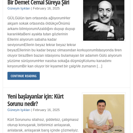
Bir Demet Cemal Süreya Şiiri
Güneyin Işıkları
|
February 16, 2025
GÜLGülün tam ortasında ağlıyorumHer
akşam sokak ortasında öldükçeÖnümü
arkamı bilmiyorumAzaldığını duyup duyup
karanlıktaBeni ayakta tutan gözlerinin
Ellerini alıyorum sabaha kadar
seviyorumEllerin beyaz tekrar beyaz tekrar
beyazEllerinin bu kadar beyaz olmasından korkuyorumİstasyonda tiren
oluyor birazBen bazan istasyonu bulamayan bir adamım Gülü alıyorum
yüzüme sürüyorumHer nasılsa sokağa düşmüşKolumu kanadımı
kırıyorumBir kan oluyor bir kıyamet bir çalgıVe zurnanın […]
CONTINUE READING
Yeni başlayanlar için: Kürt
Sorunu nedir?
Güneyin Işıkları
|
February 16, 2025
Kürt Sorununu silahsız, şiddetsiz, çatışmasız
oturup konuşarak, birbirimizi anlayarak,
anlatarak, anlaşarak barış içinde çözmeliyiz.