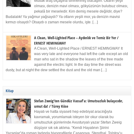
Mutlak tıraş bıçağına sinirlenmiş olacağım. Otların yeşil
olması, denizin mavi olması, gökyüzünün bulutsuz olması,
pekalâ bir meseledir. Kim demiş mesele değildir, diye?
Budalalık! Ya yağmur yağsaydı? Ya otların yeşili mor, ya denizin mavisi
kırmızı olsaydı? Olsaydı o zaman mesele olurdu, işte. […]
A Clean, Well-Lighted Place – Aydınlık ve Temiz Bir Yer /
ERNEST HEMINGWAY
A Clean, Well-Lighted Place / ERNEST HEMINGWAY It
was very late and everyone had left the cafe except an old
man who sat in the shadow the leaves of the tree made
against the electric light. In the day time the street was
dusty, but at night the dew settled the dust and the old man […]
Kitap
Stefan Zweig’ten Gündüz Vassaf’a: Umutsuzluk bulaşıcıdır,
umut da! / Türey Köse
Hayatı ve hatta siyaseti hep edebiyat aracılığıyla
kavramak, yorumlamak isteyen bir okur olarak bu
umutsuzluk günlerinde Avusturyalı yazar Stefan Zweig
düşüyor sık sık aklıma. “Kendi Hayatının Şiirini
Yazanlar”da roman tadında biyografilerle Casanova, Stendhal, Tolstoy’u