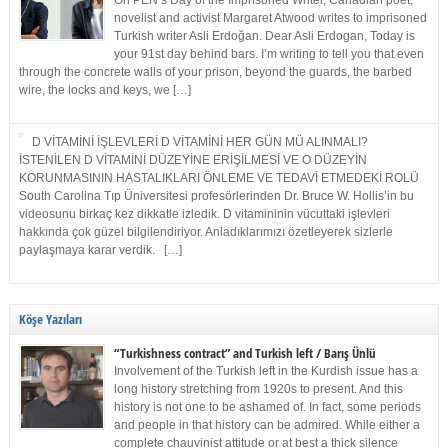
On PEN’s Day of the Imprisoned Writer, Canadian poet,
novelist and activist Margaret Atwood writes to imprisoned
Turkish writer Asli Erdoğan. Dear Asli Erdogan, Today is
your 91st day behind bars. I’m writing to tell you that even
through the concrete walls of your prison, beyond the guards, the barbed
wire, the locks and keys, we […]
D VİTAMİNİ İŞLEVLERİ D VİTAMİNİ HER GÜN MÜ ALINMALI?
İSTENİLEN D VİTAMİNİ DÜZEYİNE ERİŞİLMESİ VE O DÜZEYİN
KORUNMASININ HASTALIKLARI ÖNLEME VE TEDAVİ ETMEDEKİ ROLÜ
South Carolina Tıp Üniversitesi profesörlerinden Dr. Bruce W. Hollis’in bu
videosunu birkaç kez dikkatle izledik. D vitamininin vücuttaki işlevleri
hakkında çok güzel bilgilendiriyor. Anladıklarımızı özetleyerek sizlerle
paylaşmaya karar verdik. […]
Köşe Yazıları
“Turkishness contract” and Turkish left / Barış Ünlü
Involvement of the Turkish left in the Kurdish issue has a
long history stretching from 1920s to present. And this
history is not one to be ashamed of. In fact, some periods
and people in that history can be admired. While either a
complete chauvinist attitude or at best a thick silence