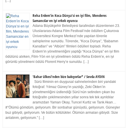
[…]
Reha Erdem’in Koca Dünya’si en iyi film, Menderes
Samancılar en iyi erkek oyuncu
Adana Büyükşehir Belediyesi tarafından düzenlenen 23.
Uluslararası Adana Film Festivali’nde ödüllen Çukurova
Üniversitesi Kongre Merkezi’nde yapılan törenle
sahiplerine sunuldu. Törende, “Koca Dünya”, “Babamın
Kanatları” ve “Albüm” filmleri ödülleri topladı. Reha
Erdem’in yönetmenliğini yaptığı “Koca Dünya” en iyi film
ödülünü alırken, Film-Yön en iyi yönetmen ödülü Reha Erdem’e, en iyi
görüntü yönetmeni ödülü Florent Herry’e sunuldu. […]
‘Bahar ülkesi’nden bize bakıyorlar* / Sevda AYDIN
Sürü filminin en duygusal sahnelerinden biri yandaki
fotoğraf. Yılmaz Güney’in yazdığı, Zeki Ökten’in
yönetmenliğini üstlendiği Sürü’nün setinden çıkan bu
fotoğrafın çekilmesinden yıllar sonra tek tek ayrıldılar
aramızdan Yaman Okay, Tuncel Kurtiz ve Tarık Akan…
#”Ölümü gömdüm, geliyorum. Bir sonbahar günüydü, geliyorum. Güneşler
buz gibiydi, geliyorum. Ve bütün kötülükler. Ölümün armaları gibiydi. Size
anlatırım, geliyorum.” […]