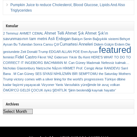
Pumpkin Juice to reduce Cholesterol, Blood Glucose, Lipids And Also
Triglycerides
Konular
Ahmet Telli
Ahmet Şık
Ahmet Şık'ın
2 Temmuz
AHMET CEMAL
savunmasının tam metni
Asli Erdogan
Bakişın Senin
Bağışıklık sistemi
Behçet
Cumartesi Anneleri
Aysan
Bu Tufandan Sonra
Cansu Çöl
Didem Gülçin Erdem
Die
featured
gestundete Zeit
Donald Trump
EDGAR ALLAN POE
Eren Aysan
Fidel Castro
feminist
Fikret YAZ
Gidersen Yıkılır Bu Kent
HERE’S WHAT TO DO TO
CORRECT IT
INGEBORG BACHMANN
M. Can Güney
Madımak
Nefessiz kalmak…
Nicholas Glastonbury
Nietzsche
Nâzım HİKMET
Prof. Cengiz Aktar
RANDEVU
Sarıl
Bana . M Can Güney
SES
SİYASİ NİHİLİZMİN BİR SEMPTOMU
the Saturday Mothers
Trump victory comes with a silver lining for the world’s progressives
Türkiye dibine
kadar faşizmi yaşayacak
Vizyoner
Yanis Varoufakis
yüreğimde bir avuç volkan
ÖMÜR'CÜ GELDİ ÇOCUK
öykü
ŞEHİTLİK
‘Şiirin beslendiği kaynak hayattır’
Archives
Archives