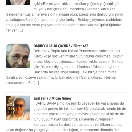
ışıklarBiz mi yalnızdık, durmadan yağmur yağardıÜşür
müydük nar çiçekleri ürperirken Gidersen kim sular
fesleğenleriKuşlar nereye sığınır akşam oluncaSessizliği dinliyorum şimdi
ve soluğunuSustuğun yerde birşeyler kırılıyorBekleyiş diyorum caddelere,
dalıp gidiyorsun Adını yazıyorum bütün otobüs duraklarınaÖpüştüğümüz
her yer […]
ÖMÜR’CÜ GELDİ ÇOCUK ! / Fikret YAZ
Beklemez. Topla arta kalanı Pencereden satıver çocuk …
Kuytu köşe söz verilmişler Süründürür öldürmez. Süpür
gitsen Geç oldu istemez… Küskün yıldız asardım Kırılgan
şiire Yetmez diye geceme.. Unutma ! Çıkın et heybeme…
Bak orda bir kaç imge kalmış Eski bir Şair’den miras.
Nasılsa son dizeye saklanmış. İyi bak eskitme ! Sana kalsın… Resme
ısınmamıştım. Bir […]
Sarıl Bana / M Can Güney
SARIL BANA şimdi desem ki geçecek bu yaşananlar da
geçecek geriye bir tek seni sevdiğim kalacak bende bir de
o masum çocukların yangın mavisi gözleri belki bir de bir
türlü duyulmayan çığlığında annelerin yüreğimizin
kanayan yarası kardeşliğe hasret o güzel ülkem sanma
sakın değmez bu yangın yeri bu darmadağan, cehenneme dönmüş ülke