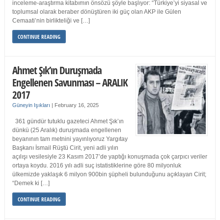
inceleme-araştırma kitabımın önsözü şöyle başlıyor: “Türkiye’yi siyasal ve
toplumsal olarak beraber dönüştüren iki güç olan AKP ile Gülen
Cemaati’nin birlikteliği ve […]
CONTINUE READING
Ahmet Şık’ın Duruşmada
Engellenen Savunması – ARALIK
2017
Güneyin Işıkları
|
February 16, 2025
361 gündür tutuklu gazeteci Ahmet Şık’ın
dünkü (25 Aralık) duruşmada engellenen
beyanının tam metnini yayınlıyoruz Yargıtay
Başkanı İsmail Rüştü Cirit, yeni adli yılın
açılışı vesilesiyle 23 Kasım 2017’de yaptığı konuşmada çok çarpıcı veriler
ortaya koydu. 2016 yılı adli suç istatistiklerine göre 80 milyonluk
ülkemizde yaklaşık 6 milyon 900bin şüpheli bulunduğunu açıklayan Cirit;
“Demek ki […]
CONTINUE READING