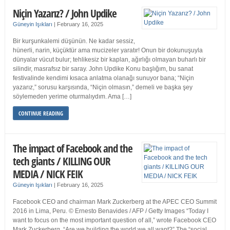
Niçin Yazarız? / John Updike
Güneyin Işıkları
|
February 16, 2025
Bir kurşunkalemi düşünün. Ne kadar sessiz,
hünerli, narin, küçüktür ama mucizeler yaratır! Onun bir dokunuşuyla
dünyalar vücut bulur; tehlikesiz bir kaplan, ağırlığı olmayan buharlı bir
silindir, masrafsız bir saray. John Updike Konu başlığım, bu sanat
festivalinde kendimi kısaca anlatma olanağı sunuyor bana; “Niçin
yazarız,” sorusu karşısında, “Niçin olmasın,” demeli ve başka şey
söylemeden yerime oturmalıydım. Ama […]
CONTINUE READING
The impact of Facebook and the
tech giants / KILLING OUR
MEDIA / NICK FEIK
Güneyin Işıkları
|
February 16, 2025
Facebook CEO and chairman Mark Zuckerberg at the APEC CEO Summit
2016 in Lima, Peru. © Ernesto Benavides / AFP / Getty Images “Today I
want to focus on the most important question of all,” wrote Facebook CEO
Mark Zuckerberg. “Are we building the world we all want?” The “social