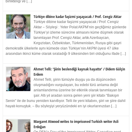
birlikteliği ve […]
Türkiye dibine kadar faşizmi yaşayacak / Prof. Cengiz Aktar
Türkiye dibine kadar faşizmi yaşayacak / Prof. Cengiz
Aktar – Söyleşi : Yeter Polat AKPM’nin geçtiğimiz günlerde
Türkiye’yi izleme sürecine almasını küme düşmek olarak
tanımlayan Prof. Cengiz Aktar, artık Azerbaycan,
Kırgızistan, Özbekistan, Türkmenistan, Rusya gibi gayri
demokratik ülkelerle aynı kümede olan Türkiye’nin AKPM üyesi 47 ülke
arasından ikinci küme olarak sıraladığı 9 ülkesinden biri olduğunu ifade […]
Ahmet Telli: ‘Şiirin beslendiği kaynak hayattır’ / Didem Gülçin
Erdem
Ahmet Telli, şiirin tümüyle duygu ya da düşünceden
oluşmadığını vurgulayan, bu edebi türü anlama değil
anlamlandırma üzerine bir etkinlik olarak tanımlayan bir
şair. Altı yıl aradan sonra gelen yeni şiir kitabı “Bakışın
Senin” ile de bunu yeniden kanıtlıyor. Telli ile yeni kitabını, şiiri ve şiire dahil
hayatı konuştuk. – Bu söyleşiyi yeryüzündeki en iyi okurlarınızdan […]
Margaret Atwood writes to imprisoned Turkish writer Asli
Erdoğan