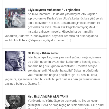
Böyle Buyurdu Muhammet * / Ergür Altan
Adım Muhammet. On dokuz yaşındayım. Atık kağıtlar
topluyorum ve Kızılay`dan Ulus`a kadar üç kez yürüyerek
gidip geliyorum her gün. Beş arkadaşımla kalıyorum iki
göz odalı bir evde. Onlar atık kağıt toplamıyor; Mevlüt
inşaatta çalışıyor mesela, Hüseyin halde hamallık
yaparken, Sidar ve Yunus ayakkabı boyacısı. Aramıza bir arkadaş daha
katıldı. Adı Abbas. Çalışmıyor o, diyaliz hastası. […]
Elli Kuruş / Orhan Kemal
İster lapa lapa kar, ister şarıl şarıl yağmur yağsın, isterse
de bütün gecenin ayazından karlar dona kesmiş olsun,
sabahın beş buçuğunda karanlıkları ürperten sesiyle
sokağa girerdi: “Gazete, havadiis!” Sabahın dördünde
yazı makinemin başına geçtiğim için, bu ses, bu kara,
yağmura, ayaza kafa tutan bu canlı, bu pırıl pırıl ses beni yazı makinemin
başında bulurdu. Gazete […]
Hişt, Hişt! / Sait Faik ABASIYANIK
Yürüyordum. Yürüdükçe de açılıyordum. Evden kızgın
çıkmıştım. Belki de tıraş bıçağına sinirlenmiştim. Olur, olur!