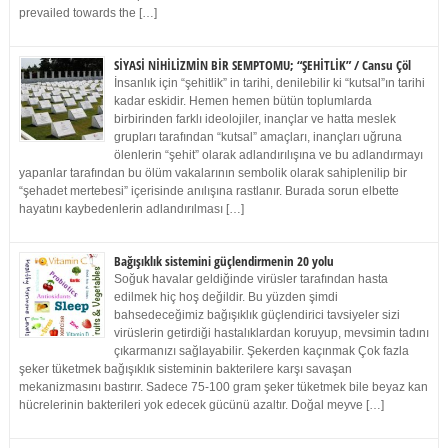
prevailed towards the […]
SİYASİ NİHİLİZMİN BİR SEMPTOMU; “ŞEHİTLİK” / Cansu Çöl
İnsanlık için “şehitlik” in tarihi, denilebilir ki “kutsal”ın tarihi
kadar eskidir. Hemen hemen bütün toplumlarda
birbirinden farklı ideolojiler, inançlar ve hatta meslek
grupları tarafından “kutsal” amaçları, inançları uğruna
ölenlerin “şehit” olarak adlandırılışına ve bu adlandırmayı
yapanlar tarafından bu ölüm vakalarının sembolik olarak sahiplenilip bir
“şehadet mertebesi” içerisinde anılışına rastlanır. Burada sorun elbette
hayatını kaybedenlerin adlandırılması […]
Bağışıklık sistemini güçlendirmenin 20 yolu
Soğuk havalar geldiğinde virüsler tarafından hasta
edilmek hiç hoş değildir. Bu yüzden şimdi
bahsedeceğimiz bağışıklık güçlendirici tavsiyeler sizi
virüslerin getirdiği hastalıklardan koruyup, mevsimin tadını
çıkarmanızı sağlayabilir. Şekerden kaçınmak Çok fazla
şeker tüketmek bağışıklık sisteminin bakterilere karşı savaşan
mekanizmasını bastırır. Sadece 75-100 gram şeker tüketmek bile beyaz kan
hücrelerinin bakterileri yok edecek gücünü azaltır. Doğal meyve […]