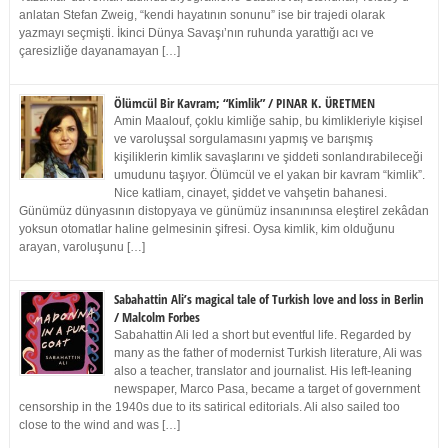
anlatan Stefan Zweig, “kendi hayatının sonunu” ise bir trajedi olarak
yazmayı seçmişti. İkinci Dünya Savaşı’nın ruhunda yarattığı acı ve
çaresizliğe dayanamayan […]
Ölümcül Bir Kavram; “Kimlik” / PINAR K. ÜRETMEN
Amin Maalouf, çoklu kimliğe sahip, bu kimlikleriyle kişisel
ve varoluşsal sorgulamasını yapmış ve barışmış
kişiliklerin kimlik savaşlarını ve şiddeti sonlandırabileceği
umudunu taşıyor. Ölümcül ve el yakan bir kavram “kimlik”.
Nice katliam, cinayet, şiddet ve vahşetin bahanesi.
Günümüz dünyasının distopyaya ve günümüz insanınınsa eleştirel zekâdan
yoksun otomatlar haline gelmesinin şifresi. Oysa kimlik, kim olduğunu
arayan, varoluşunu […]
Sabahattin Ali’s magical tale of Turkish love and loss in Berlin
/ Malcolm Forbes
Sabahattin Ali led a short but eventful life. Regarded by
many as the father of modernist Turkish literature, Ali was
also a teacher, translator and journalist. His left-leaning
newspaper, Marco Pasa, became a target of government
censorship in the 1940s due to its satirical editorials. Ali also sailed too
close to the wind and was […]