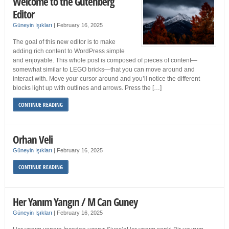
Welcome to the Gutenberg
Editor
Güneyin Işıkları
|
February 16, 2025
The goal of this new editor is to make
adding rich content to WordPress simple
and enjoyable. This whole post is composed of pieces of content—
somewhat similar to LEGO bricks—that you can move around and
interact with. Move your cursor around and you’ll notice the different
blocks light up with outlines and arrows. Press the […]
CONTINUE READING
Orhan Veli
Güneyin Işıkları
|
February 16, 2025
CONTINUE READING
Her Yanım Yangın / M Can Guney
Güneyin Işıkları
|
February 16, 2025