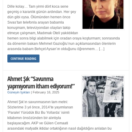
Dille kolay… Tam yirmi dört koca sene
geçmiş o karanlık günün ardından. Her şey
dün gibi oysa. Ölümünden hemen önce
Sıvas’tan telefonla arayan babamla
konuşmam, televizyondan olayları takip
etmeye çalışmam, Madımak Oteli yakıldıktan
hemen sonra bilgi alabilmek için oradan oraya koşturmam; sonrasında
da dönemin bakanı Mehmet Gazioğlu’nun açıklamasından ölenlerin
arasında babam Behçet Aysan’ın olduğunu öğrenmem… […]
CONTINUE READING
Ahmet Şık “Savunma
yapmıyorum itham ediyorum!”
Güneyin Işıkları
|
February 16, 2025
Ahmet Şık’ın savunmasının tam metni:
Sözlerime 3 yıl önce, 2014’te yayımlanan
‘Paralel Yürüdük Biz Bu Yollarda’ isimli
kitabımın önsözünden bir alıntıyla
başlayacağım. AKP ve Gülen Cemaati
arasındaki mafyatik iktidar ortaklığının nasıl dağıldığını anlatan bu