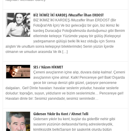
BİZ İKİMİZ İKİ KARDEŞ /Muzaffer İlhan ERDOST
BİZ İKİMİZ İKİ KARDEŞ /Muzaffer İlhan ERDOST (Bir
Fotoğraf Altı İçin) Ve biz geleceğiz bir gün, biz ikimiz İki
kardeş Duracağız Fotoğrafımızda durduğumuz gibi Benim
ellerimde kelepçe Yüzümde yapay bir gülüş (Kelepçeyi
yadırgamanın gülüşü belki İlk kez olduğu için Sonra
alıştım Ve unuttum sonra kelepçeyi bileklerimde) Senin yüzün İçerde
olmanın ve umudun arasında Ve ilk […]
SES / Nâzım HİKMET
Çeneni avuçlarının içine alıp, duvara dalıp kalma!. Çeneni
avuçlarının içine alma!. Kalk! Pencereye gel! Bak! Dışarda
gece bir cenup denizi gibi güzel, çarpıyor pencerene
dalgaları.. Gel! Dinle havaları: havalar seslerin yoludur, havalar seslerle
doludur: toprağın, suyun, yıldızların ve bizim seslerimizle… Pencereye gel!
Havaları dinle bir: Sesimiz yanındadır, sesimiz seninledir…
Gidersen Yıkılır Bu Kent / Ahmet Telli
Gidersen yıkılır bu kent, kuşlar da giderBir nehir gibi
susarım yüzünün deltasındaYanlış adreslerdeydik,
kimliksizdik belkiSarışın bir şaşkınlık olurdu bütün