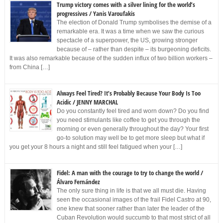
Trump victory comes with a silver lining for the world’s
progressives / Yanis Varoufakis
The election of Donald Trump symbolises the demise of a
remarkable era. It was a time when we saw the curious
spectacle of a superpower, the US, growing stronger
because of – rather than despite – its burgeoning deficits.
It was also remarkable because of the sudden influx of two billion workers –
from China […]
Always Feel Tired? It’s Probably Because Your Body Is Too
Acidic / JENNY MARCHAL
Do you constantly feel tired and worn down? Do you find
you need stimulants like coffee to get you through the
morning or even generally throughout the day? Your first
go-to solution may well be to get more sleep but what if
you get your 8 hours a night and still feel fatigued when your […]
Fidel: A man with the courage to try to change the world /
Álvaro Fernández
The only sure thing in life is that we all must die. Having
seen the occasional images of the frail Fidel Castro at 90,
one knew that sooner rather than later the leader of the
Cuban Revolution would succumb to that most strict of all