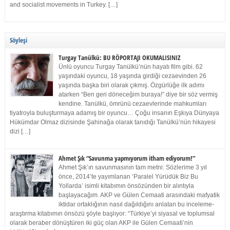
and socialist movements in Turkey. […]
Söyleşi
Turgay Tanülkü: BU RÖPORTAJI OKUMALISINIZ
Ünlü oyuncu Turgay Tanülkü’nün hayatı film gibi. 62
yaşındaki oyuncu, 18 yaşında girdiği cezaevinden 26
yaşında başka biri olarak çıkmış. Özgürlüğe ilk adımı
atarken “Ben geri döneceğim buraya!” diye bir söz vermiş
kendine. Tanülkü, ömrünü cezaevlerinde mahkumları
tiyatroyla buluşturmaya adamış bir oyuncu… Çoğu insanın Eşkıya Dünyaya
Hükümdar Olmaz dizisinde Şahinağa olarak tanıdığı Tanülkü’nün hikayesi
dizi […]
Ahmet Şık “Savunma yapmıyorum itham ediyorum!”
Ahmet Şık’ın savunmasının tam metni: Sözlerime 3 yıl
önce, 2014’te yayımlanan ‘Paralel Yürüdük Biz Bu
Yollarda’ isimli kitabımın önsözünden bir alıntıyla
başlayacağım. AKP ve Gülen Cemaati arasındaki mafyatik
iktidar ortaklığının nasıl dağıldığını anlatan bu inceleme-
araştırma kitabımın önsözü şöyle başlıyor: “Türkiye’yi siyasal ve toplumsal
olarak beraber dönüştüren iki güç olan AKP ile Gülen Cemaati’nin