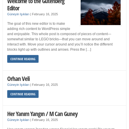
Welcome to the Gutenberg
Editor
Güneyin Işıkları
|
February 16, 2025
The goal of this new editor is to make
adding rich content to WordPress simple
and enjoyable. This whole post is composed of pieces of content—
somewhat similar to LEGO bricks—that you can move around and
interact with. Move your cursor around and you’ll notice the different
blocks light up with outlines and arrows. Press the […]
CONTINUE READING
Orhan Veli
Güneyin Işıkları
|
February 16, 2025
CONTINUE READING
Her Yanım Yangın / M Can Guney
Güneyin Işıkları
|
February 16, 2025