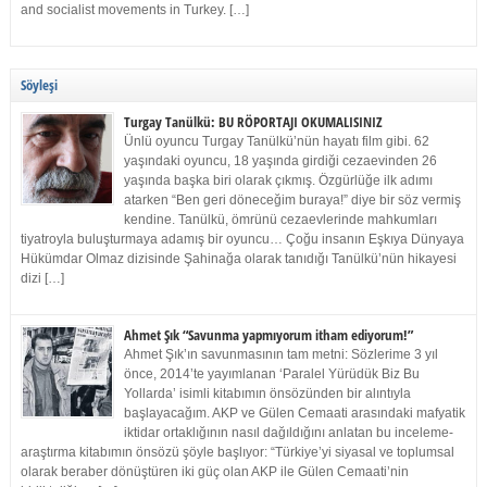
and socialist movements in Turkey. […]
Söyleşi
Turgay Tanülkü: BU RÖPORTAJI OKUMALISINIZ
Ünlü oyuncu Turgay Tanülkü’nün hayatı film gibi. 62
yaşındaki oyuncu, 18 yaşında girdiği cezaevinden 26
yaşında başka biri olarak çıkmış. Özgürlüğe ilk adımı
atarken “Ben geri döneceğim buraya!” diye bir söz vermiş
kendine. Tanülkü, ömrünü cezaevlerinde mahkumları
tiyatroyla buluşturmaya adamış bir oyuncu… Çoğu insanın Eşkıya Dünyaya
Hükümdar Olmaz dizisinde Şahinağa olarak tanıdığı Tanülkü’nün hikayesi
dizi […]
Ahmet Şık “Savunma yapmıyorum itham ediyorum!”
Ahmet Şık’ın savunmasının tam metni: Sözlerime 3 yıl
önce, 2014’te yayımlanan ‘Paralel Yürüdük Biz Bu
Yollarda’ isimli kitabımın önsözünden bir alıntıyla
başlayacağım. AKP ve Gülen Cemaati arasındaki mafyatik
iktidar ortaklığının nasıl dağıldığını anlatan bu inceleme-
araştırma kitabımın önsözü şöyle başlıyor: “Türkiye’yi siyasal ve toplumsal
olarak beraber dönüştüren iki güç olan AKP ile Gülen Cemaati’nin