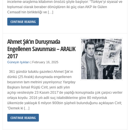
inceleme-araştırma kitabımın önsözü şöyle başlıyor: “Türkiye’yi siyasal ve
toplumsal olarak beraber dönüştüren iki güç olan AKP ile Gülen
Cemaati’nin birlikteliği ve […]
CONTINUE READING
Ahmet Şık’ın Duruşmada
Engellenen Savunması – ARALIK
2017
Güneyin Işıkları
|
February 16, 2025
361 gündür tutuklu gazeteci Ahmet Şık’ın
dünkü (25 Aralık) duruşmada engellenen
beyanının tam metnini yayınlıyoruz Yargıtay
Başkanı İsmail Rüştü Cirit, yeni adli yılın
açılışı vesilesiyle 23 Kasım 2017’de yaptığı konuşmada çok çarpıcı veriler
ortaya koydu. 2016 yılı adli suç istatistiklerine göre 80 milyonluk
ülkemizde yaklaşık 6 milyon 900bin şüpheli bulunduğunu açıklayan Cirit;
“Demek ki […]
CONTINUE READING