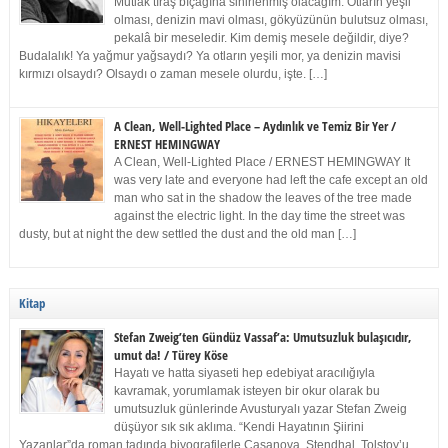
Mutlak tıraş bıçağına sinirlenmiş olacağım. Otların yeşil
olması, denizin mavi olması, gökyüzünün bulutsuz olması,
pekalâ bir meseledir. Kim demiş mesele değildir, diye?
Budalalık! Ya yağmur yağsaydı? Ya otların yeşili mor, ya denizin mavisi
kırmızı olsaydı? Olsaydı o zaman mesele olurdu, işte. […]
A Clean, Well-Lighted Place – Aydınlık ve Temiz Bir Yer /
ERNEST HEMINGWAY
A Clean, Well-Lighted Place / ERNEST HEMINGWAY It
was very late and everyone had left the cafe except an old
man who sat in the shadow the leaves of the tree made
against the electric light. In the day time the street was
dusty, but at night the dew settled the dust and the old man […]
Kitap
Stefan Zweig’ten Gündüz Vassaf’a: Umutsuzluk bulaşıcıdır,
umut da! / Türey Köse
Hayatı ve hatta siyaseti hep edebiyat aracılığıyla
kavramak, yorumlamak isteyen bir okur olarak bu
umutsuzluk günlerinde Avusturyalı yazar Stefan Zweig
düşüyor sık sık aklıma. “Kendi Hayatının Şiirini
Yazanlar”da roman tadında biyografilerle Casanova, Stendhal, Tolstoy’u