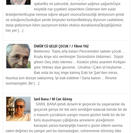
ışıklarBiz mi yalnızdık, durmadan yağmur yağardıÜşür
müydük nar çiçekleri ürperirken Gidersen kim sular
fesleğenleriKuşlar nereye sığınır akşam oluncaSessizliği dinliyorum şimdi
ve soluğunuSustuğun yerde birşeyler kırılıyorBekleyiş diyorum caddelere,
dalıp gidiyorsun Adını yazıyorum bütün otobüs duraklarınaÖpüştüğümüz
her yer […]
ÖMÜR’CÜ GELDİ ÇOCUK ! / Fikret YAZ
Beklemez. Topla arta kalanı Pencereden satıver çocuk …
Kuytu köşe söz verilmişler Süründürür öldürmez. Süpür
gitsen Geç oldu istemez… Küskün yıldız asardım Kırılgan
şiire Yetmez diye geceme.. Unutma ! Çıkın et heybeme…
Bak orda bir kaç imge kalmış Eski bir Şair’den miras.
Nasılsa son dizeye saklanmış. İyi bak eskitme ! Sana kalsın… Resme
ısınmamıştım. Bir […]
Sarıl Bana / M Can Güney
SARIL BANA şimdi desem ki geçecek bu yaşananlar da
geçecek geriye bir tek seni sevdiğim kalacak bende bir de
o masum çocukların yangın mavisi gözleri belki bir de bir
türlü duyulmayan çığlığında annelerin yüreğimizin
kanayan yarası kardeşliğe hasret o güzel ülkem sanma
sakın değmez bu yangın yeri bu darmadağan, cehenneme dönmüş ülke