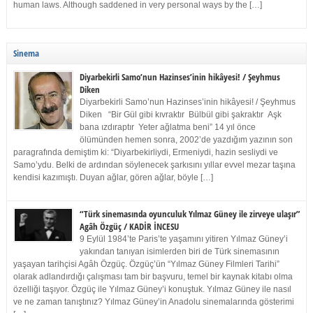
human laws. Although saddened in very personal ways by the […]
Sinema
Diyarbekirli Samo’nun Hazinses’inin hikâyesi! / Şeyhmus
Diken
Diyarbekirli Samo’nun Hazinses’inin hikâyesi! / Şeyhmus
Diken “Bir Gül gibi kıvraktır Bülbül gibi şakraktır Aşk
bana ızdıraptır Yeter ağlatma beni” 14 yıl önce
ölümünden hemen sonra, 2002’de yazdığım yazının son
paragrafında demiştim ki: “Diyarbekirliydi, Ermeniydi, hazin sesliydi ve
Samo’ydu. Belki de ardından söylenecek şarkısını yıllar evvel mezar taşına
kendisi kazımıştı. Duyan ağlar, gören ağlar, böyle […]
“Türk sinemasında oyunculuk Yılmaz Güney ile zirveye ulaşır”
Agâh Özgüç / KADİR İNCESU
9 Eylül 1984’te Paris’te yaşamını yitiren Yılmaz Güney’i
yakından tanıyan isimlerden biri de Türk sinemasının
yaşayan tarihçisi Agâh Özgüç. Özgüç’ün “Yılmaz Güney Filmleri Tarihi”
olarak adlandırdığı çalışması tam bir başvuru, temel bir kaynak kitabı olma
özelliği taşıyor. Özgüç ile Yılmaz Güney’i konuştuk. Yılmaz Güney ile nasıl
ve ne zaman tanıştınız? Yılmaz Güney’in Anadolu sinemalarında gösterimi