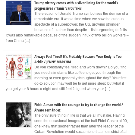
Trump victory comes with a silver lining for the world’s
progressives / Yanis Varoufakis
The election of Donald Trump symbolises the demise of a
remarkable era. It was a time when we saw the curious
spectacle of a superpower, the US, growing stronger
because of – rather than despite – its burgeoning deficits.
It was also remarkable because of the sudden influx of two billion workers –
from China […]
Always Feel Tired? It’s Probably Because Your Body Is Too
Acidic / JENNY MARCHAL
Do you constantly feel tired and worn down? Do you find
you need stimulants like coffee to get you through the
morning or even generally throughout the day? Your first
go-to solution may well be to get more sleep but what if
you get your 8 hours a night and still feel fatigued when your […]
Fidel: A man with the courage to try to change the world /
Álvaro Fernández
The only sure thing in life is that we all must die. Having
seen the occasional images of the frail Fidel Castro at 90,
one knew that sooner rather than later the leader of the
Cuban Revolution would succumb to that most strict of all