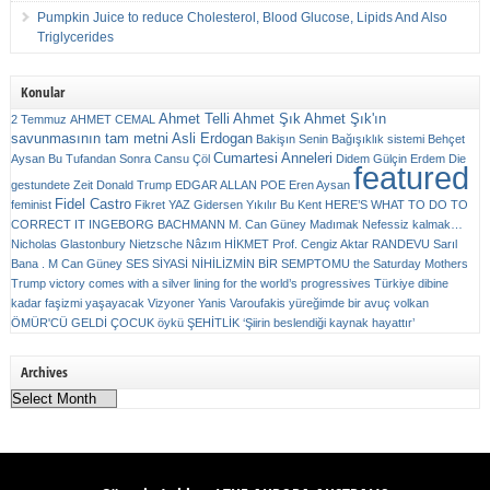
Pumpkin Juice to reduce Cholesterol, Blood Glucose, Lipids And Also
Triglycerides
Konular
Ahmet Telli
Ahmet Şık
Ahmet Şık'ın
2 Temmuz
AHMET CEMAL
savunmasının tam metni
Asli Erdogan
Bakişın Senin
Bağışıklık sistemi
Behçet
Cumartesi Anneleri
Aysan
Bu Tufandan Sonra
Cansu Çöl
Didem Gülçin Erdem
Die
featured
gestundete Zeit
Donald Trump
EDGAR ALLAN POE
Eren Aysan
Fidel Castro
feminist
Fikret YAZ
Gidersen Yıkılır Bu Kent
HERE’S WHAT TO DO TO
CORRECT IT
INGEBORG BACHMANN
M. Can Güney
Madımak
Nefessiz kalmak…
Nicholas Glastonbury
Nietzsche
Nâzım HİKMET
Prof. Cengiz Aktar
RANDEVU
Sarıl
Bana . M Can Güney
SES
SİYASİ NİHİLİZMİN BİR SEMPTOMU
the Saturday Mothers
Trump victory comes with a silver lining for the world’s progressives
Türkiye dibine
kadar faşizmi yaşayacak
Vizyoner
Yanis Varoufakis
yüreğimde bir avuç volkan
ÖMÜR'CÜ GELDİ ÇOCUK
öykü
ŞEHİTLİK
‘Şiirin beslendiği kaynak hayattır’
Archives
Archives