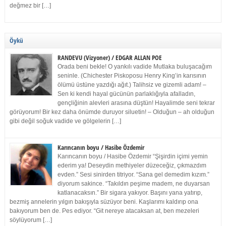
değmez bir […]
Öykü
RANDEVU (Vizyoner) / EDGAR ALLAN POE
Orada beni bekle! O yankılı vadide Mutlaka buluşacağım
seninle. (Chichester Piskoposu Henry King’in karısının
ölümü üstüne yazdığı ağıt.) Talihsiz ve gizemli adam! –
Sen ki kendi hayal gücünün parlaklığıyla afalladın,
gençliğinin alevleri arasına düştün! Hayalimde seni tekrar
görüyorum! Bir kez daha önümde duruyor siluetin! – Olduğun – ah olduğun
gibi değil soğuk vadide ve gölgelerin […]
Karıncanın boyu / Hasibe Özdemir
Karıncanın boyu / Hasibe Özdemir “Şişirdin içimi yemin
ederim ya! Deseydin methiyeler düzeceğiz, çıkmazdım
evden.” Sesi sinirden titriyor. “Sana gel demedim kızım.”
diyorum sakince. “Takıldın peşime madem, ne duyarsan
katlanacaksın.” Bir sigara yakıyor. Başını yana yatırıp,
bezmiş annelerin yılgın bakışıyla süzüyor beni. Kaşlarımı kaldırıp ona
bakıyorum ben de. Pes ediyor. “Git nereye atacaksan at, ben mezeleri
söylüyorum […]