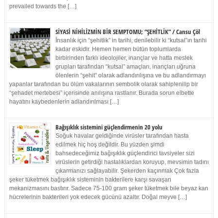
prevailed towards the […]
SİYASİ NİHİLİZMİN BİR SEMPTOMU; “ŞEHİTLİK” / Cansu Çöl
İnsanlık için “şehitlik” in tarihi, denilebilir ki “kutsal”ın tarihi
kadar eskidir. Hemen hemen bütün toplumlarda
birbirinden farklı ideolojiler, inançlar ve hatta meslek
grupları tarafından “kutsal” amaçları, inançları uğruna
ölenlerin “şehit” olarak adlandırılışına ve bu adlandırmayı
yapanlar tarafından bu ölüm vakalarının sembolik olarak sahiplenilip bir
“şehadet mertebesi” içerisinde anılışına rastlanır. Burada sorun elbette
hayatını kaybedenlerin adlandırılması […]
Bağışıklık sistemini güçlendirmenin 20 yolu
Soğuk havalar geldiğinde virüsler tarafından hasta
edilmek hiç hoş değildir. Bu yüzden şimdi
bahsedeceğimiz bağışıklık güçlendirici tavsiyeler sizi
virüslerin getirdiği hastalıklardan koruyup, mevsimin tadını
çıkarmanızı sağlayabilir. Şekerden kaçınmak Çok fazla
şeker tüketmek bağışıklık sisteminin bakterilere karşı savaşan
mekanizmasını bastırır. Sadece 75-100 gram şeker tüketmek bile beyaz kan
hücrelerinin bakterileri yok edecek gücünü azaltır. Doğal meyve […]