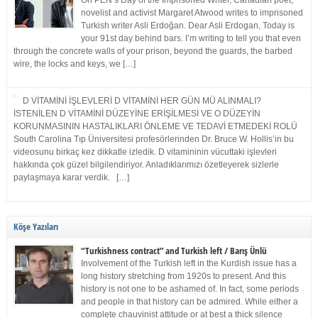
On PEN’s Day of the Imprisoned Writer, Canadian poet,
novelist and activist Margaret Atwood writes to imprisoned
Turkish writer Asli Erdoğan. Dear Asli Erdogan, Today is
your 91st day behind bars. I’m writing to tell you that even
through the concrete walls of your prison, beyond the guards, the barbed
wire, the locks and keys, we […]
D VİTAMİNİ İŞLEVLERİ D VİTAMİNİ HER GÜN MÜ ALINMALI?
İSTENİLEN D VİTAMİNİ DÜZEYİNE ERİŞİLMESİ VE O DÜZEYİN
KORUNMASININ HASTALIKLARI ÖNLEME VE TEDAVİ ETMEDEKİ ROLÜ
South Carolina Tıp Üniversitesi profesörlerinden Dr. Bruce W. Hollis’in bu
videosunu birkaç kez dikkatle izledik. D vitamininin vücuttaki işlevleri
hakkında çok güzel bilgilendiriyor. Anladıklarımızı özetleyerek sizlerle
paylaşmaya karar verdik. […]
Köşe Yazıları
“Turkishness contract” and Turkish left / Barış Ünlü
Involvement of the Turkish left in the Kurdish issue has a
long history stretching from 1920s to present. And this
history is not one to be ashamed of. In fact, some periods
and people in that history can be admired. While either a
complete chauvinist attitude or at best a thick silence