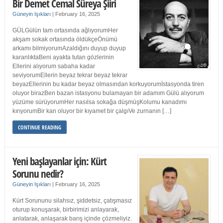
Bir Demet Cemal Süreya Şiiri
Güneyin Işıkları
|
February 16, 2025
GÜLGülün tam ortasında ağlıyorumHer
akşam sokak ortasında öldükçeÖnümü
arkamı bilmiyorumAzaldığını duyup duyup
karanlıktaBeni ayakta tutan gözlerinin
Ellerini alıyorum sabaha kadar
seviyorumEllerin beyaz tekrar beyaz tekrar
beyazEllerinin bu kadar beyaz olmasından korkuyorumİstasyonda tiren
oluyor birazBen bazan istasyonu bulamayan bir adamım Gülü alıyorum
yüzüme sürüyorumHer nasılsa sokağa düşmüşKolumu kanadımı
kırıyorumBir kan oluyor bir kıyamet bir çalgıVe zurnanın […]
CONTINUE READING
Yeni başlayanlar için: Kürt
Sorunu nedir?
Güneyin Işıkları
|
February 16, 2025
Kürt Sorununu silahsız, şiddetsiz, çatışmasız
oturup konuşarak, birbirimizi anlayarak,
anlatarak, anlaşarak barış içinde çözmeliyiz.