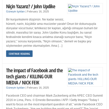
Niçin Yazarız? / John Updike
Güneyin Işıkları
|
February 16, 2025
Bir kurşunkalemi düşünün. Ne kadar sessiz,
hünerli, narin, küçüktür ama mucizeler yaratır! Onun bir dokunuşuyla
dünyalar vücut bulur; tehlikesiz bir kaplan, ağırlığı olmayan buharlı bir
silindir, masrafsız bir saray. John Updike Konu başlığım, bu sanat
festivalinde kendimi kısaca anlatma olanağı sunuyor bana; “Niçin
yazarız,” sorusu karşısında, “Niçin olmasın,” demeli ve başka şey
söylemeden yerime oturmalıydım. Ama […]
CONTINUE READING
The impact of Facebook and the
tech giants / KILLING OUR
MEDIA / NICK FEIK
Güneyin Işıkları
|
February 16, 2025
Facebook CEO and chairman Mark Zuckerberg at the APEC CEO Summit
2016 in Lima, Peru. © Ernesto Benavides / AFP / Getty Images “Today I
want to focus on the most important question of all,” wrote Facebook CEO
Mark Zuckerberg. “Are we building the world we all want?” The “social