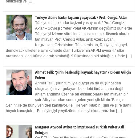
birlikteliği ve […]
Türkiye dibine kadar faşizmi yaşayacak / Prof. Cengiz Aktar
Türkiye dibine kadar faşizmi yaşayacak / Prof. Cengiz
Aktar – Söyleşi : Yeter Polat AKPM’nin geçtiğimiz günlerde
Türkiye’yi izleme sürecine almasını küme düşmek olarak
tanımlayan Prof. Cengiz Aktar, artık Azerbaycan,
Kırgızistan, Özbekistan, Türkmenistan, Rusya gibi gayri
demokratik ülkelerle aynı kümede olan Türkiye’nin AKPM üyesi 47 ülke
arasından ikinci küme olarak sıraladığı 9 ülkesinden biri olduğunu ifade […]
Ahmet Telli: ‘Şiirin beslendiği kaynak hayattır’ / Didem Gülçin
Erdem
Ahmet Telli, şiirin tümüyle duygu ya da düşünceden
oluşmadığını vurgulayan, bu edebi türü anlama değil
anlamlandırma üzerine bir etkinlik olarak tanımlayan bir
şair. Altı yıl aradan sonra gelen yeni şiir kitabı “Bakışın
Senin” ile de bunu yeniden kanıtlıyor. Telli ile yeni kitabını, şiiri ve şiire dahil
hayatı konuştuk. – Bu söyleşiyi yeryüzündeki en iyi okurlarınızdan […]
Margaret Atwood writes to imprisoned Turkish writer Asli
Erdoğan