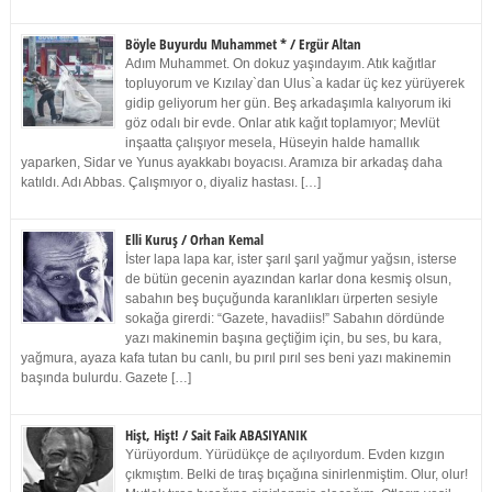
Böyle Buyurdu Muhammet * / Ergür Altan
Adım Muhammet. On dokuz yaşındayım. Atık kağıtlar
topluyorum ve Kızılay`dan Ulus`a kadar üç kez yürüyerek
gidip geliyorum her gün. Beş arkadaşımla kalıyorum iki
göz odalı bir evde. Onlar atık kağıt toplamıyor; Mevlüt
inşaatta çalışıyor mesela, Hüseyin halde hamallık
yaparken, Sidar ve Yunus ayakkabı boyacısı. Aramıza bir arkadaş daha
katıldı. Adı Abbas. Çalışmıyor o, diyaliz hastası. […]
Elli Kuruş / Orhan Kemal
İster lapa lapa kar, ister şarıl şarıl yağmur yağsın, isterse
de bütün gecenin ayazından karlar dona kesmiş olsun,
sabahın beş buçuğunda karanlıkları ürperten sesiyle
sokağa girerdi: “Gazete, havadiis!” Sabahın dördünde
yazı makinemin başına geçtiğim için, bu ses, bu kara,
yağmura, ayaza kafa tutan bu canlı, bu pırıl pırıl ses beni yazı makinemin
başında bulurdu. Gazete […]
Hişt, Hişt! / Sait Faik ABASIYANIK
Yürüyordum. Yürüdükçe de açılıyordum. Evden kızgın
çıkmıştım. Belki de tıraş bıçağına sinirlenmiştim. Olur, olur!