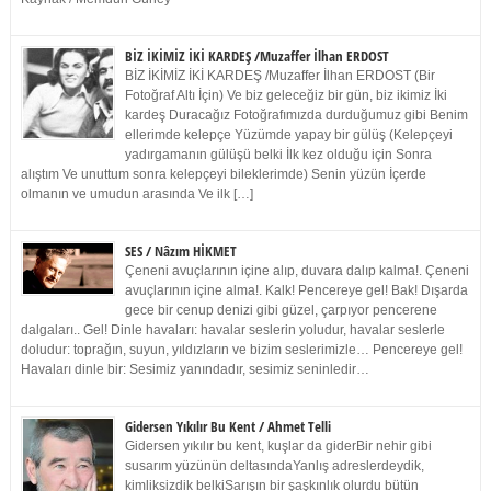
BİZ İKİMİZ İKİ KARDEŞ /Muzaffer İlhan ERDOST
BİZ İKİMİZ İKİ KARDEŞ /Muzaffer İlhan ERDOST (Bir
Fotoğraf Altı İçin) Ve biz geleceğiz bir gün, biz ikimiz İki
kardeş Duracağız Fotoğrafımızda durduğumuz gibi Benim
ellerimde kelepçe Yüzümde yapay bir gülüş (Kelepçeyi
yadırgamanın gülüşü belki İlk kez olduğu için Sonra
alıştım Ve unuttum sonra kelepçeyi bileklerimde) Senin yüzün İçerde
olmanın ve umudun arasında Ve ilk […]
SES / Nâzım HİKMET
Çeneni avuçlarının içine alıp, duvara dalıp kalma!. Çeneni
avuçlarının içine alma!. Kalk! Pencereye gel! Bak! Dışarda
gece bir cenup denizi gibi güzel, çarpıyor pencerene
dalgaları.. Gel! Dinle havaları: havalar seslerin yoludur, havalar seslerle
doludur: toprağın, suyun, yıldızların ve bizim seslerimizle… Pencereye gel!
Havaları dinle bir: Sesimiz yanındadır, sesimiz seninledir…
Gidersen Yıkılır Bu Kent / Ahmet Telli
Gidersen yıkılır bu kent, kuşlar da giderBir nehir gibi
susarım yüzünün deltasındaYanlış adreslerdeydik,
kimliksizdik belkiSarışın bir şaşkınlık olurdu bütün