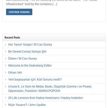
infrastructure” built by the company […]
CONTINUE READING
Recent Posts
Her Yanım Yangın / M Can Guney
Bir Demet Cemal Süreya Şiiri
Özlem / M Can Guney
Welcome to the Gutenberg Editor
Orhan Veli
Yeni başlayanlar için: Kürt Sorunu nedir?
Ursula K. Le Guin ile İktidar, Baskı, Özgürlük Üzerine / on Power,
Oppression, Freedom / MARIA POPOVA
20 Life Lessons from Native Americans / Hayley Anderton
Niçin Yazarız? / John Updike