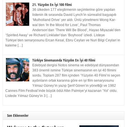
21. Yüzyılın En İyi 100 Filmi
36 ülkeden 177 eleştirmenin seçimlerine göre yapılan
listenin ilk sırasında David Lynch’in sürrealist başyapıtı
‘Mulholland Drive’ yer aldı. Ünlü yönetmeni Wong Kar-
wai’den ‘In the Mood for Love’, Paul Thomas
Anderson’dan ‘There Will Be Blood’, Hayao Miyazaki’den
‘Spirited Away’ ve Richard Linklater’dan ‘Boyhood’ izledi. Listeye
Türkiye’den senaryosunu Ercan Kesal, Ebru Ceylan ve Nuri Bilgi Ceylan’ın
kaleme […]
Türkiye Sinemasında Yüzyılın En İyi 40 Filmi
Edebiyat dergisi Notos sinema ve edebiyat dünyasından
383 önemli ismine Türkiye sinemasının en iyi 40 filmini
sordu. Toplam 287 film içinden ‘Yüzyılın 40 Filmi’ni seçen
aydınların ortak kararına göre en iyi film senaryosunu
Yılmaz Güney’in yazıp Şerif Gören’in yönettiği ve 1982
Cannes Film Festival’inde büyük ödül Altın Palmiye’yi kazanan ‘Yol’ oldu.
Listede Yılmaz Güney’in 3 […]
Son Eklenenler