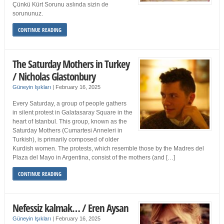
Çünkü Kürt Sorunu aslında sizin de
sorununuz.
CONTINUE READING
The Saturday Mothers in Turkey
/ Nicholas Glastonbury
Güneyin Işıkları
|
February 16, 2025
Every Saturday, a group of people gathers
in silent protest in Galatasaray Square in the
heart of Istanbul. This group, known as the
Saturday Mothers (Cumartesi Anneleri in
Turkish), is primarily composed of older
Kurdish women. The protests, which resemble those by the Madres del
Plaza del Mayo in Argentina, consist of the mothers (and […]
CONTINUE READING
Nefessiz kalmak… / Eren Aysan
Güneyin Işıkları
|
February 16, 2025