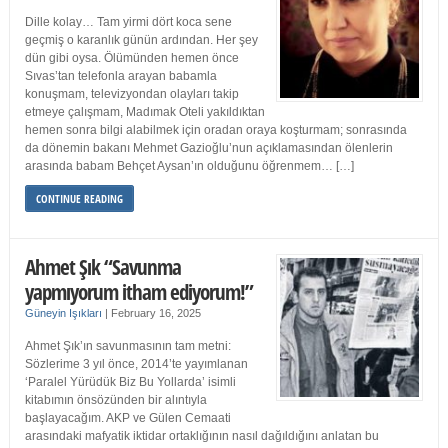
Dille kolay… Tam yirmi dört koca sene
geçmiş o karanlık günün ardından. Her şey
dün gibi oysa. Ölümünden hemen önce
Sıvas’tan telefonla arayan babamla
konuşmam, televizyondan olayları takip
etmeye çalışmam, Madımak Oteli yakıldıktan
hemen sonra bilgi alabilmek için oradan oraya koşturmam; sonrasında
da dönemin bakanı Mehmet Gazioğlu’nun açıklamasından ölenlerin
arasında babam Behçet Aysan’ın olduğunu öğrenmem… […]
CONTINUE READING
Ahmet Şık “Savunma
yapmıyorum itham ediyorum!”
Güneyin Işıkları
|
February 16, 2025
Ahmet Şık’ın savunmasının tam metni:
Sözlerime 3 yıl önce, 2014’te yayımlanan
‘Paralel Yürüdük Biz Bu Yollarda’ isimli
kitabımın önsözünden bir alıntıyla
başlayacağım. AKP ve Gülen Cemaati
arasındaki mafyatik iktidar ortaklığının nasıl dağıldığını anlatan bu