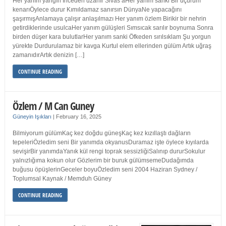
Her yanım yangın İnceden uzanır Sivas’aHer yanım sanki Bir uçurum
kenarıÖylece durur Kımıldamaz sanırsın DünyaNe yapacağını
şaşırmışAnlamaya çalışır anlaşılmazı Her yanım özlem Birikir bir nehrin
getirdiklerinde usulcaHer yanım gülüşleri Sımsıcak sarılır boynuma Sonra
birden düşer kara bulutlarHer yanım sanki Öfkeden sırılsıklam Şu yorgun
yürekte Durdurulamaz bir kavga Kurtul elem ellerinden gülüm Artık uğraş
zamanıdırArtık denizin […]
CONTINUE READING
Özlem / M Can Guney
Güneyin Işıkları
|
February 16, 2025
Bilmiyorum gülümKaç kez doğdu güneşKaç kez kızıllaştı dağların
tepeleriÖzledim seni Bir yanımda okyanusDuramaz işte öylece kıyılarda
sevişirBir yanımdaYanık kül rengi toprak sessizliğiSalınıp dururSokulur
yalnızlığıma kokun olur Gözlerim bir buruk gülümsemeDudağımda
buğusu öpüşlerinGeceler boyuÖzledim seni 2004 Haziran Sydney /
Toplumsal Kaynak / Memduh Güney
CONTINUE READING