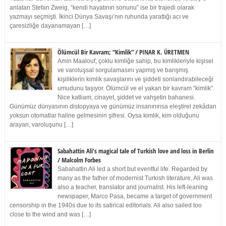
anlatan Stefan Zweig, “kendi hayatının sonunu” ise bir trajedi olarak
yazmayı seçmişti. İkinci Dünya Savaşı’nın ruhunda yarattığı acı ve
çaresizliğe dayanamayan […]
Ölümcül Bir Kavram; “Kimlik” / PINAR K. ÜRETMEN
Amin Maalouf, çoklu kimliğe sahip, bu kimlikleriyle kişisel
ve varoluşsal sorgulamasını yapmış ve barışmış
kişiliklerin kimlik savaşlarını ve şiddeti sonlandırabileceği
umudunu taşıyor. Ölümcül ve el yakan bir kavram “kimlik”.
Nice katliam, cinayet, şiddet ve vahşetin bahanesi.
Günümüz dünyasının distopyaya ve günümüz insanınınsa eleştirel zekâdan
yoksun otomatlar haline gelmesinin şifresi. Oysa kimlik, kim olduğunu
arayan, varoluşunu […]
Sabahattin Ali’s magical tale of Turkish love and loss in Berlin
/ Malcolm Forbes
Sabahattin Ali led a short but eventful life. Regarded by
many as the father of modernist Turkish literature, Ali was
also a teacher, translator and journalist. His left-leaning
newspaper, Marco Pasa, became a target of government
censorship in the 1940s due to its satirical editorials. Ali also sailed too
close to the wind and was […]