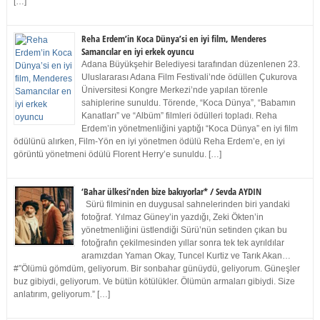
[…]
Reha Erdem’in Koca Dünya’si en iyi film, Menderes
Samancılar en iyi erkek oyuncu
Adana Büyükşehir Belediyesi tarafından düzenlenen 23.
Uluslararası Adana Film Festivali’nde ödüllen Çukurova
Üniversitesi Kongre Merkezi’nde yapılan törenle
sahiplerine sunuldu. Törende, “Koca Dünya”, “Babamın
Kanatları” ve “Albüm” filmleri ödülleri topladı. Reha
Erdem’in yönetmenliğini yaptığı “Koca Dünya” en iyi film
ödülünü alırken, Film-Yön en iyi yönetmen ödülü Reha Erdem’e, en iyi
görüntü yönetmeni ödülü Florent Herry’e sunuldu. […]
‘Bahar ülkesi’nden bize bakıyorlar* / Sevda AYDIN
Sürü filminin en duygusal sahnelerinden biri yandaki
fotoğraf. Yılmaz Güney’in yazdığı, Zeki Ökten’in
yönetmenliğini üstlendiği Sürü’nün setinden çıkan bu
fotoğrafın çekilmesinden yıllar sonra tek tek ayrıldılar
aramızdan Yaman Okay, Tuncel Kurtiz ve Tarık Akan…
#”Ölümü gömdüm, geliyorum. Bir sonbahar günüydü, geliyorum. Güneşler
buz gibiydi, geliyorum. Ve bütün kötülükler. Ölümün armaları gibiydi. Size
anlatırım, geliyorum.” […]