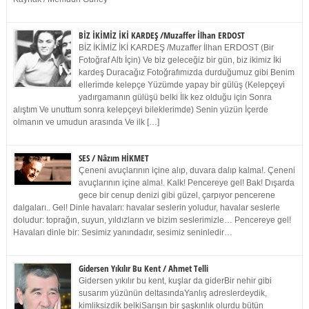
BİZ İKİMİZ İKİ KARDEŞ /Muzaffer İlhan ERDOST
BİZ İKİMİZ İKİ KARDEŞ /Muzaffer İlhan ERDOST (Bir
Fotoğraf Altı İçin) Ve biz geleceğiz bir gün, biz ikimiz İki
kardeş Duracağız Fotoğrafımızda durduğumuz gibi Benim
ellerimde kelepçe Yüzümde yapay bir gülüş (Kelepçeyi
yadırgamanın gülüşü belki İlk kez olduğu için Sonra
alıştım Ve unuttum sonra kelepçeyi bileklerimde) Senin yüzün İçerde
olmanın ve umudun arasında Ve ilk […]
SES / Nâzım HİKMET
Çeneni avuçlarının içine alıp, duvara dalıp kalma!. Çeneni
avuçlarının içine alma!. Kalk! Pencereye gel! Bak! Dışarda
gece bir cenup denizi gibi güzel, çarpıyor pencerene
dalgaları.. Gel! Dinle havaları: havalar seslerin yoludur, havalar seslerle
doludur: toprağın, suyun, yıldızların ve bizim seslerimizle… Pencereye gel!
Havaları dinle bir: Sesimiz yanındadır, sesimiz seninledir…
Gidersen Yıkılır Bu Kent / Ahmet Telli
Gidersen yıkılır bu kent, kuşlar da giderBir nehir gibi
susarım yüzünün deltasındaYanlış adreslerdeydik,
kimliksizdik belkiSarışın bir şaşkınlık olurdu bütün