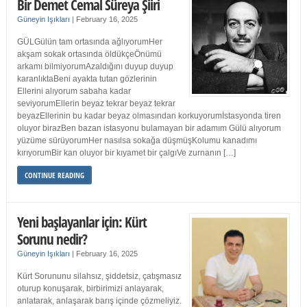
Bir Demet Cemal Süreya Şiiri
Güneyin Işıkları
|
February 16, 2025
GÜLGülün tam ortasında ağlıyorumHer
akşam sokak ortasında öldükçeÖnümü
arkamı bilmiyorumAzaldığını duyup duyup
karanlıktaBeni ayakta tutan gözlerinin
Ellerini alıyorum sabaha kadar
seviyorumEllerin beyaz tekrar beyaz tekrar
beyazEllerinin bu kadar beyaz olmasından korkuyorumİstasyonda tiren
oluyor birazBen bazan istasyonu bulamayan bir adamım Gülü alıyorum
yüzüme sürüyorumHer nasılsa sokağa düşmüşKolumu kanadımı
kırıyorumBir kan oluyor bir kıyamet bir çalgıVe zurnanın […]
CONTINUE READING
Yeni başlayanlar için: Kürt
Sorunu nedir?
Güneyin Işıkları
|
February 16, 2025
Kürt Sorununu silahsız, şiddetsiz, çatışmasız
oturup konuşarak, birbirimizi anlayarak,
anlatarak, anlaşarak barış içinde çözmeliyiz.