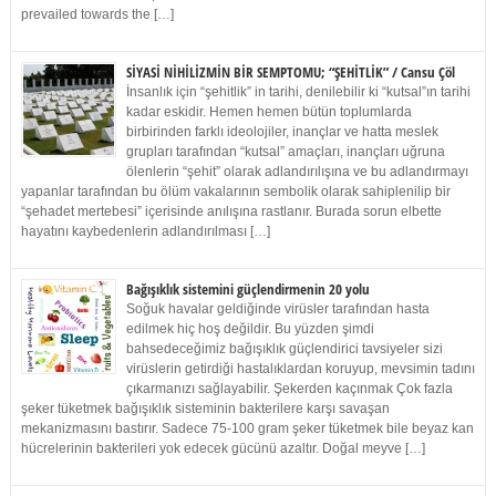
prevailed towards the […]
SİYASİ NİHİLİZMİN BİR SEMPTOMU; “ŞEHİTLİK” / Cansu Çöl
İnsanlık için “şehitlik” in tarihi, denilebilir ki “kutsal”ın tarihi
kadar eskidir. Hemen hemen bütün toplumlarda
birbirinden farklı ideolojiler, inançlar ve hatta meslek
grupları tarafından “kutsal” amaçları, inançları uğruna
ölenlerin “şehit” olarak adlandırılışına ve bu adlandırmayı
yapanlar tarafından bu ölüm vakalarının sembolik olarak sahiplenilip bir
“şehadet mertebesi” içerisinde anılışına rastlanır. Burada sorun elbette
hayatını kaybedenlerin adlandırılması […]
Bağışıklık sistemini güçlendirmenin 20 yolu
Soğuk havalar geldiğinde virüsler tarafından hasta
edilmek hiç hoş değildir. Bu yüzden şimdi
bahsedeceğimiz bağışıklık güçlendirici tavsiyeler sizi
virüslerin getirdiği hastalıklardan koruyup, mevsimin tadını
çıkarmanızı sağlayabilir. Şekerden kaçınmak Çok fazla
şeker tüketmek bağışıklık sisteminin bakterilere karşı savaşan
mekanizmasını bastırır. Sadece 75-100 gram şeker tüketmek bile beyaz kan
hücrelerinin bakterileri yok edecek gücünü azaltır. Doğal meyve […]