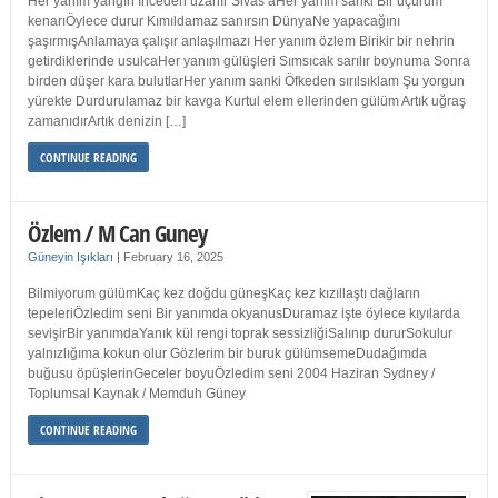
Her yanım yangın İnceden uzanır Sivas’aHer yanım sanki Bir uçurum
kenarıÖylece durur Kımıldamaz sanırsın DünyaNe yapacağını
şaşırmışAnlamaya çalışır anlaşılmazı Her yanım özlem Birikir bir nehrin
getirdiklerinde usulcaHer yanım gülüşleri Sımsıcak sarılır boynuma Sonra
birden düşer kara bulutlarHer yanım sanki Öfkeden sırılsıklam Şu yorgun
yürekte Durdurulamaz bir kavga Kurtul elem ellerinden gülüm Artık uğraş
zamanıdırArtık denizin […]
CONTINUE READING
Özlem / M Can Guney
Güneyin Işıkları
|
February 16, 2025
Bilmiyorum gülümKaç kez doğdu güneşKaç kez kızıllaştı dağların
tepeleriÖzledim seni Bir yanımda okyanusDuramaz işte öylece kıyılarda
sevişirBir yanımdaYanık kül rengi toprak sessizliğiSalınıp dururSokulur
yalnızlığıma kokun olur Gözlerim bir buruk gülümsemeDudağımda
buğusu öpüşlerinGeceler boyuÖzledim seni 2004 Haziran Sydney /
Toplumsal Kaynak / Memduh Güney
CONTINUE READING