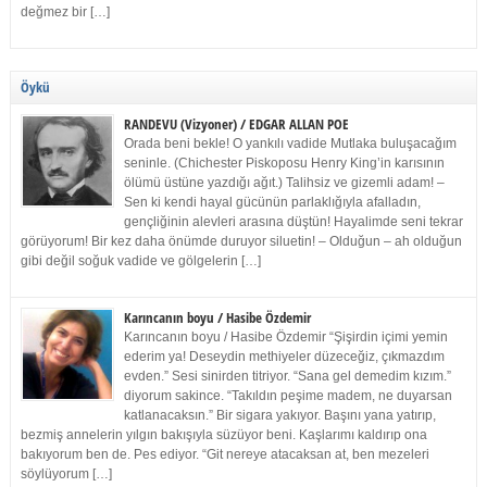
değmez bir […]
Öykü
RANDEVU (Vizyoner) / EDGAR ALLAN POE
Orada beni bekle! O yankılı vadide Mutlaka buluşacağım
seninle. (Chichester Piskoposu Henry King’in karısının
ölümü üstüne yazdığı ağıt.) Talihsiz ve gizemli adam! –
Sen ki kendi hayal gücünün parlaklığıyla afalladın,
gençliğinin alevleri arasına düştün! Hayalimde seni tekrar
görüyorum! Bir kez daha önümde duruyor siluetin! – Olduğun – ah olduğun
gibi değil soğuk vadide ve gölgelerin […]
Karıncanın boyu / Hasibe Özdemir
Karıncanın boyu / Hasibe Özdemir “Şişirdin içimi yemin
ederim ya! Deseydin methiyeler düzeceğiz, çıkmazdım
evden.” Sesi sinirden titriyor. “Sana gel demedim kızım.”
diyorum sakince. “Takıldın peşime madem, ne duyarsan
katlanacaksın.” Bir sigara yakıyor. Başını yana yatırıp,
bezmiş annelerin yılgın bakışıyla süzüyor beni. Kaşlarımı kaldırıp ona
bakıyorum ben de. Pes ediyor. “Git nereye atacaksan at, ben mezeleri
söylüyorum […]