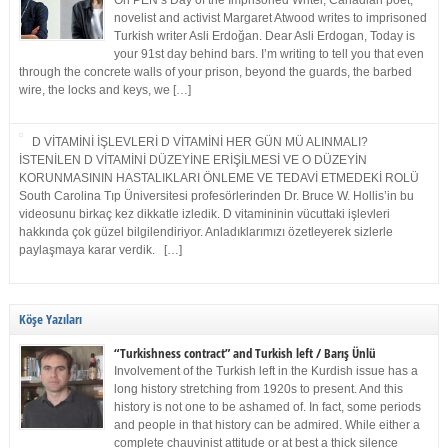
On PEN’s Day of the Imprisoned Writer, Canadian poet,
novelist and activist Margaret Atwood writes to imprisoned
Turkish writer Asli Erdoğan. Dear Asli Erdogan, Today is
your 91st day behind bars. I’m writing to tell you that even
through the concrete walls of your prison, beyond the guards, the barbed
wire, the locks and keys, we […]
D VİTAMİNİ İŞLEVLERİ D VİTAMİNİ HER GÜN MÜ ALINMALI?
İSTENİLEN D VİTAMİNİ DÜZEYİNE ERİŞİLMESİ VE O DÜZEYİN
KORUNMASININ HASTALIKLARI ÖNLEME VE TEDAVİ ETMEDEKİ ROLÜ
South Carolina Tıp Üniversitesi profesörlerinden Dr. Bruce W. Hollis’in bu
videosunu birkaç kez dikkatle izledik. D vitamininin vücuttaki işlevleri
hakkında çok güzel bilgilendiriyor. Anladıklarımızı özetleyerek sizlerle
paylaşmaya karar verdik. […]
Köşe Yazıları
“Turkishness contract” and Turkish left / Barış Ünlü
Involvement of the Turkish left in the Kurdish issue has a
long history stretching from 1920s to present. And this
history is not one to be ashamed of. In fact, some periods
and people in that history can be admired. While either a
complete chauvinist attitude or at best a thick silence