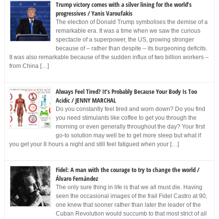
Trump victory comes with a silver lining for the world’s
progressives / Yanis Varoufakis
The election of Donald Trump symbolises the demise of a
remarkable era. It was a time when we saw the curious
spectacle of a superpower, the US, growing stronger
because of – rather than despite – its burgeoning deficits.
It was also remarkable because of the sudden influx of two billion workers –
from China […]
Always Feel Tired? It’s Probably Because Your Body Is Too
Acidic / JENNY MARCHAL
Do you constantly feel tired and worn down? Do you find
you need stimulants like coffee to get you through the
morning or even generally throughout the day? Your first
go-to solution may well be to get more sleep but what if
you get your 8 hours a night and still feel fatigued when your […]
Fidel: A man with the courage to try to change the world /
Álvaro Fernández
The only sure thing in life is that we all must die. Having
seen the occasional images of the frail Fidel Castro at 90,
one knew that sooner rather than later the leader of the
Cuban Revolution would succumb to that most strict of all