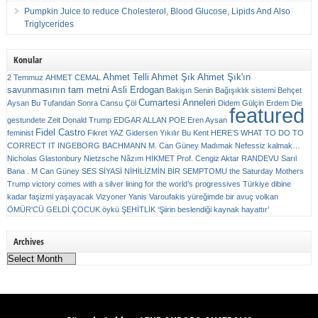
Pumpkin Juice to reduce Cholesterol, Blood Glucose, Lipids And Also
Triglycerides
Konular
Ahmet Telli
Ahmet Şık
Ahmet Şık'ın
2 Temmuz
AHMET CEMAL
savunmasının tam metni
Asli Erdogan
Bakişın Senin
Bağışıklık sistemi
Behçet
Cumartesi Anneleri
Aysan
Bu Tufandan Sonra
Cansu Çöl
Didem Gülçin Erdem
Die
featured
gestundete Zeit
Donald Trump
EDGAR ALLAN POE
Eren Aysan
Fidel Castro
feminist
Fikret YAZ
Gidersen Yıkılır Bu Kent
HERE’S WHAT TO DO TO
CORRECT IT
INGEBORG BACHMANN
M. Can Güney
Madımak
Nefessiz kalmak…
Nicholas Glastonbury
Nietzsche
Nâzım HİKMET
Prof. Cengiz Aktar
RANDEVU
Sarıl
Bana . M Can Güney
SES
SİYASİ NİHİLİZMİN BİR SEMPTOMU
the Saturday Mothers
Trump victory comes with a silver lining for the world’s progressives
Türkiye dibine
kadar faşizmi yaşayacak
Vizyoner
Yanis Varoufakis
yüreğimde bir avuç volkan
ÖMÜR'CÜ GELDİ ÇOCUK
öykü
ŞEHİTLİK
‘Şiirin beslendiği kaynak hayattır’
Archives
Archives