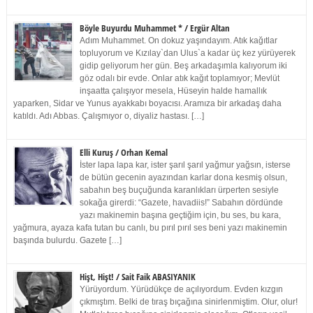
Böyle Buyurdu Muhammet * / Ergür Altan
Adım Muhammet. On dokuz yaşındayım. Atık kağıtlar
topluyorum ve Kızılay`dan Ulus`a kadar üç kez yürüyerek
gidip geliyorum her gün. Beş arkadaşımla kalıyorum iki
göz odalı bir evde. Onlar atık kağıt toplamıyor; Mevlüt
inşaatta çalışıyor mesela, Hüseyin halde hamallık
yaparken, Sidar ve Yunus ayakkabı boyacısı. Aramıza bir arkadaş daha
katıldı. Adı Abbas. Çalışmıyor o, diyaliz hastası. […]
Elli Kuruş / Orhan Kemal
İster lapa lapa kar, ister şarıl şarıl yağmur yağsın, isterse
de bütün gecenin ayazından karlar dona kesmiş olsun,
sabahın beş buçuğunda karanlıkları ürperten sesiyle
sokağa girerdi: “Gazete, havadiis!” Sabahın dördünde
yazı makinemin başına geçtiğim için, bu ses, bu kara,
yağmura, ayaza kafa tutan bu canlı, bu pırıl pırıl ses beni yazı makinemin
başında bulurdu. Gazete […]
Hişt, Hişt! / Sait Faik ABASIYANIK
Yürüyordum. Yürüdükçe de açılıyordum. Evden kızgın
çıkmıştım. Belki de tıraş bıçağına sinirlenmiştim. Olur, olur!