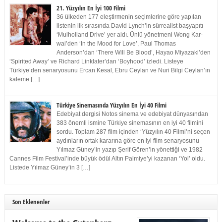
21. Yüzyılın En İyi 100 Filmi
36 ülkeden 177 eleştirmenin seçimlerine göre yapılan
listenin ilk sırasında David Lynch’in sürrealist başyapıtı
‘Mulholland Drive’ yer aldı. Ünlü yönetmeni Wong Kar-
wai’den ‘In the Mood for Love’, Paul Thomas
Anderson’dan ‘There Will Be Blood’, Hayao Miyazaki’den
‘Spirited Away’ ve Richard Linklater’dan ‘Boyhood’ izledi. Listeye
Türkiye’den senaryosunu Ercan Kesal, Ebru Ceylan ve Nuri Bilgi Ceylan’ın
kaleme […]
Türkiye Sinemasında Yüzyılın En İyi 40 Filmi
Edebiyat dergisi Notos sinema ve edebiyat dünyasından
383 önemli ismine Türkiye sinemasının en iyi 40 filmini
sordu. Toplam 287 film içinden ‘Yüzyılın 40 Filmi’ni seçen
aydınların ortak kararına göre en iyi film senaryosunu
Yılmaz Güney’in yazıp Şerif Gören’in yönettiği ve 1982
Cannes Film Festival’inde büyük ödül Altın Palmiye’yi kazanan ‘Yol’ oldu.
Listede Yılmaz Güney’in 3 […]
Son Eklenenler