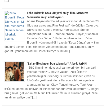
[…]
Reha Erdem’in Koca Dünya’si en iyi film, Menderes
Samancılar en iyi erkek oyuncu
Adana Büyükşehir Belediyesi tarafından düzenlenen 23.
Uluslararası Adana Film Festivali’nde ödüllen Çukurova
Üniversitesi Kongre Merkezi’nde yapılan törenle
sahiplerine sunuldu. Törende, “Koca Dünya”, “Babamın
Kanatları” ve “Albüm” filmleri ödülleri topladı. Reha
Erdem’in yönetmenliğini yaptığı “Koca Dünya” en iyi film
ödülünü alırken, Film-Yön en iyi yönetmen ödülü Reha Erdem’e, en iyi
görüntü yönetmeni ödülü Florent Herry’e sunuldu. […]
‘Bahar ülkesi’nden bize bakıyorlar* / Sevda AYDIN
Sürü filminin en duygusal sahnelerinden biri yandaki
fotoğraf. Yılmaz Güney’in yazdığı, Zeki Ökten’in
yönetmenliğini üstlendiği Sürü’nün setinden çıkan bu
fotoğrafın çekilmesinden yıllar sonra tek tek ayrıldılar
aramızdan Yaman Okay, Tuncel Kurtiz ve Tarık Akan…
#”Ölümü gömdüm, geliyorum. Bir sonbahar günüydü, geliyorum. Güneşler
buz gibiydi, geliyorum. Ve bütün kötülükler. Ölümün armaları gibiydi. Size
anlatırım, geliyorum.” […]