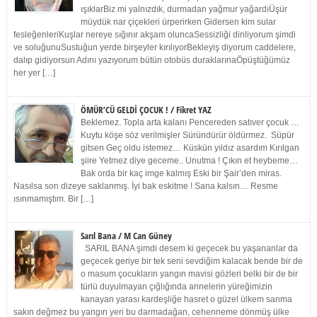
ışıklarBiz mi yalnızdık, durmadan yağmur yağardıÜşür
müydük nar çiçekleri ürperirken Gidersen kim sular
fesleğenleriKuşlar nereye sığınır akşam oluncaSessizliği dinliyorum şimdi
ve soluğunuSustuğun yerde birşeyler kırılıyorBekleyiş diyorum caddelere,
dalıp gidiyorsun Adını yazıyorum bütün otobüs duraklarınaÖpüştüğümüz
her yer […]
ÖMÜR’CÜ GELDİ ÇOCUK ! / Fikret YAZ
Beklemez. Topla arta kalanı Pencereden satıver çocuk …
Kuytu köşe söz verilmişler Süründürür öldürmez. Süpür
gitsen Geç oldu istemez… Küskün yıldız asardım Kırılgan
şiire Yetmez diye geceme.. Unutma ! Çıkın et heybeme…
Bak orda bir kaç imge kalmış Eski bir Şair’den miras.
Nasılsa son dizeye saklanmış. İyi bak eskitme ! Sana kalsın… Resme
ısınmamıştım. Bir […]
Sarıl Bana / M Can Güney
SARIL BANA şimdi desem ki geçecek bu yaşananlar da
geçecek geriye bir tek seni sevdiğim kalacak bende bir de
o masum çocukların yangın mavisi gözleri belki bir de bir
türlü duyulmayan çığlığında annelerin yüreğimizin
kanayan yarası kardeşliğe hasret o güzel ülkem sanma
sakın değmez bu yangın yeri bu darmadağan, cehenneme dönmüş ülke