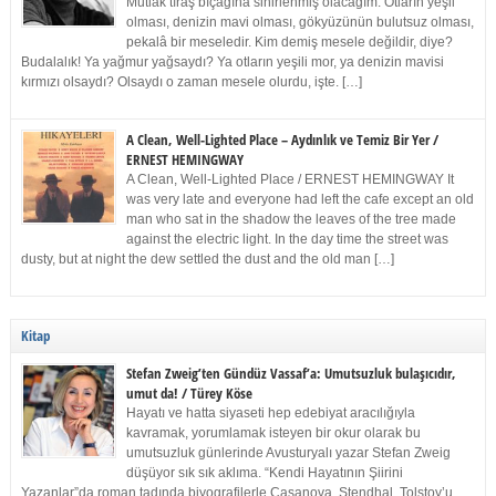
Mutlak tıraş bıçağına sinirlenmiş olacağım. Otların yeşil
olması, denizin mavi olması, gökyüzünün bulutsuz olması,
pekalâ bir meseledir. Kim demiş mesele değildir, diye?
Budalalık! Ya yağmur yağsaydı? Ya otların yeşili mor, ya denizin mavisi
kırmızı olsaydı? Olsaydı o zaman mesele olurdu, işte. […]
A Clean, Well-Lighted Place – Aydınlık ve Temiz Bir Yer /
ERNEST HEMINGWAY
A Clean, Well-Lighted Place / ERNEST HEMINGWAY It
was very late and everyone had left the cafe except an old
man who sat in the shadow the leaves of the tree made
against the electric light. In the day time the street was
dusty, but at night the dew settled the dust and the old man […]
Kitap
Stefan Zweig’ten Gündüz Vassaf’a: Umutsuzluk bulaşıcıdır,
umut da! / Türey Köse
Hayatı ve hatta siyaseti hep edebiyat aracılığıyla
kavramak, yorumlamak isteyen bir okur olarak bu
umutsuzluk günlerinde Avusturyalı yazar Stefan Zweig
düşüyor sık sık aklıma. “Kendi Hayatının Şiirini
Yazanlar”da roman tadında biyografilerle Casanova, Stendhal, Tolstoy’u