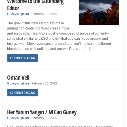
Welcome to the Gutenberg
Editor
Güneyin Işıkları
|
February 16, 2025
The goal of this new editor is to make
adding rich content to WordPress simple
and enjoyable. This whole post is composed of pieces of content—
somewhat similar to LEGO bricks—that you can move around and
interact with. Move your cursor around and you’ll notice the different
blocks light up with outlines and arrows. Press the […]
CONTINUE READING
Orhan Veli
Güneyin Işıkları
|
February 16, 2025
CONTINUE READING
Her Yanım Yangın / M Can Guney
Güneyin Işıkları
|
February 16, 2025