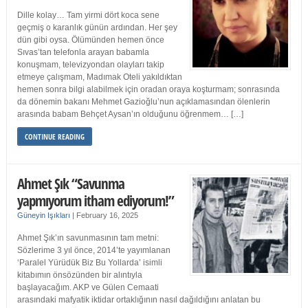
Dille kolay… Tam yirmi dört koca sene
geçmiş o karanlık günün ardından. Her şey
dün gibi oysa. Ölümünden hemen önce
Sıvas’tan telefonla arayan babamla
konuşmam, televizyondan olayları takip
etmeye çalışmam, Madımak Oteli yakıldıktan
hemen sonra bilgi alabilmek için oradan oraya koşturmam; sonrasında
da dönemin bakanı Mehmet Gazioğlu’nun açıklamasından ölenlerin
arasında babam Behçet Aysan’ın olduğunu öğrenmem… […]
CONTINUE READING
Ahmet Şık “Savunma
yapmıyorum itham ediyorum!”
Güneyin Işıkları
|
February 16, 2025
Ahmet Şık’ın savunmasının tam metni:
Sözlerime 3 yıl önce, 2014’te yayımlanan
‘Paralel Yürüdük Biz Bu Yollarda’ isimli
kitabımın önsözünden bir alıntıyla
başlayacağım. AKP ve Gülen Cemaati
arasındaki mafyatik iktidar ortaklığının nasıl dağıldığını anlatan bu