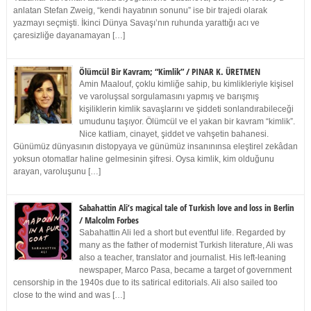
anlatan Stefan Zweig, “kendi hayatının sonunu” ise bir trajedi olarak
yazmayı seçmişti. İkinci Dünya Savaşı’nın ruhunda yarattığı acı ve
çaresizliğe dayanamayan […]
Ölümcül Bir Kavram; “Kimlik” / PINAR K. ÜRETMEN
Amin Maalouf, çoklu kimliğe sahip, bu kimlikleriyle kişisel
ve varoluşsal sorgulamasını yapmış ve barışmış
kişiliklerin kimlik savaşlarını ve şiddeti sonlandırabileceği
umudunu taşıyor. Ölümcül ve el yakan bir kavram “kimlik”.
Nice katliam, cinayet, şiddet ve vahşetin bahanesi.
Günümüz dünyasının distopyaya ve günümüz insanınınsa eleştirel zekâdan
yoksun otomatlar haline gelmesinin şifresi. Oysa kimlik, kim olduğunu
arayan, varoluşunu […]
Sabahattin Ali’s magical tale of Turkish love and loss in Berlin
/ Malcolm Forbes
Sabahattin Ali led a short but eventful life. Regarded by
many as the father of modernist Turkish literature, Ali was
also a teacher, translator and journalist. His left-leaning
newspaper, Marco Pasa, became a target of government
censorship in the 1940s due to its satirical editorials. Ali also sailed too
close to the wind and was […]