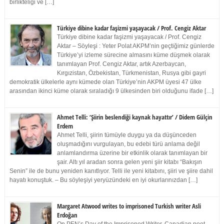
birlikteliği ve […]
Türkiye dibine kadar faşizmi yaşayacak / Prof. Cengiz Aktar
Türkiye dibine kadar faşizmi yaşayacak / Prof. Cengiz
Aktar – Söyleşi : Yeter Polat AKPM’nin geçtiğimiz günlerde
Türkiye’yi izleme sürecine almasını küme düşmek olarak
tanımlayan Prof. Cengiz Aktar, artık Azerbaycan,
Kırgızistan, Özbekistan, Türkmenistan, Rusya gibi gayri
demokratik ülkelerle aynı kümede olan Türkiye’nin AKPM üyesi 47 ülke
arasından ikinci küme olarak sıraladığı 9 ülkesinden biri olduğunu ifade […]
Ahmet Telli: ‘Şiirin beslendiği kaynak hayattır’ / Didem Gülçin
Erdem
Ahmet Telli, şiirin tümüyle duygu ya da düşünceden
oluşmadığını vurgulayan, bu edebi türü anlama değil
anlamlandırma üzerine bir etkinlik olarak tanımlayan bir
şair. Altı yıl aradan sonra gelen yeni şiir kitabı “Bakışın
Senin” ile de bunu yeniden kanıtlıyor. Telli ile yeni kitabını, şiiri ve şiire dahil
hayatı konuştuk. – Bu söyleşiyi yeryüzündeki en iyi okurlarınızdan […]
Margaret Atwood writes to imprisoned Turkish writer Asli
Erdoğan