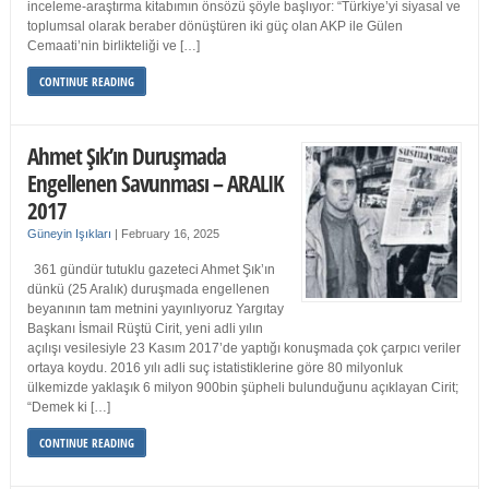
inceleme-araştırma kitabımın önsözü şöyle başlıyor: “Türkiye’yi siyasal ve
toplumsal olarak beraber dönüştüren iki güç olan AKP ile Gülen
Cemaati’nin birlikteliği ve […]
CONTINUE READING
Ahmet Şık’ın Duruşmada
Engellenen Savunması – ARALIK
2017
Güneyin Işıkları
|
February 16, 2025
361 gündür tutuklu gazeteci Ahmet Şık’ın
dünkü (25 Aralık) duruşmada engellenen
beyanının tam metnini yayınlıyoruz Yargıtay
Başkanı İsmail Rüştü Cirit, yeni adli yılın
açılışı vesilesiyle 23 Kasım 2017’de yaptığı konuşmada çok çarpıcı veriler
ortaya koydu. 2016 yılı adli suç istatistiklerine göre 80 milyonluk
ülkemizde yaklaşık 6 milyon 900bin şüpheli bulunduğunu açıklayan Cirit;
“Demek ki […]
CONTINUE READING