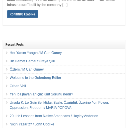
infrastructure” built by the company […]
CONTINUE READING
Recent Posts
Her Yanım Yangın / M Can Guney
Bir Demet Cemal Süreya Şiiri
Özlem / M Can Guney
Welcome to the Gutenberg Editor
Orhan Veli
Yeni başlayanlar için: Kürt Sorunu nedir?
Ursula K. Le Guin ile İktidar, Baskı, Özgürlük Üzerine / on Power,
Oppression, Freedom / MARIA POPOVA
20 Life Lessons from Native Americans / Hayley Anderton
Niçin Yazarız? / John Updike