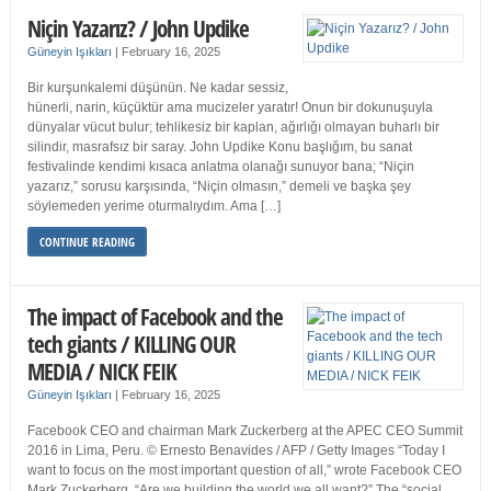
Niçin Yazarız? / John Updike
Güneyin Işıkları
|
February 16, 2025
Bir kurşunkalemi düşünün. Ne kadar sessiz,
hünerli, narin, küçüktür ama mucizeler yaratır! Onun bir dokunuşuyla
dünyalar vücut bulur; tehlikesiz bir kaplan, ağırlığı olmayan buharlı bir
silindir, masrafsız bir saray. John Updike Konu başlığım, bu sanat
festivalinde kendimi kısaca anlatma olanağı sunuyor bana; “Niçin
yazarız,” sorusu karşısında, “Niçin olmasın,” demeli ve başka şey
söylemeden yerime oturmalıydım. Ama […]
CONTINUE READING
The impact of Facebook and the
tech giants / KILLING OUR
MEDIA / NICK FEIK
Güneyin Işıkları
|
February 16, 2025
Facebook CEO and chairman Mark Zuckerberg at the APEC CEO Summit
2016 in Lima, Peru. © Ernesto Benavides / AFP / Getty Images “Today I
want to focus on the most important question of all,” wrote Facebook CEO
Mark Zuckerberg. “Are we building the world we all want?” The “social