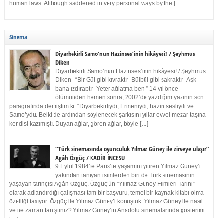
human laws. Although saddened in very personal ways by the […]
Sinema
Diyarbekirli Samo’nun Hazinses’inin hikâyesi! / Şeyhmus
Diken
Diyarbekirli Samo’nun Hazinses’inin hikâyesi! / Şeyhmus
Diken “Bir Gül gibi kıvraktır Bülbül gibi şakraktır Aşk
bana ızdıraptır Yeter ağlatma beni” 14 yıl önce
ölümünden hemen sonra, 2002’de yazdığım yazının son
paragrafında demiştim ki: “Diyarbekirliydi, Ermeniydi, hazin sesliydi ve
Samo’ydu. Belki de ardından söylenecek şarkısını yıllar evvel mezar taşına
kendisi kazımıştı. Duyan ağlar, gören ağlar, böyle […]
“Türk sinemasında oyunculuk Yılmaz Güney ile zirveye ulaşır”
Agâh Özgüç / KADİR İNCESU
9 Eylül 1984’te Paris’te yaşamını yitiren Yılmaz Güney’i
yakından tanıyan isimlerden biri de Türk sinemasının
yaşayan tarihçisi Agâh Özgüç. Özgüç’ün “Yılmaz Güney Filmleri Tarihi”
olarak adlandırdığı çalışması tam bir başvuru, temel bir kaynak kitabı olma
özelliği taşıyor. Özgüç ile Yılmaz Güney’i konuştuk. Yılmaz Güney ile nasıl
ve ne zaman tanıştınız? Yılmaz Güney’in Anadolu sinemalarında gösterimi