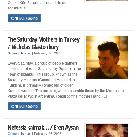
Çünkü Kürt Sorunu aslında sizin de
sorununuz.
CONTINUE READING
The Saturday Mothers in Turkey
/ Nicholas Glastonbury
Güneyin Işıkları
|
February 16, 2025
Every Saturday, a group of people gathers
in silent protest in Galatasaray Square in the
heart of Istanbul. This group, known as the
Saturday Mothers (Cumartesi Anneleri in
Turkish), is primarily composed of older
Kurdish women. The protests, which resemble those by the Madres del
Plaza del Mayo in Argentina, consist of the mothers (and […]
CONTINUE READING
Nefessiz kalmak… / Eren Aysan
Güneyin Işıkları
|
February 16, 2025