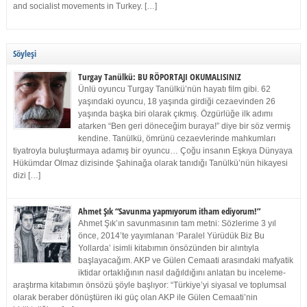
and socialist movements in Turkey. […]
Söyleşi
Turgay Tanülkü: BU RÖPORTAJI OKUMALISINIZ
Ünlü oyuncu Turgay Tanülkü’nün hayatı film gibi. 62
yaşındaki oyuncu, 18 yaşında girdiği cezaevinden 26
yaşında başka biri olarak çıkmış. Özgürlüğe ilk adımı
atarken “Ben geri döneceğim buraya!” diye bir söz vermiş
kendine. Tanülkü, ömrünü cezaevlerinde mahkumları
tiyatroyla buluşturmaya adamış bir oyuncu… Çoğu insanın Eşkıya Dünyaya
Hükümdar Olmaz dizisinde Şahinağa olarak tanıdığı Tanülkü’nün hikayesi
dizi […]
Ahmet Şık “Savunma yapmıyorum itham ediyorum!”
Ahmet Şık’ın savunmasının tam metni: Sözlerime 3 yıl
önce, 2014’te yayımlanan ‘Paralel Yürüdük Biz Bu
Yollarda’ isimli kitabımın önsözünden bir alıntıyla
başlayacağım. AKP ve Gülen Cemaati arasındaki mafyatik
iktidar ortaklığının nasıl dağıldığını anlatan bu inceleme-
araştırma kitabımın önsözü şöyle başlıyor: “Türkiye’yi siyasal ve toplumsal
olarak beraber dönüştüren iki güç olan AKP ile Gülen Cemaati’nin