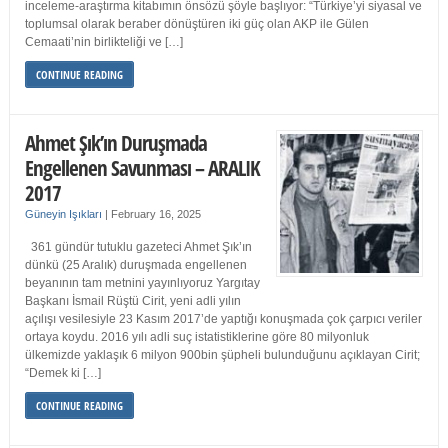
inceleme-araştırma kitabımın önsözü şöyle başlıyor: “Türkiye’yi siyasal ve
toplumsal olarak beraber dönüştüren iki güç olan AKP ile Gülen
Cemaati’nin birlikteliği ve […]
CONTINUE READING
Ahmet Şık’ın Duruşmada
Engellenen Savunması – ARALIK
2017
Güneyin Işıkları
|
February 16, 2025
361 gündür tutuklu gazeteci Ahmet Şık’ın
dünkü (25 Aralık) duruşmada engellenen
beyanının tam metnini yayınlıyoruz Yargıtay
Başkanı İsmail Rüştü Cirit, yeni adli yılın
açılışı vesilesiyle 23 Kasım 2017’de yaptığı konuşmada çok çarpıcı veriler
ortaya koydu. 2016 yılı adli suç istatistiklerine göre 80 milyonluk
ülkemizde yaklaşık 6 milyon 900bin şüpheli bulunduğunu açıklayan Cirit;
“Demek ki […]
CONTINUE READING