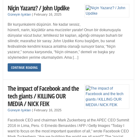
Niçin Yazarız? / John Updike
Güneyin Işıkları
|
February 16, 2025
Bir kurşunkalemi düşünün. Ne kadar sessiz,
hünerli, narin, küçüktür ama mucizeler yaratır! Onun bir dokunuşuyla
dünyalar vücut bulur; tehlikesiz bir kaplan, ağırlığı olmayan buharlı bir
silindir, masrafsız bir saray. John Updike Konu başlığım, bu sanat
festivalinde kendimi kısaca anlatma olanağı sunuyor bana; “Niçin
yazarız,” sorusu karşısında, “Niçin olmasın,” demeli ve başka şey
söylemeden yerime oturmalıydım. Ama […]
CONTINUE READING
The impact of Facebook and the
tech giants / KILLING OUR
MEDIA / NICK FEIK
Güneyin Işıkları
|
February 16, 2025
Facebook CEO and chairman Mark Zuckerberg at the APEC CEO Summit
2016 in Lima, Peru. © Ernesto Benavides / AFP / Getty Images “Today I
want to focus on the most important question of all,” wrote Facebook CEO
Mark Zuckerberg. “Are we building the world we all want?” The “social