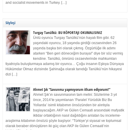
and socialist movements in Turkey. […]
Söyleşi
Turgay Tanülkü: BU RÖPORTAJI OKUMALISINIZ
Ünlü oyuncu Turgay Tanülkü’nün hayatı film gibi. 62
yaşındaki oyuncu, 18 yaşında girdiği cezaevinden 26
yaşında başka biri olarak çıkmış. Özgürlüğe ilk adımı
atarken “Ben geri döneceğim buraya!” diye bir söz vermiş
kendine. Tanülkü, ömrünü cezaevlerinde mahkumları
tiyatroyla buluşturmaya adamış bir oyuncu… Çoğu insanın Eşkıya Dünyaya
Hükümdar Olmaz dizisinde Şahinağa olarak tanıdığı Tanülkü’nün hikayesi
dizi […]
Ahmet Şık “Savunma yapmıyorum itham ediyorum!”
Ahmet Şık’ın savunmasının tam metni: Sözlerime 3 yıl
önce, 2014’te yayımlanan ‘Paralel Yürüdük Biz Bu
Yollarda’ isimli kitabımın önsözünden bir alıntıyla
başlayacağım. AKP ve Gülen Cemaati arasındaki mafyatik
iktidar ortaklığının nasıl dağıldığını anlatan bu inceleme-
araştırma kitabımın önsözü şöyle başlıyor: “Türkiye’yi siyasal ve toplumsal
olarak beraber dönüştüren iki güç olan AKP ile Gülen Cemaati’nin