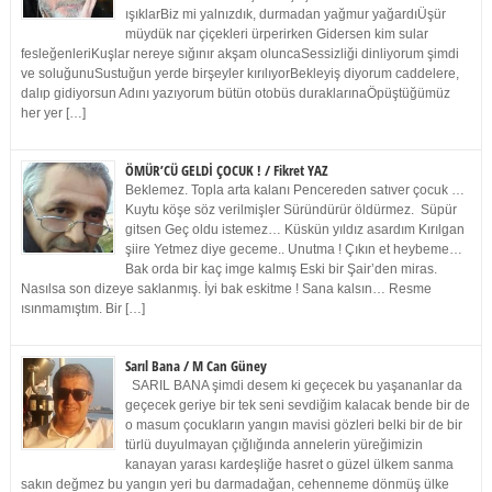
ışıklarBiz mi yalnızdık, durmadan yağmur yağardıÜşür
müydük nar çiçekleri ürperirken Gidersen kim sular
fesleğenleriKuşlar nereye sığınır akşam oluncaSessizliği dinliyorum şimdi
ve soluğunuSustuğun yerde birşeyler kırılıyorBekleyiş diyorum caddelere,
dalıp gidiyorsun Adını yazıyorum bütün otobüs duraklarınaÖpüştüğümüz
her yer […]
ÖMÜR’CÜ GELDİ ÇOCUK ! / Fikret YAZ
Beklemez. Topla arta kalanı Pencereden satıver çocuk …
Kuytu köşe söz verilmişler Süründürür öldürmez. Süpür
gitsen Geç oldu istemez… Küskün yıldız asardım Kırılgan
şiire Yetmez diye geceme.. Unutma ! Çıkın et heybeme…
Bak orda bir kaç imge kalmış Eski bir Şair’den miras.
Nasılsa son dizeye saklanmış. İyi bak eskitme ! Sana kalsın… Resme
ısınmamıştım. Bir […]
Sarıl Bana / M Can Güney
SARIL BANA şimdi desem ki geçecek bu yaşananlar da
geçecek geriye bir tek seni sevdiğim kalacak bende bir de
o masum çocukların yangın mavisi gözleri belki bir de bir
türlü duyulmayan çığlığında annelerin yüreğimizin
kanayan yarası kardeşliğe hasret o güzel ülkem sanma
sakın değmez bu yangın yeri bu darmadağan, cehenneme dönmüş ülke