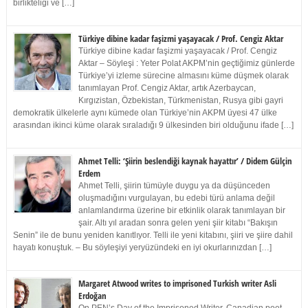
birlikteliği ve […]
Türkiye dibine kadar faşizmi yaşayacak / Prof. Cengiz Aktar
Türkiye dibine kadar faşizmi yaşayacak / Prof. Cengiz
Aktar – Söyleşi : Yeter Polat AKPM’nin geçtiğimiz günlerde
Türkiye’yi izleme sürecine almasını küme düşmek olarak
tanımlayan Prof. Cengiz Aktar, artık Azerbaycan,
Kırgızistan, Özbekistan, Türkmenistan, Rusya gibi gayri
demokratik ülkelerle aynı kümede olan Türkiye’nin AKPM üyesi 47 ülke
arasından ikinci küme olarak sıraladığı 9 ülkesinden biri olduğunu ifade […]
Ahmet Telli: ‘Şiirin beslendiği kaynak hayattır’ / Didem Gülçin
Erdem
Ahmet Telli, şiirin tümüyle duygu ya da düşünceden
oluşmadığını vurgulayan, bu edebi türü anlama değil
anlamlandırma üzerine bir etkinlik olarak tanımlayan bir
şair. Altı yıl aradan sonra gelen yeni şiir kitabı “Bakışın
Senin” ile de bunu yeniden kanıtlıyor. Telli ile yeni kitabını, şiiri ve şiire dahil
hayatı konuştuk. – Bu söyleşiyi yeryüzündeki en iyi okurlarınızdan […]
Margaret Atwood writes to imprisoned Turkish writer Asli
Erdoğan