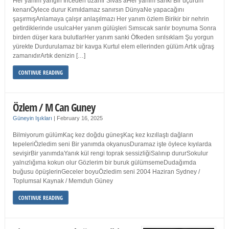
Her yanım yangın İnceden uzanır Sivas’aHer yanım sanki Bir uçurum
kenarıÖylece durur Kımıldamaz sanırsın DünyaNe yapacağını
şaşırmışAnlamaya çalışır anlaşılmazı Her yanım özlem Birikir bir nehrin
getirdiklerinde usulcaHer yanım gülüşleri Sımsıcak sarılır boynuma Sonra
birden düşer kara bulutlarHer yanım sanki Öfkeden sırılsıklam Şu yorgun
yürekte Durdurulamaz bir kavga Kurtul elem ellerinden gülüm Artık uğraş
zamanıdırArtık denizin […]
CONTINUE READING
Özlem / M Can Guney
Güneyin Işıkları
|
February 16, 2025
Bilmiyorum gülümKaç kez doğdu güneşKaç kez kızıllaştı dağların
tepeleriÖzledim seni Bir yanımda okyanusDuramaz işte öylece kıyılarda
sevişirBir yanımdaYanık kül rengi toprak sessizliğiSalınıp dururSokulur
yalnızlığıma kokun olur Gözlerim bir buruk gülümsemeDudağımda
buğusu öpüşlerinGeceler boyuÖzledim seni 2004 Haziran Sydney /
Toplumsal Kaynak / Memduh Güney
CONTINUE READING