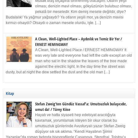
Mutlak tıraş bıçağına sinirlenmiş olacağım. Otların yeşil
olması, denizin mavi olması, gökyüzünün bulutsuz olması,
pekalâ bir meseledir. Kim demiş mesele değildir, diye?
Budalalık! Ya yağmur yağsaydı? Ya otların yeşili mor, ya denizin mavisi
kırmızı olsaydı? Olsaydı o zaman mesele olurdu, işte. […]
A Clean, Well-Lighted Place – Aydınlık ve Temiz Bir Yer /
ERNEST HEMINGWAY
A Clean, Well-Lighted Place / ERNEST HEMINGWAY It
was very late and everyone had left the cafe except an old
man who sat in the shadow the leaves of the tree made
against the electric light. In the day time the street was
dusty, but at night the dew settled the dust and the old man […]
Kitap
Stefan Zweig’ten Gündüz Vassaf’a: Umutsuzluk bulaşıcıdır,
umut da! / Türey Köse
Hayatı ve hatta siyaseti hep edebiyat aracılığıyla
kavramak, yorumlamak isteyen bir okur olarak bu
umutsuzluk günlerinde Avusturyalı yazar Stefan Zweig
düşüyor sık sık aklıma. “Kendi Hayatının Şiirini
Yazanlar”da roman tadında biyografilerle Casanova, Stendhal, Tolstoy’u