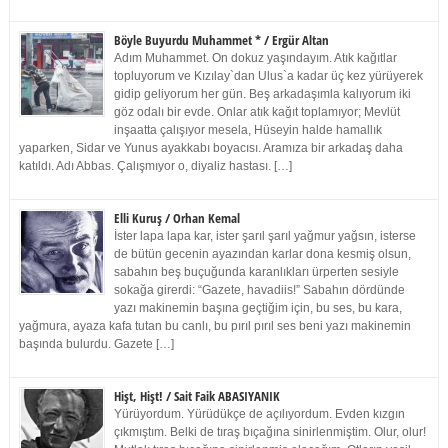
Böyle Buyurdu Muhammet * / Ergür Altan
Adım Muhammet. On dokuz yaşındayım. Atık kağıtlar
topluyorum ve Kızılay`dan Ulus`a kadar üç kez yürüyerek
gidip geliyorum her gün. Beş arkadaşımla kalıyorum iki
göz odalı bir evde. Onlar atık kağıt toplamıyor; Mevlüt
inşaatta çalışıyor mesela, Hüseyin halde hamallık
yaparken, Sidar ve Yunus ayakkabı boyacısı. Aramıza bir arkadaş daha
katıldı. Adı Abbas. Çalışmıyor o, diyaliz hastası. […]
Elli Kuruş / Orhan Kemal
İster lapa lapa kar, ister şarıl şarıl yağmur yağsın, isterse
de bütün gecenin ayazından karlar dona kesmiş olsun,
sabahın beş buçuğunda karanlıkları ürperten sesiyle
sokağa girerdi: “Gazete, havadiis!” Sabahın dördünde
yazı makinemin başına geçtiğim için, bu ses, bu kara,
yağmura, ayaza kafa tutan bu canlı, bu pırıl pırıl ses beni yazı makinemin
başında bulurdu. Gazete […]
Hişt, Hişt! / Sait Faik ABASIYANIK
Yürüyordum. Yürüdükçe de açılıyordum. Evden kızgın
çıkmıştım. Belki de tıraş bıçağına sinirlenmiştim. Olur, olur!