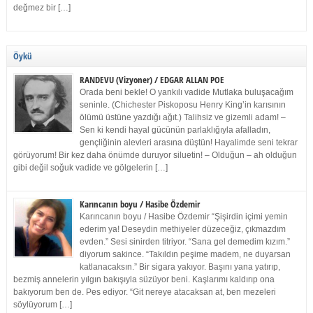
değmez bir […]
Öykü
RANDEVU (Vizyoner) / EDGAR ALLAN POE
Orada beni bekle! O yankılı vadide Mutlaka buluşacağım
seninle. (Chichester Piskoposu Henry King’in karısının
ölümü üstüne yazdığı ağıt.) Talihsiz ve gizemli adam! –
Sen ki kendi hayal gücünün parlaklığıyla afalladın,
gençliğinin alevleri arasına düştün! Hayalimde seni tekrar
görüyorum! Bir kez daha önümde duruyor siluetin! – Olduğun – ah olduğun
gibi değil soğuk vadide ve gölgelerin […]
Karıncanın boyu / Hasibe Özdemir
Karıncanın boyu / Hasibe Özdemir “Şişirdin içimi yemin
ederim ya! Deseydin methiyeler düzeceğiz, çıkmazdım
evden.” Sesi sinirden titriyor. “Sana gel demedim kızım.”
diyorum sakince. “Takıldın peşime madem, ne duyarsan
katlanacaksın.” Bir sigara yakıyor. Başını yana yatırıp,
bezmiş annelerin yılgın bakışıyla süzüyor beni. Kaşlarımı kaldırıp ona
bakıyorum ben de. Pes ediyor. “Git nereye atacaksan at, ben mezeleri
söylüyorum […]