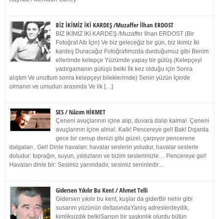
BİZ İKİMİZ İKİ KARDEŞ /Muzaffer İlhan ERDOST
BİZ İKİMİZ İKİ KARDEŞ /Muzaffer İlhan ERDOST (Bir
Fotoğraf Altı İçin) Ve biz geleceğiz bir gün, biz ikimiz İki
kardeş Duracağız Fotoğrafımızda durduğumuz gibi Benim
ellerimde kelepçe Yüzümde yapay bir gülüş (Kelepçeyi
yadırgamanın gülüşü belki İlk kez olduğu için Sonra
alıştım Ve unuttum sonra kelepçeyi bileklerimde) Senin yüzün İçerde
olmanın ve umudun arasında Ve ilk […]
SES / Nâzım HİKMET
Çeneni avuçlarının içine alıp, duvara dalıp kalma!. Çeneni
avuçlarının içine alma!. Kalk! Pencereye gel! Bak! Dışarda
gece bir cenup denizi gibi güzel, çarpıyor pencerene
dalgaları.. Gel! Dinle havaları: havalar seslerin yoludur, havalar seslerle
doludur: toprağın, suyun, yıldızların ve bizim seslerimizle… Pencereye gel!
Havaları dinle bir: Sesimiz yanındadır, sesimiz seninledir…
Gidersen Yıkılır Bu Kent / Ahmet Telli
Gidersen yıkılır bu kent, kuşlar da giderBir nehir gibi
susarım yüzünün deltasındaYanlış adreslerdeydik,
kimliksizdik belkiSarışın bir şaşkınlık olurdu bütün