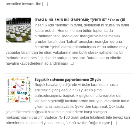
prevailed towards the […]
SİYASİ NİHİLİZMİN BİR SEMPTOMU; “ŞEHİTLİK” / Cansu Çöl
İnsanlık için “şehitlik” in tarihi, denilebilir ki “kutsal”ın tarihi
kadar eskidir. Hemen hemen bütün toplumlarda
birbirinden farklı ideolojiler, inançlar ve hatta meslek
grupları tarafından “kutsal” amaçları, inançları uğruna
ölenlerin “şehit” olarak adlandırılışına ve bu adlandırmayı
yapanlar tarafından bu ölüm vakalarının sembolik olarak sahiplenilip bir
“şehadet mertebesi” içerisinde anılışına rastlanır. Burada sorun elbette
hayatını kaybedenlerin adlandırılması […]
Bağışıklık sistemini güçlendirmenin 20 yolu
Soğuk havalar geldiğinde virüsler tarafından hasta
edilmek hiç hoş değildir. Bu yüzden şimdi
bahsedeceğimiz bağışıklık güçlendirici tavsiyeler sizi
virüslerin getirdiği hastalıklardan koruyup, mevsimin tadını
çıkarmanızı sağlayabilir. Şekerden kaçınmak Çok fazla
şeker tüketmek bağışıklık sisteminin bakterilere karşı savaşan
mekanizmasını bastırır. Sadece 75-100 gram şeker tüketmek bile beyaz kan
hücrelerinin bakterileri yok edecek gücünü azaltır. Doğal meyve […]