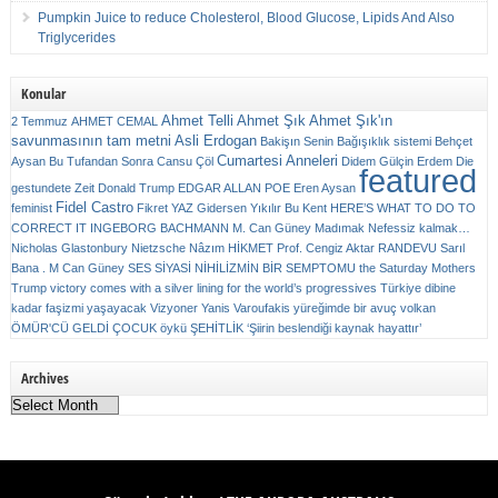
Pumpkin Juice to reduce Cholesterol, Blood Glucose, Lipids And Also
Triglycerides
Konular
Ahmet Telli
Ahmet Şık
Ahmet Şık'ın
2 Temmuz
AHMET CEMAL
savunmasının tam metni
Asli Erdogan
Bakişın Senin
Bağışıklık sistemi
Behçet
Cumartesi Anneleri
Aysan
Bu Tufandan Sonra
Cansu Çöl
Didem Gülçin Erdem
Die
featured
gestundete Zeit
Donald Trump
EDGAR ALLAN POE
Eren Aysan
Fidel Castro
feminist
Fikret YAZ
Gidersen Yıkılır Bu Kent
HERE’S WHAT TO DO TO
CORRECT IT
INGEBORG BACHMANN
M. Can Güney
Madımak
Nefessiz kalmak…
Nicholas Glastonbury
Nietzsche
Nâzım HİKMET
Prof. Cengiz Aktar
RANDEVU
Sarıl
Bana . M Can Güney
SES
SİYASİ NİHİLİZMİN BİR SEMPTOMU
the Saturday Mothers
Trump victory comes with a silver lining for the world’s progressives
Türkiye dibine
kadar faşizmi yaşayacak
Vizyoner
Yanis Varoufakis
yüreğimde bir avuç volkan
ÖMÜR'CÜ GELDİ ÇOCUK
öykü
ŞEHİTLİK
‘Şiirin beslendiği kaynak hayattır’
Archives
Archives