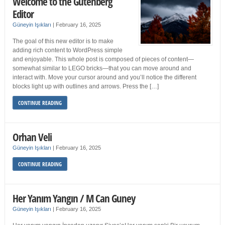
Welcome to the Gutenberg
Editor
Güneyin Işıkları
|
February 16, 2025
The goal of this new editor is to make
adding rich content to WordPress simple
and enjoyable. This whole post is composed of pieces of content—
somewhat similar to LEGO bricks—that you can move around and
interact with. Move your cursor around and you’ll notice the different
blocks light up with outlines and arrows. Press the […]
CONTINUE READING
Orhan Veli
Güneyin Işıkları
|
February 16, 2025
CONTINUE READING
Her Yanım Yangın / M Can Guney
Güneyin Işıkları
|
February 16, 2025