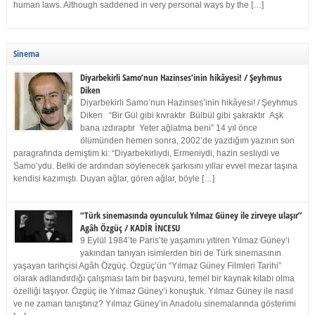
human laws. Although saddened in very personal ways by the […]
Sinema
Diyarbekirli Samo’nun Hazinses’inin hikâyesi! / Şeyhmus
Diken
Diyarbekirli Samo’nun Hazinses’inin hikâyesi! / Şeyhmus
Diken “Bir Gül gibi kıvraktır Bülbül gibi şakraktır Aşk
bana ızdıraptır Yeter ağlatma beni” 14 yıl önce
ölümünden hemen sonra, 2002’de yazdığım yazının son
paragrafında demiştim ki: “Diyarbekirliydi, Ermeniydi, hazin sesliydi ve
Samo’ydu. Belki de ardından söylenecek şarkısını yıllar evvel mezar taşına
kendisi kazımıştı. Duyan ağlar, gören ağlar, böyle […]
“Türk sinemasında oyunculuk Yılmaz Güney ile zirveye ulaşır”
Agâh Özgüç / KADİR İNCESU
9 Eylül 1984’te Paris’te yaşamını yitiren Yılmaz Güney’i
yakından tanıyan isimlerden biri de Türk sinemasının
yaşayan tarihçisi Agâh Özgüç. Özgüç’ün “Yılmaz Güney Filmleri Tarihi”
olarak adlandırdığı çalışması tam bir başvuru, temel bir kaynak kitabı olma
özelliği taşıyor. Özgüç ile Yılmaz Güney’i konuştuk. Yılmaz Güney ile nasıl
ve ne zaman tanıştınız? Yılmaz Güney’in Anadolu sinemalarında gösterimi