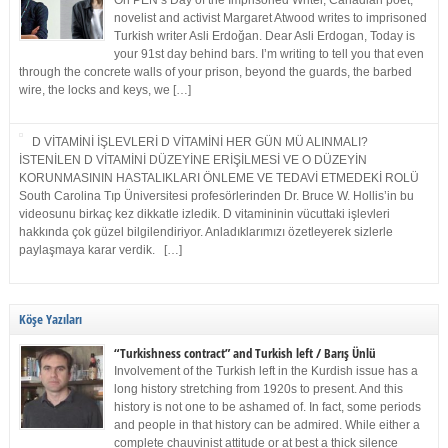
On PEN’s Day of the Imprisoned Writer, Canadian poet,
novelist and activist Margaret Atwood writes to imprisoned
Turkish writer Asli Erdoğan. Dear Asli Erdogan, Today is
your 91st day behind bars. I’m writing to tell you that even
through the concrete walls of your prison, beyond the guards, the barbed
wire, the locks and keys, we […]
D VİTAMİNİ İŞLEVLERİ D VİTAMİNİ HER GÜN MÜ ALINMALI?
İSTENİLEN D VİTAMİNİ DÜZEYİNE ERİŞİLMESİ VE O DÜZEYİN
KORUNMASININ HASTALIKLARI ÖNLEME VE TEDAVİ ETMEDEKİ ROLÜ
South Carolina Tıp Üniversitesi profesörlerinden Dr. Bruce W. Hollis’in bu
videosunu birkaç kez dikkatle izledik. D vitamininin vücuttaki işlevleri
hakkında çok güzel bilgilendiriyor. Anladıklarımızı özetleyerek sizlerle
paylaşmaya karar verdik. […]
Köşe Yazıları
“Turkishness contract” and Turkish left / Barış Ünlü
Involvement of the Turkish left in the Kurdish issue has a
long history stretching from 1920s to present. And this
history is not one to be ashamed of. In fact, some periods
and people in that history can be admired. While either a
complete chauvinist attitude or at best a thick silence