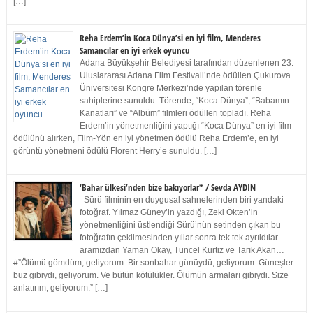
[…]
Reha Erdem’in Koca Dünya’si en iyi film, Menderes
Samancılar en iyi erkek oyuncu
Adana Büyükşehir Belediyesi tarafından düzenlenen 23.
Uluslararası Adana Film Festivali’nde ödüllen Çukurova
Üniversitesi Kongre Merkezi’nde yapılan törenle
sahiplerine sunuldu. Törende, “Koca Dünya”, “Babamın
Kanatları” ve “Albüm” filmleri ödülleri topladı. Reha
Erdem’in yönetmenliğini yaptığı “Koca Dünya” en iyi film
ödülünü alırken, Film-Yön en iyi yönetmen ödülü Reha Erdem’e, en iyi
görüntü yönetmeni ödülü Florent Herry’e sunuldu. […]
‘Bahar ülkesi’nden bize bakıyorlar* / Sevda AYDIN
Sürü filminin en duygusal sahnelerinden biri yandaki
fotoğraf. Yılmaz Güney’in yazdığı, Zeki Ökten’in
yönetmenliğini üstlendiği Sürü’nün setinden çıkan bu
fotoğrafın çekilmesinden yıllar sonra tek tek ayrıldılar
aramızdan Yaman Okay, Tuncel Kurtiz ve Tarık Akan…
#”Ölümü gömdüm, geliyorum. Bir sonbahar günüydü, geliyorum. Güneşler
buz gibiydi, geliyorum. Ve bütün kötülükler. Ölümün armaları gibiydi. Size
anlatırım, geliyorum.” […]