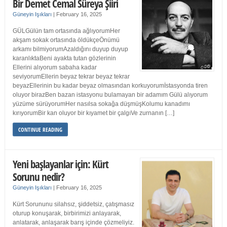
Bir Demet Cemal Süreya Şiiri
Güneyin Işıkları
|
February 16, 2025
GÜLGülün tam ortasında ağlıyorumHer
akşam sokak ortasında öldükçeÖnümü
arkamı bilmiyorumAzaldığını duyup duyup
karanlıktaBeni ayakta tutan gözlerinin
Ellerini alıyorum sabaha kadar
seviyorumEllerin beyaz tekrar beyaz tekrar
beyazEllerinin bu kadar beyaz olmasından korkuyorumİstasyonda tiren
oluyor birazBen bazan istasyonu bulamayan bir adamım Gülü alıyorum
yüzüme sürüyorumHer nasılsa sokağa düşmüşKolumu kanadımı
kırıyorumBir kan oluyor bir kıyamet bir çalgıVe zurnanın […]
CONTINUE READING
Yeni başlayanlar için: Kürt
Sorunu nedir?
Güneyin Işıkları
|
February 16, 2025
Kürt Sorununu silahsız, şiddetsiz, çatışmasız
oturup konuşarak, birbirimizi anlayarak,
anlatarak, anlaşarak barış içinde çözmeliyiz.