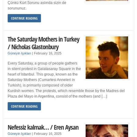
Çünkü Kürt Sorunu aslında sizin de
sorununuz.
CONTINUE READING
The Saturday Mothers in Turkey
/ Nicholas Glastonbury
Güneyin Işıkları
|
February 16, 2025
Every Saturday, a group of people gathers
in silent protest in Galatasaray Square in the
heart of Istanbul. This group, known as the
Saturday Mothers (Cumartesi Anneleri in
Turkish), is primarily composed of older
Kurdish women. The protests, which resemble those by the Madres del
Plaza del Mayo in Argentina, consist of the mothers (and […]
CONTINUE READING
Nefessiz kalmak… / Eren Aysan
Güneyin Işıkları
|
February 16, 2025