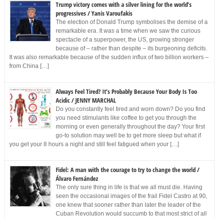
Trump victory comes with a silver lining for the world’s
progressives / Yanis Varoufakis
The election of Donald Trump symbolises the demise of a
remarkable era. It was a time when we saw the curious
spectacle of a superpower, the US, growing stronger
because of – rather than despite – its burgeoning deficits.
It was also remarkable because of the sudden influx of two billion workers –
from China […]
Always Feel Tired? It’s Probably Because Your Body Is Too
Acidic / JENNY MARCHAL
Do you constantly feel tired and worn down? Do you find
you need stimulants like coffee to get you through the
morning or even generally throughout the day? Your first
go-to solution may well be to get more sleep but what if
you get your 8 hours a night and still feel fatigued when your […]
Fidel: A man with the courage to try to change the world /
Álvaro Fernández
The only sure thing in life is that we all must die. Having
seen the occasional images of the frail Fidel Castro at 90,
one knew that sooner rather than later the leader of the
Cuban Revolution would succumb to that most strict of all