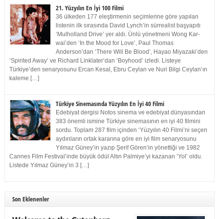
21. Yüzyılın En İyi 100 Filmi
36 ülkeden 177 eleştirmenin seçimlerine göre yapılan
listenin ilk sırasında David Lynch’in sürrealist başyapıtı
‘Mulholland Drive’ yer aldı. Ünlü yönetmeni Wong Kar-
wai’den ‘In the Mood for Love’, Paul Thomas
Anderson’dan ‘There Will Be Blood’, Hayao Miyazaki’den
‘Spirited Away’ ve Richard Linklater’dan ‘Boyhood’ izledi. Listeye
Türkiye’den senaryosunu Ercan Kesal, Ebru Ceylan ve Nuri Bilgi Ceylan’ın
kaleme […]
Türkiye Sinemasında Yüzyılın En İyi 40 Filmi
Edebiyat dergisi Notos sinema ve edebiyat dünyasından
383 önemli ismine Türkiye sinemasının en iyi 40 filmini
sordu. Toplam 287 film içinden ‘Yüzyılın 40 Filmi’ni seçen
aydınların ortak kararına göre en iyi film senaryosunu
Yılmaz Güney’in yazıp Şerif Gören’in yönettiği ve 1982
Cannes Film Festival’inde büyük ödül Altın Palmiye’yi kazanan ‘Yol’ oldu.
Listede Yılmaz Güney’in 3 […]
Son Eklenenler