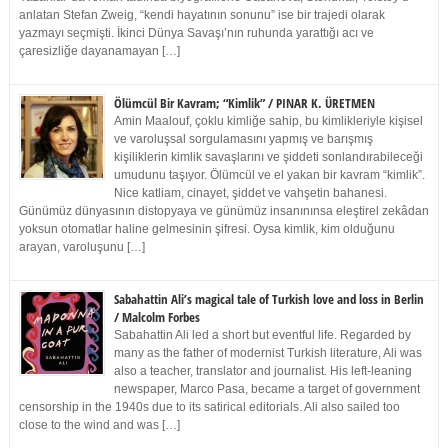
anlatan Stefan Zweig, “kendi hayatının sonunu” ise bir trajedi olarak
yazmayı seçmişti. İkinci Dünya Savaşı’nın ruhunda yarattığı acı ve
çaresizliğe dayanamayan […]
Ölümcül Bir Kavram; “Kimlik” / PINAR K. ÜRETMEN
Amin Maalouf, çoklu kimliğe sahip, bu kimlikleriyle kişisel
ve varoluşsal sorgulamasını yapmış ve barışmış
kişiliklerin kimlik savaşlarını ve şiddeti sonlandırabileceği
umudunu taşıyor. Ölümcül ve el yakan bir kavram “kimlik”.
Nice katliam, cinayet, şiddet ve vahşetin bahanesi.
Günümüz dünyasının distopyaya ve günümüz insanınınsa eleştirel zekâdan
yoksun otomatlar haline gelmesinin şifresi. Oysa kimlik, kim olduğunu
arayan, varoluşunu […]
Sabahattin Ali’s magical tale of Turkish love and loss in Berlin
/ Malcolm Forbes
Sabahattin Ali led a short but eventful life. Regarded by
many as the father of modernist Turkish literature, Ali was
also a teacher, translator and journalist. His left-leaning
newspaper, Marco Pasa, became a target of government
censorship in the 1940s due to its satirical editorials. Ali also sailed too
close to the wind and was […]