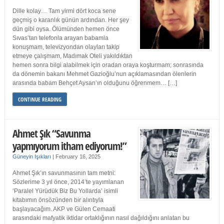
Dille kolay… Tam yirmi dört koca sene
geçmiş o karanlık günün ardından. Her şey
dün gibi oysa. Ölümünden hemen önce
Sıvas’tan telefonla arayan babamla
konuşmam, televizyondan olayları takip
etmeye çalışmam, Madımak Oteli yakıldıktan
hemen sonra bilgi alabilmek için oradan oraya koşturmam; sonrasında
da dönemin bakanı Mehmet Gazioğlu’nun açıklamasından ölenlerin
arasında babam Behçet Aysan’ın olduğunu öğrenmem… […]
CONTINUE READING
Ahmet Şık “Savunma
yapmıyorum itham ediyorum!”
Güneyin Işıkları
|
February 16, 2025
Ahmet Şık’ın savunmasının tam metni:
Sözlerime 3 yıl önce, 2014’te yayımlanan
‘Paralel Yürüdük Biz Bu Yollarda’ isimli
kitabımın önsözünden bir alıntıyla
başlayacağım. AKP ve Gülen Cemaati
arasındaki mafyatik iktidar ortaklığının nasıl dağıldığını anlatan bu