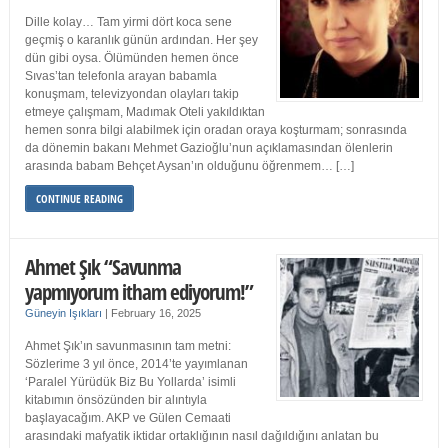
Dille kolay… Tam yirmi dört koca sene
geçmiş o karanlık günün ardından. Her şey
dün gibi oysa. Ölümünden hemen önce
Sıvas’tan telefonla arayan babamla
konuşmam, televizyondan olayları takip
etmeye çalışmam, Madımak Oteli yakıldıktan
hemen sonra bilgi alabilmek için oradan oraya koşturmam; sonrasında
da dönemin bakanı Mehmet Gazioğlu’nun açıklamasından ölenlerin
arasında babam Behçet Aysan’ın olduğunu öğrenmem… […]
CONTINUE READING
Ahmet Şık “Savunma
yapmıyorum itham ediyorum!”
Güneyin Işıkları
|
February 16, 2025
Ahmet Şık’ın savunmasının tam metni:
Sözlerime 3 yıl önce, 2014’te yayımlanan
‘Paralel Yürüdük Biz Bu Yollarda’ isimli
kitabımın önsözünden bir alıntıyla
başlayacağım. AKP ve Gülen Cemaati
arasındaki mafyatik iktidar ortaklığının nasıl dağıldığını anlatan bu