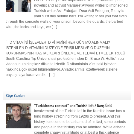
On PEN’s Day of the Imprisoned Writer, Canadian poet,
novelist and activist Margaret Atwood writes to imprisoned
Turkish writer Asli Erdoğan. Dear Asli Erdogan, Today is
your 91st day behind bars. I’m writing to tell you that even
through the concrete walls of your prison, beyond the guards, the barbed
wire, the locks and keys, we […]
D VİTAMİNİ İŞLEVLERİ D VİTAMİNİ HER GÜN MÜ ALINMALI?
İSTENİLEN D VİTAMİNİ DÜZEYİNE ERİŞİLMESİ VE O DÜZEYİN
KORUNMASININ HASTALIKLARI ÖNLEME VE TEDAVİ ETMEDEKİ ROLÜ
South Carolina Tıp Üniversitesi profesörlerinden Dr. Bruce W. Hollis’in bu
videosunu birkaç kez dikkatle izledik. D vitamininin vücuttaki işlevleri
hakkında çok güzel bilgilendiriyor. Anladıklarımızı özetleyerek sizlerle
paylaşmaya karar verdik. […]
Köşe Yazıları
“Turkishness contract” and Turkish left / Barış Ünlü
Involvement of the Turkish left in the Kurdish issue has a
long history stretching from 1920s to present. And this
history is not one to be ashamed of. In fact, some periods
and people in that history can be admired. While either a
complete chauvinist attitude or at best a thick silence