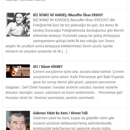
BİZ İKİMİZ İKİ KARDEŞ /Muzaffer İlhan ERDOST
BİZ İKİMİZ İKİ KARDEŞ /Muzaffer İlhan ERDOST (Bir
Fotoğraf Altı İçin) Ve biz geleceğiz bir gün, biz ikimiz İki
kardeş Duracağız Fotoğrafımızda durduğumuz gibi Benim
ellerimde kelepçe Yüzümde yapay bir gülüş (Kelepçeyi
yadırgamanın gülüşü belki İlk kez olduğu için Sonra
alıştım Ve unuttum sonra kelepçeyi bileklerimde) Senin yüzün İçerde
olmanın ve umudun arasında Ve ilk […]
SES / Nâzım HİKMET
Çeneni avuçlarının içine alıp, duvara dalıp kalma!. Çeneni
avuçlarının içine alma!. Kalk! Pencereye gel! Bak! Dışarda
gece bir cenup denizi gibi güzel, çarpıyor pencerene
dalgaları.. Gel! Dinle havaları: havalar seslerin yoludur, havalar seslerle
doludur: toprağın, suyun, yıldızların ve bizim seslerimizle… Pencereye gel!
Havaları dinle bir: Sesimiz yanındadır, sesimiz seninledir…
Gidersen Yıkılır Bu Kent / Ahmet Telli
Gidersen yıkılır bu kent, kuşlar da giderBir nehir gibi
susarım yüzünün deltasındaYanlış adreslerdeydik,
kimliksizdik belkiSarışın bir şaşkınlık olurdu bütün