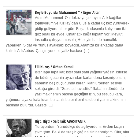
Böyle Buyurdu Muhammet * / Ergür Altan
Adım Muhammet. On dokuz yaşındayım. Atık kağıtlar
topluyorum ve Kızılay`dan Ulus`a kadar üç kez yürüyerek
gidip geliyorum her gün. Beş arkadaşımla kalıyorum iki
göz odalı bir evde. Onlar atık kağıt toplamıyor; Mevlüt
inşaatta çalışıyor mesela, Hüseyin halde hamallık
yaparken, Sidar ve Yunus ayakkabı boyacısı. Aramıza bir arkadaş daha
katıldı. Adı Abbas. Çalışmıyor o, diyaliz hastası. […]
Elli Kuruş / Orhan Kemal
İster lapa lapa kar, ister şarıl şarıl yağmur yağsın, isterse
de bütün gecenin ayazından karlar dona kesmiş olsun,
sabahın beş buçuğunda karanlıkları ürperten sesiyle
sokağa girerdi: “Gazete, havadiis!” Sabahın dördünde
yazı makinemin başına geçtiğim için, bu ses, bu kara,
yağmura, ayaza kafa tutan bu canlı, bu pırıl pırıl ses beni yazı makinemin
başında bulurdu. Gazete […]
Hişt, Hişt! / Sait Faik ABASIYANIK
Yürüyordum. Yürüdükçe de açılıyordum. Evden kızgın
çıkmıştım. Belki de tıraş bıçağına sinirlenmiştim. Olur, olur!