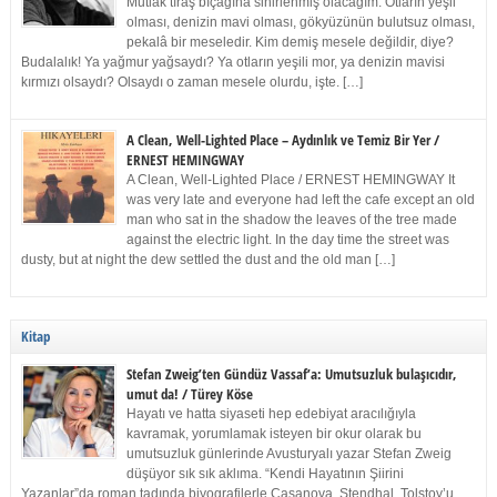
Mutlak tıraş bıçağına sinirlenmiş olacağım. Otların yeşil
olması, denizin mavi olması, gökyüzünün bulutsuz olması,
pekalâ bir meseledir. Kim demiş mesele değildir, diye?
Budalalık! Ya yağmur yağsaydı? Ya otların yeşili mor, ya denizin mavisi
kırmızı olsaydı? Olsaydı o zaman mesele olurdu, işte. […]
A Clean, Well-Lighted Place – Aydınlık ve Temiz Bir Yer /
ERNEST HEMINGWAY
A Clean, Well-Lighted Place / ERNEST HEMINGWAY It
was very late and everyone had left the cafe except an old
man who sat in the shadow the leaves of the tree made
against the electric light. In the day time the street was
dusty, but at night the dew settled the dust and the old man […]
Kitap
Stefan Zweig’ten Gündüz Vassaf’a: Umutsuzluk bulaşıcıdır,
umut da! / Türey Köse
Hayatı ve hatta siyaseti hep edebiyat aracılığıyla
kavramak, yorumlamak isteyen bir okur olarak bu
umutsuzluk günlerinde Avusturyalı yazar Stefan Zweig
düşüyor sık sık aklıma. “Kendi Hayatının Şiirini
Yazanlar”da roman tadında biyografilerle Casanova, Stendhal, Tolstoy’u