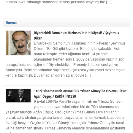
human laws. Although saddened in very personal ways by the […]
Sinema
Diyarbekirli Samo’nun Hazinses’inin hikâyesi! / Şeyhmus
Diken
Diyarbekirli Samo’nun Hazinses’inin hikâyesi! / Şeyhmus
Diken “Bir Gül gibi kıvraktır Bülbül gibi şakraktır Aşk
bana ızdıraptır Yeter ağlatma beni” 14 yıl önce
ölümünden hemen sonra, 2002’de yazdığım yazının son
paragrafında demiştim ki: “Diyarbekirliydi, Ermeniydi, hazin sesliydi ve
Samo’ydu. Belki de ardından söylenecek şarkısını yıllar evvel mezar taşına
kendisi kazımıştı. Duyan ağlar, gören ağlar, böyle […]
“Türk sinemasında oyunculuk Yılmaz Güney ile zirveye ulaşır”
Agâh Özgüç / KADİR İNCESU
9 Eylül 1984’te Paris’te yaşamını yitiren Yılmaz Güney’i
yakından tanıyan isimlerden biri de Türk sinemasının
yaşayan tarihçisi Agâh Özgüç. Özgüç’ün “Yılmaz Güney Filmleri Tarihi”
olarak adlandırdığı çalışması tam bir başvuru, temel bir kaynak kitabı olma
özelliği taşıyor. Özgüç ile Yılmaz Güney’i konuştuk. Yılmaz Güney ile nasıl
ve ne zaman tanıştınız? Yılmaz Güney’in Anadolu sinemalarında gösterimi