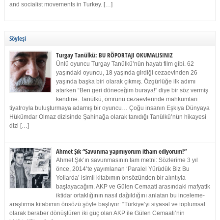
and socialist movements in Turkey. […]
Söyleşi
Turgay Tanülkü: BU RÖPORTAJI OKUMALISINIZ
Ünlü oyuncu Turgay Tanülkü’nün hayatı film gibi. 62
yaşındaki oyuncu, 18 yaşında girdiği cezaevinden 26
yaşında başka biri olarak çıkmış. Özgürlüğe ilk adımı
atarken “Ben geri döneceğim buraya!” diye bir söz vermiş
kendine. Tanülkü, ömrünü cezaevlerinde mahkumları
tiyatroyla buluşturmaya adamış bir oyuncu… Çoğu insanın Eşkıya Dünyaya
Hükümdar Olmaz dizisinde Şahinağa olarak tanıdığı Tanülkü’nün hikayesi
dizi […]
Ahmet Şık “Savunma yapmıyorum itham ediyorum!”
Ahmet Şık’ın savunmasının tam metni: Sözlerime 3 yıl
önce, 2014’te yayımlanan ‘Paralel Yürüdük Biz Bu
Yollarda’ isimli kitabımın önsözünden bir alıntıyla
başlayacağım. AKP ve Gülen Cemaati arasındaki mafyatik
iktidar ortaklığının nasıl dağıldığını anlatan bu inceleme-
araştırma kitabımın önsözü şöyle başlıyor: “Türkiye’yi siyasal ve toplumsal
olarak beraber dönüştüren iki güç olan AKP ile Gülen Cemaati’nin