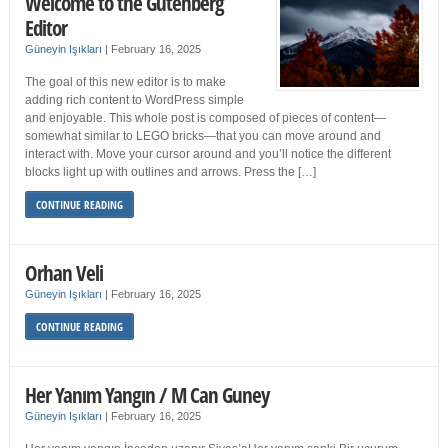
Welcome to the Gutenberg
Editor
Güneyin Işıkları
|
February 16, 2025
The goal of this new editor is to make
adding rich content to WordPress simple
and enjoyable. This whole post is composed of pieces of content—
somewhat similar to LEGO bricks—that you can move around and
interact with. Move your cursor around and you’ll notice the different
blocks light up with outlines and arrows. Press the […]
CONTINUE READING
Orhan Veli
Güneyin Işıkları
|
February 16, 2025
CONTINUE READING
Her Yanım Yangın / M Can Guney
Güneyin Işıkları
|
February 16, 2025