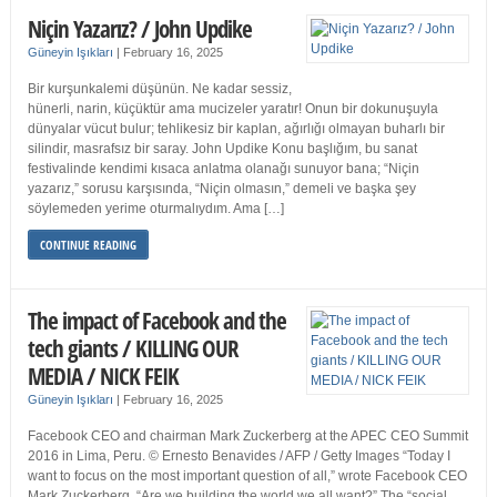
Niçin Yazarız? / John Updike
Güneyin Işıkları
|
February 16, 2025
Bir kurşunkalemi düşünün. Ne kadar sessiz,
hünerli, narin, küçüktür ama mucizeler yaratır! Onun bir dokunuşuyla
dünyalar vücut bulur; tehlikesiz bir kaplan, ağırlığı olmayan buharlı bir
silindir, masrafsız bir saray. John Updike Konu başlığım, bu sanat
festivalinde kendimi kısaca anlatma olanağı sunuyor bana; “Niçin
yazarız,” sorusu karşısında, “Niçin olmasın,” demeli ve başka şey
söylemeden yerime oturmalıydım. Ama […]
CONTINUE READING
The impact of Facebook and the
tech giants / KILLING OUR
MEDIA / NICK FEIK
Güneyin Işıkları
|
February 16, 2025
Facebook CEO and chairman Mark Zuckerberg at the APEC CEO Summit
2016 in Lima, Peru. © Ernesto Benavides / AFP / Getty Images “Today I
want to focus on the most important question of all,” wrote Facebook CEO
Mark Zuckerberg. “Are we building the world we all want?” The “social