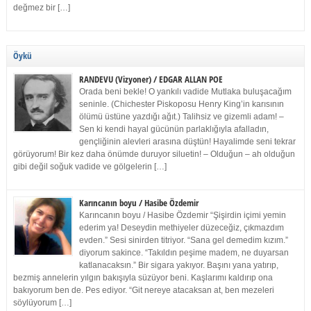
değmez bir […]
Öykü
RANDEVU (Vizyoner) / EDGAR ALLAN POE
Orada beni bekle! O yankılı vadide Mutlaka buluşacağım
seninle. (Chichester Piskoposu Henry King’in karısının
ölümü üstüne yazdığı ağıt.) Talihsiz ve gizemli adam! –
Sen ki kendi hayal gücünün parlaklığıyla afalladın,
gençliğinin alevleri arasına düştün! Hayalimde seni tekrar
görüyorum! Bir kez daha önümde duruyor siluetin! – Olduğun – ah olduğun
gibi değil soğuk vadide ve gölgelerin […]
Karıncanın boyu / Hasibe Özdemir
Karıncanın boyu / Hasibe Özdemir “Şişirdin içimi yemin
ederim ya! Deseydin methiyeler düzeceğiz, çıkmazdım
evden.” Sesi sinirden titriyor. “Sana gel demedim kızım.”
diyorum sakince. “Takıldın peşime madem, ne duyarsan
katlanacaksın.” Bir sigara yakıyor. Başını yana yatırıp,
bezmiş annelerin yılgın bakışıyla süzüyor beni. Kaşlarımı kaldırıp ona
bakıyorum ben de. Pes ediyor. “Git nereye atacaksan at, ben mezeleri
söylüyorum […]