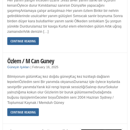
Her yanım yangın İnceden uzanır Sivas’aHer yanım sanki Bir uçurum
kenarıÖylece durur Kımıldamaz sanırsın DünyaNe yapacağını
şaşırmışAnlamaya çalışır anlaşılmazı Her yanım özlem Birikir bir nehrin
getirdiklerinde usulcaHer yanım gülüşleri Sımsıcak sarılır boynuma Sonra
birden düşer kara bulutlarHer yanım sanki Öfkeden sırılsıklam Şu yorgun
yürekte Durdurulamaz bir kavga Kurtul elem ellerinden gülüm Artık uğraş
zamanıdırArtık denizin […]
CONTINUE READING
Özlem / M Can Guney
Güneyin Işıkları
|
February 16, 2025
Bilmiyorum gülümKaç kez doğdu güneşKaç kez kızıllaştı dağların
tepeleriÖzledim seni Bir yanımda okyanusDuramaz işte öylece kıyılarda
sevişirBir yanımdaYanık kül rengi toprak sessizliğiSalınıp dururSokulur
yalnızlığıma kokun olur Gözlerim bir buruk gülümsemeDudağımda
buğusu öpüşlerinGeceler boyuÖzledim seni 2004 Haziran Sydney /
Toplumsal Kaynak / Memduh Güney
CONTINUE READING