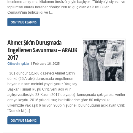
inceleme-araştırma kitabımın önsözü şöyle başlıyor: “Türkiye’yi siyasal ve
toplumsal olarak beraber dönüştüren iki güç olan AKP ile Gülen
Cemaati’nin birlikteliği ve […]
CONTINUE READING
Ahmet Şık’ın Duruşmada
Engellenen Savunması – ARALIK
2017
Güneyin Işıkları
|
February 16, 2025
361 gündür tutuklu gazeteci Ahmet Şık’ın
dünkü (25 Aralık) duruşmada engellenen
beyanının tam metnini yayınlıyoruz Yargıtay
Başkanı İsmail Rüştü Cirit, yeni adli yılın
açılışı vesilesiyle 23 Kasım 2017’de yaptığı konuşmada çok çarpıcı veriler
ortaya koydu. 2016 yılı adli suç istatistiklerine göre 80 milyonluk
ülkemizde yaklaşık 6 milyon 900bin şüpheli bulunduğunu açıklayan Cirit;
“Demek ki […]
CONTINUE READING