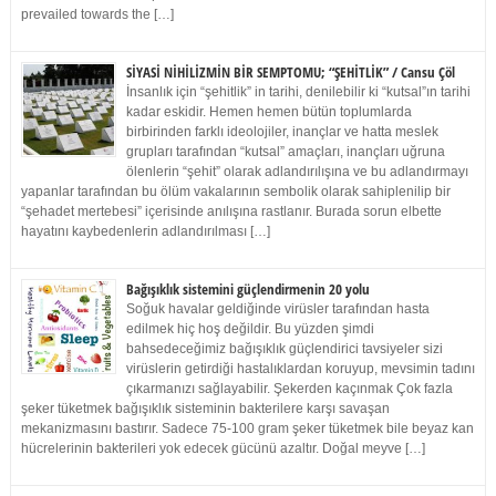
prevailed towards the […]
SİYASİ NİHİLİZMİN BİR SEMPTOMU; “ŞEHİTLİK” / Cansu Çöl
İnsanlık için “şehitlik” in tarihi, denilebilir ki “kutsal”ın tarihi
kadar eskidir. Hemen hemen bütün toplumlarda
birbirinden farklı ideolojiler, inançlar ve hatta meslek
grupları tarafından “kutsal” amaçları, inançları uğruna
ölenlerin “şehit” olarak adlandırılışına ve bu adlandırmayı
yapanlar tarafından bu ölüm vakalarının sembolik olarak sahiplenilip bir
“şehadet mertebesi” içerisinde anılışına rastlanır. Burada sorun elbette
hayatını kaybedenlerin adlandırılması […]
Bağışıklık sistemini güçlendirmenin 20 yolu
Soğuk havalar geldiğinde virüsler tarafından hasta
edilmek hiç hoş değildir. Bu yüzden şimdi
bahsedeceğimiz bağışıklık güçlendirici tavsiyeler sizi
virüslerin getirdiği hastalıklardan koruyup, mevsimin tadını
çıkarmanızı sağlayabilir. Şekerden kaçınmak Çok fazla
şeker tüketmek bağışıklık sisteminin bakterilere karşı savaşan
mekanizmasını bastırır. Sadece 75-100 gram şeker tüketmek bile beyaz kan
hücrelerinin bakterileri yok edecek gücünü azaltır. Doğal meyve […]