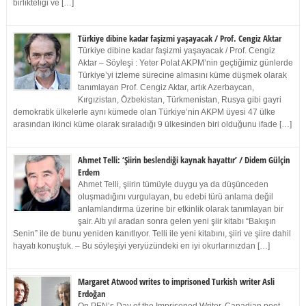
birlikteliği ve […]
Türkiye dibine kadar faşizmi yaşayacak / Prof. Cengiz Aktar
Türkiye dibine kadar faşizmi yaşayacak / Prof. Cengiz
Aktar – Söyleşi : Yeter Polat AKPM’nin geçtiğimiz günlerde
Türkiye’yi izleme sürecine almasını küme düşmek olarak
tanımlayan Prof. Cengiz Aktar, artık Azerbaycan,
Kırgızistan, Özbekistan, Türkmenistan, Rusya gibi gayri
demokratik ülkelerle aynı kümede olan Türkiye’nin AKPM üyesi 47 ülke
arasından ikinci küme olarak sıraladığı 9 ülkesinden biri olduğunu ifade […]
Ahmet Telli: ‘Şiirin beslendiği kaynak hayattır’ / Didem Gülçin
Erdem
Ahmet Telli, şiirin tümüyle duygu ya da düşünceden
oluşmadığını vurgulayan, bu edebi türü anlama değil
anlamlandırma üzerine bir etkinlik olarak tanımlayan bir
şair. Altı yıl aradan sonra gelen yeni şiir kitabı “Bakışın
Senin” ile de bunu yeniden kanıtlıyor. Telli ile yeni kitabını, şiiri ve şiire dahil
hayatı konuştuk. – Bu söyleşiyi yeryüzündeki en iyi okurlarınızdan […]
Margaret Atwood writes to imprisoned Turkish writer Asli
Erdoğan