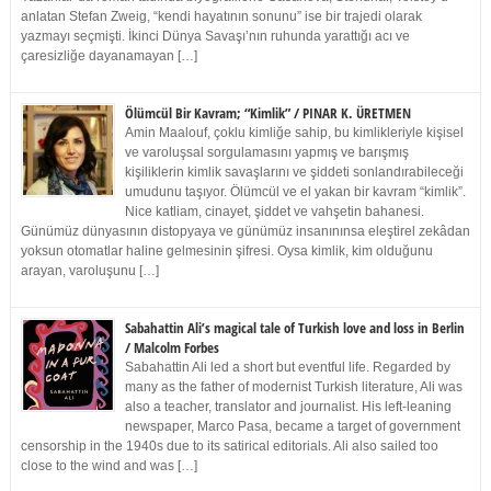
anlatan Stefan Zweig, “kendi hayatının sonunu” ise bir trajedi olarak
yazmayı seçmişti. İkinci Dünya Savaşı’nın ruhunda yarattığı acı ve
çaresizliğe dayanamayan […]
Ölümcül Bir Kavram; “Kimlik” / PINAR K. ÜRETMEN
Amin Maalouf, çoklu kimliğe sahip, bu kimlikleriyle kişisel
ve varoluşsal sorgulamasını yapmış ve barışmış
kişiliklerin kimlik savaşlarını ve şiddeti sonlandırabileceği
umudunu taşıyor. Ölümcül ve el yakan bir kavram “kimlik”.
Nice katliam, cinayet, şiddet ve vahşetin bahanesi.
Günümüz dünyasının distopyaya ve günümüz insanınınsa eleştirel zekâdan
yoksun otomatlar haline gelmesinin şifresi. Oysa kimlik, kim olduğunu
arayan, varoluşunu […]
Sabahattin Ali’s magical tale of Turkish love and loss in Berlin
/ Malcolm Forbes
Sabahattin Ali led a short but eventful life. Regarded by
many as the father of modernist Turkish literature, Ali was
also a teacher, translator and journalist. His left-leaning
newspaper, Marco Pasa, became a target of government
censorship in the 1940s due to its satirical editorials. Ali also sailed too
close to the wind and was […]