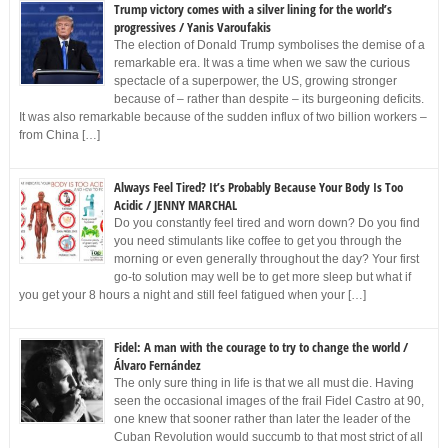
Trump victory comes with a silver lining for the world’s
progressives / Yanis Varoufakis
The election of Donald Trump symbolises the demise of a
remarkable era. It was a time when we saw the curious
spectacle of a superpower, the US, growing stronger
because of – rather than despite – its burgeoning deficits.
It was also remarkable because of the sudden influx of two billion workers –
from China […]
Always Feel Tired? It’s Probably Because Your Body Is Too
Acidic / JENNY MARCHAL
Do you constantly feel tired and worn down? Do you find
you need stimulants like coffee to get you through the
morning or even generally throughout the day? Your first
go-to solution may well be to get more sleep but what if
you get your 8 hours a night and still feel fatigued when your […]
Fidel: A man with the courage to try to change the world /
Álvaro Fernández
The only sure thing in life is that we all must die. Having
seen the occasional images of the frail Fidel Castro at 90,
one knew that sooner rather than later the leader of the
Cuban Revolution would succumb to that most strict of all