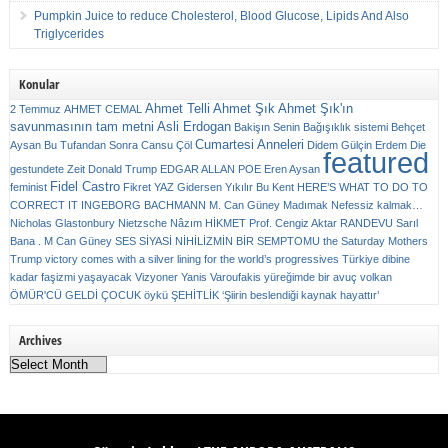
Pumpkin Juice to reduce Cholesterol, Blood Glucose, Lipids And Also
Triglycerides
Konular
Ahmet Telli
Ahmet Şık
Ahmet Şık'ın
2 Temmuz
AHMET CEMAL
savunmasının tam metni
Asli Erdogan
Bakişın Senin
Bağışıklık sistemi
Behçet
Cumartesi Anneleri
Aysan
Bu Tufandan Sonra
Cansu Çöl
Didem Gülçin Erdem
Die
featured
gestundete Zeit
Donald Trump
EDGAR ALLAN POE
Eren Aysan
Fidel Castro
feminist
Fikret YAZ
Gidersen Yıkılır Bu Kent
HERE’S WHAT TO DO TO
CORRECT IT
INGEBORG BACHMANN
M. Can Güney
Madımak
Nefessiz kalmak…
Nicholas Glastonbury
Nietzsche
Nâzım HİKMET
Prof. Cengiz Aktar
RANDEVU
Sarıl
Bana . M Can Güney
SES
SİYASİ NİHİLİZMİN BİR SEMPTOMU
the Saturday Mothers
Trump victory comes with a silver lining for the world’s progressives
Türkiye dibine
kadar faşizmi yaşayacak
Vizyoner
Yanis Varoufakis
yüreğimde bir avuç volkan
ÖMÜR'CÜ GELDİ ÇOCUK
öykü
ŞEHİTLİK
‘Şiirin beslendiği kaynak hayattır’
Archives
Archives