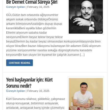
Bir Demet Cemal Süreya Şiiri
Güneyin Işıkları
|
February 16, 2025
GÜLGülün tam ortasında ağlıyorumHer
akşam sokak ortasında öldükçeÖnümü
arkamı bilmiyorumAzaldığını duyup duyup
karanlıktaBeni ayakta tutan gözlerinin
Ellerini alıyorum sabaha kadar
seviyorumEllerin beyaz tekrar beyaz tekrar
beyazEllerinin bu kadar beyaz olmasından korkuyorumİstasyonda tiren
oluyor birazBen bazan istasyonu bulamayan bir adamım Gülü alıyorum
yüzüme sürüyorumHer nasılsa sokağa düşmüşKolumu kanadımı
kırıyorumBir kan oluyor bir kıyamet bir çalgıVe zurnanın […]
CONTINUE READING
Yeni başlayanlar için: Kürt
Sorunu nedir?
Güneyin Işıkları
|
February 16, 2025
Kürt Sorununu silahsız, şiddetsiz, çatışmasız
oturup konuşarak, birbirimizi anlayarak,
anlatarak, anlaşarak barış içinde çözmeliyiz.