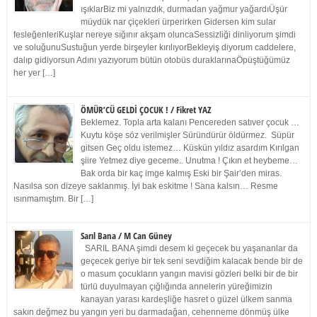
ışıklarBiz mi yalnızdık, durmadan yağmur yağardıÜşür
müydük nar çiçekleri ürperirken Gidersen kim sular
fesleğenleriKuşlar nereye sığınır akşam oluncaSessizliği dinliyorum şimdi
ve soluğunuSustuğun yerde birşeyler kırılıyorBekleyiş diyorum caddelere,
dalıp gidiyorsun Adını yazıyorum bütün otobüs duraklarınaÖpüştüğümüz
her yer […]
ÖMÜR’CÜ GELDİ ÇOCUK ! / Fikret YAZ
Beklemez. Topla arta kalanı Pencereden satıver çocuk …
Kuytu köşe söz verilmişler Süründürür öldürmez. Süpür
gitsen Geç oldu istemez… Küskün yıldız asardım Kırılgan
şiire Yetmez diye geceme.. Unutma ! Çıkın et heybeme…
Bak orda bir kaç imge kalmış Eski bir Şair’den miras.
Nasılsa son dizeye saklanmış. İyi bak eskitme ! Sana kalsın… Resme
ısınmamıştım. Bir […]
Sarıl Bana / M Can Güney
SARIL BANA şimdi desem ki geçecek bu yaşananlar da
geçecek geriye bir tek seni sevdiğim kalacak bende bir de
o masum çocukların yangın mavisi gözleri belki bir de bir
türlü duyulmayan çığlığında annelerin yüreğimizin
kanayan yarası kardeşliğe hasret o güzel ülkem sanma
sakın değmez bu yangın yeri bu darmadağan, cehenneme dönmüş ülke