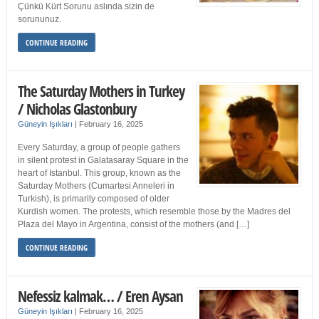
Çünkü Kürt Sorunu aslında sizin de
sorununuz.
CONTINUE READING
The Saturday Mothers in Turkey
/ Nicholas Glastonbury
Güneyin Işıkları
|
February 16, 2025
Every Saturday, a group of people gathers
in silent protest in Galatasaray Square in the
heart of Istanbul. This group, known as the
Saturday Mothers (Cumartesi Anneleri in
Turkish), is primarily composed of older
Kurdish women. The protests, which resemble those by the Madres del
Plaza del Mayo in Argentina, consist of the mothers (and […]
CONTINUE READING
Nefessiz kalmak… / Eren Aysan
Güneyin Işıkları
|
February 16, 2025