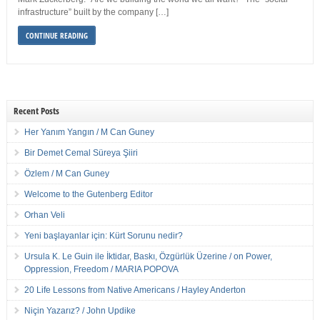
infrastructure” built by the company […]
CONTINUE READING
Recent Posts
Her Yanım Yangın / M Can Guney
Bir Demet Cemal Süreya Şiiri
Özlem / M Can Guney
Welcome to the Gutenberg Editor
Orhan Veli
Yeni başlayanlar için: Kürt Sorunu nedir?
Ursula K. Le Guin ile İktidar, Baskı, Özgürlük Üzerine / on Power,
Oppression, Freedom / MARIA POPOVA
20 Life Lessons from Native Americans / Hayley Anderton
Niçin Yazarız? / John Updike