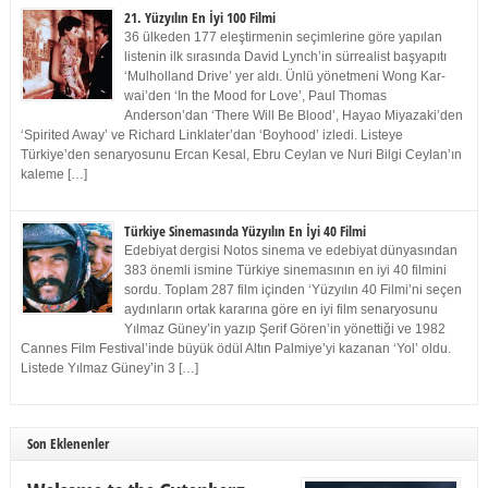
21. Yüzyılın En İyi 100 Filmi
36 ülkeden 177 eleştirmenin seçimlerine göre yapılan
listenin ilk sırasında David Lynch’in sürrealist başyapıtı
‘Mulholland Drive’ yer aldı. Ünlü yönetmeni Wong Kar-
wai’den ‘In the Mood for Love’, Paul Thomas
Anderson’dan ‘There Will Be Blood’, Hayao Miyazaki’den
‘Spirited Away’ ve Richard Linklater’dan ‘Boyhood’ izledi. Listeye
Türkiye’den senaryosunu Ercan Kesal, Ebru Ceylan ve Nuri Bilgi Ceylan’ın
kaleme […]
Türkiye Sinemasında Yüzyılın En İyi 40 Filmi
Edebiyat dergisi Notos sinema ve edebiyat dünyasından
383 önemli ismine Türkiye sinemasının en iyi 40 filmini
sordu. Toplam 287 film içinden ‘Yüzyılın 40 Filmi’ni seçen
aydınların ortak kararına göre en iyi film senaryosunu
Yılmaz Güney’in yazıp Şerif Gören’in yönettiği ve 1982
Cannes Film Festival’inde büyük ödül Altın Palmiye’yi kazanan ‘Yol’ oldu.
Listede Yılmaz Güney’in 3 […]
Son Eklenenler