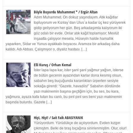
Böyle Buyurdu Muhammet * / Ergür Altan
Adım Muhammet. On dokuz yaşındayım. Atık kağıtlar
topluyorum ve Kızılay`dan Ulus`a kadar üç kez yürüyerek
gidip geliyorum her gün. Beş arkadaşımla kalıyorum iki
göz odalı bir evde. Onlar atık kağıt toplamıyor; Mevlüt
inşaatta çalışıyor mesela, Hüseyin halde hamallık
yaparken, Sidar ve Yunus ayakkabı boyacısı. Aramıza bir arkadaş daha
katıldı. Adı Abbas. Çalışmıyor o, diyaliz hastası. […]
Elli Kuruş / Orhan Kemal
İster lapa lapa kar, ister şarıl şarıl yağmur yağsın, isterse
de bütün gecenin ayazından karlar dona kesmiş olsun,
sabahın beş buçuğunda karanlıkları ürperten sesiyle
sokağa girerdi: “Gazete, havadiis!” Sabahın dördünde
yazı makinemin başına geçtiğim için, bu ses, bu kara,
yağmura, ayaza kafa tutan bu canlı, bu pırıl pırıl ses beni yazı makinemin
başında bulurdu. Gazete […]
Hişt, Hişt! / Sait Faik ABASIYANIK
Yürüyordum. Yürüdükçe de açılıyordum. Evden kızgın
çıkmıştım. Belki de tıraş bıçağına sinirlenmiştim. Olur, olur!