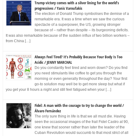
Trump victory comes with a silver lining for the world’s
progressives / Yanis Varoufakis
The election of Donald Trump symbolises the demise of a
remarkable era. It was a time when we saw the curious
spectacle of a superpower, the US, growing stronger
because of – rather than despite – its burgeoning deficits.
It was also remarkable because of the sudden influx of two billion workers –
from China […]
Always Feel Tired? It’s Probably Because Your Body Is Too
Acidic / JENNY MARCHAL
Do you constantly feel tired and worn down? Do you find
you need stimulants like coffee to get you through the
morning or even generally throughout the day? Your first
go-to solution may well be to get more sleep but what if
you get your 8 hours a night and still feel fatigued when your […]
Fidel: A man with the courage to try to change the world /
Álvaro Fernández
The only sure thing in life is that we all must die. Having
seen the occasional images of the frail Fidel Castro at 90,
one knew that sooner rather than later the leader of the
Cuban Revolution would succumb to that most strict of all