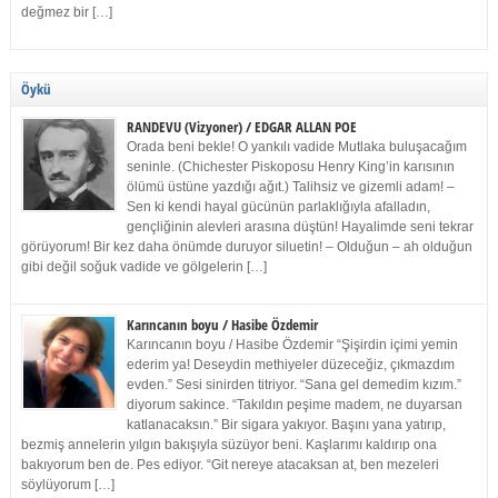
değmez bir […]
Öykü
RANDEVU (Vizyoner) / EDGAR ALLAN POE
Orada beni bekle! O yankılı vadide Mutlaka buluşacağım
seninle. (Chichester Piskoposu Henry King’in karısının
ölümü üstüne yazdığı ağıt.) Talihsiz ve gizemli adam! –
Sen ki kendi hayal gücünün parlaklığıyla afalladın,
gençliğinin alevleri arasına düştün! Hayalimde seni tekrar
görüyorum! Bir kez daha önümde duruyor siluetin! – Olduğun – ah olduğun
gibi değil soğuk vadide ve gölgelerin […]
Karıncanın boyu / Hasibe Özdemir
Karıncanın boyu / Hasibe Özdemir “Şişirdin içimi yemin
ederim ya! Deseydin methiyeler düzeceğiz, çıkmazdım
evden.” Sesi sinirden titriyor. “Sana gel demedim kızım.”
diyorum sakince. “Takıldın peşime madem, ne duyarsan
katlanacaksın.” Bir sigara yakıyor. Başını yana yatırıp,
bezmiş annelerin yılgın bakışıyla süzüyor beni. Kaşlarımı kaldırıp ona
bakıyorum ben de. Pes ediyor. “Git nereye atacaksan at, ben mezeleri
söylüyorum […]