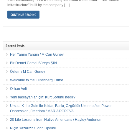
infrastructure” built by the company […]
CONTINUE READING
Recent Posts
Her Yanım Yangın / M Can Guney
Bir Demet Cemal Süreya Şiiri
Özlem / M Can Guney
Welcome to the Gutenberg Editor
Orhan Veli
Yeni başlayanlar için: Kürt Sorunu nedir?
Ursula K. Le Guin ile İktidar, Baskı, Özgürlük Üzerine / on Power,
Oppression, Freedom / MARIA POPOVA
20 Life Lessons from Native Americans / Hayley Anderton
Niçin Yazarız? / John Updike