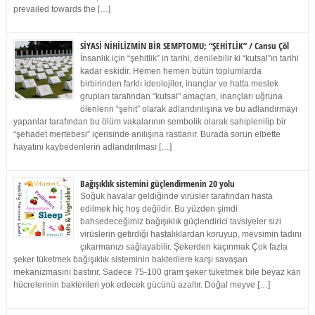
prevailed towards the […]
SİYASİ NİHİLİZMİN BİR SEMPTOMU; “ŞEHİTLİK” / Cansu Çöl
İnsanlık için “şehitlik” in tarihi, denilebilir ki “kutsal”ın tarihi
kadar eskidir. Hemen hemen bütün toplumlarda
birbirinden farklı ideolojiler, inançlar ve hatta meslek
grupları tarafından “kutsal” amaçları, inançları uğruna
ölenlerin “şehit” olarak adlandırılışına ve bu adlandırmayı
yapanlar tarafından bu ölüm vakalarının sembolik olarak sahiplenilip bir
“şehadet mertebesi” içerisinde anılışına rastlanır. Burada sorun elbette
hayatını kaybedenlerin adlandırılması […]
Bağışıklık sistemini güçlendirmenin 20 yolu
Soğuk havalar geldiğinde virüsler tarafından hasta
edilmek hiç hoş değildir. Bu yüzden şimdi
bahsedeceğimiz bağışıklık güçlendirici tavsiyeler sizi
virüslerin getirdiği hastalıklardan koruyup, mevsimin tadını
çıkarmanızı sağlayabilir. Şekerden kaçınmak Çok fazla
şeker tüketmek bağışıklık sisteminin bakterilere karşı savaşan
mekanizmasını bastırır. Sadece 75-100 gram şeker tüketmek bile beyaz kan
hücrelerinin bakterileri yok edecek gücünü azaltır. Doğal meyve […]