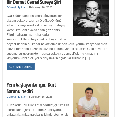
Bir Demet Cemal Süreya Şiiri
Güneyin Işıkları
|
February 16, 2025
GÜLGülün tam ortasında ağlıyorumHer
akşam sokak ortasında öldükçeÖnümü
arkamı bilmiyorumAzaldığını duyup duyup
karanlıktaBeni ayakta tutan gözlerinin
Ellerini alıyorum sabaha kadar
seviyorumEllerin beyaz tekrar beyaz tekrar
beyazEllerinin bu kadar beyaz olmasından korkuyorumİstasyonda tiren
oluyor birazBen bazan istasyonu bulamayan bir adamım Gülü alıyorum
yüzüme sürüyorumHer nasılsa sokağa düşmüşKolumu kanadımı
kırıyorumBir kan oluyor bir kıyamet bir çalgıVe zurnanın […]
CONTINUE READING
Yeni başlayanlar için: Kürt
Sorunu nedir?
Güneyin Işıkları
|
February 16, 2025
Kürt Sorununu silahsız, şiddetsiz, çatışmasız
oturup konuşarak, birbirimizi anlayarak,
anlatarak, anlaşarak barış içinde çözmeliyiz.