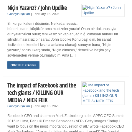
Niçin Yazarız? / John Updike
Güneyin Işıkları
|
February 16, 2025
Bir kurşunkalemi düşünün. Ne kadar sessiz,
hünerli, narin, küçüktür ama mucizeler yaratır! Onun bir dokunuşuyla
dünyalar vücut bulur; tehlikesiz bir kaplan, ağırlığı olmayan buharlı bir
silindir, masrafsız bir saray. John Updike Konu başlığım, bu sanat
festivalinde kendimi kısaca anlatma olanağı sunuyor bana; “Niçin
yazarız,” sorusu karşısında, “Niçin olmasın,” demeli ve başka şey
söylemeden yerime oturmalıydım. Ama […]
CONTINUE READING
The impact of Facebook and the
tech giants / KILLING OUR
MEDIA / NICK FEIK
Güneyin Işıkları
|
February 16, 2025
Facebook CEO and chairman Mark Zuckerberg at the APEC CEO Summit
2016 in Lima, Peru. © Ernesto Benavides / AFP / Getty Images “Today I
want to focus on the most important question of all,” wrote Facebook CEO
Mark Zuckerberg. “Are we building the world we all want?” The “social