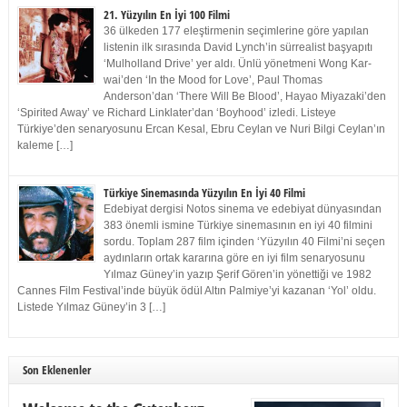
21. Yüzyılın En İyi 100 Filmi
36 ülkeden 177 eleştirmenin seçimlerine göre yapılan
listenin ilk sırasında David Lynch’in sürrealist başyapıtı
‘Mulholland Drive’ yer aldı. Ünlü yönetmeni Wong Kar-
wai’den ‘In the Mood for Love’, Paul Thomas
Anderson’dan ‘There Will Be Blood’, Hayao Miyazaki’den
‘Spirited Away’ ve Richard Linklater’dan ‘Boyhood’ izledi. Listeye
Türkiye’den senaryosunu Ercan Kesal, Ebru Ceylan ve Nuri Bilgi Ceylan’ın
kaleme […]
Türkiye Sinemasında Yüzyılın En İyi 40 Filmi
Edebiyat dergisi Notos sinema ve edebiyat dünyasından
383 önemli ismine Türkiye sinemasının en iyi 40 filmini
sordu. Toplam 287 film içinden ‘Yüzyılın 40 Filmi’ni seçen
aydınların ortak kararına göre en iyi film senaryosunu
Yılmaz Güney’in yazıp Şerif Gören’in yönettiği ve 1982
Cannes Film Festival’inde büyük ödül Altın Palmiye’yi kazanan ‘Yol’ oldu.
Listede Yılmaz Güney’in 3 […]
Son Eklenenler