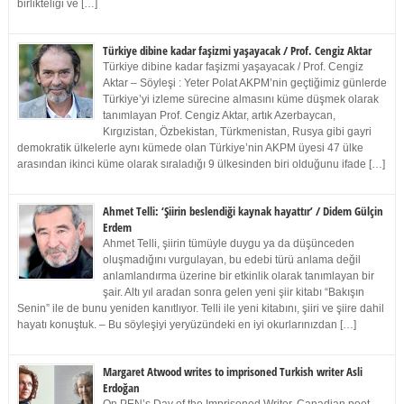
birlikteliği ve […]
Türkiye dibine kadar faşizmi yaşayacak / Prof. Cengiz Aktar
Türkiye dibine kadar faşizmi yaşayacak / Prof. Cengiz
Aktar – Söyleşi : Yeter Polat AKPM’nin geçtiğimiz günlerde
Türkiye’yi izleme sürecine almasını küme düşmek olarak
tanımlayan Prof. Cengiz Aktar, artık Azerbaycan,
Kırgızistan, Özbekistan, Türkmenistan, Rusya gibi gayri
demokratik ülkelerle aynı kümede olan Türkiye’nin AKPM üyesi 47 ülke
arasından ikinci küme olarak sıraladığı 9 ülkesinden biri olduğunu ifade […]
Ahmet Telli: ‘Şiirin beslendiği kaynak hayattır’ / Didem Gülçin
Erdem
Ahmet Telli, şiirin tümüyle duygu ya da düşünceden
oluşmadığını vurgulayan, bu edebi türü anlama değil
anlamlandırma üzerine bir etkinlik olarak tanımlayan bir
şair. Altı yıl aradan sonra gelen yeni şiir kitabı “Bakışın
Senin” ile de bunu yeniden kanıtlıyor. Telli ile yeni kitabını, şiiri ve şiire dahil
hayatı konuştuk. – Bu söyleşiyi yeryüzündeki en iyi okurlarınızdan […]
Margaret Atwood writes to imprisoned Turkish writer Asli
Erdoğan