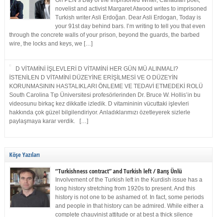
On PEN’s Day of the Imprisoned Writer, Canadian poet,
novelist and activist Margaret Atwood writes to imprisoned
Turkish writer Asli Erdoğan. Dear Asli Erdogan, Today is
your 91st day behind bars. I’m writing to tell you that even
through the concrete walls of your prison, beyond the guards, the barbed
wire, the locks and keys, we […]
D VİTAMİNİ İŞLEVLERİ D VİTAMİNİ HER GÜN MÜ ALINMALI?
İSTENİLEN D VİTAMİNİ DÜZEYİNE ERİŞİLMESİ VE O DÜZEYİN
KORUNMASININ HASTALIKLARI ÖNLEME VE TEDAVİ ETMEDEKİ ROLÜ
South Carolina Tıp Üniversitesi profesörlerinden Dr. Bruce W. Hollis’in bu
videosunu birkaç kez dikkatle izledik. D vitamininin vücuttaki işlevleri
hakkında çok güzel bilgilendiriyor. Anladıklarımızı özetleyerek sizlerle
paylaşmaya karar verdik. […]
Köşe Yazıları
“Turkishness contract” and Turkish left / Barış Ünlü
Involvement of the Turkish left in the Kurdish issue has a
long history stretching from 1920s to present. And this
history is not one to be ashamed of. In fact, some periods
and people in that history can be admired. While either a
complete chauvinist attitude or at best a thick silence