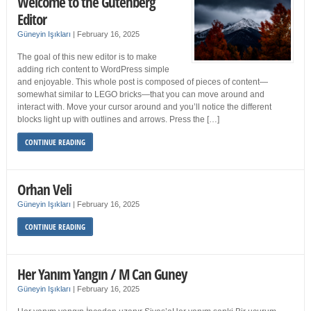
Welcome to the Gutenberg
Editor
Güneyin Işıkları
|
February 16, 2025
The goal of this new editor is to make
adding rich content to WordPress simple
and enjoyable. This whole post is composed of pieces of content—
somewhat similar to LEGO bricks—that you can move around and
interact with. Move your cursor around and you’ll notice the different
blocks light up with outlines and arrows. Press the […]
CONTINUE READING
Orhan Veli
Güneyin Işıkları
|
February 16, 2025
CONTINUE READING
Her Yanım Yangın / M Can Guney
Güneyin Işıkları
|
February 16, 2025