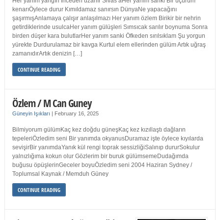
Her yanım yangın İnceden uzanır Sivas’aHer yanım sanki Bir uçurum
kenarıÖylece durur Kımıldamaz sanırsın DünyaNe yapacağını
şaşırmışAnlamaya çalışır anlaşılmazı Her yanım özlem Birikir bir nehrin
getirdiklerinde usulcaHer yanım gülüşleri Sımsıcak sarılır boynuma Sonra
birden düşer kara bulutlarHer yanım sanki Öfkeden sırılsıklam Şu yorgun
yürekte Durdurulamaz bir kavga Kurtul elem ellerinden gülüm Artık uğraş
zamanıdırArtık denizin […]
CONTINUE READING
Özlem / M Can Guney
Güneyin Işıkları
|
February 16, 2025
Bilmiyorum gülümKaç kez doğdu güneşKaç kez kızıllaştı dağların
tepeleriÖzledim seni Bir yanımda okyanusDuramaz işte öylece kıyılarda
sevişirBir yanımdaYanık kül rengi toprak sessizliğiSalınıp dururSokulur
yalnızlığıma kokun olur Gözlerim bir buruk gülümsemeDudağımda
buğusu öpüşlerinGeceler boyuÖzledim seni 2004 Haziran Sydney /
Toplumsal Kaynak / Memduh Güney
CONTINUE READING