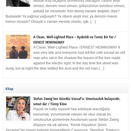
Mutlak tıraş bıçağına sinirlenmiş olacağım. Otların yeşil
olması, denizin mavi olması, gökyüzünün bulutsuz olması,
pekalâ bir meseledir. Kim demiş mesele değildir, diye?
Budalalık! Ya yağmur yağsaydı? Ya otların yeşili mor, ya denizin mavisi
kırmızı olsaydı? Olsaydı o zaman mesele olurdu, işte. […]
A Clean, Well-Lighted Place – Aydınlık ve Temiz Bir Yer /
ERNEST HEMINGWAY
A Clean, Well-Lighted Place / ERNEST HEMINGWAY It
was very late and everyone had left the cafe except an old
man who sat in the shadow the leaves of the tree made
against the electric light. In the day time the street was
dusty, but at night the dew settled the dust and the old man […]
Kitap
Stefan Zweig’ten Gündüz Vassaf’a: Umutsuzluk bulaşıcıdır,
umut da! / Türey Köse
Hayatı ve hatta siyaseti hep edebiyat aracılığıyla
kavramak, yorumlamak isteyen bir okur olarak bu
umutsuzluk günlerinde Avusturyalı yazar Stefan Zweig
düşüyor sık sık aklıma. “Kendi Hayatının Şiirini
Yazanlar”da roman tadında biyografilerle Casanova, Stendhal, Tolstoy’u