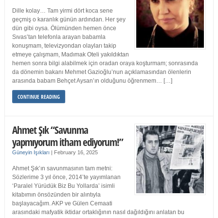
Dille kolay… Tam yirmi dört koca sene
geçmiş o karanlık günün ardından. Her şey
dün gibi oysa. Ölümünden hemen önce
Sıvas’tan telefonla arayan babamla
konuşmam, televizyondan olayları takip
etmeye çalışmam, Madımak Oteli yakıldıktan
hemen sonra bilgi alabilmek için oradan oraya koşturmam; sonrasında
da dönemin bakanı Mehmet Gazioğlu’nun açıklamasından ölenlerin
arasında babam Behçet Aysan’ın olduğunu öğrenmem… […]
CONTINUE READING
Ahmet Şık “Savunma
yapmıyorum itham ediyorum!”
Güneyin Işıkları
|
February 16, 2025
Ahmet Şık’ın savunmasının tam metni:
Sözlerime 3 yıl önce, 2014’te yayımlanan
‘Paralel Yürüdük Biz Bu Yollarda’ isimli
kitabımın önsözünden bir alıntıyla
başlayacağım. AKP ve Gülen Cemaati
arasındaki mafyatik iktidar ortaklığının nasıl dağıldığını anlatan bu