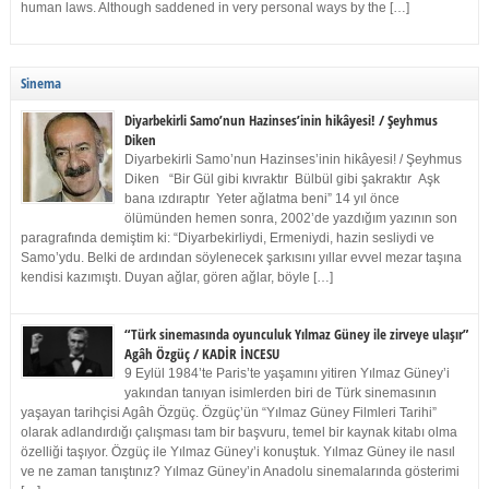
human laws. Although saddened in very personal ways by the […]
Sinema
Diyarbekirli Samo’nun Hazinses’inin hikâyesi! / Şeyhmus
Diken
Diyarbekirli Samo’nun Hazinses’inin hikâyesi! / Şeyhmus
Diken “Bir Gül gibi kıvraktır Bülbül gibi şakraktır Aşk
bana ızdıraptır Yeter ağlatma beni” 14 yıl önce
ölümünden hemen sonra, 2002’de yazdığım yazının son
paragrafında demiştim ki: “Diyarbekirliydi, Ermeniydi, hazin sesliydi ve
Samo’ydu. Belki de ardından söylenecek şarkısını yıllar evvel mezar taşına
kendisi kazımıştı. Duyan ağlar, gören ağlar, böyle […]
“Türk sinemasında oyunculuk Yılmaz Güney ile zirveye ulaşır”
Agâh Özgüç / KADİR İNCESU
9 Eylül 1984’te Paris’te yaşamını yitiren Yılmaz Güney’i
yakından tanıyan isimlerden biri de Türk sinemasının
yaşayan tarihçisi Agâh Özgüç. Özgüç’ün “Yılmaz Güney Filmleri Tarihi”
olarak adlandırdığı çalışması tam bir başvuru, temel bir kaynak kitabı olma
özelliği taşıyor. Özgüç ile Yılmaz Güney’i konuştuk. Yılmaz Güney ile nasıl
ve ne zaman tanıştınız? Yılmaz Güney’in Anadolu sinemalarında gösterimi