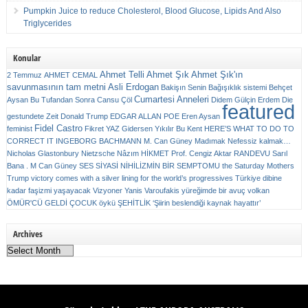
Pumpkin Juice to reduce Cholesterol, Blood Glucose, Lipids And Also
Triglycerides
Konular
Ahmet Telli
Ahmet Şık
Ahmet Şık'ın
2 Temmuz
AHMET CEMAL
savunmasının tam metni
Asli Erdogan
Bakişın Senin
Bağışıklık sistemi
Behçet
Cumartesi Anneleri
Aysan
Bu Tufandan Sonra
Cansu Çöl
Didem Gülçin Erdem
Die
featured
gestundete Zeit
Donald Trump
EDGAR ALLAN POE
Eren Aysan
Fidel Castro
feminist
Fikret YAZ
Gidersen Yıkılır Bu Kent
HERE’S WHAT TO DO TO
CORRECT IT
INGEBORG BACHMANN
M. Can Güney
Madımak
Nefessiz kalmak…
Nicholas Glastonbury
Nietzsche
Nâzım HİKMET
Prof. Cengiz Aktar
RANDEVU
Sarıl
Bana . M Can Güney
SES
SİYASİ NİHİLİZMİN BİR SEMPTOMU
the Saturday Mothers
Trump victory comes with a silver lining for the world’s progressives
Türkiye dibine
kadar faşizmi yaşayacak
Vizyoner
Yanis Varoufakis
yüreğimde bir avuç volkan
ÖMÜR'CÜ GELDİ ÇOCUK
öykü
ŞEHİTLİK
‘Şiirin beslendiği kaynak hayattır’
Archives
Archives