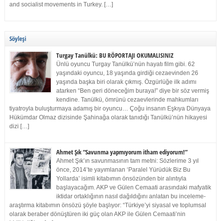
and socialist movements in Turkey. […]
Söyleşi
Turgay Tanülkü: BU RÖPORTAJI OKUMALISINIZ
Ünlü oyuncu Turgay Tanülkü’nün hayatı film gibi. 62
yaşındaki oyuncu, 18 yaşında girdiği cezaevinden 26
yaşında başka biri olarak çıkmış. Özgürlüğe ilk adımı
atarken “Ben geri döneceğim buraya!” diye bir söz vermiş
kendine. Tanülkü, ömrünü cezaevlerinde mahkumları
tiyatroyla buluşturmaya adamış bir oyuncu… Çoğu insanın Eşkıya Dünyaya
Hükümdar Olmaz dizisinde Şahinağa olarak tanıdığı Tanülkü’nün hikayesi
dizi […]
Ahmet Şık “Savunma yapmıyorum itham ediyorum!”
Ahmet Şık’ın savunmasının tam metni: Sözlerime 3 yıl
önce, 2014’te yayımlanan ‘Paralel Yürüdük Biz Bu
Yollarda’ isimli kitabımın önsözünden bir alıntıyla
başlayacağım. AKP ve Gülen Cemaati arasındaki mafyatik
iktidar ortaklığının nasıl dağıldığını anlatan bu inceleme-
araştırma kitabımın önsözü şöyle başlıyor: “Türkiye’yi siyasal ve toplumsal
olarak beraber dönüştüren iki güç olan AKP ile Gülen Cemaati’nin