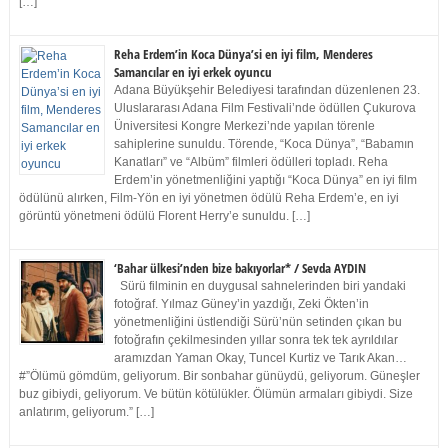
[…]
Reha Erdem’in Koca Dünya’si en iyi film, Menderes
Samancılar en iyi erkek oyuncu
Adana Büyükşehir Belediyesi tarafından düzenlenen 23.
Uluslararası Adana Film Festivali’nde ödüllen Çukurova
Üniversitesi Kongre Merkezi’nde yapılan törenle
sahiplerine sunuldu. Törende, “Koca Dünya”, “Babamın
Kanatları” ve “Albüm” filmleri ödülleri topladı. Reha
Erdem’in yönetmenliğini yaptığı “Koca Dünya” en iyi film
ödülünü alırken, Film-Yön en iyi yönetmen ödülü Reha Erdem’e, en iyi
görüntü yönetmeni ödülü Florent Herry’e sunuldu. […]
‘Bahar ülkesi’nden bize bakıyorlar* / Sevda AYDIN
Sürü filminin en duygusal sahnelerinden biri yandaki
fotoğraf. Yılmaz Güney’in yazdığı, Zeki Ökten’in
yönetmenliğini üstlendiği Sürü’nün setinden çıkan bu
fotoğrafın çekilmesinden yıllar sonra tek tek ayrıldılar
aramızdan Yaman Okay, Tuncel Kurtiz ve Tarık Akan…
#”Ölümü gömdüm, geliyorum. Bir sonbahar günüydü, geliyorum. Güneşler
buz gibiydi, geliyorum. Ve bütün kötülükler. Ölümün armaları gibiydi. Size
anlatırım, geliyorum.” […]