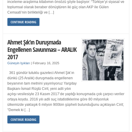
inceleme-araştırma kitabımın önsözü şöyle başlıyor: “Türkiye’yi siyasal ve
toplumsal olarak beraber dönüştüren iki güç olan AKP ile Gülen
Cemaati’nin birlikteliği ve […]
CONTINUE READING
Ahmet Şık’ın Duruşmada
Engellenen Savunması – ARALIK
2017
Güneyin Işıkları
|
February 16, 2025
361 gündür tutuklu gazeteci Ahmet Şık’ın
dünkü (25 Aralık) duruşmada engellenen
beyanının tam metnini yayınlıyoruz Yargıtay
Başkanı İsmail Rüştü Cirit, yeni adli yılın
açılışı vesilesiyle 23 Kasım 2017’de yaptığı konuşmada çok çarpıcı veriler
ortaya koydu. 2016 yılı adli suç istatistiklerine göre 80 milyonluk
ülkemizde yaklaşık 6 milyon 900bin şüpheli bulunduğunu açıklayan Cirit;
“Demek ki […]
CONTINUE READING