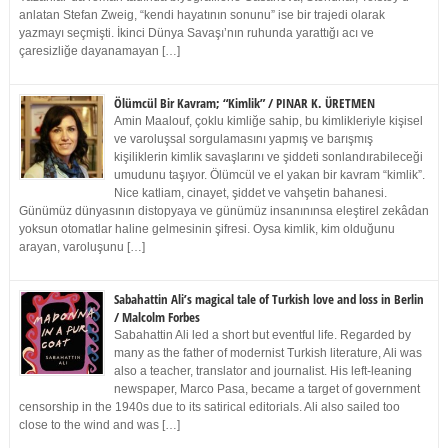
anlatan Stefan Zweig, “kendi hayatının sonunu” ise bir trajedi olarak
yazmayı seçmişti. İkinci Dünya Savaşı’nın ruhunda yarattığı acı ve
çaresizliğe dayanamayan […]
Ölümcül Bir Kavram; “Kimlik” / PINAR K. ÜRETMEN
Amin Maalouf, çoklu kimliğe sahip, bu kimlikleriyle kişisel
ve varoluşsal sorgulamasını yapmış ve barışmış
kişiliklerin kimlik savaşlarını ve şiddeti sonlandırabileceği
umudunu taşıyor. Ölümcül ve el yakan bir kavram “kimlik”.
Nice katliam, cinayet, şiddet ve vahşetin bahanesi.
Günümüz dünyasının distopyaya ve günümüz insanınınsa eleştirel zekâdan
yoksun otomatlar haline gelmesinin şifresi. Oysa kimlik, kim olduğunu
arayan, varoluşunu […]
Sabahattin Ali’s magical tale of Turkish love and loss in Berlin
/ Malcolm Forbes
Sabahattin Ali led a short but eventful life. Regarded by
many as the father of modernist Turkish literature, Ali was
also a teacher, translator and journalist. His left-leaning
newspaper, Marco Pasa, became a target of government
censorship in the 1940s due to its satirical editorials. Ali also sailed too
close to the wind and was […]