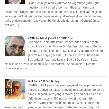
ışıklarBiz mi yalnızdık, durmadan yağmur yağardıÜşür
müydük nar çiçekleri ürperirken Gidersen kim sular
fesleğenleriKuşlar nereye sığınır akşam oluncaSessizliği dinliyorum şimdi
ve soluğunuSustuğun yerde birşeyler kırılıyorBekleyiş diyorum caddelere,
dalıp gidiyorsun Adını yazıyorum bütün otobüs duraklarınaÖpüştüğümüz
her yer […]
ÖMÜR’CÜ GELDİ ÇOCUK ! / Fikret YAZ
Beklemez. Topla arta kalanı Pencereden satıver çocuk …
Kuytu köşe söz verilmişler Süründürür öldürmez. Süpür
gitsen Geç oldu istemez… Küskün yıldız asardım Kırılgan
şiire Yetmez diye geceme.. Unutma ! Çıkın et heybeme…
Bak orda bir kaç imge kalmış Eski bir Şair’den miras.
Nasılsa son dizeye saklanmış. İyi bak eskitme ! Sana kalsın… Resme
ısınmamıştım. Bir […]
Sarıl Bana / M Can Güney
SARIL BANA şimdi desem ki geçecek bu yaşananlar da
geçecek geriye bir tek seni sevdiğim kalacak bende bir de
o masum çocukların yangın mavisi gözleri belki bir de bir
türlü duyulmayan çığlığında annelerin yüreğimizin
kanayan yarası kardeşliğe hasret o güzel ülkem sanma
sakın değmez bu yangın yeri bu darmadağan, cehenneme dönmüş ülke