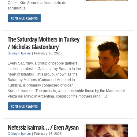
Çünkü Kürt Sorunu aslında sizin de
sorununuz.
CONTINUE READING
The Saturday Mothers in Turkey
/ Nicholas Glastonbury
Güneyin Işıkları
|
February 16, 2025
Every Saturday, a group of people gathers
in silent protest in Galatasaray Square in the
heart of Istanbul. This group, known as the
Saturday Mothers (Cumartesi Anneleri in
Turkish), is primarily composed of older
Kurdish women. The protests, which resemble those by the Madres del
Plaza del Mayo in Argentina, consist of the mothers (and […]
CONTINUE READING
Nefessiz kalmak… / Eren Aysan
Güneyin Işıkları
|
February 16, 2025