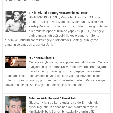
BİZ İKİMİZ İKİ KARDEŞ /Muzaffer İlhan ERDOST
BİZ İKİMİZ İKİ KARDEŞ /Muzaffer İlhan ERDOST (Bir
Fotoğraf Altı İçin) Ve biz geleceğiz bir gün, biz ikimiz İki
kardeş Duracağız Fotoğrafımızda durduğumuz gibi Benim
ellerimde kelepçe Yüzümde yapay bir gülüş (Kelepçeyi
yadırgamanın gülüşü belki İlk kez olduğu için Sonra
alıştım Ve unuttum sonra kelepçeyi bileklerimde) Senin yüzün İçerde
olmanın ve umudun arasında Ve ilk […]
SES / Nâzım HİKMET
Çeneni avuçlarının içine alıp, duvara dalıp kalma!. Çeneni
avuçlarının içine alma!. Kalk! Pencereye gel! Bak! Dışarda
gece bir cenup denizi gibi güzel, çarpıyor pencerene
dalgaları.. Gel! Dinle havaları: havalar seslerin yoludur, havalar seslerle
doludur: toprağın, suyun, yıldızların ve bizim seslerimizle… Pencereye gel!
Havaları dinle bir: Sesimiz yanındadır, sesimiz seninledir…
Gidersen Yıkılır Bu Kent / Ahmet Telli
Gidersen yıkılır bu kent, kuşlar da giderBir nehir gibi
susarım yüzünün deltasındaYanlış adreslerdeydik,
kimliksizdik belkiSarışın bir şaşkınlık olurdu bütün