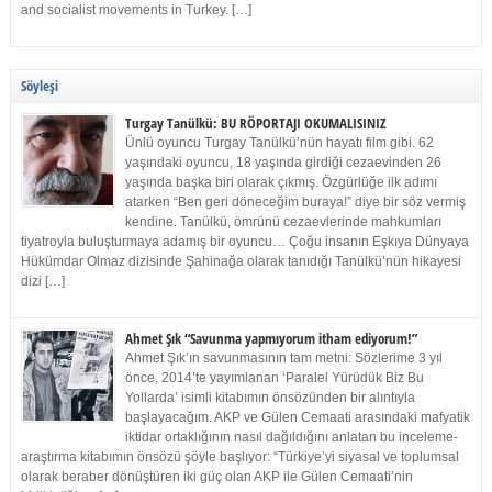
and socialist movements in Turkey. […]
Söyleşi
Turgay Tanülkü: BU RÖPORTAJI OKUMALISINIZ
Ünlü oyuncu Turgay Tanülkü’nün hayatı film gibi. 62
yaşındaki oyuncu, 18 yaşında girdiği cezaevinden 26
yaşında başka biri olarak çıkmış. Özgürlüğe ilk adımı
atarken “Ben geri döneceğim buraya!” diye bir söz vermiş
kendine. Tanülkü, ömrünü cezaevlerinde mahkumları
tiyatroyla buluşturmaya adamış bir oyuncu… Çoğu insanın Eşkıya Dünyaya
Hükümdar Olmaz dizisinde Şahinağa olarak tanıdığı Tanülkü’nün hikayesi
dizi […]
Ahmet Şık “Savunma yapmıyorum itham ediyorum!”
Ahmet Şık’ın savunmasının tam metni: Sözlerime 3 yıl
önce, 2014’te yayımlanan ‘Paralel Yürüdük Biz Bu
Yollarda’ isimli kitabımın önsözünden bir alıntıyla
başlayacağım. AKP ve Gülen Cemaati arasındaki mafyatik
iktidar ortaklığının nasıl dağıldığını anlatan bu inceleme-
araştırma kitabımın önsözü şöyle başlıyor: “Türkiye’yi siyasal ve toplumsal
olarak beraber dönüştüren iki güç olan AKP ile Gülen Cemaati’nin