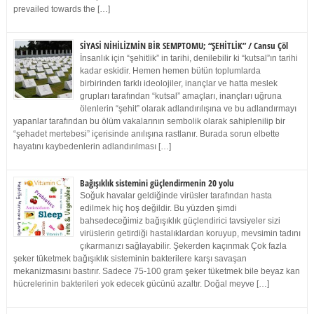
prevailed towards the […]
SİYASİ NİHİLİZMİN BİR SEMPTOMU; “ŞEHİTLİK” / Cansu Çöl
İnsanlık için “şehitlik” in tarihi, denilebilir ki “kutsal”ın tarihi
kadar eskidir. Hemen hemen bütün toplumlarda
birbirinden farklı ideolojiler, inançlar ve hatta meslek
grupları tarafından “kutsal” amaçları, inançları uğruna
ölenlerin “şehit” olarak adlandırılışına ve bu adlandırmayı
yapanlar tarafından bu ölüm vakalarının sembolik olarak sahiplenilip bir
“şehadet mertebesi” içerisinde anılışına rastlanır. Burada sorun elbette
hayatını kaybedenlerin adlandırılması […]
Bağışıklık sistemini güçlendirmenin 20 yolu
Soğuk havalar geldiğinde virüsler tarafından hasta
edilmek hiç hoş değildir. Bu yüzden şimdi
bahsedeceğimiz bağışıklık güçlendirici tavsiyeler sizi
virüslerin getirdiği hastalıklardan koruyup, mevsimin tadını
çıkarmanızı sağlayabilir. Şekerden kaçınmak Çok fazla
şeker tüketmek bağışıklık sisteminin bakterilere karşı savaşan
mekanizmasını bastırır. Sadece 75-100 gram şeker tüketmek bile beyaz kan
hücrelerinin bakterileri yok edecek gücünü azaltır. Doğal meyve […]