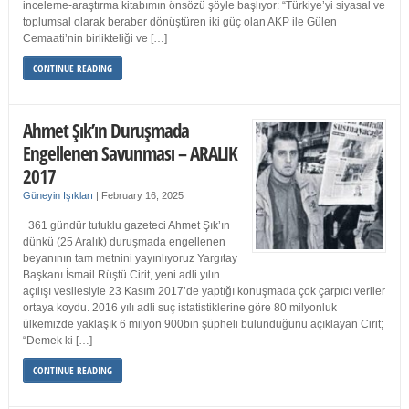
inceleme-araştırma kitabımın önsözü şöyle başlıyor: “Türkiye’yi siyasal ve
toplumsal olarak beraber dönüştüren iki güç olan AKP ile Gülen
Cemaati’nin birlikteliği ve […]
CONTINUE READING
Ahmet Şık’ın Duruşmada
Engellenen Savunması – ARALIK
2017
Güneyin Işıkları
|
February 16, 2025
361 gündür tutuklu gazeteci Ahmet Şık’ın
dünkü (25 Aralık) duruşmada engellenen
beyanının tam metnini yayınlıyoruz Yargıtay
Başkanı İsmail Rüştü Cirit, yeni adli yılın
açılışı vesilesiyle 23 Kasım 2017’de yaptığı konuşmada çok çarpıcı veriler
ortaya koydu. 2016 yılı adli suç istatistiklerine göre 80 milyonluk
ülkemizde yaklaşık 6 milyon 900bin şüpheli bulunduğunu açıklayan Cirit;
“Demek ki […]
CONTINUE READING