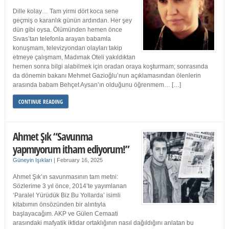
Dille kolay… Tam yirmi dört koca sene
geçmiş o karanlık günün ardından. Her şey
dün gibi oysa. Ölümünden hemen önce
Sıvas’tan telefonla arayan babamla
konuşmam, televizyondan olayları takip
etmeye çalışmam, Madımak Oteli yakıldıktan
hemen sonra bilgi alabilmek için oradan oraya koşturmam; sonrasında
da dönemin bakanı Mehmet Gazioğlu’nun açıklamasından ölenlerin
arasında babam Behçet Aysan’ın olduğunu öğrenmem… […]
CONTINUE READING
Ahmet Şık “Savunma
yapmıyorum itham ediyorum!”
Güneyin Işıkları
|
February 16, 2025
Ahmet Şık’ın savunmasının tam metni:
Sözlerime 3 yıl önce, 2014’te yayımlanan
‘Paralel Yürüdük Biz Bu Yollarda’ isimli
kitabımın önsözünden bir alıntıyla
başlayacağım. AKP ve Gülen Cemaati
arasındaki mafyatik iktidar ortaklığının nasıl dağıldığını anlatan bu