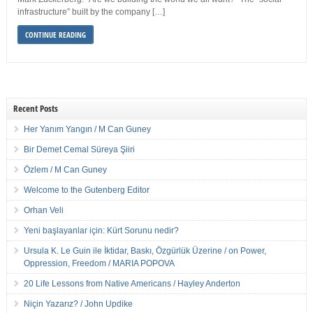
infrastructure” built by the company […]
CONTINUE READING
Recent Posts
Her Yanım Yangın / M Can Guney
Bir Demet Cemal Süreya Şiiri
Özlem / M Can Guney
Welcome to the Gutenberg Editor
Orhan Veli
Yeni başlayanlar için: Kürt Sorunu nedir?
Ursula K. Le Guin ile İktidar, Baskı, Özgürlük Üzerine / on Power,
Oppression, Freedom / MARIA POPOVA
20 Life Lessons from Native Americans / Hayley Anderton
Niçin Yazarız? / John Updike