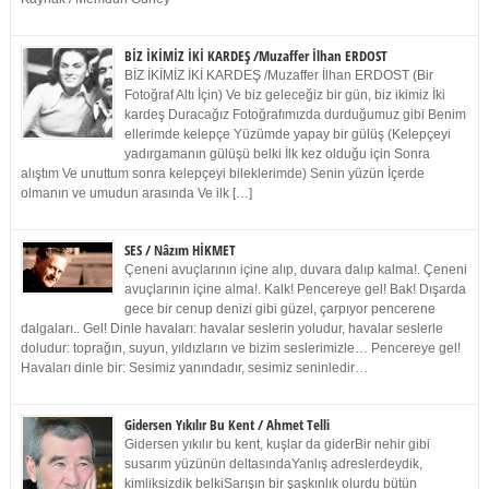
BİZ İKİMİZ İKİ KARDEŞ /Muzaffer İlhan ERDOST
BİZ İKİMİZ İKİ KARDEŞ /Muzaffer İlhan ERDOST (Bir
Fotoğraf Altı İçin) Ve biz geleceğiz bir gün, biz ikimiz İki
kardeş Duracağız Fotoğrafımızda durduğumuz gibi Benim
ellerimde kelepçe Yüzümde yapay bir gülüş (Kelepçeyi
yadırgamanın gülüşü belki İlk kez olduğu için Sonra
alıştım Ve unuttum sonra kelepçeyi bileklerimde) Senin yüzün İçerde
olmanın ve umudun arasında Ve ilk […]
SES / Nâzım HİKMET
Çeneni avuçlarının içine alıp, duvara dalıp kalma!. Çeneni
avuçlarının içine alma!. Kalk! Pencereye gel! Bak! Dışarda
gece bir cenup denizi gibi güzel, çarpıyor pencerene
dalgaları.. Gel! Dinle havaları: havalar seslerin yoludur, havalar seslerle
doludur: toprağın, suyun, yıldızların ve bizim seslerimizle… Pencereye gel!
Havaları dinle bir: Sesimiz yanındadır, sesimiz seninledir…
Gidersen Yıkılır Bu Kent / Ahmet Telli
Gidersen yıkılır bu kent, kuşlar da giderBir nehir gibi
susarım yüzünün deltasındaYanlış adreslerdeydik,
kimliksizdik belkiSarışın bir şaşkınlık olurdu bütün