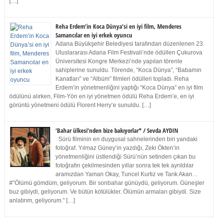
[…]
Reha Erdem’in Koca Dünya’si en iyi film, Menderes
Samancılar en iyi erkek oyuncu
Adana Büyükşehir Belediyesi tarafından düzenlenen 23.
Uluslararası Adana Film Festivali’nde ödüllen Çukurova
Üniversitesi Kongre Merkezi’nde yapılan törenle
sahiplerine sunuldu. Törende, “Koca Dünya”, “Babamın
Kanatları” ve “Albüm” filmleri ödülleri topladı. Reha
Erdem’in yönetmenliğini yaptığı “Koca Dünya” en iyi film
ödülünü alırken, Film-Yön en iyi yönetmen ödülü Reha Erdem’e, en iyi
görüntü yönetmeni ödülü Florent Herry’e sunuldu. […]
‘Bahar ülkesi’nden bize bakıyorlar* / Sevda AYDIN
Sürü filminin en duygusal sahnelerinden biri yandaki
fotoğraf. Yılmaz Güney’in yazdığı, Zeki Ökten’in
yönetmenliğini üstlendiği Sürü’nün setinden çıkan bu
fotoğrafın çekilmesinden yıllar sonra tek tek ayrıldılar
aramızdan Yaman Okay, Tuncel Kurtiz ve Tarık Akan…
#”Ölümü gömdüm, geliyorum. Bir sonbahar günüydü, geliyorum. Güneşler
buz gibiydi, geliyorum. Ve bütün kötülükler. Ölümün armaları gibiydi. Size
anlatırım, geliyorum.” […]