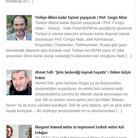
birlikteliği ve […]
Türkiye dibine kadar faşizmi yaşayacak / Prof. Cengiz Aktar
Türkiye dibine kadar faşizmi yaşayacak / Prof. Cengiz
Aktar – Söyleşi : Yeter Polat AKPM’nin geçtiğimiz günlerde
Türkiye’yi izleme sürecine almasını küme düşmek olarak
tanımlayan Prof. Cengiz Aktar, artık Azerbaycan,
Kırgızistan, Özbekistan, Türkmenistan, Rusya gibi gayri
demokratik ülkelerle aynı kümede olan Türkiye’nin AKPM üyesi 47 ülke
arasından ikinci küme olarak sıraladığı 9 ülkesinden biri olduğunu ifade […]
Ahmet Telli: ‘Şiirin beslendiği kaynak hayattır’ / Didem Gülçin
Erdem
Ahmet Telli, şiirin tümüyle duygu ya da düşünceden
oluşmadığını vurgulayan, bu edebi türü anlama değil
anlamlandırma üzerine bir etkinlik olarak tanımlayan bir
şair. Altı yıl aradan sonra gelen yeni şiir kitabı “Bakışın
Senin” ile de bunu yeniden kanıtlıyor. Telli ile yeni kitabını, şiiri ve şiire dahil
hayatı konuştuk. – Bu söyleşiyi yeryüzündeki en iyi okurlarınızdan […]
Margaret Atwood writes to imprisoned Turkish writer Asli
Erdoğan