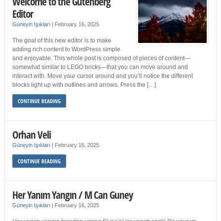
Welcome to the Gutenberg
Editor
Güneyin Işıkları
|
February 16, 2025
The goal of this new editor is to make
adding rich content to WordPress simple
and enjoyable. This whole post is composed of pieces of content—
somewhat similar to LEGO bricks—that you can move around and
interact with. Move your cursor around and you’ll notice the different
blocks light up with outlines and arrows. Press the […]
CONTINUE READING
Orhan Veli
Güneyin Işıkları
|
February 16, 2025
CONTINUE READING
Her Yanım Yangın / M Can Guney
Güneyin Işıkları
|
February 16, 2025