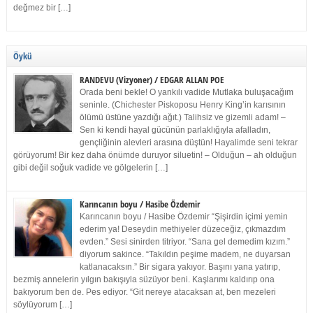
değmez bir […]
Öykü
RANDEVU (Vizyoner) / EDGAR ALLAN POE
Orada beni bekle! O yankılı vadide Mutlaka buluşacağım
seninle. (Chichester Piskoposu Henry King’in karısının
ölümü üstüne yazdığı ağıt.) Talihsiz ve gizemli adam! –
Sen ki kendi hayal gücünün parlaklığıyla afalladın,
gençliğinin alevleri arasına düştün! Hayalimde seni tekrar
görüyorum! Bir kez daha önümde duruyor siluetin! – Olduğun – ah olduğun
gibi değil soğuk vadide ve gölgelerin […]
Karıncanın boyu / Hasibe Özdemir
Karıncanın boyu / Hasibe Özdemir “Şişirdin içimi yemin
ederim ya! Deseydin methiyeler düzeceğiz, çıkmazdım
evden.” Sesi sinirden titriyor. “Sana gel demedim kızım.”
diyorum sakince. “Takıldın peşime madem, ne duyarsan
katlanacaksın.” Bir sigara yakıyor. Başını yana yatırıp,
bezmiş annelerin yılgın bakışıyla süzüyor beni. Kaşlarımı kaldırıp ona
bakıyorum ben de. Pes ediyor. “Git nereye atacaksan at, ben mezeleri
söylüyorum […]