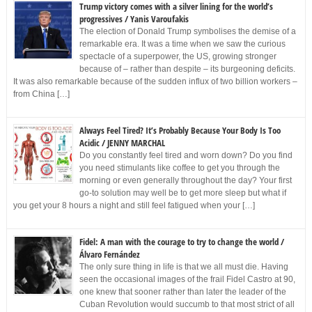
Trump victory comes with a silver lining for the world’s
progressives / Yanis Varoufakis
The election of Donald Trump symbolises the demise of a
remarkable era. It was a time when we saw the curious
spectacle of a superpower, the US, growing stronger
because of – rather than despite – its burgeoning deficits.
It was also remarkable because of the sudden influx of two billion workers –
from China […]
Always Feel Tired? It’s Probably Because Your Body Is Too
Acidic / JENNY MARCHAL
Do you constantly feel tired and worn down? Do you find
you need stimulants like coffee to get you through the
morning or even generally throughout the day? Your first
go-to solution may well be to get more sleep but what if
you get your 8 hours a night and still feel fatigued when your […]
Fidel: A man with the courage to try to change the world /
Álvaro Fernández
The only sure thing in life is that we all must die. Having
seen the occasional images of the frail Fidel Castro at 90,
one knew that sooner rather than later the leader of the
Cuban Revolution would succumb to that most strict of all