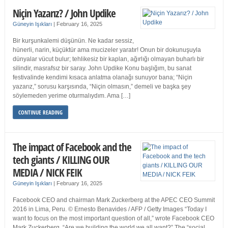
Niçin Yazarız? / John Updike
Güneyin Işıkları
|
February 16, 2025
Bir kurşunkalemi düşünün. Ne kadar sessiz,
hünerli, narin, küçüktür ama mucizeler yaratır! Onun bir dokunuşuyla
dünyalar vücut bulur; tehlikesiz bir kaplan, ağırlığı olmayan buharlı bir
silindir, masrafsız bir saray. John Updike Konu başlığım, bu sanat
festivalinde kendimi kısaca anlatma olanağı sunuyor bana; “Niçin
yazarız,” sorusu karşısında, “Niçin olmasın,” demeli ve başka şey
söylemeden yerime oturmalıydım. Ama […]
CONTINUE READING
The impact of Facebook and the
tech giants / KILLING OUR
MEDIA / NICK FEIK
Güneyin Işıkları
|
February 16, 2025
Facebook CEO and chairman Mark Zuckerberg at the APEC CEO Summit
2016 in Lima, Peru. © Ernesto Benavides / AFP / Getty Images “Today I
want to focus on the most important question of all,” wrote Facebook CEO
Mark Zuckerberg. “Are we building the world we all want?” The “social