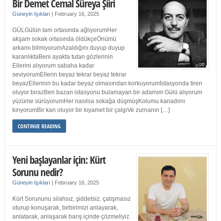
Bir Demet Cemal Süreya Şiiri
Güneyin Işıkları
|
February 16, 2025
GÜLGülün tam ortasında ağlıyorumHer
akşam sokak ortasında öldükçeÖnümü
arkamı bilmiyorumAzaldığını duyup duyup
karanlıktaBeni ayakta tutan gözlerinin
Ellerini alıyorum sabaha kadar
seviyorumEllerin beyaz tekrar beyaz tekrar
beyazEllerinin bu kadar beyaz olmasından korkuyorumİstasyonda tiren
oluyor birazBen bazan istasyonu bulamayan bir adamım Gülü alıyorum
yüzüme sürüyorumHer nasılsa sokağa düşmüşKolumu kanadımı
kırıyorumBir kan oluyor bir kıyamet bir çalgıVe zurnanın […]
CONTINUE READING
Yeni başlayanlar için: Kürt
Sorunu nedir?
Güneyin Işıkları
|
February 16, 2025
Kürt Sorununu silahsız, şiddetsiz, çatışmasız
oturup konuşarak, birbirimizi anlayarak,
anlatarak, anlaşarak barış içinde çözmeliyiz.