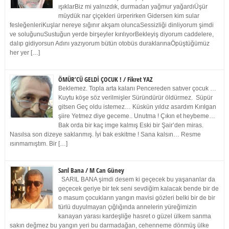
ışıklarBiz mi yalnızdık, durmadan yağmur yağardıÜşür
müydük nar çiçekleri ürperirken Gidersen kim sular
fesleğenleriKuşlar nereye sığınır akşam oluncaSessizliği dinliyorum şimdi
ve soluğunuSustuğun yerde birşeyler kırılıyorBekleyiş diyorum caddelere,
dalıp gidiyorsun Adını yazıyorum bütün otobüs duraklarınaÖpüştüğümüz
her yer […]
ÖMÜR’CÜ GELDİ ÇOCUK ! / Fikret YAZ
Beklemez. Topla arta kalanı Pencereden satıver çocuk …
Kuytu köşe söz verilmişler Süründürür öldürmez. Süpür
gitsen Geç oldu istemez… Küskün yıldız asardım Kırılgan
şiire Yetmez diye geceme.. Unutma ! Çıkın et heybeme…
Bak orda bir kaç imge kalmış Eski bir Şair’den miras.
Nasılsa son dizeye saklanmış. İyi bak eskitme ! Sana kalsın… Resme
ısınmamıştım. Bir […]
Sarıl Bana / M Can Güney
SARIL BANA şimdi desem ki geçecek bu yaşananlar da
geçecek geriye bir tek seni sevdiğim kalacak bende bir de
o masum çocukların yangın mavisi gözleri belki bir de bir
türlü duyulmayan çığlığında annelerin yüreğimizin
kanayan yarası kardeşliğe hasret o güzel ülkem sanma
sakın değmez bu yangın yeri bu darmadağan, cehenneme dönmüş ülke