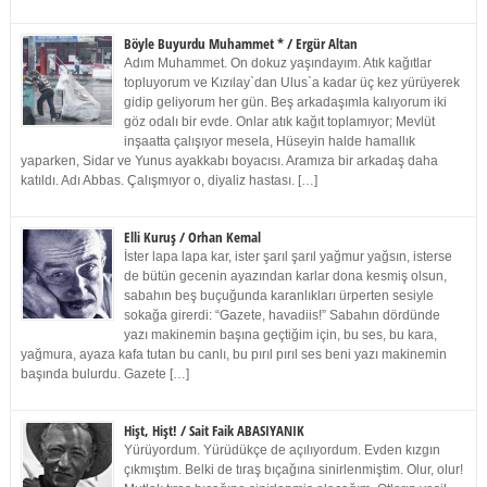
Böyle Buyurdu Muhammet * / Ergür Altan
Adım Muhammet. On dokuz yaşındayım. Atık kağıtlar
topluyorum ve Kızılay`dan Ulus`a kadar üç kez yürüyerek
gidip geliyorum her gün. Beş arkadaşımla kalıyorum iki
göz odalı bir evde. Onlar atık kağıt toplamıyor; Mevlüt
inşaatta çalışıyor mesela, Hüseyin halde hamallık
yaparken, Sidar ve Yunus ayakkabı boyacısı. Aramıza bir arkadaş daha
katıldı. Adı Abbas. Çalışmıyor o, diyaliz hastası. […]
Elli Kuruş / Orhan Kemal
İster lapa lapa kar, ister şarıl şarıl yağmur yağsın, isterse
de bütün gecenin ayazından karlar dona kesmiş olsun,
sabahın beş buçuğunda karanlıkları ürperten sesiyle
sokağa girerdi: “Gazete, havadiis!” Sabahın dördünde
yazı makinemin başına geçtiğim için, bu ses, bu kara,
yağmura, ayaza kafa tutan bu canlı, bu pırıl pırıl ses beni yazı makinemin
başında bulurdu. Gazete […]
Hişt, Hişt! / Sait Faik ABASIYANIK
Yürüyordum. Yürüdükçe de açılıyordum. Evden kızgın
çıkmıştım. Belki de tıraş bıçağına sinirlenmiştim. Olur, olur!