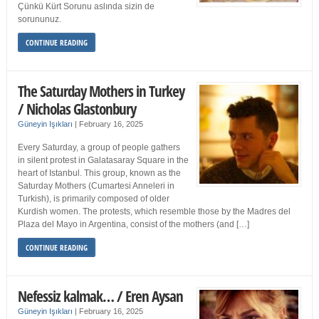
Çünkü Kürt Sorunu aslında sizin de
sorununuz.
CONTINUE READING
The Saturday Mothers in Turkey
/ Nicholas Glastonbury
Güneyin Işıkları
|
February 16, 2025
Every Saturday, a group of people gathers
in silent protest in Galatasaray Square in the
heart of Istanbul. This group, known as the
Saturday Mothers (Cumartesi Anneleri in
Turkish), is primarily composed of older
Kurdish women. The protests, which resemble those by the Madres del
Plaza del Mayo in Argentina, consist of the mothers (and […]
CONTINUE READING
Nefessiz kalmak… / Eren Aysan
Güneyin Işıkları
|
February 16, 2025