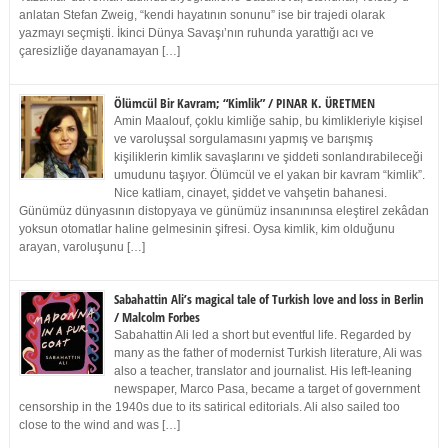
anlatan Stefan Zweig, “kendi hayatının sonunu” ise bir trajedi olarak
yazmayı seçmişti. İkinci Dünya Savaşı’nın ruhunda yarattığı acı ve
çaresizliğe dayanamayan […]
Ölümcül Bir Kavram; “Kimlik” / PINAR K. ÜRETMEN
Amin Maalouf, çoklu kimliğe sahip, bu kimlikleriyle kişisel
ve varoluşsal sorgulamasını yapmış ve barışmış
kişiliklerin kimlik savaşlarını ve şiddeti sonlandırabileceği
umudunu taşıyor. Ölümcül ve el yakan bir kavram “kimlik”.
Nice katliam, cinayet, şiddet ve vahşetin bahanesi.
Günümüz dünyasının distopyaya ve günümüz insanınınsa eleştirel zekâdan
yoksun otomatlar haline gelmesinin şifresi. Oysa kimlik, kim olduğunu
arayan, varoluşunu […]
Sabahattin Ali’s magical tale of Turkish love and loss in Berlin
/ Malcolm Forbes
Sabahattin Ali led a short but eventful life. Regarded by
many as the father of modernist Turkish literature, Ali was
also a teacher, translator and journalist. His left-leaning
newspaper, Marco Pasa, became a target of government
censorship in the 1940s due to its satirical editorials. Ali also sailed too
close to the wind and was […]