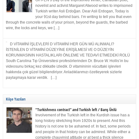
On PEN’s Day of the Imprisoned Writer, Canadian poet,
novelist and activist Margaret Atwood writes to imprisoned
Turkish writer Asli Erdoğan. Dear Asli Erdogan, Today is
your 91st day behind bars. I’m writing to tell you that even
through the concrete walls of your prison, beyond the guards, the barbed
wire, the locks and keys, we […]
D VİTAMİNİ İŞLEVLERİ D VİTAMİNİ HER GÜN MÜ ALINMALI?
İSTENİLEN D VİTAMİNİ DÜZEYİNE ERİŞİLMESİ VE O DÜZEYİN
KORUNMASININ HASTALIKLARI ÖNLEME VE TEDAVİ ETMEDEKİ ROLÜ
South Carolina Tıp Üniversitesi profesörlerinden Dr. Bruce W. Hollis’in bu
videosunu birkaç kez dikkatle izledik. D vitamininin vücuttaki işlevleri
hakkında çok güzel bilgilendiriyor. Anladıklarımızı özetleyerek sizlerle
paylaşmaya karar verdik. […]
Köşe Yazıları
“Turkishness contract” and Turkish left / Barış Ünlü
Involvement of the Turkish left in the Kurdish issue has a
long history stretching from 1920s to present. And this
history is not one to be ashamed of. In fact, some periods
and people in that history can be admired. While either a
complete chauvinist attitude or at best a thick silence