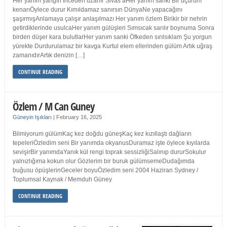
Her yanım yangın İnceden uzanır Sivas’aHer yanım sanki Bir uçurum
kenarıÖylece durur Kımıldamaz sanırsın DünyaNe yapacağını
şaşırmışAnlamaya çalışır anlaşılmazı Her yanım özlem Birikir bir nehrin
getirdiklerinde usulcaHer yanım gülüşleri Sımsıcak sarılır boynuma Sonra
birden düşer kara bulutlarHer yanım sanki Öfkeden sırılsıklam Şu yorgun
yürekte Durdurulamaz bir kavga Kurtul elem ellerinden gülüm Artık uğraş
zamanıdırArtık denizin […]
CONTINUE READING
Özlem / M Can Guney
Güneyin Işıkları
|
February 16, 2025
Bilmiyorum gülümKaç kez doğdu güneşKaç kez kızıllaştı dağların
tepeleriÖzledim seni Bir yanımda okyanusDuramaz işte öylece kıyılarda
sevişirBir yanımdaYanık kül rengi toprak sessizliğiSalınıp dururSokulur
yalnızlığıma kokun olur Gözlerim bir buruk gülümsemeDudağımda
buğusu öpüşlerinGeceler boyuÖzledim seni 2004 Haziran Sydney /
Toplumsal Kaynak / Memduh Güney
CONTINUE READING