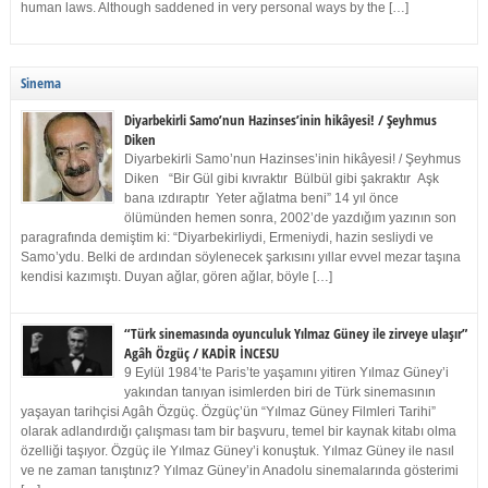
human laws. Although saddened in very personal ways by the […]
Sinema
Diyarbekirli Samo’nun Hazinses’inin hikâyesi! / Şeyhmus
Diken
Diyarbekirli Samo’nun Hazinses’inin hikâyesi! / Şeyhmus
Diken “Bir Gül gibi kıvraktır Bülbül gibi şakraktır Aşk
bana ızdıraptır Yeter ağlatma beni” 14 yıl önce
ölümünden hemen sonra, 2002’de yazdığım yazının son
paragrafında demiştim ki: “Diyarbekirliydi, Ermeniydi, hazin sesliydi ve
Samo’ydu. Belki de ardından söylenecek şarkısını yıllar evvel mezar taşına
kendisi kazımıştı. Duyan ağlar, gören ağlar, böyle […]
“Türk sinemasında oyunculuk Yılmaz Güney ile zirveye ulaşır”
Agâh Özgüç / KADİR İNCESU
9 Eylül 1984’te Paris’te yaşamını yitiren Yılmaz Güney’i
yakından tanıyan isimlerden biri de Türk sinemasının
yaşayan tarihçisi Agâh Özgüç. Özgüç’ün “Yılmaz Güney Filmleri Tarihi”
olarak adlandırdığı çalışması tam bir başvuru, temel bir kaynak kitabı olma
özelliği taşıyor. Özgüç ile Yılmaz Güney’i konuştuk. Yılmaz Güney ile nasıl
ve ne zaman tanıştınız? Yılmaz Güney’in Anadolu sinemalarında gösterimi