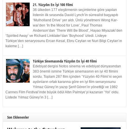
21. Yüzyılın En İyi 100 Filmi
36 ülkeden 177 eleştirmenin seçimlerine göre yapılan
listenin ilk sırasında David Lynch’in sürrealist başyapıtı
‘Mulholland Drive’ yer aldı. Ünlü yönetmeni Wong Kar-
wai’den ‘In the Mood for Love’, Paul Thomas
Anderson’dan ‘There Will Be Blood’, Hayao Miyazaki’den
‘Spirited Away’ ve Richard Linklater’dan ‘Boyhood’ izledi. Listeye
Türkiye’den senaryosunu Ercan Kesal, Ebru Ceylan ve Nuri Bilgi Ceylan’ın
kaleme […]
Türkiye Sinemasında Yüzyılın En İyi 40 Filmi
Edebiyat dergisi Notos sinema ve edebiyat dünyasından
383 önemli ismine Türkiye sinemasının en iyi 40 filmini
sordu. Toplam 287 film içinden ‘Yüzyılın 40 Filmi’ni seçen
aydınların ortak kararına göre en iyi film senaryosunu
Yılmaz Güney’in yazıp Şerif Gören’in yönettiği ve 1982
Cannes Film Festival’inde büyük ödül Altın Palmiye’yi kazanan ‘Yol’ oldu.
Listede Yılmaz Güney’in 3 […]
Son Eklenenler