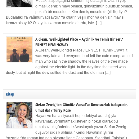
Mutlak tıraş bıçağına sinirlenmiş olacağım. Otların yeşil
olması, denizin mavi olması, gökyüzünün bulutsuz olması,
pekalâ bir meseledir. Kim demiş mesele değildir, diye?
Budalalık! Ya yağmur yağsaydı? Ya otların yeşili mor, ya denizin mavisi
kırmızı olsaydı? Olsaydı o zaman mesele olurdu, işte. […]
A Clean, Well-Lighted Place – Aydınlık ve Temiz Bir Yer /
ERNEST HEMINGWAY
A Clean, Well-Lighted Place / ERNEST HEMINGWAY It
was very late and everyone had left the cafe except an old
man who sat in the shadow the leaves of the tree made
against the electric light. In the day time the street was
dusty, but at night the dew settled the dust and the old man […]
Kitap
Stefan Zweig’ten Gündüz Vassaf’a: Umutsuzluk bulaşıcıdır,
umut da! / Türey Köse
Hayatı ve hatta siyaseti hep edebiyat aracılığıyla
kavramak, yorumlamak isteyen bir okur olarak bu
umutsuzluk günlerinde Avusturyalı yazar Stefan Zweig
düşüyor sık sık aklıma. “Kendi Hayatının Şiirini
Yazanlar”da roman tadında biyografilerle Casanova, Stendhal, Tolstoy’u