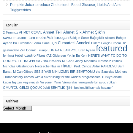
Pumpkin Juice to reduce Cholesterol, Blood Glucose, Lipids And Also
Triglycerides
Konular
Ahmet Telli
Ahmet Şık
Ahmet Şık'ın
2 Temmuz
AHMET CEMAL
savunmasının tam metni
Asli Erdogan
Bakişın Senin
Bağışıklık sistemi
Behçet
Cumartesi Anneleri
Aysan
Bu Tufandan Sonra
Cansu Çöl
Didem Gülçin Erdem
Die
featured
gestundete Zeit
Donald Trump
EDGAR ALLAN POE
Eren Aysan
Fidel Castro
feminist
Fikret YAZ
Gidersen Yıkılır Bu Kent
HERE’S WHAT TO DO TO
CORRECT IT
INGEBORG BACHMANN
M. Can Güney
Madımak
Nefessiz kalmak…
Nicholas Glastonbury
Nietzsche
Nâzım HİKMET
Prof. Cengiz Aktar
RANDEVU
Sarıl
Bana . M Can Güney
SES
SİYASİ NİHİLİZMİN BİR SEMPTOMU
the Saturday Mothers
Trump victory comes with a silver lining for the world’s progressives
Türkiye dibine
kadar faşizmi yaşayacak
Vizyoner
Yanis Varoufakis
yüreğimde bir avuç volkan
ÖMÜR'CÜ GELDİ ÇOCUK
öykü
ŞEHİTLİK
‘Şiirin beslendiği kaynak hayattır’
Archives
Archives