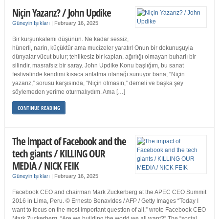
Niçin Yazarız? / John Updike
Güneyin Işıkları
|
February 16, 2025
Bir kurşunkalemi düşünün. Ne kadar sessiz,
hünerli, narin, küçüktür ama mucizeler yaratır! Onun bir dokunuşuyla
dünyalar vücut bulur; tehlikesiz bir kaplan, ağırlığı olmayan buharlı bir
silindir, masrafsız bir saray. John Updike Konu başlığım, bu sanat
festivalinde kendimi kısaca anlatma olanağı sunuyor bana; “Niçin
yazarız,” sorusu karşısında, “Niçin olmasın,” demeli ve başka şey
söylemeden yerime oturmalıydım. Ama […]
CONTINUE READING
The impact of Facebook and the
tech giants / KILLING OUR
MEDIA / NICK FEIK
Güneyin Işıkları
|
February 16, 2025
Facebook CEO and chairman Mark Zuckerberg at the APEC CEO Summit
2016 in Lima, Peru. © Ernesto Benavides / AFP / Getty Images “Today I
want to focus on the most important question of all,” wrote Facebook CEO
Mark Zuckerberg. “Are we building the world we all want?” The “social