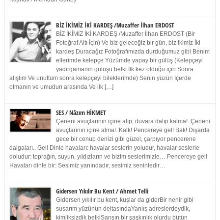
BİZ İKİMİZ İKİ KARDEŞ /Muzaffer İlhan ERDOST
BİZ İKİMİZ İKİ KARDEŞ /Muzaffer İlhan ERDOST (Bir
Fotoğraf Altı İçin) Ve biz geleceğiz bir gün, biz ikimiz İki
kardeş Duracağız Fotoğrafımızda durduğumuz gibi Benim
ellerimde kelepçe Yüzümde yapay bir gülüş (Kelepçeyi
yadırgamanın gülüşü belki İlk kez olduğu için Sonra
alıştım Ve unuttum sonra kelepçeyi bileklerimde) Senin yüzün İçerde
olmanın ve umudun arasında Ve ilk […]
SES / Nâzım HİKMET
Çeneni avuçlarının içine alıp, duvara dalıp kalma!. Çeneni
avuçlarının içine alma!. Kalk! Pencereye gel! Bak! Dışarda
gece bir cenup denizi gibi güzel, çarpıyor pencerene
dalgaları.. Gel! Dinle havaları: havalar seslerin yoludur, havalar seslerle
doludur: toprağın, suyun, yıldızların ve bizim seslerimizle… Pencereye gel!
Havaları dinle bir: Sesimiz yanındadır, sesimiz seninledir…
Gidersen Yıkılır Bu Kent / Ahmet Telli
Gidersen yıkılır bu kent, kuşlar da giderBir nehir gibi
susarım yüzünün deltasındaYanlış adreslerdeydik,
kimliksizdik belkiSarışın bir şaşkınlık olurdu bütün