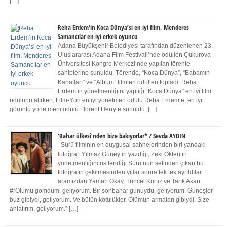
[…]
Reha Erdem’in Koca Dünya’si en iyi film, Menderes
Samancılar en iyi erkek oyuncu
Adana Büyükşehir Belediyesi tarafından düzenlenen 23.
Uluslararası Adana Film Festivali’nde ödüllen Çukurova
Üniversitesi Kongre Merkezi’nde yapılan törenle
sahiplerine sunuldu. Törende, “Koca Dünya”, “Babamın
Kanatları” ve “Albüm” filmleri ödülleri topladı. Reha
Erdem’in yönetmenliğini yaptığı “Koca Dünya” en iyi film
ödülünü alırken, Film-Yön en iyi yönetmen ödülü Reha Erdem’e, en iyi
görüntü yönetmeni ödülü Florent Herry’e sunuldu. […]
‘Bahar ülkesi’nden bize bakıyorlar* / Sevda AYDIN
Sürü filminin en duygusal sahnelerinden biri yandaki
fotoğraf. Yılmaz Güney’in yazdığı, Zeki Ökten’in
yönetmenliğini üstlendiği Sürü’nün setinden çıkan bu
fotoğrafın çekilmesinden yıllar sonra tek tek ayrıldılar
aramızdan Yaman Okay, Tuncel Kurtiz ve Tarık Akan…
#”Ölümü gömdüm, geliyorum. Bir sonbahar günüydü, geliyorum. Güneşler
buz gibiydi, geliyorum. Ve bütün kötülükler. Ölümün armaları gibiydi. Size
anlatırım, geliyorum.” […]