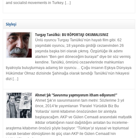
and socialist movements in Turkey. […]
Söyleşi
Turgay Tanülkü: BU RÖPORTAJI OKUMALISINIZ
Ünlü oyuncu Turgay Tanülkü’nün hayatı film gibi. 62
yaşındaki oyuncu, 18 yaşında girdiği cezaevinden 26
yaşında başka biri olarak çıkmış. Özgürlüğe ilk adımı
atarken “Ben geri döneceğim buraya!” diye bir söz vermiş
kendine. Tanülkü, ömrünü cezaevlerinde mahkumları
tiyatroyla buluşturmaya adamış bir oyuncu… Çoğu insanın Eşkıya Dünyaya
Hükümdar Olmaz dizisinde Şahinağa olarak tanıdığı Tanülkü’nün hikayesi
dizi […]
Ahmet Şık “Savunma yapmıyorum itham ediyorum!”
Ahmet Şık’ın savunmasının tam metni: Sözlerime 3 yıl
önce, 2014’te yayımlanan ‘Paralel Yürüdük Biz Bu
Yollarda’ isimli kitabımın önsözünden bir alıntıyla
başlayacağım. AKP ve Gülen Cemaati arasındaki mafyatik
iktidar ortaklığının nasıl dağıldığını anlatan bu inceleme-
araştırma kitabımın önsözü şöyle başlıyor: “Türkiye’yi siyasal ve toplumsal
olarak beraber dönüştüren iki güç olan AKP ile Gülen Cemaati’nin