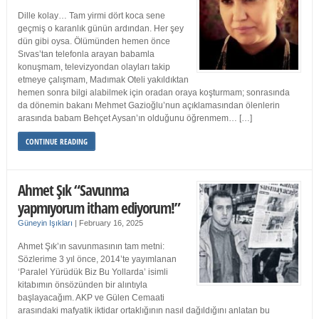
Dille kolay… Tam yirmi dört koca sene
geçmiş o karanlık günün ardından. Her şey
dün gibi oysa. Ölümünden hemen önce
Sıvas’tan telefonla arayan babamla
konuşmam, televizyondan olayları takip
etmeye çalışmam, Madımak Oteli yakıldıktan
hemen sonra bilgi alabilmek için oradan oraya koşturmam; sonrasında
da dönemin bakanı Mehmet Gazioğlu’nun açıklamasından ölenlerin
arasında babam Behçet Aysan’ın olduğunu öğrenmem… […]
CONTINUE READING
Ahmet Şık “Savunma
yapmıyorum itham ediyorum!”
Güneyin Işıkları
|
February 16, 2025
Ahmet Şık’ın savunmasının tam metni:
Sözlerime 3 yıl önce, 2014’te yayımlanan
‘Paralel Yürüdük Biz Bu Yollarda’ isimli
kitabımın önsözünden bir alıntıyla
başlayacağım. AKP ve Gülen Cemaati
arasındaki mafyatik iktidar ortaklığının nasıl dağıldığını anlatan bu