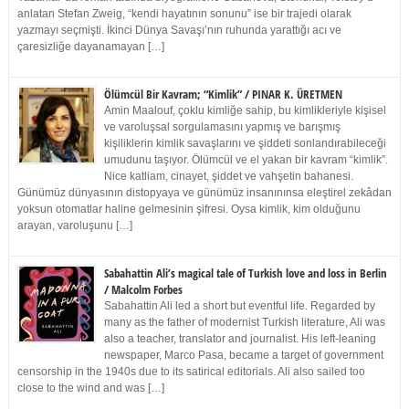
anlatan Stefan Zweig, “kendi hayatının sonunu” ise bir trajedi olarak
yazmayı seçmişti. İkinci Dünya Savaşı’nın ruhunda yarattığı acı ve
çaresizliğe dayanamayan […]
Ölümcül Bir Kavram; “Kimlik” / PINAR K. ÜRETMEN
Amin Maalouf, çoklu kimliğe sahip, bu kimlikleriyle kişisel
ve varoluşsal sorgulamasını yapmış ve barışmış
kişiliklerin kimlik savaşlarını ve şiddeti sonlandırabileceği
umudunu taşıyor. Ölümcül ve el yakan bir kavram “kimlik”.
Nice katliam, cinayet, şiddet ve vahşetin bahanesi.
Günümüz dünyasının distopyaya ve günümüz insanınınsa eleştirel zekâdan
yoksun otomatlar haline gelmesinin şifresi. Oysa kimlik, kim olduğunu
arayan, varoluşunu […]
Sabahattin Ali’s magical tale of Turkish love and loss in Berlin
/ Malcolm Forbes
Sabahattin Ali led a short but eventful life. Regarded by
many as the father of modernist Turkish literature, Ali was
also a teacher, translator and journalist. His left-leaning
newspaper, Marco Pasa, became a target of government
censorship in the 1940s due to its satirical editorials. Ali also sailed too
close to the wind and was […]