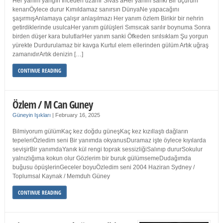
Her yanım yangın İnceden uzanır Sivas’aHer yanım sanki Bir uçurum
kenarıÖylece durur Kımıldamaz sanırsın DünyaNe yapacağını
şaşırmışAnlamaya çalışır anlaşılmazı Her yanım özlem Birikir bir nehrin
getirdiklerinde usulcaHer yanım gülüşleri Sımsıcak sarılır boynuma Sonra
birden düşer kara bulutlarHer yanım sanki Öfkeden sırılsıklam Şu yorgun
yürekte Durdurulamaz bir kavga Kurtul elem ellerinden gülüm Artık uğraş
zamanıdırArtık denizin […]
CONTINUE READING
Özlem / M Can Guney
Güneyin Işıkları
|
February 16, 2025
Bilmiyorum gülümKaç kez doğdu güneşKaç kez kızıllaştı dağların
tepeleriÖzledim seni Bir yanımda okyanusDuramaz işte öylece kıyılarda
sevişirBir yanımdaYanık kül rengi toprak sessizliğiSalınıp dururSokulur
yalnızlığıma kokun olur Gözlerim bir buruk gülümsemeDudağımda
buğusu öpüşlerinGeceler boyuÖzledim seni 2004 Haziran Sydney /
Toplumsal Kaynak / Memduh Güney
CONTINUE READING