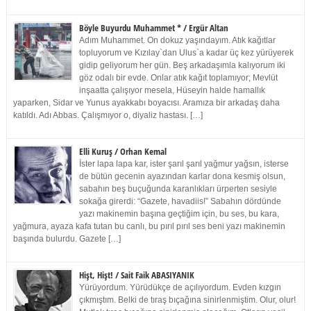
Böyle Buyurdu Muhammet * / Ergür Altan
Adım Muhammet. On dokuz yaşındayım. Atık kağıtlar
topluyorum ve Kızılay`dan Ulus`a kadar üç kez yürüyerek
gidip geliyorum her gün. Beş arkadaşımla kalıyorum iki
göz odalı bir evde. Onlar atık kağıt toplamıyor; Mevlüt
inşaatta çalışıyor mesela, Hüseyin halde hamallık
yaparken, Sidar ve Yunus ayakkabı boyacısı. Aramıza bir arkadaş daha
katıldı. Adı Abbas. Çalışmıyor o, diyaliz hastası. […]
Elli Kuruş / Orhan Kemal
İster lapa lapa kar, ister şarıl şarıl yağmur yağsın, isterse
de bütün gecenin ayazından karlar dona kesmiş olsun,
sabahın beş buçuğunda karanlıkları ürperten sesiyle
sokağa girerdi: “Gazete, havadiis!” Sabahın dördünde
yazı makinemin başına geçtiğim için, bu ses, bu kara,
yağmura, ayaza kafa tutan bu canlı, bu pırıl pırıl ses beni yazı makinemin
başında bulurdu. Gazete […]
Hişt, Hişt! / Sait Faik ABASIYANIK
Yürüyordum. Yürüdükçe de açılıyordum. Evden kızgın
çıkmıştım. Belki de tıraş bıçağına sinirlenmiştim. Olur, olur!