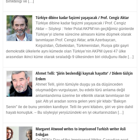
birlikteliği ve […]
Türkiye dibine kadar faşizmi yaşayacak / Prof. Cengiz Aktar
Türkiye dibine kadar faşizmi yaşayacak / Prof. Cengiz
Aktar – Söyleşi : Yeter Polat AKPM’nin geçtiğimiz günlerde
Türkiye’yi izleme sürecine almasını küme düşmek olarak
tanımlayan Prof. Cengiz Aktar, artık Azerbaycan,
Kırgızistan, Özbekistan, Türkmenistan, Rusya gibi gayri
demokratik ülkelerle aynı kümede olan Türkiye’nin AKPM üyesi 47 ülke
arasından ikinci küme olarak sıraladığı 9 ülkesinden biri olduğunu ifade […]
Ahmet Telli: ‘Şiirin beslendiği kaynak hayattır’ / Didem Gülçin
Erdem
Ahmet Telli, şiirin tümüyle duygu ya da düşünceden
oluşmadığını vurgulayan, bu edebi türü anlama değil
anlamlandırma üzerine bir etkinlik olarak tanımlayan bir
şair. Altı yıl aradan sonra gelen yeni şiir kitabı “Bakışın
Senin” ile de bunu yeniden kanıtlıyor. Telli ile yeni kitabını, şiiri ve şiire dahil
hayatı konuştuk. – Bu söyleşiyi yeryüzündeki en iyi okurlarınızdan […]
Margaret Atwood writes to imprisoned Turkish writer Asli
Erdoğan