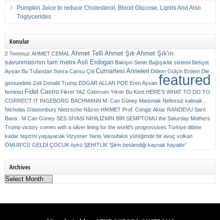
Pumpkin Juice to reduce Cholesterol, Blood Glucose, Lipids And Also
Triglycerides
Konular
Ahmet Telli
Ahmet Şık
Ahmet Şık'ın
2 Temmuz
AHMET CEMAL
savunmasının tam metni
Asli Erdogan
Bakişın Senin
Bağışıklık sistemi
Behçet
Cumartesi Anneleri
Aysan
Bu Tufandan Sonra
Cansu Çöl
Didem Gülçin Erdem
Die
featured
gestundete Zeit
Donald Trump
EDGAR ALLAN POE
Eren Aysan
Fidel Castro
feminist
Fikret YAZ
Gidersen Yıkılır Bu Kent
HERE’S WHAT TO DO TO
CORRECT IT
INGEBORG BACHMANN
M. Can Güney
Madımak
Nefessiz kalmak…
Nicholas Glastonbury
Nietzsche
Nâzım HİKMET
Prof. Cengiz Aktar
RANDEVU
Sarıl
Bana . M Can Güney
SES
SİYASİ NİHİLİZMİN BİR SEMPTOMU
the Saturday Mothers
Trump victory comes with a silver lining for the world’s progressives
Türkiye dibine
kadar faşizmi yaşayacak
Vizyoner
Yanis Varoufakis
yüreğimde bir avuç volkan
ÖMÜR'CÜ GELDİ ÇOCUK
öykü
ŞEHİTLİK
‘Şiirin beslendiği kaynak hayattır’
Archives
Archives