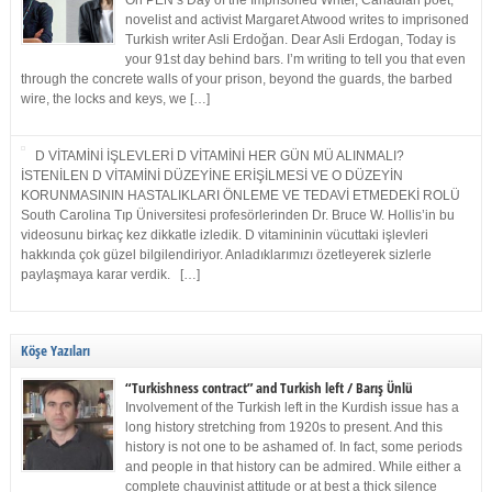
On PEN’s Day of the Imprisoned Writer, Canadian poet,
novelist and activist Margaret Atwood writes to imprisoned
Turkish writer Asli Erdoğan. Dear Asli Erdogan, Today is
your 91st day behind bars. I’m writing to tell you that even
through the concrete walls of your prison, beyond the guards, the barbed
wire, the locks and keys, we […]
D VİTAMİNİ İŞLEVLERİ D VİTAMİNİ HER GÜN MÜ ALINMALI?
İSTENİLEN D VİTAMİNİ DÜZEYİNE ERİŞİLMESİ VE O DÜZEYİN
KORUNMASININ HASTALIKLARI ÖNLEME VE TEDAVİ ETMEDEKİ ROLÜ
South Carolina Tıp Üniversitesi profesörlerinden Dr. Bruce W. Hollis’in bu
videosunu birkaç kez dikkatle izledik. D vitamininin vücuttaki işlevleri
hakkında çok güzel bilgilendiriyor. Anladıklarımızı özetleyerek sizlerle
paylaşmaya karar verdik. […]
Köşe Yazıları
“Turkishness contract” and Turkish left / Barış Ünlü
Involvement of the Turkish left in the Kurdish issue has a
long history stretching from 1920s to present. And this
history is not one to be ashamed of. In fact, some periods
and people in that history can be admired. While either a
complete chauvinist attitude or at best a thick silence