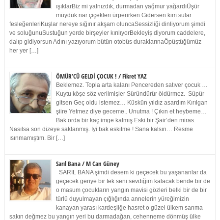
ışıklarBiz mi yalnızdık, durmadan yağmur yağardıÜşür
müydük nar çiçekleri ürperirken Gidersen kim sular
fesleğenleriKuşlar nereye sığınır akşam oluncaSessizliği dinliyorum şimdi
ve soluğunuSustuğun yerde birşeyler kırılıyorBekleyiş diyorum caddelere,
dalıp gidiyorsun Adını yazıyorum bütün otobüs duraklarınaÖpüştüğümüz
her yer […]
ÖMÜR’CÜ GELDİ ÇOCUK ! / Fikret YAZ
Beklemez. Topla arta kalanı Pencereden satıver çocuk …
Kuytu köşe söz verilmişler Süründürür öldürmez. Süpür
gitsen Geç oldu istemez… Küskün yıldız asardım Kırılgan
şiire Yetmez diye geceme.. Unutma ! Çıkın et heybeme…
Bak orda bir kaç imge kalmış Eski bir Şair’den miras.
Nasılsa son dizeye saklanmış. İyi bak eskitme ! Sana kalsın… Resme
ısınmamıştım. Bir […]
Sarıl Bana / M Can Güney
SARIL BANA şimdi desem ki geçecek bu yaşananlar da
geçecek geriye bir tek seni sevdiğim kalacak bende bir de
o masum çocukların yangın mavisi gözleri belki bir de bir
türlü duyulmayan çığlığında annelerin yüreğimizin
kanayan yarası kardeşliğe hasret o güzel ülkem sanma
sakın değmez bu yangın yeri bu darmadağan, cehenneme dönmüş ülke