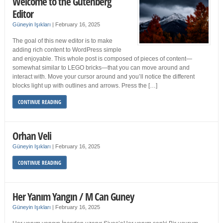
Welcome to the Gutenberg
Editor
Güneyin Işıkları
|
February 16, 2025
The goal of this new editor is to make
adding rich content to WordPress simple
and enjoyable. This whole post is composed of pieces of content—
somewhat similar to LEGO bricks—that you can move around and
interact with. Move your cursor around and you’ll notice the different
blocks light up with outlines and arrows. Press the […]
CONTINUE READING
Orhan Veli
Güneyin Işıkları
|
February 16, 2025
CONTINUE READING
Her Yanım Yangın / M Can Guney
Güneyin Işıkları
|
February 16, 2025