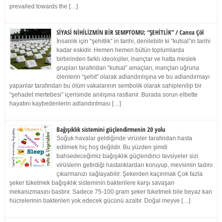
prevailed towards the […]
SİYASİ NİHİLİZMİN BİR SEMPTOMU; “ŞEHİTLİK” / Cansu Çöl
İnsanlık için “şehitlik” in tarihi, denilebilir ki “kutsal”ın tarihi
kadar eskidir. Hemen hemen bütün toplumlarda
birbirinden farklı ideolojiler, inançlar ve hatta meslek
grupları tarafından “kutsal” amaçları, inançları uğruna
ölenlerin “şehit” olarak adlandırılışına ve bu adlandırmayı
yapanlar tarafından bu ölüm vakalarının sembolik olarak sahiplenilip bir
“şehadet mertebesi” içerisinde anılışına rastlanır. Burada sorun elbette
hayatını kaybedenlerin adlandırılması […]
Bağışıklık sistemini güçlendirmenin 20 yolu
Soğuk havalar geldiğinde virüsler tarafından hasta
edilmek hiç hoş değildir. Bu yüzden şimdi
bahsedeceğimiz bağışıklık güçlendirici tavsiyeler sizi
virüslerin getirdiği hastalıklardan koruyup, mevsimin tadını
çıkarmanızı sağlayabilir. Şekerden kaçınmak Çok fazla
şeker tüketmek bağışıklık sisteminin bakterilere karşı savaşan
mekanizmasını bastırır. Sadece 75-100 gram şeker tüketmek bile beyaz kan
hücrelerinin bakterileri yok edecek gücünü azaltır. Doğal meyve […]