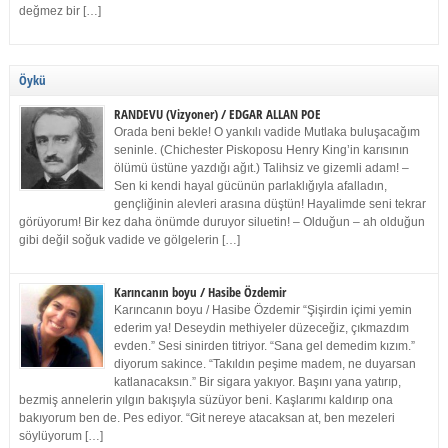
değmez bir […]
Öykü
RANDEVU (Vizyoner) / EDGAR ALLAN POE
Orada beni bekle! O yankılı vadide Mutlaka buluşacağım
seninle. (Chichester Piskoposu Henry King’in karısının
ölümü üstüne yazdığı ağıt.) Talihsiz ve gizemli adam! –
Sen ki kendi hayal gücünün parlaklığıyla afalladın,
gençliğinin alevleri arasına düştün! Hayalimde seni tekrar
görüyorum! Bir kez daha önümde duruyor siluetin! – Olduğun – ah olduğun
gibi değil soğuk vadide ve gölgelerin […]
Karıncanın boyu / Hasibe Özdemir
Karıncanın boyu / Hasibe Özdemir “Şişirdin içimi yemin
ederim ya! Deseydin methiyeler düzeceğiz, çıkmazdım
evden.” Sesi sinirden titriyor. “Sana gel demedim kızım.”
diyorum sakince. “Takıldın peşime madem, ne duyarsan
katlanacaksın.” Bir sigara yakıyor. Başını yana yatırıp,
bezmiş annelerin yılgın bakışıyla süzüyor beni. Kaşlarımı kaldırıp ona
bakıyorum ben de. Pes ediyor. “Git nereye atacaksan at, ben mezeleri
söylüyorum […]