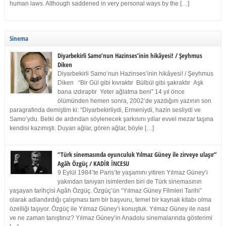
human laws. Although saddened in very personal ways by the […]
Sinema
Diyarbekirli Samo’nun Hazinses’inin hikâyesi! / Şeyhmus
Diken
Diyarbekirli Samo’nun Hazinses’inin hikâyesi! / Şeyhmus
Diken “Bir Gül gibi kıvraktır Bülbül gibi şakraktır Aşk
bana ızdıraptır Yeter ağlatma beni” 14 yıl önce
ölümünden hemen sonra, 2002’de yazdığım yazının son
paragrafında demiştim ki: “Diyarbekirliydi, Ermeniydi, hazin sesliydi ve
Samo’ydu. Belki de ardından söylenecek şarkısını yıllar evvel mezar taşına
kendisi kazımıştı. Duyan ağlar, gören ağlar, böyle […]
“Türk sinemasında oyunculuk Yılmaz Güney ile zirveye ulaşır”
Agâh Özgüç / KADİR İNCESU
9 Eylül 1984’te Paris’te yaşamını yitiren Yılmaz Güney’i
yakından tanıyan isimlerden biri de Türk sinemasının
yaşayan tarihçisi Agâh Özgüç. Özgüç’ün “Yılmaz Güney Filmleri Tarihi”
olarak adlandırdığı çalışması tam bir başvuru, temel bir kaynak kitabı olma
özelliği taşıyor. Özgüç ile Yılmaz Güney’i konuştuk. Yılmaz Güney ile nasıl
ve ne zaman tanıştınız? Yılmaz Güney’in Anadolu sinemalarında gösterimi