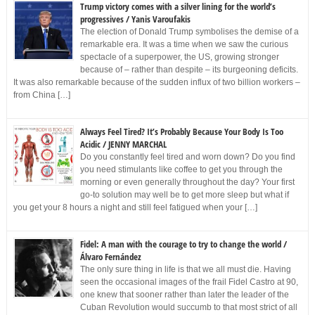
Trump victory comes with a silver lining for the world’s
progressives / Yanis Varoufakis
The election of Donald Trump symbolises the demise of a
remarkable era. It was a time when we saw the curious
spectacle of a superpower, the US, growing stronger
because of – rather than despite – its burgeoning deficits.
It was also remarkable because of the sudden influx of two billion workers –
from China […]
Always Feel Tired? It’s Probably Because Your Body Is Too
Acidic / JENNY MARCHAL
Do you constantly feel tired and worn down? Do you find
you need stimulants like coffee to get you through the
morning or even generally throughout the day? Your first
go-to solution may well be to get more sleep but what if
you get your 8 hours a night and still feel fatigued when your […]
Fidel: A man with the courage to try to change the world /
Álvaro Fernández
The only sure thing in life is that we all must die. Having
seen the occasional images of the frail Fidel Castro at 90,
one knew that sooner rather than later the leader of the
Cuban Revolution would succumb to that most strict of all