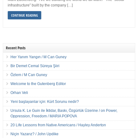
infrastructure” built by the company […]
CONTINUE READING
Recent Posts
Her Yanım Yangın / M Can Guney
Bir Demet Cemal Süreya Şiiri
Özlem / M Can Guney
Welcome to the Gutenberg Editor
Orhan Veli
Yeni başlayanlar için: Kürt Sorunu nedir?
Ursula K. Le Guin ile İktidar, Baskı, Özgürlük Üzerine / on Power,
Oppression, Freedom / MARIA POPOVA
20 Life Lessons from Native Americans / Hayley Anderton
Niçin Yazarız? / John Updike