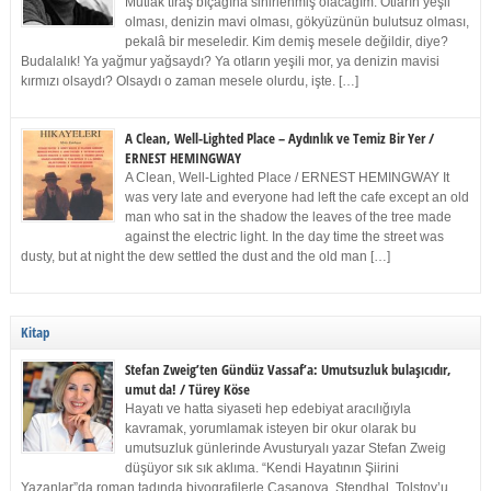
Mutlak tıraş bıçağına sinirlenmiş olacağım. Otların yeşil
olması, denizin mavi olması, gökyüzünün bulutsuz olması,
pekalâ bir meseledir. Kim demiş mesele değildir, diye?
Budalalık! Ya yağmur yağsaydı? Ya otların yeşili mor, ya denizin mavisi
kırmızı olsaydı? Olsaydı o zaman mesele olurdu, işte. […]
A Clean, Well-Lighted Place – Aydınlık ve Temiz Bir Yer /
ERNEST HEMINGWAY
A Clean, Well-Lighted Place / ERNEST HEMINGWAY It
was very late and everyone had left the cafe except an old
man who sat in the shadow the leaves of the tree made
against the electric light. In the day time the street was
dusty, but at night the dew settled the dust and the old man […]
Kitap
Stefan Zweig’ten Gündüz Vassaf’a: Umutsuzluk bulaşıcıdır,
umut da! / Türey Köse
Hayatı ve hatta siyaseti hep edebiyat aracılığıyla
kavramak, yorumlamak isteyen bir okur olarak bu
umutsuzluk günlerinde Avusturyalı yazar Stefan Zweig
düşüyor sık sık aklıma. “Kendi Hayatının Şiirini
Yazanlar”da roman tadında biyografilerle Casanova, Stendhal, Tolstoy’u