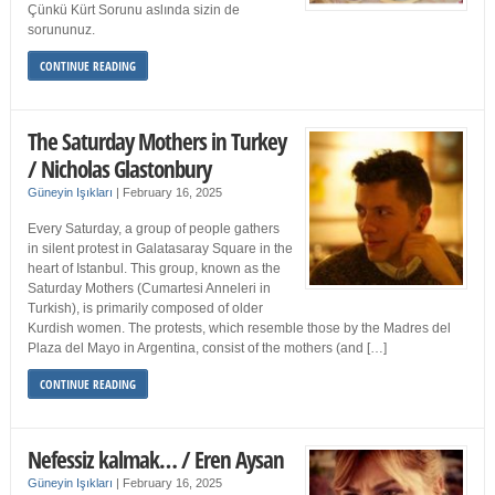
Çünkü Kürt Sorunu aslında sizin de
sorununuz.
CONTINUE READING
The Saturday Mothers in Turkey
/ Nicholas Glastonbury
Güneyin Işıkları
|
February 16, 2025
Every Saturday, a group of people gathers
in silent protest in Galatasaray Square in the
heart of Istanbul. This group, known as the
Saturday Mothers (Cumartesi Anneleri in
Turkish), is primarily composed of older
Kurdish women. The protests, which resemble those by the Madres del
Plaza del Mayo in Argentina, consist of the mothers (and […]
CONTINUE READING
Nefessiz kalmak… / Eren Aysan
Güneyin Işıkları
|
February 16, 2025