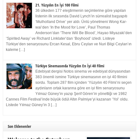
21. Yüzyılın En İyi 100 Filmi
36 ülkeden 177 eleştirmenin seçimlerine göre yapılan
listenin ilk sırasında David Lynch’in sürrealist başyapıtı
‘Mulholland Drive’ yer aldı. Ünlü yönetmeni Wong Kar-
wai’den ‘In the Mood for Love’, Paul Thomas
Anderson’dan ‘There Will Be Blood’, Hayao Miyazaki’den
‘Spirited Away’ ve Richard Linklater’dan ‘Boyhood’ izledi. Listeye
Türkiye’den senaryosunu Ercan Kesal, Ebru Ceylan ve Nuri Bilgi Ceylan’ın
kaleme […]
Türkiye Sinemasında Yüzyılın En İyi 40 Filmi
Edebiyat dergisi Notos sinema ve edebiyat dünyasından
383 önemli ismine Türkiye sinemasının en iyi 40 filmini
sordu. Toplam 287 film içinden ‘Yüzyılın 40 Filmi’ni seçen
aydınların ortak kararına göre en iyi film senaryosunu
Yılmaz Güney’in yazıp Şerif Gören’in yönettiği ve 1982
Cannes Film Festival’inde büyük ödül Altın Palmiye’yi kazanan ‘Yol’ oldu.
Listede Yılmaz Güney’in 3 […]
Son Eklenenler