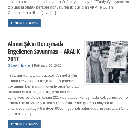
inceleme-araştırma kitabımın önsözü şöyle başlıyor: “Türkiye’yi siyasal ve
toplumsal olarak beraber dönüştüren iki güç olan AKP ile Gülen
Cemaati’nin birlikteliği ve […]
CONTINUE READING
Ahmet Şık’ın Duruşmada
Engellenen Savunması – ARALIK
2017
Güneyin Işıkları
|
February 16, 2025
361 gündür tutuklu gazeteci Ahmet Şık’ın
dünkü (25 Aralık) duruşmada engellenen
beyanının tam metnini yayınlıyoruz Yargıtay
Başkanı İsmail Rüştü Cirit, yeni adli yılın
açılışı vesilesiyle 23 Kasım 2017’de yaptığı konuşmada çok çarpıcı veriler
ortaya koydu. 2016 yılı adli suç istatistiklerine göre 80 milyonluk
ülkemizde yaklaşık 6 milyon 900bin şüpheli bulunduğunu açıklayan Cirit;
“Demek ki […]
CONTINUE READING