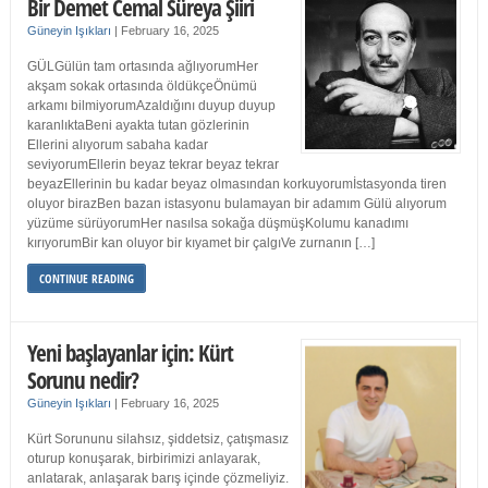
Bir Demet Cemal Süreya Şiiri
Güneyin Işıkları
|
February 16, 2025
GÜLGülün tam ortasında ağlıyorumHer
akşam sokak ortasında öldükçeÖnümü
arkamı bilmiyorumAzaldığını duyup duyup
karanlıktaBeni ayakta tutan gözlerinin
Ellerini alıyorum sabaha kadar
seviyorumEllerin beyaz tekrar beyaz tekrar
beyazEllerinin bu kadar beyaz olmasından korkuyorumİstasyonda tiren
oluyor birazBen bazan istasyonu bulamayan bir adamım Gülü alıyorum
yüzüme sürüyorumHer nasılsa sokağa düşmüşKolumu kanadımı
kırıyorumBir kan oluyor bir kıyamet bir çalgıVe zurnanın […]
CONTINUE READING
Yeni başlayanlar için: Kürt
Sorunu nedir?
Güneyin Işıkları
|
February 16, 2025
Kürt Sorununu silahsız, şiddetsiz, çatışmasız
oturup konuşarak, birbirimizi anlayarak,
anlatarak, anlaşarak barış içinde çözmeliyiz.