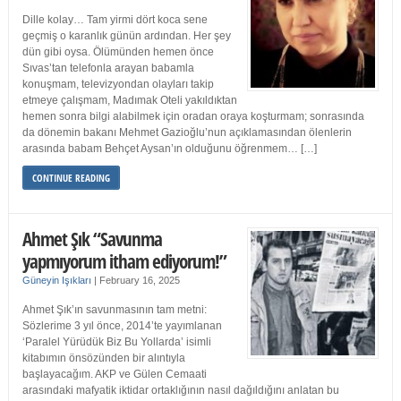
Dille kolay… Tam yirmi dört koca sene
geçmiş o karanlık günün ardından. Her şey
dün gibi oysa. Ölümünden hemen önce
Sıvas’tan telefonla arayan babamla
konuşmam, televizyondan olayları takip
etmeye çalışmam, Madımak Oteli yakıldıktan
hemen sonra bilgi alabilmek için oradan oraya koşturmam; sonrasında
da dönemin bakanı Mehmet Gazioğlu’nun açıklamasından ölenlerin
arasında babam Behçet Aysan’ın olduğunu öğrenmem… […]
CONTINUE READING
Ahmet Şık “Savunma
yapmıyorum itham ediyorum!”
Güneyin Işıkları
|
February 16, 2025
Ahmet Şık’ın savunmasının tam metni:
Sözlerime 3 yıl önce, 2014’te yayımlanan
‘Paralel Yürüdük Biz Bu Yollarda’ isimli
kitabımın önsözünden bir alıntıyla
başlayacağım. AKP ve Gülen Cemaati
arasındaki mafyatik iktidar ortaklığının nasıl dağıldığını anlatan bu