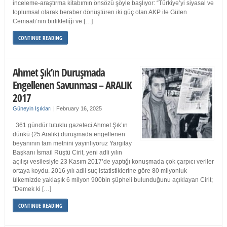
inceleme-araştırma kitabımın önsözü şöyle başlıyor: “Türkiye’yi siyasal ve
toplumsal olarak beraber dönüştüren iki güç olan AKP ile Gülen
Cemaati’nin birlikteliği ve […]
CONTINUE READING
Ahmet Şık’ın Duruşmada
Engellenen Savunması – ARALIK
2017
Güneyin Işıkları
|
February 16, 2025
361 gündür tutuklu gazeteci Ahmet Şık’ın
dünkü (25 Aralık) duruşmada engellenen
beyanının tam metnini yayınlıyoruz Yargıtay
Başkanı İsmail Rüştü Cirit, yeni adli yılın
açılışı vesilesiyle 23 Kasım 2017’de yaptığı konuşmada çok çarpıcı veriler
ortaya koydu. 2016 yılı adli suç istatistiklerine göre 80 milyonluk
ülkemizde yaklaşık 6 milyon 900bin şüpheli bulunduğunu açıklayan Cirit;
“Demek ki […]
CONTINUE READING