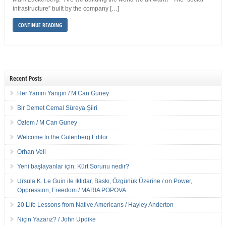
infrastructure” built by the company […]
CONTINUE READING
Recent Posts
Her Yanım Yangın / M Can Guney
Bir Demet Cemal Süreya Şiiri
Özlem / M Can Guney
Welcome to the Gutenberg Editor
Orhan Veli
Yeni başlayanlar için: Kürt Sorunu nedir?
Ursula K. Le Guin ile İktidar, Baskı, Özgürlük Üzerine / on Power,
Oppression, Freedom / MARIA POPOVA
20 Life Lessons from Native Americans / Hayley Anderton
Niçin Yazarız? / John Updike