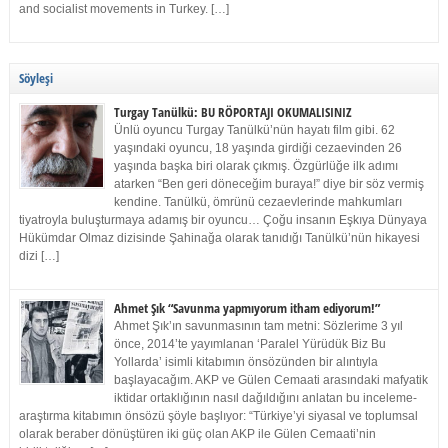
and socialist movements in Turkey. […]
Söyleşi
Turgay Tanülkü: BU RÖPORTAJI OKUMALISINIZ
Ünlü oyuncu Turgay Tanülkü’nün hayatı film gibi. 62
yaşındaki oyuncu, 18 yaşında girdiği cezaevinden 26
yaşında başka biri olarak çıkmış. Özgürlüğe ilk adımı
atarken “Ben geri döneceğim buraya!” diye bir söz vermiş
kendine. Tanülkü, ömrünü cezaevlerinde mahkumları
tiyatroyla buluşturmaya adamış bir oyuncu… Çoğu insanın Eşkıya Dünyaya
Hükümdar Olmaz dizisinde Şahinağa olarak tanıdığı Tanülkü’nün hikayesi
dizi […]
Ahmet Şık “Savunma yapmıyorum itham ediyorum!”
Ahmet Şık’ın savunmasının tam metni: Sözlerime 3 yıl
önce, 2014’te yayımlanan ‘Paralel Yürüdük Biz Bu
Yollarda’ isimli kitabımın önsözünden bir alıntıyla
başlayacağım. AKP ve Gülen Cemaati arasındaki mafyatik
iktidar ortaklığının nasıl dağıldığını anlatan bu inceleme-
araştırma kitabımın önsözü şöyle başlıyor: “Türkiye’yi siyasal ve toplumsal
olarak beraber dönüştüren iki güç olan AKP ile Gülen Cemaati’nin