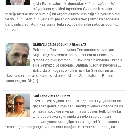
ışıklarBiz mi yalnızdık, durmadan yağmur yağardıÜşür
müydük nar çiçekleri ürperirken Gidersen kim sular
fesleğenleriKuşlar nereye sığınır akşam oluncaSessizliği dinliyorum şimdi
ve soluğunuSustuğun yerde birşeyler kırılıyorBekleyiş diyorum caddelere,
dalıp gidiyorsun Adını yazıyorum bütün otobüs duraklarınaÖpüştüğümüz
her yer […]
ÖMÜR’CÜ GELDİ ÇOCUK ! / Fikret YAZ
Beklemez. Topla arta kalanı Pencereden satıver çocuk …
Kuytu köşe söz verilmişler Süründürür öldürmez. Süpür
gitsen Geç oldu istemez… Küskün yıldız asardım Kırılgan
şiire Yetmez diye geceme.. Unutma ! Çıkın et heybeme…
Bak orda bir kaç imge kalmış Eski bir Şair’den miras.
Nasılsa son dizeye saklanmış. İyi bak eskitme ! Sana kalsın… Resme
ısınmamıştım. Bir […]
Sarıl Bana / M Can Güney
SARIL BANA şimdi desem ki geçecek bu yaşananlar da
geçecek geriye bir tek seni sevdiğim kalacak bende bir de
o masum çocukların yangın mavisi gözleri belki bir de bir
türlü duyulmayan çığlığında annelerin yüreğimizin
kanayan yarası kardeşliğe hasret o güzel ülkem sanma
sakın değmez bu yangın yeri bu darmadağan, cehenneme dönmüş ülke