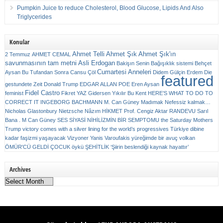
Pumpkin Juice to reduce Cholesterol, Blood Glucose, Lipids And Also
Triglycerides
Konular
Ahmet Telli
Ahmet Şık
Ahmet Şık'ın
2 Temmuz
AHMET CEMAL
savunmasının tam metni
Asli Erdogan
Bakişın Senin
Bağışıklık sistemi
Behçet
Cumartesi Anneleri
Aysan
Bu Tufandan Sonra
Cansu Çöl
Didem Gülçin Erdem
Die
featured
gestundete Zeit
Donald Trump
EDGAR ALLAN POE
Eren Aysan
Fidel Castro
feminist
Fikret YAZ
Gidersen Yıkılır Bu Kent
HERE’S WHAT TO DO TO
CORRECT IT
INGEBORG BACHMANN
M. Can Güney
Madımak
Nefessiz kalmak…
Nicholas Glastonbury
Nietzsche
Nâzım HİKMET
Prof. Cengiz Aktar
RANDEVU
Sarıl
Bana . M Can Güney
SES
SİYASİ NİHİLİZMİN BİR SEMPTOMU
the Saturday Mothers
Trump victory comes with a silver lining for the world’s progressives
Türkiye dibine
kadar faşizmi yaşayacak
Vizyoner
Yanis Varoufakis
yüreğimde bir avuç volkan
ÖMÜR'CÜ GELDİ ÇOCUK
öykü
ŞEHİTLİK
‘Şiirin beslendiği kaynak hayattır’
Archives
Archives