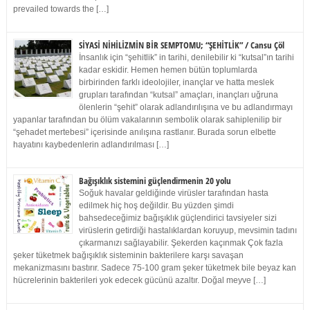
prevailed towards the […]
SİYASİ NİHİLİZMİN BİR SEMPTOMU; “ŞEHİTLİK” / Cansu Çöl
İnsanlık için “şehitlik” in tarihi, denilebilir ki “kutsal”ın tarihi
kadar eskidir. Hemen hemen bütün toplumlarda
birbirinden farklı ideolojiler, inançlar ve hatta meslek
grupları tarafından “kutsal” amaçları, inançları uğruna
ölenlerin “şehit” olarak adlandırılışına ve bu adlandırmayı
yapanlar tarafından bu ölüm vakalarının sembolik olarak sahiplenilip bir
“şehadet mertebesi” içerisinde anılışına rastlanır. Burada sorun elbette
hayatını kaybedenlerin adlandırılması […]
Bağışıklık sistemini güçlendirmenin 20 yolu
Soğuk havalar geldiğinde virüsler tarafından hasta
edilmek hiç hoş değildir. Bu yüzden şimdi
bahsedeceğimiz bağışıklık güçlendirici tavsiyeler sizi
virüslerin getirdiği hastalıklardan koruyup, mevsimin tadını
çıkarmanızı sağlayabilir. Şekerden kaçınmak Çok fazla
şeker tüketmek bağışıklık sisteminin bakterilere karşı savaşan
mekanizmasını bastırır. Sadece 75-100 gram şeker tüketmek bile beyaz kan
hücrelerinin bakterileri yok edecek gücünü azaltır. Doğal meyve […]