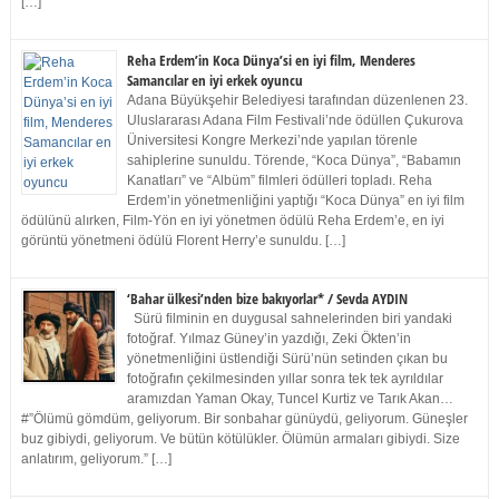
[…]
Reha Erdem’in Koca Dünya’si en iyi film, Menderes
Samancılar en iyi erkek oyuncu
Adana Büyükşehir Belediyesi tarafından düzenlenen 23.
Uluslararası Adana Film Festivali’nde ödüllen Çukurova
Üniversitesi Kongre Merkezi’nde yapılan törenle
sahiplerine sunuldu. Törende, “Koca Dünya”, “Babamın
Kanatları” ve “Albüm” filmleri ödülleri topladı. Reha
Erdem’in yönetmenliğini yaptığı “Koca Dünya” en iyi film
ödülünü alırken, Film-Yön en iyi yönetmen ödülü Reha Erdem’e, en iyi
görüntü yönetmeni ödülü Florent Herry’e sunuldu. […]
‘Bahar ülkesi’nden bize bakıyorlar* / Sevda AYDIN
Sürü filminin en duygusal sahnelerinden biri yandaki
fotoğraf. Yılmaz Güney’in yazdığı, Zeki Ökten’in
yönetmenliğini üstlendiği Sürü’nün setinden çıkan bu
fotoğrafın çekilmesinden yıllar sonra tek tek ayrıldılar
aramızdan Yaman Okay, Tuncel Kurtiz ve Tarık Akan…
#”Ölümü gömdüm, geliyorum. Bir sonbahar günüydü, geliyorum. Güneşler
buz gibiydi, geliyorum. Ve bütün kötülükler. Ölümün armaları gibiydi. Size
anlatırım, geliyorum.” […]