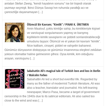
anlatan Stefan Zweig, “kendi hayatının sonunu” ise bir trajedi olarak
yazmayı seçmişti. İkinci Dünya Savaşı’nın ruhunda yarattığı acı ve
çaresizliğe dayanamayan […]
Ölümcül Bir Kavram; “Kimlik” / PINAR K. ÜRETMEN
Amin Maalouf, çoklu kimliğe sahip, bu kimlikleriyle kişisel
ve varoluşsal sorgulamasını yapmış ve barışmış
kişiliklerin kimlik savaşlarını ve şiddeti sonlandırabileceği
umudunu taşıyor. Ölümcül ve el yakan bir kavram “kimlik”.
Nice katliam, cinayet, şiddet ve vahşetin bahanesi.
Günümüz dünyasının distopyaya ve günümüz insanınınsa eleştirel zekâdan
yoksun otomatlar haline gelmesinin şifresi. Oysa kimlik, kim olduğunu
arayan, varoluşunu […]
Sabahattin Ali’s magical tale of Turkish love and loss in Berlin
/ Malcolm Forbes
Sabahattin Ali led a short but eventful life. Regarded by
many as the father of modernist Turkish literature, Ali was
also a teacher, translator and journalist. His left-leaning
newspaper, Marco Pasa, became a target of government
censorship in the 1940s due to its satirical editorials. Ali also sailed too
close to the wind and was […]