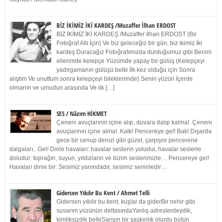
BİZ İKİMİZ İKİ KARDEŞ /Muzaffer İlhan ERDOST
BİZ İKİMİZ İKİ KARDEŞ /Muzaffer İlhan ERDOST (Bir
Fotoğraf Altı İçin) Ve biz geleceğiz bir gün, biz ikimiz İki
kardeş Duracağız Fotoğrafımızda durduğumuz gibi Benim
ellerimde kelepçe Yüzümde yapay bir gülüş (Kelepçeyi
yadırgamanın gülüşü belki İlk kez olduğu için Sonra
alıştım Ve unuttum sonra kelepçeyi bileklerimde) Senin yüzün İçerde
olmanın ve umudun arasında Ve ilk […]
SES / Nâzım HİKMET
Çeneni avuçlarının içine alıp, duvara dalıp kalma!. Çeneni
avuçlarının içine alma!. Kalk! Pencereye gel! Bak! Dışarda
gece bir cenup denizi gibi güzel, çarpıyor pencerene
dalgaları.. Gel! Dinle havaları: havalar seslerin yoludur, havalar seslerle
doludur: toprağın, suyun, yıldızların ve bizim seslerimizle… Pencereye gel!
Havaları dinle bir: Sesimiz yanındadır, sesimiz seninledir…
Gidersen Yıkılır Bu Kent / Ahmet Telli
Gidersen yıkılır bu kent, kuşlar da giderBir nehir gibi
susarım yüzünün deltasındaYanlış adreslerdeydik,
kimliksizdik belkiSarışın bir şaşkınlık olurdu bütün