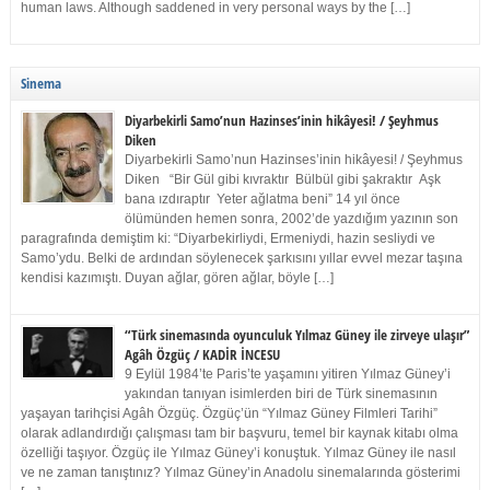
human laws. Although saddened in very personal ways by the […]
Sinema
Diyarbekirli Samo’nun Hazinses’inin hikâyesi! / Şeyhmus
Diken
Diyarbekirli Samo’nun Hazinses’inin hikâyesi! / Şeyhmus
Diken “Bir Gül gibi kıvraktır Bülbül gibi şakraktır Aşk
bana ızdıraptır Yeter ağlatma beni” 14 yıl önce
ölümünden hemen sonra, 2002’de yazdığım yazının son
paragrafında demiştim ki: “Diyarbekirliydi, Ermeniydi, hazin sesliydi ve
Samo’ydu. Belki de ardından söylenecek şarkısını yıllar evvel mezar taşına
kendisi kazımıştı. Duyan ağlar, gören ağlar, böyle […]
“Türk sinemasında oyunculuk Yılmaz Güney ile zirveye ulaşır”
Agâh Özgüç / KADİR İNCESU
9 Eylül 1984’te Paris’te yaşamını yitiren Yılmaz Güney’i
yakından tanıyan isimlerden biri de Türk sinemasının
yaşayan tarihçisi Agâh Özgüç. Özgüç’ün “Yılmaz Güney Filmleri Tarihi”
olarak adlandırdığı çalışması tam bir başvuru, temel bir kaynak kitabı olma
özelliği taşıyor. Özgüç ile Yılmaz Güney’i konuştuk. Yılmaz Güney ile nasıl
ve ne zaman tanıştınız? Yılmaz Güney’in Anadolu sinemalarında gösterimi