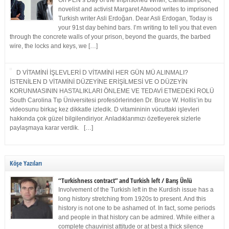
On PEN’s Day of the Imprisoned Writer, Canadian poet,
novelist and activist Margaret Atwood writes to imprisoned
Turkish writer Asli Erdoğan. Dear Asli Erdogan, Today is
your 91st day behind bars. I’m writing to tell you that even
through the concrete walls of your prison, beyond the guards, the barbed
wire, the locks and keys, we […]
D VİTAMİNİ İŞLEVLERİ D VİTAMİNİ HER GÜN MÜ ALINMALI?
İSTENİLEN D VİTAMİNİ DÜZEYİNE ERİŞİLMESİ VE O DÜZEYİN
KORUNMASININ HASTALIKLARI ÖNLEME VE TEDAVİ ETMEDEKİ ROLÜ
South Carolina Tıp Üniversitesi profesörlerinden Dr. Bruce W. Hollis’in bu
videosunu birkaç kez dikkatle izledik. D vitamininin vücuttaki işlevleri
hakkında çok güzel bilgilendiriyor. Anladıklarımızı özetleyerek sizlerle
paylaşmaya karar verdik. […]
Köşe Yazıları
“Turkishness contract” and Turkish left / Barış Ünlü
Involvement of the Turkish left in the Kurdish issue has a
long history stretching from 1920s to present. And this
history is not one to be ashamed of. In fact, some periods
and people in that history can be admired. While either a
complete chauvinist attitude or at best a thick silence