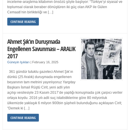
inceleme-araştırma kitabımın önsözü şöyle başlıyor: “Türkiye’yi siyasal ve
toplumsal olarak beraber dönüştüren iki güç olan AKP ile Gülen
Cemaati’nin birlikteliği ve […]
CONTINUE READING
Ahmet Şık’ın Duruşmada
Engellenen Savunması – ARALIK
2017
Güneyin Işıkları
|
February 16, 2025
361 gündür tutuklu gazeteci Ahmet Şık’ın
dünkü (25 Aralık) duruşmada engellenen
beyanının tam metnini yayınlıyoruz Yargıtay
Başkanı İsmail Rüştü Cirit, yeni adli yılın
açılışı vesilesiyle 23 Kasım 2017’de yaptığı konuşmada çok çarpıcı veriler
ortaya koydu. 2016 yılı adli suç istatistiklerine göre 80 milyonluk
ülkemizde yaklaşık 6 milyon 900bin şüpheli bulunduğunu açıklayan Cirit;
“Demek ki […]
CONTINUE READING