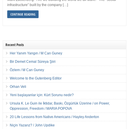
infrastructure” built by the company […]
CONTINUE READING
Recent Posts
Her Yanım Yangın / M Can Guney
Bir Demet Cemal Süreya Şiiri
Özlem / M Can Guney
Welcome to the Gutenberg Editor
Orhan Veli
Yeni başlayanlar için: Kürt Sorunu nedir?
Ursula K. Le Guin ile İktidar, Baskı, Özgürlük Üzerine / on Power,
Oppression, Freedom / MARIA POPOVA
20 Life Lessons from Native Americans / Hayley Anderton
Niçin Yazarız? / John Updike