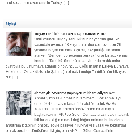
and socialist movements in Turkey. […]
Söyleşi
Turgay Tanülkü: BU RÖPORTAJI OKUMALISINIZ
Ünlü oyuncu Turgay Tanülkü’nün hayatı film gibi. 62
yaşındaki oyuncu, 18 yaşında girdiği cezaevinden 26
yaşında başka biri olarak çıkmış. Özgürlüğe ilk adımı
atarken “Ben geri döneceğim buraya!” diye bir söz vermiş
kendine. Tanülkü, ömrünü cezaevlerinde mahkumları
tiyatroyla buluşturmaya adamış bir oyuncu… Çoğu insanın Eşkıya Dünyaya
Hükümdar Olmaz dizisinde Şahinağa olarak tanıdığı Tanülkü’nün hikayesi
dizi […]
Ahmet Şık “Savunma yapmıyorum itham ediyorum!”
Ahmet Şık’ın savunmasının tam metni: Sözlerime 3 yıl
önce, 2014’te yayımlanan ‘Paralel Yürüdük Biz Bu
Yollarda’ isimli kitabımın önsözünden bir alıntıyla
başlayacağım. AKP ve Gülen Cemaati arasındaki mafyatik
iktidar ortaklığının nasıl dağıldığını anlatan bu inceleme-
araştırma kitabımın önsözü şöyle başlıyor: “Türkiye’yi siyasal ve toplumsal
olarak beraber dönüştüren iki güç olan AKP ile Gülen Cemaati’nin