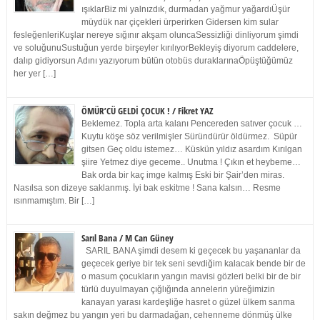
ışıklarBiz mi yalnızdık, durmadan yağmur yağardıÜşür
müydük nar çiçekleri ürperirken Gidersen kim sular
fesleğenleriKuşlar nereye sığınır akşam oluncaSessizliği dinliyorum şimdi
ve soluğunuSustuğun yerde birşeyler kırılıyorBekleyiş diyorum caddelere,
dalıp gidiyorsun Adını yazıyorum bütün otobüs duraklarınaÖpüştüğümüz
her yer […]
ÖMÜR’CÜ GELDİ ÇOCUK ! / Fikret YAZ
Beklemez. Topla arta kalanı Pencereden satıver çocuk …
Kuytu köşe söz verilmişler Süründürür öldürmez. Süpür
gitsen Geç oldu istemez… Küskün yıldız asardım Kırılgan
şiire Yetmez diye geceme.. Unutma ! Çıkın et heybeme…
Bak orda bir kaç imge kalmış Eski bir Şair’den miras.
Nasılsa son dizeye saklanmış. İyi bak eskitme ! Sana kalsın… Resme
ısınmamıştım. Bir […]
Sarıl Bana / M Can Güney
SARIL BANA şimdi desem ki geçecek bu yaşananlar da
geçecek geriye bir tek seni sevdiğim kalacak bende bir de
o masum çocukların yangın mavisi gözleri belki bir de bir
türlü duyulmayan çığlığında annelerin yüreğimizin
kanayan yarası kardeşliğe hasret o güzel ülkem sanma
sakın değmez bu yangın yeri bu darmadağan, cehenneme dönmüş ülke