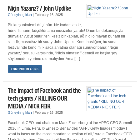
Niçin Yazarız? / John Updike
Güneyin Işıkları
|
February 16, 2025
Bir kurşunkalemi düşünün. Ne kadar sessiz,
hünerli, narin, küçüktür ama mucizeler yaratır! Onun bir dokunuşuyla
dünyalar vücut bulur; tehlikesiz bir kaplan, ağırlığı olmayan buharlı bir
silindir, masrafsız bir saray. John Updike Konu başlığım, bu sanat
festivalinde kendimi kısaca anlatma olanağı sunuyor bana; “Niçin
yazarız,” sorusu karşısında, “Niçin olmasın,” demeli ve başka şey
söylemeden yerime oturmalıydım. Ama […]
CONTINUE READING
The impact of Facebook and the
tech giants / KILLING OUR
MEDIA / NICK FEIK
Güneyin Işıkları
|
February 16, 2025
Facebook CEO and chairman Mark Zuckerberg at the APEC CEO Summit
2016 in Lima, Peru. © Ernesto Benavides / AFP / Getty Images “Today I
want to focus on the most important question of all,” wrote Facebook CEO
Mark Zuckerberg. “Are we building the world we all want?” The “social