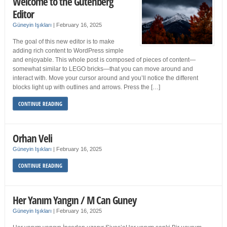
Welcome to the Gutenberg
Editor
Güneyin Işıkları
|
February 16, 2025
The goal of this new editor is to make
adding rich content to WordPress simple
and enjoyable. This whole post is composed of pieces of content—
somewhat similar to LEGO bricks—that you can move around and
interact with. Move your cursor around and you’ll notice the different
blocks light up with outlines and arrows. Press the […]
CONTINUE READING
Orhan Veli
Güneyin Işıkları
|
February 16, 2025
CONTINUE READING
Her Yanım Yangın / M Can Guney
Güneyin Işıkları
|
February 16, 2025