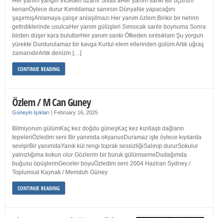
Her yanım yangın İnceden uzanır Sivas’aHer yanım sanki Bir uçurum
kenarıÖylece durur Kımıldamaz sanırsın DünyaNe yapacağını
şaşırmışAnlamaya çalışır anlaşılmazı Her yanım özlem Birikir bir nehrin
getirdiklerinde usulcaHer yanım gülüşleri Sımsıcak sarılır boynuma Sonra
birden düşer kara bulutlarHer yanım sanki Öfkeden sırılsıklam Şu yorgun
yürekte Durdurulamaz bir kavga Kurtul elem ellerinden gülüm Artık uğraş
zamanıdırArtık denizin […]
CONTINUE READING
Özlem / M Can Guney
Güneyin Işıkları
|
February 16, 2025
Bilmiyorum gülümKaç kez doğdu güneşKaç kez kızıllaştı dağların
tepeleriÖzledim seni Bir yanımda okyanusDuramaz işte öylece kıyılarda
sevişirBir yanımdaYanık kül rengi toprak sessizliğiSalınıp dururSokulur
yalnızlığıma kokun olur Gözlerim bir buruk gülümsemeDudağımda
buğusu öpüşlerinGeceler boyuÖzledim seni 2004 Haziran Sydney /
Toplumsal Kaynak / Memduh Güney
CONTINUE READING