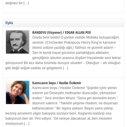
değmez bir […]
Öykü
RANDEVU (Vizyoner) / EDGAR ALLAN POE
Orada beni bekle! O yankılı vadide Mutlaka buluşacağım
seninle. (Chichester Piskoposu Henry King’in karısının
ölümü üstüne yazdığı ağıt.) Talihsiz ve gizemli adam! –
Sen ki kendi hayal gücünün parlaklığıyla afalladın,
gençliğinin alevleri arasına düştün! Hayalimde seni tekrar
görüyorum! Bir kez daha önümde duruyor siluetin! – Olduğun – ah olduğun
gibi değil soğuk vadide ve gölgelerin […]
Karıncanın boyu / Hasibe Özdemir
Karıncanın boyu / Hasibe Özdemir “Şişirdin içimi yemin
ederim ya! Deseydin methiyeler düzeceğiz, çıkmazdım
evden.” Sesi sinirden titriyor. “Sana gel demedim kızım.”
diyorum sakince. “Takıldın peşime madem, ne duyarsan
katlanacaksın.” Bir sigara yakıyor. Başını yana yatırıp,
bezmiş annelerin yılgın bakışıyla süzüyor beni. Kaşlarımı kaldırıp ona
bakıyorum ben de. Pes ediyor. “Git nereye atacaksan at, ben mezeleri
söylüyorum […]