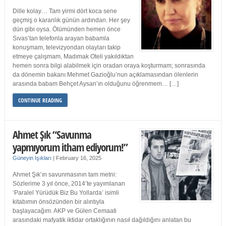
Dille kolay… Tam yirmi dört koca sene
geçmiş o karanlık günün ardından. Her şey
dün gibi oysa. Ölümünden hemen önce
Sıvas’tan telefonla arayan babamla
konuşmam, televizyondan olayları takip
etmeye çalışmam, Madımak Oteli yakıldıktan
hemen sonra bilgi alabilmek için oradan oraya koşturmam; sonrasında
da dönemin bakanı Mehmet Gazioğlu’nun açıklamasından ölenlerin
arasında babam Behçet Aysan’ın olduğunu öğrenmem… […]
CONTINUE READING
Ahmet Şık “Savunma
yapmıyorum itham ediyorum!”
Güneyin Işıkları
|
February 16, 2025
Ahmet Şık’ın savunmasının tam metni:
Sözlerime 3 yıl önce, 2014’te yayımlanan
‘Paralel Yürüdük Biz Bu Yollarda’ isimli
kitabımın önsözünden bir alıntıyla
başlayacağım. AKP ve Gülen Cemaati
arasındaki mafyatik iktidar ortaklığının nasıl dağıldığını anlatan bu