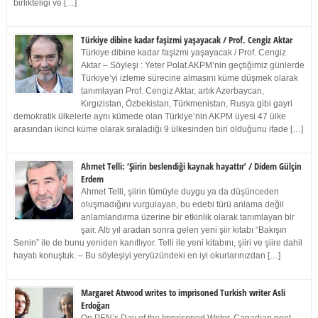
birlikteliği ve […]
Türkiye dibine kadar faşizmi yaşayacak / Prof. Cengiz Aktar
Türkiye dibine kadar faşizmi yaşayacak / Prof. Cengiz
Aktar – Söyleşi : Yeter Polat AKPM’nin geçtiğimiz günlerde
Türkiye’yi izleme sürecine almasını küme düşmek olarak
tanımlayan Prof. Cengiz Aktar, artık Azerbaycan,
Kırgızistan, Özbekistan, Türkmenistan, Rusya gibi gayri
demokratik ülkelerle aynı kümede olan Türkiye’nin AKPM üyesi 47 ülke
arasından ikinci küme olarak sıraladığı 9 ülkesinden biri olduğunu ifade […]
Ahmet Telli: ‘Şiirin beslendiği kaynak hayattır’ / Didem Gülçin
Erdem
Ahmet Telli, şiirin tümüyle duygu ya da düşünceden
oluşmadığını vurgulayan, bu edebi türü anlama değil
anlamlandırma üzerine bir etkinlik olarak tanımlayan bir
şair. Altı yıl aradan sonra gelen yeni şiir kitabı “Bakışın
Senin” ile de bunu yeniden kanıtlıyor. Telli ile yeni kitabını, şiiri ve şiire dahil
hayatı konuştuk. – Bu söyleşiyi yeryüzündeki en iyi okurlarınızdan […]
Margaret Atwood writes to imprisoned Turkish writer Asli
Erdoğan