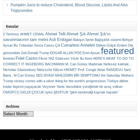
Pumpkin Juice to reduce Cholesterol, Blood Glucose, Lipids And Also
Triglycerides
Konular
Ahmet Telli
Ahmet Şık
Ahmet Şık'ın
2 Temmuz
AHMET CEMAL
savunmasının tam metni
Asli Erdogan
Bakişın Senin
Bağışıklık sistemi
Behçet
Cumartesi Anneleri
Aysan
Bu Tufandan Sonra
Cansu Çöl
Didem Gülçin Erdem
Die
featured
gestundete Zeit
Donald Trump
EDGAR ALLAN POE
Eren Aysan
Fidel Castro
feminist
Fikret YAZ
Gidersen Yıkılır Bu Kent
HERE’S WHAT TO DO TO
CORRECT IT
INGEBORG BACHMANN
M. Can Güney
Madımak
Nefessiz kalmak…
Nicholas Glastonbury
Nietzsche
Nâzım HİKMET
Prof. Cengiz Aktar
RANDEVU
Sarıl
Bana . M Can Güney
SES
SİYASİ NİHİLİZMİN BİR SEMPTOMU
the Saturday Mothers
Trump victory comes with a silver lining for the world’s progressives
Türkiye dibine
kadar faşizmi yaşayacak
Vizyoner
Yanis Varoufakis
yüreğimde bir avuç volkan
ÖMÜR'CÜ GELDİ ÇOCUK
öykü
ŞEHİTLİK
‘Şiirin beslendiği kaynak hayattır’
Archives
Archives