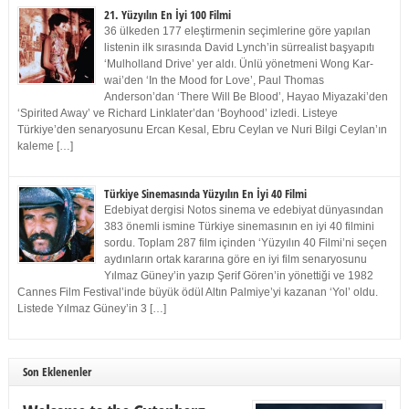
21. Yüzyılın En İyi 100 Filmi
36 ülkeden 177 eleştirmenin seçimlerine göre yapılan
listenin ilk sırasında David Lynch’in sürrealist başyapıtı
‘Mulholland Drive’ yer aldı. Ünlü yönetmeni Wong Kar-
wai’den ‘In the Mood for Love’, Paul Thomas
Anderson’dan ‘There Will Be Blood’, Hayao Miyazaki’den
‘Spirited Away’ ve Richard Linklater’dan ‘Boyhood’ izledi. Listeye
Türkiye’den senaryosunu Ercan Kesal, Ebru Ceylan ve Nuri Bilgi Ceylan’ın
kaleme […]
Türkiye Sinemasında Yüzyılın En İyi 40 Filmi
Edebiyat dergisi Notos sinema ve edebiyat dünyasından
383 önemli ismine Türkiye sinemasının en iyi 40 filmini
sordu. Toplam 287 film içinden ‘Yüzyılın 40 Filmi’ni seçen
aydınların ortak kararına göre en iyi film senaryosunu
Yılmaz Güney’in yazıp Şerif Gören’in yönettiği ve 1982
Cannes Film Festival’inde büyük ödül Altın Palmiye’yi kazanan ‘Yol’ oldu.
Listede Yılmaz Güney’in 3 […]
Son Eklenenler