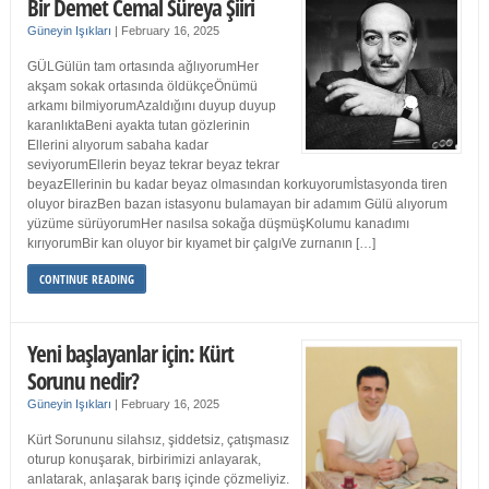
Bir Demet Cemal Süreya Şiiri
Güneyin Işıkları
|
February 16, 2025
GÜLGülün tam ortasında ağlıyorumHer
akşam sokak ortasında öldükçeÖnümü
arkamı bilmiyorumAzaldığını duyup duyup
karanlıktaBeni ayakta tutan gözlerinin
Ellerini alıyorum sabaha kadar
seviyorumEllerin beyaz tekrar beyaz tekrar
beyazEllerinin bu kadar beyaz olmasından korkuyorumİstasyonda tiren
oluyor birazBen bazan istasyonu bulamayan bir adamım Gülü alıyorum
yüzüme sürüyorumHer nasılsa sokağa düşmüşKolumu kanadımı
kırıyorumBir kan oluyor bir kıyamet bir çalgıVe zurnanın […]
CONTINUE READING
Yeni başlayanlar için: Kürt
Sorunu nedir?
Güneyin Işıkları
|
February 16, 2025
Kürt Sorununu silahsız, şiddetsiz, çatışmasız
oturup konuşarak, birbirimizi anlayarak,
anlatarak, anlaşarak barış içinde çözmeliyiz.