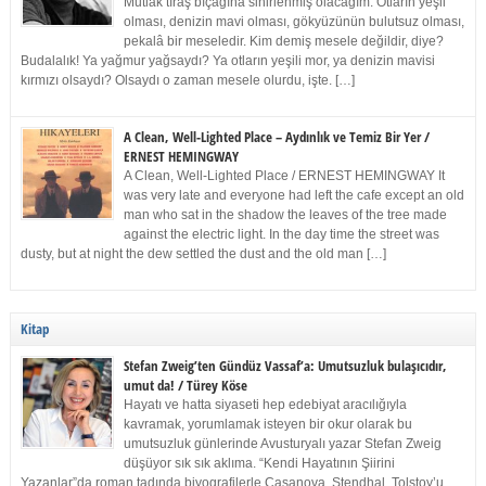
Mutlak tıraş bıçağına sinirlenmiş olacağım. Otların yeşil
olması, denizin mavi olması, gökyüzünün bulutsuz olması,
pekalâ bir meseledir. Kim demiş mesele değildir, diye?
Budalalık! Ya yağmur yağsaydı? Ya otların yeşili mor, ya denizin mavisi
kırmızı olsaydı? Olsaydı o zaman mesele olurdu, işte. […]
A Clean, Well-Lighted Place – Aydınlık ve Temiz Bir Yer /
ERNEST HEMINGWAY
A Clean, Well-Lighted Place / ERNEST HEMINGWAY It
was very late and everyone had left the cafe except an old
man who sat in the shadow the leaves of the tree made
against the electric light. In the day time the street was
dusty, but at night the dew settled the dust and the old man […]
Kitap
Stefan Zweig’ten Gündüz Vassaf’a: Umutsuzluk bulaşıcıdır,
umut da! / Türey Köse
Hayatı ve hatta siyaseti hep edebiyat aracılığıyla
kavramak, yorumlamak isteyen bir okur olarak bu
umutsuzluk günlerinde Avusturyalı yazar Stefan Zweig
düşüyor sık sık aklıma. “Kendi Hayatının Şiirini
Yazanlar”da roman tadında biyografilerle Casanova, Stendhal, Tolstoy’u