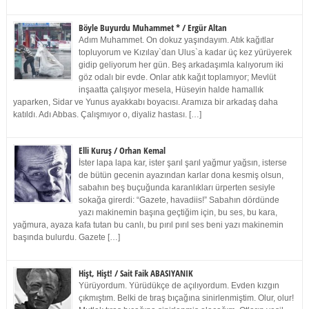
Böyle Buyurdu Muhammet * / Ergür Altan
Adım Muhammet. On dokuz yaşındayım. Atık kağıtlar
topluyorum ve Kızılay`dan Ulus`a kadar üç kez yürüyerek
gidip geliyorum her gün. Beş arkadaşımla kalıyorum iki
göz odalı bir evde. Onlar atık kağıt toplamıyor; Mevlüt
inşaatta çalışıyor mesela, Hüseyin halde hamallık
yaparken, Sidar ve Yunus ayakkabı boyacısı. Aramıza bir arkadaş daha
katıldı. Adı Abbas. Çalışmıyor o, diyaliz hastası. […]
Elli Kuruş / Orhan Kemal
İster lapa lapa kar, ister şarıl şarıl yağmur yağsın, isterse
de bütün gecenin ayazından karlar dona kesmiş olsun,
sabahın beş buçuğunda karanlıkları ürperten sesiyle
sokağa girerdi: “Gazete, havadiis!” Sabahın dördünde
yazı makinemin başına geçtiğim için, bu ses, bu kara,
yağmura, ayaza kafa tutan bu canlı, bu pırıl pırıl ses beni yazı makinemin
başında bulurdu. Gazete […]
Hişt, Hişt! / Sait Faik ABASIYANIK
Yürüyordum. Yürüdükçe de açılıyordum. Evden kızgın
çıkmıştım. Belki de tıraş bıçağına sinirlenmiştim. Olur, olur!