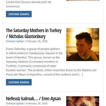
Çünkü Kürt Sorunu aslında sizin de
sorununuz.
CONTINUE READING
The Saturday Mothers in Turkey
/ Nicholas Glastonbury
Güneyin Işıkları
|
February 16, 2025
Every Saturday, a group of people gathers
in silent protest in Galatasaray Square in the
heart of Istanbul. This group, known as the
Saturday Mothers (Cumartesi Anneleri in
Turkish), is primarily composed of older
Kurdish women. The protests, which resemble those by the Madres del
Plaza del Mayo in Argentina, consist of the mothers (and […]
CONTINUE READING
Nefessiz kalmak… / Eren Aysan
Güneyin Işıkları
|
February 16, 2025