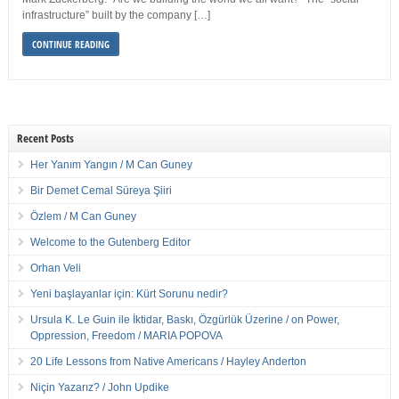
infrastructure” built by the company […]
CONTINUE READING
Recent Posts
Her Yanım Yangın / M Can Guney
Bir Demet Cemal Süreya Şiiri
Özlem / M Can Guney
Welcome to the Gutenberg Editor
Orhan Veli
Yeni başlayanlar için: Kürt Sorunu nedir?
Ursula K. Le Guin ile İktidar, Baskı, Özgürlük Üzerine / on Power,
Oppression, Freedom / MARIA POPOVA
20 Life Lessons from Native Americans / Hayley Anderton
Niçin Yazarız? / John Updike