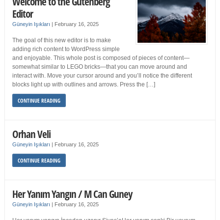
Welcome to the Gutenberg
Editor
Güneyin Işıkları
|
February 16, 2025
The goal of this new editor is to make
adding rich content to WordPress simple
and enjoyable. This whole post is composed of pieces of content—
somewhat similar to LEGO bricks—that you can move around and
interact with. Move your cursor around and you’ll notice the different
blocks light up with outlines and arrows. Press the […]
CONTINUE READING
Orhan Veli
Güneyin Işıkları
|
February 16, 2025
CONTINUE READING
Her Yanım Yangın / M Can Guney
Güneyin Işıkları
|
February 16, 2025