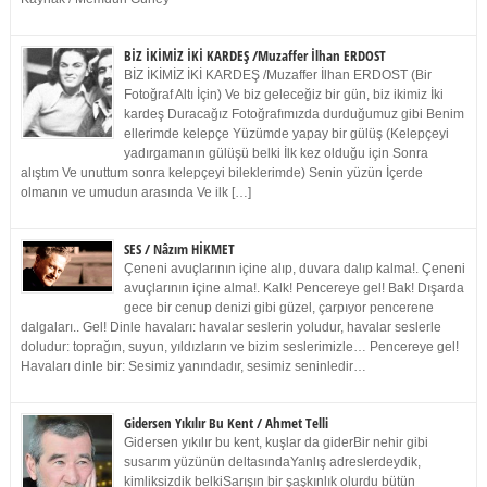
BİZ İKİMİZ İKİ KARDEŞ /Muzaffer İlhan ERDOST
BİZ İKİMİZ İKİ KARDEŞ /Muzaffer İlhan ERDOST (Bir
Fotoğraf Altı İçin) Ve biz geleceğiz bir gün, biz ikimiz İki
kardeş Duracağız Fotoğrafımızda durduğumuz gibi Benim
ellerimde kelepçe Yüzümde yapay bir gülüş (Kelepçeyi
yadırgamanın gülüşü belki İlk kez olduğu için Sonra
alıştım Ve unuttum sonra kelepçeyi bileklerimde) Senin yüzün İçerde
olmanın ve umudun arasında Ve ilk […]
SES / Nâzım HİKMET
Çeneni avuçlarının içine alıp, duvara dalıp kalma!. Çeneni
avuçlarının içine alma!. Kalk! Pencereye gel! Bak! Dışarda
gece bir cenup denizi gibi güzel, çarpıyor pencerene
dalgaları.. Gel! Dinle havaları: havalar seslerin yoludur, havalar seslerle
doludur: toprağın, suyun, yıldızların ve bizim seslerimizle… Pencereye gel!
Havaları dinle bir: Sesimiz yanındadır, sesimiz seninledir…
Gidersen Yıkılır Bu Kent / Ahmet Telli
Gidersen yıkılır bu kent, kuşlar da giderBir nehir gibi
susarım yüzünün deltasındaYanlış adreslerdeydik,
kimliksizdik belkiSarışın bir şaşkınlık olurdu bütün