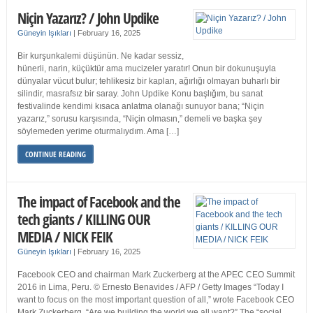
Niçin Yazarız? / John Updike
Güneyin Işıkları
|
February 16, 2025
Bir kurşunkalemi düşünün. Ne kadar sessiz,
hünerli, narin, küçüktür ama mucizeler yaratır! Onun bir dokunuşuyla
dünyalar vücut bulur; tehlikesiz bir kaplan, ağırlığı olmayan buharlı bir
silindir, masrafsız bir saray. John Updike Konu başlığım, bu sanat
festivalinde kendimi kısaca anlatma olanağı sunuyor bana; “Niçin
yazarız,” sorusu karşısında, “Niçin olmasın,” demeli ve başka şey
söylemeden yerime oturmalıydım. Ama […]
CONTINUE READING
The impact of Facebook and the
tech giants / KILLING OUR
MEDIA / NICK FEIK
Güneyin Işıkları
|
February 16, 2025
Facebook CEO and chairman Mark Zuckerberg at the APEC CEO Summit
2016 in Lima, Peru. © Ernesto Benavides / AFP / Getty Images “Today I
want to focus on the most important question of all,” wrote Facebook CEO
Mark Zuckerberg. “Are we building the world we all want?” The “social