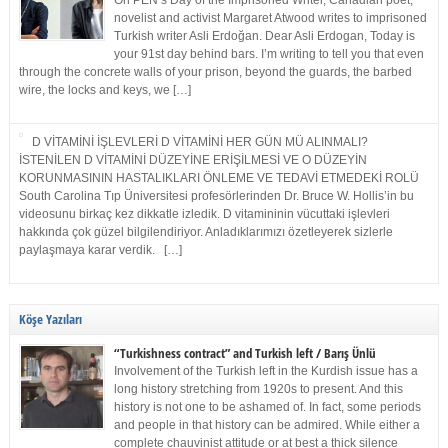
On PEN’s Day of the Imprisoned Writer, Canadian poet,
novelist and activist Margaret Atwood writes to imprisoned
Turkish writer Asli Erdoğan. Dear Asli Erdogan, Today is
your 91st day behind bars. I’m writing to tell you that even
through the concrete walls of your prison, beyond the guards, the barbed
wire, the locks and keys, we […]
D VİTAMİNİ İŞLEVLERİ D VİTAMİNİ HER GÜN MÜ ALINMALI?
İSTENİLEN D VİTAMİNİ DÜZEYİNE ERİŞİLMESİ VE O DÜZEYİN
KORUNMASININ HASTALIKLARI ÖNLEME VE TEDAVİ ETMEDEKİ ROLÜ
South Carolina Tıp Üniversitesi profesörlerinden Dr. Bruce W. Hollis’in bu
videosunu birkaç kez dikkatle izledik. D vitamininin vücuttaki işlevleri
hakkında çok güzel bilgilendiriyor. Anladıklarımızı özetleyerek sizlerle
paylaşmaya karar verdik. […]
Köşe Yazıları
“Turkishness contract” and Turkish left / Barış Ünlü
Involvement of the Turkish left in the Kurdish issue has a
long history stretching from 1920s to present. And this
history is not one to be ashamed of. In fact, some periods
and people in that history can be admired. While either a
complete chauvinist attitude or at best a thick silence