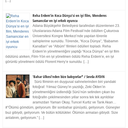
[…]
Reha Erdem’in Koca Dünya’si en iyi film, Menderes
Samancılar en iyi erkek oyuncu
Adana Büyükşehir Belediyesi tarafından düzenlenen 23.
Uluslararası Adana Film Festivali’nde ödüllen Çukurova
Üniversitesi Kongre Merkezi’nde yapılan törenle
sahiplerine sunuldu. Törende, “Koca Dünya”, “Babamın
Kanatları” ve “Albüm” filmleri ödülleri topladı. Reha
Erdem’in yönetmenliğini yaptığı “Koca Dünya” en iyi film
ödülünü alırken, Film-Yön en iyi yönetmen ödülü Reha Erdem’e, en iyi
görüntü yönetmeni ödülü Florent Herry’e sunuldu. […]
‘Bahar ülkesi’nden bize bakıyorlar* / Sevda AYDIN
Sürü filminin en duygusal sahnelerinden biri yandaki
fotoğraf. Yılmaz Güney’in yazdığı, Zeki Ökten’in
yönetmenliğini üstlendiği Sürü’nün setinden çıkan bu
fotoğrafın çekilmesinden yıllar sonra tek tek ayrıldılar
aramızdan Yaman Okay, Tuncel Kurtiz ve Tarık Akan…
#”Ölümü gömdüm, geliyorum. Bir sonbahar günüydü, geliyorum. Güneşler
buz gibiydi, geliyorum. Ve bütün kötülükler. Ölümün armaları gibiydi. Size
anlatırım, geliyorum.” […]