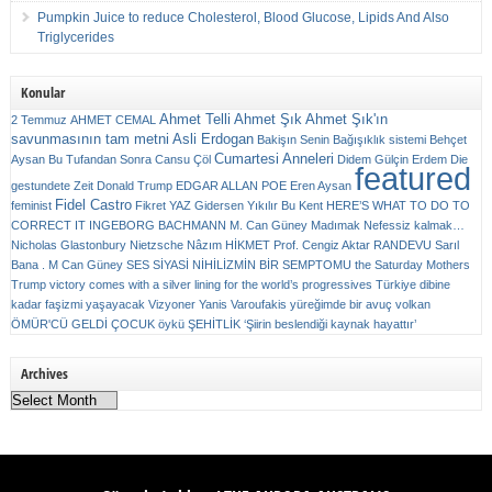
Pumpkin Juice to reduce Cholesterol, Blood Glucose, Lipids And Also
Triglycerides
Konular
Ahmet Telli
Ahmet Şık
Ahmet Şık'ın
2 Temmuz
AHMET CEMAL
savunmasının tam metni
Asli Erdogan
Bakişın Senin
Bağışıklık sistemi
Behçet
Cumartesi Anneleri
Aysan
Bu Tufandan Sonra
Cansu Çöl
Didem Gülçin Erdem
Die
featured
gestundete Zeit
Donald Trump
EDGAR ALLAN POE
Eren Aysan
Fidel Castro
feminist
Fikret YAZ
Gidersen Yıkılır Bu Kent
HERE’S WHAT TO DO TO
CORRECT IT
INGEBORG BACHMANN
M. Can Güney
Madımak
Nefessiz kalmak…
Nicholas Glastonbury
Nietzsche
Nâzım HİKMET
Prof. Cengiz Aktar
RANDEVU
Sarıl
Bana . M Can Güney
SES
SİYASİ NİHİLİZMİN BİR SEMPTOMU
the Saturday Mothers
Trump victory comes with a silver lining for the world’s progressives
Türkiye dibine
kadar faşizmi yaşayacak
Vizyoner
Yanis Varoufakis
yüreğimde bir avuç volkan
ÖMÜR'CÜ GELDİ ÇOCUK
öykü
ŞEHİTLİK
‘Şiirin beslendiği kaynak hayattır’
Archives
Archives