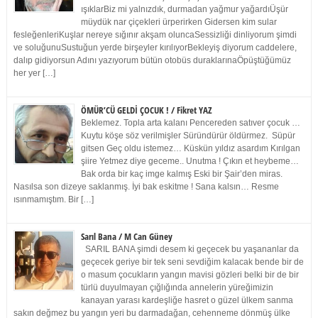
ışıklarBiz mi yalnızdık, durmadan yağmur yağardıÜşür
müydük nar çiçekleri ürperirken Gidersen kim sular
fesleğenleriKuşlar nereye sığınır akşam oluncaSessizliği dinliyorum şimdi
ve soluğunuSustuğun yerde birşeyler kırılıyorBekleyiş diyorum caddelere,
dalıp gidiyorsun Adını yazıyorum bütün otobüs duraklarınaÖpüştüğümüz
her yer […]
ÖMÜR’CÜ GELDİ ÇOCUK ! / Fikret YAZ
Beklemez. Topla arta kalanı Pencereden satıver çocuk …
Kuytu köşe söz verilmişler Süründürür öldürmez. Süpür
gitsen Geç oldu istemez… Küskün yıldız asardım Kırılgan
şiire Yetmez diye geceme.. Unutma ! Çıkın et heybeme…
Bak orda bir kaç imge kalmış Eski bir Şair’den miras.
Nasılsa son dizeye saklanmış. İyi bak eskitme ! Sana kalsın… Resme
ısınmamıştım. Bir […]
Sarıl Bana / M Can Güney
SARIL BANA şimdi desem ki geçecek bu yaşananlar da
geçecek geriye bir tek seni sevdiğim kalacak bende bir de
o masum çocukların yangın mavisi gözleri belki bir de bir
türlü duyulmayan çığlığında annelerin yüreğimizin
kanayan yarası kardeşliğe hasret o güzel ülkem sanma
sakın değmez bu yangın yeri bu darmadağan, cehenneme dönmüş ülke