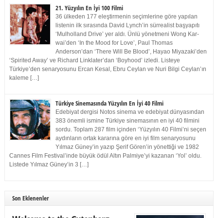
21. Yüzyılın En İyi 100 Filmi
36 ülkeden 177 eleştirmenin seçimlerine göre yapılan
listenin ilk sırasında David Lynch’in sürrealist başyapıtı
‘Mulholland Drive’ yer aldı. Ünlü yönetmeni Wong Kar-
wai’den ‘In the Mood for Love’, Paul Thomas
Anderson’dan ‘There Will Be Blood’, Hayao Miyazaki’den
‘Spirited Away’ ve Richard Linklater’dan ‘Boyhood’ izledi. Listeye
Türkiye’den senaryosunu Ercan Kesal, Ebru Ceylan ve Nuri Bilgi Ceylan’ın
kaleme […]
Türkiye Sinemasında Yüzyılın En İyi 40 Filmi
Edebiyat dergisi Notos sinema ve edebiyat dünyasından
383 önemli ismine Türkiye sinemasının en iyi 40 filmini
sordu. Toplam 287 film içinden ‘Yüzyılın 40 Filmi’ni seçen
aydınların ortak kararına göre en iyi film senaryosunu
Yılmaz Güney’in yazıp Şerif Gören’in yönettiği ve 1982
Cannes Film Festival’inde büyük ödül Altın Palmiye’yi kazanan ‘Yol’ oldu.
Listede Yılmaz Güney’in 3 […]
Son Eklenenler