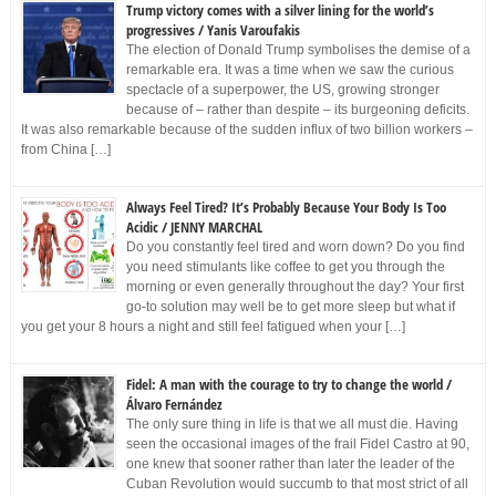
Trump victory comes with a silver lining for the world’s
progressives / Yanis Varoufakis
The election of Donald Trump symbolises the demise of a
remarkable era. It was a time when we saw the curious
spectacle of a superpower, the US, growing stronger
because of – rather than despite – its burgeoning deficits.
It was also remarkable because of the sudden influx of two billion workers –
from China […]
Always Feel Tired? It’s Probably Because Your Body Is Too
Acidic / JENNY MARCHAL
Do you constantly feel tired and worn down? Do you find
you need stimulants like coffee to get you through the
morning or even generally throughout the day? Your first
go-to solution may well be to get more sleep but what if
you get your 8 hours a night and still feel fatigued when your […]
Fidel: A man with the courage to try to change the world /
Álvaro Fernández
The only sure thing in life is that we all must die. Having
seen the occasional images of the frail Fidel Castro at 90,
one knew that sooner rather than later the leader of the
Cuban Revolution would succumb to that most strict of all