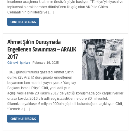
inceleme-araştırma kitabımın önsözü şöyle başlıyor: “Türkiye’yi siyasal ve
toplumsal olarak beraber dönüştüren iki güç olan AKP ile Gülen
Cemaati’nin birlikteliği ve […]
CONTINUE READING
Ahmet Şık’ın Duruşmada
Engellenen Savunması – ARALIK
2017
Güneyin Işıkları
|
February 16, 2025
361 gündür tutuklu gazeteci Ahmet Şık’ın
dünkü (25 Aralık) duruşmada engellenen
beyanının tam metnini yayınlıyoruz Yargıtay
Başkanı İsmail Rüştü Cirit, yeni adli yılın
açılışı vesilesiyle 23 Kasım 2017’de yaptığı konuşmada çok çarpıcı veriler
ortaya koydu. 2016 yılı adli suç istatistiklerine göre 80 milyonluk
ülkemizde yaklaşık 6 milyon 900bin şüpheli bulunduğunu açıklayan Cirit;
“Demek ki […]
CONTINUE READING