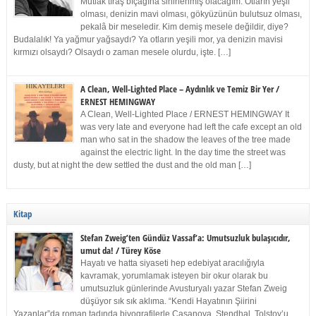
Mutlak tıraş bıçağına sinirlenmiş olacağım. Otların yeşil
olması, denizin mavi olması, gökyüzünün bulutsuz olması,
pekalâ bir meseledir. Kim demiş mesele değildir, diye?
Budalalık! Ya yağmur yağsaydı? Ya otların yeşili mor, ya denizin mavisi
kırmızı olsaydı? Olsaydı o zaman mesele olurdu, işte. […]
A Clean, Well-Lighted Place – Aydınlık ve Temiz Bir Yer /
ERNEST HEMINGWAY
A Clean, Well-Lighted Place / ERNEST HEMINGWAY It
was very late and everyone had left the cafe except an old
man who sat in the shadow the leaves of the tree made
against the electric light. In the day time the street was
dusty, but at night the dew settled the dust and the old man […]
Kitap
Stefan Zweig’ten Gündüz Vassaf’a: Umutsuzluk bulaşıcıdır,
umut da! / Türey Köse
Hayatı ve hatta siyaseti hep edebiyat aracılığıyla
kavramak, yorumlamak isteyen bir okur olarak bu
umutsuzluk günlerinde Avusturyalı yazar Stefan Zweig
düşüyor sık sık aklıma. “Kendi Hayatının Şiirini
Yazanlar”da roman tadında biyografilerle Casanova, Stendhal, Tolstoy’u