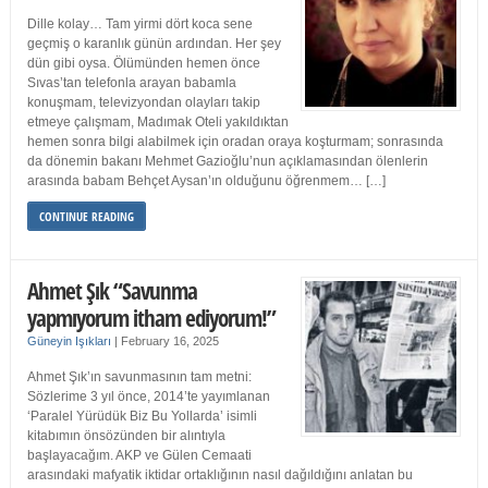
Dille kolay… Tam yirmi dört koca sene
geçmiş o karanlık günün ardından. Her şey
dün gibi oysa. Ölümünden hemen önce
Sıvas’tan telefonla arayan babamla
konuşmam, televizyondan olayları takip
etmeye çalışmam, Madımak Oteli yakıldıktan
hemen sonra bilgi alabilmek için oradan oraya koşturmam; sonrasında
da dönemin bakanı Mehmet Gazioğlu’nun açıklamasından ölenlerin
arasında babam Behçet Aysan’ın olduğunu öğrenmem… […]
CONTINUE READING
Ahmet Şık “Savunma
yapmıyorum itham ediyorum!”
Güneyin Işıkları
|
February 16, 2025
Ahmet Şık’ın savunmasının tam metni:
Sözlerime 3 yıl önce, 2014’te yayımlanan
‘Paralel Yürüdük Biz Bu Yollarda’ isimli
kitabımın önsözünden bir alıntıyla
başlayacağım. AKP ve Gülen Cemaati
arasındaki mafyatik iktidar ortaklığının nasıl dağıldığını anlatan bu