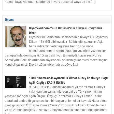
human laws. Although saddened in very personal ways by the […]
Sinema
Diyarbekirli Samo’nun Hazinses’inin hikâyesi! / Şeyhmus
Diken
Diyarbekirli Samo’nun Hazinses’inin hikâyesi! / Şeyhmus
Diken “Bir Gül gibi kıvraktır Bülbül gibi şakraktır Aşk
bana ızdıraptır Yeter ağlatma beni” 14 yıl önce
ölümünden hemen sonra, 2002’de yazdığım yazının son
paragrafında demiştim ki: “Diyarbekirliydi, Ermeniydi, hazin sesliydi ve
Samo’ydu. Belki de ardından söylenecek şarkısını yıllar evvel mezar taşına
kendisi kazımıştı. Duyan ağlar, gören ağlar, böyle […]
“Türk sinemasında oyunculuk Yılmaz Güney ile zirveye ulaşır”
Agâh Özgüç / KADİR İNCESU
9 Eylül 1984’te Paris’te yaşamını yitiren Yılmaz Güney’i
yakından tanıyan isimlerden biri de Türk sinemasının
yaşayan tarihçisi Agâh Özgüç. Özgüç’ün “Yılmaz Güney Filmleri Tarihi”
olarak adlandırdığı çalışması tam bir başvuru, temel bir kaynak kitabı olma
özelliği taşıyor. Özgüç ile Yılmaz Güney’i konuştuk. Yılmaz Güney ile nasıl
ve ne zaman tanıştınız? Yılmaz Güney’in Anadolu sinemalarında gösterimi