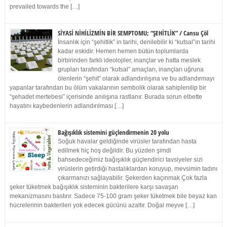
prevailed towards the […]
SİYASİ NİHİLİZMİN BİR SEMPTOMU; “ŞEHİTLİK” / Cansu Çöl
İnsanlık için “şehitlik” in tarihi, denilebilir ki “kutsal”ın tarihi
kadar eskidir. Hemen hemen bütün toplumlarda
birbirinden farklı ideolojiler, inançlar ve hatta meslek
grupları tarafından “kutsal” amaçları, inançları uğruna
ölenlerin “şehit” olarak adlandırılışına ve bu adlandırmayı
yapanlar tarafından bu ölüm vakalarının sembolik olarak sahiplenilip bir
“şehadet mertebesi” içerisinde anılışına rastlanır. Burada sorun elbette
hayatını kaybedenlerin adlandırılması […]
Bağışıklık sistemini güçlendirmenin 20 yolu
Soğuk havalar geldiğinde virüsler tarafından hasta
edilmek hiç hoş değildir. Bu yüzden şimdi
bahsedeceğimiz bağışıklık güçlendirici tavsiyeler sizi
virüslerin getirdiği hastalıklardan koruyup, mevsimin tadını
çıkarmanızı sağlayabilir. Şekerden kaçınmak Çok fazla
şeker tüketmek bağışıklık sisteminin bakterilere karşı savaşan
mekanizmasını bastırır. Sadece 75-100 gram şeker tüketmek bile beyaz kan
hücrelerinin bakterileri yok edecek gücünü azaltır. Doğal meyve […]