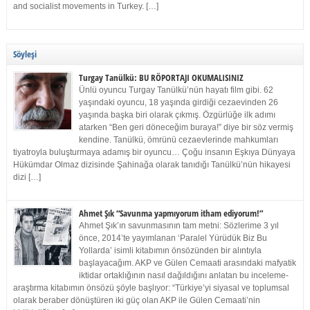
and socialist movements in Turkey. […]
Söyleşi
Turgay Tanülkü: BU RÖPORTAJI OKUMALISINIZ
Ünlü oyuncu Turgay Tanülkü’nün hayatı film gibi. 62
yaşındaki oyuncu, 18 yaşında girdiği cezaevinden 26
yaşında başka biri olarak çıkmış. Özgürlüğe ilk adımı
atarken “Ben geri döneceğim buraya!” diye bir söz vermiş
kendine. Tanülkü, ömrünü cezaevlerinde mahkumları
tiyatroyla buluşturmaya adamış bir oyuncu… Çoğu insanın Eşkıya Dünyaya
Hükümdar Olmaz dizisinde Şahinağa olarak tanıdığı Tanülkü’nün hikayesi
dizi […]
Ahmet Şık “Savunma yapmıyorum itham ediyorum!”
Ahmet Şık’ın savunmasının tam metni: Sözlerime 3 yıl
önce, 2014’te yayımlanan ‘Paralel Yürüdük Biz Bu
Yollarda’ isimli kitabımın önsözünden bir alıntıyla
başlayacağım. AKP ve Gülen Cemaati arasındaki mafyatik
iktidar ortaklığının nasıl dağıldığını anlatan bu inceleme-
araştırma kitabımın önsözü şöyle başlıyor: “Türkiye’yi siyasal ve toplumsal
olarak beraber dönüştüren iki güç olan AKP ile Gülen Cemaati’nin