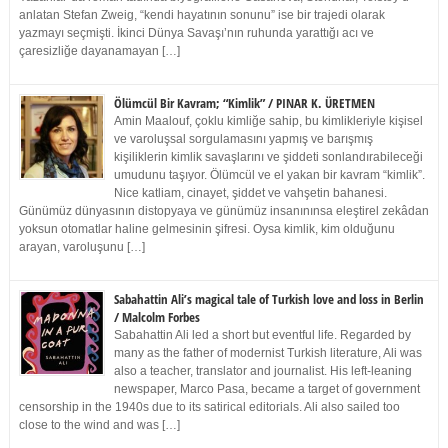
anlatan Stefan Zweig, “kendi hayatının sonunu” ise bir trajedi olarak
yazmayı seçmişti. İkinci Dünya Savaşı’nın ruhunda yarattığı acı ve
çaresizliğe dayanamayan […]
Ölümcül Bir Kavram; “Kimlik” / PINAR K. ÜRETMEN
Amin Maalouf, çoklu kimliğe sahip, bu kimlikleriyle kişisel
ve varoluşsal sorgulamasını yapmış ve barışmış
kişiliklerin kimlik savaşlarını ve şiddeti sonlandırabileceği
umudunu taşıyor. Ölümcül ve el yakan bir kavram “kimlik”.
Nice katliam, cinayet, şiddet ve vahşetin bahanesi.
Günümüz dünyasının distopyaya ve günümüz insanınınsa eleştirel zekâdan
yoksun otomatlar haline gelmesinin şifresi. Oysa kimlik, kim olduğunu
arayan, varoluşunu […]
Sabahattin Ali’s magical tale of Turkish love and loss in Berlin
/ Malcolm Forbes
Sabahattin Ali led a short but eventful life. Regarded by
many as the father of modernist Turkish literature, Ali was
also a teacher, translator and journalist. His left-leaning
newspaper, Marco Pasa, became a target of government
censorship in the 1940s due to its satirical editorials. Ali also sailed too
close to the wind and was […]