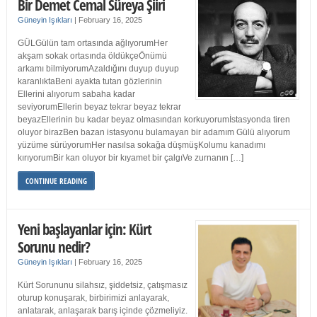
Bir Demet Cemal Süreya Şiiri
Güneyin Işıkları
|
February 16, 2025
GÜLGülün tam ortasında ağlıyorumHer
akşam sokak ortasında öldükçeÖnümü
arkamı bilmiyorumAzaldığını duyup duyup
karanlıktaBeni ayakta tutan gözlerinin
Ellerini alıyorum sabaha kadar
seviyorumEllerin beyaz tekrar beyaz tekrar
beyazEllerinin bu kadar beyaz olmasından korkuyorumİstasyonda tiren
oluyor birazBen bazan istasyonu bulamayan bir adamım Gülü alıyorum
yüzüme sürüyorumHer nasılsa sokağa düşmüşKolumu kanadımı
kırıyorumBir kan oluyor bir kıyamet bir çalgıVe zurnanın […]
CONTINUE READING
Yeni başlayanlar için: Kürt
Sorunu nedir?
Güneyin Işıkları
|
February 16, 2025
Kürt Sorununu silahsız, şiddetsiz, çatışmasız
oturup konuşarak, birbirimizi anlayarak,
anlatarak, anlaşarak barış içinde çözmeliyiz.