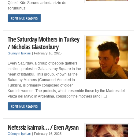
Çünkü Kürt Sorunu aslında sizin de
sorununuz.
CONTINUE READING
The Saturday Mothers in Turkey
/ Nicholas Glastonbury
Güneyin Işıkları
|
February 16, 2025
Every Saturday, a group of people gathers
in silent protest in Galatasaray Square in the
heart of Istanbul. This group, known as the
Saturday Mothers (Cumartesi Anneleri in
Turkish), is primarily composed of older
Kurdish women. The protests, which resemble those by the Madres del
Plaza del Mayo in Argentina, consist of the mothers (and […]
CONTINUE READING
Nefessiz kalmak… / Eren Aysan
Güneyin Işıkları
|
February 16, 2025