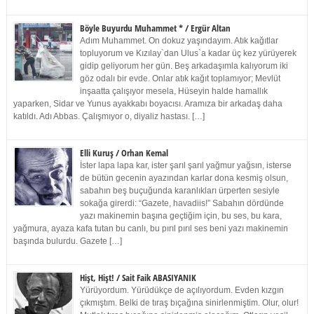
Böyle Buyurdu Muhammet * / Ergür Altan
Adım Muhammet. On dokuz yaşındayım. Atık kağıtlar
topluyorum ve Kızılay`dan Ulus`a kadar üç kez yürüyerek
gidip geliyorum her gün. Beş arkadaşımla kalıyorum iki
göz odalı bir evde. Onlar atık kağıt toplamıyor; Mevlüt
inşaatta çalışıyor mesela, Hüseyin halde hamallık
yaparken, Sidar ve Yunus ayakkabı boyacısı. Aramıza bir arkadaş daha
katıldı. Adı Abbas. Çalışmıyor o, diyaliz hastası. […]
Elli Kuruş / Orhan Kemal
İster lapa lapa kar, ister şarıl şarıl yağmur yağsın, isterse
de bütün gecenin ayazından karlar dona kesmiş olsun,
sabahın beş buçuğunda karanlıkları ürperten sesiyle
sokağa girerdi: “Gazete, havadiis!” Sabahın dördünde
yazı makinemin başına geçtiğim için, bu ses, bu kara,
yağmura, ayaza kafa tutan bu canlı, bu pırıl pırıl ses beni yazı makinemin
başında bulurdu. Gazete […]
Hişt, Hişt! / Sait Faik ABASIYANIK
Yürüyordum. Yürüdükçe de açılıyordum. Evden kızgın
çıkmıştım. Belki de tıraş bıçağına sinirlenmiştim. Olur, olur!