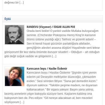
değmez bir […]
Öykü
RANDEVU (Vizyoner) / EDGAR ALLAN POE
Orada beni bekle! O yankılı vadide Mutlaka buluşacağım
seninle. (Chichester Piskoposu Henry King’in karısının
ölümü üstüne yazdığı ağıt.) Talihsiz ve gizemli adam! –
Sen ki kendi hayal gücünün parlaklığıyla afalladın,
gençliğinin alevleri arasına düştün! Hayalimde seni tekrar
görüyorum! Bir kez daha önümde duruyor siluetin! – Olduğun – ah olduğun
gibi değil soğuk vadide ve gölgelerin […]
Karıncanın boyu / Hasibe Özdemir
Karıncanın boyu / Hasibe Özdemir “Şişirdin içimi yemin
ederim ya! Deseydin methiyeler düzeceğiz, çıkmazdım
evden.” Sesi sinirden titriyor. “Sana gel demedim kızım.”
diyorum sakince. “Takıldın peşime madem, ne duyarsan
katlanacaksın.” Bir sigara yakıyor. Başını yana yatırıp,
bezmiş annelerin yılgın bakışıyla süzüyor beni. Kaşlarımı kaldırıp ona
bakıyorum ben de. Pes ediyor. “Git nereye atacaksan at, ben mezeleri
söylüyorum […]