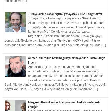
birlikteliği ve […]
Türkiye dibine kadar faşizmi yaşayacak / Prof. Cengiz Aktar
Türkiye dibine kadar faşizmi yaşayacak / Prof. Cengiz
Aktar – Söyleşi : Yeter Polat AKPM’nin geçtiğimiz günlerde
Türkiye’yi izleme sürecine almasını küme düşmek olarak
tanımlayan Prof. Cengiz Aktar, artık Azerbaycan,
Kırgızistan, Özbekistan, Türkmenistan, Rusya gibi gayri
demokratik ülkelerle aynı kümede olan Türkiye’nin AKPM üyesi 47 ülke
arasından ikinci küme olarak sıraladığı 9 ülkesinden biri olduğunu ifade […]
Ahmet Telli: ‘Şiirin beslendiği kaynak hayattır’ / Didem Gülçin
Erdem
Ahmet Telli, şiirin tümüyle duygu ya da düşünceden
oluşmadığını vurgulayan, bu edebi türü anlama değil
anlamlandırma üzerine bir etkinlik olarak tanımlayan bir
şair. Altı yıl aradan sonra gelen yeni şiir kitabı “Bakışın
Senin” ile de bunu yeniden kanıtlıyor. Telli ile yeni kitabını, şiiri ve şiire dahil
hayatı konuştuk. – Bu söyleşiyi yeryüzündeki en iyi okurlarınızdan […]
Margaret Atwood writes to imprisoned Turkish writer Asli
Erdoğan