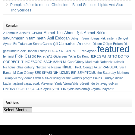
Pumpkin Juice to reduce Cholesterol, Blood Glucose, Lipids And Also
Triglycerides
Konular
Ahmet Telli
Ahmet Şık
Ahmet Şık'ın
2 Temmuz
AHMET CEMAL
savunmasının tam metni
Asli Erdogan
Bakişın Senin
Bağışıklık sistemi
Behçet
Cumartesi Anneleri
Aysan
Bu Tufandan Sonra
Cansu Çöl
Didem Gülçin Erdem
Die
featured
gestundete Zeit
Donald Trump
EDGAR ALLAN POE
Eren Aysan
Fidel Castro
feminist
Fikret YAZ
Gidersen Yıkılır Bu Kent
HERE’S WHAT TO DO TO
CORRECT IT
INGEBORG BACHMANN
M. Can Güney
Madımak
Nefessiz kalmak…
Nicholas Glastonbury
Nietzsche
Nâzım HİKMET
Prof. Cengiz Aktar
RANDEVU
Sarıl
Bana . M Can Güney
SES
SİYASİ NİHİLİZMİN BİR SEMPTOMU
the Saturday Mothers
Trump victory comes with a silver lining for the world’s progressives
Türkiye dibine
kadar faşizmi yaşayacak
Vizyoner
Yanis Varoufakis
yüreğimde bir avuç volkan
ÖMÜR'CÜ GELDİ ÇOCUK
öykü
ŞEHİTLİK
‘Şiirin beslendiği kaynak hayattır’
Archives
Archives