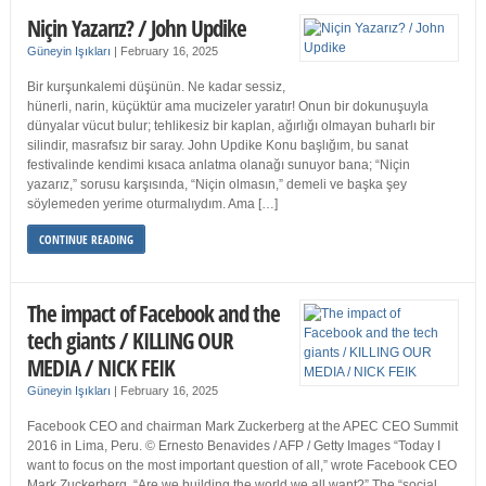
Niçin Yazarız? / John Updike
Güneyin Işıkları
|
February 16, 2025
Bir kurşunkalemi düşünün. Ne kadar sessiz,
hünerli, narin, küçüktür ama mucizeler yaratır! Onun bir dokunuşuyla
dünyalar vücut bulur; tehlikesiz bir kaplan, ağırlığı olmayan buharlı bir
silindir, masrafsız bir saray. John Updike Konu başlığım, bu sanat
festivalinde kendimi kısaca anlatma olanağı sunuyor bana; “Niçin
yazarız,” sorusu karşısında, “Niçin olmasın,” demeli ve başka şey
söylemeden yerime oturmalıydım. Ama […]
CONTINUE READING
The impact of Facebook and the
tech giants / KILLING OUR
MEDIA / NICK FEIK
Güneyin Işıkları
|
February 16, 2025
Facebook CEO and chairman Mark Zuckerberg at the APEC CEO Summit
2016 in Lima, Peru. © Ernesto Benavides / AFP / Getty Images “Today I
want to focus on the most important question of all,” wrote Facebook CEO
Mark Zuckerberg. “Are we building the world we all want?” The “social