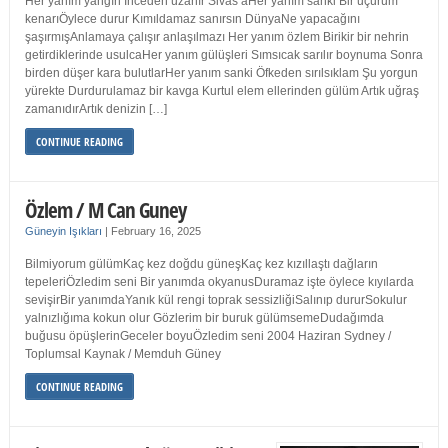
Her yanım yangın İnceden uzanır Sivas’aHer yanım sanki Bir uçurum
kenarıÖylece durur Kımıldamaz sanırsın DünyaNe yapacağını
şaşırmışAnlamaya çalışır anlaşılmazı Her yanım özlem Birikir bir nehrin
getirdiklerinde usulcaHer yanım gülüşleri Sımsıcak sarılır boynuma Sonra
birden düşer kara bulutlarHer yanım sanki Öfkeden sırılsıklam Şu yorgun
yürekte Durdurulamaz bir kavga Kurtul elem ellerinden gülüm Artık uğraş
zamanıdırArtık denizin […]
CONTINUE READING
Özlem / M Can Guney
Güneyin Işıkları
|
February 16, 2025
Bilmiyorum gülümKaç kez doğdu güneşKaç kez kızıllaştı dağların
tepeleriÖzledim seni Bir yanımda okyanusDuramaz işte öylece kıyılarda
sevişirBir yanımdaYanık kül rengi toprak sessizliğiSalınıp dururSokulur
yalnızlığıma kokun olur Gözlerim bir buruk gülümsemeDudağımda
buğusu öpüşlerinGeceler boyuÖzledim seni 2004 Haziran Sydney /
Toplumsal Kaynak / Memduh Güney
CONTINUE READING