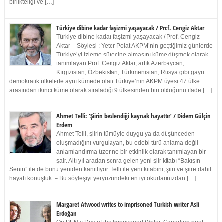
birlikteliği ve […]
Türkiye dibine kadar faşizmi yaşayacak / Prof. Cengiz Aktar
Türkiye dibine kadar faşizmi yaşayacak / Prof. Cengiz
Aktar – Söyleşi : Yeter Polat AKPM’nin geçtiğimiz günlerde
Türkiye’yi izleme sürecine almasını küme düşmek olarak
tanımlayan Prof. Cengiz Aktar, artık Azerbaycan,
Kırgızistan, Özbekistan, Türkmenistan, Rusya gibi gayri
demokratik ülkelerle aynı kümede olan Türkiye’nin AKPM üyesi 47 ülke
arasından ikinci küme olarak sıraladığı 9 ülkesinden biri olduğunu ifade […]
Ahmet Telli: ‘Şiirin beslendiği kaynak hayattır’ / Didem Gülçin
Erdem
Ahmet Telli, şiirin tümüyle duygu ya da düşünceden
oluşmadığını vurgulayan, bu edebi türü anlama değil
anlamlandırma üzerine bir etkinlik olarak tanımlayan bir
şair. Altı yıl aradan sonra gelen yeni şiir kitabı “Bakışın
Senin” ile de bunu yeniden kanıtlıyor. Telli ile yeni kitabını, şiiri ve şiire dahil
hayatı konuştuk. – Bu söyleşiyi yeryüzündeki en iyi okurlarınızdan […]
Margaret Atwood writes to imprisoned Turkish writer Asli
Erdoğan