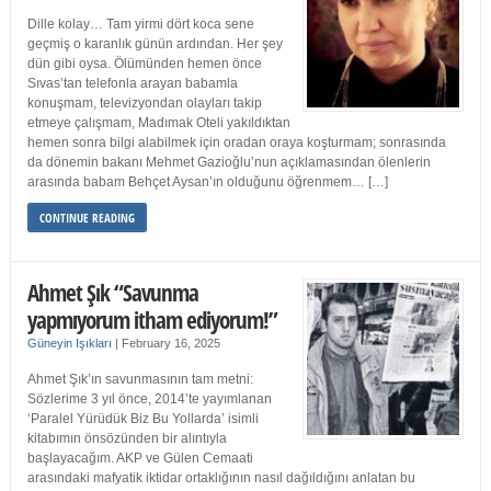
Dille kolay… Tam yirmi dört koca sene
geçmiş o karanlık günün ardından. Her şey
dün gibi oysa. Ölümünden hemen önce
Sıvas’tan telefonla arayan babamla
konuşmam, televizyondan olayları takip
etmeye çalışmam, Madımak Oteli yakıldıktan
hemen sonra bilgi alabilmek için oradan oraya koşturmam; sonrasında
da dönemin bakanı Mehmet Gazioğlu’nun açıklamasından ölenlerin
arasında babam Behçet Aysan’ın olduğunu öğrenmem… […]
CONTINUE READING
Ahmet Şık “Savunma
yapmıyorum itham ediyorum!”
Güneyin Işıkları
|
February 16, 2025
Ahmet Şık’ın savunmasının tam metni:
Sözlerime 3 yıl önce, 2014’te yayımlanan
‘Paralel Yürüdük Biz Bu Yollarda’ isimli
kitabımın önsözünden bir alıntıyla
başlayacağım. AKP ve Gülen Cemaati
arasındaki mafyatik iktidar ortaklığının nasıl dağıldığını anlatan bu