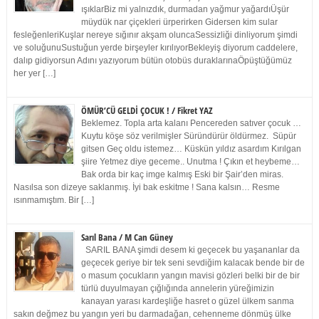
ışıklarBiz mi yalnızdık, durmadan yağmur yağardıÜşür
müydük nar çiçekleri ürperirken Gidersen kim sular
fesleğenleriKuşlar nereye sığınır akşam oluncaSessizliği dinliyorum şimdi
ve soluğunuSustuğun yerde birşeyler kırılıyorBekleyiş diyorum caddelere,
dalıp gidiyorsun Adını yazıyorum bütün otobüs duraklarınaÖpüştüğümüz
her yer […]
ÖMÜR’CÜ GELDİ ÇOCUK ! / Fikret YAZ
Beklemez. Topla arta kalanı Pencereden satıver çocuk …
Kuytu köşe söz verilmişler Süründürür öldürmez. Süpür
gitsen Geç oldu istemez… Küskün yıldız asardım Kırılgan
şiire Yetmez diye geceme.. Unutma ! Çıkın et heybeme…
Bak orda bir kaç imge kalmış Eski bir Şair’den miras.
Nasılsa son dizeye saklanmış. İyi bak eskitme ! Sana kalsın… Resme
ısınmamıştım. Bir […]
Sarıl Bana / M Can Güney
SARIL BANA şimdi desem ki geçecek bu yaşananlar da
geçecek geriye bir tek seni sevdiğim kalacak bende bir de
o masum çocukların yangın mavisi gözleri belki bir de bir
türlü duyulmayan çığlığında annelerin yüreğimizin
kanayan yarası kardeşliğe hasret o güzel ülkem sanma
sakın değmez bu yangın yeri bu darmadağan, cehenneme dönmüş ülke