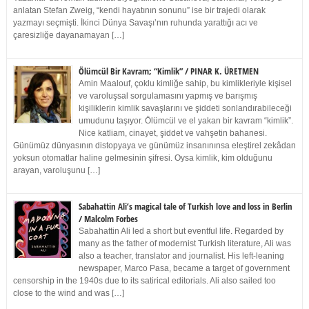
anlatan Stefan Zweig, “kendi hayatının sonunu” ise bir trajedi olarak
yazmayı seçmişti. İkinci Dünya Savaşı’nın ruhunda yarattığı acı ve
çaresizliğe dayanamayan […]
Ölümcül Bir Kavram; “Kimlik” / PINAR K. ÜRETMEN
Amin Maalouf, çoklu kimliğe sahip, bu kimlikleriyle kişisel
ve varoluşsal sorgulamasını yapmış ve barışmış
kişiliklerin kimlik savaşlarını ve şiddeti sonlandırabileceği
umudunu taşıyor. Ölümcül ve el yakan bir kavram “kimlik”.
Nice katliam, cinayet, şiddet ve vahşetin bahanesi.
Günümüz dünyasının distopyaya ve günümüz insanınınsa eleştirel zekâdan
yoksun otomatlar haline gelmesinin şifresi. Oysa kimlik, kim olduğunu
arayan, varoluşunu […]
Sabahattin Ali’s magical tale of Turkish love and loss in Berlin
/ Malcolm Forbes
Sabahattin Ali led a short but eventful life. Regarded by
many as the father of modernist Turkish literature, Ali was
also a teacher, translator and journalist. His left-leaning
newspaper, Marco Pasa, became a target of government
censorship in the 1940s due to its satirical editorials. Ali also sailed too
close to the wind and was […]