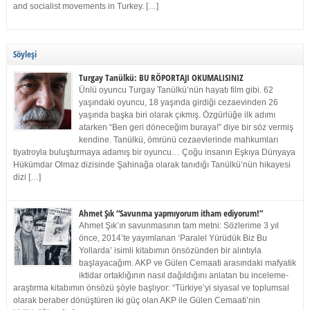
and socialist movements in Turkey. […]
Söyleşi
Turgay Tanülkü: BU RÖPORTAJI OKUMALISINIZ
Ünlü oyuncu Turgay Tanülkü’nün hayatı film gibi. 62
yaşındaki oyuncu, 18 yaşında girdiği cezaevinden 26
yaşında başka biri olarak çıkmış. Özgürlüğe ilk adımı
atarken “Ben geri döneceğim buraya!” diye bir söz vermiş
kendine. Tanülkü, ömrünü cezaevlerinde mahkumları
tiyatroyla buluşturmaya adamış bir oyuncu… Çoğu insanın Eşkıya Dünyaya
Hükümdar Olmaz dizisinde Şahinağa olarak tanıdığı Tanülkü’nün hikayesi
dizi […]
Ahmet Şık “Savunma yapmıyorum itham ediyorum!”
Ahmet Şık’ın savunmasının tam metni: Sözlerime 3 yıl
önce, 2014’te yayımlanan ‘Paralel Yürüdük Biz Bu
Yollarda’ isimli kitabımın önsözünden bir alıntıyla
başlayacağım. AKP ve Gülen Cemaati arasındaki mafyatik
iktidar ortaklığının nasıl dağıldığını anlatan bu inceleme-
araştırma kitabımın önsözü şöyle başlıyor: “Türkiye’yi siyasal ve toplumsal
olarak beraber dönüştüren iki güç olan AKP ile Gülen Cemaati’nin