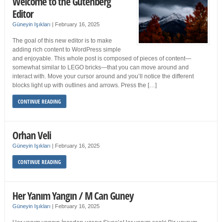
Welcome to the Gutenberg
Editor
Güneyin Işıkları
|
February 16, 2025
The goal of this new editor is to make
adding rich content to WordPress simple
and enjoyable. This whole post is composed of pieces of content—
somewhat similar to LEGO bricks—that you can move around and
interact with. Move your cursor around and you’ll notice the different
blocks light up with outlines and arrows. Press the […]
CONTINUE READING
Orhan Veli
Güneyin Işıkları
|
February 16, 2025
CONTINUE READING
Her Yanım Yangın / M Can Guney
Güneyin Işıkları
|
February 16, 2025