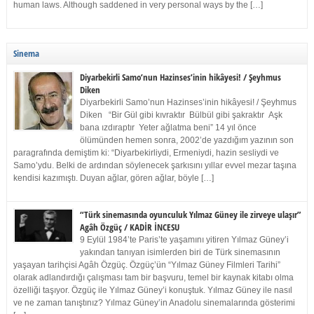
human laws. Although saddened in very personal ways by the […]
Sinema
Diyarbekirli Samo’nun Hazinses’inin hikâyesi! / Şeyhmus
Diken
Diyarbekirli Samo’nun Hazinses’inin hikâyesi! / Şeyhmus
Diken “Bir Gül gibi kıvraktır Bülbül gibi şakraktır Aşk
bana ızdıraptır Yeter ağlatma beni” 14 yıl önce
ölümünden hemen sonra, 2002’de yazdığım yazının son
paragrafında demiştim ki: “Diyarbekirliydi, Ermeniydi, hazin sesliydi ve
Samo’ydu. Belki de ardından söylenecek şarkısını yıllar evvel mezar taşına
kendisi kazımıştı. Duyan ağlar, gören ağlar, böyle […]
“Türk sinemasında oyunculuk Yılmaz Güney ile zirveye ulaşır”
Agâh Özgüç / KADİR İNCESU
9 Eylül 1984’te Paris’te yaşamını yitiren Yılmaz Güney’i
yakından tanıyan isimlerden biri de Türk sinemasının
yaşayan tarihçisi Agâh Özgüç. Özgüç’ün “Yılmaz Güney Filmleri Tarihi”
olarak adlandırdığı çalışması tam bir başvuru, temel bir kaynak kitabı olma
özelliği taşıyor. Özgüç ile Yılmaz Güney’i konuştuk. Yılmaz Güney ile nasıl
ve ne zaman tanıştınız? Yılmaz Güney’in Anadolu sinemalarında gösterimi