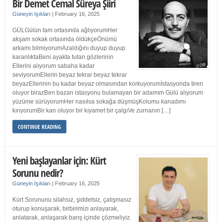
Bir Demet Cemal Süreya Şiiri
Güneyin Işıkları
|
February 16, 2025
GÜLGülün tam ortasında ağlıyorumHer
akşam sokak ortasında öldükçeÖnümü
arkamı bilmiyorumAzaldığını duyup duyup
karanlıktaBeni ayakta tutan gözlerinin
Ellerini alıyorum sabaha kadar
seviyorumEllerin beyaz tekrar beyaz tekrar
beyazEllerinin bu kadar beyaz olmasından korkuyorumİstasyonda tiren
oluyor birazBen bazan istasyonu bulamayan bir adamım Gülü alıyorum
yüzüme sürüyorumHer nasılsa sokağa düşmüşKolumu kanadımı
kırıyorumBir kan oluyor bir kıyamet bir çalgıVe zurnanın […]
CONTINUE READING
Yeni başlayanlar için: Kürt
Sorunu nedir?
Güneyin Işıkları
|
February 16, 2025
Kürt Sorununu silahsız, şiddetsiz, çatışmasız
oturup konuşarak, birbirimizi anlayarak,
anlatarak, anlaşarak barış içinde çözmeliyiz.