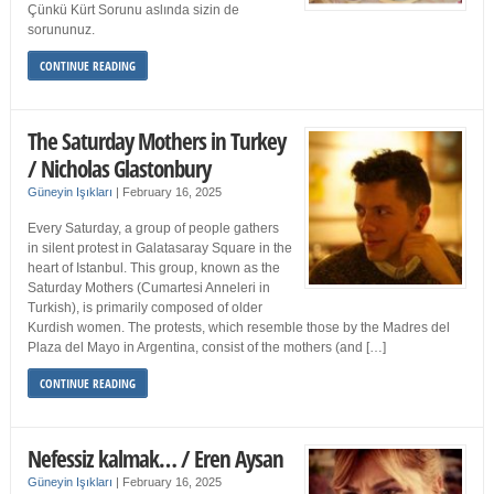
Çünkü Kürt Sorunu aslında sizin de
sorununuz.
CONTINUE READING
The Saturday Mothers in Turkey
/ Nicholas Glastonbury
Güneyin Işıkları
|
February 16, 2025
Every Saturday, a group of people gathers
in silent protest in Galatasaray Square in the
heart of Istanbul. This group, known as the
Saturday Mothers (Cumartesi Anneleri in
Turkish), is primarily composed of older
Kurdish women. The protests, which resemble those by the Madres del
Plaza del Mayo in Argentina, consist of the mothers (and […]
CONTINUE READING
Nefessiz kalmak… / Eren Aysan
Güneyin Işıkları
|
February 16, 2025