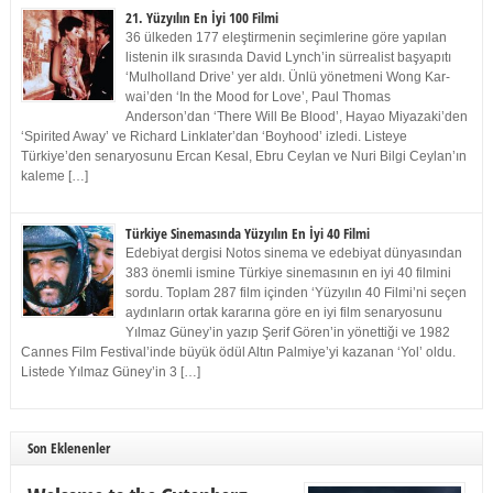
21. Yüzyılın En İyi 100 Filmi
36 ülkeden 177 eleştirmenin seçimlerine göre yapılan
listenin ilk sırasında David Lynch’in sürrealist başyapıtı
‘Mulholland Drive’ yer aldı. Ünlü yönetmeni Wong Kar-
wai’den ‘In the Mood for Love’, Paul Thomas
Anderson’dan ‘There Will Be Blood’, Hayao Miyazaki’den
‘Spirited Away’ ve Richard Linklater’dan ‘Boyhood’ izledi. Listeye
Türkiye’den senaryosunu Ercan Kesal, Ebru Ceylan ve Nuri Bilgi Ceylan’ın
kaleme […]
Türkiye Sinemasında Yüzyılın En İyi 40 Filmi
Edebiyat dergisi Notos sinema ve edebiyat dünyasından
383 önemli ismine Türkiye sinemasının en iyi 40 filmini
sordu. Toplam 287 film içinden ‘Yüzyılın 40 Filmi’ni seçen
aydınların ortak kararına göre en iyi film senaryosunu
Yılmaz Güney’in yazıp Şerif Gören’in yönettiği ve 1982
Cannes Film Festival’inde büyük ödül Altın Palmiye’yi kazanan ‘Yol’ oldu.
Listede Yılmaz Güney’in 3 […]
Son Eklenenler