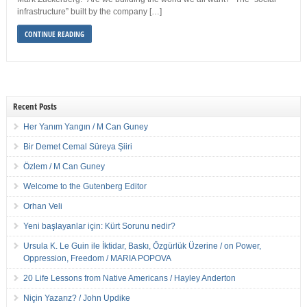
infrastructure” built by the company […]
CONTINUE READING
Recent Posts
Her Yanım Yangın / M Can Guney
Bir Demet Cemal Süreya Şiiri
Özlem / M Can Guney
Welcome to the Gutenberg Editor
Orhan Veli
Yeni başlayanlar için: Kürt Sorunu nedir?
Ursula K. Le Guin ile İktidar, Baskı, Özgürlük Üzerine / on Power,
Oppression, Freedom / MARIA POPOVA
20 Life Lessons from Native Americans / Hayley Anderton
Niçin Yazarız? / John Updike