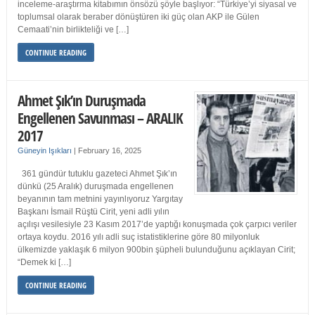
inceleme-araştırma kitabımın önsözü şöyle başlıyor: “Türkiye’yi siyasal ve
toplumsal olarak beraber dönüştüren iki güç olan AKP ile Gülen
Cemaati’nin birlikteliği ve […]
CONTINUE READING
Ahmet Şık’ın Duruşmada
Engellenen Savunması – ARALIK
2017
Güneyin Işıkları
|
February 16, 2025
361 gündür tutuklu gazeteci Ahmet Şık’ın
dünkü (25 Aralık) duruşmada engellenen
beyanının tam metnini yayınlıyoruz Yargıtay
Başkanı İsmail Rüştü Cirit, yeni adli yılın
açılışı vesilesiyle 23 Kasım 2017’de yaptığı konuşmada çok çarpıcı veriler
ortaya koydu. 2016 yılı adli suç istatistiklerine göre 80 milyonluk
ülkemizde yaklaşık 6 milyon 900bin şüpheli bulunduğunu açıklayan Cirit;
“Demek ki […]
CONTINUE READING