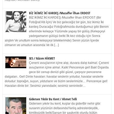
BİZ İKİMİZ İKİ KARDEŞ /Muzaffer İlhan ERDOST
BİZ İKİMİZ İKİ KARDEŞ /Muzaffer İlhan ERDOST (Bir
Fotoğraf Altı İçin) Ve biz geleceğiz bir gün, biz ikimiz İki
kardeş Duracağız Fotoğrafımızda durduğumuz gibi Benim
ellerimde kelepçe Yüzümde yapay bir gülüş (Kelepçeyi
yadırgamanın gülüşü belki İlk kez olduğu için Sonra
alıştım Ve unuttum sonra kelepçeyi bileklerimde) Senin yüzün İçerde
olmanın ve umudun arasında Ve ilk […]
SES / Nâzım HİKMET
Çeneni avuçlarının içine alıp, duvara dalıp kalma!. Çeneni
avuçlarının içine alma!. Kalk! Pencereye gel! Bak! Dışarda
gece bir cenup denizi gibi güzel, çarpıyor pencerene
dalgaları.. Gel! Dinle havaları: havalar seslerin yoludur, havalar seslerle
doludur: toprağın, suyun, yıldızların ve bizim seslerimizle… Pencereye gel!
Havaları dinle bir: Sesimiz yanındadır, sesimiz seninledir…
Gidersen Yıkılır Bu Kent / Ahmet Telli
Gidersen yıkılır bu kent, kuşlar da giderBir nehir gibi
susarım yüzünün deltasındaYanlış adreslerdeydik,
kimliksizdik belkiSarışın bir şaşkınlık olurdu bütün