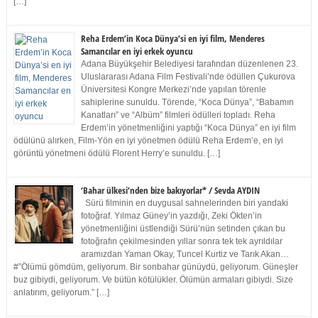
[…]
Reha Erdem’in Koca Dünya’si en iyi film, Menderes
Samancılar en iyi erkek oyuncu
Adana Büyükşehir Belediyesi tarafından düzenlenen 23.
Uluslararası Adana Film Festivali’nde ödüllen Çukurova
Üniversitesi Kongre Merkezi’nde yapılan törenle
sahiplerine sunuldu. Törende, “Koca Dünya”, “Babamın
Kanatları” ve “Albüm” filmleri ödülleri topladı. Reha
Erdem’in yönetmenliğini yaptığı “Koca Dünya” en iyi film
ödülünü alırken, Film-Yön en iyi yönetmen ödülü Reha Erdem’e, en iyi
görüntü yönetmeni ödülü Florent Herry’e sunuldu. […]
‘Bahar ülkesi’nden bize bakıyorlar* / Sevda AYDIN
Sürü filminin en duygusal sahnelerinden biri yandaki
fotoğraf. Yılmaz Güney’in yazdığı, Zeki Ökten’in
yönetmenliğini üstlendiği Sürü’nün setinden çıkan bu
fotoğrafın çekilmesinden yıllar sonra tek tek ayrıldılar
aramızdan Yaman Okay, Tuncel Kurtiz ve Tarık Akan…
#”Ölümü gömdüm, geliyorum. Bir sonbahar günüydü, geliyorum. Güneşler
buz gibiydi, geliyorum. Ve bütün kötülükler. Ölümün armaları gibiydi. Size
anlatırım, geliyorum.” […]