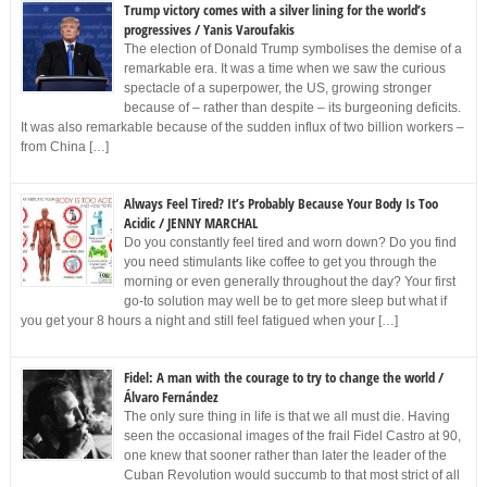
Trump victory comes with a silver lining for the world’s
progressives / Yanis Varoufakis
The election of Donald Trump symbolises the demise of a
remarkable era. It was a time when we saw the curious
spectacle of a superpower, the US, growing stronger
because of – rather than despite – its burgeoning deficits.
It was also remarkable because of the sudden influx of two billion workers –
from China […]
Always Feel Tired? It’s Probably Because Your Body Is Too
Acidic / JENNY MARCHAL
Do you constantly feel tired and worn down? Do you find
you need stimulants like coffee to get you through the
morning or even generally throughout the day? Your first
go-to solution may well be to get more sleep but what if
you get your 8 hours a night and still feel fatigued when your […]
Fidel: A man with the courage to try to change the world /
Álvaro Fernández
The only sure thing in life is that we all must die. Having
seen the occasional images of the frail Fidel Castro at 90,
one knew that sooner rather than later the leader of the
Cuban Revolution would succumb to that most strict of all