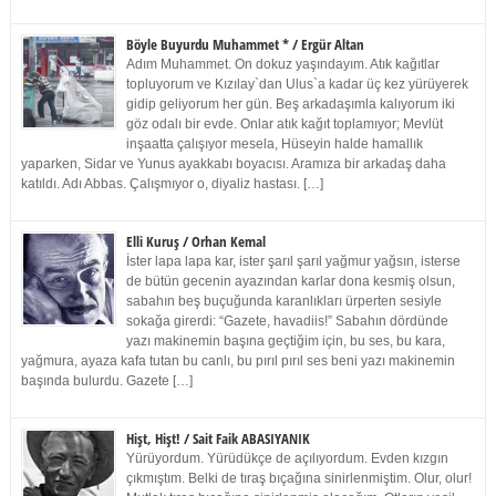
Böyle Buyurdu Muhammet * / Ergür Altan
Adım Muhammet. On dokuz yaşındayım. Atık kağıtlar
topluyorum ve Kızılay`dan Ulus`a kadar üç kez yürüyerek
gidip geliyorum her gün. Beş arkadaşımla kalıyorum iki
göz odalı bir evde. Onlar atık kağıt toplamıyor; Mevlüt
inşaatta çalışıyor mesela, Hüseyin halde hamallık
yaparken, Sidar ve Yunus ayakkabı boyacısı. Aramıza bir arkadaş daha
katıldı. Adı Abbas. Çalışmıyor o, diyaliz hastası. […]
Elli Kuruş / Orhan Kemal
İster lapa lapa kar, ister şarıl şarıl yağmur yağsın, isterse
de bütün gecenin ayazından karlar dona kesmiş olsun,
sabahın beş buçuğunda karanlıkları ürperten sesiyle
sokağa girerdi: “Gazete, havadiis!” Sabahın dördünde
yazı makinemin başına geçtiğim için, bu ses, bu kara,
yağmura, ayaza kafa tutan bu canlı, bu pırıl pırıl ses beni yazı makinemin
başında bulurdu. Gazete […]
Hişt, Hişt! / Sait Faik ABASIYANIK
Yürüyordum. Yürüdükçe de açılıyordum. Evden kızgın
çıkmıştım. Belki de tıraş bıçağına sinirlenmiştim. Olur, olur!