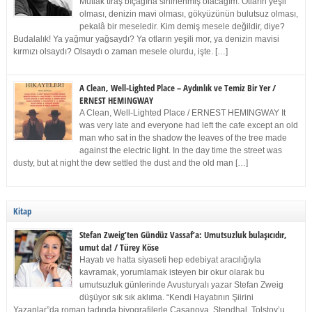
Mutlak tıraş bıçağına sinirlenmiş olacağım. Otların yeşil
olması, denizin mavi olması, gökyüzünün bulutsuz olması,
pekalâ bir meseledir. Kim demiş mesele değildir, diye?
Budalalık! Ya yağmur yağsaydı? Ya otların yeşili mor, ya denizin mavisi
kırmızı olsaydı? Olsaydı o zaman mesele olurdu, işte. […]
A Clean, Well-Lighted Place – Aydınlık ve Temiz Bir Yer /
ERNEST HEMINGWAY
A Clean, Well-Lighted Place / ERNEST HEMINGWAY It
was very late and everyone had left the cafe except an old
man who sat in the shadow the leaves of the tree made
against the electric light. In the day time the street was
dusty, but at night the dew settled the dust and the old man […]
Kitap
Stefan Zweig’ten Gündüz Vassaf’a: Umutsuzluk bulaşıcıdır,
umut da! / Türey Köse
Hayatı ve hatta siyaseti hep edebiyat aracılığıyla
kavramak, yorumlamak isteyen bir okur olarak bu
umutsuzluk günlerinde Avusturyalı yazar Stefan Zweig
düşüyor sık sık aklıma. “Kendi Hayatının Şiirini
Yazanlar”da roman tadında biyografilerle Casanova, Stendhal, Tolstoy’u