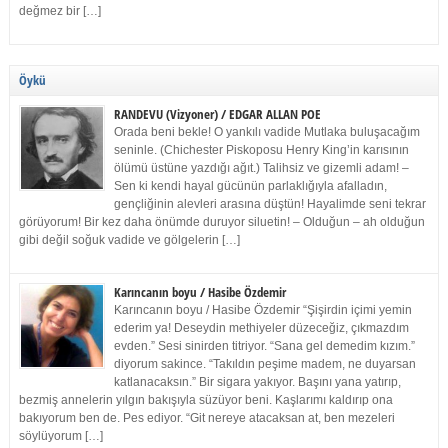
değmez bir […]
Öykü
RANDEVU (Vizyoner) / EDGAR ALLAN POE
Orada beni bekle! O yankılı vadide Mutlaka buluşacağım
seninle. (Chichester Piskoposu Henry King’in karısının
ölümü üstüne yazdığı ağıt.) Talihsiz ve gizemli adam! –
Sen ki kendi hayal gücünün parlaklığıyla afalladın,
gençliğinin alevleri arasına düştün! Hayalimde seni tekrar
görüyorum! Bir kez daha önümde duruyor siluetin! – Olduğun – ah olduğun
gibi değil soğuk vadide ve gölgelerin […]
Karıncanın boyu / Hasibe Özdemir
Karıncanın boyu / Hasibe Özdemir “Şişirdin içimi yemin
ederim ya! Deseydin methiyeler düzeceğiz, çıkmazdım
evden.” Sesi sinirden titriyor. “Sana gel demedim kızım.”
diyorum sakince. “Takıldın peşime madem, ne duyarsan
katlanacaksın.” Bir sigara yakıyor. Başını yana yatırıp,
bezmiş annelerin yılgın bakışıyla süzüyor beni. Kaşlarımı kaldırıp ona
bakıyorum ben de. Pes ediyor. “Git nereye atacaksan at, ben mezeleri
söylüyorum […]