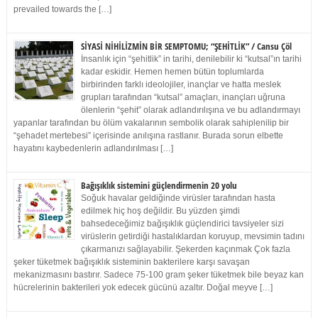
prevailed towards the […]
SİYASİ NİHİLİZMİN BİR SEMPTOMU; “ŞEHİTLİK” / Cansu Çöl
İnsanlık için “şehitlik” in tarihi, denilebilir ki “kutsal”ın tarihi
kadar eskidir. Hemen hemen bütün toplumlarda
birbirinden farklı ideolojiler, inançlar ve hatta meslek
grupları tarafından “kutsal” amaçları, inançları uğruna
ölenlerin “şehit” olarak adlandırılışına ve bu adlandırmayı
yapanlar tarafından bu ölüm vakalarının sembolik olarak sahiplenilip bir
“şehadet mertebesi” içerisinde anılışına rastlanır. Burada sorun elbette
hayatını kaybedenlerin adlandırılması […]
Bağışıklık sistemini güçlendirmenin 20 yolu
Soğuk havalar geldiğinde virüsler tarafından hasta
edilmek hiç hoş değildir. Bu yüzden şimdi
bahsedeceğimiz bağışıklık güçlendirici tavsiyeler sizi
virüslerin getirdiği hastalıklardan koruyup, mevsimin tadını
çıkarmanızı sağlayabilir. Şekerden kaçınmak Çok fazla
şeker tüketmek bağışıklık sisteminin bakterilere karşı savaşan
mekanizmasını bastırır. Sadece 75-100 gram şeker tüketmek bile beyaz kan
hücrelerinin bakterileri yok edecek gücünü azaltır. Doğal meyve […]