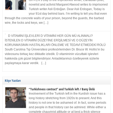
On PEN’s Day of the Imprisoned Writer, Canadian poet,
novelist and activist Margaret Atwood writes to imprisoned
Turkish writer Asli Erdoğan. Dear Asli Erdogan, Today is
your 91st day behind bars. I’m writing to tell you that even
through the concrete walls of your prison, beyond the guards, the barbed
wire, the locks and keys, we […]
D VİTAMİNİ İŞLEVLERİ D VİTAMİNİ HER GÜN MÜ ALINMALI?
İSTENİLEN D VİTAMİNİ DÜZEYİNE ERİŞİLMESİ VE O DÜZEYİN
KORUNMASININ HASTALIKLARI ÖNLEME VE TEDAVİ ETMEDEKİ ROLÜ
South Carolina Tıp Üniversitesi profesörlerinden Dr. Bruce W. Hollis’in bu
videosunu birkaç kez dikkatle izledik. D vitamininin vücuttaki işlevleri
hakkında çok güzel bilgilendiriyor. Anladıklarımızı özetleyerek sizlerle
paylaşmaya karar verdik. […]
Köşe Yazıları
“Turkishness contract” and Turkish left / Barış Ünlü
Involvement of the Turkish left in the Kurdish issue has a
long history stretching from 1920s to present. And this
history is not one to be ashamed of. In fact, some periods
and people in that history can be admired. While either a
complete chauvinist attitude or at best a thick silence