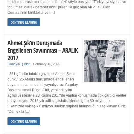
inceleme-araştırma kitabımın önsözü şöyle başlıyor: “Türkiye’yi siyasal ve
toplumsal olarak beraber dönüştüren iki güç olan AKP ile Gülen
Cemaati’nin birlikteliği ve […]
CONTINUE READING
Ahmet Şık’ın Duruşmada
Engellenen Savunması – ARALIK
2017
Güneyin Işıkları
|
February 16, 2025
361 gündür tutuklu gazeteci Ahmet Şık’ın
dünkü (25 Aralık) duruşmada engellenen
beyanının tam metnini yayınlıyoruz Yargıtay
Başkanı İsmail Rüştü Cirit, yeni adli yılın
açılışı vesilesiyle 23 Kasım 2017’de yaptığı konuşmada çok çarpıcı veriler
ortaya koydu. 2016 yılı adli suç istatistiklerine göre 80 milyonluk
ülkemizde yaklaşık 6 milyon 900bin şüpheli bulunduğunu açıklayan Cirit;
“Demek ki […]
CONTINUE READING