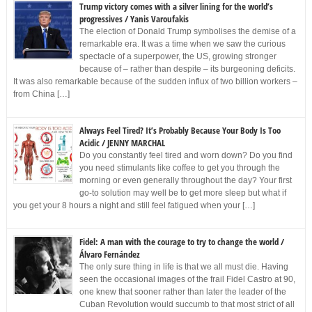
Trump victory comes with a silver lining for the world’s
progressives / Yanis Varoufakis
The election of Donald Trump symbolises the demise of a
remarkable era. It was a time when we saw the curious
spectacle of a superpower, the US, growing stronger
because of – rather than despite – its burgeoning deficits.
It was also remarkable because of the sudden influx of two billion workers –
from China […]
Always Feel Tired? It’s Probably Because Your Body Is Too
Acidic / JENNY MARCHAL
Do you constantly feel tired and worn down? Do you find
you need stimulants like coffee to get you through the
morning or even generally throughout the day? Your first
go-to solution may well be to get more sleep but what if
you get your 8 hours a night and still feel fatigued when your […]
Fidel: A man with the courage to try to change the world /
Álvaro Fernández
The only sure thing in life is that we all must die. Having
seen the occasional images of the frail Fidel Castro at 90,
one knew that sooner rather than later the leader of the
Cuban Revolution would succumb to that most strict of all