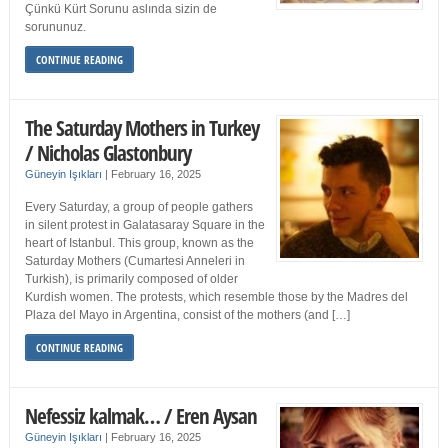
Çünkü Kürt Sorunu aslında sizin de
sorununuz.
CONTINUE READING
The Saturday Mothers in Turkey
/ Nicholas Glastonbury
Güneyin Işıkları
|
February 16, 2025
Every Saturday, a group of people gathers
in silent protest in Galatasaray Square in the
heart of Istanbul. This group, known as the
Saturday Mothers (Cumartesi Anneleri in
Turkish), is primarily composed of older
Kurdish women. The protests, which resemble those by the Madres del
Plaza del Mayo in Argentina, consist of the mothers (and […]
CONTINUE READING
Nefessiz kalmak… / Eren Aysan
Güneyin Işıkları
|
February 16, 2025