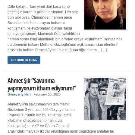
Dille kolay… Tam yirmi dört koca sene
geçmiş o karanlık günün ardından. Her şey
dün gibi oysa. Ölümünden hemen önce
Sıvas’tan telefonla arayan babamla
konuşmam, televizyondan olayları takip
etmeye çalışmam, Madımak Oteli yakıldıktan
hemen sonra bilgi alabilmek için oradan oraya koşturmam; sonrasında
da dönemin bakanı Mehmet Gazioğlu’nun açıklamasından ölenlerin
arasında babam Behçet Aysan’ın olduğunu öğrenmem… […]
CONTINUE READING
Ahmet Şık “Savunma
yapmıyorum itham ediyorum!”
Güneyin Işıkları
|
February 16, 2025
Ahmet Şık’ın savunmasının tam metni:
Sözlerime 3 yıl önce, 2014’te yayımlanan
‘Paralel Yürüdük Biz Bu Yollarda’ isimli
kitabımın önsözünden bir alıntıyla
başlayacağım. AKP ve Gülen Cemaati
arasındaki mafyatik iktidar ortaklığının nasıl dağıldığını anlatan bu