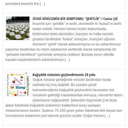
prevailed towards the […]
SİYASİ NİHİLİZMİN BİR SEMPTOMU; “ŞEHİTLİK” / Cansu Çöl
İnsanlık için “şehitlik” in tarihi, denilebilir ki “kutsal”ın tarihi
kadar eskidir. Hemen hemen bütün toplumlarda
birbirinden farklı ideolojiler, inançlar ve hatta meslek
grupları tarafından “kutsal” amaçları, inançları uğruna
ölenlerin “şehit” olarak adlandırılışına ve bu adlandırmayı
yapanlar tarafından bu ölüm vakalarının sembolik olarak sahiplenilip bir
“şehadet mertebesi” içerisinde anılışına rastlanır. Burada sorun elbette
hayatını kaybedenlerin adlandırılması […]
Bağışıklık sistemini güçlendirmenin 20 yolu
Soğuk havalar geldiğinde virüsler tarafından hasta
edilmek hiç hoş değildir. Bu yüzden şimdi
bahsedeceğimiz bağışıklık güçlendirici tavsiyeler sizi
virüslerin getirdiği hastalıklardan koruyup, mevsimin tadını
çıkarmanızı sağlayabilir. Şekerden kaçınmak Çok fazla
şeker tüketmek bağışıklık sisteminin bakterilere karşı savaşan
mekanizmasını bastırır. Sadece 75-100 gram şeker tüketmek bile beyaz kan
hücrelerinin bakterileri yok edecek gücünü azaltır. Doğal meyve […]