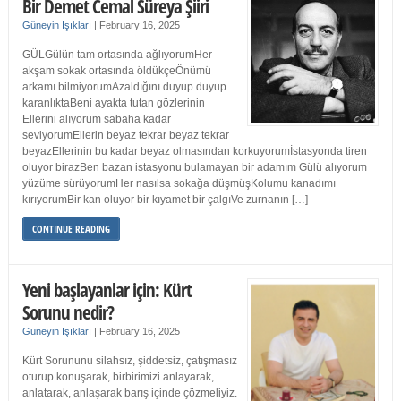
Bir Demet Cemal Süreya Şiiri
Güneyin Işıkları
|
February 16, 2025
GÜLGülün tam ortasında ağlıyorumHer
akşam sokak ortasında öldükçeÖnümü
arkamı bilmiyorumAzaldığını duyup duyup
karanlıktaBeni ayakta tutan gözlerinin
Ellerini alıyorum sabaha kadar
seviyorumEllerin beyaz tekrar beyaz tekrar
beyazEllerinin bu kadar beyaz olmasından korkuyorumİstasyonda tiren
oluyor birazBen bazan istasyonu bulamayan bir adamım Gülü alıyorum
yüzüme sürüyorumHer nasılsa sokağa düşmüşKolumu kanadımı
kırıyorumBir kan oluyor bir kıyamet bir çalgıVe zurnanın […]
CONTINUE READING
Yeni başlayanlar için: Kürt
Sorunu nedir?
Güneyin Işıkları
|
February 16, 2025
Kürt Sorununu silahsız, şiddetsiz, çatışmasız
oturup konuşarak, birbirimizi anlayarak,
anlatarak, anlaşarak barış içinde çözmeliyiz.