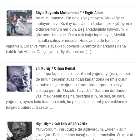
Böyle Buyurdu Muhammet * / Ergür Altan
Adım Muhammet. On dokuz yaşındayım. Atık kağıtlar
topluyorum ve Kızılay`dan Ulus`a kadar üç kez yürüyerek
gidip geliyorum her gün. Beş arkadaşımla kalıyorum iki
göz odalı bir evde. Onlar atık kağıt toplamıyor; Mevlüt
inşaatta çalışıyor mesela, Hüseyin halde hamallık
yaparken, Sidar ve Yunus ayakkabı boyacısı. Aramıza bir arkadaş daha
katıldı. Adı Abbas. Çalışmıyor o, diyaliz hastası. […]
Elli Kuruş / Orhan Kemal
İster lapa lapa kar, ister şarıl şarıl yağmur yağsın, isterse
de bütün gecenin ayazından karlar dona kesmiş olsun,
sabahın beş buçuğunda karanlıkları ürperten sesiyle
sokağa girerdi: “Gazete, havadiis!” Sabahın dördünde
yazı makinemin başına geçtiğim için, bu ses, bu kara,
yağmura, ayaza kafa tutan bu canlı, bu pırıl pırıl ses beni yazı makinemin
başında bulurdu. Gazete […]
Hişt, Hişt! / Sait Faik ABASIYANIK
Yürüyordum. Yürüdükçe de açılıyordum. Evden kızgın
çıkmıştım. Belki de tıraş bıçağına sinirlenmiştim. Olur, olur!