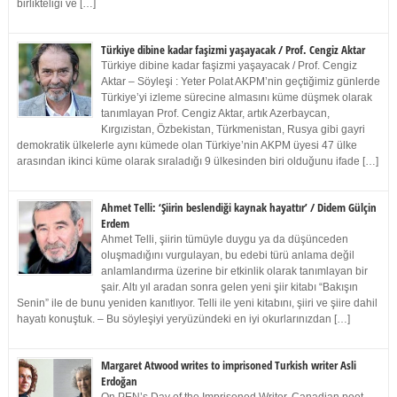
birlikteliği ve […]
Türkiye dibine kadar faşizmi yaşayacak / Prof. Cengiz Aktar
Türkiye dibine kadar faşizmi yaşayacak / Prof. Cengiz
Aktar – Söyleşi : Yeter Polat AKPM’nin geçtiğimiz günlerde
Türkiye’yi izleme sürecine almasını küme düşmek olarak
tanımlayan Prof. Cengiz Aktar, artık Azerbaycan,
Kırgızistan, Özbekistan, Türkmenistan, Rusya gibi gayri
demokratik ülkelerle aynı kümede olan Türkiye’nin AKPM üyesi 47 ülke
arasından ikinci küme olarak sıraladığı 9 ülkesinden biri olduğunu ifade […]
Ahmet Telli: ‘Şiirin beslendiği kaynak hayattır’ / Didem Gülçin
Erdem
Ahmet Telli, şiirin tümüyle duygu ya da düşünceden
oluşmadığını vurgulayan, bu edebi türü anlama değil
anlamlandırma üzerine bir etkinlik olarak tanımlayan bir
şair. Altı yıl aradan sonra gelen yeni şiir kitabı “Bakışın
Senin” ile de bunu yeniden kanıtlıyor. Telli ile yeni kitabını, şiiri ve şiire dahil
hayatı konuştuk. – Bu söyleşiyi yeryüzündeki en iyi okurlarınızdan […]
Margaret Atwood writes to imprisoned Turkish writer Asli
Erdoğan