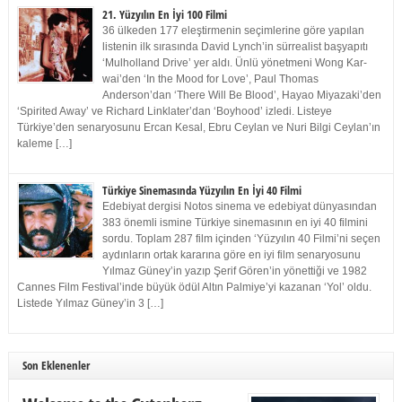
21. Yüzyılın En İyi 100 Filmi
36 ülkeden 177 eleştirmenin seçimlerine göre yapılan
listenin ilk sırasında David Lynch’in sürrealist başyapıtı
‘Mulholland Drive’ yer aldı. Ünlü yönetmeni Wong Kar-
wai’den ‘In the Mood for Love’, Paul Thomas
Anderson’dan ‘There Will Be Blood’, Hayao Miyazaki’den
‘Spirited Away’ ve Richard Linklater’dan ‘Boyhood’ izledi. Listeye
Türkiye’den senaryosunu Ercan Kesal, Ebru Ceylan ve Nuri Bilgi Ceylan’ın
kaleme […]
Türkiye Sinemasında Yüzyılın En İyi 40 Filmi
Edebiyat dergisi Notos sinema ve edebiyat dünyasından
383 önemli ismine Türkiye sinemasının en iyi 40 filmini
sordu. Toplam 287 film içinden ‘Yüzyılın 40 Filmi’ni seçen
aydınların ortak kararına göre en iyi film senaryosunu
Yılmaz Güney’in yazıp Şerif Gören’in yönettiği ve 1982
Cannes Film Festival’inde büyük ödül Altın Palmiye’yi kazanan ‘Yol’ oldu.
Listede Yılmaz Güney’in 3 […]
Son Eklenenler