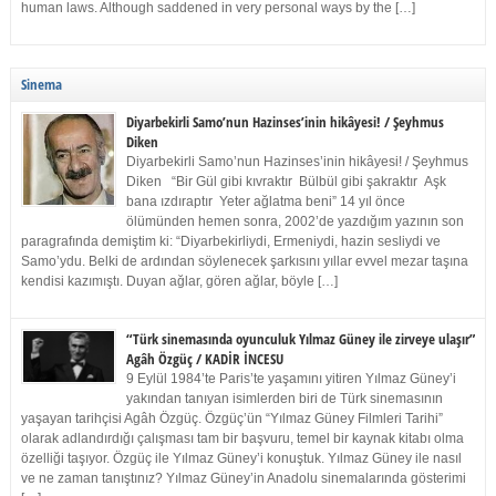
human laws. Although saddened in very personal ways by the […]
Sinema
Diyarbekirli Samo’nun Hazinses’inin hikâyesi! / Şeyhmus
Diken
Diyarbekirli Samo’nun Hazinses’inin hikâyesi! / Şeyhmus
Diken “Bir Gül gibi kıvraktır Bülbül gibi şakraktır Aşk
bana ızdıraptır Yeter ağlatma beni” 14 yıl önce
ölümünden hemen sonra, 2002’de yazdığım yazının son
paragrafında demiştim ki: “Diyarbekirliydi, Ermeniydi, hazin sesliydi ve
Samo’ydu. Belki de ardından söylenecek şarkısını yıllar evvel mezar taşına
kendisi kazımıştı. Duyan ağlar, gören ağlar, böyle […]
“Türk sinemasında oyunculuk Yılmaz Güney ile zirveye ulaşır”
Agâh Özgüç / KADİR İNCESU
9 Eylül 1984’te Paris’te yaşamını yitiren Yılmaz Güney’i
yakından tanıyan isimlerden biri de Türk sinemasının
yaşayan tarihçisi Agâh Özgüç. Özgüç’ün “Yılmaz Güney Filmleri Tarihi”
olarak adlandırdığı çalışması tam bir başvuru, temel bir kaynak kitabı olma
özelliği taşıyor. Özgüç ile Yılmaz Güney’i konuştuk. Yılmaz Güney ile nasıl
ve ne zaman tanıştınız? Yılmaz Güney’in Anadolu sinemalarında gösterimi