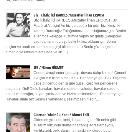
BİZ İKİMİZ İKİ KARDEŞ /Muzaffer İlhan ERDOST
BİZ İKİMİZ İKİ KARDEŞ /Muzaffer İlhan ERDOST (Bir
Fotoğraf Altı İçin) Ve biz geleceğiz bir gün, biz ikimiz İki
kardeş Duracağız Fotoğrafımızda durduğumuz gibi Benim
ellerimde kelepçe Yüzümde yapay bir gülüş (Kelepçeyi
yadırgamanın gülüşü belki İlk kez olduğu için Sonra
alıştım Ve unuttum sonra kelepçeyi bileklerimde) Senin yüzün İçerde
olmanın ve umudun arasında Ve ilk […]
SES / Nâzım HİKMET
Çeneni avuçlarının içine alıp, duvara dalıp kalma!. Çeneni
avuçlarının içine alma!. Kalk! Pencereye gel! Bak! Dışarda
gece bir cenup denizi gibi güzel, çarpıyor pencerene
dalgaları.. Gel! Dinle havaları: havalar seslerin yoludur, havalar seslerle
doludur: toprağın, suyun, yıldızların ve bizim seslerimizle… Pencereye gel!
Havaları dinle bir: Sesimiz yanındadır, sesimiz seninledir…
Gidersen Yıkılır Bu Kent / Ahmet Telli
Gidersen yıkılır bu kent, kuşlar da giderBir nehir gibi
susarım yüzünün deltasındaYanlış adreslerdeydik,
kimliksizdik belkiSarışın bir şaşkınlık olurdu bütün