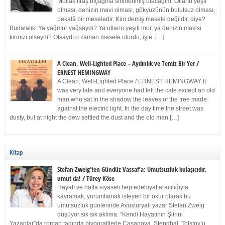
Mutlak tıraş bıçağına sinirlenmiş olacağım. Otların yeşil
olması, denizin mavi olması, gökyüzünün bulutsuz olması,
pekalâ bir meseledir. Kim demiş mesele değildir, diye?
Budalalık! Ya yağmur yağsaydı? Ya otların yeşili mor, ya denizin mavisi
kırmızı olsaydı? Olsaydı o zaman mesele olurdu, işte. […]
A Clean, Well-Lighted Place – Aydınlık ve Temiz Bir Yer /
ERNEST HEMINGWAY
A Clean, Well-Lighted Place / ERNEST HEMINGWAY It
was very late and everyone had left the cafe except an old
man who sat in the shadow the leaves of the tree made
against the electric light. In the day time the street was
dusty, but at night the dew settled the dust and the old man […]
Kitap
Stefan Zweig’ten Gündüz Vassaf’a: Umutsuzluk bulaşıcıdır,
umut da! / Türey Köse
Hayatı ve hatta siyaseti hep edebiyat aracılığıyla
kavramak, yorumlamak isteyen bir okur olarak bu
umutsuzluk günlerinde Avusturyalı yazar Stefan Zweig
düşüyor sık sık aklıma. “Kendi Hayatının Şiirini
Yazanlar”da roman tadında biyografilerle Casanova, Stendhal, Tolstoy’u