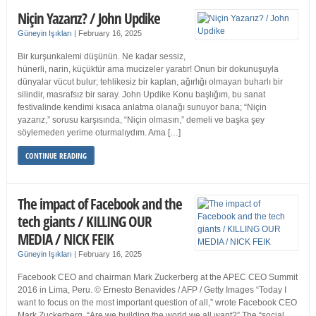
Niçin Yazarız? / John Updike
Güneyin Işıkları
|
February 16, 2025
Bir kurşunkalemi düşünün. Ne kadar sessiz,
hünerli, narin, küçüktür ama mucizeler yaratır! Onun bir dokunuşuyla
dünyalar vücut bulur; tehlikesiz bir kaplan, ağırlığı olmayan buharlı bir
silindir, masrafsız bir saray. John Updike Konu başlığım, bu sanat
festivalinde kendimi kısaca anlatma olanağı sunuyor bana; “Niçin
yazarız,” sorusu karşısında, “Niçin olmasın,” demeli ve başka şey
söylemeden yerime oturmalıydım. Ama […]
CONTINUE READING
The impact of Facebook and the
tech giants / KILLING OUR
MEDIA / NICK FEIK
Güneyin Işıkları
|
February 16, 2025
Facebook CEO and chairman Mark Zuckerberg at the APEC CEO Summit
2016 in Lima, Peru. © Ernesto Benavides / AFP / Getty Images “Today I
want to focus on the most important question of all,” wrote Facebook CEO
Mark Zuckerberg. “Are we building the world we all want?” The “social