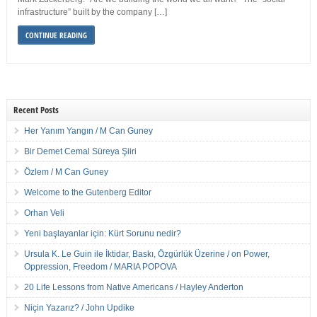
infrastructure” built by the company […]
CONTINUE READING
Recent Posts
Her Yanım Yangın / M Can Guney
Bir Demet Cemal Süreya Şiiri
Özlem / M Can Guney
Welcome to the Gutenberg Editor
Orhan Veli
Yeni başlayanlar için: Kürt Sorunu nedir?
Ursula K. Le Guin ile İktidar, Baskı, Özgürlük Üzerine / on Power,
Oppression, Freedom / MARIA POPOVA
20 Life Lessons from Native Americans / Hayley Anderton
Niçin Yazarız? / John Updike