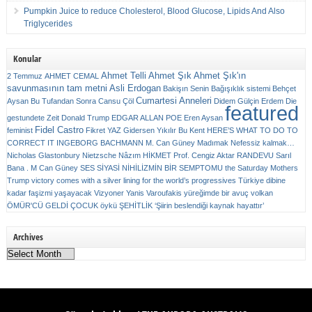
Pumpkin Juice to reduce Cholesterol, Blood Glucose, Lipids And Also
Triglycerides
Konular
Ahmet Telli
Ahmet Şık
Ahmet Şık'ın
2 Temmuz
AHMET CEMAL
savunmasının tam metni
Asli Erdogan
Bakişın Senin
Bağışıklık sistemi
Behçet
Cumartesi Anneleri
Aysan
Bu Tufandan Sonra
Cansu Çöl
Didem Gülçin Erdem
Die
featured
gestundete Zeit
Donald Trump
EDGAR ALLAN POE
Eren Aysan
Fidel Castro
feminist
Fikret YAZ
Gidersen Yıkılır Bu Kent
HERE’S WHAT TO DO TO
CORRECT IT
INGEBORG BACHMANN
M. Can Güney
Madımak
Nefessiz kalmak…
Nicholas Glastonbury
Nietzsche
Nâzım HİKMET
Prof. Cengiz Aktar
RANDEVU
Sarıl
Bana . M Can Güney
SES
SİYASİ NİHİLİZMİN BİR SEMPTOMU
the Saturday Mothers
Trump victory comes with a silver lining for the world’s progressives
Türkiye dibine
kadar faşizmi yaşayacak
Vizyoner
Yanis Varoufakis
yüreğimde bir avuç volkan
ÖMÜR'CÜ GELDİ ÇOCUK
öykü
ŞEHİTLİK
‘Şiirin beslendiği kaynak hayattır’
Archives
Archives