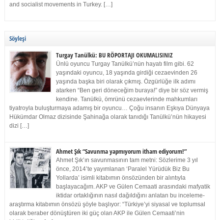
and socialist movements in Turkey. […]
Söyleşi
Turgay Tanülkü: BU RÖPORTAJI OKUMALISINIZ
Ünlü oyuncu Turgay Tanülkü’nün hayatı film gibi. 62
yaşındaki oyuncu, 18 yaşında girdiği cezaevinden 26
yaşında başka biri olarak çıkmış. Özgürlüğe ilk adımı
atarken “Ben geri döneceğim buraya!” diye bir söz vermiş
kendine. Tanülkü, ömrünü cezaevlerinde mahkumları
tiyatroyla buluşturmaya adamış bir oyuncu… Çoğu insanın Eşkıya Dünyaya
Hükümdar Olmaz dizisinde Şahinağa olarak tanıdığı Tanülkü’nün hikayesi
dizi […]
Ahmet Şık “Savunma yapmıyorum itham ediyorum!”
Ahmet Şık’ın savunmasının tam metni: Sözlerime 3 yıl
önce, 2014’te yayımlanan ‘Paralel Yürüdük Biz Bu
Yollarda’ isimli kitabımın önsözünden bir alıntıyla
başlayacağım. AKP ve Gülen Cemaati arasındaki mafyatik
iktidar ortaklığının nasıl dağıldığını anlatan bu inceleme-
araştırma kitabımın önsözü şöyle başlıyor: “Türkiye’yi siyasal ve toplumsal
olarak beraber dönüştüren iki güç olan AKP ile Gülen Cemaati’nin