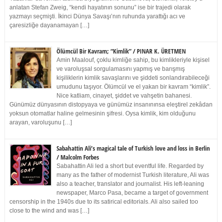
anlatan Stefan Zweig, “kendi hayatının sonunu” ise bir trajedi olarak
yazmayı seçmişti. İkinci Dünya Savaşı’nın ruhunda yarattığı acı ve
çaresizliğe dayanamayan […]
Ölümcül Bir Kavram; “Kimlik” / PINAR K. ÜRETMEN
Amin Maalouf, çoklu kimliğe sahip, bu kimlikleriyle kişisel
ve varoluşsal sorgulamasını yapmış ve barışmış
kişiliklerin kimlik savaşlarını ve şiddeti sonlandırabileceği
umudunu taşıyor. Ölümcül ve el yakan bir kavram “kimlik”.
Nice katliam, cinayet, şiddet ve vahşetin bahanesi.
Günümüz dünyasının distopyaya ve günümüz insanınınsa eleştirel zekâdan
yoksun otomatlar haline gelmesinin şifresi. Oysa kimlik, kim olduğunu
arayan, varoluşunu […]
Sabahattin Ali’s magical tale of Turkish love and loss in Berlin
/ Malcolm Forbes
Sabahattin Ali led a short but eventful life. Regarded by
many as the father of modernist Turkish literature, Ali was
also a teacher, translator and journalist. His left-leaning
newspaper, Marco Pasa, became a target of government
censorship in the 1940s due to its satirical editorials. Ali also sailed too
close to the wind and was […]