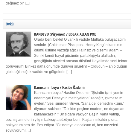
değmez bir […]
Öykü
RANDEVU (Vizyoner) / EDGAR ALLAN POE
Orada beni bekle! O yankılı vadide Mutlaka buluşacağım
seninle. (Chichester Piskoposu Henry King’in karısının
ölümü üstüne yazdığı ağıt.) Talihsiz ve gizemli adam! –
Sen ki kendi hayal gücünün parlaklığıyla afalladın,
gençliğinin alevleri arasına düştün! Hayalimde seni tekrar
görüyorum! Bir kez daha önümde duruyor siluetin! – Olduğun – ah olduğun
gibi değil soğuk vadide ve gölgelerin […]
Karıncanın boyu / Hasibe Özdemir
Karıncanın boyu / Hasibe Özdemir “Şişirdin içimi yemin
ederim ya! Deseydin methiyeler düzeceğiz, çıkmazdım
evden.” Sesi sinirden titriyor. “Sana gel demedim kızım.”
diyorum sakince. “Takıldın peşime madem, ne duyarsan
katlanacaksın.” Bir sigara yakıyor. Başını yana yatırıp,
bezmiş annelerin yılgın bakışıyla süzüyor beni. Kaşlarımı kaldırıp ona
bakıyorum ben de. Pes ediyor. “Git nereye atacaksan at, ben mezeleri
söylüyorum […]