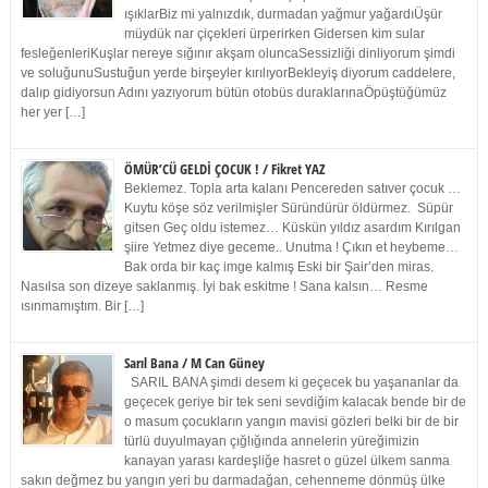
ışıklarBiz mi yalnızdık, durmadan yağmur yağardıÜşür
müydük nar çiçekleri ürperirken Gidersen kim sular
fesleğenleriKuşlar nereye sığınır akşam oluncaSessizliği dinliyorum şimdi
ve soluğunuSustuğun yerde birşeyler kırılıyorBekleyiş diyorum caddelere,
dalıp gidiyorsun Adını yazıyorum bütün otobüs duraklarınaÖpüştüğümüz
her yer […]
ÖMÜR’CÜ GELDİ ÇOCUK ! / Fikret YAZ
Beklemez. Topla arta kalanı Pencereden satıver çocuk …
Kuytu köşe söz verilmişler Süründürür öldürmez. Süpür
gitsen Geç oldu istemez… Küskün yıldız asardım Kırılgan
şiire Yetmez diye geceme.. Unutma ! Çıkın et heybeme…
Bak orda bir kaç imge kalmış Eski bir Şair’den miras.
Nasılsa son dizeye saklanmış. İyi bak eskitme ! Sana kalsın… Resme
ısınmamıştım. Bir […]
Sarıl Bana / M Can Güney
SARIL BANA şimdi desem ki geçecek bu yaşananlar da
geçecek geriye bir tek seni sevdiğim kalacak bende bir de
o masum çocukların yangın mavisi gözleri belki bir de bir
türlü duyulmayan çığlığında annelerin yüreğimizin
kanayan yarası kardeşliğe hasret o güzel ülkem sanma
sakın değmez bu yangın yeri bu darmadağan, cehenneme dönmüş ülke