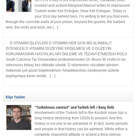
On PEN’s Day of the Imprisoned Writer, Canadian poet,
novelist and activist Margaret Atwood writes to imprisoned
Turkish writer Asli Erdoğan. Dear Asli Erdogan, Today is
your 91st day behind bars. I’m writing to tell you that even
through the concrete walls of your prison, beyond the guards, the barbed
wire, the locks and keys, we […]
D VİTAMİNİ İŞLEVLERİ D VİTAMİNİ HER GÜN MÜ ALINMALI?
İSTENİLEN D VİTAMİNİ DÜZEYİNE ERİŞİLMESİ VE O DÜZEYİN
KORUNMASININ HASTALIKLARI ÖNLEME VE TEDAVİ ETMEDEKİ ROLÜ
South Carolina Tıp Üniversitesi profesörlerinden Dr. Bruce W. Hollis’in bu
videosunu birkaç kez dikkatle izledik. D vitamininin vücuttaki işlevleri
hakkında çok güzel bilgilendiriyor. Anladıklarımızı özetleyerek sizlerle
paylaşmaya karar verdik. […]
Köşe Yazıları
“Turkishness contract” and Turkish left / Barış Ünlü
Involvement of the Turkish left in the Kurdish issue has a
long history stretching from 1920s to present. And this
history is not one to be ashamed of. In fact, some periods
and people in that history can be admired. While either a
complete chauvinist attitude or at best a thick silence