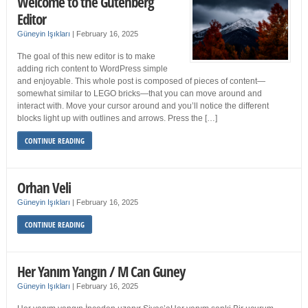
Welcome to the Gutenberg
Editor
Güneyin Işıkları
|
February 16, 2025
The goal of this new editor is to make
adding rich content to WordPress simple
and enjoyable. This whole post is composed of pieces of content—
somewhat similar to LEGO bricks—that you can move around and
interact with. Move your cursor around and you’ll notice the different
blocks light up with outlines and arrows. Press the […]
CONTINUE READING
Orhan Veli
Güneyin Işıkları
|
February 16, 2025
CONTINUE READING
Her Yanım Yangın / M Can Guney
Güneyin Işıkları
|
February 16, 2025