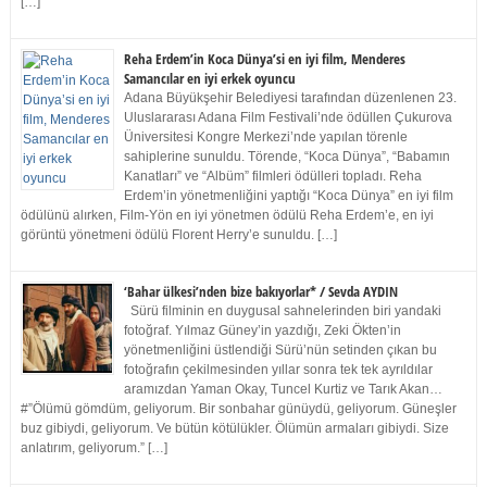
[…]
Reha Erdem’in Koca Dünya’si en iyi film, Menderes
Samancılar en iyi erkek oyuncu
Adana Büyükşehir Belediyesi tarafından düzenlenen 23.
Uluslararası Adana Film Festivali’nde ödüllen Çukurova
Üniversitesi Kongre Merkezi’nde yapılan törenle
sahiplerine sunuldu. Törende, “Koca Dünya”, “Babamın
Kanatları” ve “Albüm” filmleri ödülleri topladı. Reha
Erdem’in yönetmenliğini yaptığı “Koca Dünya” en iyi film
ödülünü alırken, Film-Yön en iyi yönetmen ödülü Reha Erdem’e, en iyi
görüntü yönetmeni ödülü Florent Herry’e sunuldu. […]
‘Bahar ülkesi’nden bize bakıyorlar* / Sevda AYDIN
Sürü filminin en duygusal sahnelerinden biri yandaki
fotoğraf. Yılmaz Güney’in yazdığı, Zeki Ökten’in
yönetmenliğini üstlendiği Sürü’nün setinden çıkan bu
fotoğrafın çekilmesinden yıllar sonra tek tek ayrıldılar
aramızdan Yaman Okay, Tuncel Kurtiz ve Tarık Akan…
#”Ölümü gömdüm, geliyorum. Bir sonbahar günüydü, geliyorum. Güneşler
buz gibiydi, geliyorum. Ve bütün kötülükler. Ölümün armaları gibiydi. Size
anlatırım, geliyorum.” […]