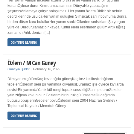
Her yanım yangın İnceden uzanır Sivas’aHer yanım sanki Bir uçurum
kenarıÖylece durur Kımıldamaz sanırsın DünyaNe yapacağını
şaşırmışAnlamaya çalışır anlaşılmazı Her yanım özlem Birikir bir nehrin
getirdiklerinde usulcaHer yanım gülüşleri Sımsıcak sarılır boynuma Sonra
birden düşer kara bulutlarHer yanım sanki Öfkeden sırılsıklam Şu yorgun
yürekte Durdurulamaz bir kavga Kurtul elem ellerinden gülüm Artık uğraş
zamanıdırArtık denizin […]
CONTINUE READING
Özlem / M Can Guney
Güneyin Işıkları
|
February 16, 2025
Bilmiyorum gülümKaç kez doğdu güneşKaç kez kızıllaştı dağların
tepeleriÖzledim seni Bir yanımda okyanusDuramaz işte öylece kıyılarda
sevişirBir yanımdaYanık kül rengi toprak sessizliğiSalınıp dururSokulur
yalnızlığıma kokun olur Gözlerim bir buruk gülümsemeDudağımda
buğusu öpüşlerinGeceler boyuÖzledim seni 2004 Haziran Sydney /
Toplumsal Kaynak / Memduh Güney
CONTINUE READING