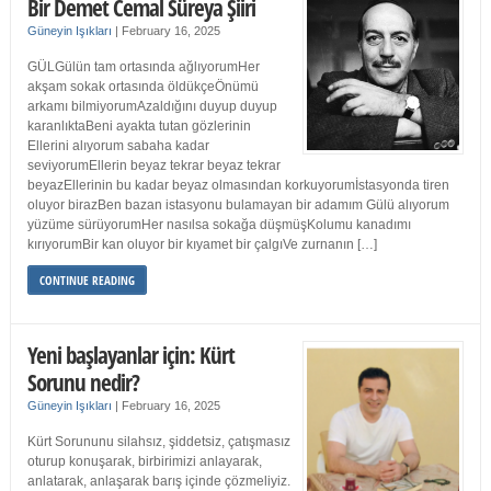
Bir Demet Cemal Süreya Şiiri
Güneyin Işıkları
|
February 16, 2025
GÜLGülün tam ortasında ağlıyorumHer
akşam sokak ortasında öldükçeÖnümü
arkamı bilmiyorumAzaldığını duyup duyup
karanlıktaBeni ayakta tutan gözlerinin
Ellerini alıyorum sabaha kadar
seviyorumEllerin beyaz tekrar beyaz tekrar
beyazEllerinin bu kadar beyaz olmasından korkuyorumİstasyonda tiren
oluyor birazBen bazan istasyonu bulamayan bir adamım Gülü alıyorum
yüzüme sürüyorumHer nasılsa sokağa düşmüşKolumu kanadımı
kırıyorumBir kan oluyor bir kıyamet bir çalgıVe zurnanın […]
CONTINUE READING
Yeni başlayanlar için: Kürt
Sorunu nedir?
Güneyin Işıkları
|
February 16, 2025
Kürt Sorununu silahsız, şiddetsiz, çatışmasız
oturup konuşarak, birbirimizi anlayarak,
anlatarak, anlaşarak barış içinde çözmeliyiz.