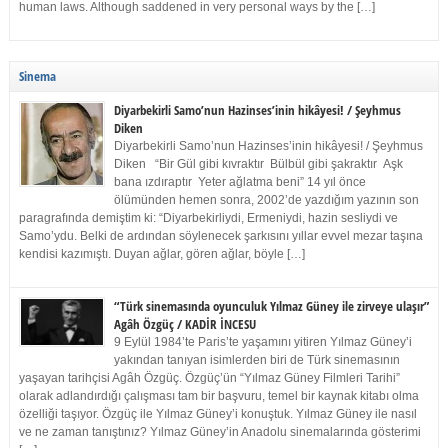
human laws. Although saddened in very personal ways by the […]
Sinema
Diyarbekirli Samo’nun Hazinses’inin hikâyesi! / Şeyhmus
Diken
Diyarbekirli Samo’nun Hazinses’inin hikâyesi! / Şeyhmus
Diken “Bir Gül gibi kıvraktır Bülbül gibi şakraktır Aşk
bana ızdıraptır Yeter ağlatma beni” 14 yıl önce
ölümünden hemen sonra, 2002’de yazdığım yazının son
paragrafında demiştim ki: “Diyarbekirliydi, Ermeniydi, hazin sesliydi ve
Samo’ydu. Belki de ardından söylenecek şarkısını yıllar evvel mezar taşına
kendisi kazımıştı. Duyan ağlar, gören ağlar, böyle […]
“Türk sinemasında oyunculuk Yılmaz Güney ile zirveye ulaşır”
Agâh Özgüç / KADİR İNCESU
9 Eylül 1984’te Paris’te yaşamını yitiren Yılmaz Güney’i
yakından tanıyan isimlerden biri de Türk sinemasının
yaşayan tarihçisi Agâh Özgüç. Özgüç’ün “Yılmaz Güney Filmleri Tarihi”
olarak adlandırdığı çalışması tam bir başvuru, temel bir kaynak kitabı olma
özelliği taşıyor. Özgüç ile Yılmaz Güney’i konuştuk. Yılmaz Güney ile nasıl
ve ne zaman tanıştınız? Yılmaz Güney’in Anadolu sinemalarında gösterimi