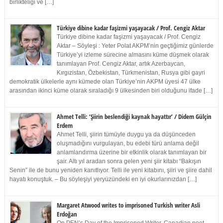
birlikteliği ve […]
Türkiye dibine kadar faşizmi yaşayacak / Prof. Cengiz Aktar
Türkiye dibine kadar faşizmi yaşayacak / Prof. Cengiz
Aktar – Söyleşi : Yeter Polat AKPM’nin geçtiğimiz günlerde
Türkiye’yi izleme sürecine almasını küme düşmek olarak
tanımlayan Prof. Cengiz Aktar, artık Azerbaycan,
Kırgızistan, Özbekistan, Türkmenistan, Rusya gibi gayri
demokratik ülkelerle aynı kümede olan Türkiye’nin AKPM üyesi 47 ülke
arasından ikinci küme olarak sıraladığı 9 ülkesinden biri olduğunu ifade […]
Ahmet Telli: ‘Şiirin beslendiği kaynak hayattır’ / Didem Gülçin
Erdem
Ahmet Telli, şiirin tümüyle duygu ya da düşünceden
oluşmadığını vurgulayan, bu edebi türü anlama değil
anlamlandırma üzerine bir etkinlik olarak tanımlayan bir
şair. Altı yıl aradan sonra gelen yeni şiir kitabı “Bakışın
Senin” ile de bunu yeniden kanıtlıyor. Telli ile yeni kitabını, şiiri ve şiire dahil
hayatı konuştuk. – Bu söyleşiyi yeryüzündeki en iyi okurlarınızdan […]
Margaret Atwood writes to imprisoned Turkish writer Asli
Erdoğan