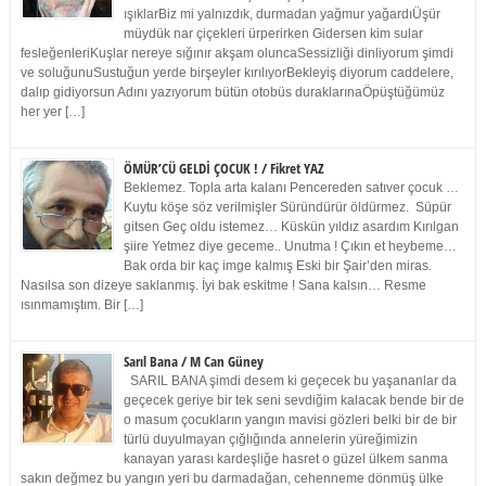
ışıklarBiz mi yalnızdık, durmadan yağmur yağardıÜşür
müydük nar çiçekleri ürperirken Gidersen kim sular
fesleğenleriKuşlar nereye sığınır akşam oluncaSessizliği dinliyorum şimdi
ve soluğunuSustuğun yerde birşeyler kırılıyorBekleyiş diyorum caddelere,
dalıp gidiyorsun Adını yazıyorum bütün otobüs duraklarınaÖpüştüğümüz
her yer […]
ÖMÜR’CÜ GELDİ ÇOCUK ! / Fikret YAZ
Beklemez. Topla arta kalanı Pencereden satıver çocuk …
Kuytu köşe söz verilmişler Süründürür öldürmez. Süpür
gitsen Geç oldu istemez… Küskün yıldız asardım Kırılgan
şiire Yetmez diye geceme.. Unutma ! Çıkın et heybeme…
Bak orda bir kaç imge kalmış Eski bir Şair’den miras.
Nasılsa son dizeye saklanmış. İyi bak eskitme ! Sana kalsın… Resme
ısınmamıştım. Bir […]
Sarıl Bana / M Can Güney
SARIL BANA şimdi desem ki geçecek bu yaşananlar da
geçecek geriye bir tek seni sevdiğim kalacak bende bir de
o masum çocukların yangın mavisi gözleri belki bir de bir
türlü duyulmayan çığlığında annelerin yüreğimizin
kanayan yarası kardeşliğe hasret o güzel ülkem sanma
sakın değmez bu yangın yeri bu darmadağan, cehenneme dönmüş ülke