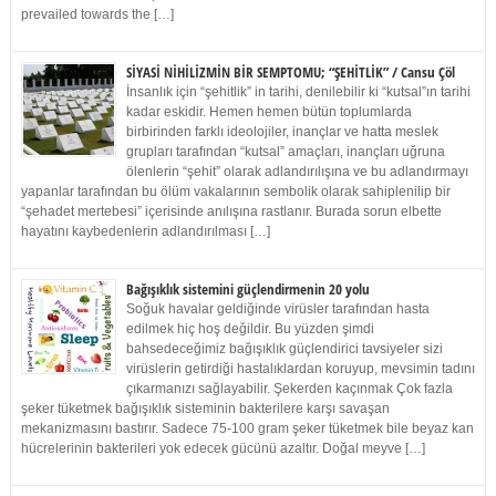
prevailed towards the […]
SİYASİ NİHİLİZMİN BİR SEMPTOMU; “ŞEHİTLİK” / Cansu Çöl
İnsanlık için “şehitlik” in tarihi, denilebilir ki “kutsal”ın tarihi
kadar eskidir. Hemen hemen bütün toplumlarda
birbirinden farklı ideolojiler, inançlar ve hatta meslek
grupları tarafından “kutsal” amaçları, inançları uğruna
ölenlerin “şehit” olarak adlandırılışına ve bu adlandırmayı
yapanlar tarafından bu ölüm vakalarının sembolik olarak sahiplenilip bir
“şehadet mertebesi” içerisinde anılışına rastlanır. Burada sorun elbette
hayatını kaybedenlerin adlandırılması […]
Bağışıklık sistemini güçlendirmenin 20 yolu
Soğuk havalar geldiğinde virüsler tarafından hasta
edilmek hiç hoş değildir. Bu yüzden şimdi
bahsedeceğimiz bağışıklık güçlendirici tavsiyeler sizi
virüslerin getirdiği hastalıklardan koruyup, mevsimin tadını
çıkarmanızı sağlayabilir. Şekerden kaçınmak Çok fazla
şeker tüketmek bağışıklık sisteminin bakterilere karşı savaşan
mekanizmasını bastırır. Sadece 75-100 gram şeker tüketmek bile beyaz kan
hücrelerinin bakterileri yok edecek gücünü azaltır. Doğal meyve […]