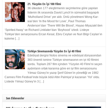
21. Yüzyılın En İyi 100 Filmi
36 ülkeden 177 eleştirmenin seçimlerine göre yapılan
listenin ilk sırasında David Lynch’in sürrealist başyapıtı
‘Mulholland Drive’ yer aldı. Ünlü yönetmeni Wong Kar-
wai’den ‘In the Mood for Love’, Paul Thomas
Anderson’dan ‘There Will Be Blood’, Hayao Miyazaki’den
‘Spirited Away’ ve Richard Linklater’dan ‘Boyhood’ izledi. Listeye
Türkiye’den senaryosunu Ercan Kesal, Ebru Ceylan ve Nuri Bilgi Ceylan’ın
kaleme […]
Türkiye Sinemasında Yüzyılın En İyi 40 Filmi
Edebiyat dergisi Notos sinema ve edebiyat dünyasından
383 önemli ismine Türkiye sinemasının en iyi 40 filmini
sordu. Toplam 287 film içinden ‘Yüzyılın 40 Filmi’ni seçen
aydınların ortak kararına göre en iyi film senaryosunu
Yılmaz Güney’in yazıp Şerif Gören’in yönettiği ve 1982
Cannes Film Festival’inde büyük ödül Altın Palmiye’yi kazanan ‘Yol’ oldu.
Listede Yılmaz Güney’in 3 […]
Son Eklenenler