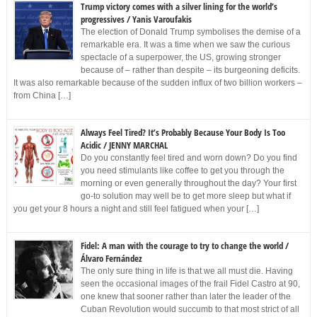
Trump victory comes with a silver lining for the world’s
progressives / Yanis Varoufakis
The election of Donald Trump symbolises the demise of a
remarkable era. It was a time when we saw the curious
spectacle of a superpower, the US, growing stronger
because of – rather than despite – its burgeoning deficits.
It was also remarkable because of the sudden influx of two billion workers –
from China […]
Always Feel Tired? It’s Probably Because Your Body Is Too
Acidic / JENNY MARCHAL
Do you constantly feel tired and worn down? Do you find
you need stimulants like coffee to get you through the
morning or even generally throughout the day? Your first
go-to solution may well be to get more sleep but what if
you get your 8 hours a night and still feel fatigued when your […]
Fidel: A man with the courage to try to change the world /
Álvaro Fernández
The only sure thing in life is that we all must die. Having
seen the occasional images of the frail Fidel Castro at 90,
one knew that sooner rather than later the leader of the
Cuban Revolution would succumb to that most strict of all