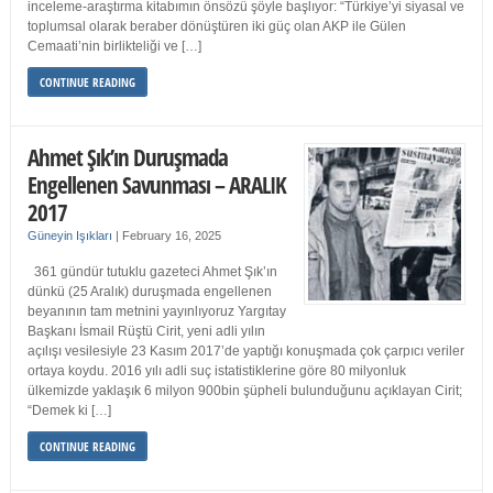
inceleme-araştırma kitabımın önsözü şöyle başlıyor: “Türkiye’yi siyasal ve
toplumsal olarak beraber dönüştüren iki güç olan AKP ile Gülen
Cemaati’nin birlikteliği ve […]
CONTINUE READING
Ahmet Şık’ın Duruşmada
Engellenen Savunması – ARALIK
2017
Güneyin Işıkları
|
February 16, 2025
361 gündür tutuklu gazeteci Ahmet Şık’ın
dünkü (25 Aralık) duruşmada engellenen
beyanının tam metnini yayınlıyoruz Yargıtay
Başkanı İsmail Rüştü Cirit, yeni adli yılın
açılışı vesilesiyle 23 Kasım 2017’de yaptığı konuşmada çok çarpıcı veriler
ortaya koydu. 2016 yılı adli suç istatistiklerine göre 80 milyonluk
ülkemizde yaklaşık 6 milyon 900bin şüpheli bulunduğunu açıklayan Cirit;
“Demek ki […]
CONTINUE READING