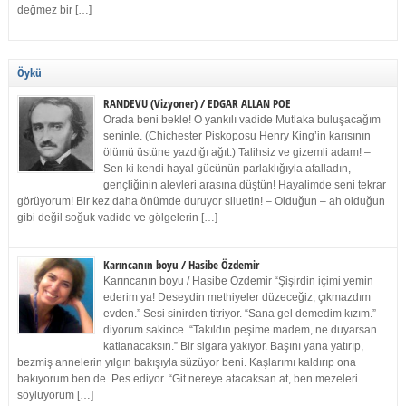
değmez bir […]
Öykü
RANDEVU (Vizyoner) / EDGAR ALLAN POE
Orada beni bekle! O yankılı vadide Mutlaka buluşacağım
seninle. (Chichester Piskoposu Henry King’in karısının
ölümü üstüne yazdığı ağıt.) Talihsiz ve gizemli adam! –
Sen ki kendi hayal gücünün parlaklığıyla afalladın,
gençliğinin alevleri arasına düştün! Hayalimde seni tekrar
görüyorum! Bir kez daha önümde duruyor siluetin! – Olduğun – ah olduğun
gibi değil soğuk vadide ve gölgelerin […]
Karıncanın boyu / Hasibe Özdemir
Karıncanın boyu / Hasibe Özdemir “Şişirdin içimi yemin
ederim ya! Deseydin methiyeler düzeceğiz, çıkmazdım
evden.” Sesi sinirden titriyor. “Sana gel demedim kızım.”
diyorum sakince. “Takıldın peşime madem, ne duyarsan
katlanacaksın.” Bir sigara yakıyor. Başını yana yatırıp,
bezmiş annelerin yılgın bakışıyla süzüyor beni. Kaşlarımı kaldırıp ona
bakıyorum ben de. Pes ediyor. “Git nereye atacaksan at, ben mezeleri
söylüyorum […]