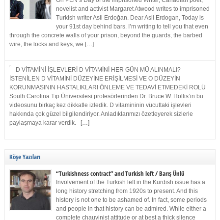
On PEN’s Day of the Imprisoned Writer, Canadian poet,
novelist and activist Margaret Atwood writes to imprisoned
Turkish writer Asli Erdoğan. Dear Asli Erdogan, Today is
your 91st day behind bars. I’m writing to tell you that even
through the concrete walls of your prison, beyond the guards, the barbed
wire, the locks and keys, we […]
D VİTAMİNİ İŞLEVLERİ D VİTAMİNİ HER GÜN MÜ ALINMALI?
İSTENİLEN D VİTAMİNİ DÜZEYİNE ERİŞİLMESİ VE O DÜZEYİN
KORUNMASININ HASTALIKLARI ÖNLEME VE TEDAVİ ETMEDEKİ ROLÜ
South Carolina Tıp Üniversitesi profesörlerinden Dr. Bruce W. Hollis’in bu
videosunu birkaç kez dikkatle izledik. D vitamininin vücuttaki işlevleri
hakkında çok güzel bilgilendiriyor. Anladıklarımızı özetleyerek sizlerle
paylaşmaya karar verdik. […]
Köşe Yazıları
“Turkishness contract” and Turkish left / Barış Ünlü
Involvement of the Turkish left in the Kurdish issue has a
long history stretching from 1920s to present. And this
history is not one to be ashamed of. In fact, some periods
and people in that history can be admired. While either a
complete chauvinist attitude or at best a thick silence