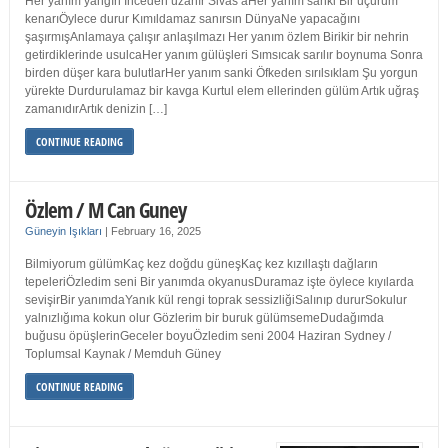
Her yanım yangın İnceden uzanır Sivas’aHer yanım sanki Bir uçurum
kenarıÖylece durur Kımıldamaz sanırsın DünyaNe yapacağını
şaşırmışAnlamaya çalışır anlaşılmazı Her yanım özlem Birikir bir nehrin
getirdiklerinde usulcaHer yanım gülüşleri Sımsıcak sarılır boynuma Sonra
birden düşer kara bulutlarHer yanım sanki Öfkeden sırılsıklam Şu yorgun
yürekte Durdurulamaz bir kavga Kurtul elem ellerinden gülüm Artık uğraş
zamanıdırArtık denizin […]
CONTINUE READING
Özlem / M Can Guney
Güneyin Işıkları
|
February 16, 2025
Bilmiyorum gülümKaç kez doğdu güneşKaç kez kızıllaştı dağların
tepeleriÖzledim seni Bir yanımda okyanusDuramaz işte öylece kıyılarda
sevişirBir yanımdaYanık kül rengi toprak sessizliğiSalınıp dururSokulur
yalnızlığıma kokun olur Gözlerim bir buruk gülümsemeDudağımda
buğusu öpüşlerinGeceler boyuÖzledim seni 2004 Haziran Sydney /
Toplumsal Kaynak / Memduh Güney
CONTINUE READING