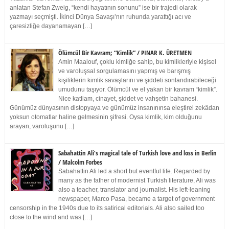
anlatan Stefan Zweig, “kendi hayatının sonunu” ise bir trajedi olarak
yazmayı seçmişti. İkinci Dünya Savaşı’nın ruhunda yarattığı acı ve
çaresizliğe dayanamayan […]
Ölümcül Bir Kavram; “Kimlik” / PINAR K. ÜRETMEN
Amin Maalouf, çoklu kimliğe sahip, bu kimlikleriyle kişisel
ve varoluşsal sorgulamasını yapmış ve barışmış
kişiliklerin kimlik savaşlarını ve şiddeti sonlandırabileceği
umudunu taşıyor. Ölümcül ve el yakan bir kavram “kimlik”.
Nice katliam, cinayet, şiddet ve vahşetin bahanesi.
Günümüz dünyasının distopyaya ve günümüz insanınınsa eleştirel zekâdan
yoksun otomatlar haline gelmesinin şifresi. Oysa kimlik, kim olduğunu
arayan, varoluşunu […]
Sabahattin Ali’s magical tale of Turkish love and loss in Berlin
/ Malcolm Forbes
Sabahattin Ali led a short but eventful life. Regarded by
many as the father of modernist Turkish literature, Ali was
also a teacher, translator and journalist. His left-leaning
newspaper, Marco Pasa, became a target of government
censorship in the 1940s due to its satirical editorials. Ali also sailed too
close to the wind and was […]