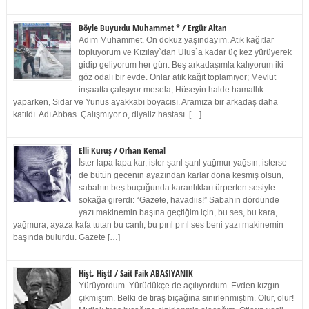
Böyle Buyurdu Muhammet * / Ergür Altan
Adım Muhammet. On dokuz yaşındayım. Atık kağıtlar
topluyorum ve Kızılay`dan Ulus`a kadar üç kez yürüyerek
gidip geliyorum her gün. Beş arkadaşımla kalıyorum iki
göz odalı bir evde. Onlar atık kağıt toplamıyor; Mevlüt
inşaatta çalışıyor mesela, Hüseyin halde hamallık
yaparken, Sidar ve Yunus ayakkabı boyacısı. Aramıza bir arkadaş daha
katıldı. Adı Abbas. Çalışmıyor o, diyaliz hastası. […]
Elli Kuruş / Orhan Kemal
İster lapa lapa kar, ister şarıl şarıl yağmur yağsın, isterse
de bütün gecenin ayazından karlar dona kesmiş olsun,
sabahın beş buçuğunda karanlıkları ürperten sesiyle
sokağa girerdi: “Gazete, havadiis!” Sabahın dördünde
yazı makinemin başına geçtiğim için, bu ses, bu kara,
yağmura, ayaza kafa tutan bu canlı, bu pırıl pırıl ses beni yazı makinemin
başında bulurdu. Gazete […]
Hişt, Hişt! / Sait Faik ABASIYANIK
Yürüyordum. Yürüdükçe de açılıyordum. Evden kızgın
çıkmıştım. Belki de tıraş bıçağına sinirlenmiştim. Olur, olur!