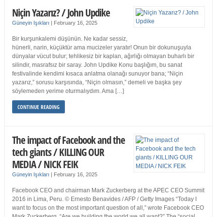
Niçin Yazarız? / John Updike
Güneyin Işıkları
|
February 16, 2025
Bir kurşunkalemi düşünün. Ne kadar sessiz,
hünerli, narin, küçüktür ama mucizeler yaratır! Onun bir dokunuşuyla
dünyalar vücut bulur; tehlikesiz bir kaplan, ağırlığı olmayan buharlı bir
silindir, masrafsız bir saray. John Updike Konu başlığım, bu sanat
festivalinde kendimi kısaca anlatma olanağı sunuyor bana; “Niçin
yazarız,” sorusu karşısında, “Niçin olmasın,” demeli ve başka şey
söylemeden yerime oturmalıydım. Ama […]
CONTINUE READING
The impact of Facebook and the
tech giants / KILLING OUR
MEDIA / NICK FEIK
Güneyin Işıkları
|
February 16, 2025
Facebook CEO and chairman Mark Zuckerberg at the APEC CEO Summit
2016 in Lima, Peru. © Ernesto Benavides / AFP / Getty Images “Today I
want to focus on the most important question of all,” wrote Facebook CEO
Mark Zuckerberg. “Are we building the world we all want?” The “social