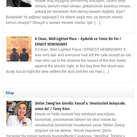
Mutlak tıraş bıçağına sinirlenmiş olacağım. Otların yeşil
olması, denizin mavi olması, gökyüzünün bulutsuz olması,
pekalâ bir meseledir. Kim demiş mesele değildir, diye?
Budalalık! Ya yağmur yağsaydı? Ya otların yeşili mor, ya denizin mavisi
kırmızı olsaydı? Olsaydı o zaman mesele olurdu, işte. […]
A Clean, Well-Lighted Place – Aydınlık ve Temiz Bir Yer /
ERNEST HEMINGWAY
A Clean, Well-Lighted Place / ERNEST HEMINGWAY It
was very late and everyone had left the cafe except an old
man who sat in the shadow the leaves of the tree made
against the electric light. In the day time the street was
dusty, but at night the dew settled the dust and the old man […]
Kitap
Stefan Zweig’ten Gündüz Vassaf’a: Umutsuzluk bulaşıcıdır,
umut da! / Türey Köse
Hayatı ve hatta siyaseti hep edebiyat aracılığıyla
kavramak, yorumlamak isteyen bir okur olarak bu
umutsuzluk günlerinde Avusturyalı yazar Stefan Zweig
düşüyor sık sık aklıma. “Kendi Hayatının Şiirini
Yazanlar”da roman tadında biyografilerle Casanova, Stendhal, Tolstoy’u