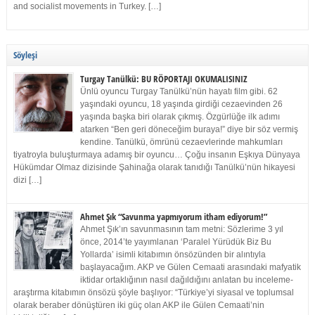
and socialist movements in Turkey. […]
Söyleşi
Turgay Tanülkü: BU RÖPORTAJI OKUMALISINIZ
Ünlü oyuncu Turgay Tanülkü’nün hayatı film gibi. 62
yaşındaki oyuncu, 18 yaşında girdiği cezaevinden 26
yaşında başka biri olarak çıkmış. Özgürlüğe ilk adımı
atarken “Ben geri döneceğim buraya!” diye bir söz vermiş
kendine. Tanülkü, ömrünü cezaevlerinde mahkumları
tiyatroyla buluşturmaya adamış bir oyuncu… Çoğu insanın Eşkıya Dünyaya
Hükümdar Olmaz dizisinde Şahinağa olarak tanıdığı Tanülkü’nün hikayesi
dizi […]
Ahmet Şık “Savunma yapmıyorum itham ediyorum!”
Ahmet Şık’ın savunmasının tam metni: Sözlerime 3 yıl
önce, 2014’te yayımlanan ‘Paralel Yürüdük Biz Bu
Yollarda’ isimli kitabımın önsözünden bir alıntıyla
başlayacağım. AKP ve Gülen Cemaati arasındaki mafyatik
iktidar ortaklığının nasıl dağıldığını anlatan bu inceleme-
araştırma kitabımın önsözü şöyle başlıyor: “Türkiye’yi siyasal ve toplumsal
olarak beraber dönüştüren iki güç olan AKP ile Gülen Cemaati’nin