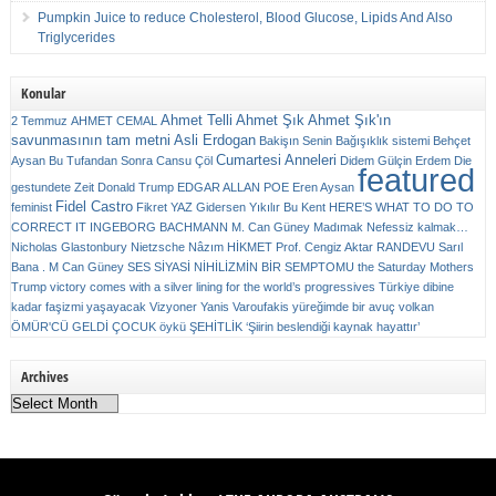
Pumpkin Juice to reduce Cholesterol, Blood Glucose, Lipids And Also
Triglycerides
Konular
Ahmet Telli
Ahmet Şık
Ahmet Şık'ın
2 Temmuz
AHMET CEMAL
savunmasının tam metni
Asli Erdogan
Bakişın Senin
Bağışıklık sistemi
Behçet
Cumartesi Anneleri
Aysan
Bu Tufandan Sonra
Cansu Çöl
Didem Gülçin Erdem
Die
featured
gestundete Zeit
Donald Trump
EDGAR ALLAN POE
Eren Aysan
Fidel Castro
feminist
Fikret YAZ
Gidersen Yıkılır Bu Kent
HERE’S WHAT TO DO TO
CORRECT IT
INGEBORG BACHMANN
M. Can Güney
Madımak
Nefessiz kalmak…
Nicholas Glastonbury
Nietzsche
Nâzım HİKMET
Prof. Cengiz Aktar
RANDEVU
Sarıl
Bana . M Can Güney
SES
SİYASİ NİHİLİZMİN BİR SEMPTOMU
the Saturday Mothers
Trump victory comes with a silver lining for the world’s progressives
Türkiye dibine
kadar faşizmi yaşayacak
Vizyoner
Yanis Varoufakis
yüreğimde bir avuç volkan
ÖMÜR'CÜ GELDİ ÇOCUK
öykü
ŞEHİTLİK
‘Şiirin beslendiği kaynak hayattır’
Archives
Archives