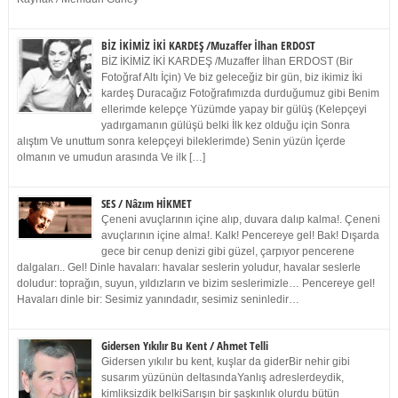
BİZ İKİMİZ İKİ KARDEŞ /Muzaffer İlhan ERDOST
BİZ İKİMİZ İKİ KARDEŞ /Muzaffer İlhan ERDOST (Bir
Fotoğraf Altı İçin) Ve biz geleceğiz bir gün, biz ikimiz İki
kardeş Duracağız Fotoğrafımızda durduğumuz gibi Benim
ellerimde kelepçe Yüzümde yapay bir gülüş (Kelepçeyi
yadırgamanın gülüşü belki İlk kez olduğu için Sonra
alıştım Ve unuttum sonra kelepçeyi bileklerimde) Senin yüzün İçerde
olmanın ve umudun arasında Ve ilk […]
SES / Nâzım HİKMET
Çeneni avuçlarının içine alıp, duvara dalıp kalma!. Çeneni
avuçlarının içine alma!. Kalk! Pencereye gel! Bak! Dışarda
gece bir cenup denizi gibi güzel, çarpıyor pencerene
dalgaları.. Gel! Dinle havaları: havalar seslerin yoludur, havalar seslerle
doludur: toprağın, suyun, yıldızların ve bizim seslerimizle… Pencereye gel!
Havaları dinle bir: Sesimiz yanındadır, sesimiz seninledir…
Gidersen Yıkılır Bu Kent / Ahmet Telli
Gidersen yıkılır bu kent, kuşlar da giderBir nehir gibi
susarım yüzünün deltasındaYanlış adreslerdeydik,
kimliksizdik belkiSarışın bir şaşkınlık olurdu bütün