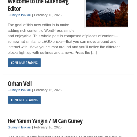
Welcome to the Gutenberg
Editor
Güneyin Işıkları
|
February 16, 2025
The goal of this new editor is to make
adding rich content to WordPress simple
and enjoyable. This whole post is composed of pieces of content—
somewhat similar to LEGO bricks—that you can move around and
interact with. Move your cursor around and you’ll notice the different
blocks light up with outlines and arrows. Press the […]
CONTINUE READING
Orhan Veli
Güneyin Işıkları
|
February 16, 2025
CONTINUE READING
Her Yanım Yangın / M Can Guney
Güneyin Işıkları
|
February 16, 2025