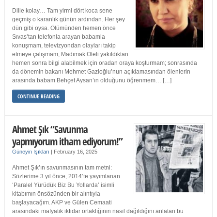
Dille kolay… Tam yirmi dört koca sene
geçmiş o karanlık günün ardından. Her şey
dün gibi oysa. Ölümünden hemen önce
Sıvas’tan telefonla arayan babamla
konuşmam, televizyondan olayları takip
etmeye çalışmam, Madımak Oteli yakıldıktan
hemen sonra bilgi alabilmek için oradan oraya koşturmam; sonrasında
da dönemin bakanı Mehmet Gazioğlu’nun açıklamasından ölenlerin
arasında babam Behçet Aysan’ın olduğunu öğrenmem… […]
CONTINUE READING
Ahmet Şık “Savunma
yapmıyorum itham ediyorum!”
Güneyin Işıkları
|
February 16, 2025
Ahmet Şık’ın savunmasının tam metni:
Sözlerime 3 yıl önce, 2014’te yayımlanan
‘Paralel Yürüdük Biz Bu Yollarda’ isimli
kitabımın önsözünden bir alıntıyla
başlayacağım. AKP ve Gülen Cemaati
arasındaki mafyatik iktidar ortaklığının nasıl dağıldığını anlatan bu