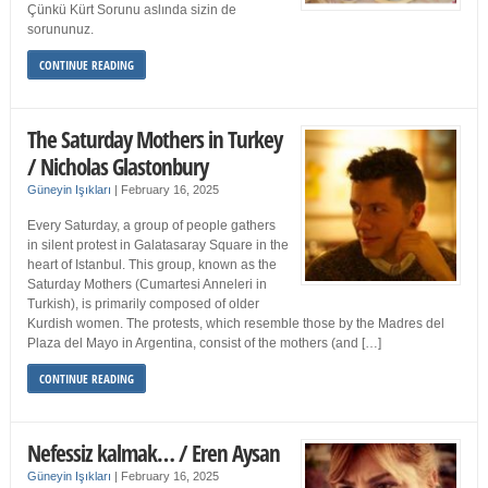
Çünkü Kürt Sorunu aslında sizin de
sorununuz.
CONTINUE READING
The Saturday Mothers in Turkey
/ Nicholas Glastonbury
Güneyin Işıkları
|
February 16, 2025
Every Saturday, a group of people gathers
in silent protest in Galatasaray Square in the
heart of Istanbul. This group, known as the
Saturday Mothers (Cumartesi Anneleri in
Turkish), is primarily composed of older
Kurdish women. The protests, which resemble those by the Madres del
Plaza del Mayo in Argentina, consist of the mothers (and […]
CONTINUE READING
Nefessiz kalmak… / Eren Aysan
Güneyin Işıkları
|
February 16, 2025