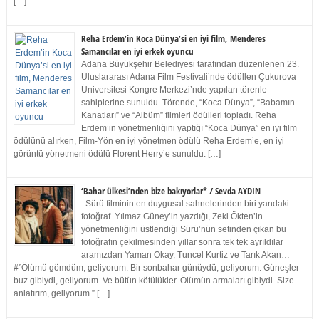
[…]
Reha Erdem’in Koca Dünya’si en iyi film, Menderes
Samancılar en iyi erkek oyuncu
Adana Büyükşehir Belediyesi tarafından düzenlenen 23.
Uluslararası Adana Film Festivali’nde ödüllen Çukurova
Üniversitesi Kongre Merkezi’nde yapılan törenle
sahiplerine sunuldu. Törende, “Koca Dünya”, “Babamın
Kanatları” ve “Albüm” filmleri ödülleri topladı. Reha
Erdem’in yönetmenliğini yaptığı “Koca Dünya” en iyi film
ödülünü alırken, Film-Yön en iyi yönetmen ödülü Reha Erdem’e, en iyi
görüntü yönetmeni ödülü Florent Herry’e sunuldu. […]
‘Bahar ülkesi’nden bize bakıyorlar* / Sevda AYDIN
Sürü filminin en duygusal sahnelerinden biri yandaki
fotoğraf. Yılmaz Güney’in yazdığı, Zeki Ökten’in
yönetmenliğini üstlendiği Sürü’nün setinden çıkan bu
fotoğrafın çekilmesinden yıllar sonra tek tek ayrıldılar
aramızdan Yaman Okay, Tuncel Kurtiz ve Tarık Akan…
#”Ölümü gömdüm, geliyorum. Bir sonbahar günüydü, geliyorum. Güneşler
buz gibiydi, geliyorum. Ve bütün kötülükler. Ölümün armaları gibiydi. Size
anlatırım, geliyorum.” […]