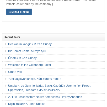
infrastructure” built by the company […]
CONTINUE READING
Recent Posts
Her Yanım Yangın / M Can Guney
Bir Demet Cemal Süreya Şiiri
Özlem / M Can Guney
Welcome to the Gutenberg Editor
Orhan Veli
Yeni başlayanlar için: Kürt Sorunu nedir?
Ursula K. Le Guin ile İktidar, Baskı, Özgürlük Üzerine / on Power,
Oppression, Freedom / MARIA POPOVA
20 Life Lessons from Native Americans / Hayley Anderton
Niçin Yazarız? / John Updike