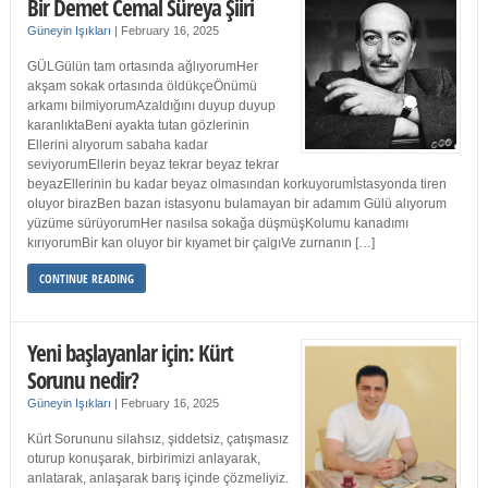
Bir Demet Cemal Süreya Şiiri
Güneyin Işıkları
|
February 16, 2025
GÜLGülün tam ortasında ağlıyorumHer
akşam sokak ortasında öldükçeÖnümü
arkamı bilmiyorumAzaldığını duyup duyup
karanlıktaBeni ayakta tutan gözlerinin
Ellerini alıyorum sabaha kadar
seviyorumEllerin beyaz tekrar beyaz tekrar
beyazEllerinin bu kadar beyaz olmasından korkuyorumİstasyonda tiren
oluyor birazBen bazan istasyonu bulamayan bir adamım Gülü alıyorum
yüzüme sürüyorumHer nasılsa sokağa düşmüşKolumu kanadımı
kırıyorumBir kan oluyor bir kıyamet bir çalgıVe zurnanın […]
CONTINUE READING
Yeni başlayanlar için: Kürt
Sorunu nedir?
Güneyin Işıkları
|
February 16, 2025
Kürt Sorununu silahsız, şiddetsiz, çatışmasız
oturup konuşarak, birbirimizi anlayarak,
anlatarak, anlaşarak barış içinde çözmeliyiz.