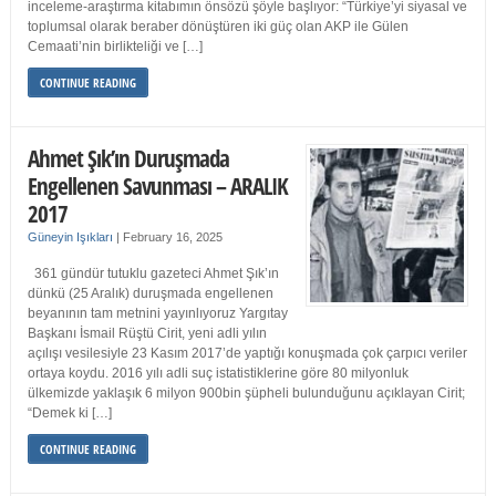
inceleme-araştırma kitabımın önsözü şöyle başlıyor: “Türkiye’yi siyasal ve
toplumsal olarak beraber dönüştüren iki güç olan AKP ile Gülen
Cemaati’nin birlikteliği ve […]
CONTINUE READING
Ahmet Şık’ın Duruşmada
Engellenen Savunması – ARALIK
2017
Güneyin Işıkları
|
February 16, 2025
361 gündür tutuklu gazeteci Ahmet Şık’ın
dünkü (25 Aralık) duruşmada engellenen
beyanının tam metnini yayınlıyoruz Yargıtay
Başkanı İsmail Rüştü Cirit, yeni adli yılın
açılışı vesilesiyle 23 Kasım 2017’de yaptığı konuşmada çok çarpıcı veriler
ortaya koydu. 2016 yılı adli suç istatistiklerine göre 80 milyonluk
ülkemizde yaklaşık 6 milyon 900bin şüpheli bulunduğunu açıklayan Cirit;
“Demek ki […]
CONTINUE READING