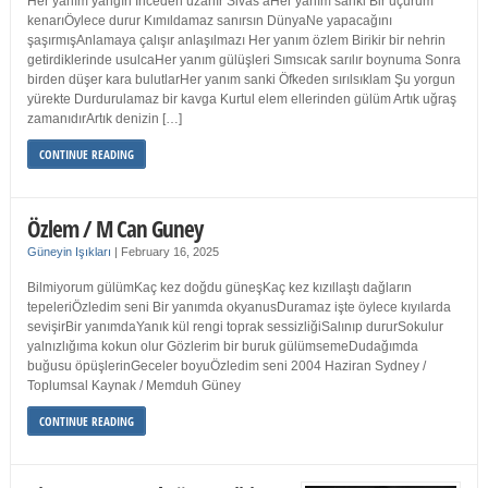
Her yanım yangın İnceden uzanır Sivas’aHer yanım sanki Bir uçurum
kenarıÖylece durur Kımıldamaz sanırsın DünyaNe yapacağını
şaşırmışAnlamaya çalışır anlaşılmazı Her yanım özlem Birikir bir nehrin
getirdiklerinde usulcaHer yanım gülüşleri Sımsıcak sarılır boynuma Sonra
birden düşer kara bulutlarHer yanım sanki Öfkeden sırılsıklam Şu yorgun
yürekte Durdurulamaz bir kavga Kurtul elem ellerinden gülüm Artık uğraş
zamanıdırArtık denizin […]
CONTINUE READING
Özlem / M Can Guney
Güneyin Işıkları
|
February 16, 2025
Bilmiyorum gülümKaç kez doğdu güneşKaç kez kızıllaştı dağların
tepeleriÖzledim seni Bir yanımda okyanusDuramaz işte öylece kıyılarda
sevişirBir yanımdaYanık kül rengi toprak sessizliğiSalınıp dururSokulur
yalnızlığıma kokun olur Gözlerim bir buruk gülümsemeDudağımda
buğusu öpüşlerinGeceler boyuÖzledim seni 2004 Haziran Sydney /
Toplumsal Kaynak / Memduh Güney
CONTINUE READING