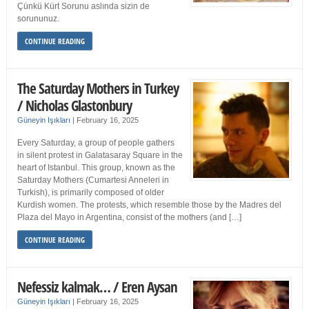
Çünkü Kürt Sorunu aslında sizin de
sorununuz.
CONTINUE READING
The Saturday Mothers in Turkey
/ Nicholas Glastonbury
Güneyin Işıkları
|
February 16, 2025
Every Saturday, a group of people gathers
in silent protest in Galatasaray Square in the
heart of Istanbul. This group, known as the
Saturday Mothers (Cumartesi Anneleri in
Turkish), is primarily composed of older
Kurdish women. The protests, which resemble those by the Madres del
Plaza del Mayo in Argentina, consist of the mothers (and […]
CONTINUE READING
Nefessiz kalmak… / Eren Aysan
Güneyin Işıkları
|
February 16, 2025