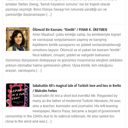
anlatan Stefan Zweig, “kendi hayatının sonunu” ise bir trajedi olarak
yazmayı seçmişti. İkinci Dünya Savaşı’nın ruhunda yarattığı acı ve
çaresizliğe dayanamayan […]
Ölümcül Bir Kavram; “Kimlik” / PINAR K. ÜRETMEN
Amin Maalouf, çoklu kimliğe sahip, bu kimlikleriyle kişisel
ve varoluşsal sorgulamasını yapmış ve barışmış
kişiliklerin kimlik savaşlarını ve şiddeti sonlandırabileceği
umudunu taşıyor. Ölümcül ve el yakan bir kavram “kimlik”.
Nice katliam, cinayet, şiddet ve vahşetin bahanesi.
Günümüz dünyasının distopyaya ve günümüz insanınınsa eleştirel zekâdan
yoksun otomatlar haline gelmesinin şifresi. Oysa kimlik, kim olduğunu
arayan, varoluşunu […]
Sabahattin Ali’s magical tale of Turkish love and loss in Berlin
/ Malcolm Forbes
Sabahattin Ali led a short but eventful life. Regarded by
many as the father of modernist Turkish literature, Ali was
also a teacher, translator and journalist. His left-leaning
newspaper, Marco Pasa, became a target of government
censorship in the 1940s due to its satirical editorials. Ali also sailed too
close to the wind and was […]