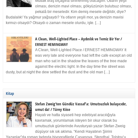
Mutlak tıraş bıçağına sinirlenmiş olacağım. Otların yeşil
olması, denizin mavi olması, gökyüzünün bulutsuz olması,
pekalâ bir meseledir. Kim demiş mesele değildir, diye?
Budalalık! Ya yağmur yağsaydı? Ya otların yeşili mor, ya denizin mavisi
kırmızı olsaydı? Olsaydı o zaman mesele olurdu, işte. […]
A Clean, Well-Lighted Place – Aydınlık ve Temiz Bir Yer /
ERNEST HEMINGWAY
A Clean, Well-Lighted Place / ERNEST HEMINGWAY It
was very late and everyone had left the cafe except an old
man who sat in the shadow the leaves of the tree made
against the electric light. In the day time the street was
dusty, but at night the dew settled the dust and the old man […]
Kitap
Stefan Zweig’ten Gündüz Vassaf’a: Umutsuzluk bulaşıcıdır,
umut da! / Türey Köse
Hayatı ve hatta siyaseti hep edebiyat aracılığıyla
kavramak, yorumlamak isteyen bir okur olarak bu
umutsuzluk günlerinde Avusturyalı yazar Stefan Zweig
düşüyor sık sık aklıma. “Kendi Hayatının Şiirini
Yazanlar”da roman tadında biyografilerle Casanova, Stendhal, Tolstoy’u