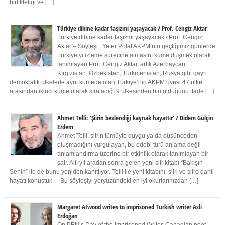
birlikteliği ve […]
Türkiye dibine kadar faşizmi yaşayacak / Prof. Cengiz Aktar
Türkiye dibine kadar faşizmi yaşayacak / Prof. Cengiz
Aktar – Söyleşi : Yeter Polat AKPM’nin geçtiğimiz günlerde
Türkiye’yi izleme sürecine almasını küme düşmek olarak
tanımlayan Prof. Cengiz Aktar, artık Azerbaycan,
Kırgızistan, Özbekistan, Türkmenistan, Rusya gibi gayri
demokratik ülkelerle aynı kümede olan Türkiye’nin AKPM üyesi 47 ülke
arasından ikinci küme olarak sıraladığı 9 ülkesinden biri olduğunu ifade […]
Ahmet Telli: ‘Şiirin beslendiği kaynak hayattır’ / Didem Gülçin
Erdem
Ahmet Telli, şiirin tümüyle duygu ya da düşünceden
oluşmadığını vurgulayan, bu edebi türü anlama değil
anlamlandırma üzerine bir etkinlik olarak tanımlayan bir
şair. Altı yıl aradan sonra gelen yeni şiir kitabı “Bakışın
Senin” ile de bunu yeniden kanıtlıyor. Telli ile yeni kitabını, şiiri ve şiire dahil
hayatı konuştuk. – Bu söyleşiyi yeryüzündeki en iyi okurlarınızdan […]
Margaret Atwood writes to imprisoned Turkish writer Asli
Erdoğan