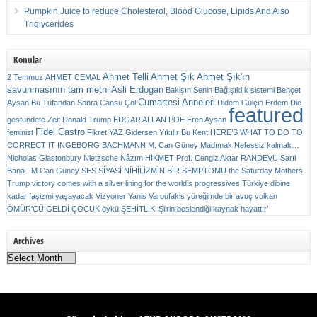
Pumpkin Juice to reduce Cholesterol, Blood Glucose, Lipids And Also
Triglycerides
Konular
Ahmet Telli
Ahmet Şık
Ahmet Şık'ın
2 Temmuz
AHMET CEMAL
savunmasının tam metni
Asli Erdogan
Bakişın Senin
Bağışıklık sistemi
Behçet
Cumartesi Anneleri
Aysan
Bu Tufandan Sonra
Cansu Çöl
Didem Gülçin Erdem
Die
featured
gestundete Zeit
Donald Trump
EDGAR ALLAN POE
Eren Aysan
Fidel Castro
feminist
Fikret YAZ
Gidersen Yıkılır Bu Kent
HERE’S WHAT TO DO TO
CORRECT IT
INGEBORG BACHMANN
M. Can Güney
Madımak
Nefessiz kalmak…
Nicholas Glastonbury
Nietzsche
Nâzım HİKMET
Prof. Cengiz Aktar
RANDEVU
Sarıl
Bana . M Can Güney
SES
SİYASİ NİHİLİZMİN BİR SEMPTOMU
the Saturday Mothers
Trump victory comes with a silver lining for the world’s progressives
Türkiye dibine
kadar faşizmi yaşayacak
Vizyoner
Yanis Varoufakis
yüreğimde bir avuç volkan
ÖMÜR'CÜ GELDİ ÇOCUK
öykü
ŞEHİTLİK
‘Şiirin beslendiği kaynak hayattır’
Archives
Archives