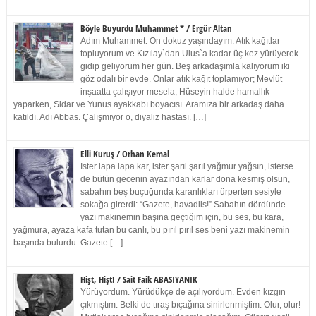
Böyle Buyurdu Muhammet * / Ergür Altan
Adım Muhammet. On dokuz yaşındayım. Atık kağıtlar
topluyorum ve Kızılay`dan Ulus`a kadar üç kez yürüyerek
gidip geliyorum her gün. Beş arkadaşımla kalıyorum iki
göz odalı bir evde. Onlar atık kağıt toplamıyor; Mevlüt
inşaatta çalışıyor mesela, Hüseyin halde hamallık
yaparken, Sidar ve Yunus ayakkabı boyacısı. Aramıza bir arkadaş daha
katıldı. Adı Abbas. Çalışmıyor o, diyaliz hastası. […]
Elli Kuruş / Orhan Kemal
İster lapa lapa kar, ister şarıl şarıl yağmur yağsın, isterse
de bütün gecenin ayazından karlar dona kesmiş olsun,
sabahın beş buçuğunda karanlıkları ürperten sesiyle
sokağa girerdi: “Gazete, havadiis!” Sabahın dördünde
yazı makinemin başına geçtiğim için, bu ses, bu kara,
yağmura, ayaza kafa tutan bu canlı, bu pırıl pırıl ses beni yazı makinemin
başında bulurdu. Gazete […]
Hişt, Hişt! / Sait Faik ABASIYANIK
Yürüyordum. Yürüdükçe de açılıyordum. Evden kızgın
çıkmıştım. Belki de tıraş bıçağına sinirlenmiştim. Olur, olur!