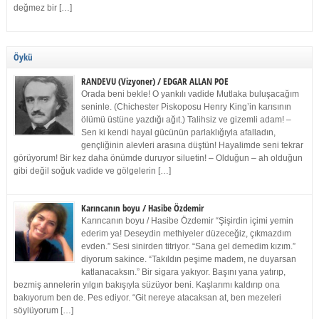
değmez bir […]
Öykü
RANDEVU (Vizyoner) / EDGAR ALLAN POE
Orada beni bekle! O yankılı vadide Mutlaka buluşacağım
seninle. (Chichester Piskoposu Henry King’in karısının
ölümü üstüne yazdığı ağıt.) Talihsiz ve gizemli adam! –
Sen ki kendi hayal gücünün parlaklığıyla afalladın,
gençliğinin alevleri arasına düştün! Hayalimde seni tekrar
görüyorum! Bir kez daha önümde duruyor siluetin! – Olduğun – ah olduğun
gibi değil soğuk vadide ve gölgelerin […]
Karıncanın boyu / Hasibe Özdemir
Karıncanın boyu / Hasibe Özdemir “Şişirdin içimi yemin
ederim ya! Deseydin methiyeler düzeceğiz, çıkmazdım
evden.” Sesi sinirden titriyor. “Sana gel demedim kızım.”
diyorum sakince. “Takıldın peşime madem, ne duyarsan
katlanacaksın.” Bir sigara yakıyor. Başını yana yatırıp,
bezmiş annelerin yılgın bakışıyla süzüyor beni. Kaşlarımı kaldırıp ona
bakıyorum ben de. Pes ediyor. “Git nereye atacaksan at, ben mezeleri
söylüyorum […]