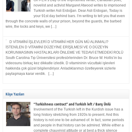
On PEN’s Day of the Imprisoned Writer, Canadian poet,
novelist and activist Margaret Atwood writes to imprisoned
Turkish writer Asli Erdoğan. Dear Asli Erdogan, Today is
your 91st day behind bars. I’m writing to tell you that even
through the concrete walls of your prison, beyond the guards, the barbed
wire, the locks and keys, we […]
D VİTAMİNİ İŞLEVLERİ D VİTAMİNİ HER GÜN MÜ ALINMALI?
İSTENİLEN D VİTAMİNİ DÜZEYİNE ERİŞİLMESİ VE O DÜZEYİN
KORUNMASININ HASTALIKLARI ÖNLEME VE TEDAVİ ETMEDEKİ ROLÜ
South Carolina Tıp Üniversitesi profesörlerinden Dr. Bruce W. Hollis’in bu
videosunu birkaç kez dikkatle izledik. D vitamininin vücuttaki işlevleri
hakkında çok güzel bilgilendiriyor. Anladıklarımızı özetleyerek sizlerle
paylaşmaya karar verdik. […]
Köşe Yazıları
“Turkishness contract” and Turkish left / Barış Ünlü
Involvement of the Turkish left in the Kurdish issue has a
long history stretching from 1920s to present. And this
history is not one to be ashamed of. In fact, some periods
and people in that history can be admired. While either a
complete chauvinist attitude or at best a thick silence