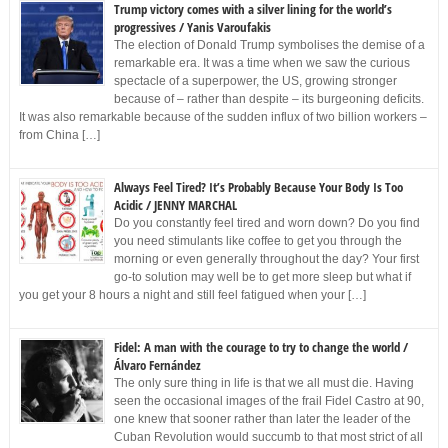
Trump victory comes with a silver lining for the world’s
progressives / Yanis Varoufakis
The election of Donald Trump symbolises the demise of a
remarkable era. It was a time when we saw the curious
spectacle of a superpower, the US, growing stronger
because of – rather than despite – its burgeoning deficits.
It was also remarkable because of the sudden influx of two billion workers –
from China […]
Always Feel Tired? It’s Probably Because Your Body Is Too
Acidic / JENNY MARCHAL
Do you constantly feel tired and worn down? Do you find
you need stimulants like coffee to get you through the
morning or even generally throughout the day? Your first
go-to solution may well be to get more sleep but what if
you get your 8 hours a night and still feel fatigued when your […]
Fidel: A man with the courage to try to change the world /
Álvaro Fernández
The only sure thing in life is that we all must die. Having
seen the occasional images of the frail Fidel Castro at 90,
one knew that sooner rather than later the leader of the
Cuban Revolution would succumb to that most strict of all