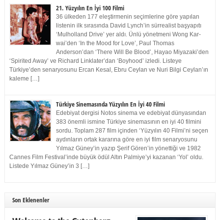
21. Yüzyılın En İyi 100 Filmi
36 ülkeden 177 eleştirmenin seçimlerine göre yapılan
listenin ilk sırasında David Lynch’in sürrealist başyapıtı
‘Mulholland Drive’ yer aldı. Ünlü yönetmeni Wong Kar-
wai’den ‘In the Mood for Love’, Paul Thomas
Anderson’dan ‘There Will Be Blood’, Hayao Miyazaki’den
‘Spirited Away’ ve Richard Linklater’dan ‘Boyhood’ izledi. Listeye
Türkiye’den senaryosunu Ercan Kesal, Ebru Ceylan ve Nuri Bilgi Ceylan’ın
kaleme […]
Türkiye Sinemasında Yüzyılın En İyi 40 Filmi
Edebiyat dergisi Notos sinema ve edebiyat dünyasından
383 önemli ismine Türkiye sinemasının en iyi 40 filmini
sordu. Toplam 287 film içinden ‘Yüzyılın 40 Filmi’ni seçen
aydınların ortak kararına göre en iyi film senaryosunu
Yılmaz Güney’in yazıp Şerif Gören’in yönettiği ve 1982
Cannes Film Festival’inde büyük ödül Altın Palmiye’yi kazanan ‘Yol’ oldu.
Listede Yılmaz Güney’in 3 […]
Son Eklenenler