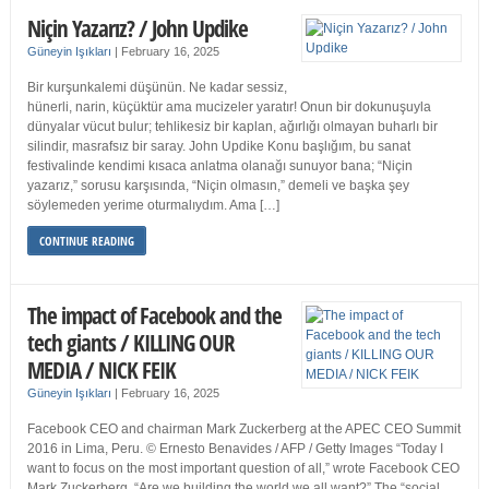
Niçin Yazarız? / John Updike
Güneyin Işıkları
|
February 16, 2025
Bir kurşunkalemi düşünün. Ne kadar sessiz,
hünerli, narin, küçüktür ama mucizeler yaratır! Onun bir dokunuşuyla
dünyalar vücut bulur; tehlikesiz bir kaplan, ağırlığı olmayan buharlı bir
silindir, masrafsız bir saray. John Updike Konu başlığım, bu sanat
festivalinde kendimi kısaca anlatma olanağı sunuyor bana; “Niçin
yazarız,” sorusu karşısında, “Niçin olmasın,” demeli ve başka şey
söylemeden yerime oturmalıydım. Ama […]
CONTINUE READING
The impact of Facebook and the
tech giants / KILLING OUR
MEDIA / NICK FEIK
Güneyin Işıkları
|
February 16, 2025
Facebook CEO and chairman Mark Zuckerberg at the APEC CEO Summit
2016 in Lima, Peru. © Ernesto Benavides / AFP / Getty Images “Today I
want to focus on the most important question of all,” wrote Facebook CEO
Mark Zuckerberg. “Are we building the world we all want?” The “social