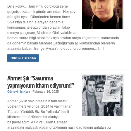
Dille kolay… Tam yirmi dört koca sene
geçmiş o karanlık günün ardından. Her şey
dün gibi oysa. Ölümünden hemen önce
Sıvas’tan telefonla arayan babamla
konuşmam, televizyondan olayları takip
etmeye çalışmam, Madımak Oteli yakıldıktan
hemen sonra bilgi alabilmek için oradan oraya koşturmam; sonrasında
da dönemin bakanı Mehmet Gazioğlu’nun açıklamasından ölenlerin
arasında babam Behçet Aysan’ın olduğunu öğrenmem… […]
CONTINUE READING
Ahmet Şık “Savunma
yapmıyorum itham ediyorum!”
Güneyin Işıkları
|
February 16, 2025
Ahmet Şık’ın savunmasının tam metni:
Sözlerime 3 yıl önce, 2014’te yayımlanan
‘Paralel Yürüdük Biz Bu Yollarda’ isimli
kitabımın önsözünden bir alıntıyla
başlayacağım. AKP ve Gülen Cemaati
arasındaki mafyatik iktidar ortaklığının nasıl dağıldığını anlatan bu