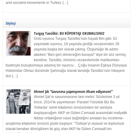
and socialist movements in Turkey. […]
Söyleşi
Turgay Tanülkü: BU RÖPORTAJI OKUMALISINIZ
Ünlü oyuncu Turgay Tanülkü’nün hayatı film gibi. 62
yaşındaki oyuncu, 18 yaşında girdiği cezaevinden 26
yaşında başka biri olarak çıkmış. Özgürlüğe ilk adımı
atarken “Ben geri döneceğim buraya!” diye bir söz vermiş
kendine. Tanülkü, ömrünü cezaevlerinde mahkumları
tiyatroyla buluşturmaya adamış bir oyuncu… Çoğu insanın Eşkıya Dünyaya
Hükümdar Olmaz dizisinde Şahinağa olarak tanıdığı Tanülkü’nün hikayesi
dizi […]
Ahmet Şık “Savunma yapmıyorum itham ediyorum!”
Ahmet Şık’ın savunmasının tam metni: Sözlerime 3 yıl
önce, 2014’te yayımlanan ‘Paralel Yürüdük Biz Bu
Yollarda’ isimli kitabımın önsözünden bir alıntıyla
başlayacağım. AKP ve Gülen Cemaati arasındaki mafyatik
iktidar ortaklığının nasıl dağıldığını anlatan bu inceleme-
araştırma kitabımın önsözü şöyle başlıyor: “Türkiye’yi siyasal ve toplumsal
olarak beraber dönüştüren iki güç olan AKP ile Gülen Cemaati’nin