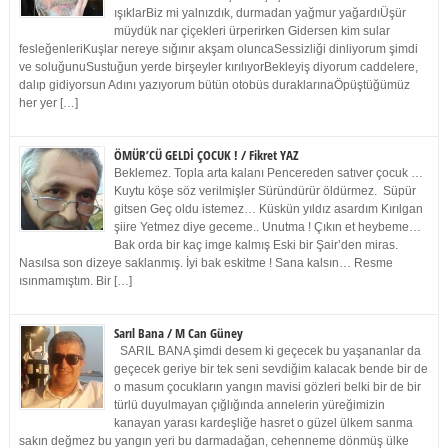
ışıklarBiz mi yalnızdık, durmadan yağmur yağardıÜşür
müydük nar çiçekleri ürperirken Gidersen kim sular
fesleğenleriKuşlar nereye sığınır akşam oluncaSessizliği dinliyorum şimdi
ve soluğunuSustuğun yerde birşeyler kırılıyorBekleyiş diyorum caddelere,
dalıp gidiyorsun Adını yazıyorum bütün otobüs duraklarınaÖpüştüğümüz
her yer […]
ÖMÜR’CÜ GELDİ ÇOCUK ! / Fikret YAZ
Beklemez. Topla arta kalanı Pencereden satıver çocuk …
Kuytu köşe söz verilmişler Süründürür öldürmez. Süpür
gitsen Geç oldu istemez… Küskün yıldız asardım Kırılgan
şiire Yetmez diye geceme.. Unutma ! Çıkın et heybeme…
Bak orda bir kaç imge kalmış Eski bir Şair’den miras.
Nasılsa son dizeye saklanmış. İyi bak eskitme ! Sana kalsın… Resme
ısınmamıştım. Bir […]
Sarıl Bana / M Can Güney
SARIL BANA şimdi desem ki geçecek bu yaşananlar da
geçecek geriye bir tek seni sevdiğim kalacak bende bir de
o masum çocukların yangın mavisi gözleri belki bir de bir
türlü duyulmayan çığlığında annelerin yüreğimizin
kanayan yarası kardeşliğe hasret o güzel ülkem sanma
sakın değmez bu yangın yeri bu darmadağan, cehenneme dönmüş ülke