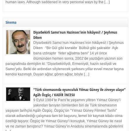
human laws. Although saddened in very personal ways by the […]
Sinema
Diyarbekirli Samo’nun Hazinses’inin hikâyesi! / Şeyhmus
Diken
Diyarbekirli Samo’nun Hazinses’inin hikâyesi! / Şeyhmus
Diken “Bir Gül gibi kıvraktır Bülbül gibi şakraktır Aşk
bana ızdıraptır Yeter ağlatma beni” 14 yıl önce
ölümünden hemen sonra, 2002’de yazdığım yazının son
paragrafında demiştim ki: “Diyarbekirliydi, Ermeniydi, hazin sesliydi ve
Samo’ydu. Belki de ardından söylenecek şarkısını yıllar evvel mezar taşına
kendisi kazımıştı. Duyan ağlar, gören ağlar, böyle […]
“Türk sinemasında oyunculuk Yılmaz Güney ile zirveye ulaşır”
Agâh Özgüç / KADİR İNCESU
9 Eylül 1984’te Paris’te yaşamını yitiren Yılmaz Güney’i
yakından tanıyan isimlerden biri de Türk sinemasının
yaşayan tarihçisi Agâh Özgüç. Özgüç’ün “Yılmaz Güney Filmleri Tarihi”
olarak adlandırdığı çalışması tam bir başvuru, temel bir kaynak kitabı olma
özelliği taşıyor. Özgüç ile Yılmaz Güney’i konuştuk. Yılmaz Güney ile nasıl
ve ne zaman tanıştınız? Yılmaz Güney’in Anadolu sinemalarında gösterimi