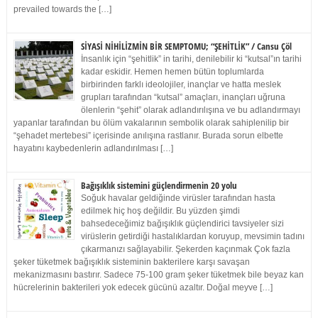
prevailed towards the […]
SİYASİ NİHİLİZMİN BİR SEMPTOMU; “ŞEHİTLİK” / Cansu Çöl
İnsanlık için “şehitlik” in tarihi, denilebilir ki “kutsal”ın tarihi
kadar eskidir. Hemen hemen bütün toplumlarda
birbirinden farklı ideolojiler, inançlar ve hatta meslek
grupları tarafından “kutsal” amaçları, inançları uğruna
ölenlerin “şehit” olarak adlandırılışına ve bu adlandırmayı
yapanlar tarafından bu ölüm vakalarının sembolik olarak sahiplenilip bir
“şehadet mertebesi” içerisinde anılışına rastlanır. Burada sorun elbette
hayatını kaybedenlerin adlandırılması […]
Bağışıklık sistemini güçlendirmenin 20 yolu
Soğuk havalar geldiğinde virüsler tarafından hasta
edilmek hiç hoş değildir. Bu yüzden şimdi
bahsedeceğimiz bağışıklık güçlendirici tavsiyeler sizi
virüslerin getirdiği hastalıklardan koruyup, mevsimin tadını
çıkarmanızı sağlayabilir. Şekerden kaçınmak Çok fazla
şeker tüketmek bağışıklık sisteminin bakterilere karşı savaşan
mekanizmasını bastırır. Sadece 75-100 gram şeker tüketmek bile beyaz kan
hücrelerinin bakterileri yok edecek gücünü azaltır. Doğal meyve […]