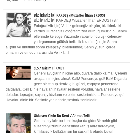
BİZ İKİMİZ İKİ KARDEŞ /Muzaffer İlhan ERDOST
BİZ İKİMİZ İKİ KARDEŞ /Muzaffer İlhan ERDOST (Bir
Fotoğraf Altı İçin) Ve biz geleceğiz bir gün, biz ikimiz İki
kardeş Duracağız Fotoğrafımızda durduğumuz gibi Benim
ellerimde kelepçe Yüzümde yapay bir gülüş (Kelepçeyi
yadırgamanın gülüşü belki İlk kez olduğu için Sonra
alıştım Ve unuttum sonra kelepçeyi bileklerimde) Senin yüzün İçerde
olmanın ve umudun arasında Ve ilk […]
SES / Nâzım HİKMET
Çeneni avuçlarının içine alıp, duvara dalıp kalma!. Çeneni
avuçlarının içine alma!. Kalk! Pencereye gel! Bak! Dışarda
gece bir cenup denizi gibi güzel, çarpıyor pencerene
dalgaları.. Gel! Dinle havaları: havalar seslerin yoludur, havalar seslerle
doludur: toprağın, suyun, yıldızların ve bizim seslerimizle… Pencereye gel!
Havaları dinle bir: Sesimiz yanındadır, sesimiz seninledir…
Gidersen Yıkılır Bu Kent / Ahmet Telli
Gidersen yıkılır bu kent, kuşlar da giderBir nehir gibi
susarım yüzünün deltasındaYanlış adreslerdeydik,
kimliksizdik belkiSarışın bir şaşkınlık olurdu bütün