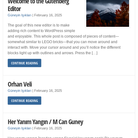
Welcome to the Gutenberg
Editor
Güneyin Işıkları
|
February 16, 2025
The goal of this new editor is to make
adding rich content to WordPress simple
and enjoyable. This whole post is composed of pieces of content—
somewhat similar to LEGO bricks—that you can move around and
interact with. Move your cursor around and you’ll notice the different
blocks light up with outlines and arrows. Press the […]
CONTINUE READING
Orhan Veli
Güneyin Işıkları
|
February 16, 2025
CONTINUE READING
Her Yanım Yangın / M Can Guney
Güneyin Işıkları
|
February 16, 2025