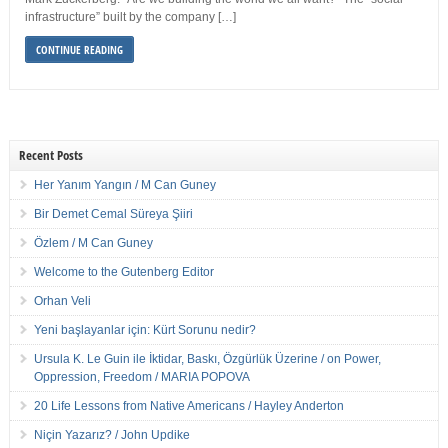
infrastructure” built by the company […]
CONTINUE READING
Recent Posts
Her Yanım Yangın / M Can Guney
Bir Demet Cemal Süreya Şiiri
Özlem / M Can Guney
Welcome to the Gutenberg Editor
Orhan Veli
Yeni başlayanlar için: Kürt Sorunu nedir?
Ursula K. Le Guin ile İktidar, Baskı, Özgürlük Üzerine / on Power,
Oppression, Freedom / MARIA POPOVA
20 Life Lessons from Native Americans / Hayley Anderton
Niçin Yazarız? / John Updike