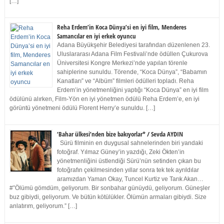
[…]
Reha Erdem’in Koca Dünya’si en iyi film, Menderes
Samancılar en iyi erkek oyuncu
Adana Büyükşehir Belediyesi tarafından düzenlenen 23.
Uluslararası Adana Film Festivali’nde ödüllen Çukurova
Üniversitesi Kongre Merkezi’nde yapılan törenle
sahiplerine sunuldu. Törende, “Koca Dünya”, “Babamın
Kanatları” ve “Albüm” filmleri ödülleri topladı. Reha
Erdem’in yönetmenliğini yaptığı “Koca Dünya” en iyi film
ödülünü alırken, Film-Yön en iyi yönetmen ödülü Reha Erdem’e, en iyi
görüntü yönetmeni ödülü Florent Herry’e sunuldu. […]
‘Bahar ülkesi’nden bize bakıyorlar* / Sevda AYDIN
Sürü filminin en duygusal sahnelerinden biri yandaki
fotoğraf. Yılmaz Güney’in yazdığı, Zeki Ökten’in
yönetmenliğini üstlendiği Sürü’nün setinden çıkan bu
fotoğrafın çekilmesinden yıllar sonra tek tek ayrıldılar
aramızdan Yaman Okay, Tuncel Kurtiz ve Tarık Akan…
#”Ölümü gömdüm, geliyorum. Bir sonbahar günüydü, geliyorum. Güneşler
buz gibiydi, geliyorum. Ve bütün kötülükler. Ölümün armaları gibiydi. Size
anlatırım, geliyorum.” […]