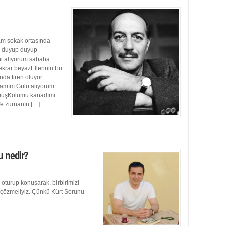
m sokak ortasında
ı duyup duyup
ini alıyorum sabaha
ekrar beyazEllerinin bu
da tiren oluyor
damım Gülü alıyorum
müşKolumu kanadımı
Ve zurnanın […]
u nedir?
 oturup konuşarak, birbirimizi
e çözmeliyiz. Çünkü Kürt Sorunu