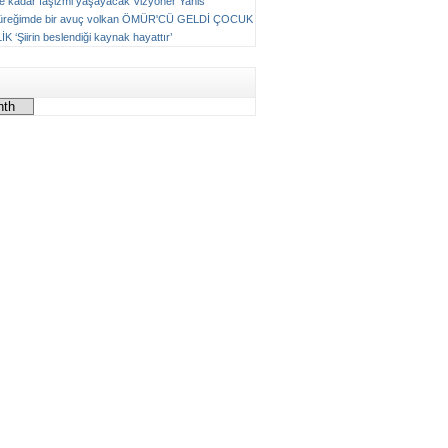
ne kadar faşizmi yaşayacak
Vizyoner
Yanis
üreğimde bir avuç volkan
ÖMÜR'CÜ GELDİ ÇOCUK
LİK
‘Şiirin beslendiği kaynak hayattır’