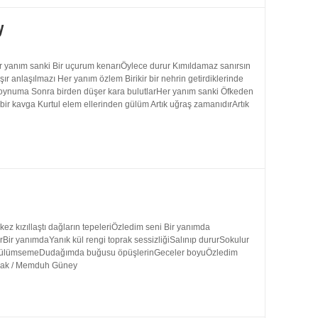
y
 yanım sanki Bir uçurum kenarıÖylece durur Kımıldamaz sanırsın
 anlaşılmazı Her yanım özlem Birikir bir nehrin getirdiklerinde
 boynuma Sonra birden düşer kara bulutlarHer yanım sanki Öfkeden
bir kavga Kurtul elem ellerinden gülüm Artık uğraş zamanıdırArtık
 kızıllaştı dağların tepeleriÖzledim seni Bir yanımda
rBir yanımdaYanık kül rengi toprak sessizliğiSalınıp dururSokulur
uk gülümsemeDudağımda buğusu öpüşlerinGeceler boyuÖzledim
ynak / Memduh Güney