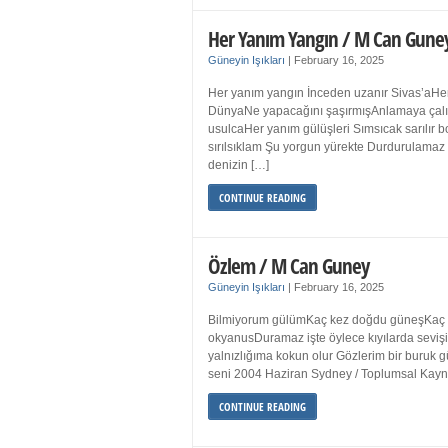
Her Yanım Yangın / M Can Gune
Güneyin Işıkları
|
February 16, 2025
Her yanım yangın İnceden uzanır Sivas’aHer
DünyaNe yapacağını şaşırmışAnlamaya çalışır
usulcaHer yanım gülüşleri Sımsıcak sarılır
sırılsıklam Şu yorgun yürekte Durdurulamaz 
denizin […]
CONTINUE READING
Özlem / M Can Guney
Güneyin Işıkları
|
February 16, 2025
Bilmiyorum gülümKaç kez doğdu güneşKaç kez
okyanusDuramaz işte öylece kıyılarda sevişi
yalnızlığıma kokun olur Gözlerim bir bur
seni 2004 Haziran Sydney / Toplumsal Ka
CONTINUE READING