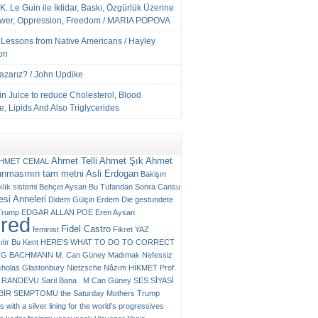
K. Le Guin ile İktidar, Baskı, Özgürlük Üzerine
ower, Oppression, Freedom / MARIA POPOVA
e Lessons from Native Americans / Hayley
on
Yazarız? / John Updike
n Juice to reduce Cholesterol, Blood
, Lipids And Also Triglycerides
Ahmet Telli
Ahmet Şık
Ahmet
HMET CEMAL
unmasının tam metni
Asli Erdogan
Bakişın
klık sistemi
Behçet Aysan
Bu Tufandan Sonra
Cansu
si Anneleri
Didem Gülçin Erdem
Die gestundete
Trump
EDGAR ALLAN POE
Eren Aysan
ured
Fidel Castro
feminist
Fikret YAZ
ılır Bu Kent
HERE’S WHAT TO DO TO CORRECT
RG BACHMANN
M. Can Güney
Madımak
Nefessiz
cholas Glastonbury
Nietzsche
Nâzım HİKMET
Prof.
RANDEVU
Sarıl Bana . M Can Güney
SES
SİYASİ
N BİR SEMPTOMU
the Saturday Mothers
Trump
 with a silver lining for the world’s progressives