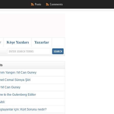
Posts
Comments
r
Köşe Yazıları
Yazarlar
ts
nım Yangın / M Can Guney
met Cemal Süreya Şiiri
/ M Can Guney
e to the Gutenberg Editor
Veli
şlayanlar için: Kürt Sorunu nedir?