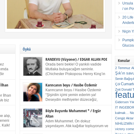
Ursula 
/ on P
20 Lif
Andert
Niçin 
Pumpki
Glucose
Öykü
RANDEVU (Vizyoner) / EDGAR ALLAN POE
Konular
kez
Orada beni bekle! O yankılı vadide
2 Temmuz
A
anımda
Mutlaka buluşacağım seninle.
Şık'ın sav
Bir
(Chichester Piskoposu Henry King’in
ıp
karısının ölümü üstüne yazdığı ağıt.)
Senin
Bağışı
m bir
Talihsiz ve gizemli adam! – Sen ki kendi hayal
Cumarte
Çöl
 İlhan
Karıncanın boyu / Hasibe Özdemir
gücünün parlaklığıyla afalladın, gençliğinin alevleri
Zeit
Donald 
Karıncanın boyu / Hasibe Özdemir
feat
ziran
arasına düştün! Hayalimde seni tekrar görüyorum!
“Şişirdin içimi yemin ederim ya!
r İlhan
Bir kez daha önümde duruyor siluetin! – Olduğun –
Deseydin methiyeler düzeceğiz,
Ve biz
Gidersen Yık
ah olduğun gibi değil soğuk vadide ve gölgelerin […]
çıkmazdım evden.” Sesi sinirden
 kardeş
IT
INGEBO
titriyor. “Sana gel demedim kızım.” diyorum sakince.
Benim
Böyle Buyurdu Muhammet * / Ergür
kalmak…
Ni
“Takıldın peşime madem, ne duyarsan
Altan
e alıp,
Cengiz Aktar
katlanacaksın.” Bir sigara yakıyor. Başını yana yatırıp,
 olduğu
Çeneni
Adım Muhammet. On dokuz
bezmiş annelerin yılgın bakışıyla süzüyor beni.
NİHİLİZMİ
. Kalk!
yaşındayım. Atık kağıtlar topluyorum ve
Kaşlarımı kaldırıp ona bakıyorum ben de. Pes ediyor.
victory comes
ışarda
Kızılay`dan Ulus`a kadar üç kez
“Git nereye atacaksan at, ben mezeleri söylüyorum