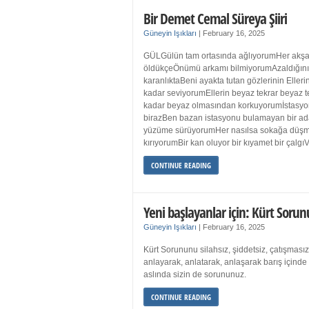
Bir Demet Cemal Süreya Şiiri
Güneyin Işıkları
|
February 16, 2025
GÜLGülün tam ortasında ağlıyorumHer akşa
öldükçeÖnümü arkamı bilmiyorumAzaldığın
karanlıktaBeni ayakta tutan gözlerinin Eller
kadar seviyorumEllerin beyaz tekrar beyaz t
kadar beyaz olmasından korkuyorumİstasyon
birazBen bazan istasyonu bulamayan bir a
yüzüme sürüyorumHer nasılsa sokağa düş
kırıyorumBir kan oluyor bir kıyamet bir çalgı
CONTINUE READING
Yeni başlayanlar için: Kürt Sorun
Güneyin Işıkları
|
February 16, 2025
Kürt Sorununu silahsız, şiddetsiz, çatışmasız
anlayarak, anlatarak, anlaşarak barış içind
aslında sizin de sorununuz.
CONTINUE READING