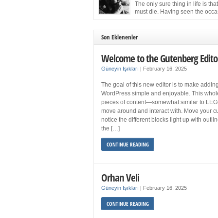
more sleep but what if you get your 8 hours a
The only sure thing in life is tha
and still feel fatigued when your […]
must die. Having seen the occa
images of the frail Fidel Castro 
one knew that sooner rather than later the lea
the Cuban Revolution would succumb to that
Son Eklenenler
strict of all human laws. Although saddened i
personal ways by the […]
Welcome to the Gutenberg Edito
Güneyin Işıkları
|
February 16, 2025
The goal of this new editor is to make adding
WordPress simple and enjoyable. This whol
pieces of content—somewhat similar to LEG
move around and interact with. Move your cu
notice the different blocks light up with outl
the […]
CONTINUE READING
Orhan Veli
Güneyin Işıkları
|
February 16, 2025
CONTINUE READING