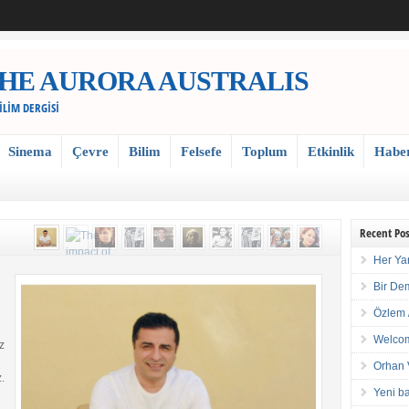
 / THE AURORA AUSTRALIS
BİLİM DERGİSİ
Sinema
Çevre
Bilim
Felsefe
Toplum
Etkinlik
Habe
Recent Pos
Her Ya
Bir De
Özlem 
Welcom
z
Orhan 
.
Yeni ba