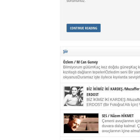
sorununuz.
CONTINUE READING
Şiir
Özlem / M Can Guney
Bilmiyorum gülümKaç kez doğdu güneşKaç 
kızıllaştı dağların tepeleriÖzledim seni Bir y
okyanusDuramaz işte öylece kıyılarda sevişir
yanımdaYanık kül rengi toprak sessizliğiSalın
dururSokulur yalnızlığıma kokun olur Gözleri
BİZ İKİMİZ İKİ KARDEŞ /Muzaffer
buruk gülümsemeDudağımda buğusu
ERDOST
öpüşlerinGeceler boyuÖzledim seni 2004 Ha
BİZ İKİMİZ İKİ KARDEŞ /Muzaffe
Sydney / Toplumsal Kaynak / Memduh Güney
ERDOST (Bir Fotoğraf Altı İçin) 
geleceğiz bir gün, biz ikimiz İki
Duracağız Fotoğrafımızda durduğumuz gibi 
SES / Nâzım HİKMET
ellerimde kelepçe Yüzümde yapay bir gülüş
Çeneni avuçlarının için
(Kelepçeyi yadırgamanın gülüşü belki İlk kez
duvara dalıp kalma!. 
için Sonra alıştım Ve unuttum sonra kelepçeyi
avuçlarının içine alma!
bileklerimde) Senin yüzün İçerde olmanın ve
Pencereye gel! Bak! D
umudun arasında Ve ilk […]