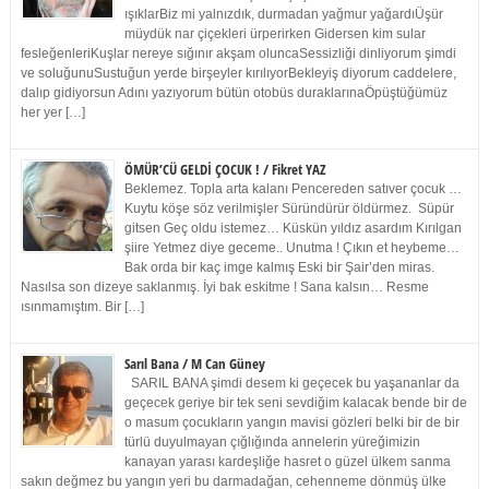
ışıklarBiz mi yalnızdık, durmadan yağmur yağardıÜşür
müydük nar çiçekleri ürperirken Gidersen kim sular
fesleğenleriKuşlar nereye sığınır akşam oluncaSessizliği dinliyorum şimdi
ve soluğunuSustuğun yerde birşeyler kırılıyorBekleyiş diyorum caddelere,
dalıp gidiyorsun Adını yazıyorum bütün otobüs duraklarınaÖpüştüğümüz
her yer […]
ÖMÜR’CÜ GELDİ ÇOCUK ! / Fikret YAZ
Beklemez. Topla arta kalanı Pencereden satıver çocuk …
Kuytu köşe söz verilmişler Süründürür öldürmez. Süpür
gitsen Geç oldu istemez… Küskün yıldız asardım Kırılgan
şiire Yetmez diye geceme.. Unutma ! Çıkın et heybeme…
Bak orda bir kaç imge kalmış Eski bir Şair’den miras.
Nasılsa son dizeye saklanmış. İyi bak eskitme ! Sana kalsın… Resme
ısınmamıştım. Bir […]
Sarıl Bana / M Can Güney
SARIL BANA şimdi desem ki geçecek bu yaşananlar da
geçecek geriye bir tek seni sevdiğim kalacak bende bir de
o masum çocukların yangın mavisi gözleri belki bir de bir
türlü duyulmayan çığlığında annelerin yüreğimizin
kanayan yarası kardeşliğe hasret o güzel ülkem sanma
sakın değmez bu yangın yeri bu darmadağan, cehenneme dönmüş ülke