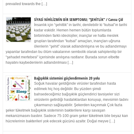
prevailed towards the […]
SİYASİ NİHİLİZMİN BİR SEMPTOMU; “ŞEHİTLİK” / Cansu Çöl
İnsanlık için “şehitlik” in tarihi, denilebilir ki “kutsal”ın tarihi
kadar eskidir. Hemen hemen bütün toplumlarda
birbirinden farklı ideolojiler, inançlar ve hatta meslek
grupları tarafından “kutsal” amaçları, inançları uğruna
ölenlerin “şehit” olarak adlandırılışına ve bu adlandırmayı
yapanlar tarafından bu ölüm vakalarının sembolik olarak sahiplenilip bir
“şehadet mertebesi” içerisinde anılışına rastlanır. Burada sorun elbette
hayatını kaybedenlerin adlandırılması […]
Bağışıklık sistemini güçlendirmenin 20 yolu
Soğuk havalar geldiğinde virüsler tarafından hasta
edilmek hiç hoş değildir. Bu yüzden şimdi
bahsedeceğimiz bağışıklık güçlendirici tavsiyeler sizi
virüslerin getirdiği hastalıklardan koruyup, mevsimin tadını
çıkarmanızı sağlayabilir. Şekerden kaçınmak Çok fazla
şeker tüketmek bağışıklık sisteminin bakterilere karşı savaşan
mekanizmasını bastırır. Sadece 75-100 gram şeker tüketmek bile beyaz kan
hücrelerinin bakterileri yok edecek gücünü azaltır. Doğal meyve […]