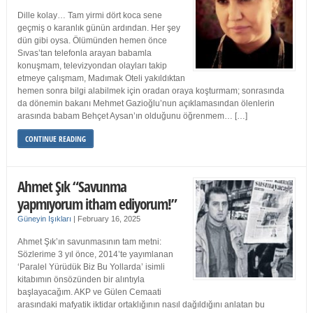
Dille kolay… Tam yirmi dört koca sene
geçmiş o karanlık günün ardından. Her şey
dün gibi oysa. Ölümünden hemen önce
Sıvas’tan telefonla arayan babamla
konuşmam, televizyondan olayları takip
etmeye çalışmam, Madımak Oteli yakıldıktan
hemen sonra bilgi alabilmek için oradan oraya koşturmam; sonrasında
da dönemin bakanı Mehmet Gazioğlu’nun açıklamasından ölenlerin
arasında babam Behçet Aysan’ın olduğunu öğrenmem… […]
CONTINUE READING
Ahmet Şık “Savunma
yapmıyorum itham ediyorum!”
Güneyin Işıkları
|
February 16, 2025
Ahmet Şık’ın savunmasının tam metni:
Sözlerime 3 yıl önce, 2014’te yayımlanan
‘Paralel Yürüdük Biz Bu Yollarda’ isimli
kitabımın önsözünden bir alıntıyla
başlayacağım. AKP ve Gülen Cemaati
arasındaki mafyatik iktidar ortaklığının nasıl dağıldığını anlatan bu