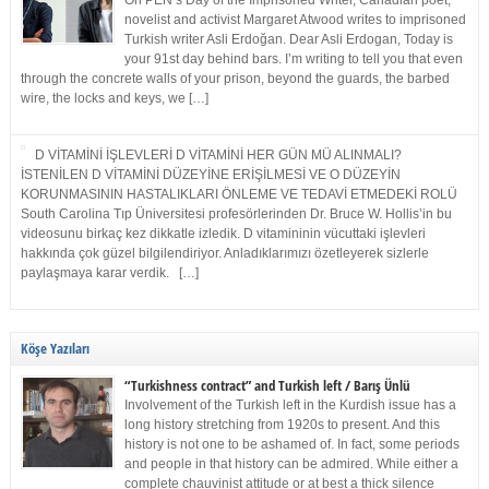
On PEN’s Day of the Imprisoned Writer, Canadian poet,
novelist and activist Margaret Atwood writes to imprisoned
Turkish writer Asli Erdoğan. Dear Asli Erdogan, Today is
your 91st day behind bars. I’m writing to tell you that even
through the concrete walls of your prison, beyond the guards, the barbed
wire, the locks and keys, we […]
D VİTAMİNİ İŞLEVLERİ D VİTAMİNİ HER GÜN MÜ ALINMALI?
İSTENİLEN D VİTAMİNİ DÜZEYİNE ERİŞİLMESİ VE O DÜZEYİN
KORUNMASININ HASTALIKLARI ÖNLEME VE TEDAVİ ETMEDEKİ ROLÜ
South Carolina Tıp Üniversitesi profesörlerinden Dr. Bruce W. Hollis’in bu
videosunu birkaç kez dikkatle izledik. D vitamininin vücuttaki işlevleri
hakkında çok güzel bilgilendiriyor. Anladıklarımızı özetleyerek sizlerle
paylaşmaya karar verdik. […]
Köşe Yazıları
“Turkishness contract” and Turkish left / Barış Ünlü
Involvement of the Turkish left in the Kurdish issue has a
long history stretching from 1920s to present. And this
history is not one to be ashamed of. In fact, some periods
and people in that history can be admired. While either a
complete chauvinist attitude or at best a thick silence