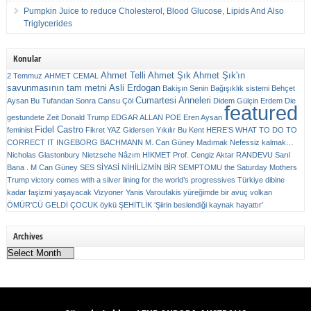
Pumpkin Juice to reduce Cholesterol, Blood Glucose, Lipids And Also
Triglycerides
Konular
Ahmet Telli
Ahmet Şık
Ahmet Şık'ın
2 Temmuz
AHMET CEMAL
savunmasının tam metni
Asli Erdogan
Bakişın Senin
Bağışıklık sistemi
Behçet
Cumartesi Anneleri
Aysan
Bu Tufandan Sonra
Cansu Çöl
Didem Gülçin Erdem
Die
featured
gestundete Zeit
Donald Trump
EDGAR ALLAN POE
Eren Aysan
Fidel Castro
feminist
Fikret YAZ
Gidersen Yıkılır Bu Kent
HERE’S WHAT TO DO TO
CORRECT IT
INGEBORG BACHMANN
M. Can Güney
Madımak
Nefessiz kalmak…
Nicholas Glastonbury
Nietzsche
Nâzım HİKMET
Prof. Cengiz Aktar
RANDEVU
Sarıl
Bana . M Can Güney
SES
SİYASİ NİHİLİZMİN BİR SEMPTOMU
the Saturday Mothers
Trump victory comes with a silver lining for the world’s progressives
Türkiye dibine
kadar faşizmi yaşayacak
Vizyoner
Yanis Varoufakis
yüreğimde bir avuç volkan
ÖMÜR'CÜ GELDİ ÇOCUK
öykü
ŞEHİTLİK
‘Şiirin beslendiği kaynak hayattır’
Archives
Archives