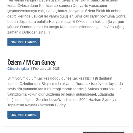
Her yanım yangın İnceden uzanır Sivas’aHer yanım sanki Bir uçurum
kenarıÖylece durur Kımıldamaz sanırsın DünyaNe yapacağını
şaşırmışAnlamaya çalışır anlaşılmazı Her yanım özlem Birikir bir nehrin
getirdiklerinde usulcaHer yanım gülüşleri Sımsıcak sarılır boynuma Sonra
birden düşer kara bulutlarHer yanım sanki Öfkeden sırılsıklam Şu yorgun
yürekte Durdurulamaz bir kavga Kurtul elem ellerinden gülüm Artık uğraş
zamanıdırArtık denizin […]
CONTINUE READING
Özlem / M Can Guney
Güneyin Işıkları
|
February 16, 2025
Bilmiyorum gülümKaç kez doğdu güneşKaç kez kızıllaştı dağların
tepeleriÖzledim seni Bir yanımda okyanusDuramaz işte öylece kıyılarda
sevişirBir yanımdaYanık kül rengi toprak sessizliğiSalınıp dururSokulur
yalnızlığıma kokun olur Gözlerim bir buruk gülümsemeDudağımda
buğusu öpüşlerinGeceler boyuÖzledim seni 2004 Haziran Sydney /
Toplumsal Kaynak / Memduh Güney
CONTINUE READING