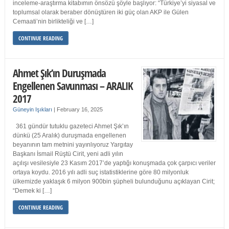
inceleme-araştırma kitabımın önsözü şöyle başlıyor: “Türkiye’yi siyasal ve
toplumsal olarak beraber dönüştüren iki güç olan AKP ile Gülen
Cemaati’nin birlikteliği ve […]
CONTINUE READING
Ahmet Şık’ın Duruşmada
Engellenen Savunması – ARALIK
2017
Güneyin Işıkları
|
February 16, 2025
361 gündür tutuklu gazeteci Ahmet Şık’ın
dünkü (25 Aralık) duruşmada engellenen
beyanının tam metnini yayınlıyoruz Yargıtay
Başkanı İsmail Rüştü Cirit, yeni adli yılın
açılışı vesilesiyle 23 Kasım 2017’de yaptığı konuşmada çok çarpıcı veriler
ortaya koydu. 2016 yılı adli suç istatistiklerine göre 80 milyonluk
ülkemizde yaklaşık 6 milyon 900bin şüpheli bulunduğunu açıklayan Cirit;
“Demek ki […]
CONTINUE READING