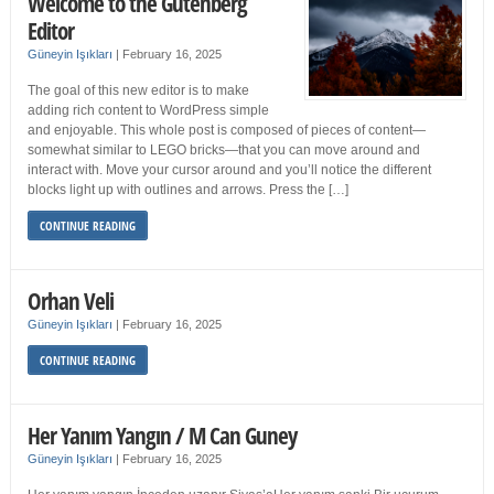
Welcome to the Gutenberg
Editor
Güneyin Işıkları
|
February 16, 2025
The goal of this new editor is to make
adding rich content to WordPress simple
and enjoyable. This whole post is composed of pieces of content—
somewhat similar to LEGO bricks—that you can move around and
interact with. Move your cursor around and you’ll notice the different
blocks light up with outlines and arrows. Press the […]
CONTINUE READING
Orhan Veli
Güneyin Işıkları
|
February 16, 2025
CONTINUE READING
Her Yanım Yangın / M Can Guney
Güneyin Işıkları
|
February 16, 2025