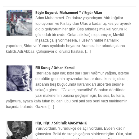
Böyle Buyurdu Muhammet * / Ergür Altan
Adım Muhammet. On dokuz yaşındayım. Atık kağıtlar
topluyorum ve Kızılay`dan Ulus`a kadar üç kez yürüyerek
gidip geliyorum her gün. Beş arkadaşımla kalıyorum iki
göz odalı bir evde. Onlar atık kağıt toplamıyor; Mevlüt
inşaatta çalışıyor mesela, Hüseyin halde hamallık
yaparken, Sidar ve Yunus ayakkabı boyacısı. Aramıza bir arkadaş daha
katıldı. Adı Abbas. Çalışmıyor o, diyaliz hastası. […]
Elli Kuruş / Orhan Kemal
İster lapa lapa kar, ister şarıl şarıl yağmur yağsın, isterse
de bütün gecenin ayazından karlar dona kesmiş olsun,
sabahın beş buçuğunda karanlıkları ürperten sesiyle
sokağa girerdi: “Gazete, havadiis!” Sabahın dördünde
yazı makinemin başına geçtiğim için, bu ses, bu kara,
yağmura, ayaza kafa tutan bu canlı, bu pırıl pırıl ses beni yazı makinemin
başında bulurdu. Gazete […]
Hişt, Hişt! / Sait Faik ABASIYANIK
Yürüyordum. Yürüdükçe de açılıyordum. Evden kızgın
çıkmıştım. Belki de tıraş bıçağına sinirlenmiştim. Olur, olur!