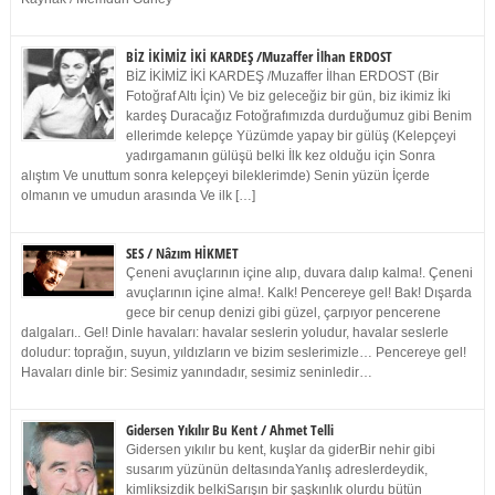
BİZ İKİMİZ İKİ KARDEŞ /Muzaffer İlhan ERDOST
BİZ İKİMİZ İKİ KARDEŞ /Muzaffer İlhan ERDOST (Bir
Fotoğraf Altı İçin) Ve biz geleceğiz bir gün, biz ikimiz İki
kardeş Duracağız Fotoğrafımızda durduğumuz gibi Benim
ellerimde kelepçe Yüzümde yapay bir gülüş (Kelepçeyi
yadırgamanın gülüşü belki İlk kez olduğu için Sonra
alıştım Ve unuttum sonra kelepçeyi bileklerimde) Senin yüzün İçerde
olmanın ve umudun arasında Ve ilk […]
SES / Nâzım HİKMET
Çeneni avuçlarının içine alıp, duvara dalıp kalma!. Çeneni
avuçlarının içine alma!. Kalk! Pencereye gel! Bak! Dışarda
gece bir cenup denizi gibi güzel, çarpıyor pencerene
dalgaları.. Gel! Dinle havaları: havalar seslerin yoludur, havalar seslerle
doludur: toprağın, suyun, yıldızların ve bizim seslerimizle… Pencereye gel!
Havaları dinle bir: Sesimiz yanındadır, sesimiz seninledir…
Gidersen Yıkılır Bu Kent / Ahmet Telli
Gidersen yıkılır bu kent, kuşlar da giderBir nehir gibi
susarım yüzünün deltasındaYanlış adreslerdeydik,
kimliksizdik belkiSarışın bir şaşkınlık olurdu bütün