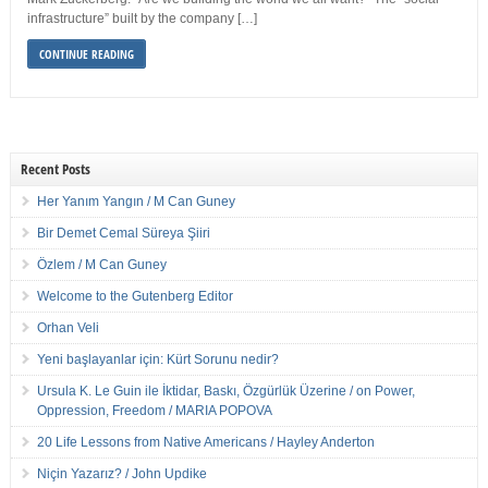
infrastructure” built by the company […]
CONTINUE READING
Recent Posts
Her Yanım Yangın / M Can Guney
Bir Demet Cemal Süreya Şiiri
Özlem / M Can Guney
Welcome to the Gutenberg Editor
Orhan Veli
Yeni başlayanlar için: Kürt Sorunu nedir?
Ursula K. Le Guin ile İktidar, Baskı, Özgürlük Üzerine / on Power,
Oppression, Freedom / MARIA POPOVA
20 Life Lessons from Native Americans / Hayley Anderton
Niçin Yazarız? / John Updike