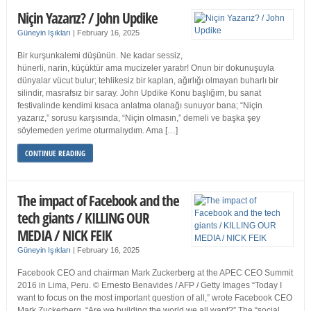
Niçin Yazarız? / John Updike
Güneyin Işıkları
|
February 16, 2025
Bir kurşunkalemi düşünün. Ne kadar sessiz,
hünerli, narin, küçüktür ama mucizeler yaratır! Onun bir dokunuşuyla
dünyalar vücut bulur; tehlikesiz bir kaplan, ağırlığı olmayan buharlı bir
silindir, masrafsız bir saray. John Updike Konu başlığım, bu sanat
festivalinde kendimi kısaca anlatma olanağı sunuyor bana; “Niçin
yazarız,” sorusu karşısında, “Niçin olmasın,” demeli ve başka şey
söylemeden yerime oturmalıydım. Ama […]
CONTINUE READING
The impact of Facebook and the
tech giants / KILLING OUR
MEDIA / NICK FEIK
Güneyin Işıkları
|
February 16, 2025
Facebook CEO and chairman Mark Zuckerberg at the APEC CEO Summit
2016 in Lima, Peru. © Ernesto Benavides / AFP / Getty Images “Today I
want to focus on the most important question of all,” wrote Facebook CEO
Mark Zuckerberg. “Are we building the world we all want?” The “social