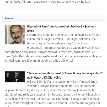
human laws. Although saddened in very personal ways by the […]
Sinema
Diyarbekirli Samo’nun Hazinses’inin hikâyesi! / Şeyhmus
Diken
Diyarbekirli Samo’nun Hazinses’inin hikâyesi! / Şeyhmus
Diken “Bir Gül gibi kıvraktır Bülbül gibi şakraktır Aşk
bana ızdıraptır Yeter ağlatma beni” 14 yıl önce
ölümünden hemen sonra, 2002’de yazdığım yazının son
paragrafında demiştim ki: “Diyarbekirliydi, Ermeniydi, hazin sesliydi ve
Samo’ydu. Belki de ardından söylenecek şarkısını yıllar evvel mezar taşına
kendisi kazımıştı. Duyan ağlar, gören ağlar, böyle […]
“Türk sinemasında oyunculuk Yılmaz Güney ile zirveye ulaşır”
Agâh Özgüç / KADİR İNCESU
9 Eylül 1984’te Paris’te yaşamını yitiren Yılmaz Güney’i
yakından tanıyan isimlerden biri de Türk sinemasının
yaşayan tarihçisi Agâh Özgüç. Özgüç’ün “Yılmaz Güney Filmleri Tarihi”
olarak adlandırdığı çalışması tam bir başvuru, temel bir kaynak kitabı olma
özelliği taşıyor. Özgüç ile Yılmaz Güney’i konuştuk. Yılmaz Güney ile nasıl
ve ne zaman tanıştınız? Yılmaz Güney’in Anadolu sinemalarında gösterimi