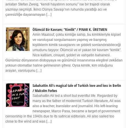
anlatan Stefan Zweig, “kendi hayatının sonunu” ise bir trajedi olarak
yazmayı seçmişti. İkinci Dünya Savaşı’nın ruhunda yarattığı acı ve
çaresizliğe dayanamayan […]
Ölümcül Bir Kavram; “Kimlik” / PINAR K. ÜRETMEN
Amin Maalouf, çoklu kimliğe sahip, bu kimlikleriyle kişisel
ve varoluşsal sorgulamasını yapmış ve barışmış
kişiliklerin kimlik savaşlarını ve şiddeti sonlandırabileceği
umudunu taşıyor. Ölümcül ve el yakan bir kavram “kimlik”.
Nice katliam, cinayet, şiddet ve vahşetin bahanesi.
Günümüz dünyasının distopyaya ve günümüz insanınınsa eleştirel zekâdan
yoksun otomatlar haline gelmesinin şifresi. Oysa kimlik, kim olduğunu
arayan, varoluşunu […]
Sabahattin Ali’s magical tale of Turkish love and loss in Berlin
/ Malcolm Forbes
Sabahattin Ali led a short but eventful life. Regarded by
many as the father of modernist Turkish literature, Ali was
also a teacher, translator and journalist. His left-leaning
newspaper, Marco Pasa, became a target of government
censorship in the 1940s due to its satirical editorials. Ali also sailed too
close to the wind and was […]