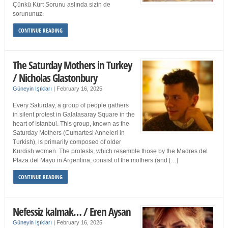
Çünkü Kürt Sorunu aslında sizin de
sorununuz.
CONTINUE READING
The Saturday Mothers in Turkey
/ Nicholas Glastonbury
Güneyin Işıkları
|
February 16, 2025
Every Saturday, a group of people gathers
in silent protest in Galatasaray Square in the
heart of Istanbul. This group, known as the
Saturday Mothers (Cumartesi Anneleri in
Turkish), is primarily composed of older
Kurdish women. The protests, which resemble those by the Madres del
Plaza del Mayo in Argentina, consist of the mothers (and […]
CONTINUE READING
Nefessiz kalmak… / Eren Aysan
Güneyin Işıkları
|
February 16, 2025