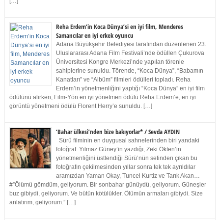
[…]
Reha Erdem’in Koca Dünya’si en iyi film, Menderes
Samancılar en iyi erkek oyuncu
Adana Büyükşehir Belediyesi tarafından düzenlenen 23.
Uluslararası Adana Film Festivali’nde ödüllen Çukurova
Üniversitesi Kongre Merkezi’nde yapılan törenle
sahiplerine sunuldu. Törende, “Koca Dünya”, “Babamın
Kanatları” ve “Albüm” filmleri ödülleri topladı. Reha
Erdem’in yönetmenliğini yaptığı “Koca Dünya” en iyi film
ödülünü alırken, Film-Yön en iyi yönetmen ödülü Reha Erdem’e, en iyi
görüntü yönetmeni ödülü Florent Herry’e sunuldu. […]
‘Bahar ülkesi’nden bize bakıyorlar* / Sevda AYDIN
Sürü filminin en duygusal sahnelerinden biri yandaki
fotoğraf. Yılmaz Güney’in yazdığı, Zeki Ökten’in
yönetmenliğini üstlendiği Sürü’nün setinden çıkan bu
fotoğrafın çekilmesinden yıllar sonra tek tek ayrıldılar
aramızdan Yaman Okay, Tuncel Kurtiz ve Tarık Akan…
#”Ölümü gömdüm, geliyorum. Bir sonbahar günüydü, geliyorum. Güneşler
buz gibiydi, geliyorum. Ve bütün kötülükler. Ölümün armaları gibiydi. Size
anlatırım, geliyorum.” […]