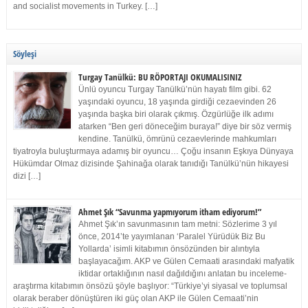
and socialist movements in Turkey. […]
Söyleşi
Turgay Tanülkü: BU RÖPORTAJI OKUMALISINIZ
Ünlü oyuncu Turgay Tanülkü’nün hayatı film gibi. 62
yaşındaki oyuncu, 18 yaşında girdiği cezaevinden 26
yaşında başka biri olarak çıkmış. Özgürlüğe ilk adımı
atarken “Ben geri döneceğim buraya!” diye bir söz vermiş
kendine. Tanülkü, ömrünü cezaevlerinde mahkumları
tiyatroyla buluşturmaya adamış bir oyuncu… Çoğu insanın Eşkıya Dünyaya
Hükümdar Olmaz dizisinde Şahinağa olarak tanıdığı Tanülkü’nün hikayesi
dizi […]
Ahmet Şık “Savunma yapmıyorum itham ediyorum!”
Ahmet Şık’ın savunmasının tam metni: Sözlerime 3 yıl
önce, 2014’te yayımlanan ‘Paralel Yürüdük Biz Bu
Yollarda’ isimli kitabımın önsözünden bir alıntıyla
başlayacağım. AKP ve Gülen Cemaati arasındaki mafyatik
iktidar ortaklığının nasıl dağıldığını anlatan bu inceleme-
araştırma kitabımın önsözü şöyle başlıyor: “Türkiye’yi siyasal ve toplumsal
olarak beraber dönüştüren iki güç olan AKP ile Gülen Cemaati’nin