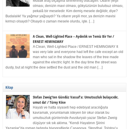
Mutlak tıraş bıçağına sinirlenmiş olacağım. Otların yeşil
olması, denizin mavi olması, gökyüzünün bulutsuz olması,
pekalâ bir meseledir. Kim demiş mesele değildir, diye?
Budalalık! Ya yağmur yağsaydı? Ya otların yeşili mor, ya denizin mavisi
kırmızı olsaydı? Olsaydı o zaman mesele olurdu, işte. […]
A Clean, Well-Lighted Place – Aydınlık ve Temiz Bir Yer /
ERNEST HEMINGWAY
A Clean, Well-Lighted Place / ERNEST HEMINGWAY It
was very late and everyone had left the cafe except an old
man who sat in the shadow the leaves of the tree made
against the electric light. In the day time the street was
dusty, but at night the dew settled the dust and the old man […]
Kitap
Stefan Zweig’ten Gündüz Vassaf’a: Umutsuzluk bulaşıcıdır,
umut da! / Türey Köse
Hayatı ve hatta siyaseti hep edebiyat aracılığıyla
kavramak, yorumlamak isteyen bir okur olarak bu
umutsuzluk günlerinde Avusturyalı yazar Stefan Zweig
düşüyor sık sık aklıma. “Kendi Hayatının Şiirini
Yazanlar”da roman tadında biyografilerle Casanova, Stendhal, Tolstoy’u