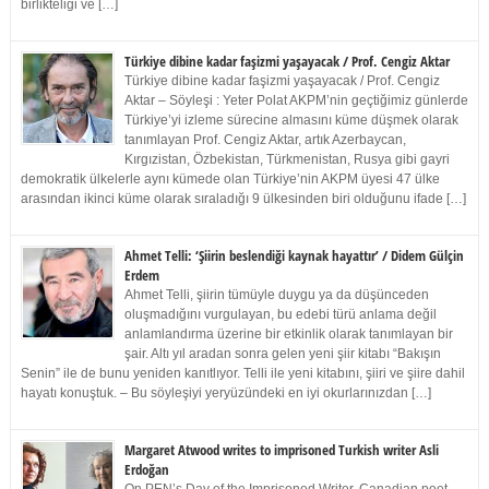
birlikteliği ve […]
Türkiye dibine kadar faşizmi yaşayacak / Prof. Cengiz Aktar
Türkiye dibine kadar faşizmi yaşayacak / Prof. Cengiz
Aktar – Söyleşi : Yeter Polat AKPM’nin geçtiğimiz günlerde
Türkiye’yi izleme sürecine almasını küme düşmek olarak
tanımlayan Prof. Cengiz Aktar, artık Azerbaycan,
Kırgızistan, Özbekistan, Türkmenistan, Rusya gibi gayri
demokratik ülkelerle aynı kümede olan Türkiye’nin AKPM üyesi 47 ülke
arasından ikinci küme olarak sıraladığı 9 ülkesinden biri olduğunu ifade […]
Ahmet Telli: ‘Şiirin beslendiği kaynak hayattır’ / Didem Gülçin
Erdem
Ahmet Telli, şiirin tümüyle duygu ya da düşünceden
oluşmadığını vurgulayan, bu edebi türü anlama değil
anlamlandırma üzerine bir etkinlik olarak tanımlayan bir
şair. Altı yıl aradan sonra gelen yeni şiir kitabı “Bakışın
Senin” ile de bunu yeniden kanıtlıyor. Telli ile yeni kitabını, şiiri ve şiire dahil
hayatı konuştuk. – Bu söyleşiyi yeryüzündeki en iyi okurlarınızdan […]
Margaret Atwood writes to imprisoned Turkish writer Asli
Erdoğan