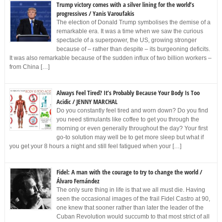
Trump victory comes with a silver lining for the world’s
progressives / Yanis Varoufakis
The election of Donald Trump symbolises the demise of a
remarkable era. It was a time when we saw the curious
spectacle of a superpower, the US, growing stronger
because of – rather than despite – its burgeoning deficits.
It was also remarkable because of the sudden influx of two billion workers –
from China […]
Always Feel Tired? It’s Probably Because Your Body Is Too
Acidic / JENNY MARCHAL
Do you constantly feel tired and worn down? Do you find
you need stimulants like coffee to get you through the
morning or even generally throughout the day? Your first
go-to solution may well be to get more sleep but what if
you get your 8 hours a night and still feel fatigued when your […]
Fidel: A man with the courage to try to change the world /
Álvaro Fernández
The only sure thing in life is that we all must die. Having
seen the occasional images of the frail Fidel Castro at 90,
one knew that sooner rather than later the leader of the
Cuban Revolution would succumb to that most strict of all