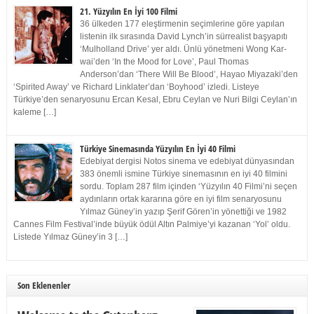
21. Yüzyılın En İyi 100 Filmi
36 ülkeden 177 eleştirmenin seçimlerine göre yapılan
listenin ilk sırasında David Lynch’in sürrealist başyapıtı
‘Mulholland Drive’ yer aldı. Ünlü yönetmeni Wong Kar-
wai’den ‘In the Mood for Love’, Paul Thomas
Anderson’dan ‘There Will Be Blood’, Hayao Miyazaki’den
‘Spirited Away’ ve Richard Linklater’dan ‘Boyhood’ izledi. Listeye
Türkiye’den senaryosunu Ercan Kesal, Ebru Ceylan ve Nuri Bilgi Ceylan’ın
kaleme […]
Türkiye Sinemasında Yüzyılın En İyi 40 Filmi
Edebiyat dergisi Notos sinema ve edebiyat dünyasından
383 önemli ismine Türkiye sinemasının en iyi 40 filmini
sordu. Toplam 287 film içinden ‘Yüzyılın 40 Filmi’ni seçen
aydınların ortak kararına göre en iyi film senaryosunu
Yılmaz Güney’in yazıp Şerif Gören’in yönettiği ve 1982
Cannes Film Festival’inde büyük ödül Altın Palmiye’yi kazanan ‘Yol’ oldu.
Listede Yılmaz Güney’in 3 […]
Son Eklenenler