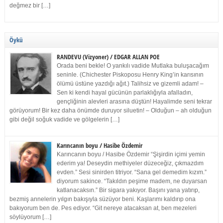
değmez bir […]
Öykü
RANDEVU (Vizyoner) / EDGAR ALLAN POE
Orada beni bekle! O yankılı vadide Mutlaka buluşacağım
seninle. (Chichester Piskoposu Henry King’in karısının
ölümü üstüne yazdığı ağıt.) Talihsiz ve gizemli adam! –
Sen ki kendi hayal gücünün parlaklığıyla afalladın,
gençliğinin alevleri arasına düştün! Hayalimde seni tekrar
görüyorum! Bir kez daha önümde duruyor siluetin! – Olduğun – ah olduğun
gibi değil soğuk vadide ve gölgelerin […]
Karıncanın boyu / Hasibe Özdemir
Karıncanın boyu / Hasibe Özdemir “Şişirdin içimi yemin
ederim ya! Deseydin methiyeler düzeceğiz, çıkmazdım
evden.” Sesi sinirden titriyor. “Sana gel demedim kızım.”
diyorum sakince. “Takıldın peşime madem, ne duyarsan
katlanacaksın.” Bir sigara yakıyor. Başını yana yatırıp,
bezmiş annelerin yılgın bakışıyla süzüyor beni. Kaşlarımı kaldırıp ona
bakıyorum ben de. Pes ediyor. “Git nereye atacaksan at, ben mezeleri
söylüyorum […]