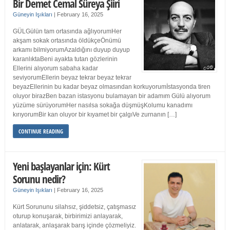
Bir Demet Cemal Süreya Şiiri
Güneyin Işıkları
|
February 16, 2025
GÜLGülün tam ortasında ağlıyorumHer
akşam sokak ortasında öldükçeÖnümü
arkamı bilmiyorumAzaldığını duyup duyup
karanlıktaBeni ayakta tutan gözlerinin
Ellerini alıyorum sabaha kadar
seviyorumEllerin beyaz tekrar beyaz tekrar
beyazEllerinin bu kadar beyaz olmasından korkuyorumİstasyonda tiren
oluyor birazBen bazan istasyonu bulamayan bir adamım Gülü alıyorum
yüzüme sürüyorumHer nasılsa sokağa düşmüşKolumu kanadımı
kırıyorumBir kan oluyor bir kıyamet bir çalgıVe zurnanın […]
CONTINUE READING
Yeni başlayanlar için: Kürt
Sorunu nedir?
Güneyin Işıkları
|
February 16, 2025
Kürt Sorununu silahsız, şiddetsiz, çatışmasız
oturup konuşarak, birbirimizi anlayarak,
anlatarak, anlaşarak barış içinde çözmeliyiz.