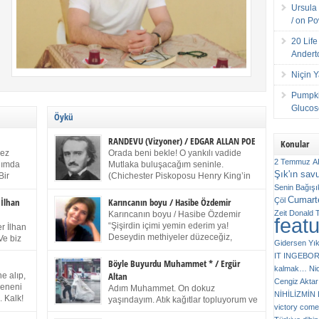
Ursula 
/ on P
20 Lif
Andert
Niçin 
Pumpki
Glucose
Öykü
RANDEVU (Vizyoner) / EDGAR ALLAN POE
Konular
kez
Orada beni bekle! O yankılı vadide
2 Temmuz
A
anımda
Mutlaka buluşacağım seninle.
Şık'ın sav
Bir
(Chichester Piskoposu Henry King’in
ıp
karısının ölümü üstüne yazdığı ağıt.)
Senin
Bağışı
m bir
Talihsiz ve gizemli adam! – Sen ki kendi hayal
Cumarte
Çöl
 İlhan
Karıncanın boyu / Hasibe Özdemir
gücünün parlaklığıyla afalladın, gençliğinin alevleri
Zeit
Donald 
Karıncanın boyu / Hasibe Özdemir
feat
ziran
arasına düştün! Hayalimde seni tekrar görüyorum!
“Şişirdin içimi yemin ederim ya!
r İlhan
Bir kez daha önümde duruyor siluetin! – Olduğun –
Deseydin methiyeler düzeceğiz,
Ve biz
Gidersen Yık
ah olduğun gibi değil soğuk vadide ve gölgelerin […]
çıkmazdım evden.” Sesi sinirden
 kardeş
IT
INGEBO
titriyor. “Sana gel demedim kızım.” diyorum sakince.
Benim
Böyle Buyurdu Muhammet * / Ergür
kalmak…
Ni
“Takıldın peşime madem, ne duyarsan
Altan
e alıp,
Cengiz Aktar
katlanacaksın.” Bir sigara yakıyor. Başını yana yatırıp,
 olduğu
Çeneni
Adım Muhammet. On dokuz
bezmiş annelerin yılgın bakışıyla süzüyor beni.
NİHİLİZMİ
. Kalk!
yaşındayım. Atık kağıtlar topluyorum ve
Kaşlarımı kaldırıp ona bakıyorum ben de. Pes ediyor.
victory comes
ışarda
Kızılay`dan Ulus`a kadar üç kez
“Git nereye atacaksan at, ben mezeleri söylüyorum