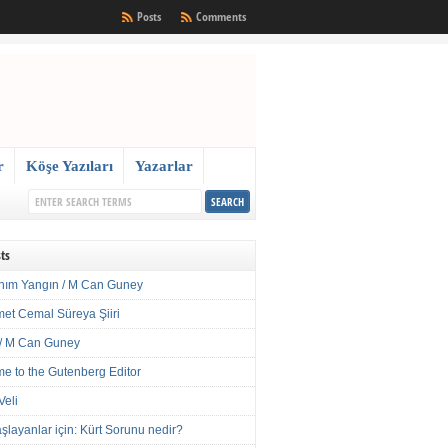
Posts
Comments
r
Köşe Yazıları
Yazarlar
ts
nım Yangın / M Can Guney
met Cemal Süreya Şiiri
/ M Can Guney
e to the Gutenberg Editor
Veli
şlayanlar için: Kürt Sorunu nedir?