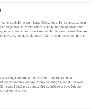
y
 yanım sanki Bir uçurum kenarıÖylece durur Kımıldamaz sanırsın
 anlaşılmazı Her yanım özlem Birikir bir nehrin getirdiklerinde
 boynuma Sonra birden düşer kara bulutlarHer yanım sanki Öfkeden
bir kavga Kurtul elem ellerinden gülüm Artık uğraş zamanıdırArtık
 kızıllaştı dağların tepeleriÖzledim seni Bir yanımda
rBir yanımdaYanık kül rengi toprak sessizliğiSalınıp dururSokulur
uk gülümsemeDudağımda buğusu öpüşlerinGeceler boyuÖzledim
ynak / Memduh Güney