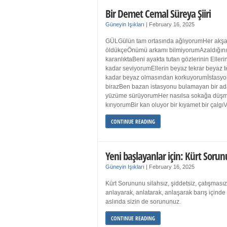
Bir Demet Cemal Süreya Şiiri
Güneyin Işıkları
|
February 16, 2025
GÜLGülün tam ortasında ağlıyorumHer akşa
öldükçeÖnümü arkamı bilmiyorumAzaldığın
karanlıktaBeni ayakta tutan gözlerinin Eller
kadar seviyorumEllerin beyaz tekrar beyaz t
kadar beyaz olmasından korkuyorumİstasyon
birazBen bazan istasyonu bulamayan bir a
yüzüme sürüyorumHer nasılsa sokağa düş
kırıyorumBir kan oluyor bir kıyamet bir çalgı
CONTINUE READING
Yeni başlayanlar için: Kürt Sorun
Güneyin Işıkları
|
February 16, 2025
Kürt Sorununu silahsız, şiddetsiz, çatışmasız
anlayarak, anlatarak, anlaşarak barış içind
aslında sizin de sorununuz.
CONTINUE READING