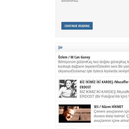
sorununuz.
CONTINUE READING
Şiir
Özlem / M Can Guney
Bilmiyorum gülümKaç kez doğdu güneşKaç 
kızıllaştı dağların tepeleriÖzledim seni Bir y
okyanusDuramaz işte öylece kıyılarda sevişir
yanımdaYanık kül rengi toprak sessizliğiSalın
dururSokulur yalnızlığıma kokun olur Gözleri
BİZ İKİMİZ İKİ KARDEŞ /Muzaffer
buruk gülümsemeDudağımda buğusu
ERDOST
öpüşlerinGeceler boyuÖzledim seni 2004 Ha
BİZ İKİMİZ İKİ KARDEŞ /Muzaffe
Sydney / Toplumsal Kaynak / Memduh Güney
ERDOST (Bir Fotoğraf Altı İçin) 
geleceğiz bir gün, biz ikimiz İki
Duracağız Fotoğrafımızda durduğumuz gibi 
SES / Nâzım HİKMET
ellerimde kelepçe Yüzümde yapay bir gülüş
Çeneni avuçlarının için
(Kelepçeyi yadırgamanın gülüşü belki İlk kez
duvara dalıp kalma!. 
için Sonra alıştım Ve unuttum sonra kelepçeyi
avuçlarının içine alma!
bileklerimde) Senin yüzün İçerde olmanın ve
Pencereye gel! Bak! D
umudun arasında Ve ilk […]