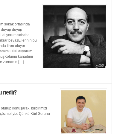
m sokak ortasında
ı duyup duyup
ini alıyorum sabaha
ekrar beyazEllerinin bu
da tiren oluyor
damım Gülü alıyorum
müşKolumu kanadımı
Ve zurnanın […]
u nedir?
 oturup konuşarak, birbirimizi
e çözmeliyiz. Çünkü Kürt Sorunu