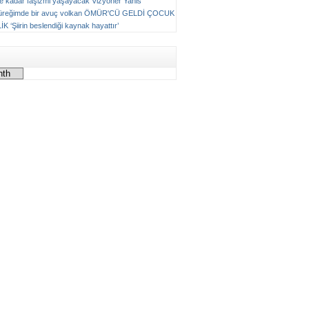
ne kadar faşizmi yaşayacak
Vizyoner
Yanis
üreğimde bir avuç volkan
ÖMÜR'CÜ GELDİ ÇOCUK
LİK
‘Şiirin beslendiği kaynak hayattır’