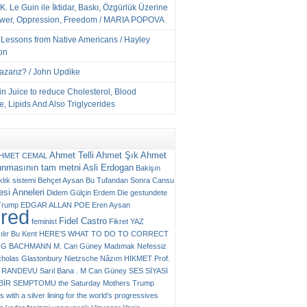
K. Le Guin ile İktidar, Baskı, Özgürlük Üzerine
ower, Oppression, Freedom / MARIA POPOVA
e Lessons from Native Americans / Hayley
on
Yazarız? / John Updike
n Juice to reduce Cholesterol, Blood
, Lipids And Also Triglycerides
Ahmet Telli
Ahmet Şık
Ahmet
HMET CEMAL
unmasının tam metni
Asli Erdogan
Bakişın
klık sistemi
Behçet Aysan
Bu Tufandan Sonra
Cansu
si Anneleri
Didem Gülçin Erdem
Die gestundete
Trump
EDGAR ALLAN POE
Eren Aysan
ured
Fidel Castro
feminist
Fikret YAZ
ılır Bu Kent
HERE’S WHAT TO DO TO CORRECT
RG BACHMANN
M. Can Güney
Madımak
Nefessiz
cholas Glastonbury
Nietzsche
Nâzım HİKMET
Prof.
RANDEVU
Sarıl Bana . M Can Güney
SES
SİYASİ
N BİR SEMPTOMU
the Saturday Mothers
Trump
 with a silver lining for the world’s progressives