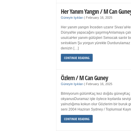
Her Yanım Yangın / M Can Gune
Güneyin Işıkları
|
February 16, 2025
Her yanım yangın İnceden uzanır Sivas’aHer
DünyaNe yapacağını şaşırmışAnlamaya çalışır
usulcaHer yanım gülüşleri Sımsıcak sarılır
sırılsıklam Şu yorgun yürekte Durdurulamaz 
denizin […]
CONTINUE READING
Özlem / M Can Guney
Güneyin Işıkları
|
February 16, 2025
Bilmiyorum gülümKaç kez doğdu güneşKaç kez
okyanusDuramaz işte öylece kıyılarda sevişi
yalnızlığıma kokun olur Gözlerim bir bur
seni 2004 Haziran Sydney / Toplumsal Ka
CONTINUE READING