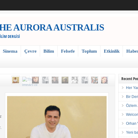
 / THE AURORA AUSTRALIS
BİLİM DERGİSİ
Sinema
Çevre
Bilim
Felsefe
Toplum
Etkinlik
Habe
Recent Pos
Her Ya
Bir De
Özlem 
Welcom
z
Orhan 
.
Yeni ba