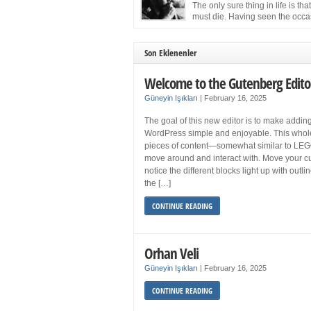
more sleep but what if you get your 8 hours a
The only sure thing in life is tha
and still feel fatigued when your […]
must die. Having seen the occa
images of the frail Fidel Castro 
one knew that sooner rather than later the lea
the Cuban Revolution would succumb to that
Son Eklenenler
strict of all human laws. Although saddened i
personal ways by the […]
Welcome to the Gutenberg Edito
Güneyin Işıkları
|
February 16, 2025
The goal of this new editor is to make adding
WordPress simple and enjoyable. This whol
pieces of content—somewhat similar to LEG
move around and interact with. Move your cu
notice the different blocks light up with outl
the […]
CONTINUE READING
Orhan Veli
Güneyin Işıkları
|
February 16, 2025
CONTINUE READING