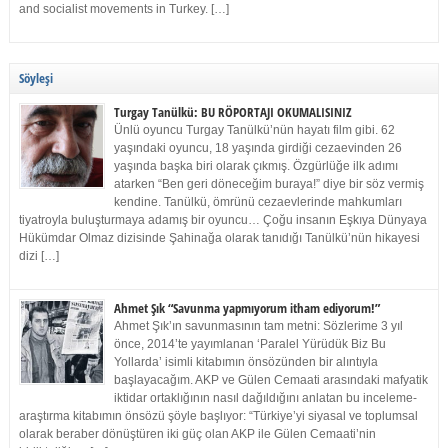
and socialist movements in Turkey. […]
Söyleşi
Turgay Tanülkü: BU RÖPORTAJI OKUMALISINIZ
Ünlü oyuncu Turgay Tanülkü’nün hayatı film gibi. 62
yaşındaki oyuncu, 18 yaşında girdiği cezaevinden 26
yaşında başka biri olarak çıkmış. Özgürlüğe ilk adımı
atarken “Ben geri döneceğim buraya!” diye bir söz vermiş
kendine. Tanülkü, ömrünü cezaevlerinde mahkumları
tiyatroyla buluşturmaya adamış bir oyuncu… Çoğu insanın Eşkıya Dünyaya
Hükümdar Olmaz dizisinde Şahinağa olarak tanıdığı Tanülkü’nün hikayesi
dizi […]
Ahmet Şık “Savunma yapmıyorum itham ediyorum!”
Ahmet Şık’ın savunmasının tam metni: Sözlerime 3 yıl
önce, 2014’te yayımlanan ‘Paralel Yürüdük Biz Bu
Yollarda’ isimli kitabımın önsözünden bir alıntıyla
başlayacağım. AKP ve Gülen Cemaati arasındaki mafyatik
iktidar ortaklığının nasıl dağıldığını anlatan bu inceleme-
araştırma kitabımın önsözü şöyle başlıyor: “Türkiye’yi siyasal ve toplumsal
olarak beraber dönüştüren iki güç olan AKP ile Gülen Cemaati’nin