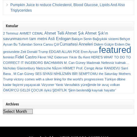
Pumpkin Juice to reduce Cholesterol, Blood Glucose, Lipids And Also
Triglycerides
Konular
Ahmet Telli
Ahmet Şık
Ahmet Şık'ın
2 Temmuz
AHMET CEMAL
savunmasının tam metni
Asli Erdogan
Bakişın Senin
Bağışıklık sistemi
Behçet
Cumartesi Anneleri
Aysan
Bu Tufandan Sonra
Cansu Çöl
Didem Gülçin Erdem
Die
featured
gestundete Zeit
Donald Trump
EDGAR ALLAN POE
Eren Aysan
Fidel Castro
feminist
Fikret YAZ
Gidersen Yıkılır Bu Kent
HERE’S WHAT TO DO TO
CORRECT IT
INGEBORG BACHMANN
M. Can Güney
Madımak
Nefessiz kalmak…
Nicholas Glastonbury
Nietzsche
Nâzım HİKMET
Prof. Cengiz Aktar
RANDEVU
Sarıl
Bana . M Can Güney
SES
SİYASİ NİHİLİZMİN BİR SEMPTOMU
the Saturday Mothers
Trump victory comes with a silver lining for the world’s progressives
Türkiye dibine
kadar faşizmi yaşayacak
Vizyoner
Yanis Varoufakis
yüreğimde bir avuç volkan
ÖMÜR'CÜ GELDİ ÇOCUK
öykü
ŞEHİTLİK
‘Şiirin beslendiği kaynak hayattır’
Archives
Archives