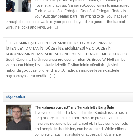
On PEN’s Day of the Imprisoned Writer, Canadian poet,
novelist and activist Margaret Atwood writes to imprisoned
Turkish writer Asli Erdoğan. Dear Asli Erdogan, Today is
your 91st day behind bars. I’m writing to tell you that even
through the concrete walls of your prison, beyond the guards, the barbed
wire, the locks and keys, we […]
D VİTAMİNİ İŞLEVLERİ D VİTAMİNİ HER GÜN MÜ ALINMALI?
İSTENİLEN D VİTAMİNİ DÜZEYİNE ERİŞİLMESİ VE O DÜZEYİN
KORUNMASININ HASTALIKLARI ÖNLEME VE TEDAVİ ETMEDEKİ ROLÜ
South Carolina Tıp Üniversitesi profesörlerinden Dr. Bruce W. Hollis’in bu
videosunu birkaç kez dikkatle izledik. D vitamininin vücuttaki işlevleri
hakkında çok güzel bilgilendiriyor. Anladıklarımızı özetleyerek sizlerle
paylaşmaya karar verdik. […]
Köşe Yazıları
“Turkishness contract” and Turkish left / Barış Ünlü
Involvement of the Turkish left in the Kurdish issue has a
long history stretching from 1920s to present. And this
history is not one to be ashamed of. In fact, some periods
and people in that history can be admired. While either a
complete chauvinist attitude or at best a thick silence