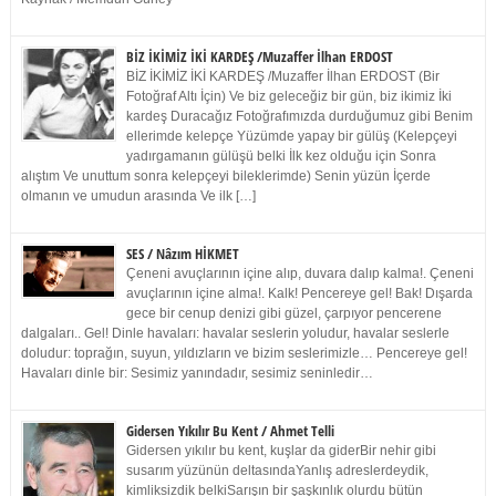
BİZ İKİMİZ İKİ KARDEŞ /Muzaffer İlhan ERDOST
BİZ İKİMİZ İKİ KARDEŞ /Muzaffer İlhan ERDOST (Bir
Fotoğraf Altı İçin) Ve biz geleceğiz bir gün, biz ikimiz İki
kardeş Duracağız Fotoğrafımızda durduğumuz gibi Benim
ellerimde kelepçe Yüzümde yapay bir gülüş (Kelepçeyi
yadırgamanın gülüşü belki İlk kez olduğu için Sonra
alıştım Ve unuttum sonra kelepçeyi bileklerimde) Senin yüzün İçerde
olmanın ve umudun arasında Ve ilk […]
SES / Nâzım HİKMET
Çeneni avuçlarının içine alıp, duvara dalıp kalma!. Çeneni
avuçlarının içine alma!. Kalk! Pencereye gel! Bak! Dışarda
gece bir cenup denizi gibi güzel, çarpıyor pencerene
dalgaları.. Gel! Dinle havaları: havalar seslerin yoludur, havalar seslerle
doludur: toprağın, suyun, yıldızların ve bizim seslerimizle… Pencereye gel!
Havaları dinle bir: Sesimiz yanındadır, sesimiz seninledir…
Gidersen Yıkılır Bu Kent / Ahmet Telli
Gidersen yıkılır bu kent, kuşlar da giderBir nehir gibi
susarım yüzünün deltasındaYanlış adreslerdeydik,
kimliksizdik belkiSarışın bir şaşkınlık olurdu bütün