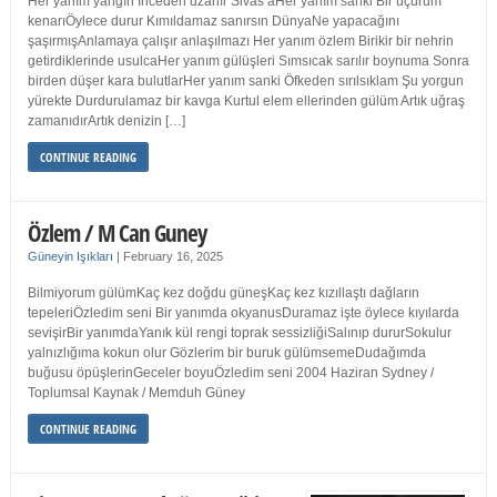
Her yanım yangın İnceden uzanır Sivas’aHer yanım sanki Bir uçurum
kenarıÖylece durur Kımıldamaz sanırsın DünyaNe yapacağını
şaşırmışAnlamaya çalışır anlaşılmazı Her yanım özlem Birikir bir nehrin
getirdiklerinde usulcaHer yanım gülüşleri Sımsıcak sarılır boynuma Sonra
birden düşer kara bulutlarHer yanım sanki Öfkeden sırılsıklam Şu yorgun
yürekte Durdurulamaz bir kavga Kurtul elem ellerinden gülüm Artık uğraş
zamanıdırArtık denizin […]
CONTINUE READING
Özlem / M Can Guney
Güneyin Işıkları
|
February 16, 2025
Bilmiyorum gülümKaç kez doğdu güneşKaç kez kızıllaştı dağların
tepeleriÖzledim seni Bir yanımda okyanusDuramaz işte öylece kıyılarda
sevişirBir yanımdaYanık kül rengi toprak sessizliğiSalınıp dururSokulur
yalnızlığıma kokun olur Gözlerim bir buruk gülümsemeDudağımda
buğusu öpüşlerinGeceler boyuÖzledim seni 2004 Haziran Sydney /
Toplumsal Kaynak / Memduh Güney
CONTINUE READING