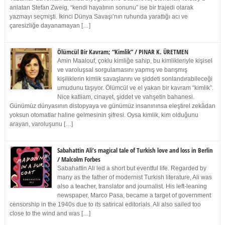
anlatan Stefan Zweig, “kendi hayatının sonunu” ise bir trajedi olarak
yazmayı seçmişti. İkinci Dünya Savaşı’nın ruhunda yarattığı acı ve
çaresizliğe dayanamayan […]
Ölümcül Bir Kavram; “Kimlik” / PINAR K. ÜRETMEN
Amin Maalouf, çoklu kimliğe sahip, bu kimlikleriyle kişisel
ve varoluşsal sorgulamasını yapmış ve barışmış
kişiliklerin kimlik savaşlarını ve şiddeti sonlandırabileceği
umudunu taşıyor. Ölümcül ve el yakan bir kavram “kimlik”.
Nice katliam, cinayet, şiddet ve vahşetin bahanesi.
Günümüz dünyasının distopyaya ve günümüz insanınınsa eleştirel zekâdan
yoksun otomatlar haline gelmesinin şifresi. Oysa kimlik, kim olduğunu
arayan, varoluşunu […]
Sabahattin Ali’s magical tale of Turkish love and loss in Berlin
/ Malcolm Forbes
Sabahattin Ali led a short but eventful life. Regarded by
many as the father of modernist Turkish literature, Ali was
also a teacher, translator and journalist. His left-leaning
newspaper, Marco Pasa, became a target of government
censorship in the 1940s due to its satirical editorials. Ali also sailed too
close to the wind and was […]