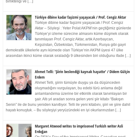
birlikteliği ve […]
Türkiye dibine kadar faşizmi yaşayacak / Prof. Cengiz Aktar
Türkiye dibine kadar faşizmi yaşayacak / Prof. Cengiz
Aktar – Söyleşi : Yeter Polat AKPM’nin geçtiğimiz günlerde
Türkiye’yi izleme sürecine almasını küme düşmek olarak
tanımlayan Prof. Cengiz Aktar, artık Azerbaycan,
Kırgızistan, Özbekistan, Türkmenistan, Rusya gibi gayri
demokratik ülkelerle aynı kümede olan Türkiye’nin AKPM üyesi 47 ülke
arasından ikinci küme olarak sıraladığı 9 ülkesinden biri olduğunu ifade […]
Ahmet Telli: ‘Şiirin beslendiği kaynak hayattır’ / Didem Gülçin
Erdem
Ahmet Telli, şiirin tümüyle duygu ya da düşünceden
oluşmadığını vurgulayan, bu edebi türü anlama değil
anlamlandırma üzerine bir etkinlik olarak tanımlayan bir
şair. Altı yıl aradan sonra gelen yeni şiir kitabı “Bakışın
Senin” ile de bunu yeniden kanıtlıyor. Telli ile yeni kitabını, şiiri ve şiire dahil
hayatı konuştuk. – Bu söyleşiyi yeryüzündeki en iyi okurlarınızdan […]
Margaret Atwood writes to imprisoned Turkish writer Asli
Erdoğan