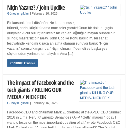
Niçin Yazarız? / John Updike
Güneyin Işıkları
|
February 16, 2025
Bir kurşunkalemi düşünün. Ne kadar sessiz,
hünerli, narin, küçüktür ama mucizeler yaratır! Onun bir dokunuşuyla
dünyalar vücut bulur; tehlikesiz bir kaplan, ağırlığı olmayan buharlı bir
silindir, masrafsız bir saray. John Updike Konu başlığım, bu sanat
festivalinde kendimi kısaca anlatma olanağı sunuyor bana; “Niçin
yazarız,” sorusu karşısında, “Niçin olmasın,” demeli ve başka şey
söylemeden yerime oturmalıydım. Ama […]
CONTINUE READING
The impact of Facebook and the
tech giants / KILLING OUR
MEDIA / NICK FEIK
Güneyin Işıkları
|
February 16, 2025
Facebook CEO and chairman Mark Zuckerberg at the APEC CEO Summit
2016 in Lima, Peru. © Ernesto Benavides / AFP / Getty Images “Today I
want to focus on the most important question of all,” wrote Facebook CEO
Mark Zuckerberg. “Are we building the world we all want?” The “social