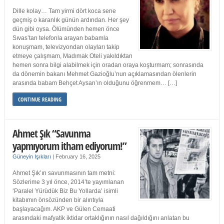
Dille kolay… Tam yirmi dört koca sene
geçmiş o karanlık günün ardından. Her şey
dün gibi oysa. Ölümünden hemen önce
Sıvas’tan telefonla arayan babamla
konuşmam, televizyondan olayları takip
etmeye çalışmam, Madımak Oteli yakıldıktan
hemen sonra bilgi alabilmek için oradan oraya koşturmam; sonrasında
da dönemin bakanı Mehmet Gazioğlu’nun açıklamasından ölenlerin
arasında babam Behçet Aysan’ın olduğunu öğrenmem… […]
CONTINUE READING
Ahmet Şık “Savunma
yapmıyorum itham ediyorum!”
Güneyin Işıkları
|
February 16, 2025
Ahmet Şık’ın savunmasının tam metni:
Sözlerime 3 yıl önce, 2014’te yayımlanan
‘Paralel Yürüdük Biz Bu Yollarda’ isimli
kitabımın önsözünden bir alıntıyla
başlayacağım. AKP ve Gülen Cemaati
arasındaki mafyatik iktidar ortaklığının nasıl dağıldığını anlatan bu