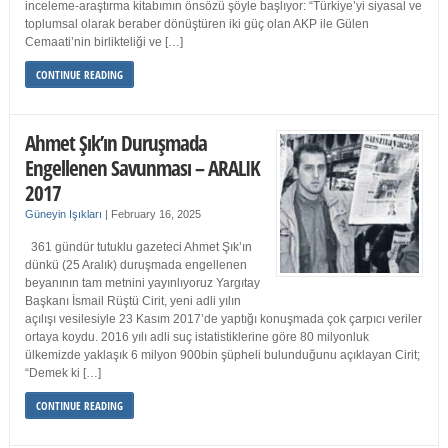
inceleme-araştırma kitabımın önsözü şöyle başlıyor: “Türkiye’yi siyasal ve
toplumsal olarak beraber dönüştüren iki güç olan AKP ile Gülen
Cemaati’nin birlikteliği ve […]
CONTINUE READING
Ahmet Şık’ın Duruşmada
Engellenen Savunması – ARALIK
2017
Güneyin Işıkları
|
February 16, 2025
361 gündür tutuklu gazeteci Ahmet Şık’ın
dünkü (25 Aralık) duruşmada engellenen
beyanının tam metnini yayınlıyoruz Yargıtay
Başkanı İsmail Rüştü Cirit, yeni adli yılın
açılışı vesilesiyle 23 Kasım 2017’de yaptığı konuşmada çok çarpıcı veriler
ortaya koydu. 2016 yılı adli suç istatistiklerine göre 80 milyonluk
ülkemizde yaklaşık 6 milyon 900bin şüpheli bulunduğunu açıklayan Cirit;
“Demek ki […]
CONTINUE READING