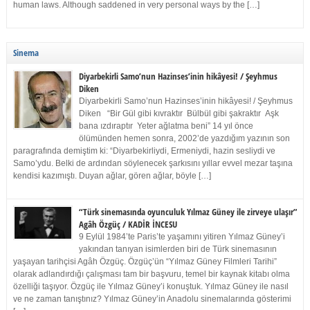
human laws. Although saddened in very personal ways by the […]
Sinema
Diyarbekirli Samo’nun Hazinses’inin hikâyesi! / Şeyhmus
Diken
Diyarbekirli Samo’nun Hazinses’inin hikâyesi! / Şeyhmus
Diken “Bir Gül gibi kıvraktır Bülbül gibi şakraktır Aşk
bana ızdıraptır Yeter ağlatma beni” 14 yıl önce
ölümünden hemen sonra, 2002’de yazdığım yazının son
paragrafında demiştim ki: “Diyarbekirliydi, Ermeniydi, hazin sesliydi ve
Samo’ydu. Belki de ardından söylenecek şarkısını yıllar evvel mezar taşına
kendisi kazımıştı. Duyan ağlar, gören ağlar, böyle […]
“Türk sinemasında oyunculuk Yılmaz Güney ile zirveye ulaşır”
Agâh Özgüç / KADİR İNCESU
9 Eylül 1984’te Paris’te yaşamını yitiren Yılmaz Güney’i
yakından tanıyan isimlerden biri de Türk sinemasının
yaşayan tarihçisi Agâh Özgüç. Özgüç’ün “Yılmaz Güney Filmleri Tarihi”
olarak adlandırdığı çalışması tam bir başvuru, temel bir kaynak kitabı olma
özelliği taşıyor. Özgüç ile Yılmaz Güney’i konuştuk. Yılmaz Güney ile nasıl
ve ne zaman tanıştınız? Yılmaz Güney’in Anadolu sinemalarında gösterimi