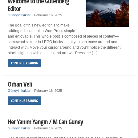
Welcome to the Gutenberg
Editor
Güneyin Işıkları
|
February 16, 2025
The goal of this new editor is to make
adding rich content to WordPress simple
and enjoyable. This whole post is composed of pieces of content—
somewhat similar to LEGO bricks—that you can move around and
interact with. Move your cursor around and you’ll notice the different
blocks light up with outlines and arrows. Press the […]
CONTINUE READING
Orhan Veli
Güneyin Işıkları
|
February 16, 2025
CONTINUE READING
Her Yanım Yangın / M Can Guney
Güneyin Işıkları
|
February 16, 2025