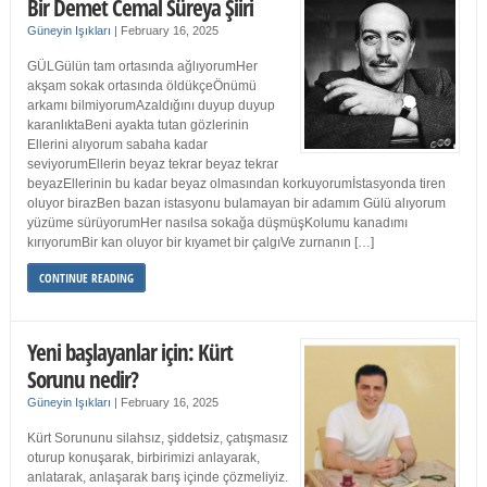
Bir Demet Cemal Süreya Şiiri
Güneyin Işıkları
|
February 16, 2025
GÜLGülün tam ortasında ağlıyorumHer
akşam sokak ortasında öldükçeÖnümü
arkamı bilmiyorumAzaldığını duyup duyup
karanlıktaBeni ayakta tutan gözlerinin
Ellerini alıyorum sabaha kadar
seviyorumEllerin beyaz tekrar beyaz tekrar
beyazEllerinin bu kadar beyaz olmasından korkuyorumİstasyonda tiren
oluyor birazBen bazan istasyonu bulamayan bir adamım Gülü alıyorum
yüzüme sürüyorumHer nasılsa sokağa düşmüşKolumu kanadımı
kırıyorumBir kan oluyor bir kıyamet bir çalgıVe zurnanın […]
CONTINUE READING
Yeni başlayanlar için: Kürt
Sorunu nedir?
Güneyin Işıkları
|
February 16, 2025
Kürt Sorununu silahsız, şiddetsiz, çatışmasız
oturup konuşarak, birbirimizi anlayarak,
anlatarak, anlaşarak barış içinde çözmeliyiz.