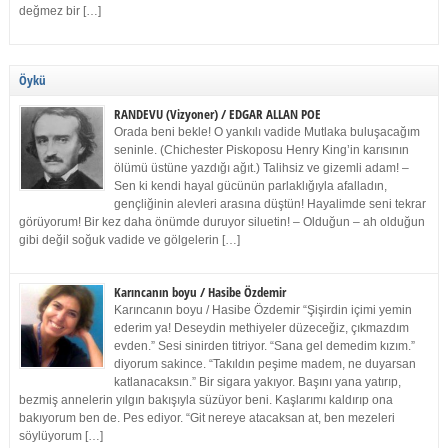
değmez bir […]
Öykü
RANDEVU (Vizyoner) / EDGAR ALLAN POE
Orada beni bekle! O yankılı vadide Mutlaka buluşacağım
seninle. (Chichester Piskoposu Henry King’in karısının
ölümü üstüne yazdığı ağıt.) Talihsiz ve gizemli adam! –
Sen ki kendi hayal gücünün parlaklığıyla afalladın,
gençliğinin alevleri arasına düştün! Hayalimde seni tekrar
görüyorum! Bir kez daha önümde duruyor siluetin! – Olduğun – ah olduğun
gibi değil soğuk vadide ve gölgelerin […]
Karıncanın boyu / Hasibe Özdemir
Karıncanın boyu / Hasibe Özdemir “Şişirdin içimi yemin
ederim ya! Deseydin methiyeler düzeceğiz, çıkmazdım
evden.” Sesi sinirden titriyor. “Sana gel demedim kızım.”
diyorum sakince. “Takıldın peşime madem, ne duyarsan
katlanacaksın.” Bir sigara yakıyor. Başını yana yatırıp,
bezmiş annelerin yılgın bakışıyla süzüyor beni. Kaşlarımı kaldırıp ona
bakıyorum ben de. Pes ediyor. “Git nereye atacaksan at, ben mezeleri
söylüyorum […]