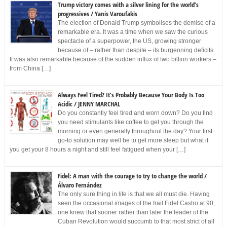
Trump victory comes with a silver lining for the world’s
progressives / Yanis Varoufakis
The election of Donald Trump symbolises the demise of a
remarkable era. It was a time when we saw the curious
spectacle of a superpower, the US, growing stronger
because of – rather than despite – its burgeoning deficits.
It was also remarkable because of the sudden influx of two billion workers –
from China […]
Always Feel Tired? It’s Probably Because Your Body Is Too
Acidic / JENNY MARCHAL
Do you constantly feel tired and worn down? Do you find
you need stimulants like coffee to get you through the
morning or even generally throughout the day? Your first
go-to solution may well be to get more sleep but what if
you get your 8 hours a night and still feel fatigued when your […]
Fidel: A man with the courage to try to change the world /
Álvaro Fernández
The only sure thing in life is that we all must die. Having
seen the occasional images of the frail Fidel Castro at 90,
one knew that sooner rather than later the leader of the
Cuban Revolution would succumb to that most strict of all