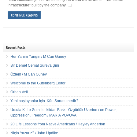
infrastructure” built by the company […]
CONTINUE READING
Recent Posts
Her Yanım Yangın / M Can Guney
Bir Demet Cemal Süreya Şiiri
Özlem / M Can Guney
Welcome to the Gutenberg Editor
Orhan Veli
Yeni başlayanlar için: Kürt Sorunu nedir?
Ursula K. Le Guin ile İktidar, Baskı, Özgürlük Üzerine / on Power,
Oppression, Freedom / MARIA POPOVA
20 Life Lessons from Native Americans / Hayley Anderton
Niçin Yazarız? / John Updike