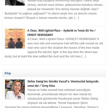
Mutlak tıraş bıçağına sinirlenmiş olacağım. Otların yeşil
olması, denizin mavi olması, gökyüzünün bulutsuz olması,
pekalâ bir meseledir. Kim demiş mesele değildir, diye?
Budalalık! Ya yağmur yağsaydı? Ya otların yeşili mor, ya denizin mavisi
kırmızı olsaydı? Olsaydı o zaman mesele olurdu, işte. […]
A Clean, Well-Lighted Place – Aydınlık ve Temiz Bir Yer /
ERNEST HEMINGWAY
A Clean, Well-Lighted Place / ERNEST HEMINGWAY It
was very late and everyone had left the cafe except an old
man who sat in the shadow the leaves of the tree made
against the electric light. In the day time the street was
dusty, but at night the dew settled the dust and the old man […]
Kitap
Stefan Zweig’ten Gündüz Vassaf’a: Umutsuzluk bulaşıcıdır,
umut da! / Türey Köse
Hayatı ve hatta siyaseti hep edebiyat aracılığıyla
kavramak, yorumlamak isteyen bir okur olarak bu
umutsuzluk günlerinde Avusturyalı yazar Stefan Zweig
düşüyor sık sık aklıma. “Kendi Hayatının Şiirini
Yazanlar”da roman tadında biyografilerle Casanova, Stendhal, Tolstoy’u