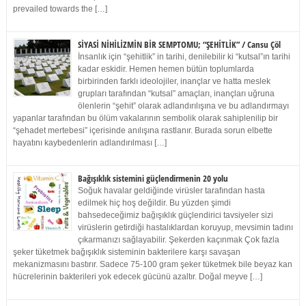
prevailed towards the […]
SİYASİ NİHİLİZMİN BİR SEMPTOMU; “ŞEHİTLİK” / Cansu Çöl
İnsanlık için “şehitlik” in tarihi, denilebilir ki “kutsal”ın tarihi
kadar eskidir. Hemen hemen bütün toplumlarda
birbirinden farklı ideolojiler, inançlar ve hatta meslek
grupları tarafından “kutsal” amaçları, inançları uğruna
ölenlerin “şehit” olarak adlandırılışına ve bu adlandırmayı
yapanlar tarafından bu ölüm vakalarının sembolik olarak sahiplenilip bir
“şehadet mertebesi” içerisinde anılışına rastlanır. Burada sorun elbette
hayatını kaybedenlerin adlandırılması […]
Bağışıklık sistemini güçlendirmenin 20 yolu
Soğuk havalar geldiğinde virüsler tarafından hasta
edilmek hiç hoş değildir. Bu yüzden şimdi
bahsedeceğimiz bağışıklık güçlendirici tavsiyeler sizi
virüslerin getirdiği hastalıklardan koruyup, mevsimin tadını
çıkarmanızı sağlayabilir. Şekerden kaçınmak Çok fazla
şeker tüketmek bağışıklık sisteminin bakterilere karşı savaşan
mekanizmasını bastırır. Sadece 75-100 gram şeker tüketmek bile beyaz kan
hücrelerinin bakterileri yok edecek gücünü azaltır. Doğal meyve […]