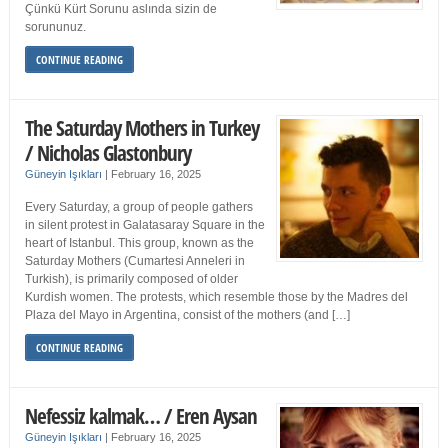
Çünkü Kürt Sorunu aslında sizin de
sorununuz.
CONTINUE READING
The Saturday Mothers in Turkey
/ Nicholas Glastonbury
Güneyin Işıkları
|
February 16, 2025
Every Saturday, a group of people gathers
in silent protest in Galatasaray Square in the
heart of Istanbul. This group, known as the
Saturday Mothers (Cumartesi Anneleri in
Turkish), is primarily composed of older
Kurdish women. The protests, which resemble those by the Madres del
Plaza del Mayo in Argentina, consist of the mothers (and […]
CONTINUE READING
Nefessiz kalmak… / Eren Aysan
Güneyin Işıkları
|
February 16, 2025