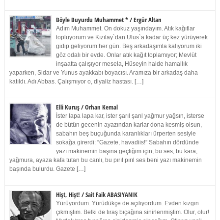
Böyle Buyurdu Muhammet * / Ergür Altan
Adım Muhammet. On dokuz yaşındayım. Atık kağıtlar
topluyorum ve Kızılay`dan Ulus`a kadar üç kez yürüyerek
gidip geliyorum her gün. Beş arkadaşımla kalıyorum iki
göz odalı bir evde. Onlar atık kağıt toplamıyor; Mevlüt
inşaatta çalışıyor mesela, Hüseyin halde hamallık
yaparken, Sidar ve Yunus ayakkabı boyacısı. Aramıza bir arkadaş daha
katıldı. Adı Abbas. Çalışmıyor o, diyaliz hastası. […]
Elli Kuruş / Orhan Kemal
İster lapa lapa kar, ister şarıl şarıl yağmur yağsın, isterse
de bütün gecenin ayazından karlar dona kesmiş olsun,
sabahın beş buçuğunda karanlıkları ürperten sesiyle
sokağa girerdi: “Gazete, havadiis!” Sabahın dördünde
yazı makinemin başına geçtiğim için, bu ses, bu kara,
yağmura, ayaza kafa tutan bu canlı, bu pırıl pırıl ses beni yazı makinemin
başında bulurdu. Gazete […]
Hişt, Hişt! / Sait Faik ABASIYANIK
Yürüyordum. Yürüdükçe de açılıyordum. Evden kızgın
çıkmıştım. Belki de tıraş bıçağına sinirlenmiştim. Olur, olur!