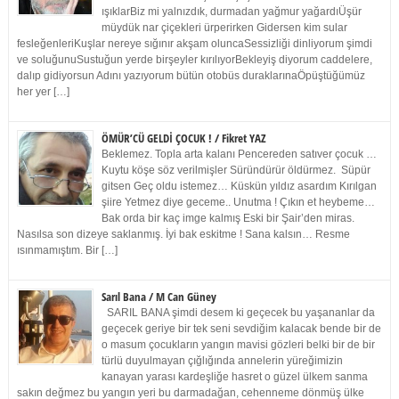
ışıklarBiz mi yalnızdık, durmadan yağmur yağardıÜşür
müydük nar çiçekleri ürperirken Gidersen kim sular
fesleğenleriKuşlar nereye sığınır akşam oluncaSessizliği dinliyorum şimdi
ve soluğunuSustuğun yerde birşeyler kırılıyorBekleyiş diyorum caddelere,
dalıp gidiyorsun Adını yazıyorum bütün otobüs duraklarınaÖpüştüğümüz
her yer […]
ÖMÜR’CÜ GELDİ ÇOCUK ! / Fikret YAZ
Beklemez. Topla arta kalanı Pencereden satıver çocuk …
Kuytu köşe söz verilmişler Süründürür öldürmez. Süpür
gitsen Geç oldu istemez… Küskün yıldız asardım Kırılgan
şiire Yetmez diye geceme.. Unutma ! Çıkın et heybeme…
Bak orda bir kaç imge kalmış Eski bir Şair’den miras.
Nasılsa son dizeye saklanmış. İyi bak eskitme ! Sana kalsın… Resme
ısınmamıştım. Bir […]
Sarıl Bana / M Can Güney
SARIL BANA şimdi desem ki geçecek bu yaşananlar da
geçecek geriye bir tek seni sevdiğim kalacak bende bir de
o masum çocukların yangın mavisi gözleri belki bir de bir
türlü duyulmayan çığlığında annelerin yüreğimizin
kanayan yarası kardeşliğe hasret o güzel ülkem sanma
sakın değmez bu yangın yeri bu darmadağan, cehenneme dönmüş ülke