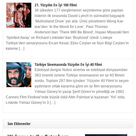
21. Yüzyılın En İyi 100 Filmi
36 ülkeden 177 eleştirmenin seçimlerine göre yapılan
listenin ilk sırasında David Lynch’in sürrealist başyapıtı
‘Mulholland Drive’ yer aldı. Ünlü yönetmeni Wong Kar-
wai’den ‘In the Mood for Love’, Paul Thomas
Anderson’dan ‘There Will Be Blood’, Hayao Miyazaki’den
‘Spirited Away’ ve Richard Linklater’dan ‘Boyhood’ izledi. Listeye
Türkiye’den senaryosunu Ercan Kesal, Ebru Ceylan ve Nuri Bilgi Ceylan’ın
kaleme […]
Türkiye Sinemasında Yüzyılın En İyi 40 Filmi
Edebiyat dergisi Notos sinema ve edebiyat dünyasından
383 önemli ismine Türkiye sinemasının en iyi 40 filmini
sordu. Toplam 287 film içinden ‘Yüzyılın 40 Filmi’ni seçen
aydınların ortak kararına göre en iyi film senaryosunu
Yılmaz Güney’in yazıp Şerif Gören’in yönettiği ve 1982
Cannes Film Festival’inde büyük ödül Altın Palmiye’yi kazanan ‘Yol’ oldu.
Listede Yılmaz Güney’in 3 […]
Son Eklenenler