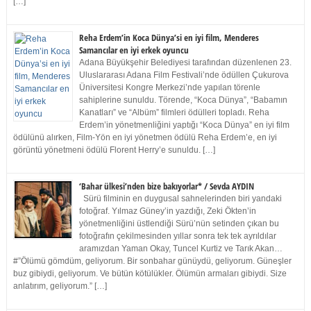
[…]
Reha Erdem’in Koca Dünya’si en iyi film, Menderes
Samancılar en iyi erkek oyuncu
Adana Büyükşehir Belediyesi tarafından düzenlenen 23.
Uluslararası Adana Film Festivali’nde ödüllen Çukurova
Üniversitesi Kongre Merkezi’nde yapılan törenle
sahiplerine sunuldu. Törende, “Koca Dünya”, “Babamın
Kanatları” ve “Albüm” filmleri ödülleri topladı. Reha
Erdem’in yönetmenliğini yaptığı “Koca Dünya” en iyi film
ödülünü alırken, Film-Yön en iyi yönetmen ödülü Reha Erdem’e, en iyi
görüntü yönetmeni ödülü Florent Herry’e sunuldu. […]
‘Bahar ülkesi’nden bize bakıyorlar* / Sevda AYDIN
Sürü filminin en duygusal sahnelerinden biri yandaki
fotoğraf. Yılmaz Güney’in yazdığı, Zeki Ökten’in
yönetmenliğini üstlendiği Sürü’nün setinden çıkan bu
fotoğrafın çekilmesinden yıllar sonra tek tek ayrıldılar
aramızdan Yaman Okay, Tuncel Kurtiz ve Tarık Akan…
#”Ölümü gömdüm, geliyorum. Bir sonbahar günüydü, geliyorum. Güneşler
buz gibiydi, geliyorum. Ve bütün kötülükler. Ölümün armaları gibiydi. Size
anlatırım, geliyorum.” […]