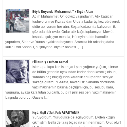
Böyle Buyurdu Muhammet * / Ergür Altan
Adım Muhammet. On dokuz yaşındayım. Atık kağıtlar
topluyorum ve Kızılay`dan Ulus`a kadar üç kez yürüyerek
gidip geliyorum her gün. Beş arkadaşımla kalıyorum iki
göz odalı bir evde. Onlar atık kağıt toplamıyor; Mevlüt
inşaatta çalışıyor mesela, Hüseyin halde hamallık
yaparken, Sidar ve Yunus ayakkabı boyacısı. Aramıza bir arkadaş daha
katıldı. Adı Abbas. Çalışmıyor o, diyaliz hastası. […]
Elli Kuruş / Orhan Kemal
İster lapa lapa kar, ister şarıl şarıl yağmur yağsın, isterse
de bütün gecenin ayazından karlar dona kesmiş olsun,
sabahın beş buçuğunda karanlıkları ürperten sesiyle
sokağa girerdi: “Gazete, havadiis!” Sabahın dördünde
yazı makinemin başına geçtiğim için, bu ses, bu kara,
yağmura, ayaza kafa tutan bu canlı, bu pırıl pırıl ses beni yazı makinemin
başında bulurdu. Gazete […]
Hişt, Hişt! / Sait Faik ABASIYANIK
Yürüyordum. Yürüdükçe de açılıyordum. Evden kızgın
çıkmıştım. Belki de tıraş bıçağına sinirlenmiştim. Olur, olur!