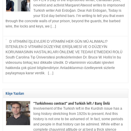
On PEN’s Day of the Imprisoned Writer, Canadian poet,
novelist and activist Margaret Atwood writes to imprisoned
Turkish writer Asli Erdoğan. Dear Asli Erdogan, Today is
your 91st day behind bars. I’m writing to tell you that even
through the concrete walls of your prison, beyond the guards, the barbed
wire, the locks and keys, we […]
D VİTAMİNİ İŞLEVLERİ D VİTAMİNİ HER GÜN MÜ ALINMALI?
İSTENİLEN D VİTAMİNİ DÜZEYİNE ERİŞİLMESİ VE O DÜZEYİN
KORUNMASININ HASTALIKLARI ÖNLEME VE TEDAVİ ETMEDEKİ ROLÜ
South Carolina Tıp Üniversitesi profesörlerinden Dr. Bruce W. Hollis’in bu
videosunu birkaç kez dikkatle izledik. D vitamininin vücuttaki işlevleri
hakkında çok güzel bilgilendiriyor. Anladıklarımızı özetleyerek sizlerle
paylaşmaya karar verdik. […]
Köşe Yazıları
“Turkishness contract” and Turkish left / Barış Ünlü
Involvement of the Turkish left in the Kurdish issue has a
long history stretching from 1920s to present. And this
history is not one to be ashamed of. In fact, some periods
and people in that history can be admired. While either a
complete chauvinist attitude or at best a thick silence