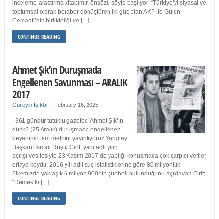
inceleme-araştırma kitabımın önsözü şöyle başlıyor: “Türkiye’yi siyasal ve
toplumsal olarak beraber dönüştüren iki güç olan AKP ile Gülen
Cemaati’nin birlikteliği ve […]
CONTINUE READING
Ahmet Şık’ın Duruşmada
Engellenen Savunması – ARALIK
2017
Güneyin Işıkları
|
February 16, 2025
361 gündür tutuklu gazeteci Ahmet Şık’ın
dünkü (25 Aralık) duruşmada engellenen
beyanının tam metnini yayınlıyoruz Yargıtay
Başkanı İsmail Rüştü Cirit, yeni adli yılın
açılışı vesilesiyle 23 Kasım 2017’de yaptığı konuşmada çok çarpıcı veriler
ortaya koydu. 2016 yılı adli suç istatistiklerine göre 80 milyonluk
ülkemizde yaklaşık 6 milyon 900bin şüpheli bulunduğunu açıklayan Cirit;
“Demek ki […]
CONTINUE READING