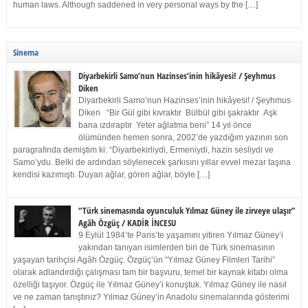
human laws. Although saddened in very personal ways by the […]
Sinema
Diyarbekirli Samo’nun Hazinses’inin hikâyesi! / Şeyhmus
Diken
Diyarbekirli Samo’nun Hazinses’inin hikâyesi! / Şeyhmus
Diken “Bir Gül gibi kıvraktır Bülbül gibi şakraktır Aşk
bana ızdıraptır Yeter ağlatma beni” 14 yıl önce
ölümünden hemen sonra, 2002’de yazdığım yazının son
paragrafında demiştim ki: “Diyarbekirliydi, Ermeniydi, hazin sesliydi ve
Samo’ydu. Belki de ardından söylenecek şarkısını yıllar evvel mezar taşına
kendisi kazımıştı. Duyan ağlar, gören ağlar, böyle […]
“Türk sinemasında oyunculuk Yılmaz Güney ile zirveye ulaşır”
Agâh Özgüç / KADİR İNCESU
9 Eylül 1984’te Paris’te yaşamını yitiren Yılmaz Güney’i
yakından tanıyan isimlerden biri de Türk sinemasının
yaşayan tarihçisi Agâh Özgüç. Özgüç’ün “Yılmaz Güney Filmleri Tarihi”
olarak adlandırdığı çalışması tam bir başvuru, temel bir kaynak kitabı olma
özelliği taşıyor. Özgüç ile Yılmaz Güney’i konuştuk. Yılmaz Güney ile nasıl
ve ne zaman tanıştınız? Yılmaz Güney’in Anadolu sinemalarında gösterimi