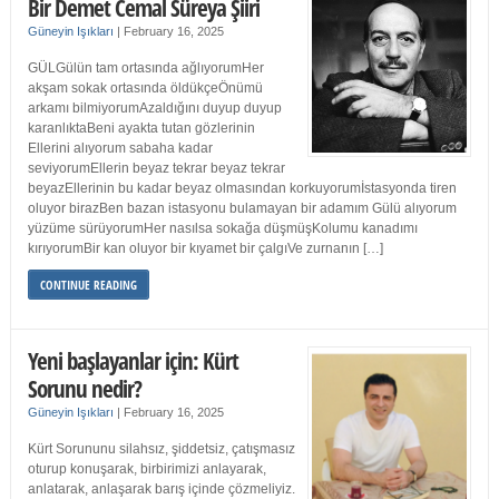
Bir Demet Cemal Süreya Şiiri
Güneyin Işıkları
|
February 16, 2025
GÜLGülün tam ortasında ağlıyorumHer
akşam sokak ortasında öldükçeÖnümü
arkamı bilmiyorumAzaldığını duyup duyup
karanlıktaBeni ayakta tutan gözlerinin
Ellerini alıyorum sabaha kadar
seviyorumEllerin beyaz tekrar beyaz tekrar
beyazEllerinin bu kadar beyaz olmasından korkuyorumİstasyonda tiren
oluyor birazBen bazan istasyonu bulamayan bir adamım Gülü alıyorum
yüzüme sürüyorumHer nasılsa sokağa düşmüşKolumu kanadımı
kırıyorumBir kan oluyor bir kıyamet bir çalgıVe zurnanın […]
CONTINUE READING
Yeni başlayanlar için: Kürt
Sorunu nedir?
Güneyin Işıkları
|
February 16, 2025
Kürt Sorununu silahsız, şiddetsiz, çatışmasız
oturup konuşarak, birbirimizi anlayarak,
anlatarak, anlaşarak barış içinde çözmeliyiz.