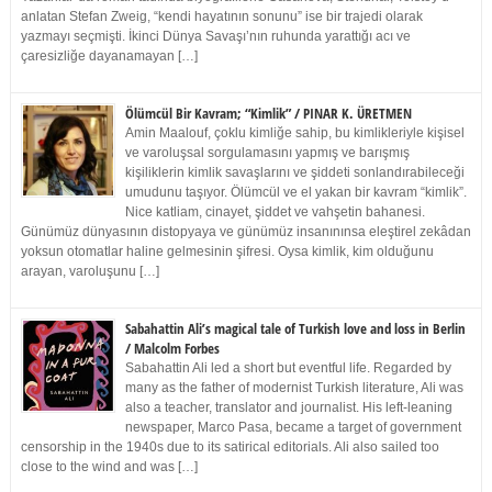
anlatan Stefan Zweig, “kendi hayatının sonunu” ise bir trajedi olarak
yazmayı seçmişti. İkinci Dünya Savaşı’nın ruhunda yarattığı acı ve
çaresizliğe dayanamayan […]
Ölümcül Bir Kavram; “Kimlik” / PINAR K. ÜRETMEN
Amin Maalouf, çoklu kimliğe sahip, bu kimlikleriyle kişisel
ve varoluşsal sorgulamasını yapmış ve barışmış
kişiliklerin kimlik savaşlarını ve şiddeti sonlandırabileceği
umudunu taşıyor. Ölümcül ve el yakan bir kavram “kimlik”.
Nice katliam, cinayet, şiddet ve vahşetin bahanesi.
Günümüz dünyasının distopyaya ve günümüz insanınınsa eleştirel zekâdan
yoksun otomatlar haline gelmesinin şifresi. Oysa kimlik, kim olduğunu
arayan, varoluşunu […]
Sabahattin Ali’s magical tale of Turkish love and loss in Berlin
/ Malcolm Forbes
Sabahattin Ali led a short but eventful life. Regarded by
many as the father of modernist Turkish literature, Ali was
also a teacher, translator and journalist. His left-leaning
newspaper, Marco Pasa, became a target of government
censorship in the 1940s due to its satirical editorials. Ali also sailed too
close to the wind and was […]