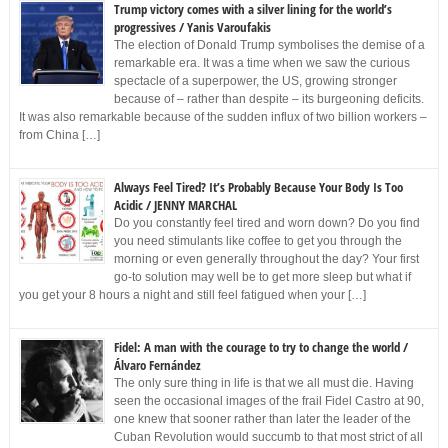
Trump victory comes with a silver lining for the world’s
progressives / Yanis Varoufakis
The election of Donald Trump symbolises the demise of a
remarkable era. It was a time when we saw the curious
spectacle of a superpower, the US, growing stronger
because of – rather than despite – its burgeoning deficits.
It was also remarkable because of the sudden influx of two billion workers –
from China […]
Always Feel Tired? It’s Probably Because Your Body Is Too
Acidic / JENNY MARCHAL
Do you constantly feel tired and worn down? Do you find
you need stimulants like coffee to get you through the
morning or even generally throughout the day? Your first
go-to solution may well be to get more sleep but what if
you get your 8 hours a night and still feel fatigued when your […]
Fidel: A man with the courage to try to change the world /
Álvaro Fernández
The only sure thing in life is that we all must die. Having
seen the occasional images of the frail Fidel Castro at 90,
one knew that sooner rather than later the leader of the
Cuban Revolution would succumb to that most strict of all