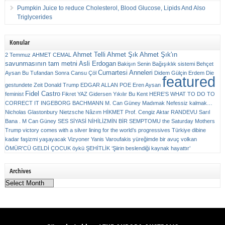
Pumpkin Juice to reduce Cholesterol, Blood Glucose, Lipids And Also
Triglycerides
Konular
Ahmet Telli
Ahmet Şık
Ahmet Şık'ın
2 Temmuz
AHMET CEMAL
savunmasının tam metni
Asli Erdogan
Bakişın Senin
Bağışıklık sistemi
Behçet
Cumartesi Anneleri
Aysan
Bu Tufandan Sonra
Cansu Çöl
Didem Gülçin Erdem
Die
featured
gestundete Zeit
Donald Trump
EDGAR ALLAN POE
Eren Aysan
Fidel Castro
feminist
Fikret YAZ
Gidersen Yıkılır Bu Kent
HERE’S WHAT TO DO TO
CORRECT IT
INGEBORG BACHMANN
M. Can Güney
Madımak
Nefessiz kalmak…
Nicholas Glastonbury
Nietzsche
Nâzım HİKMET
Prof. Cengiz Aktar
RANDEVU
Sarıl
Bana . M Can Güney
SES
SİYASİ NİHİLİZMİN BİR SEMPTOMU
the Saturday Mothers
Trump victory comes with a silver lining for the world’s progressives
Türkiye dibine
kadar faşizmi yaşayacak
Vizyoner
Yanis Varoufakis
yüreğimde bir avuç volkan
ÖMÜR'CÜ GELDİ ÇOCUK
öykü
ŞEHİTLİK
‘Şiirin beslendiği kaynak hayattır’
Archives
Archives