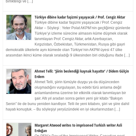
birlikteliği ve […]
Türkiye dibine kadar faşizmi yaşayacak / Prof. Cengiz Aktar
Türkiye dibine kadar faşizmi yaşayacak / Prof. Cengiz
Aktar – Söyleşi : Yeter Polat AKPM’nin geçtiğimiz günlerde
Türkiye’yi izleme sürecine almasını küme düşmek olarak
tanımlayan Prof. Cengiz Aktar, artık Azerbaycan,
Kırgızistan, Özbekistan, Türkmenistan, Rusya gibi gayri
demokratik ülkelerle aynı kümede olan Türkiye’nin AKPM üyesi 47 ülke
arasından ikinci küme olarak sıraladığı 9 ülkesinden biri olduğunu ifade […]
Ahmet Telli: ‘Şiirin beslendiği kaynak hayattır’ / Didem Gülçin
Erdem
Ahmet Telli, şiirin tümüyle duygu ya da düşünceden
oluşmadığını vurgulayan, bu edebi türü anlama değil
anlamlandırma üzerine bir etkinlik olarak tanımlayan bir
şair. Altı yıl aradan sonra gelen yeni şiir kitabı “Bakışın
Senin” ile de bunu yeniden kanıtlıyor. Telli ile yeni kitabını, şiiri ve şiire dahil
hayatı konuştuk. – Bu söyleşiyi yeryüzündeki en iyi okurlarınızdan […]
Margaret Atwood writes to imprisoned Turkish writer Asli
Erdoğan