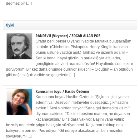
değmez bir […]
Öykü
RANDEVU (Vizyoner) / EDGAR ALLAN POE
Orada beni bekle! O yankılı vadide Mutlaka buluşacağım
seninle. (Chichester Piskoposu Henry King’in karısının
ölümü üstüne yazdığı ağıt.) Talihsiz ve gizemli adam! –
Sen ki kendi hayal gücünün parlaklığıyla afalladın,
gençliğinin alevleri arasına düştün! Hayalimde seni tekrar
görüyorum! Bir kez daha önümde duruyor siluetin! – Olduğun – ah olduğun
gibi değil soğuk vadide ve gölgelerin […]
Karıncanın boyu / Hasibe Özdemir
Karıncanın boyu / Hasibe Özdemir “Şişirdin içimi yemin
ederim ya! Deseydin methiyeler düzeceğiz, çıkmazdım
evden.” Sesi sinirden titriyor. “Sana gel demedim kızım.”
diyorum sakince. “Takıldın peşime madem, ne duyarsan
katlanacaksın.” Bir sigara yakıyor. Başını yana yatırıp,
bezmiş annelerin yılgın bakışıyla süzüyor beni. Kaşlarımı kaldırıp ona
bakıyorum ben de. Pes ediyor. “Git nereye atacaksan at, ben mezeleri
söylüyorum […]