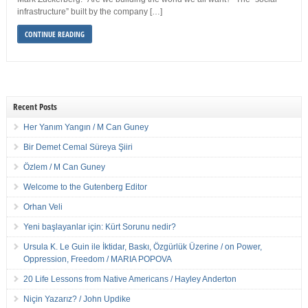
infrastructure” built by the company […]
CONTINUE READING
Recent Posts
Her Yanım Yangın / M Can Guney
Bir Demet Cemal Süreya Şiiri
Özlem / M Can Guney
Welcome to the Gutenberg Editor
Orhan Veli
Yeni başlayanlar için: Kürt Sorunu nedir?
Ursula K. Le Guin ile İktidar, Baskı, Özgürlük Üzerine / on Power,
Oppression, Freedom / MARIA POPOVA
20 Life Lessons from Native Americans / Hayley Anderton
Niçin Yazarız? / John Updike