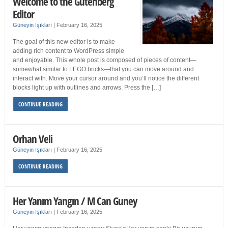
Welcome to the Gutenberg
Editor
Güneyin Işıkları
|
February 16, 2025
The goal of this new editor is to make
adding rich content to WordPress simple
and enjoyable. This whole post is composed of pieces of content—
somewhat similar to LEGO bricks—that you can move around and
interact with. Move your cursor around and you’ll notice the different
blocks light up with outlines and arrows. Press the […]
CONTINUE READING
Orhan Veli
Güneyin Işıkları
|
February 16, 2025
CONTINUE READING
Her Yanım Yangın / M Can Guney
Güneyin Işıkları
|
February 16, 2025