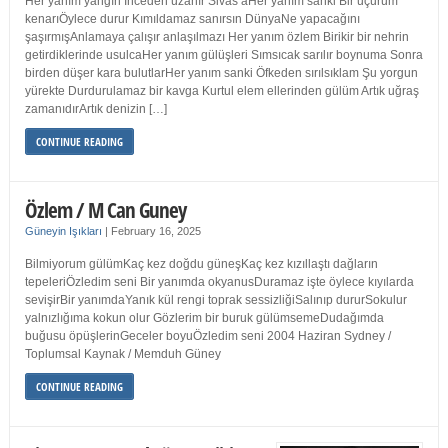
Her yanım yangın İnceden uzanır Sivas’aHer yanım sanki Bir uçurum
kenarıÖylece durur Kımıldamaz sanırsın DünyaNe yapacağını
şaşırmışAnlamaya çalışır anlaşılmazı Her yanım özlem Birikir bir nehrin
getirdiklerinde usulcaHer yanım gülüşleri Sımsıcak sarılır boynuma Sonra
birden düşer kara bulutlarHer yanım sanki Öfkeden sırılsıklam Şu yorgun
yürekte Durdurulamaz bir kavga Kurtul elem ellerinden gülüm Artık uğraş
zamanıdırArtık denizin […]
CONTINUE READING
Özlem / M Can Guney
Güneyin Işıkları
|
February 16, 2025
Bilmiyorum gülümKaç kez doğdu güneşKaç kez kızıllaştı dağların
tepeleriÖzledim seni Bir yanımda okyanusDuramaz işte öylece kıyılarda
sevişirBir yanımdaYanık kül rengi toprak sessizliğiSalınıp dururSokulur
yalnızlığıma kokun olur Gözlerim bir buruk gülümsemeDudağımda
buğusu öpüşlerinGeceler boyuÖzledim seni 2004 Haziran Sydney /
Toplumsal Kaynak / Memduh Güney
CONTINUE READING