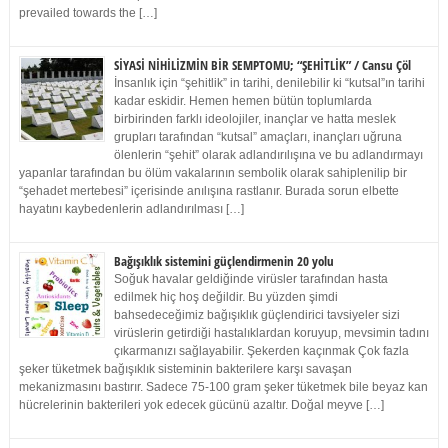
prevailed towards the […]
SİYASİ NİHİLİZMİN BİR SEMPTOMU; “ŞEHİTLİK” / Cansu Çöl
İnsanlık için “şehitlik” in tarihi, denilebilir ki “kutsal”ın tarihi
kadar eskidir. Hemen hemen bütün toplumlarda
birbirinden farklı ideolojiler, inançlar ve hatta meslek
grupları tarafından “kutsal” amaçları, inançları uğruna
ölenlerin “şehit” olarak adlandırılışına ve bu adlandırmayı
yapanlar tarafından bu ölüm vakalarının sembolik olarak sahiplenilip bir
“şehadet mertebesi” içerisinde anılışına rastlanır. Burada sorun elbette
hayatını kaybedenlerin adlandırılması […]
Bağışıklık sistemini güçlendirmenin 20 yolu
Soğuk havalar geldiğinde virüsler tarafından hasta
edilmek hiç hoş değildir. Bu yüzden şimdi
bahsedeceğimiz bağışıklık güçlendirici tavsiyeler sizi
virüslerin getirdiği hastalıklardan koruyup, mevsimin tadını
çıkarmanızı sağlayabilir. Şekerden kaçınmak Çok fazla
şeker tüketmek bağışıklık sisteminin bakterilere karşı savaşan
mekanizmasını bastırır. Sadece 75-100 gram şeker tüketmek bile beyaz kan
hücrelerinin bakterileri yok edecek gücünü azaltır. Doğal meyve […]