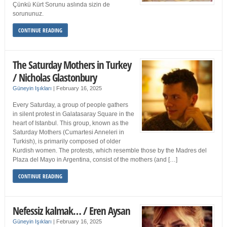
Çünkü Kürt Sorunu aslında sizin de
sorununuz.
CONTINUE READING
The Saturday Mothers in Turkey
/ Nicholas Glastonbury
Güneyin Işıkları
|
February 16, 2025
Every Saturday, a group of people gathers
in silent protest in Galatasaray Square in the
heart of Istanbul. This group, known as the
Saturday Mothers (Cumartesi Anneleri in
Turkish), is primarily composed of older
Kurdish women. The protests, which resemble those by the Madres del
Plaza del Mayo in Argentina, consist of the mothers (and […]
CONTINUE READING
Nefessiz kalmak… / Eren Aysan
Güneyin Işıkları
|
February 16, 2025