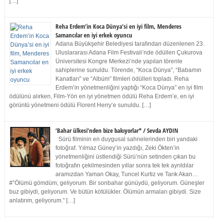
[…]
Reha Erdem’in Koca Dünya’si en iyi film, Menderes
Samancılar en iyi erkek oyuncu
Adana Büyükşehir Belediyesi tarafından düzenlenen 23.
Uluslararası Adana Film Festivali’nde ödüllen Çukurova
Üniversitesi Kongre Merkezi’nde yapılan törenle
sahiplerine sunuldu. Törende, “Koca Dünya”, “Babamın
Kanatları” ve “Albüm” filmleri ödülleri topladı. Reha
Erdem’in yönetmenliğini yaptığı “Koca Dünya” en iyi film
ödülünü alırken, Film-Yön en iyi yönetmen ödülü Reha Erdem’e, en iyi
görüntü yönetmeni ödülü Florent Herry’e sunuldu. […]
‘Bahar ülkesi’nden bize bakıyorlar* / Sevda AYDIN
Sürü filminin en duygusal sahnelerinden biri yandaki
fotoğraf. Yılmaz Güney’in yazdığı, Zeki Ökten’in
yönetmenliğini üstlendiği Sürü’nün setinden çıkan bu
fotoğrafın çekilmesinden yıllar sonra tek tek ayrıldılar
aramızdan Yaman Okay, Tuncel Kurtiz ve Tarık Akan…
#”Ölümü gömdüm, geliyorum. Bir sonbahar günüydü, geliyorum. Güneşler
buz gibiydi, geliyorum. Ve bütün kötülükler. Ölümün armaları gibiydi. Size
anlatırım, geliyorum.” […]