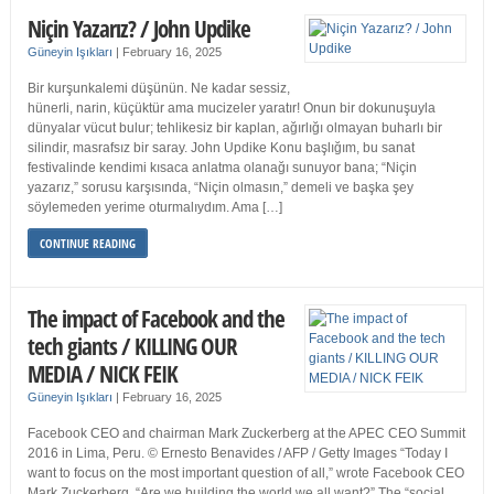
Niçin Yazarız? / John Updike
Güneyin Işıkları
|
February 16, 2025
Bir kurşunkalemi düşünün. Ne kadar sessiz,
hünerli, narin, küçüktür ama mucizeler yaratır! Onun bir dokunuşuyla
dünyalar vücut bulur; tehlikesiz bir kaplan, ağırlığı olmayan buharlı bir
silindir, masrafsız bir saray. John Updike Konu başlığım, bu sanat
festivalinde kendimi kısaca anlatma olanağı sunuyor bana; “Niçin
yazarız,” sorusu karşısında, “Niçin olmasın,” demeli ve başka şey
söylemeden yerime oturmalıydım. Ama […]
CONTINUE READING
The impact of Facebook and the
tech giants / KILLING OUR
MEDIA / NICK FEIK
Güneyin Işıkları
|
February 16, 2025
Facebook CEO and chairman Mark Zuckerberg at the APEC CEO Summit
2016 in Lima, Peru. © Ernesto Benavides / AFP / Getty Images “Today I
want to focus on the most important question of all,” wrote Facebook CEO
Mark Zuckerberg. “Are we building the world we all want?” The “social