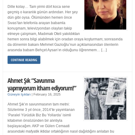
Dille kolay… Tam yirmi dört koca sene
geçmiş o karanlık günün ardından. Her şey
dün gibi oysa. Ölümünden hemen önce
Sıvas’tan telefonla arayan babamla
konuşmam, televizyondan olayları takip
etmeye çalışmam, Madımak Oteli yakıldıktan
hemen sonra bilgi alabilmek için oradan oraya koşturmam; sonrasında
da dönemin bakanı Mehmet Gazioğlu’nun açıklamasından ölenlerin
arasında babam Behçet Aysan’ın olduğunu öğrenmem… […]
CONTINUE READING
Ahmet Şık “Savunma
yapmıyorum itham ediyorum!”
Güneyin Işıkları
|
February 16, 2025
Ahmet Şık’ın savunmasının tam metni:
Sözlerime 3 yıl önce, 2014’te yayımlanan
‘Paralel Yürüdük Biz Bu Yollarda’ isimli
kitabımın önsözünden bir alıntıyla
başlayacağım. AKP ve Gülen Cemaati
arasındaki mafyatik iktidar ortaklığının nasıl dağıldığını anlatan bu