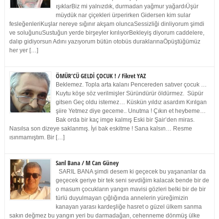
ışıklarBiz mi yalnızdık, durmadan yağmur yağardıÜşür
müydük nar çiçekleri ürperirken Gidersen kim sular
fesleğenleriKuşlar nereye sığınır akşam oluncaSessizliği dinliyorum şimdi
ve soluğunuSustuğun yerde birşeyler kırılıyorBekleyiş diyorum caddelere,
dalıp gidiyorsun Adını yazıyorum bütün otobüs duraklarınaÖpüştüğümüz
her yer […]
ÖMÜR’CÜ GELDİ ÇOCUK ! / Fikret YAZ
Beklemez. Topla arta kalanı Pencereden satıver çocuk …
Kuytu köşe söz verilmişler Süründürür öldürmez. Süpür
gitsen Geç oldu istemez… Küskün yıldız asardım Kırılgan
şiire Yetmez diye geceme.. Unutma ! Çıkın et heybeme…
Bak orda bir kaç imge kalmış Eski bir Şair’den miras.
Nasılsa son dizeye saklanmış. İyi bak eskitme ! Sana kalsın… Resme
ısınmamıştım. Bir […]
Sarıl Bana / M Can Güney
SARIL BANA şimdi desem ki geçecek bu yaşananlar da
geçecek geriye bir tek seni sevdiğim kalacak bende bir de
o masum çocukların yangın mavisi gözleri belki bir de bir
türlü duyulmayan çığlığında annelerin yüreğimizin
kanayan yarası kardeşliğe hasret o güzel ülkem sanma
sakın değmez bu yangın yeri bu darmadağan, cehenneme dönmüş ülke