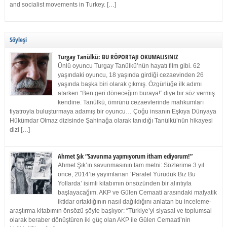
and socialist movements in Turkey. […]
Söyleşi
Turgay Tanülkü: BU RÖPORTAJI OKUMALISINIZ
Ünlü oyuncu Turgay Tanülkü’nün hayatı film gibi. 62
yaşındaki oyuncu, 18 yaşında girdiği cezaevinden 26
yaşında başka biri olarak çıkmış. Özgürlüğe ilk adımı
atarken “Ben geri döneceğim buraya!” diye bir söz vermiş
kendine. Tanülkü, ömrünü cezaevlerinde mahkumları
tiyatroyla buluşturmaya adamış bir oyuncu… Çoğu insanın Eşkıya Dünyaya
Hükümdar Olmaz dizisinde Şahinağa olarak tanıdığı Tanülkü’nün hikayesi
dizi […]
Ahmet Şık “Savunma yapmıyorum itham ediyorum!”
Ahmet Şık’ın savunmasının tam metni: Sözlerime 3 yıl
önce, 2014’te yayımlanan ‘Paralel Yürüdük Biz Bu
Yollarda’ isimli kitabımın önsözünden bir alıntıyla
başlayacağım. AKP ve Gülen Cemaati arasındaki mafyatik
iktidar ortaklığının nasıl dağıldığını anlatan bu inceleme-
araştırma kitabımın önsözü şöyle başlıyor: “Türkiye’yi siyasal ve toplumsal
olarak beraber dönüştüren iki güç olan AKP ile Gülen Cemaati’nin