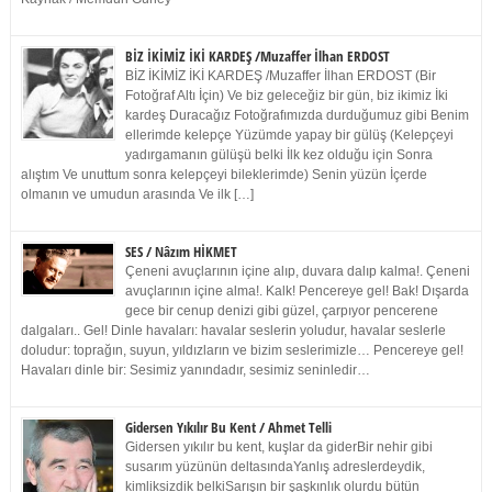
BİZ İKİMİZ İKİ KARDEŞ /Muzaffer İlhan ERDOST
BİZ İKİMİZ İKİ KARDEŞ /Muzaffer İlhan ERDOST (Bir
Fotoğraf Altı İçin) Ve biz geleceğiz bir gün, biz ikimiz İki
kardeş Duracağız Fotoğrafımızda durduğumuz gibi Benim
ellerimde kelepçe Yüzümde yapay bir gülüş (Kelepçeyi
yadırgamanın gülüşü belki İlk kez olduğu için Sonra
alıştım Ve unuttum sonra kelepçeyi bileklerimde) Senin yüzün İçerde
olmanın ve umudun arasında Ve ilk […]
SES / Nâzım HİKMET
Çeneni avuçlarının içine alıp, duvara dalıp kalma!. Çeneni
avuçlarının içine alma!. Kalk! Pencereye gel! Bak! Dışarda
gece bir cenup denizi gibi güzel, çarpıyor pencerene
dalgaları.. Gel! Dinle havaları: havalar seslerin yoludur, havalar seslerle
doludur: toprağın, suyun, yıldızların ve bizim seslerimizle… Pencereye gel!
Havaları dinle bir: Sesimiz yanındadır, sesimiz seninledir…
Gidersen Yıkılır Bu Kent / Ahmet Telli
Gidersen yıkılır bu kent, kuşlar da giderBir nehir gibi
susarım yüzünün deltasındaYanlış adreslerdeydik,
kimliksizdik belkiSarışın bir şaşkınlık olurdu bütün