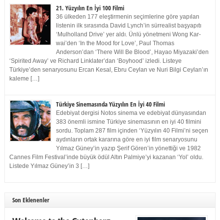
21. Yüzyılın En İyi 100 Filmi
36 ülkeden 177 eleştirmenin seçimlerine göre yapılan
listenin ilk sırasında David Lynch’in sürrealist başyapıtı
‘Mulholland Drive’ yer aldı. Ünlü yönetmeni Wong Kar-
wai’den ‘In the Mood for Love’, Paul Thomas
Anderson’dan ‘There Will Be Blood’, Hayao Miyazaki’den
‘Spirited Away’ ve Richard Linklater’dan ‘Boyhood’ izledi. Listeye
Türkiye’den senaryosunu Ercan Kesal, Ebru Ceylan ve Nuri Bilgi Ceylan’ın
kaleme […]
Türkiye Sinemasında Yüzyılın En İyi 40 Filmi
Edebiyat dergisi Notos sinema ve edebiyat dünyasından
383 önemli ismine Türkiye sinemasının en iyi 40 filmini
sordu. Toplam 287 film içinden ‘Yüzyılın 40 Filmi’ni seçen
aydınların ortak kararına göre en iyi film senaryosunu
Yılmaz Güney’in yazıp Şerif Gören’in yönettiği ve 1982
Cannes Film Festival’inde büyük ödül Altın Palmiye’yi kazanan ‘Yol’ oldu.
Listede Yılmaz Güney’in 3 […]
Son Eklenenler