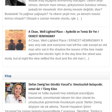
Mutlak tıraş bıçağına sinirlenmiş olacağım. Otların yeşil
olması, denizin mavi olması, gökyüzünün bulutsuz olması,
pekalâ bir meseledir. Kim demiş mesele değildir, diye?
Budalalık! Ya yağmur yağsaydı? Ya otların yeşili mor, ya denizin mavisi
kırmızı olsaydı? Olsaydı o zaman mesele olurdu, işte. […]
A Clean, Well-Lighted Place – Aydınlık ve Temiz Bir Yer /
ERNEST HEMINGWAY
A Clean, Well-Lighted Place / ERNEST HEMINGWAY It
was very late and everyone had left the cafe except an old
man who sat in the shadow the leaves of the tree made
against the electric light. In the day time the street was
dusty, but at night the dew settled the dust and the old man […]
Kitap
Stefan Zweig’ten Gündüz Vassaf’a: Umutsuzluk bulaşıcıdır,
umut da! / Türey Köse
Hayatı ve hatta siyaseti hep edebiyat aracılığıyla
kavramak, yorumlamak isteyen bir okur olarak bu
umutsuzluk günlerinde Avusturyalı yazar Stefan Zweig
düşüyor sık sık aklıma. “Kendi Hayatının Şiirini
Yazanlar”da roman tadında biyografilerle Casanova, Stendhal, Tolstoy’u