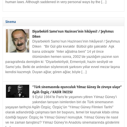
human laws. Although saddened in very personal ways by the […]
Sinema
Diyarbekirli Samo’nun Hazinses’inin hikâyesi! / Şeyhmus
Diken
Diyarbekirli Samo’nun Hazinses’inin hikâyesi! / Şeyhmus
Diken “Bir Gül gibi kıvraktır Bülbül gibi şakraktır Aşk
bana ızdıraptır Yeter ağlatma beni” 14 yıl önce
ölümünden hemen sonra, 2002’de yazdığım yazının son
paragrafında demiştim ki: “Diyarbekirliydi, Ermeniydi, hazin sesliydi ve
Samo’ydu. Belki de ardından söylenecek şarkısını yıllar evvel mezar taşına
kendisi kazımıştı. Duyan ağlar, gören ağlar, böyle […]
“Türk sinemasında oyunculuk Yılmaz Güney ile zirveye ulaşır”
Agâh Özgüç / KADİR İNCESU
9 Eylül 1984’te Paris’te yaşamını yitiren Yılmaz Güney’i
yakından tanıyan isimlerden biri de Türk sinemasının
yaşayan tarihçisi Agâh Özgüç. Özgüç’ün “Yılmaz Güney Filmleri Tarihi”
olarak adlandırdığı çalışması tam bir başvuru, temel bir kaynak kitabı olma
özelliği taşıyor. Özgüç ile Yılmaz Güney’i konuştuk. Yılmaz Güney ile nasıl
ve ne zaman tanıştınız? Yılmaz Güney’in Anadolu sinemalarında gösterimi