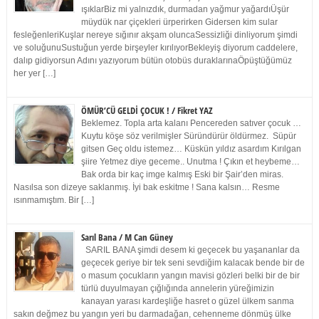
ışıklarBiz mi yalnızdık, durmadan yağmur yağardıÜşür
müydük nar çiçekleri ürperirken Gidersen kim sular
fesleğenleriKuşlar nereye sığınır akşam oluncaSessizliği dinliyorum şimdi
ve soluğunuSustuğun yerde birşeyler kırılıyorBekleyiş diyorum caddelere,
dalıp gidiyorsun Adını yazıyorum bütün otobüs duraklarınaÖpüştüğümüz
her yer […]
ÖMÜR’CÜ GELDİ ÇOCUK ! / Fikret YAZ
Beklemez. Topla arta kalanı Pencereden satıver çocuk …
Kuytu köşe söz verilmişler Süründürür öldürmez. Süpür
gitsen Geç oldu istemez… Küskün yıldız asardım Kırılgan
şiire Yetmez diye geceme.. Unutma ! Çıkın et heybeme…
Bak orda bir kaç imge kalmış Eski bir Şair’den miras.
Nasılsa son dizeye saklanmış. İyi bak eskitme ! Sana kalsın… Resme
ısınmamıştım. Bir […]
Sarıl Bana / M Can Güney
SARIL BANA şimdi desem ki geçecek bu yaşananlar da
geçecek geriye bir tek seni sevdiğim kalacak bende bir de
o masum çocukların yangın mavisi gözleri belki bir de bir
türlü duyulmayan çığlığında annelerin yüreğimizin
kanayan yarası kardeşliğe hasret o güzel ülkem sanma
sakın değmez bu yangın yeri bu darmadağan, cehenneme dönmüş ülke