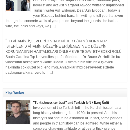
On PEN’s Day of the Imprisoned Writer, Canadian poet,
novelist and activist Margaret Atwood writes to imprisoned
Turkish writer Asli Erdoğan. Dear Asli Erdogan, Today is
your 91st day behind bars. I’m writing to tell you that even
through the concrete walls of your prison, beyond the guards, the barbed
wire, the locks and keys, we […]
D VİTAMİNİ İŞLEVLERİ D VİTAMİNİ HER GÜN MÜ ALINMALI?
İSTENİLEN D VİTAMİNİ DÜZEYİNE ERİŞİLMESİ VE O DÜZEYİN
KORUNMASININ HASTALIKLARI ÖNLEME VE TEDAVİ ETMEDEKİ ROLÜ
South Carolina Tıp Üniversitesi profesörlerinden Dr. Bruce W. Hollis’in bu
videosunu birkaç kez dikkatle izledik. D vitamininin vücuttaki işlevleri
hakkında çok güzel bilgilendiriyor. Anladıklarımızı özetleyerek sizlerle
paylaşmaya karar verdik. […]
Köşe Yazıları
“Turkishness contract” and Turkish left / Barış Ünlü
Involvement of the Turkish left in the Kurdish issue has a
long history stretching from 1920s to present. And this
history is not one to be ashamed of. In fact, some periods
and people in that history can be admired. While either a
complete chauvinist attitude or at best a thick silence