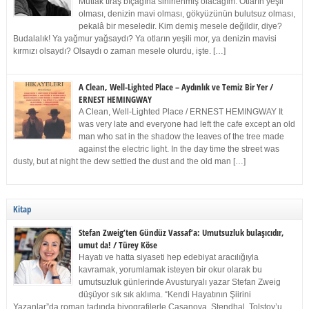
Mutlak tıraş bıçağına sinirlenmiş olacağım. Otların yeşil
olması, denizin mavi olması, gökyüzünün bulutsuz olması,
pekalâ bir meseledir. Kim demiş mesele değildir, diye?
Budalalık! Ya yağmur yağsaydı? Ya otların yeşili mor, ya denizin mavisi
kırmızı olsaydı? Olsaydı o zaman mesele olurdu, işte. […]
A Clean, Well-Lighted Place – Aydınlık ve Temiz Bir Yer /
ERNEST HEMINGWAY
A Clean, Well-Lighted Place / ERNEST HEMINGWAY It
was very late and everyone had left the cafe except an old
man who sat in the shadow the leaves of the tree made
against the electric light. In the day time the street was
dusty, but at night the dew settled the dust and the old man […]
Kitap
Stefan Zweig’ten Gündüz Vassaf’a: Umutsuzluk bulaşıcıdır,
umut da! / Türey Köse
Hayatı ve hatta siyaseti hep edebiyat aracılığıyla
kavramak, yorumlamak isteyen bir okur olarak bu
umutsuzluk günlerinde Avusturyalı yazar Stefan Zweig
düşüyor sık sık aklıma. “Kendi Hayatının Şiirini
Yazanlar”da roman tadında biyografilerle Casanova, Stendhal, Tolstoy’u