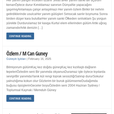
Her yanım yangın İnceden uzanır Sivas’aHer yanım sanki Bir uçurum
kenarıÖylece durur Kımıldamaz sanırsın DünyaNe yapacağını
şaşırmışAnlamaya çalışır anlaşılmazı Her yanım özlem Birikir bir nehrin
getirdiklerinde usulcaHer yanım gülüşleri Sımsıcak sarılır boynuma Sonra
birden düşer kara bulutlarHer yanım sanki Öfkeden sırılsıklam Şu yorgun
yürekte Durdurulamaz bir kavga Kurtul elem ellerinden gülüm Artık uğraş
zamanıdırArtık denizin […]
CONTINUE READING
Özlem / M Can Guney
Güneyin Işıkları
|
February 16, 2025
Bilmiyorum gülümKaç kez doğdu güneşKaç kez kızıllaştı dağların
tepeleriÖzledim seni Bir yanımda okyanusDuramaz işte öylece kıyılarda
sevişirBir yanımdaYanık kül rengi toprak sessizliğiSalınıp dururSokulur
yalnızlığıma kokun olur Gözlerim bir buruk gülümsemeDudağımda
buğusu öpüşlerinGeceler boyuÖzledim seni 2004 Haziran Sydney /
Toplumsal Kaynak / Memduh Güney
CONTINUE READING