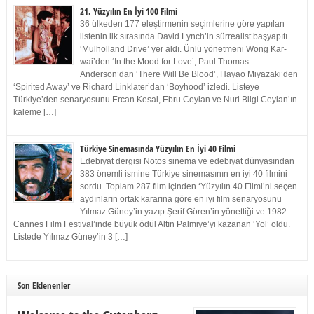
21. Yüzyılın En İyi 100 Filmi
36 ülkeden 177 eleştirmenin seçimlerine göre yapılan
listenin ilk sırasında David Lynch’in sürrealist başyapıtı
‘Mulholland Drive’ yer aldı. Ünlü yönetmeni Wong Kar-
wai’den ‘In the Mood for Love’, Paul Thomas
Anderson’dan ‘There Will Be Blood’, Hayao Miyazaki’den
‘Spirited Away’ ve Richard Linklater’dan ‘Boyhood’ izledi. Listeye
Türkiye’den senaryosunu Ercan Kesal, Ebru Ceylan ve Nuri Bilgi Ceylan’ın
kaleme […]
Türkiye Sinemasında Yüzyılın En İyi 40 Filmi
Edebiyat dergisi Notos sinema ve edebiyat dünyasından
383 önemli ismine Türkiye sinemasının en iyi 40 filmini
sordu. Toplam 287 film içinden ‘Yüzyılın 40 Filmi’ni seçen
aydınların ortak kararına göre en iyi film senaryosunu
Yılmaz Güney’in yazıp Şerif Gören’in yönettiği ve 1982
Cannes Film Festival’inde büyük ödül Altın Palmiye’yi kazanan ‘Yol’ oldu.
Listede Yılmaz Güney’in 3 […]
Son Eklenenler