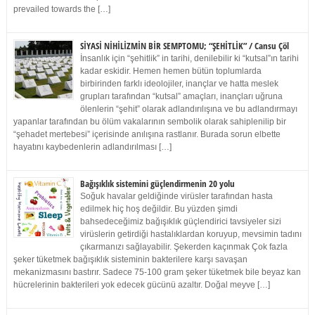
prevailed towards the […]
SİYASİ NİHİLİZMİN BİR SEMPTOMU; “ŞEHİTLİK” / Cansu Çöl
İnsanlık için “şehitlik” in tarihi, denilebilir ki “kutsal”ın tarihi
kadar eskidir. Hemen hemen bütün toplumlarda
birbirinden farklı ideolojiler, inançlar ve hatta meslek
grupları tarafından “kutsal” amaçları, inançları uğruna
ölenlerin “şehit” olarak adlandırılışına ve bu adlandırmayı
yapanlar tarafından bu ölüm vakalarının sembolik olarak sahiplenilip bir
“şehadet mertebesi” içerisinde anılışına rastlanır. Burada sorun elbette
hayatını kaybedenlerin adlandırılması […]
Bağışıklık sistemini güçlendirmenin 20 yolu
Soğuk havalar geldiğinde virüsler tarafından hasta
edilmek hiç hoş değildir. Bu yüzden şimdi
bahsedeceğimiz bağışıklık güçlendirici tavsiyeler sizi
virüslerin getirdiği hastalıklardan koruyup, mevsimin tadını
çıkarmanızı sağlayabilir. Şekerden kaçınmak Çok fazla
şeker tüketmek bağışıklık sisteminin bakterilere karşı savaşan
mekanizmasını bastırır. Sadece 75-100 gram şeker tüketmek bile beyaz kan
hücrelerinin bakterileri yok edecek gücünü azaltır. Doğal meyve […]