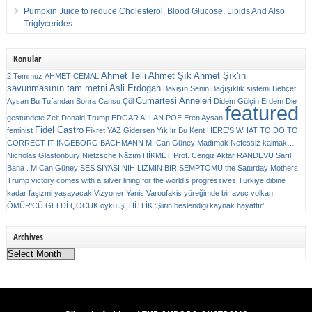
Pumpkin Juice to reduce Cholesterol, Blood Glucose, Lipids And Also
Triglycerides
Konular
Ahmet Telli
Ahmet Şık
Ahmet Şık'ın
2 Temmuz
AHMET CEMAL
savunmasının tam metni
Asli Erdogan
Bakişın Senin
Bağışıklık sistemi
Behçet
Cumartesi Anneleri
Aysan
Bu Tufandan Sonra
Cansu Çöl
Didem Gülçin Erdem
Die
featured
gestundete Zeit
Donald Trump
EDGAR ALLAN POE
Eren Aysan
Fidel Castro
feminist
Fikret YAZ
Gidersen Yıkılır Bu Kent
HERE’S WHAT TO DO TO
CORRECT IT
INGEBORG BACHMANN
M. Can Güney
Madımak
Nefessiz kalmak…
Nicholas Glastonbury
Nietzsche
Nâzım HİKMET
Prof. Cengiz Aktar
RANDEVU
Sarıl
Bana . M Can Güney
SES
SİYASİ NİHİLİZMİN BİR SEMPTOMU
the Saturday Mothers
Trump victory comes with a silver lining for the world’s progressives
Türkiye dibine
kadar faşizmi yaşayacak
Vizyoner
Yanis Varoufakis
yüreğimde bir avuç volkan
ÖMÜR'CÜ GELDİ ÇOCUK
öykü
ŞEHİTLİK
‘Şiirin beslendiği kaynak hayattır’
Archives
Archives