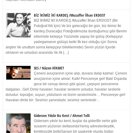
BİZ İKİMİZ İKİ KARDEŞ /Muzaffer İlhan ERDOST
BİZ İKİMİZ İKİ KARDEŞ /Muzaffer İlhan ERDOST (Bir
Fotoğraf Altı İçin) Ve biz geleceğiz bir gün, biz ikimiz İki
kardeş Duracağız Fotoğrafımızda durduğumuz gibi Benim
ellerimde kelepçe Yüzümde yapay bir gülüş (Kelepçeyi
yadırgamanın gülüşü belki İlk kez olduğu için Sonra
alıştım Ve unuttum sonra kelepçeyi bileklerimde) Senin yüzün İçerde
olmanın ve umudun arasında Ve ilk […]
SES / Nâzım HİKMET
Çeneni avuçlarının içine alıp, duvara dalıp kalma!. Çeneni
avuçlarının içine alma!. Kalk! Pencereye gel! Bak! Dışarda
gece bir cenup denizi gibi güzel, çarpıyor pencerene
dalgaları.. Gel! Dinle havaları: havalar seslerin yoludur, havalar seslerle
doludur: toprağın, suyun, yıldızların ve bizim seslerimizle… Pencereye gel!
Havaları dinle bir: Sesimiz yanındadır, sesimiz seninledir…
Gidersen Yıkılır Bu Kent / Ahmet Telli
Gidersen yıkılır bu kent, kuşlar da giderBir nehir gibi
susarım yüzünün deltasındaYanlış adreslerdeydik,
kimliksizdik belkiSarışın bir şaşkınlık olurdu bütün