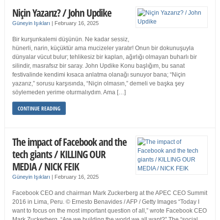
Niçin Yazarız? / John Updike
Güneyin Işıkları
|
February 16, 2025
Bir kurşunkalemi düşünün. Ne kadar sessiz,
hünerli, narin, küçüktür ama mucizeler yaratır! Onun bir dokunuşuyla
dünyalar vücut bulur; tehlikesiz bir kaplan, ağırlığı olmayan buharlı bir
silindir, masrafsız bir saray. John Updike Konu başlığım, bu sanat
festivalinde kendimi kısaca anlatma olanağı sunuyor bana; “Niçin
yazarız,” sorusu karşısında, “Niçin olmasın,” demeli ve başka şey
söylemeden yerime oturmalıydım. Ama […]
CONTINUE READING
The impact of Facebook and the
tech giants / KILLING OUR
MEDIA / NICK FEIK
Güneyin Işıkları
|
February 16, 2025
Facebook CEO and chairman Mark Zuckerberg at the APEC CEO Summit
2016 in Lima, Peru. © Ernesto Benavides / AFP / Getty Images “Today I
want to focus on the most important question of all,” wrote Facebook CEO
Mark Zuckerberg. “Are we building the world we all want?” The “social