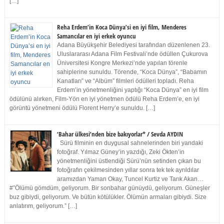
[…]
Reha Erdem’in Koca Dünya’si en iyi film, Menderes
Samancılar en iyi erkek oyuncu
Adana Büyükşehir Belediyesi tarafından düzenlenen 23.
Uluslararası Adana Film Festivali’nde ödüllen Çukurova
Üniversitesi Kongre Merkezi’nde yapılan törenle
sahiplerine sunuldu. Törende, “Koca Dünya”, “Babamın
Kanatları” ve “Albüm” filmleri ödülleri topladı. Reha
Erdem’in yönetmenliğini yaptığı “Koca Dünya” en iyi film
ödülünü alırken, Film-Yön en iyi yönetmen ödülü Reha Erdem’e, en iyi
görüntü yönetmeni ödülü Florent Herry’e sunuldu. […]
‘Bahar ülkesi’nden bize bakıyorlar* / Sevda AYDIN
Sürü filminin en duygusal sahnelerinden biri yandaki
fotoğraf. Yılmaz Güney’in yazdığı, Zeki Ökten’in
yönetmenliğini üstlendiği Sürü’nün setinden çıkan bu
fotoğrafın çekilmesinden yıllar sonra tek tek ayrıldılar
aramızdan Yaman Okay, Tuncel Kurtiz ve Tarık Akan…
#”Ölümü gömdüm, geliyorum. Bir sonbahar günüydü, geliyorum. Güneşler
buz gibiydi, geliyorum. Ve bütün kötülükler. Ölümün armaları gibiydi. Size
anlatırım, geliyorum.” […]