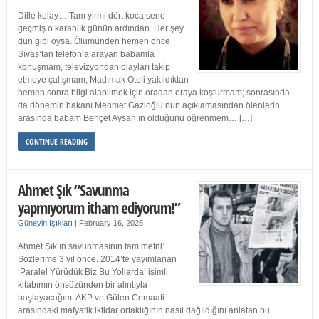
Dille kolay… Tam yirmi dört koca sene
geçmiş o karanlık günün ardından. Her şey
dün gibi oysa. Ölümünden hemen önce
Sıvas’tan telefonla arayan babamla
konuşmam, televizyondan olayları takip
etmeye çalışmam, Madımak Oteli yakıldıktan
hemen sonra bilgi alabilmek için oradan oraya koşturmam; sonrasında
da dönemin bakanı Mehmet Gazioğlu’nun açıklamasından ölenlerin
arasında babam Behçet Aysan’ın olduğunu öğrenmem… […]
CONTINUE READING
Ahmet Şık “Savunma
yapmıyorum itham ediyorum!”
Güneyin Işıkları
|
February 16, 2025
Ahmet Şık’ın savunmasının tam metni:
Sözlerime 3 yıl önce, 2014’te yayımlanan
‘Paralel Yürüdük Biz Bu Yollarda’ isimli
kitabımın önsözünden bir alıntıyla
başlayacağım. AKP ve Gülen Cemaati
arasındaki mafyatik iktidar ortaklığının nasıl dağıldığını anlatan bu