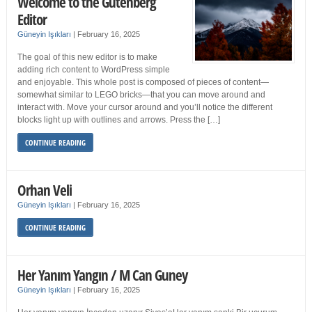
Welcome to the Gutenberg
Editor
Güneyin Işıkları
|
February 16, 2025
The goal of this new editor is to make
adding rich content to WordPress simple
and enjoyable. This whole post is composed of pieces of content—
somewhat similar to LEGO bricks—that you can move around and
interact with. Move your cursor around and you’ll notice the different
blocks light up with outlines and arrows. Press the […]
CONTINUE READING
Orhan Veli
Güneyin Işıkları
|
February 16, 2025
CONTINUE READING
Her Yanım Yangın / M Can Guney
Güneyin Işıkları
|
February 16, 2025