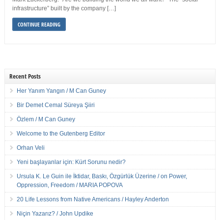
infrastructure” built by the company […]
CONTINUE READING
Recent Posts
Her Yanım Yangın / M Can Guney
Bir Demet Cemal Süreya Şiiri
Özlem / M Can Guney
Welcome to the Gutenberg Editor
Orhan Veli
Yeni başlayanlar için: Kürt Sorunu nedir?
Ursula K. Le Guin ile İktidar, Baskı, Özgürlük Üzerine / on Power,
Oppression, Freedom / MARIA POPOVA
20 Life Lessons from Native Americans / Hayley Anderton
Niçin Yazarız? / John Updike