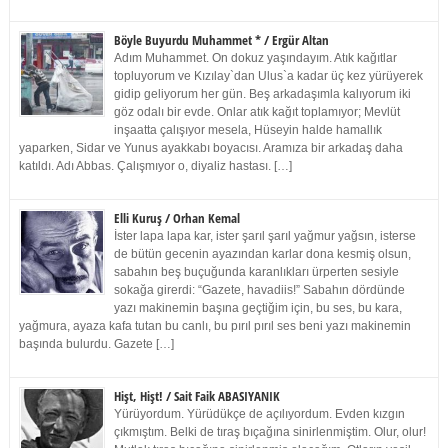
Böyle Buyurdu Muhammet * / Ergür Altan
Adım Muhammet. On dokuz yaşındayım. Atık kağıtlar
topluyorum ve Kızılay`dan Ulus`a kadar üç kez yürüyerek
gidip geliyorum her gün. Beş arkadaşımla kalıyorum iki
göz odalı bir evde. Onlar atık kağıt toplamıyor; Mevlüt
inşaatta çalışıyor mesela, Hüseyin halde hamallık
yaparken, Sidar ve Yunus ayakkabı boyacısı. Aramıza bir arkadaş daha
katıldı. Adı Abbas. Çalışmıyor o, diyaliz hastası. […]
Elli Kuruş / Orhan Kemal
İster lapa lapa kar, ister şarıl şarıl yağmur yağsın, isterse
de bütün gecenin ayazından karlar dona kesmiş olsun,
sabahın beş buçuğunda karanlıkları ürperten sesiyle
sokağa girerdi: “Gazete, havadiis!” Sabahın dördünde
yazı makinemin başına geçtiğim için, bu ses, bu kara,
yağmura, ayaza kafa tutan bu canlı, bu pırıl pırıl ses beni yazı makinemin
başında bulurdu. Gazete […]
Hişt, Hişt! / Sait Faik ABASIYANIK
Yürüyordum. Yürüdükçe de açılıyordum. Evden kızgın
çıkmıştım. Belki de tıraş bıçağına sinirlenmiştim. Olur, olur!