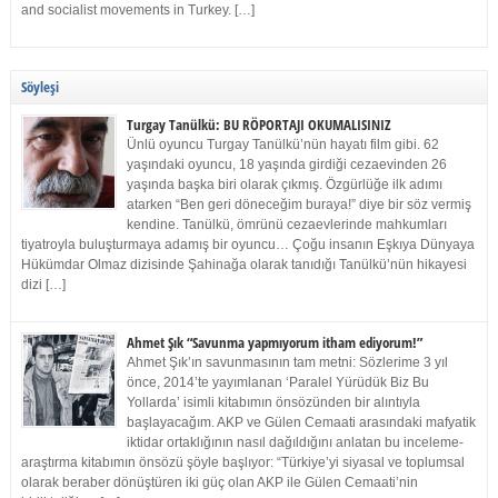
and socialist movements in Turkey. […]
Söyleşi
Turgay Tanülkü: BU RÖPORTAJI OKUMALISINIZ
Ünlü oyuncu Turgay Tanülkü’nün hayatı film gibi. 62
yaşındaki oyuncu, 18 yaşında girdiği cezaevinden 26
yaşında başka biri olarak çıkmış. Özgürlüğe ilk adımı
atarken “Ben geri döneceğim buraya!” diye bir söz vermiş
kendine. Tanülkü, ömrünü cezaevlerinde mahkumları
tiyatroyla buluşturmaya adamış bir oyuncu… Çoğu insanın Eşkıya Dünyaya
Hükümdar Olmaz dizisinde Şahinağa olarak tanıdığı Tanülkü’nün hikayesi
dizi […]
Ahmet Şık “Savunma yapmıyorum itham ediyorum!”
Ahmet Şık’ın savunmasının tam metni: Sözlerime 3 yıl
önce, 2014’te yayımlanan ‘Paralel Yürüdük Biz Bu
Yollarda’ isimli kitabımın önsözünden bir alıntıyla
başlayacağım. AKP ve Gülen Cemaati arasındaki mafyatik
iktidar ortaklığının nasıl dağıldığını anlatan bu inceleme-
araştırma kitabımın önsözü şöyle başlıyor: “Türkiye’yi siyasal ve toplumsal
olarak beraber dönüştüren iki güç olan AKP ile Gülen Cemaati’nin