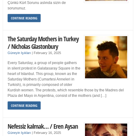
Çünkü Kürt Sorunu aslında sizin de
sorununuz.
CONTINUE READING
The Saturday Mothers in Turkey
/ Nicholas Glastonbury
Güneyin Işıkları
|
February 16, 2025
Every Saturday, a group of people gathers
in silent protest in Galatasaray Square in the
heart of Istanbul. This group, known as the
Saturday Mothers (Cumartesi Anneleri in
Turkish), is primarily composed of older
Kurdish women. The protests, which resemble those by the Madres del
Plaza del Mayo in Argentina, consist of the mothers (and […]
CONTINUE READING
Nefessiz kalmak… / Eren Aysan
Güneyin Işıkları
|
February 16, 2025