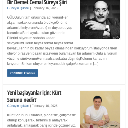
Bir Demet Cemal Süreya Şiiri
Güneyin Işıkları
|
February 16, 2025
GÜLGülün tam ortasında ağlıyorumHer
akşam sokak ortasında öldükçeÖnümü
arkamı bilmiyorumAzaldığını duyup duyup
karanlıktaBeni ayakta tutan gözlerinin
Ellerini alıyorum sabaha kadar
seviyorumEllerin beyaz tekrar beyaz tekrar
beyazEllerinin bu kadar beyaz olmasından korkuyorumİstasyonda tiren
oluyor birazBen bazan istasyonu bulamayan bir adamım Gülü alıyorum
yüzüme sürüyorumHer nasılsa sokağa düşmüşKolumu kanadımı
kırıyorumBir kan oluyor bir kıyamet bir çalgıVe zurnanın […]
CONTINUE READING
Yeni başlayanlar için: Kürt
Sorunu nedir?
Güneyin Işıkları
|
February 16, 2025
Kürt Sorununu silahsız, şiddetsiz, çatışmasız
oturup konuşarak, birbirimizi anlayarak,
anlatarak, anlaşarak barış içinde çözmeliyiz.