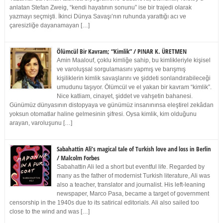
anlatan Stefan Zweig, “kendi hayatının sonunu” ise bir trajedi olarak
yazmayı seçmişti. İkinci Dünya Savaşı’nın ruhunda yarattığı acı ve
çaresizliğe dayanamayan […]
Ölümcül Bir Kavram; “Kimlik” / PINAR K. ÜRETMEN
Amin Maalouf, çoklu kimliğe sahip, bu kimlikleriyle kişisel
ve varoluşsal sorgulamasını yapmış ve barışmış
kişiliklerin kimlik savaşlarını ve şiddeti sonlandırabileceği
umudunu taşıyor. Ölümcül ve el yakan bir kavram “kimlik”.
Nice katliam, cinayet, şiddet ve vahşetin bahanesi.
Günümüz dünyasının distopyaya ve günümüz insanınınsa eleştirel zekâdan
yoksun otomatlar haline gelmesinin şifresi. Oysa kimlik, kim olduğunu
arayan, varoluşunu […]
Sabahattin Ali’s magical tale of Turkish love and loss in Berlin
/ Malcolm Forbes
Sabahattin Ali led a short but eventful life. Regarded by
many as the father of modernist Turkish literature, Ali was
also a teacher, translator and journalist. His left-leaning
newspaper, Marco Pasa, became a target of government
censorship in the 1940s due to its satirical editorials. Ali also sailed too
close to the wind and was […]