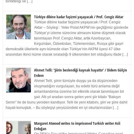
birlikteliği ve […]
Türkiye dibine kadar faşizmi yaşayacak / Prof. Cengiz Aktar
Türkiye dibine kadar faşizmi yaşayacak / Prof. Cengiz
Aktar – Söyleşi : Yeter Polat AKPM’nin geçtiğimiz günlerde
Türkiye’yi izleme sürecine almasını küme düşmek olarak
tanımlayan Prof. Cengiz Aktar, artık Azerbaycan,
Kırgızistan, Özbekistan, Türkmenistan, Rusya gibi gayri
demokratik ülkelerle aynı kümede olan Türkiye’nin AKPM üyesi 47 ülke
arasından ikinci küme olarak sıraladığı 9 ülkesinden biri olduğunu ifade […]
Ahmet Telli: ‘Şiirin beslendiği kaynak hayattır’ / Didem Gülçin
Erdem
Ahmet Telli, şiirin tümüyle duygu ya da düşünceden
oluşmadığını vurgulayan, bu edebi türü anlama değil
anlamlandırma üzerine bir etkinlik olarak tanımlayan bir
şair. Altı yıl aradan sonra gelen yeni şiir kitabı “Bakışın
Senin” ile de bunu yeniden kanıtlıyor. Telli ile yeni kitabını, şiiri ve şiire dahil
hayatı konuştuk. – Bu söyleşiyi yeryüzündeki en iyi okurlarınızdan […]
Margaret Atwood writes to imprisoned Turkish writer Asli
Erdoğan