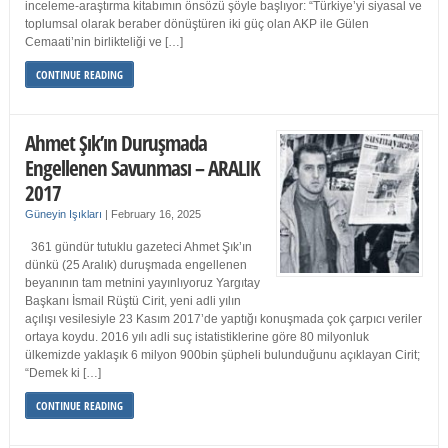
inceleme-araştırma kitabımın önsözü şöyle başlıyor: “Türkiye’yi siyasal ve
toplumsal olarak beraber dönüştüren iki güç olan AKP ile Gülen
Cemaati’nin birlikteliği ve […]
CONTINUE READING
Ahmet Şık’ın Duruşmada
Engellenen Savunması – ARALIK
2017
Güneyin Işıkları
|
February 16, 2025
361 gündür tutuklu gazeteci Ahmet Şık’ın
dünkü (25 Aralık) duruşmada engellenen
beyanının tam metnini yayınlıyoruz Yargıtay
Başkanı İsmail Rüştü Cirit, yeni adli yılın
açılışı vesilesiyle 23 Kasım 2017’de yaptığı konuşmada çok çarpıcı veriler
ortaya koydu. 2016 yılı adli suç istatistiklerine göre 80 milyonluk
ülkemizde yaklaşık 6 milyon 900bin şüpheli bulunduğunu açıklayan Cirit;
“Demek ki […]
CONTINUE READING