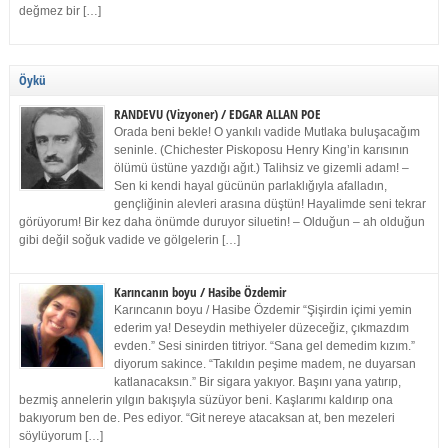
değmez bir […]
Öykü
RANDEVU (Vizyoner) / EDGAR ALLAN POE
Orada beni bekle! O yankılı vadide Mutlaka buluşacağım
seninle. (Chichester Piskoposu Henry King’in karısının
ölümü üstüne yazdığı ağıt.) Talihsiz ve gizemli adam! –
Sen ki kendi hayal gücünün parlaklığıyla afalladın,
gençliğinin alevleri arasına düştün! Hayalimde seni tekrar
görüyorum! Bir kez daha önümde duruyor siluetin! – Olduğun – ah olduğun
gibi değil soğuk vadide ve gölgelerin […]
Karıncanın boyu / Hasibe Özdemir
Karıncanın boyu / Hasibe Özdemir “Şişirdin içimi yemin
ederim ya! Deseydin methiyeler düzeceğiz, çıkmazdım
evden.” Sesi sinirden titriyor. “Sana gel demedim kızım.”
diyorum sakince. “Takıldın peşime madem, ne duyarsan
katlanacaksın.” Bir sigara yakıyor. Başını yana yatırıp,
bezmiş annelerin yılgın bakışıyla süzüyor beni. Kaşlarımı kaldırıp ona
bakıyorum ben de. Pes ediyor. “Git nereye atacaksan at, ben mezeleri
söylüyorum […]