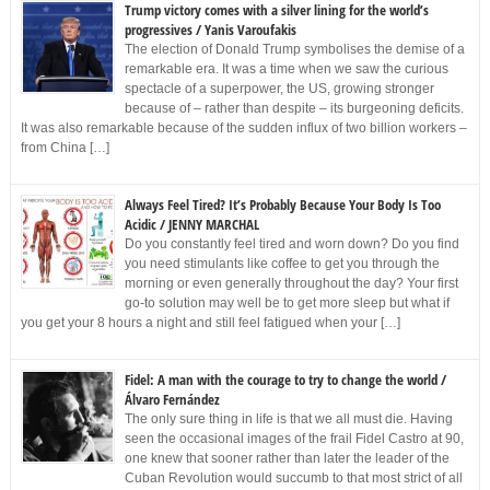
Trump victory comes with a silver lining for the world’s
progressives / Yanis Varoufakis
The election of Donald Trump symbolises the demise of a
remarkable era. It was a time when we saw the curious
spectacle of a superpower, the US, growing stronger
because of – rather than despite – its burgeoning deficits.
It was also remarkable because of the sudden influx of two billion workers –
from China […]
Always Feel Tired? It’s Probably Because Your Body Is Too
Acidic / JENNY MARCHAL
Do you constantly feel tired and worn down? Do you find
you need stimulants like coffee to get you through the
morning or even generally throughout the day? Your first
go-to solution may well be to get more sleep but what if
you get your 8 hours a night and still feel fatigued when your […]
Fidel: A man with the courage to try to change the world /
Álvaro Fernández
The only sure thing in life is that we all must die. Having
seen the occasional images of the frail Fidel Castro at 90,
one knew that sooner rather than later the leader of the
Cuban Revolution would succumb to that most strict of all