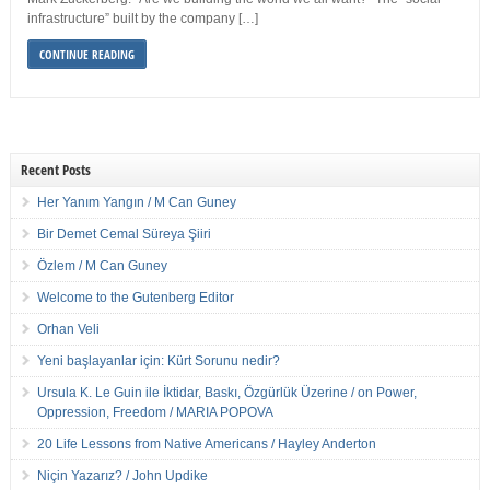
infrastructure” built by the company […]
CONTINUE READING
Recent Posts
Her Yanım Yangın / M Can Guney
Bir Demet Cemal Süreya Şiiri
Özlem / M Can Guney
Welcome to the Gutenberg Editor
Orhan Veli
Yeni başlayanlar için: Kürt Sorunu nedir?
Ursula K. Le Guin ile İktidar, Baskı, Özgürlük Üzerine / on Power,
Oppression, Freedom / MARIA POPOVA
20 Life Lessons from Native Americans / Hayley Anderton
Niçin Yazarız? / John Updike