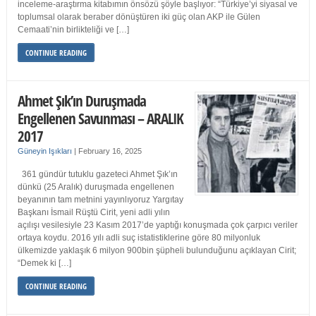
inceleme-araştırma kitabımın önsözü şöyle başlıyor: “Türkiye’yi siyasal ve
toplumsal olarak beraber dönüştüren iki güç olan AKP ile Gülen
Cemaati’nin birlikteliği ve […]
CONTINUE READING
Ahmet Şık’ın Duruşmada
Engellenen Savunması – ARALIK
2017
Güneyin Işıkları
|
February 16, 2025
361 gündür tutuklu gazeteci Ahmet Şık’ın
dünkü (25 Aralık) duruşmada engellenen
beyanının tam metnini yayınlıyoruz Yargıtay
Başkanı İsmail Rüştü Cirit, yeni adli yılın
açılışı vesilesiyle 23 Kasım 2017’de yaptığı konuşmada çok çarpıcı veriler
ortaya koydu. 2016 yılı adli suç istatistiklerine göre 80 milyonluk
ülkemizde yaklaşık 6 milyon 900bin şüpheli bulunduğunu açıklayan Cirit;
“Demek ki […]
CONTINUE READING