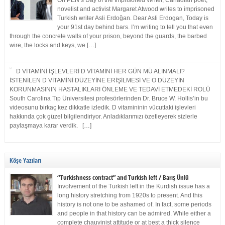
On PEN’s Day of the Imprisoned Writer, Canadian poet,
novelist and activist Margaret Atwood writes to imprisoned
Turkish writer Asli Erdoğan. Dear Asli Erdogan, Today is
your 91st day behind bars. I’m writing to tell you that even
through the concrete walls of your prison, beyond the guards, the barbed
wire, the locks and keys, we […]
D VİTAMİNİ İŞLEVLERİ D VİTAMİNİ HER GÜN MÜ ALINMALI?
İSTENİLEN D VİTAMİNİ DÜZEYİNE ERİŞİLMESİ VE O DÜZEYİN
KORUNMASININ HASTALIKLARI ÖNLEME VE TEDAVİ ETMEDEKİ ROLÜ
South Carolina Tıp Üniversitesi profesörlerinden Dr. Bruce W. Hollis’in bu
videosunu birkaç kez dikkatle izledik. D vitamininin vücuttaki işlevleri
hakkında çok güzel bilgilendiriyor. Anladıklarımızı özetleyerek sizlerle
paylaşmaya karar verdik. […]
Köşe Yazıları
“Turkishness contract” and Turkish left / Barış Ünlü
Involvement of the Turkish left in the Kurdish issue has a
long history stretching from 1920s to present. And this
history is not one to be ashamed of. In fact, some periods
and people in that history can be admired. While either a
complete chauvinist attitude or at best a thick silence