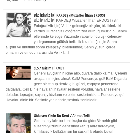
BİZ İKİMİZ İKİ KARDEŞ /Muzaffer İlhan ERDOST
BİZ İKİMİZ İKİ KARDEŞ /Muzaffer İlhan ERDOST (Bir
Fotoğraf Altı İçin) Ve biz geleceğiz bir gün, biz ikimiz İki
kardeş Duracağız Fotoğrafımızda durduğumuz gibi Benim
ellerimde kelepçe Yüzümde yapay bir gülüş (Kelepçeyi
yadırgamanın gülüşü belki İlk kez olduğu için Sonra
alıştım Ve unuttum sonra kelepçeyi bileklerimde) Senin yüzün İçerde
olmanın ve umudun arasında Ve ilk […]
SES / Nâzım HİKMET
Çeneni avuçlarının içine alıp, duvara dalıp kalma!. Çeneni
avuçlarının içine alma!. Kalk! Pencereye gel! Bak! Dışarda
gece bir cenup denizi gibi güzel, çarpıyor pencerene
dalgaları.. Gel! Dinle havaları: havalar seslerin yoludur, havalar seslerle
doludur: toprağın, suyun, yıldızların ve bizim seslerimizle… Pencereye gel!
Havaları dinle bir: Sesimiz yanındadır, sesimiz seninledir…
Gidersen Yıkılır Bu Kent / Ahmet Telli
Gidersen yıkılır bu kent, kuşlar da giderBir nehir gibi
susarım yüzünün deltasındaYanlış adreslerdeydik,
kimliksizdik belkiSarışın bir şaşkınlık olurdu bütün