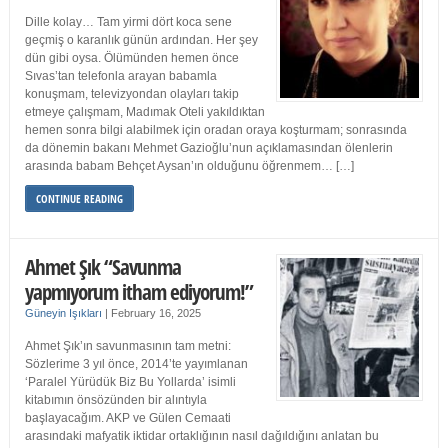
Dille kolay… Tam yirmi dört koca sene
geçmiş o karanlık günün ardından. Her şey
dün gibi oysa. Ölümünden hemen önce
Sıvas’tan telefonla arayan babamla
konuşmam, televizyondan olayları takip
etmeye çalışmam, Madımak Oteli yakıldıktan
hemen sonra bilgi alabilmek için oradan oraya koşturmam; sonrasında
da dönemin bakanı Mehmet Gazioğlu’nun açıklamasından ölenlerin
arasında babam Behçet Aysan’ın olduğunu öğrenmem… […]
CONTINUE READING
Ahmet Şık “Savunma
yapmıyorum itham ediyorum!”
Güneyin Işıkları
|
February 16, 2025
Ahmet Şık’ın savunmasının tam metni:
Sözlerime 3 yıl önce, 2014’te yayımlanan
‘Paralel Yürüdük Biz Bu Yollarda’ isimli
kitabımın önsözünden bir alıntıyla
başlayacağım. AKP ve Gülen Cemaati
arasındaki mafyatik iktidar ortaklığının nasıl dağıldığını anlatan bu