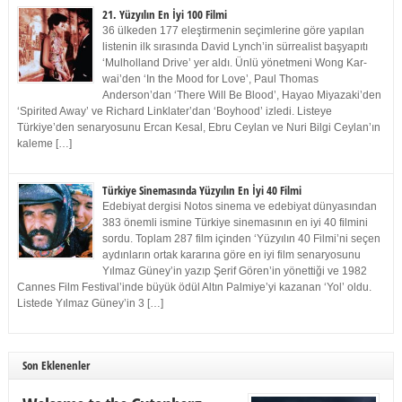
21. Yüzyılın En İyi 100 Filmi
36 ülkeden 177 eleştirmenin seçimlerine göre yapılan
listenin ilk sırasında David Lynch’in sürrealist başyapıtı
‘Mulholland Drive’ yer aldı. Ünlü yönetmeni Wong Kar-
wai’den ‘In the Mood for Love’, Paul Thomas
Anderson’dan ‘There Will Be Blood’, Hayao Miyazaki’den
‘Spirited Away’ ve Richard Linklater’dan ‘Boyhood’ izledi. Listeye
Türkiye’den senaryosunu Ercan Kesal, Ebru Ceylan ve Nuri Bilgi Ceylan’ın
kaleme […]
Türkiye Sinemasında Yüzyılın En İyi 40 Filmi
Edebiyat dergisi Notos sinema ve edebiyat dünyasından
383 önemli ismine Türkiye sinemasının en iyi 40 filmini
sordu. Toplam 287 film içinden ‘Yüzyılın 40 Filmi’ni seçen
aydınların ortak kararına göre en iyi film senaryosunu
Yılmaz Güney’in yazıp Şerif Gören’in yönettiği ve 1982
Cannes Film Festival’inde büyük ödül Altın Palmiye’yi kazanan ‘Yol’ oldu.
Listede Yılmaz Güney’in 3 […]
Son Eklenenler