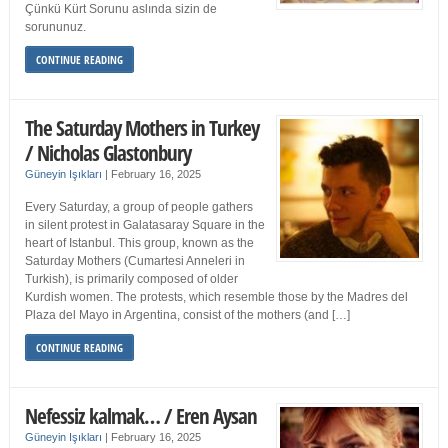
Çünkü Kürt Sorunu aslında sizin de
sorununuz.
CONTINUE READING
The Saturday Mothers in Turkey
/ Nicholas Glastonbury
Güneyin Işıkları
|
February 16, 2025
Every Saturday, a group of people gathers
in silent protest in Galatasaray Square in the
heart of Istanbul. This group, known as the
Saturday Mothers (Cumartesi Anneleri in
Turkish), is primarily composed of older
Kurdish women. The protests, which resemble those by the Madres del
Plaza del Mayo in Argentina, consist of the mothers (and […]
CONTINUE READING
Nefessiz kalmak… / Eren Aysan
Güneyin Işıkları
|
February 16, 2025