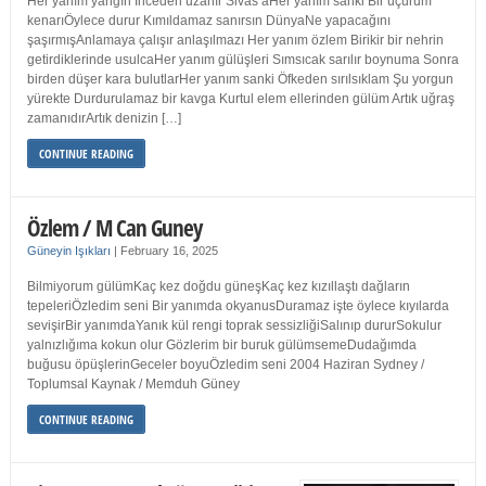
Her yanım yangın İnceden uzanır Sivas’aHer yanım sanki Bir uçurum
kenarıÖylece durur Kımıldamaz sanırsın DünyaNe yapacağını
şaşırmışAnlamaya çalışır anlaşılmazı Her yanım özlem Birikir bir nehrin
getirdiklerinde usulcaHer yanım gülüşleri Sımsıcak sarılır boynuma Sonra
birden düşer kara bulutlarHer yanım sanki Öfkeden sırılsıklam Şu yorgun
yürekte Durdurulamaz bir kavga Kurtul elem ellerinden gülüm Artık uğraş
zamanıdırArtık denizin […]
CONTINUE READING
Özlem / M Can Guney
Güneyin Işıkları
|
February 16, 2025
Bilmiyorum gülümKaç kez doğdu güneşKaç kez kızıllaştı dağların
tepeleriÖzledim seni Bir yanımda okyanusDuramaz işte öylece kıyılarda
sevişirBir yanımdaYanık kül rengi toprak sessizliğiSalınıp dururSokulur
yalnızlığıma kokun olur Gözlerim bir buruk gülümsemeDudağımda
buğusu öpüşlerinGeceler boyuÖzledim seni 2004 Haziran Sydney /
Toplumsal Kaynak / Memduh Güney
CONTINUE READING