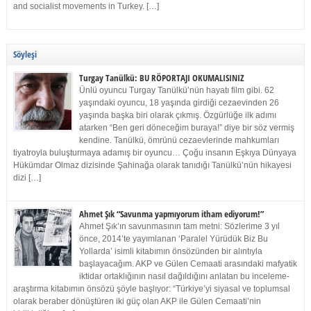
and socialist movements in Turkey. […]
Söyleşi
Turgay Tanülkü: BU RÖPORTAJI OKUMALISINIZ
Ünlü oyuncu Turgay Tanülkü’nün hayatı film gibi. 62
yaşındaki oyuncu, 18 yaşında girdiği cezaevinden 26
yaşında başka biri olarak çıkmış. Özgürlüğe ilk adımı
atarken “Ben geri döneceğim buraya!” diye bir söz vermiş
kendine. Tanülkü, ömrünü cezaevlerinde mahkumları
tiyatroyla buluşturmaya adamış bir oyuncu… Çoğu insanın Eşkıya Dünyaya
Hükümdar Olmaz dizisinde Şahinağa olarak tanıdığı Tanülkü’nün hikayesi
dizi […]
Ahmet Şık “Savunma yapmıyorum itham ediyorum!”
Ahmet Şık’ın savunmasının tam metni: Sözlerime 3 yıl
önce, 2014’te yayımlanan ‘Paralel Yürüdük Biz Bu
Yollarda’ isimli kitabımın önsözünden bir alıntıyla
başlayacağım. AKP ve Gülen Cemaati arasındaki mafyatik
iktidar ortaklığının nasıl dağıldığını anlatan bu inceleme-
araştırma kitabımın önsözü şöyle başlıyor: “Türkiye’yi siyasal ve toplumsal
olarak beraber dönüştüren iki güç olan AKP ile Gülen Cemaati’nin