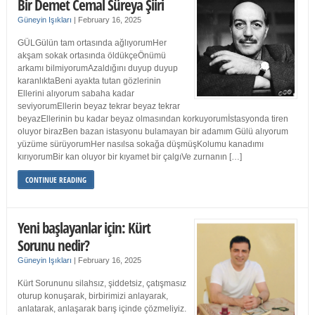
Bir Demet Cemal Süreya Şiiri
Güneyin Işıkları
|
February 16, 2025
GÜLGülün tam ortasında ağlıyorumHer
akşam sokak ortasında öldükçeÖnümü
arkamı bilmiyorumAzaldığını duyup duyup
karanlıktaBeni ayakta tutan gözlerinin
Ellerini alıyorum sabaha kadar
seviyorumEllerin beyaz tekrar beyaz tekrar
beyazEllerinin bu kadar beyaz olmasından korkuyorumİstasyonda tiren
oluyor birazBen bazan istasyonu bulamayan bir adamım Gülü alıyorum
yüzüme sürüyorumHer nasılsa sokağa düşmüşKolumu kanadımı
kırıyorumBir kan oluyor bir kıyamet bir çalgıVe zurnanın […]
CONTINUE READING
Yeni başlayanlar için: Kürt
Sorunu nedir?
Güneyin Işıkları
|
February 16, 2025
Kürt Sorununu silahsız, şiddetsiz, çatışmasız
oturup konuşarak, birbirimizi anlayarak,
anlatarak, anlaşarak barış içinde çözmeliyiz.