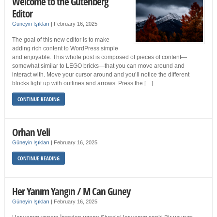
Welcome to the Gutenberg
Editor
Güneyin Işıkları
|
February 16, 2025
The goal of this new editor is to make
adding rich content to WordPress simple
and enjoyable. This whole post is composed of pieces of content—
somewhat similar to LEGO bricks—that you can move around and
interact with. Move your cursor around and you’ll notice the different
blocks light up with outlines and arrows. Press the […]
CONTINUE READING
Orhan Veli
Güneyin Işıkları
|
February 16, 2025
CONTINUE READING
Her Yanım Yangın / M Can Guney
Güneyin Işıkları
|
February 16, 2025