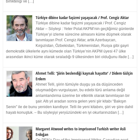
birlikteliği ve […]
Türkiye dibine kadar faşizmi yaşayacak / Prof. Cengiz Aktar
Türkiye dibine kadar faşizmi yaşayacak / Prof. Cengiz
Aktar – Söyleşi : Yeter Polat AKPM’nin geçtiğimiz günlerde
Türkiye’yi izleme sürecine almasını küme düşmek olarak
tanımlayan Prof. Cengiz Aktar, artık Azerbaycan,
Kırgızistan, Özbekistan, Türkmenistan, Rusya gibi gayri
demokratik ülkelerle aynı kümede olan Türkiye’nin AKPM üyesi 47 ülke
arasından ikinci küme olarak sıraladığı 9 ülkesinden biri olduğunu ifade […]
Ahmet Telli: ‘Şiirin beslendiği kaynak hayattır’ / Didem Gülçin
Erdem
Ahmet Telli, şiirin tümüyle duygu ya da düşünceden
oluşmadığını vurgulayan, bu edebi türü anlama değil
anlamlandırma üzerine bir etkinlik olarak tanımlayan bir
şair. Altı yıl aradan sonra gelen yeni şiir kitabı “Bakışın
Senin” ile de bunu yeniden kanıtlıyor. Telli ile yeni kitabını, şiiri ve şiire dahil
hayatı konuştuk. – Bu söyleşiyi yeryüzündeki en iyi okurlarınızdan […]
Margaret Atwood writes to imprisoned Turkish writer Asli
Erdoğan