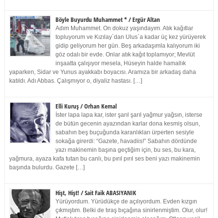
Böyle Buyurdu Muhammet * / Ergür Altan
Adım Muhammet. On dokuz yaşındayım. Atık kağıtlar
topluyorum ve Kızılay`dan Ulus`a kadar üç kez yürüyerek
gidip geliyorum her gün. Beş arkadaşımla kalıyorum iki
göz odalı bir evde. Onlar atık kağıt toplamıyor; Mevlüt
inşaatta çalışıyor mesela, Hüseyin halde hamallık
yaparken, Sidar ve Yunus ayakkabı boyacısı. Aramıza bir arkadaş daha
katıldı. Adı Abbas. Çalışmıyor o, diyaliz hastası. […]
Elli Kuruş / Orhan Kemal
İster lapa lapa kar, ister şarıl şarıl yağmur yağsın, isterse
de bütün gecenin ayazından karlar dona kesmiş olsun,
sabahın beş buçuğunda karanlıkları ürperten sesiyle
sokağa girerdi: “Gazete, havadiis!” Sabahın dördünde
yazı makinemin başına geçtiğim için, bu ses, bu kara,
yağmura, ayaza kafa tutan bu canlı, bu pırıl pırıl ses beni yazı makinemin
başında bulurdu. Gazete […]
Hişt, Hişt! / Sait Faik ABASIYANIK
Yürüyordum. Yürüdükçe de açılıyordum. Evden kızgın
çıkmıştım. Belki de tıraş bıçağına sinirlenmiştim. Olur, olur!