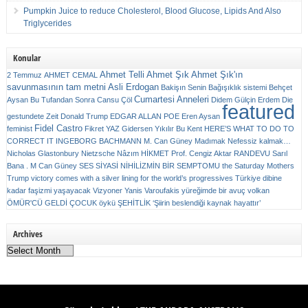
Pumpkin Juice to reduce Cholesterol, Blood Glucose, Lipids And Also
Triglycerides
Konular
Ahmet Telli
Ahmet Şık
Ahmet Şık'ın
2 Temmuz
AHMET CEMAL
savunmasının tam metni
Asli Erdogan
Bakişın Senin
Bağışıklık sistemi
Behçet
Cumartesi Anneleri
Aysan
Bu Tufandan Sonra
Cansu Çöl
Didem Gülçin Erdem
Die
featured
gestundete Zeit
Donald Trump
EDGAR ALLAN POE
Eren Aysan
Fidel Castro
feminist
Fikret YAZ
Gidersen Yıkılır Bu Kent
HERE’S WHAT TO DO TO
CORRECT IT
INGEBORG BACHMANN
M. Can Güney
Madımak
Nefessiz kalmak…
Nicholas Glastonbury
Nietzsche
Nâzım HİKMET
Prof. Cengiz Aktar
RANDEVU
Sarıl
Bana . M Can Güney
SES
SİYASİ NİHİLİZMİN BİR SEMPTOMU
the Saturday Mothers
Trump victory comes with a silver lining for the world’s progressives
Türkiye dibine
kadar faşizmi yaşayacak
Vizyoner
Yanis Varoufakis
yüreğimde bir avuç volkan
ÖMÜR'CÜ GELDİ ÇOCUK
öykü
ŞEHİTLİK
‘Şiirin beslendiği kaynak hayattır’
Archives
Archives