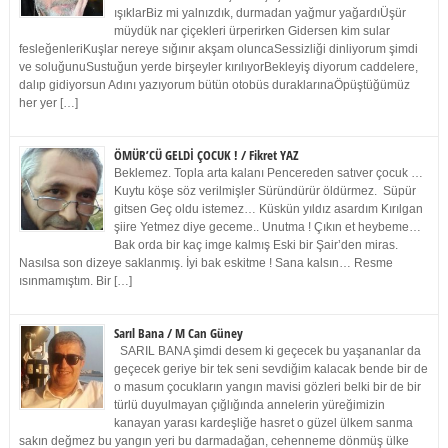
ışıklarBiz mi yalnızdık, durmadan yağmur yağardıÜşür
müydük nar çiçekleri ürperirken Gidersen kim sular
fesleğenleriKuşlar nereye sığınır akşam oluncaSessizliği dinliyorum şimdi
ve soluğunuSustuğun yerde birşeyler kırılıyorBekleyiş diyorum caddelere,
dalıp gidiyorsun Adını yazıyorum bütün otobüs duraklarınaÖpüştüğümüz
her yer […]
ÖMÜR’CÜ GELDİ ÇOCUK ! / Fikret YAZ
Beklemez. Topla arta kalanı Pencereden satıver çocuk …
Kuytu köşe söz verilmişler Süründürür öldürmez. Süpür
gitsen Geç oldu istemez… Küskün yıldız asardım Kırılgan
şiire Yetmez diye geceme.. Unutma ! Çıkın et heybeme…
Bak orda bir kaç imge kalmış Eski bir Şair’den miras.
Nasılsa son dizeye saklanmış. İyi bak eskitme ! Sana kalsın… Resme
ısınmamıştım. Bir […]
Sarıl Bana / M Can Güney
SARIL BANA şimdi desem ki geçecek bu yaşananlar da
geçecek geriye bir tek seni sevdiğim kalacak bende bir de
o masum çocukların yangın mavisi gözleri belki bir de bir
türlü duyulmayan çığlığında annelerin yüreğimizin
kanayan yarası kardeşliğe hasret o güzel ülkem sanma
sakın değmez bu yangın yeri bu darmadağan, cehenneme dönmüş ülke