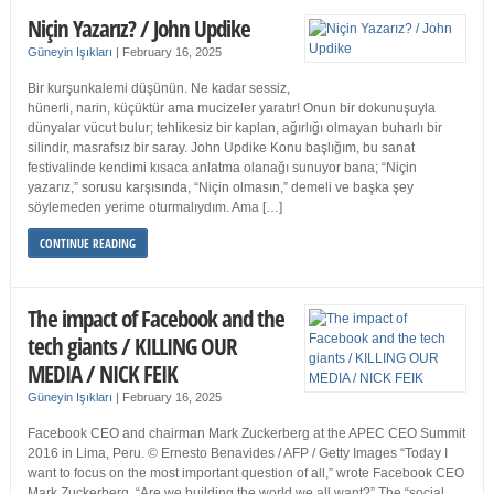
Niçin Yazarız? / John Updike
Güneyin Işıkları
|
February 16, 2025
Bir kurşunkalemi düşünün. Ne kadar sessiz,
hünerli, narin, küçüktür ama mucizeler yaratır! Onun bir dokunuşuyla
dünyalar vücut bulur; tehlikesiz bir kaplan, ağırlığı olmayan buharlı bir
silindir, masrafsız bir saray. John Updike Konu başlığım, bu sanat
festivalinde kendimi kısaca anlatma olanağı sunuyor bana; “Niçin
yazarız,” sorusu karşısında, “Niçin olmasın,” demeli ve başka şey
söylemeden yerime oturmalıydım. Ama […]
CONTINUE READING
The impact of Facebook and the
tech giants / KILLING OUR
MEDIA / NICK FEIK
Güneyin Işıkları
|
February 16, 2025
Facebook CEO and chairman Mark Zuckerberg at the APEC CEO Summit
2016 in Lima, Peru. © Ernesto Benavides / AFP / Getty Images “Today I
want to focus on the most important question of all,” wrote Facebook CEO
Mark Zuckerberg. “Are we building the world we all want?” The “social