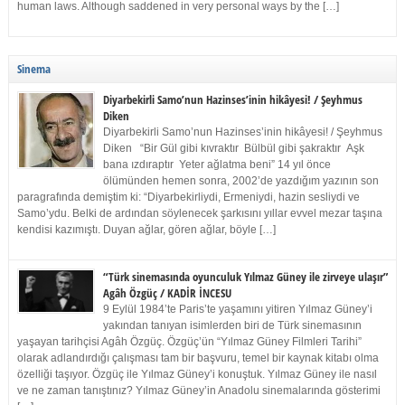
human laws. Although saddened in very personal ways by the […]
Sinema
Diyarbekirli Samo’nun Hazinses’inin hikâyesi! / Şeyhmus
Diken
Diyarbekirli Samo’nun Hazinses’inin hikâyesi! / Şeyhmus
Diken “Bir Gül gibi kıvraktır Bülbül gibi şakraktır Aşk
bana ızdıraptır Yeter ağlatma beni” 14 yıl önce
ölümünden hemen sonra, 2002’de yazdığım yazının son
paragrafında demiştim ki: “Diyarbekirliydi, Ermeniydi, hazin sesliydi ve
Samo’ydu. Belki de ardından söylenecek şarkısını yıllar evvel mezar taşına
kendisi kazımıştı. Duyan ağlar, gören ağlar, böyle […]
“Türk sinemasında oyunculuk Yılmaz Güney ile zirveye ulaşır”
Agâh Özgüç / KADİR İNCESU
9 Eylül 1984’te Paris’te yaşamını yitiren Yılmaz Güney’i
yakından tanıyan isimlerden biri de Türk sinemasının
yaşayan tarihçisi Agâh Özgüç. Özgüç’ün “Yılmaz Güney Filmleri Tarihi”
olarak adlandırdığı çalışması tam bir başvuru, temel bir kaynak kitabı olma
özelliği taşıyor. Özgüç ile Yılmaz Güney’i konuştuk. Yılmaz Güney ile nasıl
ve ne zaman tanıştınız? Yılmaz Güney’in Anadolu sinemalarında gösterimi