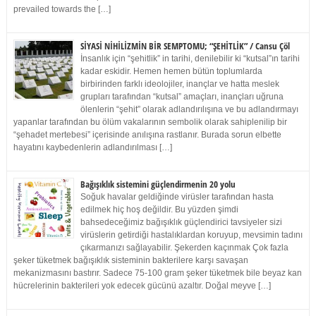
prevailed towards the […]
SİYASİ NİHİLİZMİN BİR SEMPTOMU; “ŞEHİTLİK” / Cansu Çöl
İnsanlık için “şehitlik” in tarihi, denilebilir ki “kutsal”ın tarihi
kadar eskidir. Hemen hemen bütün toplumlarda
birbirinden farklı ideolojiler, inançlar ve hatta meslek
grupları tarafından “kutsal” amaçları, inançları uğruna
ölenlerin “şehit” olarak adlandırılışına ve bu adlandırmayı
yapanlar tarafından bu ölüm vakalarının sembolik olarak sahiplenilip bir
“şehadet mertebesi” içerisinde anılışına rastlanır. Burada sorun elbette
hayatını kaybedenlerin adlandırılması […]
Bağışıklık sistemini güçlendirmenin 20 yolu
Soğuk havalar geldiğinde virüsler tarafından hasta
edilmek hiç hoş değildir. Bu yüzden şimdi
bahsedeceğimiz bağışıklık güçlendirici tavsiyeler sizi
virüslerin getirdiği hastalıklardan koruyup, mevsimin tadını
çıkarmanızı sağlayabilir. Şekerden kaçınmak Çok fazla
şeker tüketmek bağışıklık sisteminin bakterilere karşı savaşan
mekanizmasını bastırır. Sadece 75-100 gram şeker tüketmek bile beyaz kan
hücrelerinin bakterileri yok edecek gücünü azaltır. Doğal meyve […]