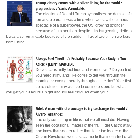
Trump victory comes with a silver lining for the world’s
progressives / Yanis Varoufakis
The election of Donald Trump symbolises the demise of a
remarkable era. It was a time when we saw the curious
spectacle of a superpower, the US, growing stronger
because of – rather than despite – its burgeoning deficits.
It was also remarkable because of the sudden influx of two billion workers –
from China […]
Always Feel Tired? It’s Probably Because Your Body Is Too
Acidic / JENNY MARCHAL
Do you constantly feel tired and worn down? Do you find
you need stimulants like coffee to get you through the
morning or even generally throughout the day? Your first
go-to solution may well be to get more sleep but what if
you get your 8 hours a night and still feel fatigued when your […]
Fidel: A man with the courage to try to change the world /
Álvaro Fernández
The only sure thing in life is that we all must die. Having
seen the occasional images of the frail Fidel Castro at 90,
one knew that sooner rather than later the leader of the
Cuban Revolution would succumb to that most strict of all