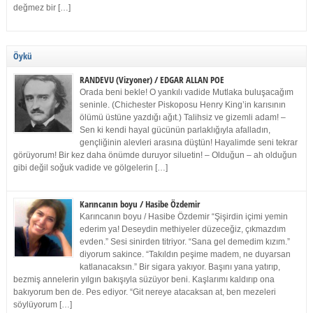
değmez bir […]
Öykü
RANDEVU (Vizyoner) / EDGAR ALLAN POE
Orada beni bekle! O yankılı vadide Mutlaka buluşacağım
seninle. (Chichester Piskoposu Henry King’in karısının
ölümü üstüne yazdığı ağıt.) Talihsiz ve gizemli adam! –
Sen ki kendi hayal gücünün parlaklığıyla afalladın,
gençliğinin alevleri arasına düştün! Hayalimde seni tekrar
görüyorum! Bir kez daha önümde duruyor siluetin! – Olduğun – ah olduğun
gibi değil soğuk vadide ve gölgelerin […]
Karıncanın boyu / Hasibe Özdemir
Karıncanın boyu / Hasibe Özdemir “Şişirdin içimi yemin
ederim ya! Deseydin methiyeler düzeceğiz, çıkmazdım
evden.” Sesi sinirden titriyor. “Sana gel demedim kızım.”
diyorum sakince. “Takıldın peşime madem, ne duyarsan
katlanacaksın.” Bir sigara yakıyor. Başını yana yatırıp,
bezmiş annelerin yılgın bakışıyla süzüyor beni. Kaşlarımı kaldırıp ona
bakıyorum ben de. Pes ediyor. “Git nereye atacaksan at, ben mezeleri
söylüyorum […]