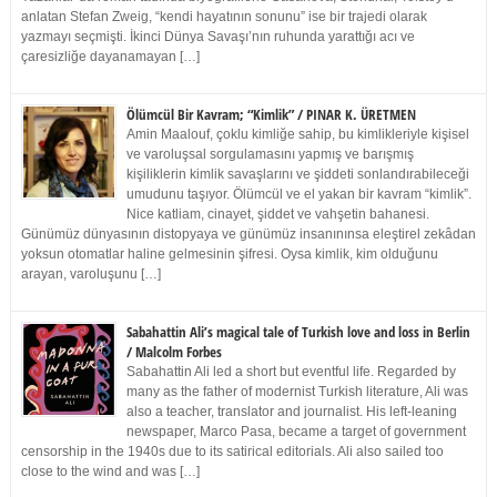
anlatan Stefan Zweig, “kendi hayatının sonunu” ise bir trajedi olarak
yazmayı seçmişti. İkinci Dünya Savaşı’nın ruhunda yarattığı acı ve
çaresizliğe dayanamayan […]
Ölümcül Bir Kavram; “Kimlik” / PINAR K. ÜRETMEN
Amin Maalouf, çoklu kimliğe sahip, bu kimlikleriyle kişisel
ve varoluşsal sorgulamasını yapmış ve barışmış
kişiliklerin kimlik savaşlarını ve şiddeti sonlandırabileceği
umudunu taşıyor. Ölümcül ve el yakan bir kavram “kimlik”.
Nice katliam, cinayet, şiddet ve vahşetin bahanesi.
Günümüz dünyasının distopyaya ve günümüz insanınınsa eleştirel zekâdan
yoksun otomatlar haline gelmesinin şifresi. Oysa kimlik, kim olduğunu
arayan, varoluşunu […]
Sabahattin Ali’s magical tale of Turkish love and loss in Berlin
/ Malcolm Forbes
Sabahattin Ali led a short but eventful life. Regarded by
many as the father of modernist Turkish literature, Ali was
also a teacher, translator and journalist. His left-leaning
newspaper, Marco Pasa, became a target of government
censorship in the 1940s due to its satirical editorials. Ali also sailed too
close to the wind and was […]