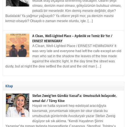
Mutlak tıraş bıçağına sinirlenmiş olacağım. Otların yeşil
olması, denizin mavi olması, gökyüzünün bulutsuz olması,
pekalâ bir meseledir. Kim demiş mesele değildir, diye?
Budalalık! Ya yağmur yağsaydı? Ya otların yeşili mor, ya denizin mavisi
kırmızı olsaydı? Olsaydı o zaman mesele olurdu, işte. […]
A Clean, Well-Lighted Place – Aydınlık ve Temiz Bir Yer /
ERNEST HEMINGWAY
A Clean, Well-Lighted Place / ERNEST HEMINGWAY It
was very late and everyone had left the cafe except an old
man who sat in the shadow the leaves of the tree made
against the electric light. In the day time the street was
dusty, but at night the dew settled the dust and the old man […]
Kitap
Stefan Zweig’ten Gündüz Vassaf’a: Umutsuzluk bulaşıcıdır,
umut da! / Türey Köse
Hayatı ve hatta siyaseti hep edebiyat aracılığıyla
kavramak, yorumlamak isteyen bir okur olarak bu
umutsuzluk günlerinde Avusturyalı yazar Stefan Zweig
düşüyor sık sık aklıma. “Kendi Hayatının Şiirini
Yazanlar”da roman tadında biyografilerle Casanova, Stendhal, Tolstoy’u