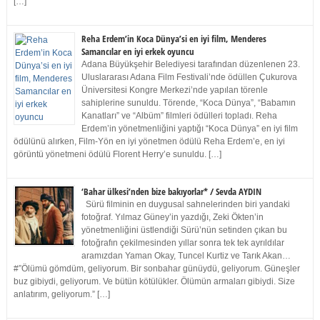
[…]
Reha Erdem’in Koca Dünya’si en iyi film, Menderes
Samancılar en iyi erkek oyuncu
Adana Büyükşehir Belediyesi tarafından düzenlenen 23.
Uluslararası Adana Film Festivali’nde ödüllen Çukurova
Üniversitesi Kongre Merkezi’nde yapılan törenle
sahiplerine sunuldu. Törende, “Koca Dünya”, “Babamın
Kanatları” ve “Albüm” filmleri ödülleri topladı. Reha
Erdem’in yönetmenliğini yaptığı “Koca Dünya” en iyi film
ödülünü alırken, Film-Yön en iyi yönetmen ödülü Reha Erdem’e, en iyi
görüntü yönetmeni ödülü Florent Herry’e sunuldu. […]
‘Bahar ülkesi’nden bize bakıyorlar* / Sevda AYDIN
Sürü filminin en duygusal sahnelerinden biri yandaki
fotoğraf. Yılmaz Güney’in yazdığı, Zeki Ökten’in
yönetmenliğini üstlendiği Sürü’nün setinden çıkan bu
fotoğrafın çekilmesinden yıllar sonra tek tek ayrıldılar
aramızdan Yaman Okay, Tuncel Kurtiz ve Tarık Akan…
#”Ölümü gömdüm, geliyorum. Bir sonbahar günüydü, geliyorum. Güneşler
buz gibiydi, geliyorum. Ve bütün kötülükler. Ölümün armaları gibiydi. Size
anlatırım, geliyorum.” […]