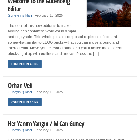
Welcome to the Gutenberg
Editor
Güneyin Işıkları
|
February 16, 2025
The goal of this new editor is to make
adding rich content to WordPress simple
and enjoyable. This whole post is composed of pieces of content—
somewhat similar to LEGO bricks—that you can move around and
interact with. Move your cursor around and you’ll notice the different
blocks light up with outlines and arrows. Press the […]
CONTINUE READING
Orhan Veli
Güneyin Işıkları
|
February 16, 2025
CONTINUE READING
Her Yanım Yangın / M Can Guney
Güneyin Işıkları
|
February 16, 2025