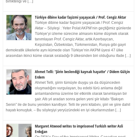
birlikteliği ve […]
Türkiye dibine kadar faşizmi yaşayacak / Prof. Cengiz Aktar
Türkiye dibine kadar faşizmi yaşayacak / Prof. Cengiz
Aktar – Söyleşi : Yeter Polat AKPM’nin geçtiğimiz günlerde
Türkiye’yi izleme sürecine almasını küme düşmek olarak
tanımlayan Prof. Cengiz Aktar, artık Azerbaycan,
Kırgızistan, Özbekistan, Türkmenistan, Rusya gibi gayri
demokratik ülkelerle aynı kümede olan Türkiye’nin AKPM üyesi 47 ülke
arasından ikinci küme olarak sıraladığı 9 ülkesinden biri olduğunu ifade […]
Ahmet Telli: ‘Şiirin beslendiği kaynak hayattır’ / Didem Gülçin
Erdem
Ahmet Telli, şiirin tümüyle duygu ya da düşünceden
oluşmadığını vurgulayan, bu edebi türü anlama değil
anlamlandırma üzerine bir etkinlik olarak tanımlayan bir
şair. Altı yıl aradan sonra gelen yeni şiir kitabı “Bakışın
Senin” ile de bunu yeniden kanıtlıyor. Telli ile yeni kitabını, şiiri ve şiire dahil
hayatı konuştuk. – Bu söyleşiyi yeryüzündeki en iyi okurlarınızdan […]
Margaret Atwood writes to imprisoned Turkish writer Asli
Erdoğan