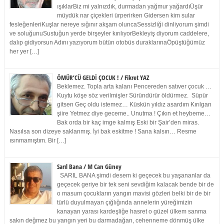
ışıklarBiz mi yalnızdık, durmadan yağmur yağardıÜşür
müydük nar çiçekleri ürperirken Gidersen kim sular
fesleğenleriKuşlar nereye sığınır akşam oluncaSessizliği dinliyorum şimdi
ve soluğunuSustuğun yerde birşeyler kırılıyorBekleyiş diyorum caddelere,
dalıp gidiyorsun Adını yazıyorum bütün otobüs duraklarınaÖpüştüğümüz
her yer […]
ÖMÜR’CÜ GELDİ ÇOCUK ! / Fikret YAZ
Beklemez. Topla arta kalanı Pencereden satıver çocuk …
Kuytu köşe söz verilmişler Süründürür öldürmez. Süpür
gitsen Geç oldu istemez… Küskün yıldız asardım Kırılgan
şiire Yetmez diye geceme.. Unutma ! Çıkın et heybeme…
Bak orda bir kaç imge kalmış Eski bir Şair’den miras.
Nasılsa son dizeye saklanmış. İyi bak eskitme ! Sana kalsın… Resme
ısınmamıştım. Bir […]
Sarıl Bana / M Can Güney
SARIL BANA şimdi desem ki geçecek bu yaşananlar da
geçecek geriye bir tek seni sevdiğim kalacak bende bir de
o masum çocukların yangın mavisi gözleri belki bir de bir
türlü duyulmayan çığlığında annelerin yüreğimizin
kanayan yarası kardeşliğe hasret o güzel ülkem sanma
sakın değmez bu yangın yeri bu darmadağan, cehenneme dönmüş ülke