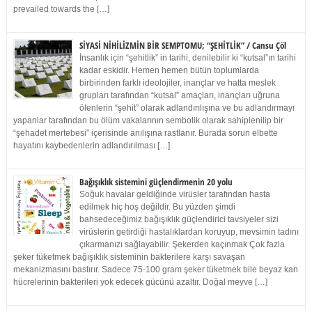
prevailed towards the […]
SİYASİ NİHİLİZMİN BİR SEMPTOMU; “ŞEHİTLİK” / Cansu Çöl
İnsanlık için “şehitlik” in tarihi, denilebilir ki “kutsal”ın tarihi
kadar eskidir. Hemen hemen bütün toplumlarda
birbirinden farklı ideolojiler, inançlar ve hatta meslek
grupları tarafından “kutsal” amaçları, inançları uğruna
ölenlerin “şehit” olarak adlandırılışına ve bu adlandırmayı
yapanlar tarafından bu ölüm vakalarının sembolik olarak sahiplenilip bir
“şehadet mertebesi” içerisinde anılışına rastlanır. Burada sorun elbette
hayatını kaybedenlerin adlandırılması […]
Bağışıklık sistemini güçlendirmenin 20 yolu
Soğuk havalar geldiğinde virüsler tarafından hasta
edilmek hiç hoş değildir. Bu yüzden şimdi
bahsedeceğimiz bağışıklık güçlendirici tavsiyeler sizi
virüslerin getirdiği hastalıklardan koruyup, mevsimin tadını
çıkarmanızı sağlayabilir. Şekerden kaçınmak Çok fazla
şeker tüketmek bağışıklık sisteminin bakterilere karşı savaşan
mekanizmasını bastırır. Sadece 75-100 gram şeker tüketmek bile beyaz kan
hücrelerinin bakterileri yok edecek gücünü azaltır. Doğal meyve […]