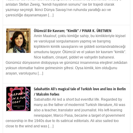
anlatan Stefan Zweig, “kendi hayatının sonunu” ise bir trajedi olarak
yazmayı seçmişti. İkinci Dünya Savaşı’nın ruhunda yarattığı acı ve
çaresizliğe dayanamayan […]
Ölümcül Bir Kavram; “Kimlik” / PINAR K. ÜRETMEN
Amin Maalouf, çoklu kimliğe sahip, bu kimlikleriyle kişisel
ve varoluşsal sorgulamasını yapmış ve barışmış
kişiliklerin kimlik savaşlarını ve şiddeti sonlandırabileceği
umudunu taşıyor. Ölümcül ve el yakan bir kavram “kimlik”.
Nice katliam, cinayet, şiddet ve vahşetin bahanesi.
Günümüz dünyasının distopyaya ve günümüz insanınınsa eleştirel zekâdan
yoksun otomatlar haline gelmesinin şifresi. Oysa kimlik, kim olduğunu
arayan, varoluşunu […]
Sabahattin Ali’s magical tale of Turkish love and loss in Berlin
/ Malcolm Forbes
Sabahattin Ali led a short but eventful life. Regarded by
many as the father of modernist Turkish literature, Ali was
also a teacher, translator and journalist. His left-leaning
newspaper, Marco Pasa, became a target of government
censorship in the 1940s due to its satirical editorials. Ali also sailed too
close to the wind and was […]