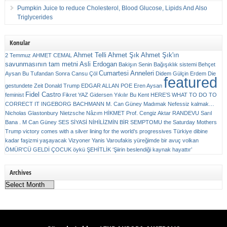
Pumpkin Juice to reduce Cholesterol, Blood Glucose, Lipids And Also
Triglycerides
Konular
Ahmet Telli
Ahmet Şık
Ahmet Şık'ın
2 Temmuz
AHMET CEMAL
savunmasının tam metni
Asli Erdogan
Bakişın Senin
Bağışıklık sistemi
Behçet
Cumartesi Anneleri
Aysan
Bu Tufandan Sonra
Cansu Çöl
Didem Gülçin Erdem
Die
featured
gestundete Zeit
Donald Trump
EDGAR ALLAN POE
Eren Aysan
Fidel Castro
feminist
Fikret YAZ
Gidersen Yıkılır Bu Kent
HERE’S WHAT TO DO TO
CORRECT IT
INGEBORG BACHMANN
M. Can Güney
Madımak
Nefessiz kalmak…
Nicholas Glastonbury
Nietzsche
Nâzım HİKMET
Prof. Cengiz Aktar
RANDEVU
Sarıl
Bana . M Can Güney
SES
SİYASİ NİHİLİZMİN BİR SEMPTOMU
the Saturday Mothers
Trump victory comes with a silver lining for the world’s progressives
Türkiye dibine
kadar faşizmi yaşayacak
Vizyoner
Yanis Varoufakis
yüreğimde bir avuç volkan
ÖMÜR'CÜ GELDİ ÇOCUK
öykü
ŞEHİTLİK
‘Şiirin beslendiği kaynak hayattır’
Archives
Archives