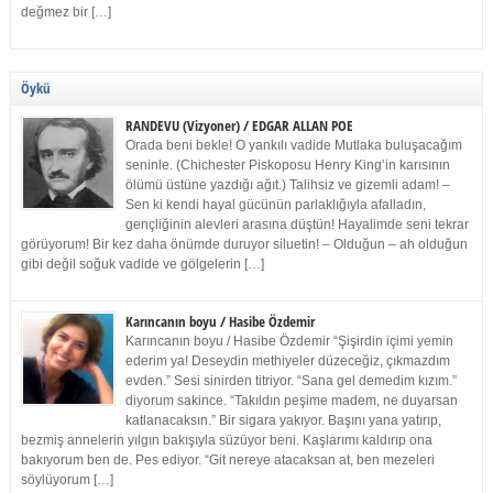
değmez bir […]
Öykü
RANDEVU (Vizyoner) / EDGAR ALLAN POE
Orada beni bekle! O yankılı vadide Mutlaka buluşacağım
seninle. (Chichester Piskoposu Henry King’in karısının
ölümü üstüne yazdığı ağıt.) Talihsiz ve gizemli adam! –
Sen ki kendi hayal gücünün parlaklığıyla afalladın,
gençliğinin alevleri arasına düştün! Hayalimde seni tekrar
görüyorum! Bir kez daha önümde duruyor siluetin! – Olduğun – ah olduğun
gibi değil soğuk vadide ve gölgelerin […]
Karıncanın boyu / Hasibe Özdemir
Karıncanın boyu / Hasibe Özdemir “Şişirdin içimi yemin
ederim ya! Deseydin methiyeler düzeceğiz, çıkmazdım
evden.” Sesi sinirden titriyor. “Sana gel demedim kızım.”
diyorum sakince. “Takıldın peşime madem, ne duyarsan
katlanacaksın.” Bir sigara yakıyor. Başını yana yatırıp,
bezmiş annelerin yılgın bakışıyla süzüyor beni. Kaşlarımı kaldırıp ona
bakıyorum ben de. Pes ediyor. “Git nereye atacaksan at, ben mezeleri
söylüyorum […]