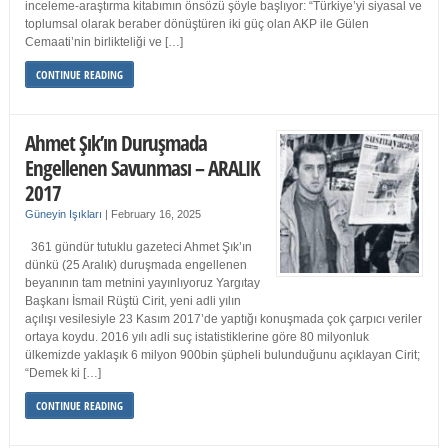
inceleme-araştırma kitabımın önsözü şöyle başlıyor: “Türkiye’yi siyasal ve
toplumsal olarak beraber dönüştüren iki güç olan AKP ile Gülen
Cemaati’nin birlikteliği ve […]
CONTINUE READING
Ahmet Şık’ın Duruşmada
Engellenen Savunması – ARALIK
2017
Güneyin Işıkları
|
February 16, 2025
361 gündür tutuklu gazeteci Ahmet Şık’ın
dünkü (25 Aralık) duruşmada engellenen
beyanının tam metnini yayınlıyoruz Yargıtay
Başkanı İsmail Rüştü Cirit, yeni adli yılın
açılışı vesilesiyle 23 Kasım 2017’de yaptığı konuşmada çok çarpıcı veriler
ortaya koydu. 2016 yılı adli suç istatistiklerine göre 80 milyonluk
ülkemizde yaklaşık 6 milyon 900bin şüpheli bulunduğunu açıklayan Cirit;
“Demek ki […]
CONTINUE READING