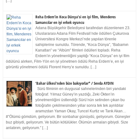
[…]
Reha Erdem’in Koca Dünya’si en iyi film, Menderes
Samancılar en iyi erkek oyuncu
Adana Büyükşehir Belediyesi tarafından düzenlenen 23.
Uluslararası Adana Film Festivali’nde ödüllen Çukurova
Üniversitesi Kongre Merkezi’nde yapılan törenle
sahiplerine sunuldu. Törende, “Koca Dünya”, “Babamın
Kanatları” ve “Albüm” filmleri ödülleri topladı. Reha
Erdem’in yönetmenliğini yaptığı “Koca Dünya” en iyi film
ödülünü alırken, Film-Yön en iyi yönetmen ödülü Reha Erdem’e, en iyi
görüntü yönetmeni ödülü Florent Herry’e sunuldu. […]
‘Bahar ülkesi’nden bize bakıyorlar* / Sevda AYDIN
Sürü filminin en duygusal sahnelerinden biri yandaki
fotoğraf. Yılmaz Güney’in yazdığı, Zeki Ökten’in
yönetmenliğini üstlendiği Sürü’nün setinden çıkan bu
fotoğrafın çekilmesinden yıllar sonra tek tek ayrıldılar
aramızdan Yaman Okay, Tuncel Kurtiz ve Tarık Akan…
#”Ölümü gömdüm, geliyorum. Bir sonbahar günüydü, geliyorum. Güneşler
buz gibiydi, geliyorum. Ve bütün kötülükler. Ölümün armaları gibiydi. Size
anlatırım, geliyorum.” […]