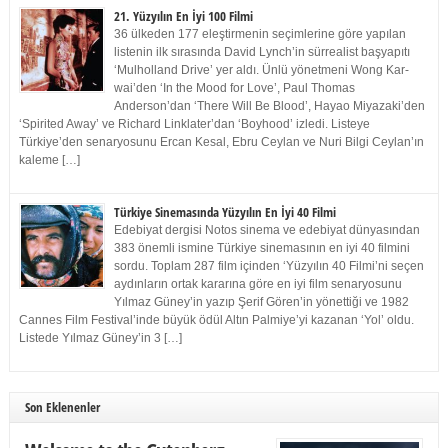
21. Yüzyılın En İyi 100 Filmi
36 ülkeden 177 eleştirmenin seçimlerine göre yapılan
listenin ilk sırasında David Lynch’in sürrealist başyapıtı
‘Mulholland Drive’ yer aldı. Ünlü yönetmeni Wong Kar-
wai’den ‘In the Mood for Love’, Paul Thomas
Anderson’dan ‘There Will Be Blood’, Hayao Miyazaki’den
‘Spirited Away’ ve Richard Linklater’dan ‘Boyhood’ izledi. Listeye
Türkiye’den senaryosunu Ercan Kesal, Ebru Ceylan ve Nuri Bilgi Ceylan’ın
kaleme […]
Türkiye Sinemasında Yüzyılın En İyi 40 Filmi
Edebiyat dergisi Notos sinema ve edebiyat dünyasından
383 önemli ismine Türkiye sinemasının en iyi 40 filmini
sordu. Toplam 287 film içinden ‘Yüzyılın 40 Filmi’ni seçen
aydınların ortak kararına göre en iyi film senaryosunu
Yılmaz Güney’in yazıp Şerif Gören’in yönettiği ve 1982
Cannes Film Festival’inde büyük ödül Altın Palmiye’yi kazanan ‘Yol’ oldu.
Listede Yılmaz Güney’in 3 […]
Son Eklenenler