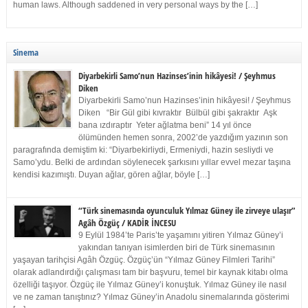
human laws. Although saddened in very personal ways by the […]
Sinema
Diyarbekirli Samo’nun Hazinses’inin hikâyesi! / Şeyhmus
Diken
Diyarbekirli Samo’nun Hazinses’inin hikâyesi! / Şeyhmus
Diken “Bir Gül gibi kıvraktır Bülbül gibi şakraktır Aşk
bana ızdıraptır Yeter ağlatma beni” 14 yıl önce
ölümünden hemen sonra, 2002’de yazdığım yazının son
paragrafında demiştim ki: “Diyarbekirliydi, Ermeniydi, hazin sesliydi ve
Samo’ydu. Belki de ardından söylenecek şarkısını yıllar evvel mezar taşına
kendisi kazımıştı. Duyan ağlar, gören ağlar, böyle […]
“Türk sinemasında oyunculuk Yılmaz Güney ile zirveye ulaşır”
Agâh Özgüç / KADİR İNCESU
9 Eylül 1984’te Paris’te yaşamını yitiren Yılmaz Güney’i
yakından tanıyan isimlerden biri de Türk sinemasının
yaşayan tarihçisi Agâh Özgüç. Özgüç’ün “Yılmaz Güney Filmleri Tarihi”
olarak adlandırdığı çalışması tam bir başvuru, temel bir kaynak kitabı olma
özelliği taşıyor. Özgüç ile Yılmaz Güney’i konuştuk. Yılmaz Güney ile nasıl
ve ne zaman tanıştınız? Yılmaz Güney’in Anadolu sinemalarında gösterimi