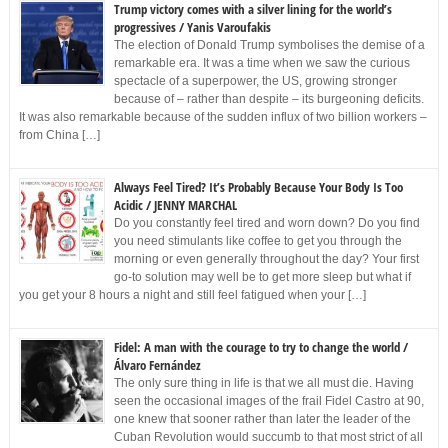
Trump victory comes with a silver lining for the world’s
progressives / Yanis Varoufakis
The election of Donald Trump symbolises the demise of a
remarkable era. It was a time when we saw the curious
spectacle of a superpower, the US, growing stronger
because of – rather than despite – its burgeoning deficits.
It was also remarkable because of the sudden influx of two billion workers –
from China […]
Always Feel Tired? It’s Probably Because Your Body Is Too
Acidic / JENNY MARCHAL
Do you constantly feel tired and worn down? Do you find
you need stimulants like coffee to get you through the
morning or even generally throughout the day? Your first
go-to solution may well be to get more sleep but what if
you get your 8 hours a night and still feel fatigued when your […]
Fidel: A man with the courage to try to change the world /
Álvaro Fernández
The only sure thing in life is that we all must die. Having
seen the occasional images of the frail Fidel Castro at 90,
one knew that sooner rather than later the leader of the
Cuban Revolution would succumb to that most strict of all