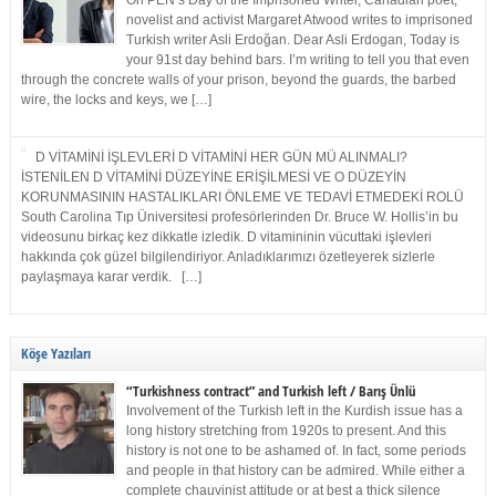
On PEN’s Day of the Imprisoned Writer, Canadian poet,
novelist and activist Margaret Atwood writes to imprisoned
Turkish writer Asli Erdoğan. Dear Asli Erdogan, Today is
your 91st day behind bars. I’m writing to tell you that even
through the concrete walls of your prison, beyond the guards, the barbed
wire, the locks and keys, we […]
D VİTAMİNİ İŞLEVLERİ D VİTAMİNİ HER GÜN MÜ ALINMALI?
İSTENİLEN D VİTAMİNİ DÜZEYİNE ERİŞİLMESİ VE O DÜZEYİN
KORUNMASININ HASTALIKLARI ÖNLEME VE TEDAVİ ETMEDEKİ ROLÜ
South Carolina Tıp Üniversitesi profesörlerinden Dr. Bruce W. Hollis’in bu
videosunu birkaç kez dikkatle izledik. D vitamininin vücuttaki işlevleri
hakkında çok güzel bilgilendiriyor. Anladıklarımızı özetleyerek sizlerle
paylaşmaya karar verdik. […]
Köşe Yazıları
“Turkishness contract” and Turkish left / Barış Ünlü
Involvement of the Turkish left in the Kurdish issue has a
long history stretching from 1920s to present. And this
history is not one to be ashamed of. In fact, some periods
and people in that history can be admired. While either a
complete chauvinist attitude or at best a thick silence