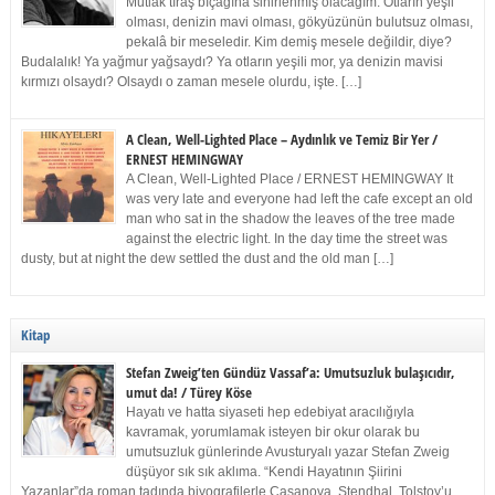
Mutlak tıraş bıçağına sinirlenmiş olacağım. Otların yeşil
olması, denizin mavi olması, gökyüzünün bulutsuz olması,
pekalâ bir meseledir. Kim demiş mesele değildir, diye?
Budalalık! Ya yağmur yağsaydı? Ya otların yeşili mor, ya denizin mavisi
kırmızı olsaydı? Olsaydı o zaman mesele olurdu, işte. […]
A Clean, Well-Lighted Place – Aydınlık ve Temiz Bir Yer /
ERNEST HEMINGWAY
A Clean, Well-Lighted Place / ERNEST HEMINGWAY It
was very late and everyone had left the cafe except an old
man who sat in the shadow the leaves of the tree made
against the electric light. In the day time the street was
dusty, but at night the dew settled the dust and the old man […]
Kitap
Stefan Zweig’ten Gündüz Vassaf’a: Umutsuzluk bulaşıcıdır,
umut da! / Türey Köse
Hayatı ve hatta siyaseti hep edebiyat aracılığıyla
kavramak, yorumlamak isteyen bir okur olarak bu
umutsuzluk günlerinde Avusturyalı yazar Stefan Zweig
düşüyor sık sık aklıma. “Kendi Hayatının Şiirini
Yazanlar”da roman tadında biyografilerle Casanova, Stendhal, Tolstoy’u