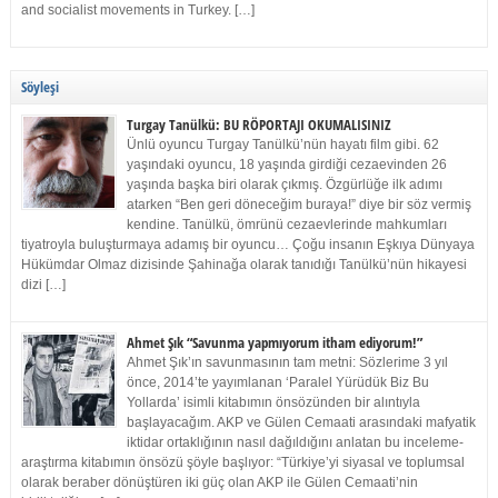
and socialist movements in Turkey. […]
Söyleşi
Turgay Tanülkü: BU RÖPORTAJI OKUMALISINIZ
Ünlü oyuncu Turgay Tanülkü’nün hayatı film gibi. 62
yaşındaki oyuncu, 18 yaşında girdiği cezaevinden 26
yaşında başka biri olarak çıkmış. Özgürlüğe ilk adımı
atarken “Ben geri döneceğim buraya!” diye bir söz vermiş
kendine. Tanülkü, ömrünü cezaevlerinde mahkumları
tiyatroyla buluşturmaya adamış bir oyuncu… Çoğu insanın Eşkıya Dünyaya
Hükümdar Olmaz dizisinde Şahinağa olarak tanıdığı Tanülkü’nün hikayesi
dizi […]
Ahmet Şık “Savunma yapmıyorum itham ediyorum!”
Ahmet Şık’ın savunmasının tam metni: Sözlerime 3 yıl
önce, 2014’te yayımlanan ‘Paralel Yürüdük Biz Bu
Yollarda’ isimli kitabımın önsözünden bir alıntıyla
başlayacağım. AKP ve Gülen Cemaati arasındaki mafyatik
iktidar ortaklığının nasıl dağıldığını anlatan bu inceleme-
araştırma kitabımın önsözü şöyle başlıyor: “Türkiye’yi siyasal ve toplumsal
olarak beraber dönüştüren iki güç olan AKP ile Gülen Cemaati’nin