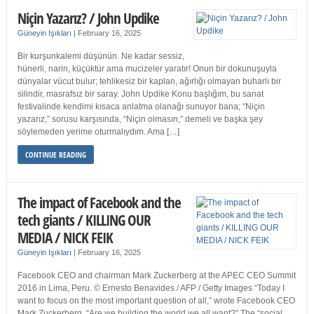
Niçin Yazarız? / John Updike
Güneyin Işıkları
|
February 16, 2025
Bir kurşunkalemi düşünün. Ne kadar sessiz,
hünerli, narin, küçüktür ama mucizeler yaratır! Onun bir dokunuşuyla
dünyalar vücut bulur; tehlikesiz bir kaplan, ağırlığı olmayan buharlı bir
silindir, masrafsız bir saray. John Updike Konu başlığım, bu sanat
festivalinde kendimi kısaca anlatma olanağı sunuyor bana; “Niçin
yazarız,” sorusu karşısında, “Niçin olmasın,” demeli ve başka şey
söylemeden yerime oturmalıydım. Ama […]
CONTINUE READING
The impact of Facebook and the
tech giants / KILLING OUR
MEDIA / NICK FEIK
Güneyin Işıkları
|
February 16, 2025
Facebook CEO and chairman Mark Zuckerberg at the APEC CEO Summit
2016 in Lima, Peru. © Ernesto Benavides / AFP / Getty Images “Today I
want to focus on the most important question of all,” wrote Facebook CEO
Mark Zuckerberg. “Are we building the world we all want?” The “social