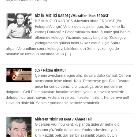
BİZ İKİMİZ İKİ KARDEŞ /Muzaffer İlhan ERDOST
BİZ İKİMİZ İKİ KARDEŞ /Muzaffer İlhan ERDOST (Bir
Fotoğraf Altı İçin) Ve biz geleceğiz bir gün, biz ikimiz İki
kardeş Duracağız Fotoğrafımızda durduğumuz gibi Benim
ellerimde kelepçe Yüzümde yapay bir gülüş (Kelepçeyi
yadırgamanın gülüşü belki İlk kez olduğu için Sonra
alıştım Ve unuttum sonra kelepçeyi bileklerimde) Senin yüzün İçerde
olmanın ve umudun arasında Ve ilk […]
SES / Nâzım HİKMET
Çeneni avuçlarının içine alıp, duvara dalıp kalma!. Çeneni
avuçlarının içine alma!. Kalk! Pencereye gel! Bak! Dışarda
gece bir cenup denizi gibi güzel, çarpıyor pencerene
dalgaları.. Gel! Dinle havaları: havalar seslerin yoludur, havalar seslerle
doludur: toprağın, suyun, yıldızların ve bizim seslerimizle… Pencereye gel!
Havaları dinle bir: Sesimiz yanındadır, sesimiz seninledir…
Gidersen Yıkılır Bu Kent / Ahmet Telli
Gidersen yıkılır bu kent, kuşlar da giderBir nehir gibi
susarım yüzünün deltasındaYanlış adreslerdeydik,
kimliksizdik belkiSarışın bir şaşkınlık olurdu bütün