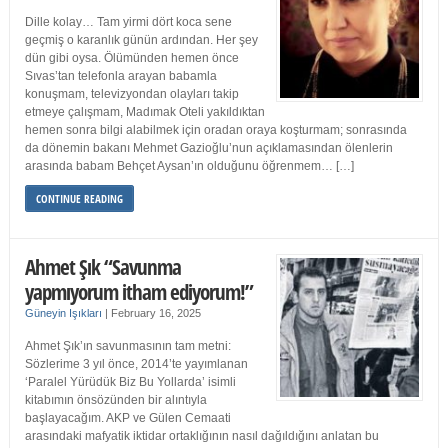
Dille kolay… Tam yirmi dört koca sene
geçmiş o karanlık günün ardından. Her şey
dün gibi oysa. Ölümünden hemen önce
Sıvas’tan telefonla arayan babamla
konuşmam, televizyondan olayları takip
etmeye çalışmam, Madımak Oteli yakıldıktan
hemen sonra bilgi alabilmek için oradan oraya koşturmam; sonrasında
da dönemin bakanı Mehmet Gazioğlu’nun açıklamasından ölenlerin
arasında babam Behçet Aysan’ın olduğunu öğrenmem… […]
CONTINUE READING
Ahmet Şık “Savunma
yapmıyorum itham ediyorum!”
Güneyin Işıkları
|
February 16, 2025
Ahmet Şık’ın savunmasının tam metni:
Sözlerime 3 yıl önce, 2014’te yayımlanan
‘Paralel Yürüdük Biz Bu Yollarda’ isimli
kitabımın önsözünden bir alıntıyla
başlayacağım. AKP ve Gülen Cemaati
arasındaki mafyatik iktidar ortaklığının nasıl dağıldığını anlatan bu