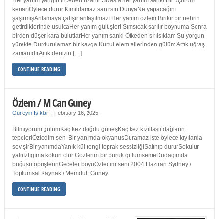
Her yanım yangın İnceden uzanır Sivas’aHer yanım sanki Bir uçurum
kenarıÖylece durur Kımıldamaz sanırsın DünyaNe yapacağını
şaşırmışAnlamaya çalışır anlaşılmazı Her yanım özlem Birikir bir nehrin
getirdiklerinde usulcaHer yanım gülüşleri Sımsıcak sarılır boynuma Sonra
birden düşer kara bulutlarHer yanım sanki Öfkeden sırılsıklam Şu yorgun
yürekte Durdurulamaz bir kavga Kurtul elem ellerinden gülüm Artık uğraş
zamanıdırArtık denizin […]
CONTINUE READING
Özlem / M Can Guney
Güneyin Işıkları
|
February 16, 2025
Bilmiyorum gülümKaç kez doğdu güneşKaç kez kızıllaştı dağların
tepeleriÖzledim seni Bir yanımda okyanusDuramaz işte öylece kıyılarda
sevişirBir yanımdaYanık kül rengi toprak sessizliğiSalınıp dururSokulur
yalnızlığıma kokun olur Gözlerim bir buruk gülümsemeDudağımda
buğusu öpüşlerinGeceler boyuÖzledim seni 2004 Haziran Sydney /
Toplumsal Kaynak / Memduh Güney
CONTINUE READING