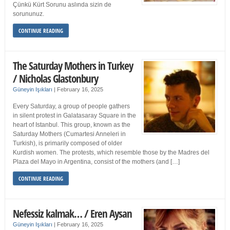
Çünkü Kürt Sorunu aslında sizin de
sorununuz.
CONTINUE READING
The Saturday Mothers in Turkey
/ Nicholas Glastonbury
Güneyin Işıkları
|
February 16, 2025
Every Saturday, a group of people gathers
in silent protest in Galatasaray Square in the
heart of Istanbul. This group, known as the
Saturday Mothers (Cumartesi Anneleri in
Turkish), is primarily composed of older
Kurdish women. The protests, which resemble those by the Madres del
Plaza del Mayo in Argentina, consist of the mothers (and […]
CONTINUE READING
Nefessiz kalmak… / Eren Aysan
Güneyin Işıkları
|
February 16, 2025