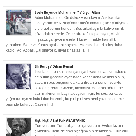
Böyle Buyurdu Muhammet * / Ergür Altan
Adım Muhammet. On dokuz yaşındayım. Atık kağıtlar
topluyorum ve Kızılay`dan Ulus`a kadar üç kez yürüyerek
gidip geliyorum her gün. Beş arkadaşımla kalıyorum iki
göz odalı bir evde. Onlar atık kağıt toplamıyor; Mevlüt
inşaatta çalışıyor mesela, Hüseyin halde hamallık
yaparken, Sidar ve Yunus ayakkabı boyacısı. Aramıza bir arkadaş daha
katıldı. Adı Abbas. Çalışmıyor o, diyaliz hastası. […]
Elli Kuruş / Orhan Kemal
İster lapa lapa kar, ister şarıl şarıl yağmur yağsın, isterse
de bütün gecenin ayazından karlar dona kesmiş olsun,
sabahın beş buçuğunda karanlıkları ürperten sesiyle
sokağa girerdi: “Gazete, havadiis!” Sabahın dördünde
yazı makinemin başına geçtiğim için, bu ses, bu kara,
yağmura, ayaza kafa tutan bu canlı, bu pırıl pırıl ses beni yazı makinemin
başında bulurdu. Gazete […]
Hişt, Hişt! / Sait Faik ABASIYANIK
Yürüyordum. Yürüdükçe de açılıyordum. Evden kızgın
çıkmıştım. Belki de tıraş bıçağına sinirlenmiştim. Olur, olur!