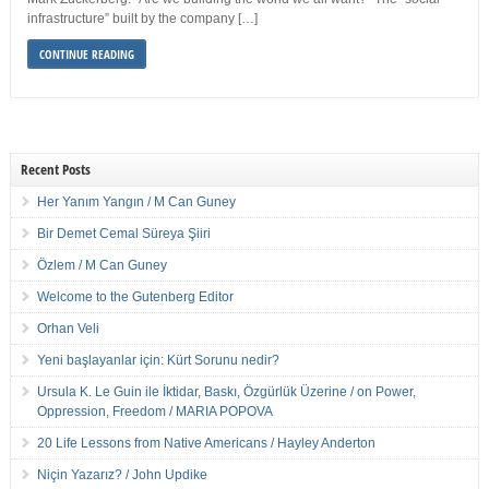
infrastructure” built by the company […]
CONTINUE READING
Recent Posts
Her Yanım Yangın / M Can Guney
Bir Demet Cemal Süreya Şiiri
Özlem / M Can Guney
Welcome to the Gutenberg Editor
Orhan Veli
Yeni başlayanlar için: Kürt Sorunu nedir?
Ursula K. Le Guin ile İktidar, Baskı, Özgürlük Üzerine / on Power,
Oppression, Freedom / MARIA POPOVA
20 Life Lessons from Native Americans / Hayley Anderton
Niçin Yazarız? / John Updike