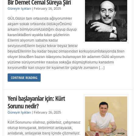
Bir Demet Cemal Süreya Şiiri
Güneyin Işıkları
|
February 16, 2025
GÜLGülün tam ortasında ağlıyorumHer
akşam sokak ortasında öldükçeÖnümü
arkamı bilmiyorumAzaldığını duyup duyup
karanlıktaBeni ayakta tutan gözlerinin
Ellerini alıyorum sabaha kadar
seviyorumEllerin beyaz tekrar beyaz tekrar
beyazEllerinin bu kadar beyaz olmasından korkuyorumİstasyonda tiren
oluyor birazBen bazan istasyonu bulamayan bir adamım Gülü alıyorum
yüzüme sürüyorumHer nasılsa sokağa düşmüşKolumu kanadımı
kırıyorumBir kan oluyor bir kıyamet bir çalgıVe zurnanın […]
CONTINUE READING
Yeni başlayanlar için: Kürt
Sorunu nedir?
Güneyin Işıkları
|
February 16, 2025
Kürt Sorununu silahsız, şiddetsiz, çatışmasız
oturup konuşarak, birbirimizi anlayarak,
anlatarak, anlaşarak barış içinde çözmeliyiz.