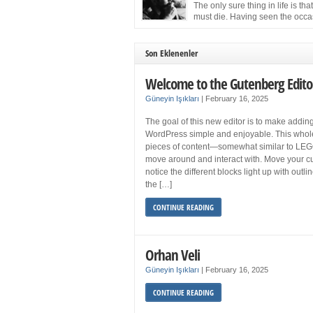
more sleep but what if you get your 8 hours a
The only sure thing in life is tha
and still feel fatigued when your […]
must die. Having seen the occa
images of the frail Fidel Castro 
one knew that sooner rather than later the lea
the Cuban Revolution would succumb to that
Son Eklenenler
strict of all human laws. Although saddened i
personal ways by the […]
Welcome to the Gutenberg Edito
Güneyin Işıkları
|
February 16, 2025
The goal of this new editor is to make adding
WordPress simple and enjoyable. This whol
pieces of content—somewhat similar to LEG
move around and interact with. Move your cu
notice the different blocks light up with outl
the […]
CONTINUE READING
Orhan Veli
Güneyin Işıkları
|
February 16, 2025
CONTINUE READING