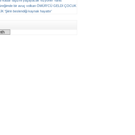
ne kadar faşizmi yaşayacak
Vizyoner
Yanis
üreğimde bir avuç volkan
ÖMÜR'CÜ GELDİ ÇOCUK
LİK
‘Şiirin beslendiği kaynak hayattır’