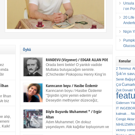
Ursula 
/ on P
20 Lif
Andert
Niçin 
Pumpki
Glucose
Öykü
RANDEVU (Vizyoner) / EDGAR ALLAN POE
Konular
kez
Orada beni bekle! O yankılı vadide
2 Temmuz
A
anımda
Mutlaka buluşacağım seninle.
Şık'ın sav
Bir
(Chichester Piskoposu Henry King’in
ıp
karısının ölümü üstüne yazdığı ağıt.)
Senin
Bağışı
m bir
Talihsiz ve gizemli adam! – Sen ki kendi hayal
Cumarte
Çöl
 İlhan
Karıncanın boyu / Hasibe Özdemir
gücünün parlaklığıyla afalladın, gençliğinin alevleri
Zeit
Donald 
Karıncanın boyu / Hasibe Özdemir
feat
ziran
arasına düştün! Hayalimde seni tekrar görüyorum!
“Şişirdin içimi yemin ederim ya!
r İlhan
Bir kez daha önümde duruyor siluetin! – Olduğun –
Deseydin methiyeler düzeceğiz,
Ve biz
Gidersen Yık
ah olduğun gibi değil soğuk vadide ve gölgelerin […]
çıkmazdım evden.” Sesi sinirden
 kardeş
IT
INGEBO
titriyor. “Sana gel demedim kızım.” diyorum sakince.
Benim
Böyle Buyurdu Muhammet * / Ergür
kalmak…
Ni
“Takıldın peşime madem, ne duyarsan
Altan
e alıp,
Cengiz Aktar
katlanacaksın.” Bir sigara yakıyor. Başını yana yatırıp,
 olduğu
Çeneni
Adım Muhammet. On dokuz
bezmiş annelerin yılgın bakışıyla süzüyor beni.
NİHİLİZMİ
. Kalk!
yaşındayım. Atık kağıtlar topluyorum ve
Kaşlarımı kaldırıp ona bakıyorum ben de. Pes ediyor.
victory comes
ışarda
Kızılay`dan Ulus`a kadar üç kez
“Git nereye atacaksan at, ben mezeleri söylüyorum