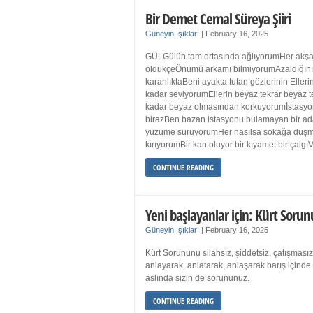
Bir Demet Cemal Süreya Şiiri
Güneyin Işıkları
|
February 16, 2025
GÜLGülün tam ortasında ağlıyorumHer akşa
öldükçeÖnümü arkamı bilmiyorumAzaldığın
karanlıktaBeni ayakta tutan gözlerinin Eller
kadar seviyorumEllerin beyaz tekrar beyaz t
kadar beyaz olmasından korkuyorumİstasyon
birazBen bazan istasyonu bulamayan bir a
yüzüme sürüyorumHer nasılsa sokağa düş
kırıyorumBir kan oluyor bir kıyamet bir çalgı
CONTINUE READING
Yeni başlayanlar için: Kürt Sorun
Güneyin Işıkları
|
February 16, 2025
Kürt Sorununu silahsız, şiddetsiz, çatışmasız
anlayarak, anlatarak, anlaşarak barış içind
aslında sizin de sorununuz.
CONTINUE READING