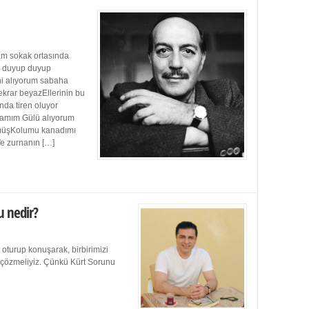
m sokak ortasında
ı duyup duyup
ini alıyorum sabaha
ekrar beyazEllerinin bu
da tiren oluyor
damım Gülü alıyorum
müşKolumu kanadımı
Ve zurnanın […]
u nedir?
 oturup konuşarak, birbirimizi
e çözmeliyiz. Çünkü Kürt Sorunu