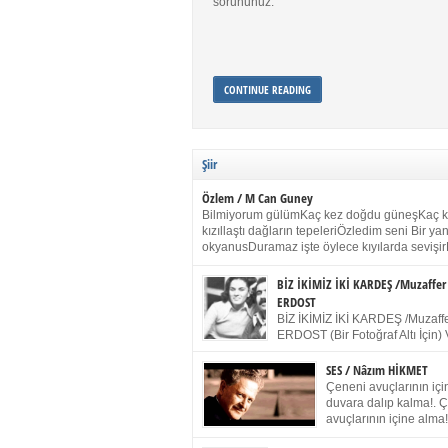
sorununuz.
CONTINUE READING
Şiir
Özlem / M Can Guney
Bilmiyorum gülümKaç kez doğdu güneşKaç 
kızıllaştı dağların tepeleriÖzledim seni Bir y
okyanusDuramaz işte öylece kıyılarda sevişir
yanımdaYanık kül rengi toprak sessizliğiSalın
dururSokulur yalnızlığıma kokun olur Gözleri
BİZ İKİMİZ İKİ KARDEŞ /Muzaffer
buruk gülümsemeDudağımda buğusu
ERDOST
öpüşlerinGeceler boyuÖzledim seni 2004 Ha
BİZ İKİMİZ İKİ KARDEŞ /Muzaffe
Sydney / Toplumsal Kaynak / Memduh Güney
ERDOST (Bir Fotoğraf Altı İçin) 
geleceğiz bir gün, biz ikimiz İki
Duracağız Fotoğrafımızda durduğumuz gibi 
SES / Nâzım HİKMET
ellerimde kelepçe Yüzümde yapay bir gülüş
Çeneni avuçlarının için
(Kelepçeyi yadırgamanın gülüşü belki İlk kez
duvara dalıp kalma!. 
için Sonra alıştım Ve unuttum sonra kelepçeyi
avuçlarının içine alma!
bileklerimde) Senin yüzün İçerde olmanın ve
Pencereye gel! Bak! D
umudun arasında Ve ilk […]