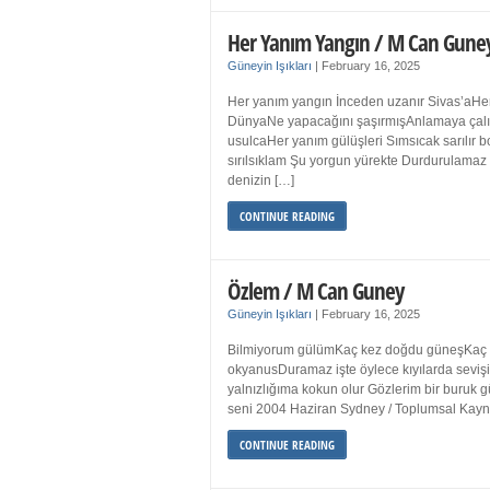
Her Yanım Yangın / M Can Gune
Güneyin Işıkları
|
February 16, 2025
Her yanım yangın İnceden uzanır Sivas’aHer
DünyaNe yapacağını şaşırmışAnlamaya çalışır
usulcaHer yanım gülüşleri Sımsıcak sarılır
sırılsıklam Şu yorgun yürekte Durdurulamaz 
denizin […]
CONTINUE READING
Özlem / M Can Guney
Güneyin Işıkları
|
February 16, 2025
Bilmiyorum gülümKaç kez doğdu güneşKaç kez
okyanusDuramaz işte öylece kıyılarda sevişi
yalnızlığıma kokun olur Gözlerim bir bur
seni 2004 Haziran Sydney / Toplumsal Ka
CONTINUE READING