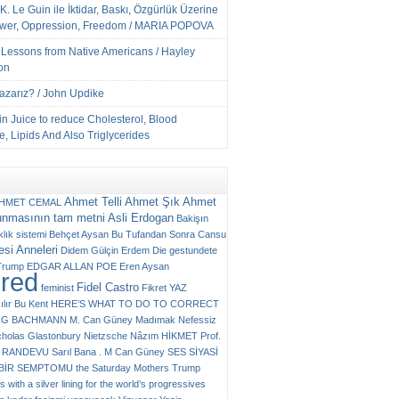
K. Le Guin ile İktidar, Baskı, Özgürlük Üzerine
ower, Oppression, Freedom / MARIA POPOVA
e Lessons from Native Americans / Hayley
on
Yazarız? / John Updike
n Juice to reduce Cholesterol, Blood
, Lipids And Also Triglycerides
Ahmet Telli
Ahmet Şık
Ahmet
HMET CEMAL
unmasının tam metni
Asli Erdogan
Bakişın
klık sistemi
Behçet Aysan
Bu Tufandan Sonra
Cansu
si Anneleri
Didem Gülçin Erdem
Die gestundete
Trump
EDGAR ALLAN POE
Eren Aysan
ured
Fidel Castro
feminist
Fikret YAZ
ılır Bu Kent
HERE’S WHAT TO DO TO CORRECT
RG BACHMANN
M. Can Güney
Madımak
Nefessiz
cholas Glastonbury
Nietzsche
Nâzım HİKMET
Prof.
RANDEVU
Sarıl Bana . M Can Güney
SES
SİYASİ
N BİR SEMPTOMU
the Saturday Mothers
Trump
 with a silver lining for the world’s progressives