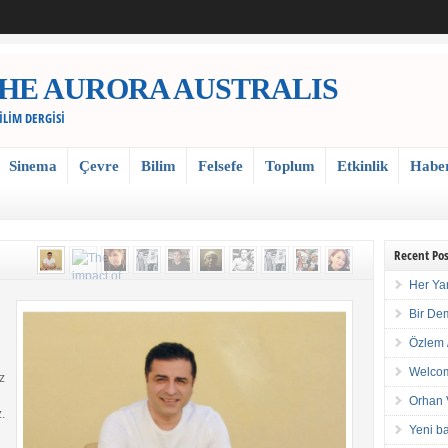
 / THE AURORA AUSTRALIS
BİLİM DERGİSİ
Sinema
Çevre
Bilim
Felsefe
Toplum
Etkinlik
Habe
Recent Pos
Her Ya
Bir De
Özlem 
Welcom
z
Orhan 
.
Yeni ba