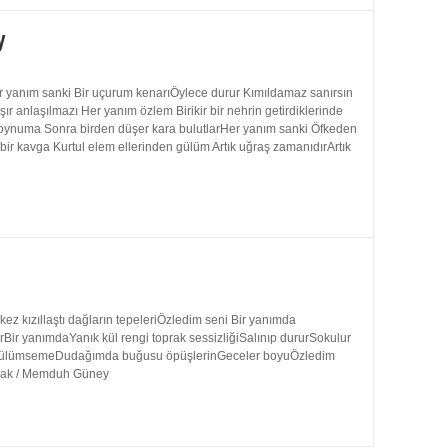
y
 yanım sanki Bir uçurum kenarıÖylece durur Kımıldamaz sanırsın
 anlaşılmazı Her yanım özlem Birikir bir nehrin getirdiklerinde
 boynuma Sonra birden düşer kara bulutlarHer yanım sanki Öfkeden
bir kavga Kurtul elem ellerinden gülüm Artık uğraş zamanıdırArtık
 kızıllaştı dağların tepeleriÖzledim seni Bir yanımda
rBir yanımdaYanık kül rengi toprak sessizliğiSalınıp dururSokulur
uk gülümsemeDudağımda buğusu öpüşlerinGeceler boyuÖzledim
ynak / Memduh Güney