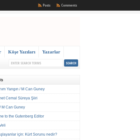
Posts
Comments
r
Köşe Yazıları
Yazarlar
ts
nım Yangın / M Can Guney
met Cemal Süreya Şiiri
/ M Can Guney
e to the Gutenberg Editor
Veli
şlayanlar için: Kürt Sorunu nedir?