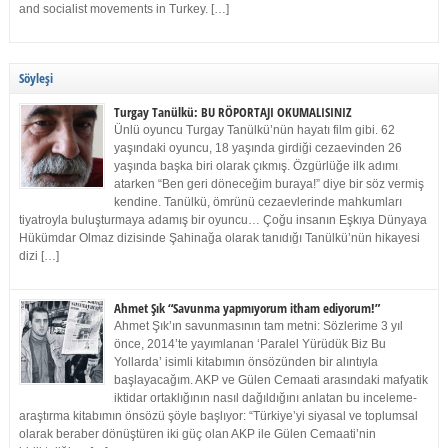
and socialist movements in Turkey. […]
Söyleşi
Turgay Tanülkü: BU RÖPORTAJI OKUMALISINIZ
Ünlü oyuncu Turgay Tanülkü’nün hayatı film gibi. 62
yaşındaki oyuncu, 18 yaşında girdiği cezaevinden 26
yaşında başka biri olarak çıkmış. Özgürlüğe ilk adımı
atarken “Ben geri döneceğim buraya!” diye bir söz vermiş
kendine. Tanülkü, ömrünü cezaevlerinde mahkumları
tiyatroyla buluşturmaya adamış bir oyuncu… Çoğu insanın Eşkıya Dünyaya
Hükümdar Olmaz dizisinde Şahinağa olarak tanıdığı Tanülkü’nün hikayesi
dizi […]
Ahmet Şık “Savunma yapmıyorum itham ediyorum!”
Ahmet Şık’ın savunmasının tam metni: Sözlerime 3 yıl
önce, 2014’te yayımlanan ‘Paralel Yürüdük Biz Bu
Yollarda’ isimli kitabımın önsözünden bir alıntıyla
başlayacağım. AKP ve Gülen Cemaati arasındaki mafyatik
iktidar ortaklığının nasıl dağıldığını anlatan bu inceleme-
araştırma kitabımın önsözü şöyle başlıyor: “Türkiye’yi siyasal ve toplumsal
olarak beraber dönüştüren iki güç olan AKP ile Gülen Cemaati’nin