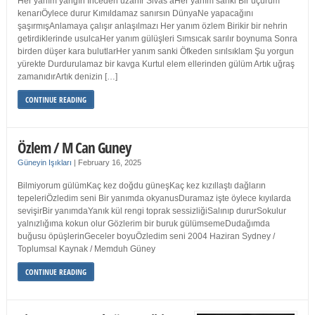
Her yanım yangın İnceden uzanır Sivas’aHer yanım sanki Bir uçurum
kenarıÖylece durur Kımıldamaz sanırsın DünyaNe yapacağını
şaşırmışAnlamaya çalışır anlaşılmazı Her yanım özlem Birikir bir nehrin
getirdiklerinde usulcaHer yanım gülüşleri Sımsıcak sarılır boynuma Sonra
birden düşer kara bulutlarHer yanım sanki Öfkeden sırılsıklam Şu yorgun
yürekte Durdurulamaz bir kavga Kurtul elem ellerinden gülüm Artık uğraş
zamanıdırArtık denizin […]
CONTINUE READING
Özlem / M Can Guney
Güneyin Işıkları
|
February 16, 2025
Bilmiyorum gülümKaç kez doğdu güneşKaç kez kızıllaştı dağların
tepeleriÖzledim seni Bir yanımda okyanusDuramaz işte öylece kıyılarda
sevişirBir yanımdaYanık kül rengi toprak sessizliğiSalınıp dururSokulur
yalnızlığıma kokun olur Gözlerim bir buruk gülümsemeDudağımda
buğusu öpüşlerinGeceler boyuÖzledim seni 2004 Haziran Sydney /
Toplumsal Kaynak / Memduh Güney
CONTINUE READING