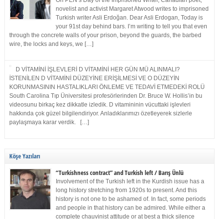
On PEN’s Day of the Imprisoned Writer, Canadian poet,
novelist and activist Margaret Atwood writes to imprisoned
Turkish writer Asli Erdoğan. Dear Asli Erdogan, Today is
your 91st day behind bars. I’m writing to tell you that even
through the concrete walls of your prison, beyond the guards, the barbed
wire, the locks and keys, we […]
D VİTAMİNİ İŞLEVLERİ D VİTAMİNİ HER GÜN MÜ ALINMALI?
İSTENİLEN D VİTAMİNİ DÜZEYİNE ERİŞİLMESİ VE O DÜZEYİN
KORUNMASININ HASTALIKLARI ÖNLEME VE TEDAVİ ETMEDEKİ ROLÜ
South Carolina Tıp Üniversitesi profesörlerinden Dr. Bruce W. Hollis’in bu
videosunu birkaç kez dikkatle izledik. D vitamininin vücuttaki işlevleri
hakkında çok güzel bilgilendiriyor. Anladıklarımızı özetleyerek sizlerle
paylaşmaya karar verdik. […]
Köşe Yazıları
“Turkishness contract” and Turkish left / Barış Ünlü
Involvement of the Turkish left in the Kurdish issue has a
long history stretching from 1920s to present. And this
history is not one to be ashamed of. In fact, some periods
and people in that history can be admired. While either a
complete chauvinist attitude or at best a thick silence