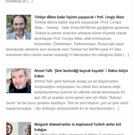
birlikteliği ve […]
Türkiye dibine kadar faşizmi yaşayacak / Prof. Cengiz Aktar
Türkiye dibine kadar faşizmi yaşayacak / Prof. Cengiz
Aktar – Söyleşi : Yeter Polat AKPM’nin geçtiğimiz günlerde
Türkiye’yi izleme sürecine almasını küme düşmek olarak
tanımlayan Prof. Cengiz Aktar, artık Azerbaycan,
Kırgızistan, Özbekistan, Türkmenistan, Rusya gibi gayri
demokratik ülkelerle aynı kümede olan Türkiye’nin AKPM üyesi 47 ülke
arasından ikinci küme olarak sıraladığı 9 ülkesinden biri olduğunu ifade […]
Ahmet Telli: ‘Şiirin beslendiği kaynak hayattır’ / Didem Gülçin
Erdem
Ahmet Telli, şiirin tümüyle duygu ya da düşünceden
oluşmadığını vurgulayan, bu edebi türü anlama değil
anlamlandırma üzerine bir etkinlik olarak tanımlayan bir
şair. Altı yıl aradan sonra gelen yeni şiir kitabı “Bakışın
Senin” ile de bunu yeniden kanıtlıyor. Telli ile yeni kitabını, şiiri ve şiire dahil
hayatı konuştuk. – Bu söyleşiyi yeryüzündeki en iyi okurlarınızdan […]
Margaret Atwood writes to imprisoned Turkish writer Asli
Erdoğan