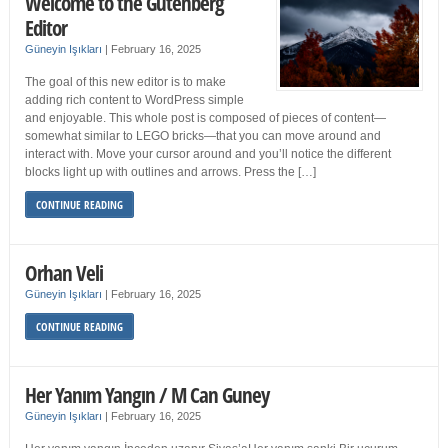
Welcome to the Gutenberg
Editor
Güneyin Işıkları
|
February 16, 2025
The goal of this new editor is to make
adding rich content to WordPress simple
and enjoyable. This whole post is composed of pieces of content—
somewhat similar to LEGO bricks—that you can move around and
interact with. Move your cursor around and you’ll notice the different
blocks light up with outlines and arrows. Press the […]
CONTINUE READING
Orhan Veli
Güneyin Işıkları
|
February 16, 2025
CONTINUE READING
Her Yanım Yangın / M Can Guney
Güneyin Işıkları
|
February 16, 2025