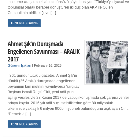
inceleme-araştırma kitabımın önsözü şöyle başlıyor: “Türkiye’yi siyasal ve
toplumsal olarak beraber dönüştüren iki güç olan AKP ile Gülen
Cemaati’nin birlikteliği ve […]
CONTINUE READING
Ahmet Şık’ın Duruşmada
Engellenen Savunması – ARALIK
2017
Güneyin Işıkları
|
February 16, 2025
361 gündür tutuklu gazeteci Ahmet Şık’ın
dünkü (25 Aralık) duruşmada engellenen
beyanının tam metnini yayınlıyoruz Yargıtay
Başkanı İsmail Rüştü Cirit, yeni adli yılın
açılışı vesilesiyle 23 Kasım 2017’de yaptığı konuşmada çok çarpıcı veriler
ortaya koydu. 2016 yılı adli suç istatistiklerine göre 80 milyonluk
ülkemizde yaklaşık 6 milyon 900bin şüpheli bulunduğunu açıklayan Cirit;
“Demek ki […]
CONTINUE READING