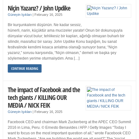
Niçin Yazarız? / John Updike
Güneyin Işıkları
|
February 16, 2025
Bir kurşunkalemi düşünün. Ne kadar sessiz,
hünerli, narin, küçüktür ama mucizeler yaratır! Onun bir dokunuşuyla
dünyalar vücut bulur; tehlikesiz bir kaplan, ağırlığı olmayan buharlı bir
silindir, masrafsız bir saray. John Updike Konu başlığım, bu sanat
festivalinde kendimi kısaca anlatma olanağı sunuyor bana; “Niçin
yazarız,” sorusu karşısında, “Niçin olmasın,” demeli ve başka şey
söylemeden yerime oturmalıydım. Ama […]
CONTINUE READING
The impact of Facebook and the
tech giants / KILLING OUR
MEDIA / NICK FEIK
Güneyin Işıkları
|
February 16, 2025
Facebook CEO and chairman Mark Zuckerberg at the APEC CEO Summit
2016 in Lima, Peru. © Ernesto Benavides / AFP / Getty Images “Today I
want to focus on the most important question of all,” wrote Facebook CEO
Mark Zuckerberg. “Are we building the world we all want?” The “social