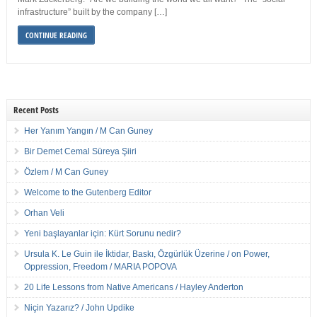
infrastructure” built by the company […]
CONTINUE READING
Recent Posts
Her Yanım Yangın / M Can Guney
Bir Demet Cemal Süreya Şiiri
Özlem / M Can Guney
Welcome to the Gutenberg Editor
Orhan Veli
Yeni başlayanlar için: Kürt Sorunu nedir?
Ursula K. Le Guin ile İktidar, Baskı, Özgürlük Üzerine / on Power,
Oppression, Freedom / MARIA POPOVA
20 Life Lessons from Native Americans / Hayley Anderton
Niçin Yazarız? / John Updike