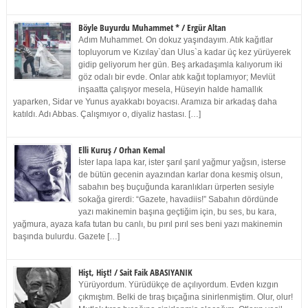
Böyle Buyurdu Muhammet * / Ergür Altan
Adım Muhammet. On dokuz yaşındayım. Atık kağıtlar
topluyorum ve Kızılay`dan Ulus`a kadar üç kez yürüyerek
gidip geliyorum her gün. Beş arkadaşımla kalıyorum iki
göz odalı bir evde. Onlar atık kağıt toplamıyor; Mevlüt
inşaatta çalışıyor mesela, Hüseyin halde hamallık
yaparken, Sidar ve Yunus ayakkabı boyacısı. Aramıza bir arkadaş daha
katıldı. Adı Abbas. Çalışmıyor o, diyaliz hastası. […]
Elli Kuruş / Orhan Kemal
İster lapa lapa kar, ister şarıl şarıl yağmur yağsın, isterse
de bütün gecenin ayazından karlar dona kesmiş olsun,
sabahın beş buçuğunda karanlıkları ürperten sesiyle
sokağa girerdi: “Gazete, havadiis!” Sabahın dördünde
yazı makinemin başına geçtiğim için, bu ses, bu kara,
yağmura, ayaza kafa tutan bu canlı, bu pırıl pırıl ses beni yazı makinemin
başında bulurdu. Gazete […]
Hişt, Hişt! / Sait Faik ABASIYANIK
Yürüyordum. Yürüdükçe de açılıyordum. Evden kızgın
çıkmıştım. Belki de tıraş bıçağına sinirlenmiştim. Olur, olur!