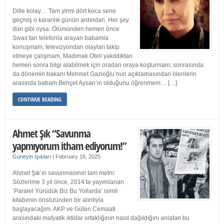
Dille kolay… Tam yirmi dört koca sene
geçmiş o karanlık günün ardından. Her şey
dün gibi oysa. Ölümünden hemen önce
Sıvas’tan telefonla arayan babamla
konuşmam, televizyondan olayları takip
etmeye çalışmam, Madımak Oteli yakıldıktan
hemen sonra bilgi alabilmek için oradan oraya koşturmam; sonrasında
da dönemin bakanı Mehmet Gazioğlu’nun açıklamasından ölenlerin
arasında babam Behçet Aysan’ın olduğunu öğrenmem… […]
CONTINUE READING
Ahmet Şık “Savunma
yapmıyorum itham ediyorum!”
Güneyin Işıkları
|
February 16, 2025
Ahmet Şık’ın savunmasının tam metni:
Sözlerime 3 yıl önce, 2014’te yayımlanan
‘Paralel Yürüdük Biz Bu Yollarda’ isimli
kitabımın önsözünden bir alıntıyla
başlayacağım. AKP ve Gülen Cemaati
arasındaki mafyatik iktidar ortaklığının nasıl dağıldığını anlatan bu