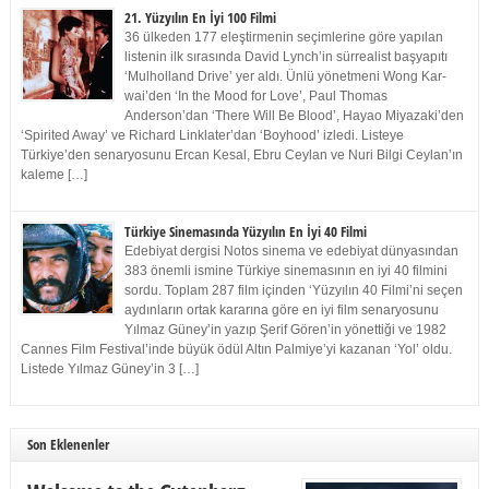
21. Yüzyılın En İyi 100 Filmi
36 ülkeden 177 eleştirmenin seçimlerine göre yapılan
listenin ilk sırasında David Lynch’in sürrealist başyapıtı
‘Mulholland Drive’ yer aldı. Ünlü yönetmeni Wong Kar-
wai’den ‘In the Mood for Love’, Paul Thomas
Anderson’dan ‘There Will Be Blood’, Hayao Miyazaki’den
‘Spirited Away’ ve Richard Linklater’dan ‘Boyhood’ izledi. Listeye
Türkiye’den senaryosunu Ercan Kesal, Ebru Ceylan ve Nuri Bilgi Ceylan’ın
kaleme […]
Türkiye Sinemasında Yüzyılın En İyi 40 Filmi
Edebiyat dergisi Notos sinema ve edebiyat dünyasından
383 önemli ismine Türkiye sinemasının en iyi 40 filmini
sordu. Toplam 287 film içinden ‘Yüzyılın 40 Filmi’ni seçen
aydınların ortak kararına göre en iyi film senaryosunu
Yılmaz Güney’in yazıp Şerif Gören’in yönettiği ve 1982
Cannes Film Festival’inde büyük ödül Altın Palmiye’yi kazanan ‘Yol’ oldu.
Listede Yılmaz Güney’in 3 […]
Son Eklenenler