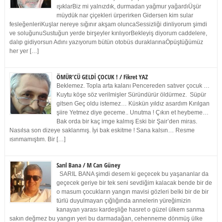
ışıklarBiz mi yalnızdık, durmadan yağmur yağardıÜşür
müydük nar çiçekleri ürperirken Gidersen kim sular
fesleğenleriKuşlar nereye sığınır akşam oluncaSessizliği dinliyorum şimdi
ve soluğunuSustuğun yerde birşeyler kırılıyorBekleyiş diyorum caddelere,
dalıp gidiyorsun Adını yazıyorum bütün otobüs duraklarınaÖpüştüğümüz
her yer […]
ÖMÜR’CÜ GELDİ ÇOCUK ! / Fikret YAZ
Beklemez. Topla arta kalanı Pencereden satıver çocuk …
Kuytu köşe söz verilmişler Süründürür öldürmez. Süpür
gitsen Geç oldu istemez… Küskün yıldız asardım Kırılgan
şiire Yetmez diye geceme.. Unutma ! Çıkın et heybeme…
Bak orda bir kaç imge kalmış Eski bir Şair’den miras.
Nasılsa son dizeye saklanmış. İyi bak eskitme ! Sana kalsın… Resme
ısınmamıştım. Bir […]
Sarıl Bana / M Can Güney
SARIL BANA şimdi desem ki geçecek bu yaşananlar da
geçecek geriye bir tek seni sevdiğim kalacak bende bir de
o masum çocukların yangın mavisi gözleri belki bir de bir
türlü duyulmayan çığlığında annelerin yüreğimizin
kanayan yarası kardeşliğe hasret o güzel ülkem sanma
sakın değmez bu yangın yeri bu darmadağan, cehenneme dönmüş ülke