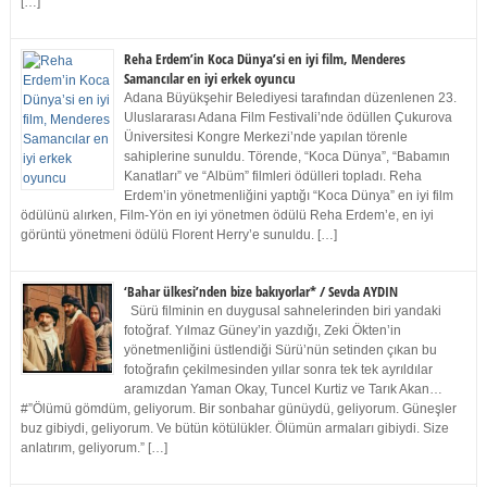
[…]
Reha Erdem’in Koca Dünya’si en iyi film, Menderes
Samancılar en iyi erkek oyuncu
Adana Büyükşehir Belediyesi tarafından düzenlenen 23.
Uluslararası Adana Film Festivali’nde ödüllen Çukurova
Üniversitesi Kongre Merkezi’nde yapılan törenle
sahiplerine sunuldu. Törende, “Koca Dünya”, “Babamın
Kanatları” ve “Albüm” filmleri ödülleri topladı. Reha
Erdem’in yönetmenliğini yaptığı “Koca Dünya” en iyi film
ödülünü alırken, Film-Yön en iyi yönetmen ödülü Reha Erdem’e, en iyi
görüntü yönetmeni ödülü Florent Herry’e sunuldu. […]
‘Bahar ülkesi’nden bize bakıyorlar* / Sevda AYDIN
Sürü filminin en duygusal sahnelerinden biri yandaki
fotoğraf. Yılmaz Güney’in yazdığı, Zeki Ökten’in
yönetmenliğini üstlendiği Sürü’nün setinden çıkan bu
fotoğrafın çekilmesinden yıllar sonra tek tek ayrıldılar
aramızdan Yaman Okay, Tuncel Kurtiz ve Tarık Akan…
#”Ölümü gömdüm, geliyorum. Bir sonbahar günüydü, geliyorum. Güneşler
buz gibiydi, geliyorum. Ve bütün kötülükler. Ölümün armaları gibiydi. Size
anlatırım, geliyorum.” […]