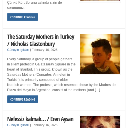
Çünkü Kürt Sorunu aslında sizin de
sorununuz.
CONTINUE READING
The Saturday Mothers in Turkey
/ Nicholas Glastonbury
Güneyin Işıkları
|
February 16, 2025
Every Saturday, a group of people gathers
in silent protest in Galatasaray Square in the
heart of Istanbul. This group, known as the
Saturday Mothers (Cumartesi Anneleri in
Turkish), is primarily composed of older
Kurdish women. The protests, which resemble those by the Madres del
Plaza del Mayo in Argentina, consist of the mothers (and […]
CONTINUE READING
Nefessiz kalmak… / Eren Aysan
Güneyin Işıkları
|
February 16, 2025