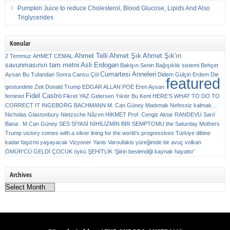
Pumpkin Juice to reduce Cholesterol, Blood Glucose, Lipids And Also
Triglycerides
Konular
Ahmet Telli
Ahmet Şık
Ahmet Şık'ın
2 Temmuz
AHMET CEMAL
savunmasının tam metni
Asli Erdogan
Bakişın Senin
Bağışıklık sistemi
Behçet
Cumartesi Anneleri
Aysan
Bu Tufandan Sonra
Cansu Çöl
Didem Gülçin Erdem
Die
featured
gestundete Zeit
Donald Trump
EDGAR ALLAN POE
Eren Aysan
Fidel Castro
feminist
Fikret YAZ
Gidersen Yıkılır Bu Kent
HERE’S WHAT TO DO TO
CORRECT IT
INGEBORG BACHMANN
M. Can Güney
Madımak
Nefessiz kalmak…
Nicholas Glastonbury
Nietzsche
Nâzım HİKMET
Prof. Cengiz Aktar
RANDEVU
Sarıl
Bana . M Can Güney
SES
SİYASİ NİHİLİZMİN BİR SEMPTOMU
the Saturday Mothers
Trump victory comes with a silver lining for the world’s progressives
Türkiye dibine
kadar faşizmi yaşayacak
Vizyoner
Yanis Varoufakis
yüreğimde bir avuç volkan
ÖMÜR'CÜ GELDİ ÇOCUK
öykü
ŞEHİTLİK
‘Şiirin beslendiği kaynak hayattır’
Archives
Archives