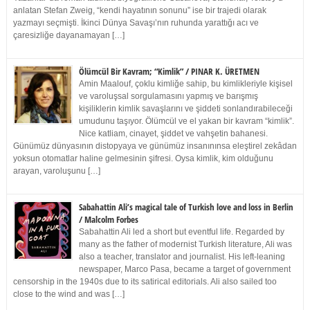
anlatan Stefan Zweig, “kendi hayatının sonunu” ise bir trajedi olarak
yazmayı seçmişti. İkinci Dünya Savaşı’nın ruhunda yarattığı acı ve
çaresizliğe dayanamayan […]
Ölümcül Bir Kavram; “Kimlik” / PINAR K. ÜRETMEN
Amin Maalouf, çoklu kimliğe sahip, bu kimlikleriyle kişisel
ve varoluşsal sorgulamasını yapmış ve barışmış
kişiliklerin kimlik savaşlarını ve şiddeti sonlandırabileceği
umudunu taşıyor. Ölümcül ve el yakan bir kavram “kimlik”.
Nice katliam, cinayet, şiddet ve vahşetin bahanesi.
Günümüz dünyasının distopyaya ve günümüz insanınınsa eleştirel zekâdan
yoksun otomatlar haline gelmesinin şifresi. Oysa kimlik, kim olduğunu
arayan, varoluşunu […]
Sabahattin Ali’s magical tale of Turkish love and loss in Berlin
/ Malcolm Forbes
Sabahattin Ali led a short but eventful life. Regarded by
many as the father of modernist Turkish literature, Ali was
also a teacher, translator and journalist. His left-leaning
newspaper, Marco Pasa, became a target of government
censorship in the 1940s due to its satirical editorials. Ali also sailed too
close to the wind and was […]