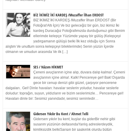
BİZ İKİMİZ İKİ KARDEŞ /Muzaffer İlhan ERDOST
BİZ İKİMİZ İKİ KARDEŞ /Muzaffer İlhan ERDOST (Bir
Fotoğraf Altı İçin) Ve biz geleceğiz bir gün, biz ikimiz İki
kardeş Duracağız Fotoğrafımızda durduğumuz gibi Benim
ellerimde kelepçe Yüzümde yapay bir gülüş (Kelepçeyi
yadırgamanın gülüşü belki İlk kez olduğu için Sonra
alıştım Ve unuttum sonra kelepçeyi bileklerimde) Senin yüzün İçerde
olmanın ve umudun arasında Ve ilk […]
SES / Nâzım HİKMET
Çeneni avuçlarının içine alıp, duvara dalıp kalma!. Çeneni
avuçlarının içine alma!. Kalk! Pencereye gel! Bak! Dışarda
gece bir cenup denizi gibi güzel, çarpıyor pencerene
dalgaları.. Gel! Dinle havaları: havalar seslerin yoludur, havalar seslerle
doludur: toprağın, suyun, yıldızların ve bizim seslerimizle… Pencereye gel!
Havaları dinle bir: Sesimiz yanındadır, sesimiz seninledir…
Gidersen Yıkılır Bu Kent / Ahmet Telli
Gidersen yıkılır bu kent, kuşlar da giderBir nehir gibi
susarım yüzünün deltasındaYanlış adreslerdeydik,
kimliksizdik belkiSarışın bir şaşkınlık olurdu bütün