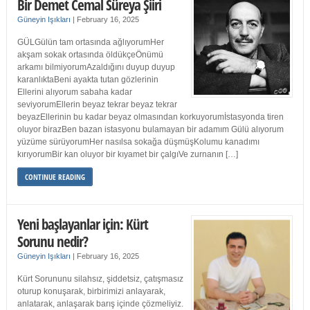
Bir Demet Cemal Süreya Şiiri
Güneyin Işıkları
|
February 16, 2025
GÜLGülün tam ortasında ağlıyorumHer
akşam sokak ortasında öldükçeÖnümü
arkamı bilmiyorumAzaldığını duyup duyup
karanlıktaBeni ayakta tutan gözlerinin
Ellerini alıyorum sabaha kadar
seviyorumEllerin beyaz tekrar beyaz tekrar
beyazEllerinin bu kadar beyaz olmasından korkuyorumİstasyonda tiren
oluyor birazBen bazan istasyonu bulamayan bir adamım Gülü alıyorum
yüzüme sürüyorumHer nasılsa sokağa düşmüşKolumu kanadımı
kırıyorumBir kan oluyor bir kıyamet bir çalgıVe zurnanın […]
CONTINUE READING
Yeni başlayanlar için: Kürt
Sorunu nedir?
Güneyin Işıkları
|
February 16, 2025
Kürt Sorununu silahsız, şiddetsiz, çatışmasız
oturup konuşarak, birbirimizi anlayarak,
anlatarak, anlaşarak barış içinde çözmeliyiz.