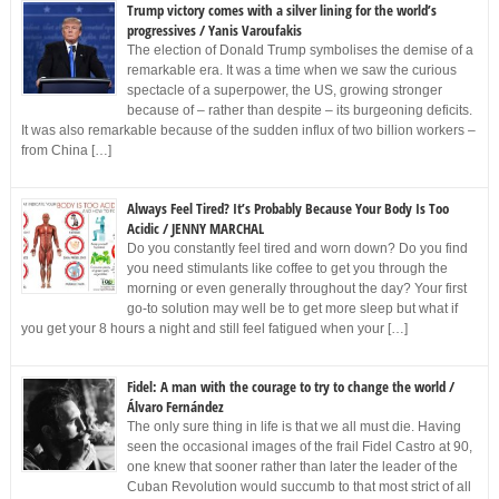
Trump victory comes with a silver lining for the world’s
progressives / Yanis Varoufakis
The election of Donald Trump symbolises the demise of a
remarkable era. It was a time when we saw the curious
spectacle of a superpower, the US, growing stronger
because of – rather than despite – its burgeoning deficits.
It was also remarkable because of the sudden influx of two billion workers –
from China […]
Always Feel Tired? It’s Probably Because Your Body Is Too
Acidic / JENNY MARCHAL
Do you constantly feel tired and worn down? Do you find
you need stimulants like coffee to get you through the
morning or even generally throughout the day? Your first
go-to solution may well be to get more sleep but what if
you get your 8 hours a night and still feel fatigued when your […]
Fidel: A man with the courage to try to change the world /
Álvaro Fernández
The only sure thing in life is that we all must die. Having
seen the occasional images of the frail Fidel Castro at 90,
one knew that sooner rather than later the leader of the
Cuban Revolution would succumb to that most strict of all