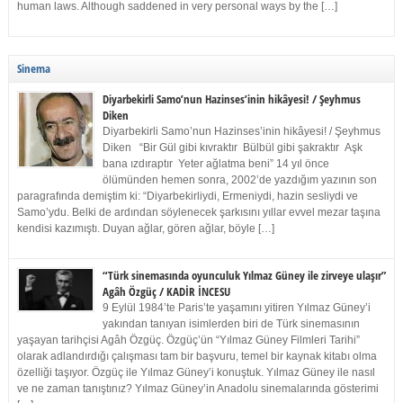
human laws. Although saddened in very personal ways by the […]
Sinema
Diyarbekirli Samo’nun Hazinses’inin hikâyesi! / Şeyhmus
Diken
Diyarbekirli Samo’nun Hazinses’inin hikâyesi! / Şeyhmus
Diken “Bir Gül gibi kıvraktır Bülbül gibi şakraktır Aşk
bana ızdıraptır Yeter ağlatma beni” 14 yıl önce
ölümünden hemen sonra, 2002’de yazdığım yazının son
paragrafında demiştim ki: “Diyarbekirliydi, Ermeniydi, hazin sesliydi ve
Samo’ydu. Belki de ardından söylenecek şarkısını yıllar evvel mezar taşına
kendisi kazımıştı. Duyan ağlar, gören ağlar, böyle […]
“Türk sinemasında oyunculuk Yılmaz Güney ile zirveye ulaşır”
Agâh Özgüç / KADİR İNCESU
9 Eylül 1984’te Paris’te yaşamını yitiren Yılmaz Güney’i
yakından tanıyan isimlerden biri de Türk sinemasının
yaşayan tarihçisi Agâh Özgüç. Özgüç’ün “Yılmaz Güney Filmleri Tarihi”
olarak adlandırdığı çalışması tam bir başvuru, temel bir kaynak kitabı olma
özelliği taşıyor. Özgüç ile Yılmaz Güney’i konuştuk. Yılmaz Güney ile nasıl
ve ne zaman tanıştınız? Yılmaz Güney’in Anadolu sinemalarında gösterimi