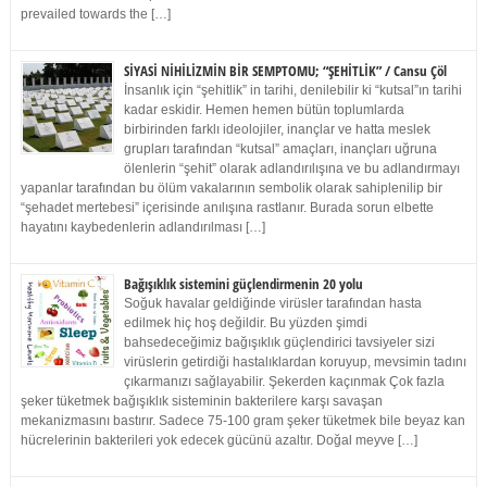
prevailed towards the […]
SİYASİ NİHİLİZMİN BİR SEMPTOMU; “ŞEHİTLİK” / Cansu Çöl
İnsanlık için “şehitlik” in tarihi, denilebilir ki “kutsal”ın tarihi
kadar eskidir. Hemen hemen bütün toplumlarda
birbirinden farklı ideolojiler, inançlar ve hatta meslek
grupları tarafından “kutsal” amaçları, inançları uğruna
ölenlerin “şehit” olarak adlandırılışına ve bu adlandırmayı
yapanlar tarafından bu ölüm vakalarının sembolik olarak sahiplenilip bir
“şehadet mertebesi” içerisinde anılışına rastlanır. Burada sorun elbette
hayatını kaybedenlerin adlandırılması […]
Bağışıklık sistemini güçlendirmenin 20 yolu
Soğuk havalar geldiğinde virüsler tarafından hasta
edilmek hiç hoş değildir. Bu yüzden şimdi
bahsedeceğimiz bağışıklık güçlendirici tavsiyeler sizi
virüslerin getirdiği hastalıklardan koruyup, mevsimin tadını
çıkarmanızı sağlayabilir. Şekerden kaçınmak Çok fazla
şeker tüketmek bağışıklık sisteminin bakterilere karşı savaşan
mekanizmasını bastırır. Sadece 75-100 gram şeker tüketmek bile beyaz kan
hücrelerinin bakterileri yok edecek gücünü azaltır. Doğal meyve […]