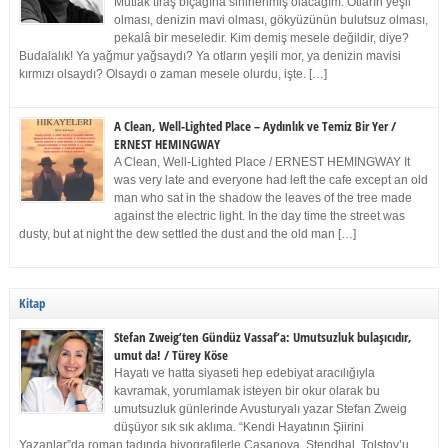
Mutlak tıraş bıçağına sinirlenmiş olacağım. Otların yeşil
olması, denizin mavi olması, gökyüzünün bulutsuz olması,
pekalâ bir meseledir. Kim demiş mesele değildir, diye?
Budalalık! Ya yağmur yağsaydı? Ya otların yeşili mor, ya denizin mavisi
kırmızı olsaydı? Olsaydı o zaman mesele olurdu, işte. […]
A Clean, Well-Lighted Place – Aydınlık ve Temiz Bir Yer /
ERNEST HEMINGWAY
A Clean, Well-Lighted Place / ERNEST HEMINGWAY It
was very late and everyone had left the cafe except an old
man who sat in the shadow the leaves of the tree made
against the electric light. In the day time the street was
dusty, but at night the dew settled the dust and the old man […]
Kitap
Stefan Zweig’ten Gündüz Vassaf’a: Umutsuzluk bulaşıcıdır,
umut da! / Türey Köse
Hayatı ve hatta siyaseti hep edebiyat aracılığıyla
kavramak, yorumlamak isteyen bir okur olarak bu
umutsuzluk günlerinde Avusturyalı yazar Stefan Zweig
düşüyor sık sık aklıma. “Kendi Hayatının Şiirini
Yazanlar”da roman tadında biyografilerle Casanova, Stendhal, Tolstoy’u