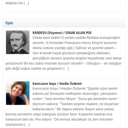
değmez bir […]
Öykü
RANDEVU (Vizyoner) / EDGAR ALLAN POE
Orada beni bekle! O yankılı vadide Mutlaka buluşacağım
seninle. (Chichester Piskoposu Henry King’in karısının
ölümü üstüne yazdığı ağıt.) Talihsiz ve gizemli adam! –
Sen ki kendi hayal gücünün parlaklığıyla afalladın,
gençliğinin alevleri arasına düştün! Hayalimde seni tekrar
görüyorum! Bir kez daha önümde duruyor siluetin! – Olduğun – ah olduğun
gibi değil soğuk vadide ve gölgelerin […]
Karıncanın boyu / Hasibe Özdemir
Karıncanın boyu / Hasibe Özdemir “Şişirdin içimi yemin
ederim ya! Deseydin methiyeler düzeceğiz, çıkmazdım
evden.” Sesi sinirden titriyor. “Sana gel demedim kızım.”
diyorum sakince. “Takıldın peşime madem, ne duyarsan
katlanacaksın.” Bir sigara yakıyor. Başını yana yatırıp,
bezmiş annelerin yılgın bakışıyla süzüyor beni. Kaşlarımı kaldırıp ona
bakıyorum ben de. Pes ediyor. “Git nereye atacaksan at, ben mezeleri
söylüyorum […]