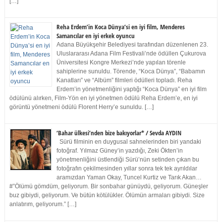
[…]
Reha Erdem’in Koca Dünya’si en iyi film, Menderes
Samancılar en iyi erkek oyuncu
Adana Büyükşehir Belediyesi tarafından düzenlenen 23.
Uluslararası Adana Film Festivali’nde ödüllen Çukurova
Üniversitesi Kongre Merkezi’nde yapılan törenle
sahiplerine sunuldu. Törende, “Koca Dünya”, “Babamın
Kanatları” ve “Albüm” filmleri ödülleri topladı. Reha
Erdem’in yönetmenliğini yaptığı “Koca Dünya” en iyi film
ödülünü alırken, Film-Yön en iyi yönetmen ödülü Reha Erdem’e, en iyi
görüntü yönetmeni ödülü Florent Herry’e sunuldu. […]
‘Bahar ülkesi’nden bize bakıyorlar* / Sevda AYDIN
Sürü filminin en duygusal sahnelerinden biri yandaki
fotoğraf. Yılmaz Güney’in yazdığı, Zeki Ökten’in
yönetmenliğini üstlendiği Sürü’nün setinden çıkan bu
fotoğrafın çekilmesinden yıllar sonra tek tek ayrıldılar
aramızdan Yaman Okay, Tuncel Kurtiz ve Tarık Akan…
#”Ölümü gömdüm, geliyorum. Bir sonbahar günüydü, geliyorum. Güneşler
buz gibiydi, geliyorum. Ve bütün kötülükler. Ölümün armaları gibiydi. Size
anlatırım, geliyorum.” […]