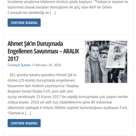
inceleme-araştırma kitabımın önsözü şöyle başlıyor: “Türkiye’yi siyasal ve
toplumsal olarak beraber dönüştüren iki güç olan AKP ile Gülen
Cemaati’nin birlikteliği ve […]
CONTINUE READING
Ahmet Şık’ın Duruşmada
Engellenen Savunması – ARALIK
2017
Güneyin Işıkları
|
February 16, 2025
361 gündür tutuklu gazeteci Ahmet Şık’ın
dünkü (25 Aralık) duruşmada engellenen
beyanının tam metnini yayınlıyoruz Yargıtay
Başkanı İsmail Rüştü Cirit, yeni adli yılın
açılışı vesilesiyle 23 Kasım 2017’de yaptığı konuşmada çok çarpıcı veriler
ortaya koydu. 2016 yılı adli suç istatistiklerine göre 80 milyonluk
ülkemizde yaklaşık 6 milyon 900bin şüpheli bulunduğunu açıklayan Cirit;
“Demek ki […]
CONTINUE READING