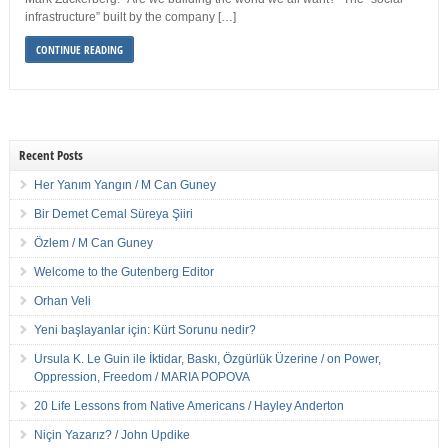
infrastructure” built by the company […]
CONTINUE READING
Recent Posts
Her Yanım Yangın / M Can Guney
Bir Demet Cemal Süreya Şiiri
Özlem / M Can Guney
Welcome to the Gutenberg Editor
Orhan Veli
Yeni başlayanlar için: Kürt Sorunu nedir?
Ursula K. Le Guin ile İktidar, Baskı, Özgürlük Üzerine / on Power,
Oppression, Freedom / MARIA POPOVA
20 Life Lessons from Native Americans / Hayley Anderton
Niçin Yazarız? / John Updike