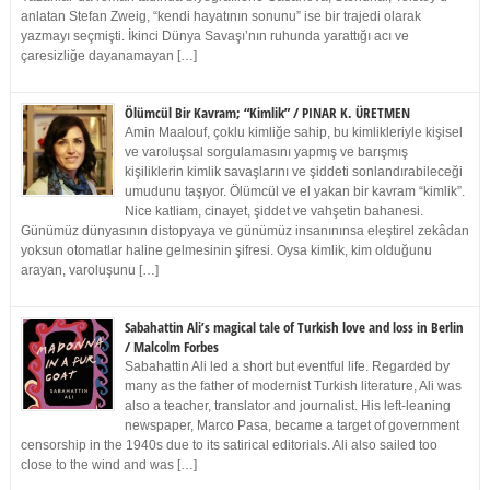
anlatan Stefan Zweig, “kendi hayatının sonunu” ise bir trajedi olarak
yazmayı seçmişti. İkinci Dünya Savaşı’nın ruhunda yarattığı acı ve
çaresizliğe dayanamayan […]
Ölümcül Bir Kavram; “Kimlik” / PINAR K. ÜRETMEN
Amin Maalouf, çoklu kimliğe sahip, bu kimlikleriyle kişisel
ve varoluşsal sorgulamasını yapmış ve barışmış
kişiliklerin kimlik savaşlarını ve şiddeti sonlandırabileceği
umudunu taşıyor. Ölümcül ve el yakan bir kavram “kimlik”.
Nice katliam, cinayet, şiddet ve vahşetin bahanesi.
Günümüz dünyasının distopyaya ve günümüz insanınınsa eleştirel zekâdan
yoksun otomatlar haline gelmesinin şifresi. Oysa kimlik, kim olduğunu
arayan, varoluşunu […]
Sabahattin Ali’s magical tale of Turkish love and loss in Berlin
/ Malcolm Forbes
Sabahattin Ali led a short but eventful life. Regarded by
many as the father of modernist Turkish literature, Ali was
also a teacher, translator and journalist. His left-leaning
newspaper, Marco Pasa, became a target of government
censorship in the 1940s due to its satirical editorials. Ali also sailed too
close to the wind and was […]