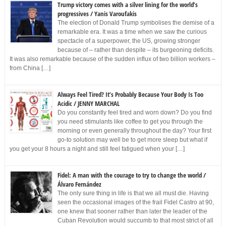
Trump victory comes with a silver lining for the world’s
progressives / Yanis Varoufakis
The election of Donald Trump symbolises the demise of a
remarkable era. It was a time when we saw the curious
spectacle of a superpower, the US, growing stronger
because of – rather than despite – its burgeoning deficits.
It was also remarkable because of the sudden influx of two billion workers –
from China […]
Always Feel Tired? It’s Probably Because Your Body Is Too
Acidic / JENNY MARCHAL
Do you constantly feel tired and worn down? Do you find
you need stimulants like coffee to get you through the
morning or even generally throughout the day? Your first
go-to solution may well be to get more sleep but what if
you get your 8 hours a night and still feel fatigued when your […]
Fidel: A man with the courage to try to change the world /
Álvaro Fernández
The only sure thing in life is that we all must die. Having
seen the occasional images of the frail Fidel Castro at 90,
one knew that sooner rather than later the leader of the
Cuban Revolution would succumb to that most strict of all