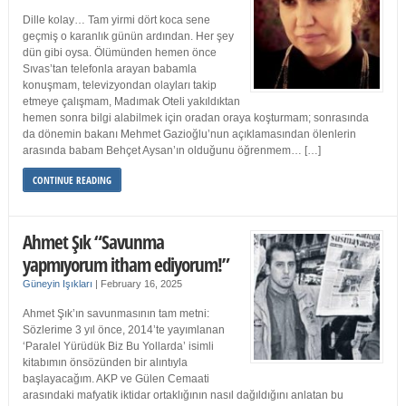
Dille kolay… Tam yirmi dört koca sene
geçmiş o karanlık günün ardından. Her şey
dün gibi oysa. Ölümünden hemen önce
Sıvas’tan telefonla arayan babamla
konuşmam, televizyondan olayları takip
etmeye çalışmam, Madımak Oteli yakıldıktan
hemen sonra bilgi alabilmek için oradan oraya koşturmam; sonrasında
da dönemin bakanı Mehmet Gazioğlu’nun açıklamasından ölenlerin
arasında babam Behçet Aysan’ın olduğunu öğrenmem… […]
CONTINUE READING
Ahmet Şık “Savunma
yapmıyorum itham ediyorum!”
Güneyin Işıkları
|
February 16, 2025
Ahmet Şık’ın savunmasının tam metni:
Sözlerime 3 yıl önce, 2014’te yayımlanan
‘Paralel Yürüdük Biz Bu Yollarda’ isimli
kitabımın önsözünden bir alıntıyla
başlayacağım. AKP ve Gülen Cemaati
arasındaki mafyatik iktidar ortaklığının nasıl dağıldığını anlatan bu