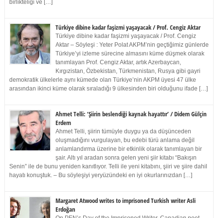
birlikteliği ve […]
Türkiye dibine kadar faşizmi yaşayacak / Prof. Cengiz Aktar
Türkiye dibine kadar faşizmi yaşayacak / Prof. Cengiz
Aktar – Söyleşi : Yeter Polat AKPM’nin geçtiğimiz günlerde
Türkiye’yi izleme sürecine almasını küme düşmek olarak
tanımlayan Prof. Cengiz Aktar, artık Azerbaycan,
Kırgızistan, Özbekistan, Türkmenistan, Rusya gibi gayri
demokratik ülkelerle aynı kümede olan Türkiye’nin AKPM üyesi 47 ülke
arasından ikinci küme olarak sıraladığı 9 ülkesinden biri olduğunu ifade […]
Ahmet Telli: ‘Şiirin beslendiği kaynak hayattır’ / Didem Gülçin
Erdem
Ahmet Telli, şiirin tümüyle duygu ya da düşünceden
oluşmadığını vurgulayan, bu edebi türü anlama değil
anlamlandırma üzerine bir etkinlik olarak tanımlayan bir
şair. Altı yıl aradan sonra gelen yeni şiir kitabı “Bakışın
Senin” ile de bunu yeniden kanıtlıyor. Telli ile yeni kitabını, şiiri ve şiire dahil
hayatı konuştuk. – Bu söyleşiyi yeryüzündeki en iyi okurlarınızdan […]
Margaret Atwood writes to imprisoned Turkish writer Asli
Erdoğan