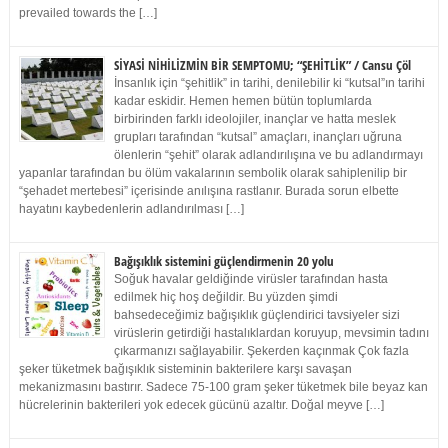
prevailed towards the […]
SİYASİ NİHİLİZMİN BİR SEMPTOMU; “ŞEHİTLİK” / Cansu Çöl
İnsanlık için “şehitlik” in tarihi, denilebilir ki “kutsal”ın tarihi
kadar eskidir. Hemen hemen bütün toplumlarda
birbirinden farklı ideolojiler, inançlar ve hatta meslek
grupları tarafından “kutsal” amaçları, inançları uğruna
ölenlerin “şehit” olarak adlandırılışına ve bu adlandırmayı
yapanlar tarafından bu ölüm vakalarının sembolik olarak sahiplenilip bir
“şehadet mertebesi” içerisinde anılışına rastlanır. Burada sorun elbette
hayatını kaybedenlerin adlandırılması […]
Bağışıklık sistemini güçlendirmenin 20 yolu
Soğuk havalar geldiğinde virüsler tarafından hasta
edilmek hiç hoş değildir. Bu yüzden şimdi
bahsedeceğimiz bağışıklık güçlendirici tavsiyeler sizi
virüslerin getirdiği hastalıklardan koruyup, mevsimin tadını
çıkarmanızı sağlayabilir. Şekerden kaçınmak Çok fazla
şeker tüketmek bağışıklık sisteminin bakterilere karşı savaşan
mekanizmasını bastırır. Sadece 75-100 gram şeker tüketmek bile beyaz kan
hücrelerinin bakterileri yok edecek gücünü azaltır. Doğal meyve […]