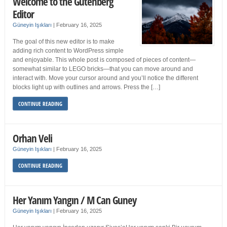
Welcome to the Gutenberg
Editor
Güneyin Işıkları
|
February 16, 2025
The goal of this new editor is to make
adding rich content to WordPress simple
and enjoyable. This whole post is composed of pieces of content—
somewhat similar to LEGO bricks—that you can move around and
interact with. Move your cursor around and you’ll notice the different
blocks light up with outlines and arrows. Press the […]
CONTINUE READING
Orhan Veli
Güneyin Işıkları
|
February 16, 2025
CONTINUE READING
Her Yanım Yangın / M Can Guney
Güneyin Işıkları
|
February 16, 2025