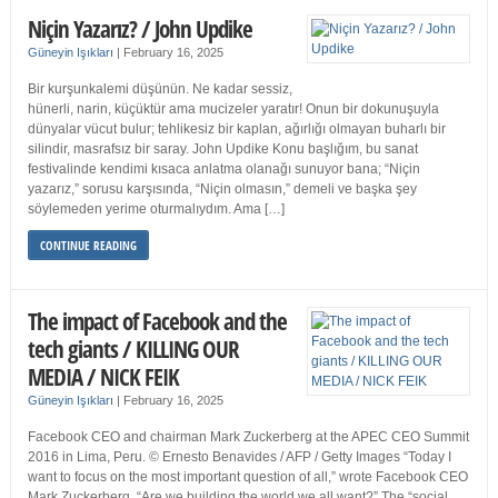
Niçin Yazarız? / John Updike
Güneyin Işıkları
|
February 16, 2025
Bir kurşunkalemi düşünün. Ne kadar sessiz,
hünerli, narin, küçüktür ama mucizeler yaratır! Onun bir dokunuşuyla
dünyalar vücut bulur; tehlikesiz bir kaplan, ağırlığı olmayan buharlı bir
silindir, masrafsız bir saray. John Updike Konu başlığım, bu sanat
festivalinde kendimi kısaca anlatma olanağı sunuyor bana; “Niçin
yazarız,” sorusu karşısında, “Niçin olmasın,” demeli ve başka şey
söylemeden yerime oturmalıydım. Ama […]
CONTINUE READING
The impact of Facebook and the
tech giants / KILLING OUR
MEDIA / NICK FEIK
Güneyin Işıkları
|
February 16, 2025
Facebook CEO and chairman Mark Zuckerberg at the APEC CEO Summit
2016 in Lima, Peru. © Ernesto Benavides / AFP / Getty Images “Today I
want to focus on the most important question of all,” wrote Facebook CEO
Mark Zuckerberg. “Are we building the world we all want?” The “social