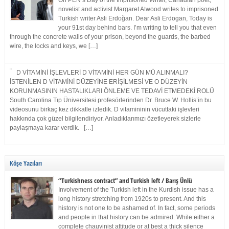
On PEN’s Day of the Imprisoned Writer, Canadian poet,
novelist and activist Margaret Atwood writes to imprisoned
Turkish writer Asli Erdoğan. Dear Asli Erdogan, Today is
your 91st day behind bars. I’m writing to tell you that even
through the concrete walls of your prison, beyond the guards, the barbed
wire, the locks and keys, we […]
D VİTAMİNİ İŞLEVLERİ D VİTAMİNİ HER GÜN MÜ ALINMALI?
İSTENİLEN D VİTAMİNİ DÜZEYİNE ERİŞİLMESİ VE O DÜZEYİN
KORUNMASININ HASTALIKLARI ÖNLEME VE TEDAVİ ETMEDEKİ ROLÜ
South Carolina Tıp Üniversitesi profesörlerinden Dr. Bruce W. Hollis’in bu
videosunu birkaç kez dikkatle izledik. D vitamininin vücuttaki işlevleri
hakkında çok güzel bilgilendiriyor. Anladıklarımızı özetleyerek sizlerle
paylaşmaya karar verdik. […]
Köşe Yazıları
“Turkishness contract” and Turkish left / Barış Ünlü
Involvement of the Turkish left in the Kurdish issue has a
long history stretching from 1920s to present. And this
history is not one to be ashamed of. In fact, some periods
and people in that history can be admired. While either a
complete chauvinist attitude or at best a thick silence