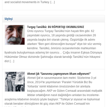
and socialist movements in Turkey. […]
Söyleşi
Turgay Tanülkü: BU RÖPORTAJI OKUMALISINIZ
Ünlü oyuncu Turgay Tanülkü’nün hayatı film gibi. 62
yaşındaki oyuncu, 18 yaşında girdiği cezaevinden 26
yaşında başka biri olarak çıkmış. Özgürlüğe ilk adımı
atarken “Ben geri döneceğim buraya!” diye bir söz vermiş
kendine. Tanülkü, ömrünü cezaevlerinde mahkumları
tiyatroyla buluşturmaya adamış bir oyuncu… Çoğu insanın Eşkıya Dünyaya
Hükümdar Olmaz dizisinde Şahinağa olarak tanıdığı Tanülkü’nün hikayesi
dizi […]
Ahmet Şık “Savunma yapmıyorum itham ediyorum!”
Ahmet Şık’ın savunmasının tam metni: Sözlerime 3 yıl
önce, 2014’te yayımlanan ‘Paralel Yürüdük Biz Bu
Yollarda’ isimli kitabımın önsözünden bir alıntıyla
başlayacağım. AKP ve Gülen Cemaati arasındaki mafyatik
iktidar ortaklığının nasıl dağıldığını anlatan bu inceleme-
araştırma kitabımın önsözü şöyle başlıyor: “Türkiye’yi siyasal ve toplumsal
olarak beraber dönüştüren iki güç olan AKP ile Gülen Cemaati’nin