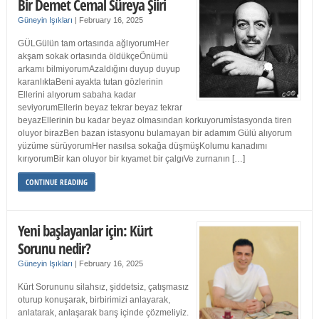
Bir Demet Cemal Süreya Şiiri
Güneyin Işıkları
|
February 16, 2025
GÜLGülün tam ortasında ağlıyorumHer
akşam sokak ortasında öldükçeÖnümü
arkamı bilmiyorumAzaldığını duyup duyup
karanlıktaBeni ayakta tutan gözlerinin
Ellerini alıyorum sabaha kadar
seviyorumEllerin beyaz tekrar beyaz tekrar
beyazEllerinin bu kadar beyaz olmasından korkuyorumİstasyonda tiren
oluyor birazBen bazan istasyonu bulamayan bir adamım Gülü alıyorum
yüzüme sürüyorumHer nasılsa sokağa düşmüşKolumu kanadımı
kırıyorumBir kan oluyor bir kıyamet bir çalgıVe zurnanın […]
CONTINUE READING
Yeni başlayanlar için: Kürt
Sorunu nedir?
Güneyin Işıkları
|
February 16, 2025
Kürt Sorununu silahsız, şiddetsiz, çatışmasız
oturup konuşarak, birbirimizi anlayarak,
anlatarak, anlaşarak barış içinde çözmeliyiz.