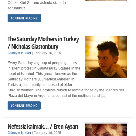
Çünkü Kürt Sorunu aslında sizin de
sorununuz.
CONTINUE READING
The Saturday Mothers in Turkey
/ Nicholas Glastonbury
Güneyin Işıkları
|
February 16, 2025
Every Saturday, a group of people gathers
in silent protest in Galatasaray Square in the
heart of Istanbul. This group, known as the
Saturday Mothers (Cumartesi Anneleri in
Turkish), is primarily composed of older
Kurdish women. The protests, which resemble those by the Madres del
Plaza del Mayo in Argentina, consist of the mothers (and […]
CONTINUE READING
Nefessiz kalmak… / Eren Aysan
Güneyin Işıkları
|
February 16, 2025