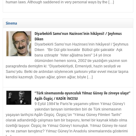
human laws. Although saddened in very personal ways by the […]
Sinema
Diyarbekirli Samo’nun Hazinses’inin hikâyesi! / Şeyhmus
Diken
Diyarbekirli Samo’nun Hazinses’inin hikâyesi! / Şeyhmus
Diken “Bir Gül gibi kıvraktır Bülbül gibi şakraktır Aşk
bana ızdıraptır Yeter ağlatma beni” 14 yıl önce
ölümünden hemen sonra, 2002’de yazdığım yazının son
paragrafında demiştim ki: “Diyarbekirliydi, Ermeniydi, hazin sesliydi ve
Samo’ydu. Belki de ardından söylenecek şarkısını yıllar evvel mezar taşına
kendisi kazımıştı. Duyan ağlar, gören ağlar, böyle […]
“Türk sinemasında oyunculuk Yılmaz Güney ile zirveye ulaşır”
Agâh Özgüç / KADİR İNCESU
9 Eylül 1984’te Paris’te yaşamını yitiren Yılmaz Güney’i
yakından tanıyan isimlerden biri de Türk sinemasının
yaşayan tarihçisi Agâh Özgüç. Özgüç’ün “Yılmaz Güney Filmleri Tarihi”
olarak adlandırdığı çalışması tam bir başvuru, temel bir kaynak kitabı olma
özelliği taşıyor. Özgüç ile Yılmaz Güney’i konuştuk. Yılmaz Güney ile nasıl
ve ne zaman tanıştınız? Yılmaz Güney’in Anadolu sinemalarında gösterimi