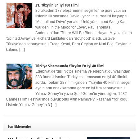
21. Yüzyılın En İyi 100 Filmi
36 ülkeden 177 eleştirmenin seçimlerine göre yapılan
listenin ilk sırasında David Lynch’in sürrealist başyapıtı
‘Mulholland Drive’ yer aldı. Ünlü yönetmeni Wong Kar-
wai’den ‘In the Mood for Love’, Paul Thomas
Anderson’dan ‘There Will Be Blood’, Hayao Miyazaki’den
‘Spirited Away’ ve Richard Linklater’dan ‘Boyhood’ izledi. Listeye
Türkiye’den senaryosunu Ercan Kesal, Ebru Ceylan ve Nuri Bilgi Ceylan’ın
kaleme […]
Türkiye Sinemasında Yüzyılın En İyi 40 Filmi
Edebiyat dergisi Notos sinema ve edebiyat dünyasından
383 önemli ismine Türkiye sinemasının en iyi 40 filmini
sordu. Toplam 287 film içinden ‘Yüzyılın 40 Filmi’ni seçen
aydınların ortak kararına göre en iyi film senaryosunu
Yılmaz Güney’in yazıp Şerif Gören’in yönettiği ve 1982
Cannes Film Festival’inde büyük ödül Altın Palmiye’yi kazanan ‘Yol’ oldu.
Listede Yılmaz Güney’in 3 […]
Son Eklenenler