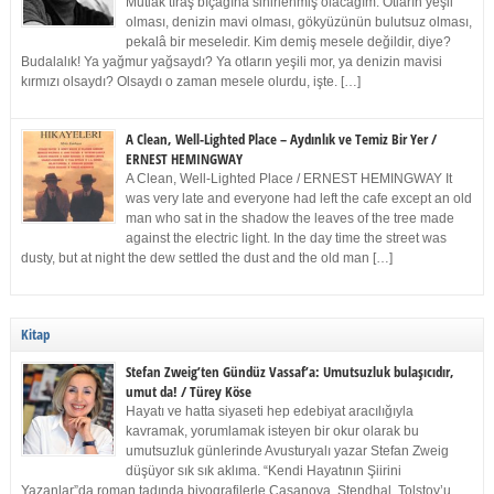
Mutlak tıraş bıçağına sinirlenmiş olacağım. Otların yeşil
olması, denizin mavi olması, gökyüzünün bulutsuz olması,
pekalâ bir meseledir. Kim demiş mesele değildir, diye?
Budalalık! Ya yağmur yağsaydı? Ya otların yeşili mor, ya denizin mavisi
kırmızı olsaydı? Olsaydı o zaman mesele olurdu, işte. […]
A Clean, Well-Lighted Place – Aydınlık ve Temiz Bir Yer /
ERNEST HEMINGWAY
A Clean, Well-Lighted Place / ERNEST HEMINGWAY It
was very late and everyone had left the cafe except an old
man who sat in the shadow the leaves of the tree made
against the electric light. In the day time the street was
dusty, but at night the dew settled the dust and the old man […]
Kitap
Stefan Zweig’ten Gündüz Vassaf’a: Umutsuzluk bulaşıcıdır,
umut da! / Türey Köse
Hayatı ve hatta siyaseti hep edebiyat aracılığıyla
kavramak, yorumlamak isteyen bir okur olarak bu
umutsuzluk günlerinde Avusturyalı yazar Stefan Zweig
düşüyor sık sık aklıma. “Kendi Hayatının Şiirini
Yazanlar”da roman tadında biyografilerle Casanova, Stendhal, Tolstoy’u