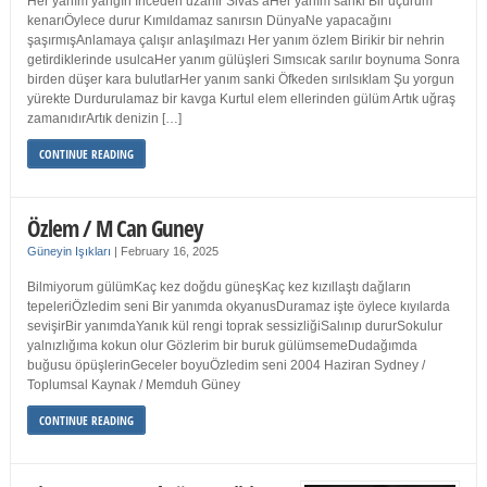
Her yanım yangın İnceden uzanır Sivas’aHer yanım sanki Bir uçurum
kenarıÖylece durur Kımıldamaz sanırsın DünyaNe yapacağını
şaşırmışAnlamaya çalışır anlaşılmazı Her yanım özlem Birikir bir nehrin
getirdiklerinde usulcaHer yanım gülüşleri Sımsıcak sarılır boynuma Sonra
birden düşer kara bulutlarHer yanım sanki Öfkeden sırılsıklam Şu yorgun
yürekte Durdurulamaz bir kavga Kurtul elem ellerinden gülüm Artık uğraş
zamanıdırArtık denizin […]
CONTINUE READING
Özlem / M Can Guney
Güneyin Işıkları
|
February 16, 2025
Bilmiyorum gülümKaç kez doğdu güneşKaç kez kızıllaştı dağların
tepeleriÖzledim seni Bir yanımda okyanusDuramaz işte öylece kıyılarda
sevişirBir yanımdaYanık kül rengi toprak sessizliğiSalınıp dururSokulur
yalnızlığıma kokun olur Gözlerim bir buruk gülümsemeDudağımda
buğusu öpüşlerinGeceler boyuÖzledim seni 2004 Haziran Sydney /
Toplumsal Kaynak / Memduh Güney
CONTINUE READING