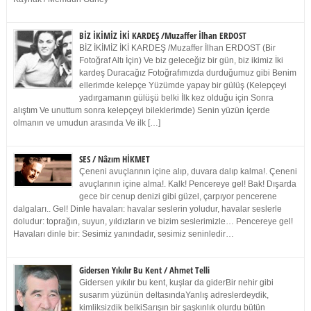
BİZ İKİMİZ İKİ KARDEŞ /Muzaffer İlhan ERDOST
BİZ İKİMİZ İKİ KARDEŞ /Muzaffer İlhan ERDOST (Bir
Fotoğraf Altı İçin) Ve biz geleceğiz bir gün, biz ikimiz İki
kardeş Duracağız Fotoğrafımızda durduğumuz gibi Benim
ellerimde kelepçe Yüzümde yapay bir gülüş (Kelepçeyi
yadırgamanın gülüşü belki İlk kez olduğu için Sonra
alıştım Ve unuttum sonra kelepçeyi bileklerimde) Senin yüzün İçerde
olmanın ve umudun arasında Ve ilk […]
SES / Nâzım HİKMET
Çeneni avuçlarının içine alıp, duvara dalıp kalma!. Çeneni
avuçlarının içine alma!. Kalk! Pencereye gel! Bak! Dışarda
gece bir cenup denizi gibi güzel, çarpıyor pencerene
dalgaları.. Gel! Dinle havaları: havalar seslerin yoludur, havalar seslerle
doludur: toprağın, suyun, yıldızların ve bizim seslerimizle… Pencereye gel!
Havaları dinle bir: Sesimiz yanındadır, sesimiz seninledir…
Gidersen Yıkılır Bu Kent / Ahmet Telli
Gidersen yıkılır bu kent, kuşlar da giderBir nehir gibi
susarım yüzünün deltasındaYanlış adreslerdeydik,
kimliksizdik belkiSarışın bir şaşkınlık olurdu bütün