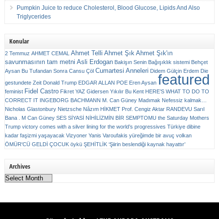
Pumpkin Juice to reduce Cholesterol, Blood Glucose, Lipids And Also
Triglycerides
Konular
Ahmet Telli
Ahmet Şık
Ahmet Şık'ın
2 Temmuz
AHMET CEMAL
savunmasının tam metni
Asli Erdogan
Bakişın Senin
Bağışıklık sistemi
Behçet
Cumartesi Anneleri
Aysan
Bu Tufandan Sonra
Cansu Çöl
Didem Gülçin Erdem
Die
featured
gestundete Zeit
Donald Trump
EDGAR ALLAN POE
Eren Aysan
Fidel Castro
feminist
Fikret YAZ
Gidersen Yıkılır Bu Kent
HERE’S WHAT TO DO TO
CORRECT IT
INGEBORG BACHMANN
M. Can Güney
Madımak
Nefessiz kalmak…
Nicholas Glastonbury
Nietzsche
Nâzım HİKMET
Prof. Cengiz Aktar
RANDEVU
Sarıl
Bana . M Can Güney
SES
SİYASİ NİHİLİZMİN BİR SEMPTOMU
the Saturday Mothers
Trump victory comes with a silver lining for the world’s progressives
Türkiye dibine
kadar faşizmi yaşayacak
Vizyoner
Yanis Varoufakis
yüreğimde bir avuç volkan
ÖMÜR'CÜ GELDİ ÇOCUK
öykü
ŞEHİTLİK
‘Şiirin beslendiği kaynak hayattır’
Archives
Archives