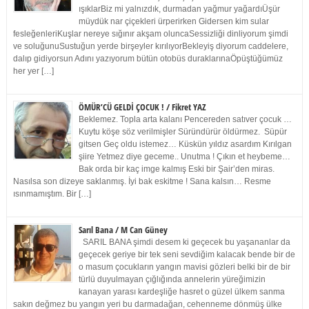
ışıklarBiz mi yalnızdık, durmadan yağmur yağardıÜşür
müydük nar çiçekleri ürperirken Gidersen kim sular
fesleğenleriKuşlar nereye sığınır akşam oluncaSessizliği dinliyorum şimdi
ve soluğunuSustuğun yerde birşeyler kırılıyorBekleyiş diyorum caddelere,
dalıp gidiyorsun Adını yazıyorum bütün otobüs duraklarınaÖpüştüğümüz
her yer […]
ÖMÜR’CÜ GELDİ ÇOCUK ! / Fikret YAZ
Beklemez. Topla arta kalanı Pencereden satıver çocuk …
Kuytu köşe söz verilmişler Süründürür öldürmez. Süpür
gitsen Geç oldu istemez… Küskün yıldız asardım Kırılgan
şiire Yetmez diye geceme.. Unutma ! Çıkın et heybeme…
Bak orda bir kaç imge kalmış Eski bir Şair’den miras.
Nasılsa son dizeye saklanmış. İyi bak eskitme ! Sana kalsın… Resme
ısınmamıştım. Bir […]
Sarıl Bana / M Can Güney
SARIL BANA şimdi desem ki geçecek bu yaşananlar da
geçecek geriye bir tek seni sevdiğim kalacak bende bir de
o masum çocukların yangın mavisi gözleri belki bir de bir
türlü duyulmayan çığlığında annelerin yüreğimizin
kanayan yarası kardeşliğe hasret o güzel ülkem sanma
sakın değmez bu yangın yeri bu darmadağan, cehenneme dönmüş ülke