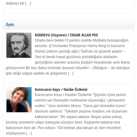
değmez bir […]
Öykü
RANDEVU (Vizyoner) / EDGAR ALLAN POE
Orada beni bekle! O yankılı vadide Mutlaka buluşacağım
seninle. (Chichester Piskoposu Henry King’in karısının
ölümü üstüne yazdığı ağıt.) Talihsiz ve gizemli adam! –
Sen ki kendi hayal gücünün parlaklığıyla afalladın,
gençliğinin alevleri arasına düştün! Hayalimde seni tekrar
görüyorum! Bir kez daha önümde duruyor siluetin! – Olduğun – ah olduğun
gibi değil soğuk vadide ve gölgelerin […]
Karıncanın boyu / Hasibe Özdemir
Karıncanın boyu / Hasibe Özdemir “Şişirdin içimi yemin
ederim ya! Deseydin methiyeler düzeceğiz, çıkmazdım
evden.” Sesi sinirden titriyor. “Sana gel demedim kızım.”
diyorum sakince. “Takıldın peşime madem, ne duyarsan
katlanacaksın.” Bir sigara yakıyor. Başını yana yatırıp,
bezmiş annelerin yılgın bakışıyla süzüyor beni. Kaşlarımı kaldırıp ona
bakıyorum ben de. Pes ediyor. “Git nereye atacaksan at, ben mezeleri
söylüyorum […]