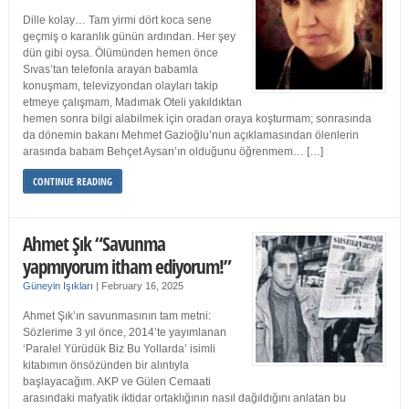
Dille kolay… Tam yirmi dört koca sene
geçmiş o karanlık günün ardından. Her şey
dün gibi oysa. Ölümünden hemen önce
Sıvas’tan telefonla arayan babamla
konuşmam, televizyondan olayları takip
etmeye çalışmam, Madımak Oteli yakıldıktan
hemen sonra bilgi alabilmek için oradan oraya koşturmam; sonrasında
da dönemin bakanı Mehmet Gazioğlu’nun açıklamasından ölenlerin
arasında babam Behçet Aysan’ın olduğunu öğrenmem… […]
CONTINUE READING
Ahmet Şık “Savunma
yapmıyorum itham ediyorum!”
Güneyin Işıkları
|
February 16, 2025
Ahmet Şık’ın savunmasının tam metni:
Sözlerime 3 yıl önce, 2014’te yayımlanan
‘Paralel Yürüdük Biz Bu Yollarda’ isimli
kitabımın önsözünden bir alıntıyla
başlayacağım. AKP ve Gülen Cemaati
arasındaki mafyatik iktidar ortaklığının nasıl dağıldığını anlatan bu