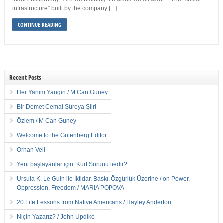
infrastructure” built by the company […]
CONTINUE READING
Recent Posts
Her Yanım Yangın / M Can Guney
Bir Demet Cemal Süreya Şiiri
Özlem / M Can Guney
Welcome to the Gutenberg Editor
Orhan Veli
Yeni başlayanlar için: Kürt Sorunu nedir?
Ursula K. Le Guin ile İktidar, Baskı, Özgürlük Üzerine / on Power,
Oppression, Freedom / MARIA POPOVA
20 Life Lessons from Native Americans / Hayley Anderton
Niçin Yazarız? / John Updike