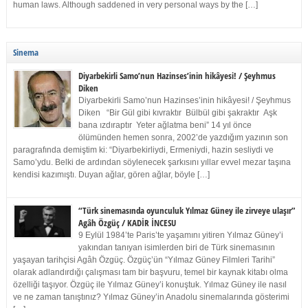
human laws. Although saddened in very personal ways by the […]
Sinema
Diyarbekirli Samo’nun Hazinses’inin hikâyesi! / Şeyhmus
Diken
Diyarbekirli Samo’nun Hazinses’inin hikâyesi! / Şeyhmus
Diken “Bir Gül gibi kıvraktır Bülbül gibi şakraktır Aşk
bana ızdıraptır Yeter ağlatma beni” 14 yıl önce
ölümünden hemen sonra, 2002’de yazdığım yazının son
paragrafında demiştim ki: “Diyarbekirliydi, Ermeniydi, hazin sesliydi ve
Samo’ydu. Belki de ardından söylenecek şarkısını yıllar evvel mezar taşına
kendisi kazımıştı. Duyan ağlar, gören ağlar, böyle […]
“Türk sinemasında oyunculuk Yılmaz Güney ile zirveye ulaşır”
Agâh Özgüç / KADİR İNCESU
9 Eylül 1984’te Paris’te yaşamını yitiren Yılmaz Güney’i
yakından tanıyan isimlerden biri de Türk sinemasının
yaşayan tarihçisi Agâh Özgüç. Özgüç’ün “Yılmaz Güney Filmleri Tarihi”
olarak adlandırdığı çalışması tam bir başvuru, temel bir kaynak kitabı olma
özelliği taşıyor. Özgüç ile Yılmaz Güney’i konuştuk. Yılmaz Güney ile nasıl
ve ne zaman tanıştınız? Yılmaz Güney’in Anadolu sinemalarında gösterimi