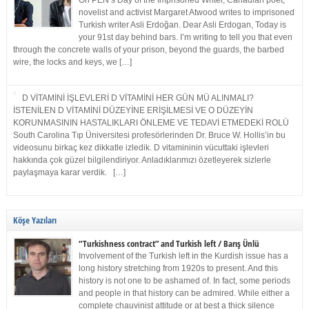
On PEN’s Day of the Imprisoned Writer, Canadian poet,
novelist and activist Margaret Atwood writes to imprisoned
Turkish writer Asli Erdoğan. Dear Asli Erdogan, Today is
your 91st day behind bars. I’m writing to tell you that even
through the concrete walls of your prison, beyond the guards, the barbed
wire, the locks and keys, we […]
D VİTAMİNİ İŞLEVLERİ D VİTAMİNİ HER GÜN MÜ ALINMALI?
İSTENİLEN D VİTAMİNİ DÜZEYİNE ERİŞİLMESİ VE O DÜZEYİN
KORUNMASININ HASTALIKLARI ÖNLEME VE TEDAVİ ETMEDEKİ ROLÜ
South Carolina Tıp Üniversitesi profesörlerinden Dr. Bruce W. Hollis’in bu
videosunu birkaç kez dikkatle izledik. D vitamininin vücuttaki işlevleri
hakkında çok güzel bilgilendiriyor. Anladıklarımızı özetleyerek sizlerle
paylaşmaya karar verdik. […]
Köşe Yazıları
“Turkishness contract” and Turkish left / Barış Ünlü
Involvement of the Turkish left in the Kurdish issue has a
long history stretching from 1920s to present. And this
history is not one to be ashamed of. In fact, some periods
and people in that history can be admired. While either a
complete chauvinist attitude or at best a thick silence