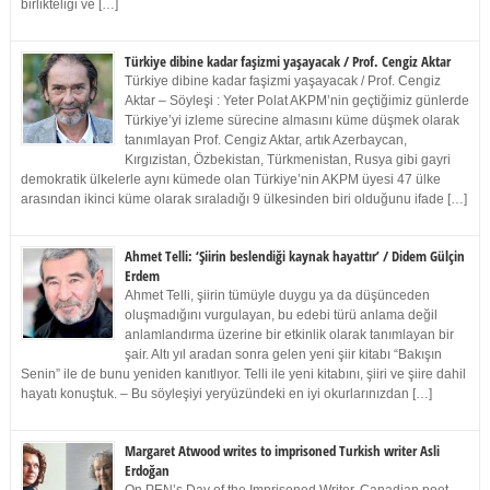
birlikteliği ve […]
Türkiye dibine kadar faşizmi yaşayacak / Prof. Cengiz Aktar
Türkiye dibine kadar faşizmi yaşayacak / Prof. Cengiz
Aktar – Söyleşi : Yeter Polat AKPM’nin geçtiğimiz günlerde
Türkiye’yi izleme sürecine almasını küme düşmek olarak
tanımlayan Prof. Cengiz Aktar, artık Azerbaycan,
Kırgızistan, Özbekistan, Türkmenistan, Rusya gibi gayri
demokratik ülkelerle aynı kümede olan Türkiye’nin AKPM üyesi 47 ülke
arasından ikinci küme olarak sıraladığı 9 ülkesinden biri olduğunu ifade […]
Ahmet Telli: ‘Şiirin beslendiği kaynak hayattır’ / Didem Gülçin
Erdem
Ahmet Telli, şiirin tümüyle duygu ya da düşünceden
oluşmadığını vurgulayan, bu edebi türü anlama değil
anlamlandırma üzerine bir etkinlik olarak tanımlayan bir
şair. Altı yıl aradan sonra gelen yeni şiir kitabı “Bakışın
Senin” ile de bunu yeniden kanıtlıyor. Telli ile yeni kitabını, şiiri ve şiire dahil
hayatı konuştuk. – Bu söyleşiyi yeryüzündeki en iyi okurlarınızdan […]
Margaret Atwood writes to imprisoned Turkish writer Asli
Erdoğan