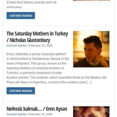
Çünkü Kürt Sorunu aslında sizin de
sorununuz.
CONTINUE READING
The Saturday Mothers in Turkey
/ Nicholas Glastonbury
Güneyin Işıkları
|
February 16, 2025
Every Saturday, a group of people gathers
in silent protest in Galatasaray Square in the
heart of Istanbul. This group, known as the
Saturday Mothers (Cumartesi Anneleri in
Turkish), is primarily composed of older
Kurdish women. The protests, which resemble those by the Madres del
Plaza del Mayo in Argentina, consist of the mothers (and […]
CONTINUE READING
Nefessiz kalmak… / Eren Aysan
Güneyin Işıkları
|
February 16, 2025