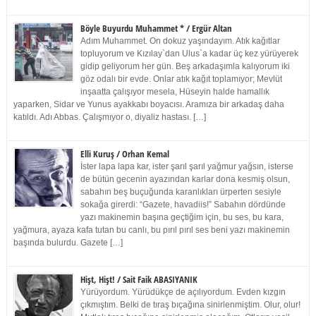
Böyle Buyurdu Muhammet * / Ergür Altan
Adım Muhammet. On dokuz yaşındayım. Atık kağıtlar
topluyorum ve Kızılay`dan Ulus`a kadar üç kez yürüyerek
gidip geliyorum her gün. Beş arkadaşımla kalıyorum iki
göz odalı bir evde. Onlar atık kağıt toplamıyor; Mevlüt
inşaatta çalışıyor mesela, Hüseyin halde hamallık
yaparken, Sidar ve Yunus ayakkabı boyacısı. Aramıza bir arkadaş daha
katıldı. Adı Abbas. Çalışmıyor o, diyaliz hastası. […]
Elli Kuruş / Orhan Kemal
İster lapa lapa kar, ister şarıl şarıl yağmur yağsın, isterse
de bütün gecenin ayazından karlar dona kesmiş olsun,
sabahın beş buçuğunda karanlıkları ürperten sesiyle
sokağa girerdi: “Gazete, havadiis!” Sabahın dördünde
yazı makinemin başına geçtiğim için, bu ses, bu kara,
yağmura, ayaza kafa tutan bu canlı, bu pırıl pırıl ses beni yazı makinemin
başında bulurdu. Gazete […]
Hişt, Hişt! / Sait Faik ABASIYANIK
Yürüyordum. Yürüdükçe de açılıyordum. Evden kızgın
çıkmıştım. Belki de tıraş bıçağına sinirlenmiştim. Olur, olur!