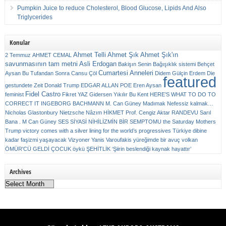
Pumpkin Juice to reduce Cholesterol, Blood Glucose, Lipids And Also
Triglycerides
Konular
Ahmet Telli
Ahmet Şık
Ahmet Şık'ın
2 Temmuz
AHMET CEMAL
savunmasının tam metni
Asli Erdogan
Bakişın Senin
Bağışıklık sistemi
Behçet
Cumartesi Anneleri
Aysan
Bu Tufandan Sonra
Cansu Çöl
Didem Gülçin Erdem
Die
featured
gestundete Zeit
Donald Trump
EDGAR ALLAN POE
Eren Aysan
Fidel Castro
feminist
Fikret YAZ
Gidersen Yıkılır Bu Kent
HERE’S WHAT TO DO TO
CORRECT IT
INGEBORG BACHMANN
M. Can Güney
Madımak
Nefessiz kalmak…
Nicholas Glastonbury
Nietzsche
Nâzım HİKMET
Prof. Cengiz Aktar
RANDEVU
Sarıl
Bana . M Can Güney
SES
SİYASİ NİHİLİZMİN BİR SEMPTOMU
the Saturday Mothers
Trump victory comes with a silver lining for the world’s progressives
Türkiye dibine
kadar faşizmi yaşayacak
Vizyoner
Yanis Varoufakis
yüreğimde bir avuç volkan
ÖMÜR'CÜ GELDİ ÇOCUK
öykü
ŞEHİTLİK
‘Şiirin beslendiği kaynak hayattır’
Archives
Archives