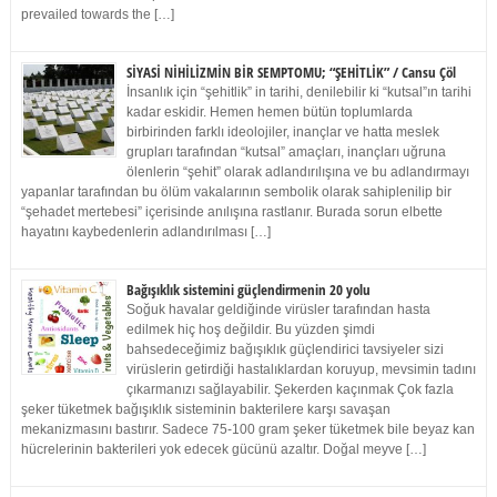
prevailed towards the […]
SİYASİ NİHİLİZMİN BİR SEMPTOMU; “ŞEHİTLİK” / Cansu Çöl
İnsanlık için “şehitlik” in tarihi, denilebilir ki “kutsal”ın tarihi
kadar eskidir. Hemen hemen bütün toplumlarda
birbirinden farklı ideolojiler, inançlar ve hatta meslek
grupları tarafından “kutsal” amaçları, inançları uğruna
ölenlerin “şehit” olarak adlandırılışına ve bu adlandırmayı
yapanlar tarafından bu ölüm vakalarının sembolik olarak sahiplenilip bir
“şehadet mertebesi” içerisinde anılışına rastlanır. Burada sorun elbette
hayatını kaybedenlerin adlandırılması […]
Bağışıklık sistemini güçlendirmenin 20 yolu
Soğuk havalar geldiğinde virüsler tarafından hasta
edilmek hiç hoş değildir. Bu yüzden şimdi
bahsedeceğimiz bağışıklık güçlendirici tavsiyeler sizi
virüslerin getirdiği hastalıklardan koruyup, mevsimin tadını
çıkarmanızı sağlayabilir. Şekerden kaçınmak Çok fazla
şeker tüketmek bağışıklık sisteminin bakterilere karşı savaşan
mekanizmasını bastırır. Sadece 75-100 gram şeker tüketmek bile beyaz kan
hücrelerinin bakterileri yok edecek gücünü azaltır. Doğal meyve […]