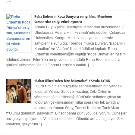
[…]
Reha Erdem’in Koca Dünya’si en iyi film, Menderes
Samancılar en iyi erkek oyuncu
Adana Büyükşehir Belediyesi tarafından düzenlenen 23.
Uluslararası Adana Film Festivali’nde ödüllen Çukurova
Üniversitesi Kongre Merkezi’nde yapılan törenle
sahiplerine sunuldu. Törende, “Koca Dünya”, “Babamın
Kanatları” ve “Albüm” filmleri ödülleri topladı. Reha
Erdem’in yönetmenliğini yaptığı “Koca Dünya” en iyi film
ödülünü alırken, Film-Yön en iyi yönetmen ödülü Reha Erdem’e, en iyi
görüntü yönetmeni ödülü Florent Herry’e sunuldu. […]
‘Bahar ülkesi’nden bize bakıyorlar* / Sevda AYDIN
Sürü filminin en duygusal sahnelerinden biri yandaki
fotoğraf. Yılmaz Güney’in yazdığı, Zeki Ökten’in
yönetmenliğini üstlendiği Sürü’nün setinden çıkan bu
fotoğrafın çekilmesinden yıllar sonra tek tek ayrıldılar
aramızdan Yaman Okay, Tuncel Kurtiz ve Tarık Akan…
#”Ölümü gömdüm, geliyorum. Bir sonbahar günüydü, geliyorum. Güneşler
buz gibiydi, geliyorum. Ve bütün kötülükler. Ölümün armaları gibiydi. Size
anlatırım, geliyorum.” […]