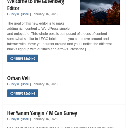
Welcome to the Gutenberg
Editor
Güneyin Işıkları
|
February 16, 2025
The goal of this new editor is to make
adding rich content to WordPress simple
and enjoyable. This whole post is composed of pieces of content—
somewhat similar to LEGO bricks—that you can move around and
interact with. Move your cursor around and you’ll notice the different
blocks light up with outlines and arrows. Press the […]
CONTINUE READING
Orhan Veli
Güneyin Işıkları
|
February 16, 2025
CONTINUE READING
Her Yanım Yangın / M Can Guney
Güneyin Işıkları
|
February 16, 2025