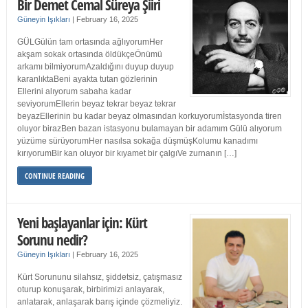
Bir Demet Cemal Süreya Şiiri
Güneyin Işıkları
|
February 16, 2025
GÜLGülün tam ortasında ağlıyorumHer
akşam sokak ortasında öldükçeÖnümü
arkamı bilmiyorumAzaldığını duyup duyup
karanlıktaBeni ayakta tutan gözlerinin
Ellerini alıyorum sabaha kadar
seviyorumEllerin beyaz tekrar beyaz tekrar
beyazEllerinin bu kadar beyaz olmasından korkuyorumİstasyonda tiren
oluyor birazBen bazan istasyonu bulamayan bir adamım Gülü alıyorum
yüzüme sürüyorumHer nasılsa sokağa düşmüşKolumu kanadımı
kırıyorumBir kan oluyor bir kıyamet bir çalgıVe zurnanın […]
CONTINUE READING
Yeni başlayanlar için: Kürt
Sorunu nedir?
Güneyin Işıkları
|
February 16, 2025
Kürt Sorununu silahsız, şiddetsiz, çatışmasız
oturup konuşarak, birbirimizi anlayarak,
anlatarak, anlaşarak barış içinde çözmeliyiz.