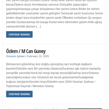
Her yanım yangın İnceden uzanır Sivas’aHer yanım sanki Bir uçurum
kenarıÖylece durur Kımıldamaz sanırsın DünyaNe yapacağını
şaşırmışAnlamaya çalışır anlaşılmazı Her yanım özlem Birikir bir nehrin
getirdiklerinde usulcaHer yanım gülüşleri Sımsıcak sarılır boynuma Sonra
birden düşer kara bulutlarHer yanım sanki Öfkeden sırılsıklam Şu yorgun
yürekte Durdurulamaz bir kavga Kurtul elem ellerinden gülüm Artık uğraş
zamanıdırArtık denizin […]
CONTINUE READING
Özlem / M Can Guney
Güneyin Işıkları
|
February 16, 2025
Bilmiyorum gülümKaç kez doğdu güneşKaç kez kızıllaştı dağların
tepeleriÖzledim seni Bir yanımda okyanusDuramaz işte öylece kıyılarda
sevişirBir yanımdaYanık kül rengi toprak sessizliğiSalınıp dururSokulur
yalnızlığıma kokun olur Gözlerim bir buruk gülümsemeDudağımda
buğusu öpüşlerinGeceler boyuÖzledim seni 2004 Haziran Sydney /
Toplumsal Kaynak / Memduh Güney
CONTINUE READING