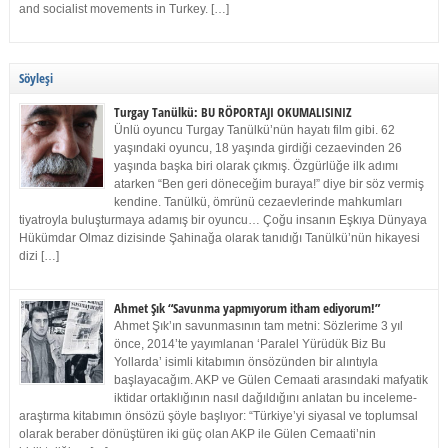
and socialist movements in Turkey. […]
Söyleşi
Turgay Tanülkü: BU RÖPORTAJI OKUMALISINIZ
Ünlü oyuncu Turgay Tanülkü’nün hayatı film gibi. 62
yaşındaki oyuncu, 18 yaşında girdiği cezaevinden 26
yaşında başka biri olarak çıkmış. Özgürlüğe ilk adımı
atarken “Ben geri döneceğim buraya!” diye bir söz vermiş
kendine. Tanülkü, ömrünü cezaevlerinde mahkumları
tiyatroyla buluşturmaya adamış bir oyuncu… Çoğu insanın Eşkıya Dünyaya
Hükümdar Olmaz dizisinde Şahinağa olarak tanıdığı Tanülkü’nün hikayesi
dizi […]
Ahmet Şık “Savunma yapmıyorum itham ediyorum!”
Ahmet Şık’ın savunmasının tam metni: Sözlerime 3 yıl
önce, 2014’te yayımlanan ‘Paralel Yürüdük Biz Bu
Yollarda’ isimli kitabımın önsözünden bir alıntıyla
başlayacağım. AKP ve Gülen Cemaati arasındaki mafyatik
iktidar ortaklığının nasıl dağıldığını anlatan bu inceleme-
araştırma kitabımın önsözü şöyle başlıyor: “Türkiye’yi siyasal ve toplumsal
olarak beraber dönüştüren iki güç olan AKP ile Gülen Cemaati’nin