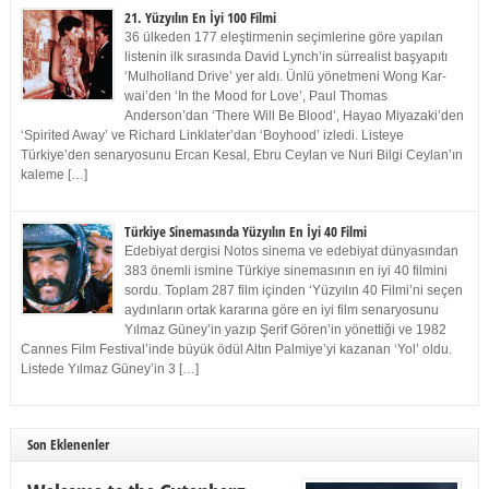
21. Yüzyılın En İyi 100 Filmi
36 ülkeden 177 eleştirmenin seçimlerine göre yapılan
listenin ilk sırasında David Lynch’in sürrealist başyapıtı
‘Mulholland Drive’ yer aldı. Ünlü yönetmeni Wong Kar-
wai’den ‘In the Mood for Love’, Paul Thomas
Anderson’dan ‘There Will Be Blood’, Hayao Miyazaki’den
‘Spirited Away’ ve Richard Linklater’dan ‘Boyhood’ izledi. Listeye
Türkiye’den senaryosunu Ercan Kesal, Ebru Ceylan ve Nuri Bilgi Ceylan’ın
kaleme […]
Türkiye Sinemasında Yüzyılın En İyi 40 Filmi
Edebiyat dergisi Notos sinema ve edebiyat dünyasından
383 önemli ismine Türkiye sinemasının en iyi 40 filmini
sordu. Toplam 287 film içinden ‘Yüzyılın 40 Filmi’ni seçen
aydınların ortak kararına göre en iyi film senaryosunu
Yılmaz Güney’in yazıp Şerif Gören’in yönettiği ve 1982
Cannes Film Festival’inde büyük ödül Altın Palmiye’yi kazanan ‘Yol’ oldu.
Listede Yılmaz Güney’in 3 […]
Son Eklenenler