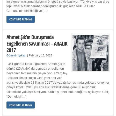
inceleme-araştırma kitabımın önsözü şöyle başlıyor: “Türkiye’yi siyasal ve
toplumsal olarak beraber dönüştüren iki güç olan AKP ile Gülen
Cemaati’nin birlikteliği ve […]
CONTINUE READING
Ahmet Şık’ın Duruşmada
Engellenen Savunması – ARALIK
2017
Güneyin Işıkları
|
February 16, 2025
361 gündür tutuklu gazeteci Ahmet Şık’ın
dünkü (25 Aralık) duruşmada engellenen
beyanının tam metnini yayınlıyoruz Yargıtay
Başkanı İsmail Rüştü Cirit, yeni adli yılın
açılışı vesilesiyle 23 Kasım 2017’de yaptığı konuşmada çok çarpıcı veriler
ortaya koydu. 2016 yılı adli suç istatistiklerine göre 80 milyonluk
ülkemizde yaklaşık 6 milyon 900bin şüpheli bulunduğunu açıklayan Cirit;
“Demek ki […]
CONTINUE READING