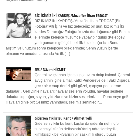
BİZ İKİMİZ İKİ KARDEŞ /Muzaffer İlhan ERDOST
BİZ İKİMİZ İKİ KARDEŞ /Muzaffer İlhan ERDOST (Bir
Fotoğraf Altı İçin) Ve biz geleceğiz bir gün, biz ikimiz İki
kardeş Duracağız Fotoğrafımızda durduğumuz gibi Benim
ellerimde kelepçe Yüzümde yapay bir gülüş (Kelepçeyi
yadırgamanın gülüşü belki İlk kez olduğu için Sonra
alıştım Ve unuttum sonra kelepçeyi bileklerimde) Senin yüzün İçerde
olmanın ve umudun arasında Ve ilk […]
SES / Nâzım HİKMET
Çeneni avuçlarının içine alıp, duvara dalıp kalma!. Çeneni
avuçlarının içine alma!. Kalk! Pencereye gel! Bak! Dışarda
gece bir cenup denizi gibi güzel, çarpıyor pencerene
dalgaları.. Gel! Dinle havaları: havalar seslerin yoludur, havalar seslerle
doludur: toprağın, suyun, yıldızların ve bizim seslerimizle… Pencereye gel!
Havaları dinle bir: Sesimiz yanındadır, sesimiz seninledir…
Gidersen Yıkılır Bu Kent / Ahmet Telli
Gidersen yıkılır bu kent, kuşlar da giderBir nehir gibi
susarım yüzünün deltasındaYanlış adreslerdeydik,
kimliksizdik belkiSarışın bir şaşkınlık olurdu bütün