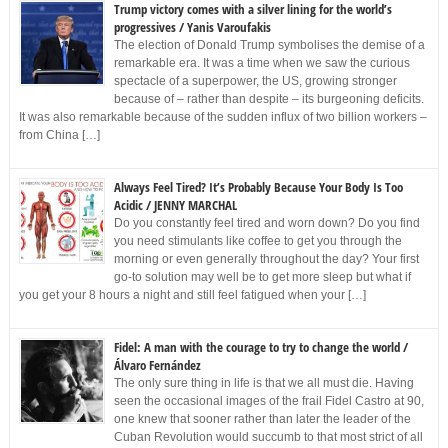
Trump victory comes with a silver lining for the world’s
progressives / Yanis Varoufakis
The election of Donald Trump symbolises the demise of a
remarkable era. It was a time when we saw the curious
spectacle of a superpower, the US, growing stronger
because of – rather than despite – its burgeoning deficits.
It was also remarkable because of the sudden influx of two billion workers –
from China […]
Always Feel Tired? It’s Probably Because Your Body Is Too
Acidic / JENNY MARCHAL
Do you constantly feel tired and worn down? Do you find
you need stimulants like coffee to get you through the
morning or even generally throughout the day? Your first
go-to solution may well be to get more sleep but what if
you get your 8 hours a night and still feel fatigued when your […]
Fidel: A man with the courage to try to change the world /
Álvaro Fernández
The only sure thing in life is that we all must die. Having
seen the occasional images of the frail Fidel Castro at 90,
one knew that sooner rather than later the leader of the
Cuban Revolution would succumb to that most strict of all