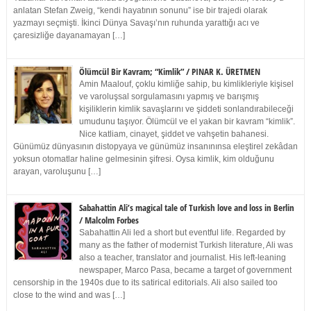
anlatan Stefan Zweig, “kendi hayatının sonunu” ise bir trajedi olarak
yazmayı seçmişti. İkinci Dünya Savaşı’nın ruhunda yarattığı acı ve
çaresizliğe dayanamayan […]
Ölümcül Bir Kavram; “Kimlik” / PINAR K. ÜRETMEN
Amin Maalouf, çoklu kimliğe sahip, bu kimlikleriyle kişisel
ve varoluşsal sorgulamasını yapmış ve barışmış
kişiliklerin kimlik savaşlarını ve şiddeti sonlandırabileceği
umudunu taşıyor. Ölümcül ve el yakan bir kavram “kimlik”.
Nice katliam, cinayet, şiddet ve vahşetin bahanesi.
Günümüz dünyasının distopyaya ve günümüz insanınınsa eleştirel zekâdan
yoksun otomatlar haline gelmesinin şifresi. Oysa kimlik, kim olduğunu
arayan, varoluşunu […]
Sabahattin Ali’s magical tale of Turkish love and loss in Berlin
/ Malcolm Forbes
Sabahattin Ali led a short but eventful life. Regarded by
many as the father of modernist Turkish literature, Ali was
also a teacher, translator and journalist. His left-leaning
newspaper, Marco Pasa, became a target of government
censorship in the 1940s due to its satirical editorials. Ali also sailed too
close to the wind and was […]