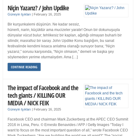
Niçin Yazarız? / John Updike
Güneyin Işıkları
|
February 16, 2025
Bir kurşunkalemi düşünün. Ne kadar sessiz,
hünerli, narin, küçüktür ama mucizeler yaratır! Onun bir dokunuşuyla
dünyalar vücut bulur; tehlikesiz bir kaplan, ağırlığı olmayan buharlı bir
silindir, masrafsız bir saray. John Updike Konu başlığım, bu sanat
festivalinde kendimi kısaca anlatma olanağı sunuyor bana; “Niçin
yazarız,” sorusu karşısında, “Niçin olmasın,” demeli ve başka şey
söylemeden yerime oturmalıydım. Ama […]
CONTINUE READING
The impact of Facebook and the
tech giants / KILLING OUR
MEDIA / NICK FEIK
Güneyin Işıkları
|
February 16, 2025
Facebook CEO and chairman Mark Zuckerberg at the APEC CEO Summit
2016 in Lima, Peru. © Ernesto Benavides / AFP / Getty Images “Today I
want to focus on the most important question of all,” wrote Facebook CEO
Mark Zuckerberg. “Are we building the world we all want?” The “social