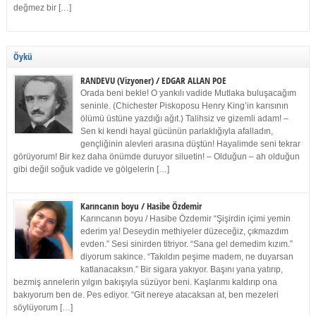
değmez bir […]
Öykü
RANDEVU (Vizyoner) / EDGAR ALLAN POE
Orada beni bekle! O yankılı vadide Mutlaka buluşacağım
seninle. (Chichester Piskoposu Henry King’in karısının
ölümü üstüne yazdığı ağıt.) Talihsiz ve gizemli adam! –
Sen ki kendi hayal gücünün parlaklığıyla afalladın,
gençliğinin alevleri arasına düştün! Hayalimde seni tekrar
görüyorum! Bir kez daha önümde duruyor siluetin! – Olduğun – ah olduğun
gibi değil soğuk vadide ve gölgelerin […]
Karıncanın boyu / Hasibe Özdemir
Karıncanın boyu / Hasibe Özdemir “Şişirdin içimi yemin
ederim ya! Deseydin methiyeler düzeceğiz, çıkmazdım
evden.” Sesi sinirden titriyor. “Sana gel demedim kızım.”
diyorum sakince. “Takıldın peşime madem, ne duyarsan
katlanacaksın.” Bir sigara yakıyor. Başını yana yatırıp,
bezmiş annelerin yılgın bakışıyla süzüyor beni. Kaşlarımı kaldırıp ona
bakıyorum ben de. Pes ediyor. “Git nereye atacaksan at, ben mezeleri
söylüyorum […]