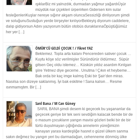
ışıklarBiz mi yalnızdık, durmadan yağmur yağardıÜşür
müydük nar çiçekleri ürperirken Gidersen kim sular
fesleğenleriKuşlar nereye sığınır akşam oluncaSessizliği dinliyorum şimdi
ve soluğunuSustuğun yerde birşeyler kırılıyorBekleyiş diyorum caddelere,
dalıp gidiyorsun Adını yazıyorum bütün otobüs duraklarınaÖpüştüğümüz
her yer […]
ÖMÜR’CÜ GELDİ ÇOCUK ! / Fikret YAZ
Beklemez. Topla arta kalanı Pencereden satıver çocuk …
Kuytu köşe söz verilmişler Süründürür öldürmez. Süpür
gitsen Geç oldu istemez… Küskün yıldız asardım Kırılgan
şiire Yetmez diye geceme.. Unutma ! Çıkın et heybeme…
Bak orda bir kaç imge kalmış Eski bir Şair’den miras.
Nasılsa son dizeye saklanmış. İyi bak eskitme ! Sana kalsın… Resme
ısınmamıştım. Bir […]
Sarıl Bana / M Can Güney
SARIL BANA şimdi desem ki geçecek bu yaşananlar da
geçecek geriye bir tek seni sevdiğim kalacak bende bir de
o masum çocukların yangın mavisi gözleri belki bir de bir
türlü duyulmayan çığlığında annelerin yüreğimizin
kanayan yarası kardeşliğe hasret o güzel ülkem sanma
sakın değmez bu yangın yeri bu darmadağan, cehenneme dönmüş ülke