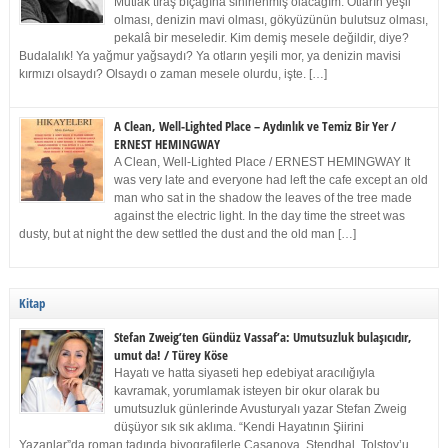
Mutlak tıraş bıçağına sinirlenmiş olacağım. Otların yeşil
olması, denizin mavi olması, gökyüzünün bulutsuz olması,
pekalâ bir meseledir. Kim demiş mesele değildir, diye?
Budalalık! Ya yağmur yağsaydı? Ya otların yeşili mor, ya denizin mavisi
kırmızı olsaydı? Olsaydı o zaman mesele olurdu, işte. […]
A Clean, Well-Lighted Place – Aydınlık ve Temiz Bir Yer /
ERNEST HEMINGWAY
A Clean, Well-Lighted Place / ERNEST HEMINGWAY It
was very late and everyone had left the cafe except an old
man who sat in the shadow the leaves of the tree made
against the electric light. In the day time the street was
dusty, but at night the dew settled the dust and the old man […]
Kitap
Stefan Zweig’ten Gündüz Vassaf’a: Umutsuzluk bulaşıcıdır,
umut da! / Türey Köse
Hayatı ve hatta siyaseti hep edebiyat aracılığıyla
kavramak, yorumlamak isteyen bir okur olarak bu
umutsuzluk günlerinde Avusturyalı yazar Stefan Zweig
düşüyor sık sık aklıma. “Kendi Hayatının Şiirini
Yazanlar”da roman tadında biyografilerle Casanova, Stendhal, Tolstoy’u