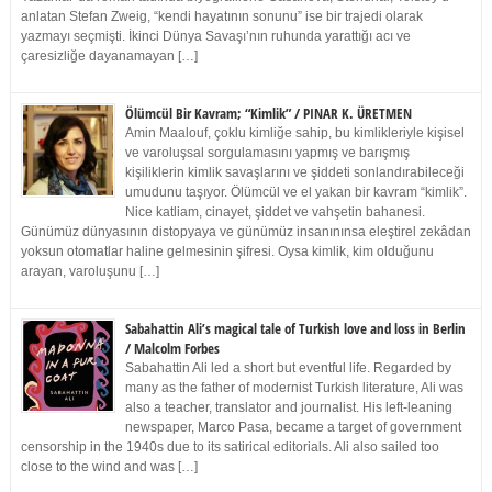
anlatan Stefan Zweig, “kendi hayatının sonunu” ise bir trajedi olarak
yazmayı seçmişti. İkinci Dünya Savaşı’nın ruhunda yarattığı acı ve
çaresizliğe dayanamayan […]
Ölümcül Bir Kavram; “Kimlik” / PINAR K. ÜRETMEN
Amin Maalouf, çoklu kimliğe sahip, bu kimlikleriyle kişisel
ve varoluşsal sorgulamasını yapmış ve barışmış
kişiliklerin kimlik savaşlarını ve şiddeti sonlandırabileceği
umudunu taşıyor. Ölümcül ve el yakan bir kavram “kimlik”.
Nice katliam, cinayet, şiddet ve vahşetin bahanesi.
Günümüz dünyasının distopyaya ve günümüz insanınınsa eleştirel zekâdan
yoksun otomatlar haline gelmesinin şifresi. Oysa kimlik, kim olduğunu
arayan, varoluşunu […]
Sabahattin Ali’s magical tale of Turkish love and loss in Berlin
/ Malcolm Forbes
Sabahattin Ali led a short but eventful life. Regarded by
many as the father of modernist Turkish literature, Ali was
also a teacher, translator and journalist. His left-leaning
newspaper, Marco Pasa, became a target of government
censorship in the 1940s due to its satirical editorials. Ali also sailed too
close to the wind and was […]