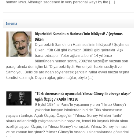
human laws. Although saddened in very personal ways by the […]
Sinema
Diyarbekirli Samo’nun Hazinses’inin hikâyesi! / Şeyhmus
Diken
Diyarbekirli Samo’nun Hazinses’inin hikâyesi! / Şeyhmus
Diken “Bir Gül gibi kıvraktır Bülbül gibi şakraktır Aşk
bana ızdıraptır Yeter ağlatma beni” 14 yıl önce
ölümünden hemen sonra, 2002’de yazdığım yazının son
paragrafında demiştim ki: “Diyarbekirliydi, Ermeniydi, hazin sesliydi ve
Samo’ydu. Belki de ardından söylenecek şarkısını yıllar evvel mezar taşına
kendisi kazımıştı. Duyan ağlar, gören ağlar, böyle […]
“Türk sinemasında oyunculuk Yılmaz Güney ile zirveye ulaşır”
Agâh Özgüç / KADİR İNCESU
9 Eylül 1984’te Paris’te yaşamını yitiren Yılmaz Güney’i
yakından tanıyan isimlerden biri de Türk sinemasının
yaşayan tarihçisi Agâh Özgüç. Özgüç’ün “Yılmaz Güney Filmleri Tarihi”
olarak adlandırdığı çalışması tam bir başvuru, temel bir kaynak kitabı olma
özelliği taşıyor. Özgüç ile Yılmaz Güney’i konuştuk. Yılmaz Güney ile nasıl
ve ne zaman tanıştınız? Yılmaz Güney’in Anadolu sinemalarında gösterimi