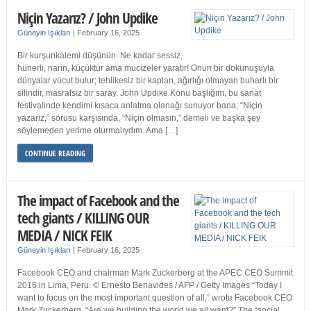
Niçin Yazarız? / John Updike
Güneyin Işıkları
|
February 16, 2025
Bir kurşunkalemi düşünün. Ne kadar sessiz,
hünerli, narin, küçüktür ama mucizeler yaratır! Onun bir dokunuşuyla
dünyalar vücut bulur; tehlikesiz bir kaplan, ağırlığı olmayan buharlı bir
silindir, masrafsız bir saray. John Updike Konu başlığım, bu sanat
festivalinde kendimi kısaca anlatma olanağı sunuyor bana; “Niçin
yazarız,” sorusu karşısında, “Niçin olmasın,” demeli ve başka şey
söylemeden yerime oturmalıydım. Ama […]
CONTINUE READING
The impact of Facebook and the
tech giants / KILLING OUR
MEDIA / NICK FEIK
Güneyin Işıkları
|
February 16, 2025
Facebook CEO and chairman Mark Zuckerberg at the APEC CEO Summit
2016 in Lima, Peru. © Ernesto Benavides / AFP / Getty Images “Today I
want to focus on the most important question of all,” wrote Facebook CEO
Mark Zuckerberg. “Are we building the world we all want?” The “social