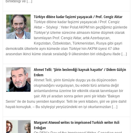
birlikteliği ve […]
Türkiye dibine kadar faşizmi yaşayacak / Prof. Cengiz Aktar
Türkiye dibine kadar faşizmi yaşayacak / Prof. Cengiz
Aktar – Söyleşi : Yeter Polat AKPM’nin geçtiğimiz günlerde
Türkiye’yi izleme sürecine almasını küme düşmek olarak
tanımlayan Prof. Cengiz Aktar, artık Azerbaycan,
Kırgızistan, Özbekistan, Türkmenistan, Rusya gibi gayri
demokratik ülkelerle aynı kümede olan Türkiye’nin AKPM üyesi 47 ülke
arasından ikinci küme olarak sıraladığı 9 ülkesinden biri olduğunu ifade […]
Ahmet Telli: ‘Şiirin beslendiği kaynak hayattır’ / Didem Gülçin
Erdem
Ahmet Telli, şiirin tümüyle duygu ya da düşünceden
oluşmadığını vurgulayan, bu edebi türü anlama değil
anlamlandırma üzerine bir etkinlik olarak tanımlayan bir
şair. Altı yıl aradan sonra gelen yeni şiir kitabı “Bakışın
Senin” ile de bunu yeniden kanıtlıyor. Telli ile yeni kitabını, şiiri ve şiire dahil
hayatı konuştuk. – Bu söyleşiyi yeryüzündeki en iyi okurlarınızdan […]
Margaret Atwood writes to imprisoned Turkish writer Asli
Erdoğan