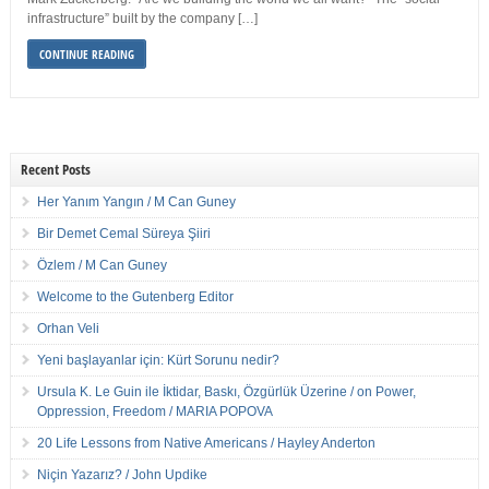
infrastructure” built by the company […]
CONTINUE READING
Recent Posts
Her Yanım Yangın / M Can Guney
Bir Demet Cemal Süreya Şiiri
Özlem / M Can Guney
Welcome to the Gutenberg Editor
Orhan Veli
Yeni başlayanlar için: Kürt Sorunu nedir?
Ursula K. Le Guin ile İktidar, Baskı, Özgürlük Üzerine / on Power,
Oppression, Freedom / MARIA POPOVA
20 Life Lessons from Native Americans / Hayley Anderton
Niçin Yazarız? / John Updike