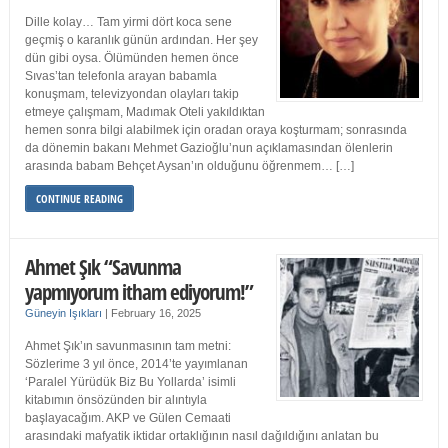
Dille kolay… Tam yirmi dört koca sene
geçmiş o karanlık günün ardından. Her şey
dün gibi oysa. Ölümünden hemen önce
Sıvas’tan telefonla arayan babamla
konuşmam, televizyondan olayları takip
etmeye çalışmam, Madımak Oteli yakıldıktan
hemen sonra bilgi alabilmek için oradan oraya koşturmam; sonrasında
da dönemin bakanı Mehmet Gazioğlu’nun açıklamasından ölenlerin
arasında babam Behçet Aysan’ın olduğunu öğrenmem… […]
CONTINUE READING
Ahmet Şık “Savunma
yapmıyorum itham ediyorum!”
Güneyin Işıkları
|
February 16, 2025
Ahmet Şık’ın savunmasının tam metni:
Sözlerime 3 yıl önce, 2014’te yayımlanan
‘Paralel Yürüdük Biz Bu Yollarda’ isimli
kitabımın önsözünden bir alıntıyla
başlayacağım. AKP ve Gülen Cemaati
arasındaki mafyatik iktidar ortaklığının nasıl dağıldığını anlatan bu