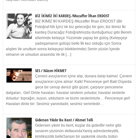
BİZ İKİMİZ İKİ KARDEŞ /Muzaffer İlhan ERDOST
BİZ İKİMİZ İKİ KARDEŞ /Muzaffer İlhan ERDOST (Bir
Fotoğraf Altı İçin) Ve biz geleceğiz bir gün, biz ikimiz İki
kardeş Duracağız Fotoğrafımızda durduğumuz gibi Benim
ellerimde kelepçe Yüzümde yapay bir gülüş (Kelepçeyi
yadırgamanın gülüşü belki İlk kez olduğu için Sonra
alıştım Ve unuttum sonra kelepçeyi bileklerimde) Senin yüzün İçerde
olmanın ve umudun arasında Ve ilk […]
SES / Nâzım HİKMET
Çeneni avuçlarının içine alıp, duvara dalıp kalma!. Çeneni
avuçlarının içine alma!. Kalk! Pencereye gel! Bak! Dışarda
gece bir cenup denizi gibi güzel, çarpıyor pencerene
dalgaları.. Gel! Dinle havaları: havalar seslerin yoludur, havalar seslerle
doludur: toprağın, suyun, yıldızların ve bizim seslerimizle… Pencereye gel!
Havaları dinle bir: Sesimiz yanındadır, sesimiz seninledir…
Gidersen Yıkılır Bu Kent / Ahmet Telli
Gidersen yıkılır bu kent, kuşlar da giderBir nehir gibi
susarım yüzünün deltasındaYanlış adreslerdeydik,
kimliksizdik belkiSarışın bir şaşkınlık olurdu bütün