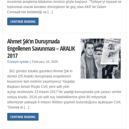
inceleme-araştırma kitabımın önsözü şöyle başlıyor: “Türkiye’yi siyasal ve
toplumsal olarak beraber dönüştüren iki güç olan AKP ile Gülen
Cemaati’nin birlikteliği ve […]
CONTINUE READING
Ahmet Şık’ın Duruşmada
Engellenen Savunması – ARALIK
2017
Güneyin Işıkları
|
February 16, 2025
361 gündür tutuklu gazeteci Ahmet Şık’ın
dünkü (25 Aralık) duruşmada engellenen
beyanının tam metnini yayınlıyoruz Yargıtay
Başkanı İsmail Rüştü Cirit, yeni adli yılın
açılışı vesilesiyle 23 Kasım 2017’de yaptığı konuşmada çok çarpıcı veriler
ortaya koydu. 2016 yılı adli suç istatistiklerine göre 80 milyonluk
ülkemizde yaklaşık 6 milyon 900bin şüpheli bulunduğunu açıklayan Cirit;
“Demek ki […]
CONTINUE READING