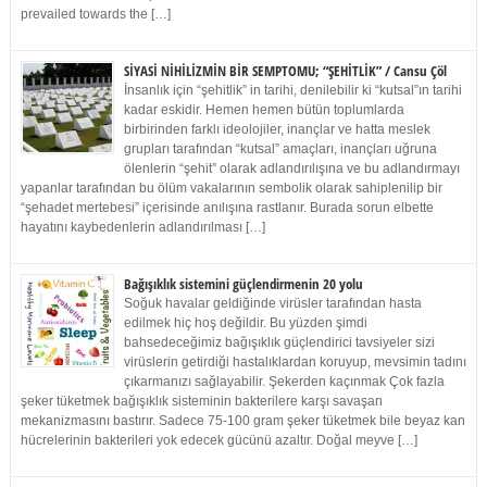
prevailed towards the […]
SİYASİ NİHİLİZMİN BİR SEMPTOMU; “ŞEHİTLİK” / Cansu Çöl
İnsanlık için “şehitlik” in tarihi, denilebilir ki “kutsal”ın tarihi
kadar eskidir. Hemen hemen bütün toplumlarda
birbirinden farklı ideolojiler, inançlar ve hatta meslek
grupları tarafından “kutsal” amaçları, inançları uğruna
ölenlerin “şehit” olarak adlandırılışına ve bu adlandırmayı
yapanlar tarafından bu ölüm vakalarının sembolik olarak sahiplenilip bir
“şehadet mertebesi” içerisinde anılışına rastlanır. Burada sorun elbette
hayatını kaybedenlerin adlandırılması […]
Bağışıklık sistemini güçlendirmenin 20 yolu
Soğuk havalar geldiğinde virüsler tarafından hasta
edilmek hiç hoş değildir. Bu yüzden şimdi
bahsedeceğimiz bağışıklık güçlendirici tavsiyeler sizi
virüslerin getirdiği hastalıklardan koruyup, mevsimin tadını
çıkarmanızı sağlayabilir. Şekerden kaçınmak Çok fazla
şeker tüketmek bağışıklık sisteminin bakterilere karşı savaşan
mekanizmasını bastırır. Sadece 75-100 gram şeker tüketmek bile beyaz kan
hücrelerinin bakterileri yok edecek gücünü azaltır. Doğal meyve […]