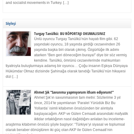
and socialist movements in Turkey. […]
Söyleşi
Turgay Tanülkü: BU RÖPORTAJI OKUMALISINIZ
Ünlü oyuncu Turgay Tanülkü’nün hayatı film gibi. 62
yaşındaki oyuncu, 18 yaşında girdiği cezaevinden 26
yaşında başka biri olarak çıkmış. Özgürlüğe ilk adımı
atarken “Ben geri döneceğim buraya!” diye bir söz vermiş
kendine. Tanülkü, ömrünü cezaevlerinde mahkumları
tiyatroyla buluşturmaya adamış bir oyuncu… Çoğu insanın Eşkıya Dünyaya
Hükümdar Olmaz dizisinde Şahinağa olarak tanıdığı Tanülkü’nün hikayesi
dizi […]
Ahmet Şık “Savunma yapmıyorum itham ediyorum!”
Ahmet Şık’ın savunmasının tam metni: Sözlerime 3 yıl
önce, 2014’te yayımlanan ‘Paralel Yürüdük Biz Bu
Yollarda’ isimli kitabımın önsözünden bir alıntıyla
başlayacağım. AKP ve Gülen Cemaati arasındaki mafyatik
iktidar ortaklığının nasıl dağıldığını anlatan bu inceleme-
araştırma kitabımın önsözü şöyle başlıyor: “Türkiye’yi siyasal ve toplumsal
olarak beraber dönüştüren iki güç olan AKP ile Gülen Cemaati’nin