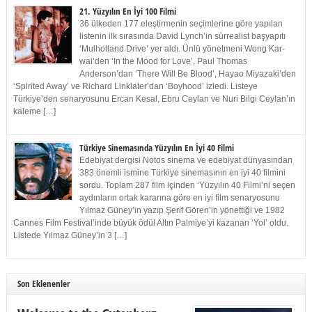
21. Yüzyılın En İyi 100 Filmi
36 ülkeden 177 eleştirmenin seçimlerine göre yapılan
listenin ilk sırasında David Lynch’in sürrealist başyapıtı
‘Mulholland Drive’ yer aldı. Ünlü yönetmeni Wong Kar-
wai’den ‘In the Mood for Love’, Paul Thomas
Anderson’dan ‘There Will Be Blood’, Hayao Miyazaki’den
‘Spirited Away’ ve Richard Linklater’dan ‘Boyhood’ izledi. Listeye
Türkiye’den senaryosunu Ercan Kesal, Ebru Ceylan ve Nuri Bilgi Ceylan’ın
kaleme […]
Türkiye Sinemasında Yüzyılın En İyi 40 Filmi
Edebiyat dergisi Notos sinema ve edebiyat dünyasından
383 önemli ismine Türkiye sinemasının en iyi 40 filmini
sordu. Toplam 287 film içinden ‘Yüzyılın 40 Filmi’ni seçen
aydınların ortak kararına göre en iyi film senaryosunu
Yılmaz Güney’in yazıp Şerif Gören’in yönettiği ve 1982
Cannes Film Festival’inde büyük ödül Altın Palmiye’yi kazanan ‘Yol’ oldu.
Listede Yılmaz Güney’in 3 […]
Son Eklenenler