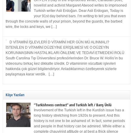
On PEN’s Day of the Imprisoned Writer, Canadian poet,
novelist and activist Margaret Atwood writes to imprisoned
Turkish writer Asli Erdoğan. Dear Asli Erdogan, Today is
your 91st day behind bars. I’m writing to tell you that even
through the concrete walls of your prison, beyond the guards, the barbed
wire, the locks and keys, we […]
D VİTAMİNİ İŞLEVLERİ D VİTAMİNİ HER GÜN MÜ ALINMALI?
İSTENİLEN D VİTAMİNİ DÜZEYİNE ERİŞİLMESİ VE O DÜZEYİN
KORUNMASININ HASTALIKLARI ÖNLEME VE TEDAVİ ETMEDEKİ ROLÜ
South Carolina Tıp Üniversitesi profesörlerinden Dr. Bruce W. Hollis’in bu
videosunu birkaç kez dikkatle izledik. D vitamininin vücuttaki işlevleri
hakkında çok güzel bilgilendiriyor. Anladıklarımızı özetleyerek sizlerle
paylaşmaya karar verdik. […]
Köşe Yazıları
“Turkishness contract” and Turkish left / Barış Ünlü
Involvement of the Turkish left in the Kurdish issue has a
long history stretching from 1920s to present. And this
history is not one to be ashamed of. In fact, some periods
and people in that history can be admired. While either a
complete chauvinist attitude or at best a thick silence