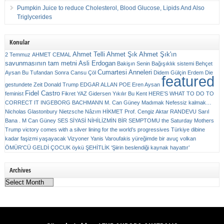
Pumpkin Juice to reduce Cholesterol, Blood Glucose, Lipids And Also
Triglycerides
Konular
Ahmet Telli
Ahmet Şık
Ahmet Şık'ın
2 Temmuz
AHMET CEMAL
savunmasının tam metni
Asli Erdogan
Bakişın Senin
Bağışıklık sistemi
Behçet
Cumartesi Anneleri
Aysan
Bu Tufandan Sonra
Cansu Çöl
Didem Gülçin Erdem
Die
featured
gestundete Zeit
Donald Trump
EDGAR ALLAN POE
Eren Aysan
Fidel Castro
feminist
Fikret YAZ
Gidersen Yıkılır Bu Kent
HERE’S WHAT TO DO TO
CORRECT IT
INGEBORG BACHMANN
M. Can Güney
Madımak
Nefessiz kalmak…
Nicholas Glastonbury
Nietzsche
Nâzım HİKMET
Prof. Cengiz Aktar
RANDEVU
Sarıl
Bana . M Can Güney
SES
SİYASİ NİHİLİZMİN BİR SEMPTOMU
the Saturday Mothers
Trump victory comes with a silver lining for the world’s progressives
Türkiye dibine
kadar faşizmi yaşayacak
Vizyoner
Yanis Varoufakis
yüreğimde bir avuç volkan
ÖMÜR'CÜ GELDİ ÇOCUK
öykü
ŞEHİTLİK
‘Şiirin beslendiği kaynak hayattır’
Archives
Archives