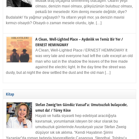
Mutlak tıraş bıçağına sinirlenmiş olacağım. Otların yeşil
olması, denizin mavi olması, gökyüzünün bulutsuz olması,
pekalâ bir meseledir. Kim demiş mesele değildir, diye?
Budalalık! Ya yağmur yağsaydı? Ya otların yeşili mor, ya denizin mavisi
kırmızı olsaydı? Olsaydı o zaman mesele olurdu, işte. […]
A Clean, Well-Lighted Place – Aydınlık ve Temiz Bir Yer /
ERNEST HEMINGWAY
A Clean, Well-Lighted Place / ERNEST HEMINGWAY It
was very late and everyone had left the cafe except an old
man who sat in the shadow the leaves of the tree made
against the electric light. In the day time the street was
dusty, but at night the dew settled the dust and the old man […]
Kitap
Stefan Zweig’ten Gündüz Vassaf’a: Umutsuzluk bulaşıcıdır,
umut da! / Türey Köse
Hayatı ve hatta siyaseti hep edebiyat aracılığıyla
kavramak, yorumlamak isteyen bir okur olarak bu
umutsuzluk günlerinde Avusturyalı yazar Stefan Zweig
düşüyor sık sık aklıma. “Kendi Hayatının Şiirini
Yazanlar”da roman tadında biyografilerle Casanova, Stendhal, Tolstoy’u