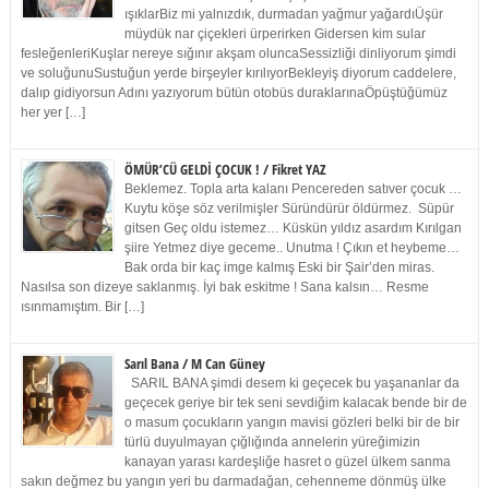
ışıklarBiz mi yalnızdık, durmadan yağmur yağardıÜşür
müydük nar çiçekleri ürperirken Gidersen kim sular
fesleğenleriKuşlar nereye sığınır akşam oluncaSessizliği dinliyorum şimdi
ve soluğunuSustuğun yerde birşeyler kırılıyorBekleyiş diyorum caddelere,
dalıp gidiyorsun Adını yazıyorum bütün otobüs duraklarınaÖpüştüğümüz
her yer […]
ÖMÜR’CÜ GELDİ ÇOCUK ! / Fikret YAZ
Beklemez. Topla arta kalanı Pencereden satıver çocuk …
Kuytu köşe söz verilmişler Süründürür öldürmez. Süpür
gitsen Geç oldu istemez… Küskün yıldız asardım Kırılgan
şiire Yetmez diye geceme.. Unutma ! Çıkın et heybeme…
Bak orda bir kaç imge kalmış Eski bir Şair’den miras.
Nasılsa son dizeye saklanmış. İyi bak eskitme ! Sana kalsın… Resme
ısınmamıştım. Bir […]
Sarıl Bana / M Can Güney
SARIL BANA şimdi desem ki geçecek bu yaşananlar da
geçecek geriye bir tek seni sevdiğim kalacak bende bir de
o masum çocukların yangın mavisi gözleri belki bir de bir
türlü duyulmayan çığlığında annelerin yüreğimizin
kanayan yarası kardeşliğe hasret o güzel ülkem sanma
sakın değmez bu yangın yeri bu darmadağan, cehenneme dönmüş ülke