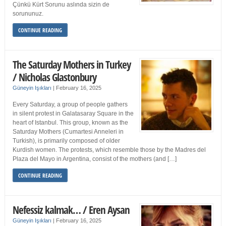
Çünkü Kürt Sorunu aslında sizin de
sorununuz.
CONTINUE READING
The Saturday Mothers in Turkey
/ Nicholas Glastonbury
Güneyin Işıkları
|
February 16, 2025
Every Saturday, a group of people gathers
in silent protest in Galatasaray Square in the
heart of Istanbul. This group, known as the
Saturday Mothers (Cumartesi Anneleri in
Turkish), is primarily composed of older
Kurdish women. The protests, which resemble those by the Madres del
Plaza del Mayo in Argentina, consist of the mothers (and […]
CONTINUE READING
Nefessiz kalmak… / Eren Aysan
Güneyin Işıkları
|
February 16, 2025