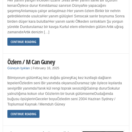
Her yanım yangın İnceden uzanır Sivas’aHer yanım sanki Bir uçurum
kenarıÖylece durur Kımıldamaz sanırsın DünyaNe yapacağını
şaşırmışAnlamaya çalışır anlaşılmazı Her yanım özlem Birikir bir nehrin
getirdiklerinde usulcaHer yanım gülüşleri Sımsıcak sarılır boynuma Sonra
birden düşer kara bulutlarHer yanım sanki Öfkeden sırılsıklam Şu yorgun
yürekte Durdurulamaz bir kavga Kurtul elem ellerinden gülüm Artık uğraş
zamanıdırArtık denizin […]
CONTINUE READING
Özlem / M Can Guney
Güneyin Işıkları
|
February 16, 2025
Bilmiyorum gülümKaç kez doğdu güneşKaç kez kızıllaştı dağların
tepeleriÖzledim seni Bir yanımda okyanusDuramaz işte öylece kıyılarda
sevişirBir yanımdaYanık kül rengi toprak sessizliğiSalınıp dururSokulur
yalnızlığıma kokun olur Gözlerim bir buruk gülümsemeDudağımda
buğusu öpüşlerinGeceler boyuÖzledim seni 2004 Haziran Sydney /
Toplumsal Kaynak / Memduh Güney
CONTINUE READING