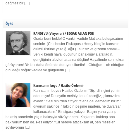
değmez bir […]
Öykü
RANDEVU (Vizyoner) / EDGAR ALLAN POE
Orada beni bekle! O yankılı vadide Mutlaka buluşacağım
seninle. (Chichester Piskoposu Henry King’in karısının
ölümü üstüne yazdığı ağıt.) Talihsiz ve gizemli adam! –
Sen ki kendi hayal gücünün parlaklığıyla afalladın,
gençliğinin alevleri arasına düştün! Hayalimde seni tekrar
görüyorum! Bir kez daha önümde duruyor siluetin! – Olduğun – ah olduğun
gibi değil soğuk vadide ve gölgelerin […]
Karıncanın boyu / Hasibe Özdemir
Karıncanın boyu / Hasibe Özdemir “Şişirdin içimi yemin
ederim ya! Deseydin methiyeler düzeceğiz, çıkmazdım
evden.” Sesi sinirden titriyor. “Sana gel demedim kızım.”
diyorum sakince. “Takıldın peşime madem, ne duyarsan
katlanacaksın.” Bir sigara yakıyor. Başını yana yatırıp,
bezmiş annelerin yılgın bakışıyla süzüyor beni. Kaşlarımı kaldırıp ona
bakıyorum ben de. Pes ediyor. “Git nereye atacaksan at, ben mezeleri
söylüyorum […]