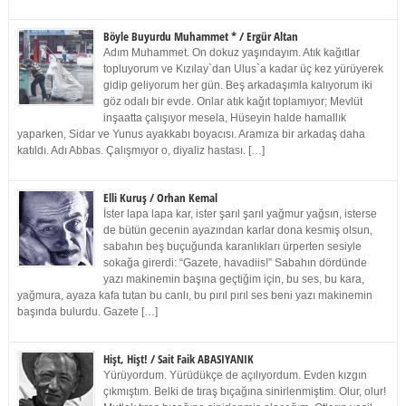
Böyle Buyurdu Muhammet * / Ergür Altan
Adım Muhammet. On dokuz yaşındayım. Atık kağıtlar
topluyorum ve Kızılay`dan Ulus`a kadar üç kez yürüyerek
gidip geliyorum her gün. Beş arkadaşımla kalıyorum iki
göz odalı bir evde. Onlar atık kağıt toplamıyor; Mevlüt
inşaatta çalışıyor mesela, Hüseyin halde hamallık
yaparken, Sidar ve Yunus ayakkabı boyacısı. Aramıza bir arkadaş daha
katıldı. Adı Abbas. Çalışmıyor o, diyaliz hastası. […]
Elli Kuruş / Orhan Kemal
İster lapa lapa kar, ister şarıl şarıl yağmur yağsın, isterse
de bütün gecenin ayazından karlar dona kesmiş olsun,
sabahın beş buçuğunda karanlıkları ürperten sesiyle
sokağa girerdi: “Gazete, havadiis!” Sabahın dördünde
yazı makinemin başına geçtiğim için, bu ses, bu kara,
yağmura, ayaza kafa tutan bu canlı, bu pırıl pırıl ses beni yazı makinemin
başında bulurdu. Gazete […]
Hişt, Hişt! / Sait Faik ABASIYANIK
Yürüyordum. Yürüdükçe de açılıyordum. Evden kızgın
çıkmıştım. Belki de tıraş bıçağına sinirlenmiştim. Olur, olur!