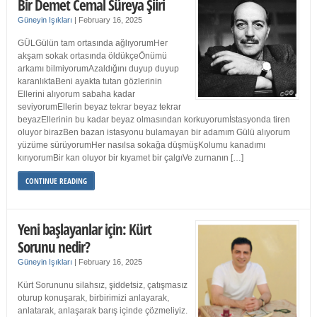
Bir Demet Cemal Süreya Şiiri
Güneyin Işıkları
|
February 16, 2025
GÜLGülün tam ortasında ağlıyorumHer
akşam sokak ortasında öldükçeÖnümü
arkamı bilmiyorumAzaldığını duyup duyup
karanlıktaBeni ayakta tutan gözlerinin
Ellerini alıyorum sabaha kadar
seviyorumEllerin beyaz tekrar beyaz tekrar
beyazEllerinin bu kadar beyaz olmasından korkuyorumİstasyonda tiren
oluyor birazBen bazan istasyonu bulamayan bir adamım Gülü alıyorum
yüzüme sürüyorumHer nasılsa sokağa düşmüşKolumu kanadımı
kırıyorumBir kan oluyor bir kıyamet bir çalgıVe zurnanın […]
CONTINUE READING
Yeni başlayanlar için: Kürt
Sorunu nedir?
Güneyin Işıkları
|
February 16, 2025
Kürt Sorununu silahsız, şiddetsiz, çatışmasız
oturup konuşarak, birbirimizi anlayarak,
anlatarak, anlaşarak barış içinde çözmeliyiz.