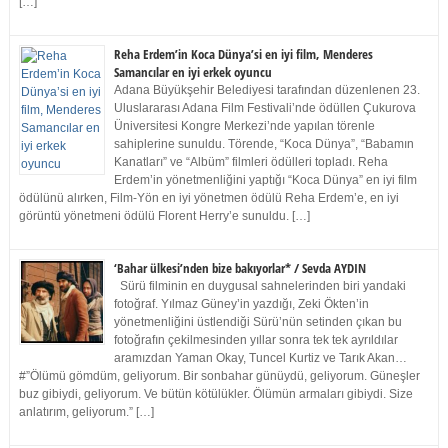
[…]
Reha Erdem’in Koca Dünya’si en iyi film, Menderes
Samancılar en iyi erkek oyuncu
Adana Büyükşehir Belediyesi tarafından düzenlenen 23.
Uluslararası Adana Film Festivali’nde ödüllen Çukurova
Üniversitesi Kongre Merkezi’nde yapılan törenle
sahiplerine sunuldu. Törende, “Koca Dünya”, “Babamın
Kanatları” ve “Albüm” filmleri ödülleri topladı. Reha
Erdem’in yönetmenliğini yaptığı “Koca Dünya” en iyi film
ödülünü alırken, Film-Yön en iyi yönetmen ödülü Reha Erdem’e, en iyi
görüntü yönetmeni ödülü Florent Herry’e sunuldu. […]
‘Bahar ülkesi’nden bize bakıyorlar* / Sevda AYDIN
Sürü filminin en duygusal sahnelerinden biri yandaki
fotoğraf. Yılmaz Güney’in yazdığı, Zeki Ökten’in
yönetmenliğini üstlendiği Sürü’nün setinden çıkan bu
fotoğrafın çekilmesinden yıllar sonra tek tek ayrıldılar
aramızdan Yaman Okay, Tuncel Kurtiz ve Tarık Akan…
#”Ölümü gömdüm, geliyorum. Bir sonbahar günüydü, geliyorum. Güneşler
buz gibiydi, geliyorum. Ve bütün kötülükler. Ölümün armaları gibiydi. Size
anlatırım, geliyorum.” […]