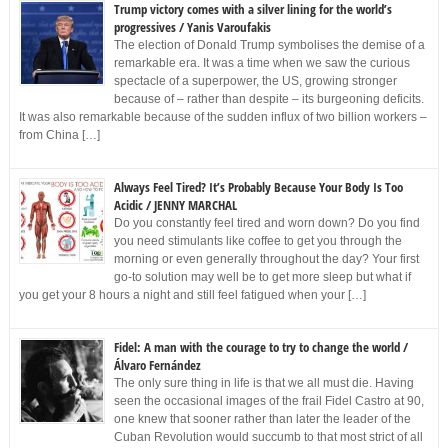
Trump victory comes with a silver lining for the world’s
progressives / Yanis Varoufakis
The election of Donald Trump symbolises the demise of a
remarkable era. It was a time when we saw the curious
spectacle of a superpower, the US, growing stronger
because of – rather than despite – its burgeoning deficits.
It was also remarkable because of the sudden influx of two billion workers –
from China […]
Always Feel Tired? It’s Probably Because Your Body Is Too
Acidic / JENNY MARCHAL
Do you constantly feel tired and worn down? Do you find
you need stimulants like coffee to get you through the
morning or even generally throughout the day? Your first
go-to solution may well be to get more sleep but what if
you get your 8 hours a night and still feel fatigued when your […]
Fidel: A man with the courage to try to change the world /
Álvaro Fernández
The only sure thing in life is that we all must die. Having
seen the occasional images of the frail Fidel Castro at 90,
one knew that sooner rather than later the leader of the
Cuban Revolution would succumb to that most strict of all