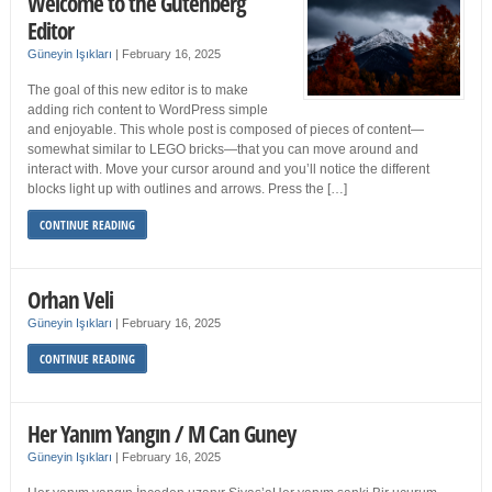
Welcome to the Gutenberg
Editor
Güneyin Işıkları
|
February 16, 2025
The goal of this new editor is to make
adding rich content to WordPress simple
and enjoyable. This whole post is composed of pieces of content—
somewhat similar to LEGO bricks—that you can move around and
interact with. Move your cursor around and you’ll notice the different
blocks light up with outlines and arrows. Press the […]
CONTINUE READING
Orhan Veli
Güneyin Işıkları
|
February 16, 2025
CONTINUE READING
Her Yanım Yangın / M Can Guney
Güneyin Işıkları
|
February 16, 2025