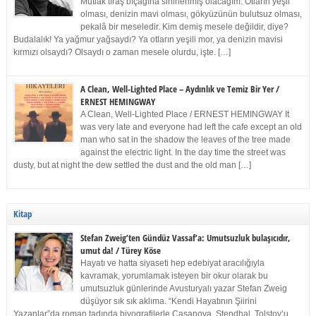
Mutlak tıraş bıçağına sinirlenmiş olacağım. Otların yeşil
olması, denizin mavi olması, gökyüzünün bulutsuz olması,
pekalâ bir meseledir. Kim demiş mesele değildir, diye?
Budalalık! Ya yağmur yağsaydı? Ya otların yeşili mor, ya denizin mavisi
kırmızı olsaydı? Olsaydı o zaman mesele olurdu, işte. […]
A Clean, Well-Lighted Place – Aydınlık ve Temiz Bir Yer /
ERNEST HEMINGWAY
A Clean, Well-Lighted Place / ERNEST HEMINGWAY It
was very late and everyone had left the cafe except an old
man who sat in the shadow the leaves of the tree made
against the electric light. In the day time the street was
dusty, but at night the dew settled the dust and the old man […]
Kitap
Stefan Zweig’ten Gündüz Vassaf’a: Umutsuzluk bulaşıcıdır,
umut da! / Türey Köse
Hayatı ve hatta siyaseti hep edebiyat aracılığıyla
kavramak, yorumlamak isteyen bir okur olarak bu
umutsuzluk günlerinde Avusturyalı yazar Stefan Zweig
düşüyor sık sık aklıma. “Kendi Hayatının Şiirini
Yazanlar”da roman tadında biyografilerle Casanova, Stendhal, Tolstoy’u