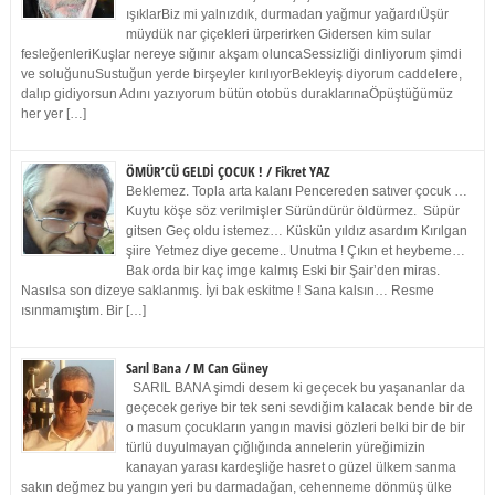
ışıklarBiz mi yalnızdık, durmadan yağmur yağardıÜşür
müydük nar çiçekleri ürperirken Gidersen kim sular
fesleğenleriKuşlar nereye sığınır akşam oluncaSessizliği dinliyorum şimdi
ve soluğunuSustuğun yerde birşeyler kırılıyorBekleyiş diyorum caddelere,
dalıp gidiyorsun Adını yazıyorum bütün otobüs duraklarınaÖpüştüğümüz
her yer […]
ÖMÜR’CÜ GELDİ ÇOCUK ! / Fikret YAZ
Beklemez. Topla arta kalanı Pencereden satıver çocuk …
Kuytu köşe söz verilmişler Süründürür öldürmez. Süpür
gitsen Geç oldu istemez… Küskün yıldız asardım Kırılgan
şiire Yetmez diye geceme.. Unutma ! Çıkın et heybeme…
Bak orda bir kaç imge kalmış Eski bir Şair’den miras.
Nasılsa son dizeye saklanmış. İyi bak eskitme ! Sana kalsın… Resme
ısınmamıştım. Bir […]
Sarıl Bana / M Can Güney
SARIL BANA şimdi desem ki geçecek bu yaşananlar da
geçecek geriye bir tek seni sevdiğim kalacak bende bir de
o masum çocukların yangın mavisi gözleri belki bir de bir
türlü duyulmayan çığlığında annelerin yüreğimizin
kanayan yarası kardeşliğe hasret o güzel ülkem sanma
sakın değmez bu yangın yeri bu darmadağan, cehenneme dönmüş ülke