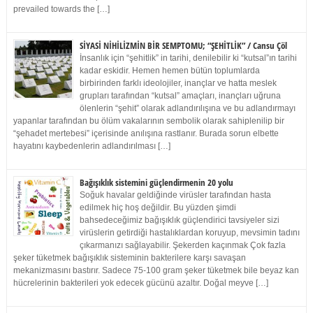
prevailed towards the […]
SİYASİ NİHİLİZMİN BİR SEMPTOMU; “ŞEHİTLİK” / Cansu Çöl
İnsanlık için “şehitlik” in tarihi, denilebilir ki “kutsal”ın tarihi
kadar eskidir. Hemen hemen bütün toplumlarda
birbirinden farklı ideolojiler, inançlar ve hatta meslek
grupları tarafından “kutsal” amaçları, inançları uğruna
ölenlerin “şehit” olarak adlandırılışına ve bu adlandırmayı
yapanlar tarafından bu ölüm vakalarının sembolik olarak sahiplenilip bir
“şehadet mertebesi” içerisinde anılışına rastlanır. Burada sorun elbette
hayatını kaybedenlerin adlandırılması […]
Bağışıklık sistemini güçlendirmenin 20 yolu
Soğuk havalar geldiğinde virüsler tarafından hasta
edilmek hiç hoş değildir. Bu yüzden şimdi
bahsedeceğimiz bağışıklık güçlendirici tavsiyeler sizi
virüslerin getirdiği hastalıklardan koruyup, mevsimin tadını
çıkarmanızı sağlayabilir. Şekerden kaçınmak Çok fazla
şeker tüketmek bağışıklık sisteminin bakterilere karşı savaşan
mekanizmasını bastırır. Sadece 75-100 gram şeker tüketmek bile beyaz kan
hücrelerinin bakterileri yok edecek gücünü azaltır. Doğal meyve […]