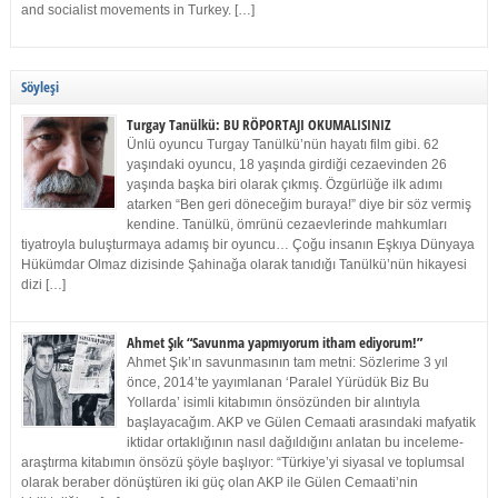
and socialist movements in Turkey. […]
Söyleşi
Turgay Tanülkü: BU RÖPORTAJI OKUMALISINIZ
Ünlü oyuncu Turgay Tanülkü’nün hayatı film gibi. 62
yaşındaki oyuncu, 18 yaşında girdiği cezaevinden 26
yaşında başka biri olarak çıkmış. Özgürlüğe ilk adımı
atarken “Ben geri döneceğim buraya!” diye bir söz vermiş
kendine. Tanülkü, ömrünü cezaevlerinde mahkumları
tiyatroyla buluşturmaya adamış bir oyuncu… Çoğu insanın Eşkıya Dünyaya
Hükümdar Olmaz dizisinde Şahinağa olarak tanıdığı Tanülkü’nün hikayesi
dizi […]
Ahmet Şık “Savunma yapmıyorum itham ediyorum!”
Ahmet Şık’ın savunmasının tam metni: Sözlerime 3 yıl
önce, 2014’te yayımlanan ‘Paralel Yürüdük Biz Bu
Yollarda’ isimli kitabımın önsözünden bir alıntıyla
başlayacağım. AKP ve Gülen Cemaati arasındaki mafyatik
iktidar ortaklığının nasıl dağıldığını anlatan bu inceleme-
araştırma kitabımın önsözü şöyle başlıyor: “Türkiye’yi siyasal ve toplumsal
olarak beraber dönüştüren iki güç olan AKP ile Gülen Cemaati’nin