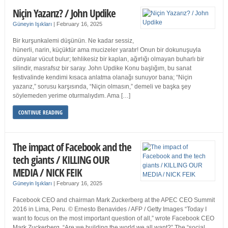
Niçin Yazarız? / John Updike
Güneyin Işıkları
|
February 16, 2025
Bir kurşunkalemi düşünün. Ne kadar sessiz,
hünerli, narin, küçüktür ama mucizeler yaratır! Onun bir dokunuşuyla
dünyalar vücut bulur; tehlikesiz bir kaplan, ağırlığı olmayan buharlı bir
silindir, masrafsız bir saray. John Updike Konu başlığım, bu sanat
festivalinde kendimi kısaca anlatma olanağı sunuyor bana; “Niçin
yazarız,” sorusu karşısında, “Niçin olmasın,” demeli ve başka şey
söylemeden yerime oturmalıydım. Ama […]
CONTINUE READING
The impact of Facebook and the
tech giants / KILLING OUR
MEDIA / NICK FEIK
Güneyin Işıkları
|
February 16, 2025
Facebook CEO and chairman Mark Zuckerberg at the APEC CEO Summit
2016 in Lima, Peru. © Ernesto Benavides / AFP / Getty Images “Today I
want to focus on the most important question of all,” wrote Facebook CEO
Mark Zuckerberg. “Are we building the world we all want?” The “social