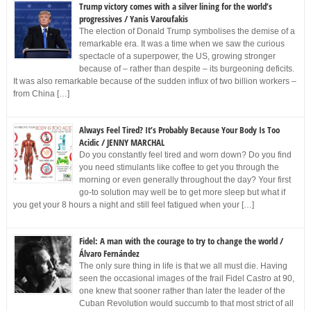
Trump victory comes with a silver lining for the world’s
progressives / Yanis Varoufakis
The election of Donald Trump symbolises the demise of a
remarkable era. It was a time when we saw the curious
spectacle of a superpower, the US, growing stronger
because of – rather than despite – its burgeoning deficits.
It was also remarkable because of the sudden influx of two billion workers –
from China […]
Always Feel Tired? It’s Probably Because Your Body Is Too
Acidic / JENNY MARCHAL
Do you constantly feel tired and worn down? Do you find
you need stimulants like coffee to get you through the
morning or even generally throughout the day? Your first
go-to solution may well be to get more sleep but what if
you get your 8 hours a night and still feel fatigued when your […]
Fidel: A man with the courage to try to change the world /
Álvaro Fernández
The only sure thing in life is that we all must die. Having
seen the occasional images of the frail Fidel Castro at 90,
one knew that sooner rather than later the leader of the
Cuban Revolution would succumb to that most strict of all