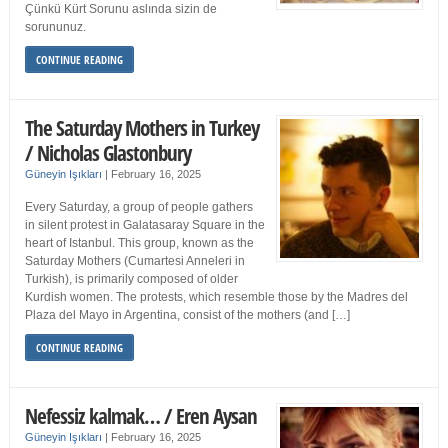
Çünkü Kürt Sorunu aslında sizin de
sorununuz.
CONTINUE READING
The Saturday Mothers in Turkey
/ Nicholas Glastonbury
Güneyin Işıkları
|
February 16, 2025
Every Saturday, a group of people gathers
in silent protest in Galatasaray Square in the
heart of Istanbul. This group, known as the
Saturday Mothers (Cumartesi Anneleri in
Turkish), is primarily composed of older
Kurdish women. The protests, which resemble those by the Madres del
Plaza del Mayo in Argentina, consist of the mothers (and […]
CONTINUE READING
Nefessiz kalmak… / Eren Aysan
Güneyin Işıkları
|
February 16, 2025