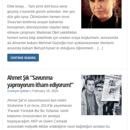
Dille kolay… Tam yirmi dört koca sene
geçmiş o karanlık günün ardından. Her şey
dün gibi oysa. Ölümünden hemen önce
Sıvas’tan telefonla arayan babamla
konuşmam, televizyondan olayları takip
etmeye çalışmam, Madımak Oteli yakıldıktan
hemen sonra bilgi alabilmek için oradan oraya koşturmam; sonrasında
da dönemin bakanı Mehmet Gazioğlu’nun açıklamasından ölenlerin
arasında babam Behçet Aysan’ın olduğunu öğrenmem… […]
CONTINUE READING
Ahmet Şık “Savunma
yapmıyorum itham ediyorum!”
Güneyin Işıkları
|
February 16, 2025
Ahmet Şık’ın savunmasının tam metni:
Sözlerime 3 yıl önce, 2014’te yayımlanan
‘Paralel Yürüdük Biz Bu Yollarda’ isimli
kitabımın önsözünden bir alıntıyla
başlayacağım. AKP ve Gülen Cemaati
arasındaki mafyatik iktidar ortaklığının nasıl dağıldığını anlatan bu