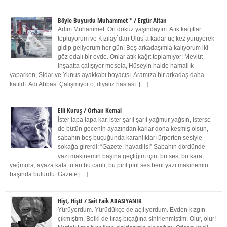
Böyle Buyurdu Muhammet * / Ergür Altan
Adım Muhammet. On dokuz yaşındayım. Atık kağıtlar
topluyorum ve Kızılay`dan Ulus`a kadar üç kez yürüyerek
gidip geliyorum her gün. Beş arkadaşımla kalıyorum iki
göz odalı bir evde. Onlar atık kağıt toplamıyor; Mevlüt
inşaatta çalışıyor mesela, Hüseyin halde hamallık
yaparken, Sidar ve Yunus ayakkabı boyacısı. Aramıza bir arkadaş daha
katıldı. Adı Abbas. Çalışmıyor o, diyaliz hastası. […]
Elli Kuruş / Orhan Kemal
İster lapa lapa kar, ister şarıl şarıl yağmur yağsın, isterse
de bütün gecenin ayazından karlar dona kesmiş olsun,
sabahın beş buçuğunda karanlıkları ürperten sesiyle
sokağa girerdi: “Gazete, havadiis!” Sabahın dördünde
yazı makinemin başına geçtiğim için, bu ses, bu kara,
yağmura, ayaza kafa tutan bu canlı, bu pırıl pırıl ses beni yazı makinemin
başında bulurdu. Gazete […]
Hişt, Hişt! / Sait Faik ABASIYANIK
Yürüyordum. Yürüdükçe de açılıyordum. Evden kızgın
çıkmıştım. Belki de tıraş bıçağına sinirlenmiştim. Olur, olur!