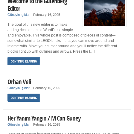
Welcome to the Gutenberg
Editor
Güneyin Işıkları
|
February 16, 2025
The goal of this new editor is to make
adding rich content to WordPress simple
and enjoyable. This whole post is composed of pieces of content—
somewhat similar to LEGO bricks—that you can move around and
interact with. Move your cursor around and you’ll notice the different
blocks light up with outlines and arrows. Press the […]
CONTINUE READING
Orhan Veli
Güneyin Işıkları
|
February 16, 2025
CONTINUE READING
Her Yanım Yangın / M Can Guney
Güneyin Işıkları
|
February 16, 2025