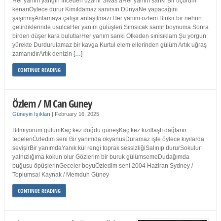
Her yanım yangın İnceden uzanır Sivas’aHer yanım sanki Bir uçurum
kenarıÖylece durur Kımıldamaz sanırsın DünyaNe yapacağını
şaşırmışAnlamaya çalışır anlaşılmazı Her yanım özlem Birikir bir nehrin
getirdiklerinde usulcaHer yanım gülüşleri Sımsıcak sarılır boynuma Sonra
birden düşer kara bulutlarHer yanım sanki Öfkeden sırılsıklam Şu yorgun
yürekte Durdurulamaz bir kavga Kurtul elem ellerinden gülüm Artık uğraş
zamanıdırArtık denizin […]
CONTINUE READING
Özlem / M Can Guney
Güneyin Işıkları
|
February 16, 2025
Bilmiyorum gülümKaç kez doğdu güneşKaç kez kızıllaştı dağların
tepeleriÖzledim seni Bir yanımda okyanusDuramaz işte öylece kıyılarda
sevişirBir yanımdaYanık kül rengi toprak sessizliğiSalınıp dururSokulur
yalnızlığıma kokun olur Gözlerim bir buruk gülümsemeDudağımda
buğusu öpüşlerinGeceler boyuÖzledim seni 2004 Haziran Sydney /
Toplumsal Kaynak / Memduh Güney
CONTINUE READING