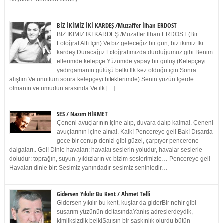
BİZ İKİMİZ İKİ KARDEŞ /Muzaffer İlhan ERDOST
BİZ İKİMİZ İKİ KARDEŞ /Muzaffer İlhan ERDOST (Bir
Fotoğraf Altı İçin) Ve biz geleceğiz bir gün, biz ikimiz İki
kardeş Duracağız Fotoğrafımızda durduğumuz gibi Benim
ellerimde kelepçe Yüzümde yapay bir gülüş (Kelepçeyi
yadırgamanın gülüşü belki İlk kez olduğu için Sonra
alıştım Ve unuttum sonra kelepçeyi bileklerimde) Senin yüzün İçerde
olmanın ve umudun arasında Ve ilk […]
SES / Nâzım HİKMET
Çeneni avuçlarının içine alıp, duvara dalıp kalma!. Çeneni
avuçlarının içine alma!. Kalk! Pencereye gel! Bak! Dışarda
gece bir cenup denizi gibi güzel, çarpıyor pencerene
dalgaları.. Gel! Dinle havaları: havalar seslerin yoludur, havalar seslerle
doludur: toprağın, suyun, yıldızların ve bizim seslerimizle… Pencereye gel!
Havaları dinle bir: Sesimiz yanındadır, sesimiz seninledir…
Gidersen Yıkılır Bu Kent / Ahmet Telli
Gidersen yıkılır bu kent, kuşlar da giderBir nehir gibi
susarım yüzünün deltasındaYanlış adreslerdeydik,
kimliksizdik belkiSarışın bir şaşkınlık olurdu bütün