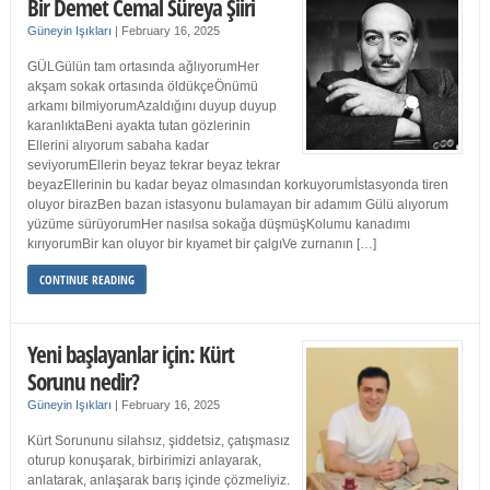
Bir Demet Cemal Süreya Şiiri
Güneyin Işıkları
|
February 16, 2025
GÜLGülün tam ortasında ağlıyorumHer
akşam sokak ortasında öldükçeÖnümü
arkamı bilmiyorumAzaldığını duyup duyup
karanlıktaBeni ayakta tutan gözlerinin
Ellerini alıyorum sabaha kadar
seviyorumEllerin beyaz tekrar beyaz tekrar
beyazEllerinin bu kadar beyaz olmasından korkuyorumİstasyonda tiren
oluyor birazBen bazan istasyonu bulamayan bir adamım Gülü alıyorum
yüzüme sürüyorumHer nasılsa sokağa düşmüşKolumu kanadımı
kırıyorumBir kan oluyor bir kıyamet bir çalgıVe zurnanın […]
CONTINUE READING
Yeni başlayanlar için: Kürt
Sorunu nedir?
Güneyin Işıkları
|
February 16, 2025
Kürt Sorununu silahsız, şiddetsiz, çatışmasız
oturup konuşarak, birbirimizi anlayarak,
anlatarak, anlaşarak barış içinde çözmeliyiz.