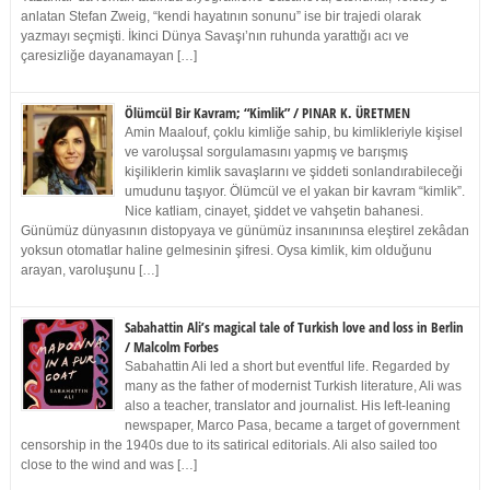
anlatan Stefan Zweig, “kendi hayatının sonunu” ise bir trajedi olarak
yazmayı seçmişti. İkinci Dünya Savaşı’nın ruhunda yarattığı acı ve
çaresizliğe dayanamayan […]
Ölümcül Bir Kavram; “Kimlik” / PINAR K. ÜRETMEN
Amin Maalouf, çoklu kimliğe sahip, bu kimlikleriyle kişisel
ve varoluşsal sorgulamasını yapmış ve barışmış
kişiliklerin kimlik savaşlarını ve şiddeti sonlandırabileceği
umudunu taşıyor. Ölümcül ve el yakan bir kavram “kimlik”.
Nice katliam, cinayet, şiddet ve vahşetin bahanesi.
Günümüz dünyasının distopyaya ve günümüz insanınınsa eleştirel zekâdan
yoksun otomatlar haline gelmesinin şifresi. Oysa kimlik, kim olduğunu
arayan, varoluşunu […]
Sabahattin Ali’s magical tale of Turkish love and loss in Berlin
/ Malcolm Forbes
Sabahattin Ali led a short but eventful life. Regarded by
many as the father of modernist Turkish literature, Ali was
also a teacher, translator and journalist. His left-leaning
newspaper, Marco Pasa, became a target of government
censorship in the 1940s due to its satirical editorials. Ali also sailed too
close to the wind and was […]