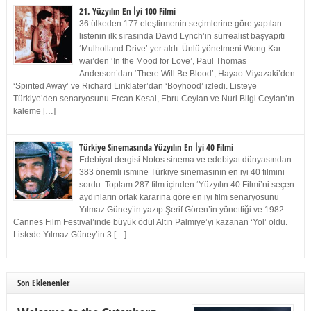
21. Yüzyılın En İyi 100 Filmi
36 ülkeden 177 eleştirmenin seçimlerine göre yapılan
listenin ilk sırasında David Lynch’in sürrealist başyapıtı
‘Mulholland Drive’ yer aldı. Ünlü yönetmeni Wong Kar-
wai’den ‘In the Mood for Love’, Paul Thomas
Anderson’dan ‘There Will Be Blood’, Hayao Miyazaki’den
‘Spirited Away’ ve Richard Linklater’dan ‘Boyhood’ izledi. Listeye
Türkiye’den senaryosunu Ercan Kesal, Ebru Ceylan ve Nuri Bilgi Ceylan’ın
kaleme […]
Türkiye Sinemasında Yüzyılın En İyi 40 Filmi
Edebiyat dergisi Notos sinema ve edebiyat dünyasından
383 önemli ismine Türkiye sinemasının en iyi 40 filmini
sordu. Toplam 287 film içinden ‘Yüzyılın 40 Filmi’ni seçen
aydınların ortak kararına göre en iyi film senaryosunu
Yılmaz Güney’in yazıp Şerif Gören’in yönettiği ve 1982
Cannes Film Festival’inde büyük ödül Altın Palmiye’yi kazanan ‘Yol’ oldu.
Listede Yılmaz Güney’in 3 […]
Son Eklenenler