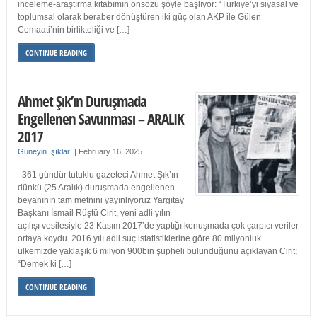
inceleme-araştırma kitabımın önsözü şöyle başlıyor: “Türkiye’yi siyasal ve
toplumsal olarak beraber dönüştüren iki güç olan AKP ile Gülen
Cemaati’nin birlikteliği ve […]
CONTINUE READING
Ahmet Şık’ın Duruşmada
Engellenen Savunması – ARALIK
2017
Güneyin Işıkları
|
February 16, 2025
361 gündür tutuklu gazeteci Ahmet Şık’ın
dünkü (25 Aralık) duruşmada engellenen
beyanının tam metnini yayınlıyoruz Yargıtay
Başkanı İsmail Rüştü Cirit, yeni adli yılın
açılışı vesilesiyle 23 Kasım 2017’de yaptığı konuşmada çok çarpıcı veriler
ortaya koydu. 2016 yılı adli suç istatistiklerine göre 80 milyonluk
ülkemizde yaklaşık 6 milyon 900bin şüpheli bulunduğunu açıklayan Cirit;
“Demek ki […]
CONTINUE READING