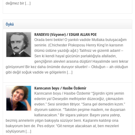
değmez bir […]
Öykü
RANDEVU (Vizyoner) / EDGAR ALLAN POE
Orada beni bekle! O yankılı vadide Mutlaka buluşacağım
seninle. (Chichester Piskoposu Henry King’in karısının
ölümü üstüne yazdığı ağıt.) Talihsiz ve gizemli adam! –
Sen ki kendi hayal gücünün parlaklığıyla afalladın,
gençliğinin alevleri arasına düştün! Hayalimde seni tekrar
görüyorum! Bir kez daha önümde duruyor siluetin! – Olduğun – ah olduğun
gibi değil soğuk vadide ve gölgelerin […]
Karıncanın boyu / Hasibe Özdemir
Karıncanın boyu / Hasibe Özdemir “Şişirdin içimi yemin
ederim ya! Deseydin methiyeler düzeceğiz, çıkmazdım
evden.” Sesi sinirden titriyor. “Sana gel demedim kızım.”
diyorum sakince. “Takıldın peşime madem, ne duyarsan
katlanacaksın.” Bir sigara yakıyor. Başını yana yatırıp,
bezmiş annelerin yılgın bakışıyla süzüyor beni. Kaşlarımı kaldırıp ona
bakıyorum ben de. Pes ediyor. “Git nereye atacaksan at, ben mezeleri
söylüyorum […]