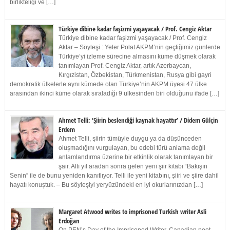
birlikteliği ve […]
Türkiye dibine kadar faşizmi yaşayacak / Prof. Cengiz Aktar
Türkiye dibine kadar faşizmi yaşayacak / Prof. Cengiz
Aktar – Söyleşi : Yeter Polat AKPM’nin geçtiğimiz günlerde
Türkiye’yi izleme sürecine almasını küme düşmek olarak
tanımlayan Prof. Cengiz Aktar, artık Azerbaycan,
Kırgızistan, Özbekistan, Türkmenistan, Rusya gibi gayri
demokratik ülkelerle aynı kümede olan Türkiye’nin AKPM üyesi 47 ülke
arasından ikinci küme olarak sıraladığı 9 ülkesinden biri olduğunu ifade […]
Ahmet Telli: ‘Şiirin beslendiği kaynak hayattır’ / Didem Gülçin
Erdem
Ahmet Telli, şiirin tümüyle duygu ya da düşünceden
oluşmadığını vurgulayan, bu edebi türü anlama değil
anlamlandırma üzerine bir etkinlik olarak tanımlayan bir
şair. Altı yıl aradan sonra gelen yeni şiir kitabı “Bakışın
Senin” ile de bunu yeniden kanıtlıyor. Telli ile yeni kitabını, şiiri ve şiire dahil
hayatı konuştuk. – Bu söyleşiyi yeryüzündeki en iyi okurlarınızdan […]
Margaret Atwood writes to imprisoned Turkish writer Asli
Erdoğan