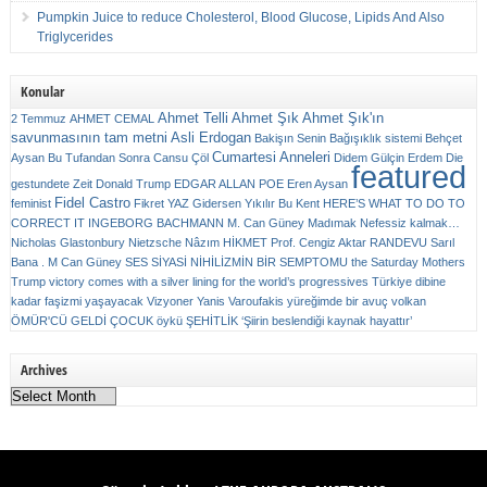
Pumpkin Juice to reduce Cholesterol, Blood Glucose, Lipids And Also
Triglycerides
Konular
Ahmet Telli
Ahmet Şık
Ahmet Şık'ın
2 Temmuz
AHMET CEMAL
savunmasının tam metni
Asli Erdogan
Bakişın Senin
Bağışıklık sistemi
Behçet
Cumartesi Anneleri
Aysan
Bu Tufandan Sonra
Cansu Çöl
Didem Gülçin Erdem
Die
featured
gestundete Zeit
Donald Trump
EDGAR ALLAN POE
Eren Aysan
Fidel Castro
feminist
Fikret YAZ
Gidersen Yıkılır Bu Kent
HERE’S WHAT TO DO TO
CORRECT IT
INGEBORG BACHMANN
M. Can Güney
Madımak
Nefessiz kalmak…
Nicholas Glastonbury
Nietzsche
Nâzım HİKMET
Prof. Cengiz Aktar
RANDEVU
Sarıl
Bana . M Can Güney
SES
SİYASİ NİHİLİZMİN BİR SEMPTOMU
the Saturday Mothers
Trump victory comes with a silver lining for the world’s progressives
Türkiye dibine
kadar faşizmi yaşayacak
Vizyoner
Yanis Varoufakis
yüreğimde bir avuç volkan
ÖMÜR'CÜ GELDİ ÇOCUK
öykü
ŞEHİTLİK
‘Şiirin beslendiği kaynak hayattır’
Archives
Archives