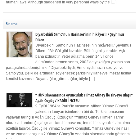
human laws. Although saddened in very personal ways by the […]
Sinema
Diyarbekirli Samo’nun Hazinses’inin hikâyesi! / Şeyhmus
Diken
Diyarbekirli Samo’nun Hazinses’inin hikâyesi! / Şeyhmus
Diken “Bir Gül gibi kıvraktır Bülbül gibi şakraktır Aşk
bana ızdıraptır Yeter ağlatma beni” 14 yıl önce
ölümünden hemen sonra, 2002’de yazdığım yazının son
paragrafında demiştim ki: “Diyarbekirliydi, Ermeniydi, hazin sesliydi ve
Samo’ydu. Belki de ardından söylenecek şarkısını yıllar evvel mezar taşına
kendisi kazımıştı. Duyan ağlar, gören ağlar, böyle […]
“Türk sinemasında oyunculuk Yılmaz Güney ile zirveye ulaşır”
Agâh Özgüç / KADİR İNCESU
9 Eylül 1984’te Paris’te yaşamını yitiren Yılmaz Güney’i
yakından tanıyan isimlerden biri de Türk sinemasının
yaşayan tarihçisi Agâh Özgüç. Özgüç’ün “Yılmaz Güney Filmleri Tarihi”
olarak adlandırdığı çalışması tam bir başvuru, temel bir kaynak kitabı olma
özelliği taşıyor. Özgüç ile Yılmaz Güney’i konuştuk. Yılmaz Güney ile nasıl
ve ne zaman tanıştınız? Yılmaz Güney’in Anadolu sinemalarında gösterimi