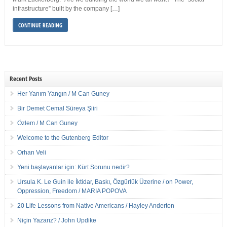
infrastructure” built by the company […]
CONTINUE READING
Recent Posts
Her Yanım Yangın / M Can Guney
Bir Demet Cemal Süreya Şiiri
Özlem / M Can Guney
Welcome to the Gutenberg Editor
Orhan Veli
Yeni başlayanlar için: Kürt Sorunu nedir?
Ursula K. Le Guin ile İktidar, Baskı, Özgürlük Üzerine / on Power,
Oppression, Freedom / MARIA POPOVA
20 Life Lessons from Native Americans / Hayley Anderton
Niçin Yazarız? / John Updike