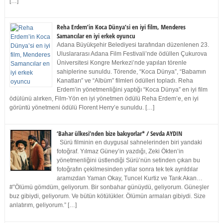
[…]
Reha Erdem’in Koca Dünya’si en iyi film, Menderes
Samancılar en iyi erkek oyuncu
Adana Büyükşehir Belediyesi tarafından düzenlenen 23.
Uluslararası Adana Film Festivali’nde ödüllen Çukurova
Üniversitesi Kongre Merkezi’nde yapılan törenle
sahiplerine sunuldu. Törende, “Koca Dünya”, “Babamın
Kanatları” ve “Albüm” filmleri ödülleri topladı. Reha
Erdem’in yönetmenliğini yaptığı “Koca Dünya” en iyi film
ödülünü alırken, Film-Yön en iyi yönetmen ödülü Reha Erdem’e, en iyi
görüntü yönetmeni ödülü Florent Herry’e sunuldu. […]
‘Bahar ülkesi’nden bize bakıyorlar* / Sevda AYDIN
Sürü filminin en duygusal sahnelerinden biri yandaki
fotoğraf. Yılmaz Güney’in yazdığı, Zeki Ökten’in
yönetmenliğini üstlendiği Sürü’nün setinden çıkan bu
fotoğrafın çekilmesinden yıllar sonra tek tek ayrıldılar
aramızdan Yaman Okay, Tuncel Kurtiz ve Tarık Akan…
#”Ölümü gömdüm, geliyorum. Bir sonbahar günüydü, geliyorum. Güneşler
buz gibiydi, geliyorum. Ve bütün kötülükler. Ölümün armaları gibiydi. Size
anlatırım, geliyorum.” […]