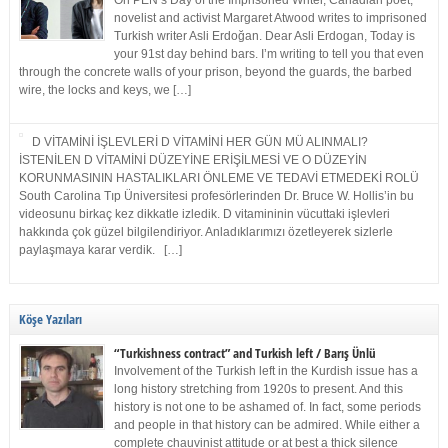
On PEN’s Day of the Imprisoned Writer, Canadian poet,
novelist and activist Margaret Atwood writes to imprisoned
Turkish writer Asli Erdoğan. Dear Asli Erdogan, Today is
your 91st day behind bars. I’m writing to tell you that even
through the concrete walls of your prison, beyond the guards, the barbed
wire, the locks and keys, we […]
D VİTAMİNİ İŞLEVLERİ D VİTAMİNİ HER GÜN MÜ ALINMALI?
İSTENİLEN D VİTAMİNİ DÜZEYİNE ERİŞİLMESİ VE O DÜZEYİN
KORUNMASININ HASTALIKLARI ÖNLEME VE TEDAVİ ETMEDEKİ ROLÜ
South Carolina Tıp Üniversitesi profesörlerinden Dr. Bruce W. Hollis’in bu
videosunu birkaç kez dikkatle izledik. D vitamininin vücuttaki işlevleri
hakkında çok güzel bilgilendiriyor. Anladıklarımızı özetleyerek sizlerle
paylaşmaya karar verdik. […]
Köşe Yazıları
“Turkishness contract” and Turkish left / Barış Ünlü
Involvement of the Turkish left in the Kurdish issue has a
long history stretching from 1920s to present. And this
history is not one to be ashamed of. In fact, some periods
and people in that history can be admired. While either a
complete chauvinist attitude or at best a thick silence