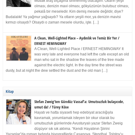
Mutlak tıraş bıçağına sinirlenmiş olacağım. Otların yeşil
olması, denizin mavi olması, gökyüzünün bulutsuz olması,
pekalâ bir meseledir. Kim demiş mesele değildir, diye?
Budalalık! Ya yağmur yağsaydı? Ya otların yeşili mor, ya denizin mavisi
kırmızı olsaydı? Olsaydı o zaman mesele olurdu, işte. […]
A Clean, Well-Lighted Place – Aydınlık ve Temiz Bir Yer /
ERNEST HEMINGWAY
A Clean, Well-Lighted Place / ERNEST HEMINGWAY It
was very late and everyone had left the cafe except an old
man who sat in the shadow the leaves of the tree made
against the electric light. In the day time the street was
dusty, but at night the dew settled the dust and the old man […]
Kitap
Stefan Zweig’ten Gündüz Vassaf’a: Umutsuzluk bulaşıcıdır,
umut da! / Türey Köse
Hayatı ve hatta siyaseti hep edebiyat aracılığıyla
kavramak, yorumlamak isteyen bir okur olarak bu
umutsuzluk günlerinde Avusturyalı yazar Stefan Zweig
düşüyor sık sık aklıma. “Kendi Hayatının Şiirini
Yazanlar”da roman tadında biyografilerle Casanova, Stendhal, Tolstoy’u