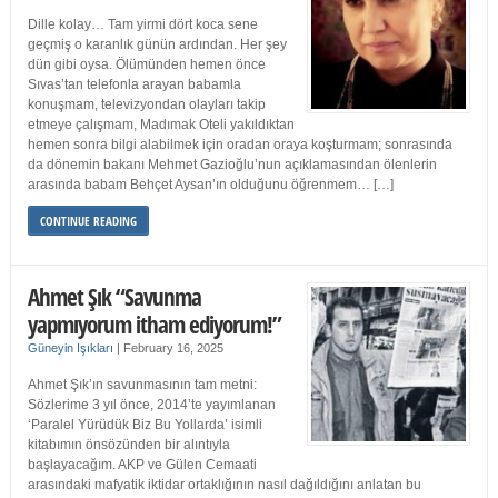
Dille kolay… Tam yirmi dört koca sene
geçmiş o karanlık günün ardından. Her şey
dün gibi oysa. Ölümünden hemen önce
Sıvas’tan telefonla arayan babamla
konuşmam, televizyondan olayları takip
etmeye çalışmam, Madımak Oteli yakıldıktan
hemen sonra bilgi alabilmek için oradan oraya koşturmam; sonrasında
da dönemin bakanı Mehmet Gazioğlu’nun açıklamasından ölenlerin
arasında babam Behçet Aysan’ın olduğunu öğrenmem… […]
CONTINUE READING
Ahmet Şık “Savunma
yapmıyorum itham ediyorum!”
Güneyin Işıkları
|
February 16, 2025
Ahmet Şık’ın savunmasının tam metni:
Sözlerime 3 yıl önce, 2014’te yayımlanan
‘Paralel Yürüdük Biz Bu Yollarda’ isimli
kitabımın önsözünden bir alıntıyla
başlayacağım. AKP ve Gülen Cemaati
arasındaki mafyatik iktidar ortaklığının nasıl dağıldığını anlatan bu