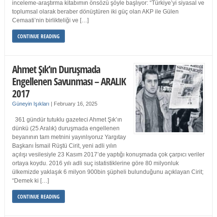
inceleme-araştırma kitabımın önsözü şöyle başlıyor: “Türkiye’yi siyasal ve
toplumsal olarak beraber dönüştüren iki güç olan AKP ile Gülen
Cemaati’nin birlikteliği ve […]
CONTINUE READING
Ahmet Şık’ın Duruşmada
Engellenen Savunması – ARALIK
2017
Güneyin Işıkları
|
February 16, 2025
361 gündür tutuklu gazeteci Ahmet Şık’ın
dünkü (25 Aralık) duruşmada engellenen
beyanının tam metnini yayınlıyoruz Yargıtay
Başkanı İsmail Rüştü Cirit, yeni adli yılın
açılışı vesilesiyle 23 Kasım 2017’de yaptığı konuşmada çok çarpıcı veriler
ortaya koydu. 2016 yılı adli suç istatistiklerine göre 80 milyonluk
ülkemizde yaklaşık 6 milyon 900bin şüpheli bulunduğunu açıklayan Cirit;
“Demek ki […]
CONTINUE READING