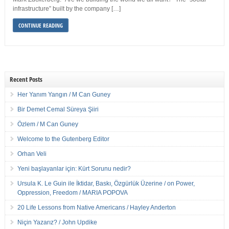
infrastructure” built by the company […]
CONTINUE READING
Recent Posts
Her Yanım Yangın / M Can Guney
Bir Demet Cemal Süreya Şiiri
Özlem / M Can Guney
Welcome to the Gutenberg Editor
Orhan Veli
Yeni başlayanlar için: Kürt Sorunu nedir?
Ursula K. Le Guin ile İktidar, Baskı, Özgürlük Üzerine / on Power,
Oppression, Freedom / MARIA POPOVA
20 Life Lessons from Native Americans / Hayley Anderton
Niçin Yazarız? / John Updike