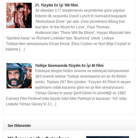
21. Yüzyılın En İyi 100 Filmi
36 ülkeden 177 eleştirmenin seçimlerine göre yapılan
listenin ilk sırasında David Lynch’in sürrealist başyapıtı
‘Mulholland Drive’ yer aldı. Ünlü yönetmeni Wong Kar-
wai’den ‘In the Mood for Love’, Paul Thomas
Anderson’dan ‘There Will Be Blood’, Hayao Miyazaki’den
‘Spirited Away’ ve Richard Linklater’dan ‘Boyhood’ izledi. Listeye
Türkiye’den senaryosunu Ercan Kesal, Ebru Ceylan ve Nuri Bilgi Ceylan’ın
kaleme […]
Türkiye Sinemasında Yüzyılın En İyi 40 Filmi
Edebiyat dergisi Notos sinema ve edebiyat dünyasından
383 önemli ismine Türkiye sinemasının en iyi 40 filmini
sordu. Toplam 287 film içinden ‘Yüzyılın 40 Filmi’ni seçen
aydınların ortak kararına göre en iyi film senaryosunu
Yılmaz Güney’in yazıp Şerif Gören’in yönettiği ve 1982
Cannes Film Festival’inde büyük ödül Altın Palmiye’yi kazanan ‘Yol’ oldu.
Listede Yılmaz Güney’in 3 […]
Son Eklenenler