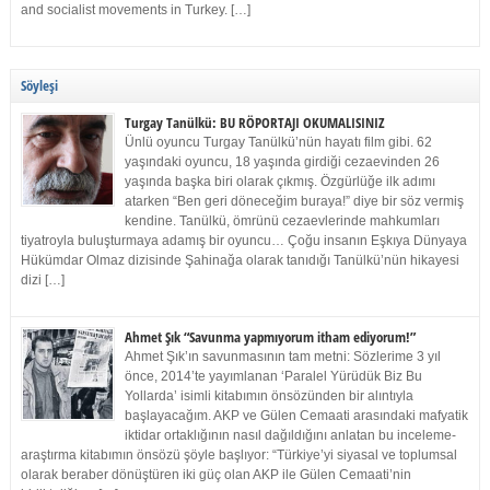
and socialist movements in Turkey. […]
Söyleşi
Turgay Tanülkü: BU RÖPORTAJI OKUMALISINIZ
Ünlü oyuncu Turgay Tanülkü’nün hayatı film gibi. 62
yaşındaki oyuncu, 18 yaşında girdiği cezaevinden 26
yaşında başka biri olarak çıkmış. Özgürlüğe ilk adımı
atarken “Ben geri döneceğim buraya!” diye bir söz vermiş
kendine. Tanülkü, ömrünü cezaevlerinde mahkumları
tiyatroyla buluşturmaya adamış bir oyuncu… Çoğu insanın Eşkıya Dünyaya
Hükümdar Olmaz dizisinde Şahinağa olarak tanıdığı Tanülkü’nün hikayesi
dizi […]
Ahmet Şık “Savunma yapmıyorum itham ediyorum!”
Ahmet Şık’ın savunmasının tam metni: Sözlerime 3 yıl
önce, 2014’te yayımlanan ‘Paralel Yürüdük Biz Bu
Yollarda’ isimli kitabımın önsözünden bir alıntıyla
başlayacağım. AKP ve Gülen Cemaati arasındaki mafyatik
iktidar ortaklığının nasıl dağıldığını anlatan bu inceleme-
araştırma kitabımın önsözü şöyle başlıyor: “Türkiye’yi siyasal ve toplumsal
olarak beraber dönüştüren iki güç olan AKP ile Gülen Cemaati’nin