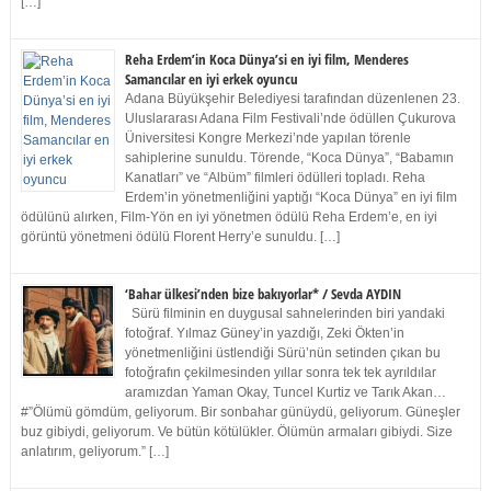
[…]
Reha Erdem’in Koca Dünya’si en iyi film, Menderes
Samancılar en iyi erkek oyuncu
Adana Büyükşehir Belediyesi tarafından düzenlenen 23.
Uluslararası Adana Film Festivali’nde ödüllen Çukurova
Üniversitesi Kongre Merkezi’nde yapılan törenle
sahiplerine sunuldu. Törende, “Koca Dünya”, “Babamın
Kanatları” ve “Albüm” filmleri ödülleri topladı. Reha
Erdem’in yönetmenliğini yaptığı “Koca Dünya” en iyi film
ödülünü alırken, Film-Yön en iyi yönetmen ödülü Reha Erdem’e, en iyi
görüntü yönetmeni ödülü Florent Herry’e sunuldu. […]
‘Bahar ülkesi’nden bize bakıyorlar* / Sevda AYDIN
Sürü filminin en duygusal sahnelerinden biri yandaki
fotoğraf. Yılmaz Güney’in yazdığı, Zeki Ökten’in
yönetmenliğini üstlendiği Sürü’nün setinden çıkan bu
fotoğrafın çekilmesinden yıllar sonra tek tek ayrıldılar
aramızdan Yaman Okay, Tuncel Kurtiz ve Tarık Akan…
#”Ölümü gömdüm, geliyorum. Bir sonbahar günüydü, geliyorum. Güneşler
buz gibiydi, geliyorum. Ve bütün kötülükler. Ölümün armaları gibiydi. Size
anlatırım, geliyorum.” […]