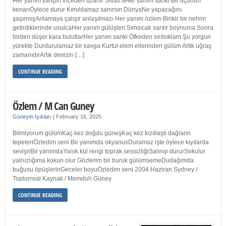
Her yanım yangın İnceden uzanır Sivas’aHer yanım sanki Bir uçurum
kenarıÖylece durur Kımıldamaz sanırsın DünyaNe yapacağını
şaşırmışAnlamaya çalışır anlaşılmazı Her yanım özlem Birikir bir nehrin
getirdiklerinde usulcaHer yanım gülüşleri Sımsıcak sarılır boynuma Sonra
birden düşer kara bulutlarHer yanım sanki Öfkeden sırılsıklam Şu yorgun
yürekte Durdurulamaz bir kavga Kurtul elem ellerinden gülüm Artık uğraş
zamanıdırArtık denizin […]
CONTINUE READING
Özlem / M Can Guney
Güneyin Işıkları
|
February 16, 2025
Bilmiyorum gülümKaç kez doğdu güneşKaç kez kızıllaştı dağların
tepeleriÖzledim seni Bir yanımda okyanusDuramaz işte öylece kıyılarda
sevişirBir yanımdaYanık kül rengi toprak sessizliğiSalınıp dururSokulur
yalnızlığıma kokun olur Gözlerim bir buruk gülümsemeDudağımda
buğusu öpüşlerinGeceler boyuÖzledim seni 2004 Haziran Sydney /
Toplumsal Kaynak / Memduh Güney
CONTINUE READING