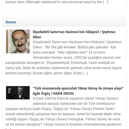
human laws. Although saddened in very personal ways by the […]
Sinema
Diyarbekirli Samo’nun Hazinses’inin hikâyesi! / Şeyhmus
Diken
Diyarbekirli Samo’nun Hazinses’inin hikâyesi! / Şeyhmus
Diken “Bir Gül gibi kıvraktır Bülbül gibi şakraktır Aşk
bana ızdıraptır Yeter ağlatma beni” 14 yıl önce
ölümünden hemen sonra, 2002’de yazdığım yazının son
paragrafında demiştim ki: “Diyarbekirliydi, Ermeniydi, hazin sesliydi ve
Samo’ydu. Belki de ardından söylenecek şarkısını yıllar evvel mezar taşına
kendisi kazımıştı. Duyan ağlar, gören ağlar, böyle […]
“Türk sinemasında oyunculuk Yılmaz Güney ile zirveye ulaşır”
Agâh Özgüç / KADİR İNCESU
9 Eylül 1984’te Paris’te yaşamını yitiren Yılmaz Güney’i
yakından tanıyan isimlerden biri de Türk sinemasının
yaşayan tarihçisi Agâh Özgüç. Özgüç’ün “Yılmaz Güney Filmleri Tarihi”
olarak adlandırdığı çalışması tam bir başvuru, temel bir kaynak kitabı olma
özelliği taşıyor. Özgüç ile Yılmaz Güney’i konuştuk. Yılmaz Güney ile nasıl
ve ne zaman tanıştınız? Yılmaz Güney’in Anadolu sinemalarında gösterimi