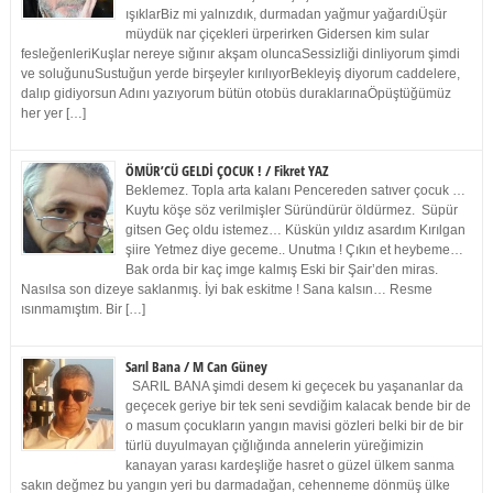
ışıklarBiz mi yalnızdık, durmadan yağmur yağardıÜşür
müydük nar çiçekleri ürperirken Gidersen kim sular
fesleğenleriKuşlar nereye sığınır akşam oluncaSessizliği dinliyorum şimdi
ve soluğunuSustuğun yerde birşeyler kırılıyorBekleyiş diyorum caddelere,
dalıp gidiyorsun Adını yazıyorum bütün otobüs duraklarınaÖpüştüğümüz
her yer […]
ÖMÜR’CÜ GELDİ ÇOCUK ! / Fikret YAZ
Beklemez. Topla arta kalanı Pencereden satıver çocuk …
Kuytu köşe söz verilmişler Süründürür öldürmez. Süpür
gitsen Geç oldu istemez… Küskün yıldız asardım Kırılgan
şiire Yetmez diye geceme.. Unutma ! Çıkın et heybeme…
Bak orda bir kaç imge kalmış Eski bir Şair’den miras.
Nasılsa son dizeye saklanmış. İyi bak eskitme ! Sana kalsın… Resme
ısınmamıştım. Bir […]
Sarıl Bana / M Can Güney
SARIL BANA şimdi desem ki geçecek bu yaşananlar da
geçecek geriye bir tek seni sevdiğim kalacak bende bir de
o masum çocukların yangın mavisi gözleri belki bir de bir
türlü duyulmayan çığlığında annelerin yüreğimizin
kanayan yarası kardeşliğe hasret o güzel ülkem sanma
sakın değmez bu yangın yeri bu darmadağan, cehenneme dönmüş ülke