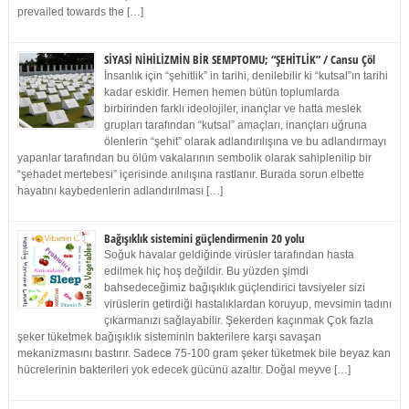
prevailed towards the […]
SİYASİ NİHİLİZMİN BİR SEMPTOMU; “ŞEHİTLİK” / Cansu Çöl
İnsanlık için “şehitlik” in tarihi, denilebilir ki “kutsal”ın tarihi
kadar eskidir. Hemen hemen bütün toplumlarda
birbirinden farklı ideolojiler, inançlar ve hatta meslek
grupları tarafından “kutsal” amaçları, inançları uğruna
ölenlerin “şehit” olarak adlandırılışına ve bu adlandırmayı
yapanlar tarafından bu ölüm vakalarının sembolik olarak sahiplenilip bir
“şehadet mertebesi” içerisinde anılışına rastlanır. Burada sorun elbette
hayatını kaybedenlerin adlandırılması […]
Bağışıklık sistemini güçlendirmenin 20 yolu
Soğuk havalar geldiğinde virüsler tarafından hasta
edilmek hiç hoş değildir. Bu yüzden şimdi
bahsedeceğimiz bağışıklık güçlendirici tavsiyeler sizi
virüslerin getirdiği hastalıklardan koruyup, mevsimin tadını
çıkarmanızı sağlayabilir. Şekerden kaçınmak Çok fazla
şeker tüketmek bağışıklık sisteminin bakterilere karşı savaşan
mekanizmasını bastırır. Sadece 75-100 gram şeker tüketmek bile beyaz kan
hücrelerinin bakterileri yok edecek gücünü azaltır. Doğal meyve […]