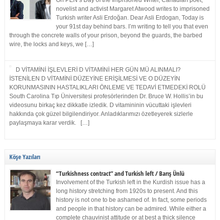
On PEN’s Day of the Imprisoned Writer, Canadian poet,
novelist and activist Margaret Atwood writes to imprisoned
Turkish writer Asli Erdoğan. Dear Asli Erdogan, Today is
your 91st day behind bars. I’m writing to tell you that even
through the concrete walls of your prison, beyond the guards, the barbed
wire, the locks and keys, we […]
D VİTAMİNİ İŞLEVLERİ D VİTAMİNİ HER GÜN MÜ ALINMALI?
İSTENİLEN D VİTAMİNİ DÜZEYİNE ERİŞİLMESİ VE O DÜZEYİN
KORUNMASININ HASTALIKLARI ÖNLEME VE TEDAVİ ETMEDEKİ ROLÜ
South Carolina Tıp Üniversitesi profesörlerinden Dr. Bruce W. Hollis’in bu
videosunu birkaç kez dikkatle izledik. D vitamininin vücuttaki işlevleri
hakkında çok güzel bilgilendiriyor. Anladıklarımızı özetleyerek sizlerle
paylaşmaya karar verdik. […]
Köşe Yazıları
“Turkishness contract” and Turkish left / Barış Ünlü
Involvement of the Turkish left in the Kurdish issue has a
long history stretching from 1920s to present. And this
history is not one to be ashamed of. In fact, some periods
and people in that history can be admired. While either a
complete chauvinist attitude or at best a thick silence