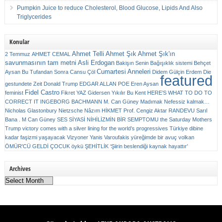
Pumpkin Juice to reduce Cholesterol, Blood Glucose, Lipids And Also
Triglycerides
Konular
Ahmet Telli
Ahmet Şık
Ahmet Şık'ın
2 Temmuz
AHMET CEMAL
savunmasının tam metni
Asli Erdogan
Bakişın Senin
Bağışıklık sistemi
Behçet
Cumartesi Anneleri
Aysan
Bu Tufandan Sonra
Cansu Çöl
Didem Gülçin Erdem
Die
featured
gestundete Zeit
Donald Trump
EDGAR ALLAN POE
Eren Aysan
Fidel Castro
feminist
Fikret YAZ
Gidersen Yıkılır Bu Kent
HERE’S WHAT TO DO TO
CORRECT IT
INGEBORG BACHMANN
M. Can Güney
Madımak
Nefessiz kalmak…
Nicholas Glastonbury
Nietzsche
Nâzım HİKMET
Prof. Cengiz Aktar
RANDEVU
Sarıl
Bana . M Can Güney
SES
SİYASİ NİHİLİZMİN BİR SEMPTOMU
the Saturday Mothers
Trump victory comes with a silver lining for the world’s progressives
Türkiye dibine
kadar faşizmi yaşayacak
Vizyoner
Yanis Varoufakis
yüreğimde bir avuç volkan
ÖMÜR'CÜ GELDİ ÇOCUK
öykü
ŞEHİTLİK
‘Şiirin beslendiği kaynak hayattır’
Archives
Archives