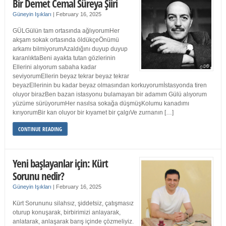
Bir Demet Cemal Süreya Şiiri
Güneyin Işıkları
|
February 16, 2025
GÜLGülün tam ortasında ağlıyorumHer
akşam sokak ortasında öldükçeÖnümü
arkamı bilmiyorumAzaldığını duyup duyup
karanlıktaBeni ayakta tutan gözlerinin
Ellerini alıyorum sabaha kadar
seviyorumEllerin beyaz tekrar beyaz tekrar
beyazEllerinin bu kadar beyaz olmasından korkuyorumİstasyonda tiren
oluyor birazBen bazan istasyonu bulamayan bir adamım Gülü alıyorum
yüzüme sürüyorumHer nasılsa sokağa düşmüşKolumu kanadımı
kırıyorumBir kan oluyor bir kıyamet bir çalgıVe zurnanın […]
CONTINUE READING
Yeni başlayanlar için: Kürt
Sorunu nedir?
Güneyin Işıkları
|
February 16, 2025
Kürt Sorununu silahsız, şiddetsiz, çatışmasız
oturup konuşarak, birbirimizi anlayarak,
anlatarak, anlaşarak barış içinde çözmeliyiz.