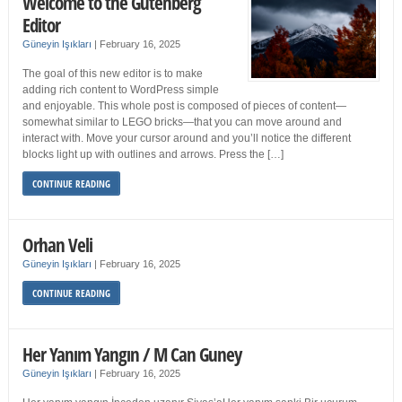
Welcome to the Gutenberg
Editor
Güneyin Işıkları
|
February 16, 2025
The goal of this new editor is to make
adding rich content to WordPress simple
and enjoyable. This whole post is composed of pieces of content—
somewhat similar to LEGO bricks—that you can move around and
interact with. Move your cursor around and you’ll notice the different
blocks light up with outlines and arrows. Press the […]
CONTINUE READING
Orhan Veli
Güneyin Işıkları
|
February 16, 2025
CONTINUE READING
Her Yanım Yangın / M Can Guney
Güneyin Işıkları
|
February 16, 2025