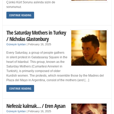
Çünkü Kürt Sorunu aslında sizin de
sorununuz.
CONTINUE READING
The Saturday Mothers in Turkey
/ Nicholas Glastonbury
Güneyin Işıkları
|
February 16, 2025
Every Saturday, a group of people gathers
in silent protest in Galatasaray Square in the
heart of Istanbul. This group, known as the
Saturday Mothers (Cumartesi Anneleri in
Turkish), is primarily composed of older
Kurdish women. The protests, which resemble those by the Madres del
Plaza del Mayo in Argentina, consist of the mothers (and […]
CONTINUE READING
Nefessiz kalmak… / Eren Aysan
Güneyin Işıkları
|
February 16, 2025