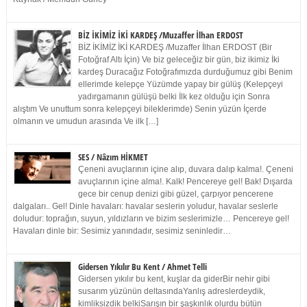
BİZ İKİMİZ İKİ KARDEŞ /Muzaffer İlhan ERDOST
BİZ İKİMİZ İKİ KARDEŞ /Muzaffer İlhan ERDOST (Bir
Fotoğraf Altı İçin) Ve biz geleceğiz bir gün, biz ikimiz İki
kardeş Duracağız Fotoğrafımızda durduğumuz gibi Benim
ellerimde kelepçe Yüzümde yapay bir gülüş (Kelepçeyi
yadırgamanın gülüşü belki İlk kez olduğu için Sonra
alıştım Ve unuttum sonra kelepçeyi bileklerimde) Senin yüzün İçerde
olmanın ve umudun arasında Ve ilk […]
SES / Nâzım HİKMET
Çeneni avuçlarının içine alıp, duvara dalıp kalma!. Çeneni
avuçlarının içine alma!. Kalk! Pencereye gel! Bak! Dışarda
gece bir cenup denizi gibi güzel, çarpıyor pencerene
dalgaları.. Gel! Dinle havaları: havalar seslerin yoludur, havalar seslerle
doludur: toprağın, suyun, yıldızların ve bizim seslerimizle… Pencereye gel!
Havaları dinle bir: Sesimiz yanındadır, sesimiz seninledir…
Gidersen Yıkılır Bu Kent / Ahmet Telli
Gidersen yıkılır bu kent, kuşlar da giderBir nehir gibi
susarım yüzünün deltasındaYanlış adreslerdeydik,
kimliksizdik belkiSarışın bir şaşkınlık olurdu bütün