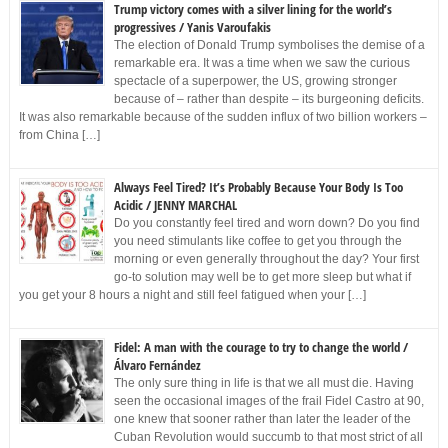
Trump victory comes with a silver lining for the world’s
progressives / Yanis Varoufakis
The election of Donald Trump symbolises the demise of a
remarkable era. It was a time when we saw the curious
spectacle of a superpower, the US, growing stronger
because of – rather than despite – its burgeoning deficits.
It was also remarkable because of the sudden influx of two billion workers –
from China […]
Always Feel Tired? It’s Probably Because Your Body Is Too
Acidic / JENNY MARCHAL
Do you constantly feel tired and worn down? Do you find
you need stimulants like coffee to get you through the
morning or even generally throughout the day? Your first
go-to solution may well be to get more sleep but what if
you get your 8 hours a night and still feel fatigued when your […]
Fidel: A man with the courage to try to change the world /
Álvaro Fernández
The only sure thing in life is that we all must die. Having
seen the occasional images of the frail Fidel Castro at 90,
one knew that sooner rather than later the leader of the
Cuban Revolution would succumb to that most strict of all