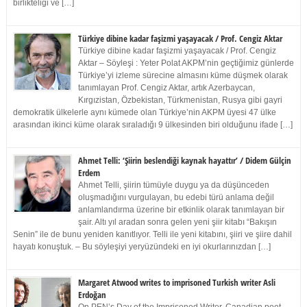
birlikteliği ve […]
Türkiye dibine kadar faşizmi yaşayacak / Prof. Cengiz Aktar
Türkiye dibine kadar faşizmi yaşayacak / Prof. Cengiz
Aktar – Söyleşi : Yeter Polat AKPM’nin geçtiğimiz günlerde
Türkiye’yi izleme sürecine almasını küme düşmek olarak
tanımlayan Prof. Cengiz Aktar, artık Azerbaycan,
Kırgızistan, Özbekistan, Türkmenistan, Rusya gibi gayri
demokratik ülkelerle aynı kümede olan Türkiye’nin AKPM üyesi 47 ülke
arasından ikinci küme olarak sıraladığı 9 ülkesinden biri olduğunu ifade […]
Ahmet Telli: ‘Şiirin beslendiği kaynak hayattır’ / Didem Gülçin
Erdem
Ahmet Telli, şiirin tümüyle duygu ya da düşünceden
oluşmadığını vurgulayan, bu edebi türü anlama değil
anlamlandırma üzerine bir etkinlik olarak tanımlayan bir
şair. Altı yıl aradan sonra gelen yeni şiir kitabı “Bakışın
Senin” ile de bunu yeniden kanıtlıyor. Telli ile yeni kitabını, şiiri ve şiire dahil
hayatı konuştuk. – Bu söyleşiyi yeryüzündeki en iyi okurlarınızdan […]
Margaret Atwood writes to imprisoned Turkish writer Asli
Erdoğan