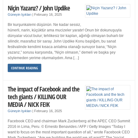
Niçin Yazarız? / John Updike
Güneyin Işıkları
|
February 16, 2025
Bir kurşunkalemi düşünün. Ne kadar sessiz,
hünerli, narin, küçüktür ama mucizeler yaratır! Onun bir dokunuşuyla
dünyalar vücut bulur; tehlikesiz bir kaplan, ağırlığı olmayan buharlı bir
silindir, masrafsız bir saray. John Updike Konu başlığım, bu sanat
festivalinde kendimi kısaca anlatma olanağı sunuyor bana; “Niçin
yazarız,” sorusu karşısında, “Niçin olmasın,” demeli ve başka şey
söylemeden yerime oturmalıydım. Ama […]
CONTINUE READING
The impact of Facebook and the
tech giants / KILLING OUR
MEDIA / NICK FEIK
Güneyin Işıkları
|
February 16, 2025
Facebook CEO and chairman Mark Zuckerberg at the APEC CEO Summit
2016 in Lima, Peru. © Ernesto Benavides / AFP / Getty Images “Today I
want to focus on the most important question of all,” wrote Facebook CEO
Mark Zuckerberg. “Are we building the world we all want?” The “social