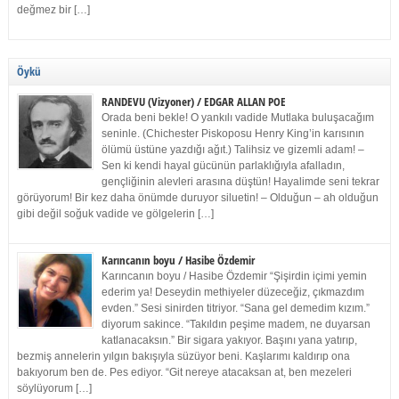
değmez bir […]
Öykü
RANDEVU (Vizyoner) / EDGAR ALLAN POE
Orada beni bekle! O yankılı vadide Mutlaka buluşacağım
seninle. (Chichester Piskoposu Henry King’in karısının
ölümü üstüne yazdığı ağıt.) Talihsiz ve gizemli adam! –
Sen ki kendi hayal gücünün parlaklığıyla afalladın,
gençliğinin alevleri arasına düştün! Hayalimde seni tekrar
görüyorum! Bir kez daha önümde duruyor siluetin! – Olduğun – ah olduğun
gibi değil soğuk vadide ve gölgelerin […]
Karıncanın boyu / Hasibe Özdemir
Karıncanın boyu / Hasibe Özdemir “Şişirdin içimi yemin
ederim ya! Deseydin methiyeler düzeceğiz, çıkmazdım
evden.” Sesi sinirden titriyor. “Sana gel demedim kızım.”
diyorum sakince. “Takıldın peşime madem, ne duyarsan
katlanacaksın.” Bir sigara yakıyor. Başını yana yatırıp,
bezmiş annelerin yılgın bakışıyla süzüyor beni. Kaşlarımı kaldırıp ona
bakıyorum ben de. Pes ediyor. “Git nereye atacaksan at, ben mezeleri
söylüyorum […]