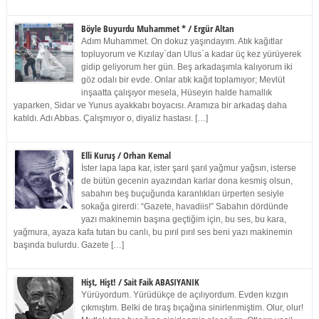
Böyle Buyurdu Muhammet * / Ergür Altan
Adım Muhammet. On dokuz yaşındayım. Atık kağıtlar
topluyorum ve Kızılay`dan Ulus`a kadar üç kez yürüyerek
gidip geliyorum her gün. Beş arkadaşımla kalıyorum iki
göz odalı bir evde. Onlar atık kağıt toplamıyor; Mevlüt
inşaatta çalışıyor mesela, Hüseyin halde hamallık
yaparken, Sidar ve Yunus ayakkabı boyacısı. Aramıza bir arkadaş daha
katıldı. Adı Abbas. Çalışmıyor o, diyaliz hastası. […]
Elli Kuruş / Orhan Kemal
İster lapa lapa kar, ister şarıl şarıl yağmur yağsın, isterse
de bütün gecenin ayazından karlar dona kesmiş olsun,
sabahın beş buçuğunda karanlıkları ürperten sesiyle
sokağa girerdi: “Gazete, havadiis!” Sabahın dördünde
yazı makinemin başına geçtiğim için, bu ses, bu kara,
yağmura, ayaza kafa tutan bu canlı, bu pırıl pırıl ses beni yazı makinemin
başında bulurdu. Gazete […]
Hişt, Hişt! / Sait Faik ABASIYANIK
Yürüyordum. Yürüdükçe de açılıyordum. Evden kızgın
çıkmıştım. Belki de tıraş bıçağına sinirlenmiştim. Olur, olur!