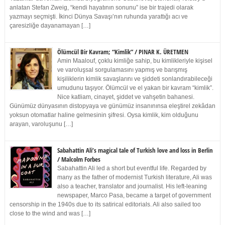
anlatan Stefan Zweig, “kendi hayatının sonunu” ise bir trajedi olarak
yazmayı seçmişti. İkinci Dünya Savaşı’nın ruhunda yarattığı acı ve
çaresizliğe dayanamayan […]
Ölümcül Bir Kavram; “Kimlik” / PINAR K. ÜRETMEN
Amin Maalouf, çoklu kimliğe sahip, bu kimlikleriyle kişisel
ve varoluşsal sorgulamasını yapmış ve barışmış
kişiliklerin kimlik savaşlarını ve şiddeti sonlandırabileceği
umudunu taşıyor. Ölümcül ve el yakan bir kavram “kimlik”.
Nice katliam, cinayet, şiddet ve vahşetin bahanesi.
Günümüz dünyasının distopyaya ve günümüz insanınınsa eleştirel zekâdan
yoksun otomatlar haline gelmesinin şifresi. Oysa kimlik, kim olduğunu
arayan, varoluşunu […]
Sabahattin Ali’s magical tale of Turkish love and loss in Berlin
/ Malcolm Forbes
Sabahattin Ali led a short but eventful life. Regarded by
many as the father of modernist Turkish literature, Ali was
also a teacher, translator and journalist. His left-leaning
newspaper, Marco Pasa, became a target of government
censorship in the 1940s due to its satirical editorials. Ali also sailed too
close to the wind and was […]