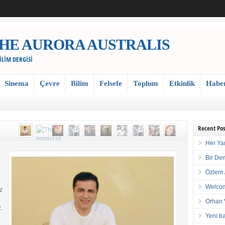
 / THE AURORA AUSTRALIS
BİLİM DERGİSİ
Sinema
Çevre
Bilim
Felsefe
Toplum
Etkinlik
Habe
Recent Pos
Her Ya
Bir De
Özlem 
Welcom
z
Orhan 
.
Yeni ba