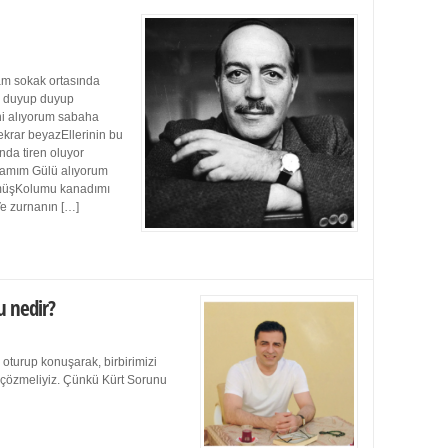
m sokak ortasında
ı duyup duyup
ini alıyorum sabaha
ekrar beyazEllerinin bu
da tiren oluyor
damım Gülü alıyorum
müşKolumu kanadımı
Ve zurnanın […]
u nedir?
 oturup konuşarak, birbirimizi
e çözmeliyiz. Çünkü Kürt Sorunu