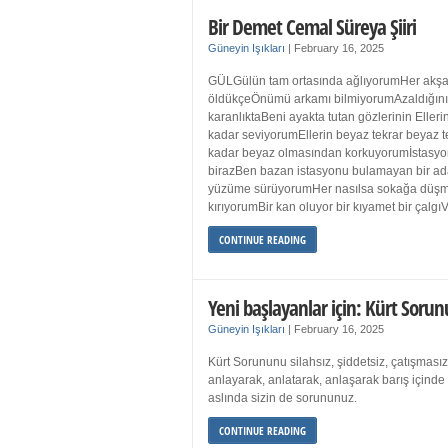
Bir Demet Cemal Süreya Şiiri
Güneyin Işıkları
|
February 16, 2025
GÜLGülün tam ortasında ağlıyorumHer akşa
öldükçeÖnümü arkamı bilmiyorumAzaldığın
karanlıktaBeni ayakta tutan gözlerinin Eller
kadar seviyorumEllerin beyaz tekrar beyaz t
kadar beyaz olmasından korkuyorumİstasyon
birazBen bazan istasyonu bulamayan bir a
yüzüme sürüyorumHer nasılsa sokağa düş
kırıyorumBir kan oluyor bir kıyamet bir çalgı
CONTINUE READING
Yeni başlayanlar için: Kürt Sorun
Güneyin Işıkları
|
February 16, 2025
Kürt Sorununu silahsız, şiddetsiz, çatışmasız
anlayarak, anlatarak, anlaşarak barış içind
aslında sizin de sorununuz.
CONTINUE READING