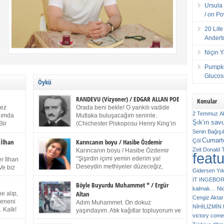
Ursula 
/ on P
20 Lif
Andert
Niçin 
Pumpki
Glucose
Öykü
RANDEVU (Vizyoner) / EDGAR ALLAN POE
Konular
kez
Orada beni bekle! O yankılı vadide
2 Temmuz
A
anımda
Mutlaka buluşacağım seninle.
Şık'ın sav
Bir
(Chichester Piskoposu Henry King’in
ıp
karısının ölümü üstüne yazdığı ağıt.)
Senin
Bağışı
m bir
Talihsiz ve gizemli adam! – Sen ki kendi hayal
Cumarte
Çöl
 İlhan
Karıncanın boyu / Hasibe Özdemir
gücünün parlaklığıyla afalladın, gençliğinin alevleri
Zeit
Donald 
Karıncanın boyu / Hasibe Özdemir
feat
ziran
arasına düştün! Hayalimde seni tekrar görüyorum!
“Şişirdin içimi yemin ederim ya!
r İlhan
Bir kez daha önümde duruyor siluetin! – Olduğun –
Deseydin methiyeler düzeceğiz,
Ve biz
Gidersen Yık
ah olduğun gibi değil soğuk vadide ve gölgelerin […]
çıkmazdım evden.” Sesi sinirden
 kardeş
IT
INGEBO
titriyor. “Sana gel demedim kızım.” diyorum sakince.
Benim
Böyle Buyurdu Muhammet * / Ergür
kalmak…
Ni
“Takıldın peşime madem, ne duyarsan
Altan
e alıp,
Cengiz Aktar
katlanacaksın.” Bir sigara yakıyor. Başını yana yatırıp,
 olduğu
Çeneni
Adım Muhammet. On dokuz
bezmiş annelerin yılgın bakışıyla süzüyor beni.
NİHİLİZMİ
. Kalk!
yaşındayım. Atık kağıtlar topluyorum ve
Kaşlarımı kaldırıp ona bakıyorum ben de. Pes ediyor.
victory comes
ışarda
Kızılay`dan Ulus`a kadar üç kez
“Git nereye atacaksan at, ben mezeleri söylüyorum