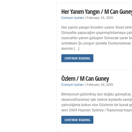
Her Yanım Yangın / M Can Gune
Güneyin Işıkları
|
February 16, 2025
Her yanım yangın İnceden uzanır Sivas’aHer
DünyaNe yapacağını şaşırmışAnlamaya çalışır
usulcaHer yanım gülüşleri Sımsıcak sarılır
sırılsıklam Şu yorgun yürekte Durdurulamaz 
denizin […]
CONTINUE READING
Özlem / M Can Guney
Güneyin Işıkları
|
February 16, 2025
Bilmiyorum gülümKaç kez doğdu güneşKaç kez
okyanusDuramaz işte öylece kıyılarda sevişi
yalnızlığıma kokun olur Gözlerim bir bur
seni 2004 Haziran Sydney / Toplumsal Ka
CONTINUE READING