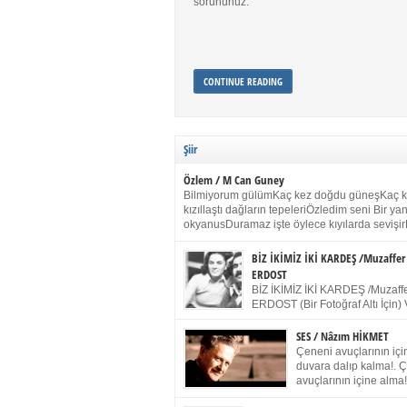
sorununuz.
CONTINUE READING
Şiir
Özlem / M Can Guney
Bilmiyorum gülümKaç kez doğdu güneşKaç 
kızıllaştı dağların tepeleriÖzledim seni Bir y
okyanusDuramaz işte öylece kıyılarda sevişir
yanımdaYanık kül rengi toprak sessizliğiSalın
dururSokulur yalnızlığıma kokun olur Gözleri
BİZ İKİMİZ İKİ KARDEŞ /Muzaffer
buruk gülümsemeDudağımda buğusu
ERDOST
öpüşlerinGeceler boyuÖzledim seni 2004 Ha
BİZ İKİMİZ İKİ KARDEŞ /Muzaffe
Sydney / Toplumsal Kaynak / Memduh Güney
ERDOST (Bir Fotoğraf Altı İçin) 
geleceğiz bir gün, biz ikimiz İki
Duracağız Fotoğrafımızda durduğumuz gibi 
SES / Nâzım HİKMET
ellerimde kelepçe Yüzümde yapay bir gülüş
Çeneni avuçlarının için
(Kelepçeyi yadırgamanın gülüşü belki İlk kez
duvara dalıp kalma!. 
için Sonra alıştım Ve unuttum sonra kelepçeyi
avuçlarının içine alma!
bileklerimde) Senin yüzün İçerde olmanın ve
Pencereye gel! Bak! D
umudun arasında Ve ilk […]