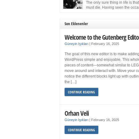
more sleep but what if you get your 8 hours a
The only sure thing in life is tha
and still feel fatigued when your […]
must die. Having seen the occa
images of the frail Fidel Castro 
one knew that sooner rather than later the lea
the Cuban Revolution would succumb to that
Son Eklenenler
strict of all human laws. Although saddened i
personal ways by the […]
Welcome to the Gutenberg Edito
Güneyin Işıkları
|
February 16, 2025
The goal of this new editor is to make adding
WordPress simple and enjoyable. This whol
pieces of content—somewhat similar to LEG
move around and interact with. Move your cu
notice the different blocks light up with outl
the […]
CONTINUE READING
Orhan Veli
Güneyin Işıkları
|
February 16, 2025
CONTINUE READING