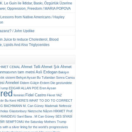
K. Le Guin ile İktidar, Baskı, Özgürlük Üzerine
ower, Oppression, Freedom / MARIA POPOVA
e Lessons from Native Americans / Hayley
on
Yazarız? / John Updike
n Juice to reduce Cholesterol, Blood
, Lipids And Also Triglycerides
Ahmet Telli
Ahmet Şık
Ahmet
HMET CEMAL
unmasının tam metni
Asli Erdogan
Bakişın
klık sistemi
Behçet Aysan
Bu Tufandan Sonra
Cansu
si Anneleri
Didem Gülçin Erdem
Die gestundete
Trump
EDGAR ALLAN POE
Eren Aysan
ured
Fidel Castro
feminist
Fikret YAZ
ılır Bu Kent
HERE’S WHAT TO DO TO CORRECT
RG BACHMANN
M. Can Güney
Madımak
Nefessiz
cholas Glastonbury
Nietzsche
Nâzım HİKMET
Prof.
RANDEVU
Sarıl Bana . M Can Güney
SES
SİYASİ
N BİR SEMPTOMU
the Saturday Mothers
Trump
 with a silver lining for the world’s progressives