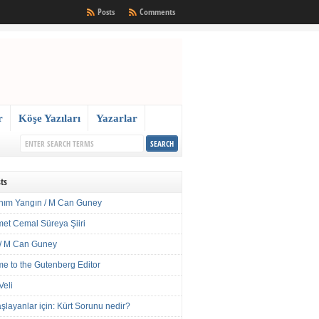
Posts
Comments
r
Köşe Yazıları
Yazarlar
ts
nım Yangın / M Can Guney
met Cemal Süreya Şiiri
/ M Can Guney
e to the Gutenberg Editor
Veli
şlayanlar için: Kürt Sorunu nedir?