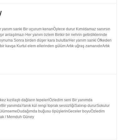
y
 yanım sanki Bir uçurum kenarıÖylece durur Kımıldamaz sanırsın
 anlaşılmazı Her yanım özlem Birikir bir nehrin getirdiklerinde
 boynuma Sonra birden düşer kara bulutlarHer yanım sanki Öfkeden
bir kavga Kurtul elem ellerinden gülüm Artık uğraş zamanıdırArtık
 kızıllaştı dağların tepeleriÖzledim seni Bir yanımda
rBir yanımdaYanık kül rengi toprak sessizliğiSalınıp dururSokulur
uk gülümsemeDudağımda buğusu öpüşlerinGeceler boyuÖzledim
ynak / Memduh Güney