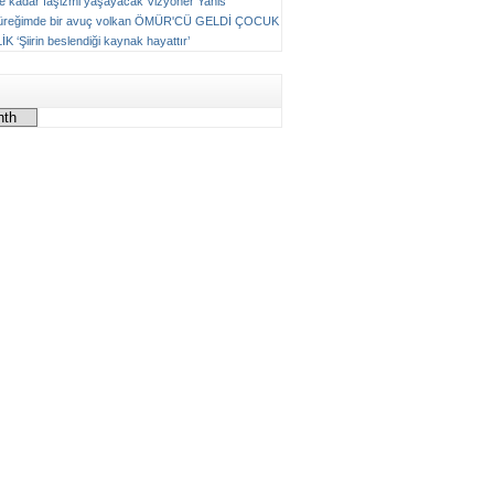
ne kadar faşizmi yaşayacak
Vizyoner
Yanis
üreğimde bir avuç volkan
ÖMÜR'CÜ GELDİ ÇOCUK
LİK
‘Şiirin beslendiği kaynak hayattır’