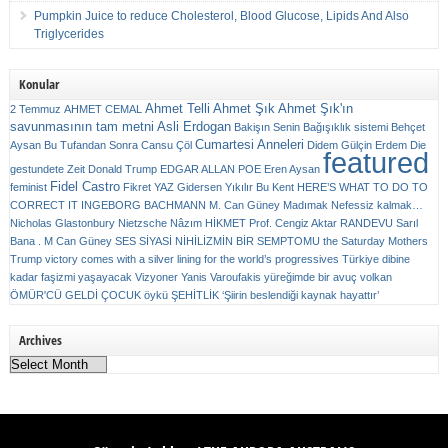
Pumpkin Juice to reduce Cholesterol, Blood Glucose, Lipids And Also
Triglycerides
Konular
Ahmet Telli
Ahmet Şık
Ahmet Şık'ın
2 Temmuz
AHMET CEMAL
savunmasının tam metni
Asli Erdogan
Bakişın Senin
Bağışıklık sistemi
Behçet
Cumartesi Anneleri
Aysan
Bu Tufandan Sonra
Cansu Çöl
Didem Gülçin Erdem
Die
featured
gestundete Zeit
Donald Trump
EDGAR ALLAN POE
Eren Aysan
Fidel Castro
feminist
Fikret YAZ
Gidersen Yıkılır Bu Kent
HERE’S WHAT TO DO TO
CORRECT IT
INGEBORG BACHMANN
M. Can Güney
Madımak
Nefessiz kalmak…
Nicholas Glastonbury
Nietzsche
Nâzım HİKMET
Prof. Cengiz Aktar
RANDEVU
Sarıl
Bana . M Can Güney
SES
SİYASİ NİHİLİZMİN BİR SEMPTOMU
the Saturday Mothers
Trump victory comes with a silver lining for the world’s progressives
Türkiye dibine
kadar faşizmi yaşayacak
Vizyoner
Yanis Varoufakis
yüreğimde bir avuç volkan
ÖMÜR'CÜ GELDİ ÇOCUK
öykü
ŞEHİTLİK
‘Şiirin beslendiği kaynak hayattır’
Archives
Archives