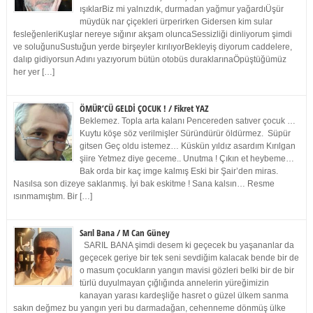
ışıklarBiz mi yalnızdık, durmadan yağmur yağardıÜşür
müydük nar çiçekleri ürperirken Gidersen kim sular
fesleğenleriKuşlar nereye sığınır akşam oluncaSessizliği dinliyorum şimdi
ve soluğunuSustuğun yerde birşeyler kırılıyorBekleyiş diyorum caddelere,
dalıp gidiyorsun Adını yazıyorum bütün otobüs duraklarınaÖpüştüğümüz
her yer […]
ÖMÜR’CÜ GELDİ ÇOCUK ! / Fikret YAZ
Beklemez. Topla arta kalanı Pencereden satıver çocuk …
Kuytu köşe söz verilmişler Süründürür öldürmez. Süpür
gitsen Geç oldu istemez… Küskün yıldız asardım Kırılgan
şiire Yetmez diye geceme.. Unutma ! Çıkın et heybeme…
Bak orda bir kaç imge kalmış Eski bir Şair’den miras.
Nasılsa son dizeye saklanmış. İyi bak eskitme ! Sana kalsın… Resme
ısınmamıştım. Bir […]
Sarıl Bana / M Can Güney
SARIL BANA şimdi desem ki geçecek bu yaşananlar da
geçecek geriye bir tek seni sevdiğim kalacak bende bir de
o masum çocukların yangın mavisi gözleri belki bir de bir
türlü duyulmayan çığlığında annelerin yüreğimizin
kanayan yarası kardeşliğe hasret o güzel ülkem sanma
sakın değmez bu yangın yeri bu darmadağan, cehenneme dönmüş ülke