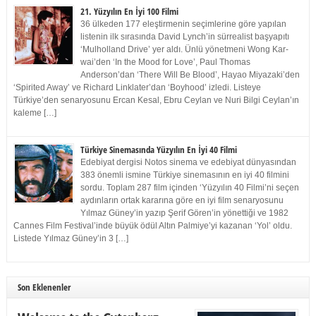
21. Yüzyılın En İyi 100 Filmi
36 ülkeden 177 eleştirmenin seçimlerine göre yapılan
listenin ilk sırasında David Lynch’in sürrealist başyapıtı
‘Mulholland Drive’ yer aldı. Ünlü yönetmeni Wong Kar-
wai’den ‘In the Mood for Love’, Paul Thomas
Anderson’dan ‘There Will Be Blood’, Hayao Miyazaki’den
‘Spirited Away’ ve Richard Linklater’dan ‘Boyhood’ izledi. Listeye
Türkiye’den senaryosunu Ercan Kesal, Ebru Ceylan ve Nuri Bilgi Ceylan’ın
kaleme […]
Türkiye Sinemasında Yüzyılın En İyi 40 Filmi
Edebiyat dergisi Notos sinema ve edebiyat dünyasından
383 önemli ismine Türkiye sinemasının en iyi 40 filmini
sordu. Toplam 287 film içinden ‘Yüzyılın 40 Filmi’ni seçen
aydınların ortak kararına göre en iyi film senaryosunu
Yılmaz Güney’in yazıp Şerif Gören’in yönettiği ve 1982
Cannes Film Festival’inde büyük ödül Altın Palmiye’yi kazanan ‘Yol’ oldu.
Listede Yılmaz Güney’in 3 […]
Son Eklenenler