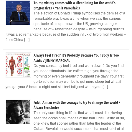
Trump victory comes with a silver lining for the world’s
progressives / Yanis Varoufakis
The election of Donald Trump symbolises the demise of a
remarkable era. It was a time when we saw the curious
spectacle of a superpower, the US, growing stronger
because of – rather than despite – its burgeoning deficits.
It was also remarkable because of the sudden influx of two billion workers –
from China […]
Always Feel Tired? It’s Probably Because Your Body Is Too
Acidic / JENNY MARCHAL
Do you constantly feel tired and worn down? Do you find
you need stimulants like coffee to get you through the
morning or even generally throughout the day? Your first
go-to solution may well be to get more sleep but what if
you get your 8 hours a night and still feel fatigued when your […]
Fidel: A man with the courage to try to change the world /
Álvaro Fernández
The only sure thing in life is that we all must die. Having
seen the occasional images of the frail Fidel Castro at 90,
one knew that sooner rather than later the leader of the
Cuban Revolution would succumb to that most strict of all