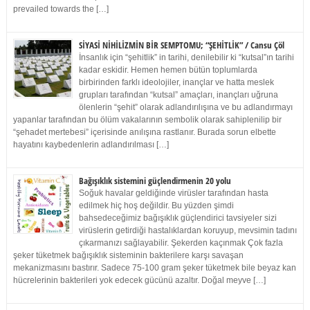
prevailed towards the […]
SİYASİ NİHİLİZMİN BİR SEMPTOMU; “ŞEHİTLİK” / Cansu Çöl
İnsanlık için “şehitlik” in tarihi, denilebilir ki “kutsal”ın tarihi
kadar eskidir. Hemen hemen bütün toplumlarda
birbirinden farklı ideolojiler, inançlar ve hatta meslek
grupları tarafından “kutsal” amaçları, inançları uğruna
ölenlerin “şehit” olarak adlandırılışına ve bu adlandırmayı
yapanlar tarafından bu ölüm vakalarının sembolik olarak sahiplenilip bir
“şehadet mertebesi” içerisinde anılışına rastlanır. Burada sorun elbette
hayatını kaybedenlerin adlandırılması […]
Bağışıklık sistemini güçlendirmenin 20 yolu
Soğuk havalar geldiğinde virüsler tarafından hasta
edilmek hiç hoş değildir. Bu yüzden şimdi
bahsedeceğimiz bağışıklık güçlendirici tavsiyeler sizi
virüslerin getirdiği hastalıklardan koruyup, mevsimin tadını
çıkarmanızı sağlayabilir. Şekerden kaçınmak Çok fazla
şeker tüketmek bağışıklık sisteminin bakterilere karşı savaşan
mekanizmasını bastırır. Sadece 75-100 gram şeker tüketmek bile beyaz kan
hücrelerinin bakterileri yok edecek gücünü azaltır. Doğal meyve […]