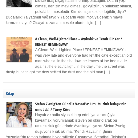
Mutlak tıraş bıçağına sinirlenmiş olacağım. Otların yeşil
olması, denizin mavi olması, gökyüzünün bulutsuz olması,
pekalâ bir meseledir. Kim demiş mesele değildir, diye?
Budalalık! Ya yağmur yağsaydı? Ya otların yeşili mor, ya denizin mavisi
kırmızı olsaydı? Olsaydı o zaman mesele olurdu, işte. […]
A Clean, Well-Lighted Place – Aydınlık ve Temiz Bir Yer /
ERNEST HEMINGWAY
A Clean, Well-Lighted Place / ERNEST HEMINGWAY It
was very late and everyone had left the cafe except an old
man who sat in the shadow the leaves of the tree made
against the electric light. In the day time the street was
dusty, but at night the dew settled the dust and the old man […]
Kitap
Stefan Zweig’ten Gündüz Vassaf’a: Umutsuzluk bulaşıcıdır,
umut da! / Türey Köse
Hayatı ve hatta siyaseti hep edebiyat aracılığıyla
kavramak, yorumlamak isteyen bir okur olarak bu
umutsuzluk günlerinde Avusturyalı yazar Stefan Zweig
düşüyor sık sık aklıma. “Kendi Hayatının Şiirini
Yazanlar”da roman tadında biyografilerle Casanova, Stendhal, Tolstoy’u