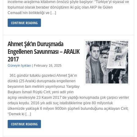
inceleme-araştırma kitabımın önsözü şöyle başlıyor: “Türkiye’yi siyasal ve
toplumsal olarak beraber dönüştüren iki güç olan AKP ile Gülen
Cemaati’nin birlikteliği ve […]
CONTINUE READING
Ahmet Şık’ın Duruşmada
Engellenen Savunması – ARALIK
2017
Güneyin Işıkları
|
February 16, 2025
361 gündür tutuklu gazeteci Ahmet Şık’ın
dünkü (25 Aralık) duruşmada engellenen
beyanının tam metnini yayınlıyoruz Yargıtay
Başkanı İsmail Rüştü Cirit, yeni adli yılın
açılışı vesilesiyle 23 Kasım 2017’de yaptığı konuşmada çok çarpıcı veriler
ortaya koydu. 2016 yılı adli suç istatistiklerine göre 80 milyonluk
ülkemizde yaklaşık 6 milyon 900bin şüpheli bulunduğunu açıklayan Cirit;
“Demek ki […]
CONTINUE READING