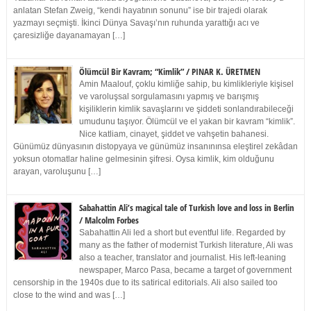
anlatan Stefan Zweig, “kendi hayatının sonunu” ise bir trajedi olarak
yazmayı seçmişti. İkinci Dünya Savaşı’nın ruhunda yarattığı acı ve
çaresizliğe dayanamayan […]
Ölümcül Bir Kavram; “Kimlik” / PINAR K. ÜRETMEN
Amin Maalouf, çoklu kimliğe sahip, bu kimlikleriyle kişisel
ve varoluşsal sorgulamasını yapmış ve barışmış
kişiliklerin kimlik savaşlarını ve şiddeti sonlandırabileceği
umudunu taşıyor. Ölümcül ve el yakan bir kavram “kimlik”.
Nice katliam, cinayet, şiddet ve vahşetin bahanesi.
Günümüz dünyasının distopyaya ve günümüz insanınınsa eleştirel zekâdan
yoksun otomatlar haline gelmesinin şifresi. Oysa kimlik, kim olduğunu
arayan, varoluşunu […]
Sabahattin Ali’s magical tale of Turkish love and loss in Berlin
/ Malcolm Forbes
Sabahattin Ali led a short but eventful life. Regarded by
many as the father of modernist Turkish literature, Ali was
also a teacher, translator and journalist. His left-leaning
newspaper, Marco Pasa, became a target of government
censorship in the 1940s due to its satirical editorials. Ali also sailed too
close to the wind and was […]