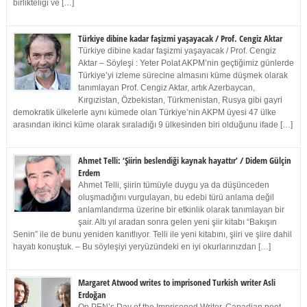
birlikteliği ve […]
Türkiye dibine kadar faşizmi yaşayacak / Prof. Cengiz Aktar
Türkiye dibine kadar faşizmi yaşayacak / Prof. Cengiz
Aktar – Söyleşi : Yeter Polat AKPM’nin geçtiğimiz günlerde
Türkiye’yi izleme sürecine almasını küme düşmek olarak
tanımlayan Prof. Cengiz Aktar, artık Azerbaycan,
Kırgızistan, Özbekistan, Türkmenistan, Rusya gibi gayri
demokratik ülkelerle aynı kümede olan Türkiye’nin AKPM üyesi 47 ülke
arasından ikinci küme olarak sıraladığı 9 ülkesinden biri olduğunu ifade […]
Ahmet Telli: ‘Şiirin beslendiği kaynak hayattır’ / Didem Gülçin
Erdem
Ahmet Telli, şiirin tümüyle duygu ya da düşünceden
oluşmadığını vurgulayan, bu edebi türü anlama değil
anlamlandırma üzerine bir etkinlik olarak tanımlayan bir
şair. Altı yıl aradan sonra gelen yeni şiir kitabı “Bakışın
Senin” ile de bunu yeniden kanıtlıyor. Telli ile yeni kitabını, şiiri ve şiire dahil
hayatı konuştuk. – Bu söyleşiyi yeryüzündeki en iyi okurlarınızdan […]
Margaret Atwood writes to imprisoned Turkish writer Asli
Erdoğan