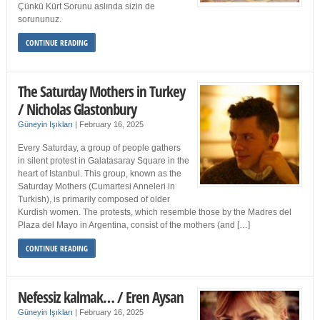
Çünkü Kürt Sorunu aslında sizin de
sorununuz.
CONTINUE READING
The Saturday Mothers in Turkey
/ Nicholas Glastonbury
Güneyin Işıkları
|
February 16, 2025
Every Saturday, a group of people gathers
in silent protest in Galatasaray Square in the
heart of Istanbul. This group, known as the
Saturday Mothers (Cumartesi Anneleri in
Turkish), is primarily composed of older
Kurdish women. The protests, which resemble those by the Madres del
Plaza del Mayo in Argentina, consist of the mothers (and […]
CONTINUE READING
Nefessiz kalmak… / Eren Aysan
Güneyin Işıkları
|
February 16, 2025