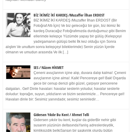
BİZ İKİMİZ İKİ KARDEŞ /Muzaffer İlhan ERDOST
BİZ İKİMİZ İKİ KARDEŞ /Muzaffer İlhan ERDOST (Bir
Fotoğraf Altı İçin) Ve biz geleceğiz bir gün, biz ikimiz İki
kardeş Duracağız Fotoğrafımızda durduğumuz gibi Benim
ellerimde kelepçe Yüzümde yapay bir gülüş (Kelepçeyi
yadırgamanın gülüşü belki İlk kez olduğu için Sonra
alıştım Ve unuttum sonra kelepçeyi bileklerimde) Senin yüzün İçerde
olmanın ve umudun arasında Ve ilk […]
SES / Nâzım HİKMET
Çeneni avuçlarının içine alıp, duvara dalıp kalma!. Çeneni
avuçlarının içine alma!. Kalk! Pencereye gel! Bak! Dışarda
gece bir cenup denizi gibi güzel, çarpıyor pencerene
dalgaları.. Gel! Dinle havaları: havalar seslerin yoludur, havalar seslerle
doludur: toprağın, suyun, yıldızların ve bizim seslerimizle… Pencereye gel!
Havaları dinle bir: Sesimiz yanındadır, sesimiz seninledir…
Gidersen Yıkılır Bu Kent / Ahmet Telli
Gidersen yıkılır bu kent, kuşlar da giderBir nehir gibi
susarım yüzünün deltasındaYanlış adreslerdeydik,
kimliksizdik belkiSarışın bir şaşkınlık olurdu bütün