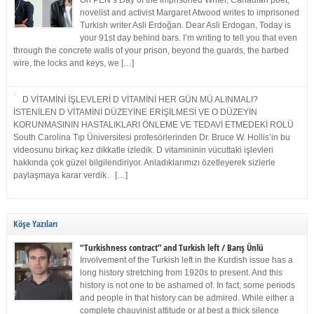
On PEN’s Day of the Imprisoned Writer, Canadian poet,
novelist and activist Margaret Atwood writes to imprisoned
Turkish writer Asli Erdoğan. Dear Asli Erdogan, Today is
your 91st day behind bars. I’m writing to tell you that even
through the concrete walls of your prison, beyond the guards, the barbed
wire, the locks and keys, we […]
D VİTAMİNİ İŞLEVLERİ D VİTAMİNİ HER GÜN MÜ ALINMALI?
İSTENİLEN D VİTAMİNİ DÜZEYİNE ERİŞİLMESİ VE O DÜZEYİN
KORUNMASININ HASTALIKLARI ÖNLEME VE TEDAVİ ETMEDEKİ ROLÜ
South Carolina Tıp Üniversitesi profesörlerinden Dr. Bruce W. Hollis’in bu
videosunu birkaç kez dikkatle izledik. D vitamininin vücuttaki işlevleri
hakkında çok güzel bilgilendiriyor. Anladıklarımızı özetleyerek sizlerle
paylaşmaya karar verdik. […]
Köşe Yazıları
“Turkishness contract” and Turkish left / Barış Ünlü
Involvement of the Turkish left in the Kurdish issue has a
long history stretching from 1920s to present. And this
history is not one to be ashamed of. In fact, some periods
and people in that history can be admired. While either a
complete chauvinist attitude or at best a thick silence