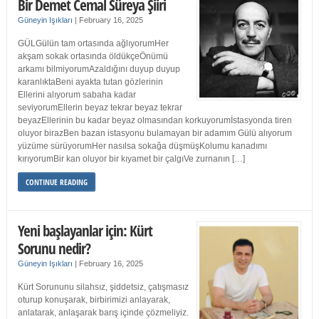
Bir Demet Cemal Süreya Şiiri
Güneyin Işıkları
|
February 16, 2025
GÜLGülün tam ortasında ağlıyorumHer
akşam sokak ortasında öldükçeÖnümü
arkamı bilmiyorumAzaldığını duyup duyup
karanlıktaBeni ayakta tutan gözlerinin
Ellerini alıyorum sabaha kadar
seviyorumEllerin beyaz tekrar beyaz tekrar
beyazEllerinin bu kadar beyaz olmasından korkuyorumİstasyonda tiren
oluyor birazBen bazan istasyonu bulamayan bir adamım Gülü alıyorum
yüzüme sürüyorumHer nasılsa sokağa düşmüşKolumu kanadımı
kırıyorumBir kan oluyor bir kıyamet bir çalgıVe zurnanın […]
CONTINUE READING
Yeni başlayanlar için: Kürt
Sorunu nedir?
Güneyin Işıkları
|
February 16, 2025
Kürt Sorununu silahsız, şiddetsiz, çatışmasız
oturup konuşarak, birbirimizi anlayarak,
anlatarak, anlaşarak barış içinde çözmeliyiz.