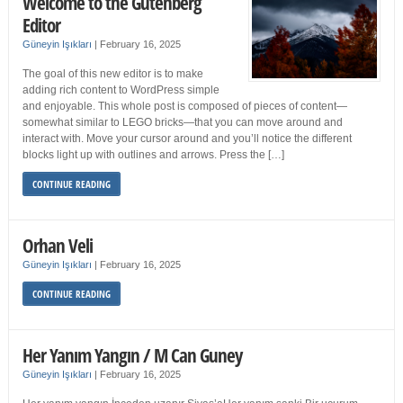
Welcome to the Gutenberg
Editor
Güneyin Işıkları
|
February 16, 2025
The goal of this new editor is to make
adding rich content to WordPress simple
and enjoyable. This whole post is composed of pieces of content—
somewhat similar to LEGO bricks—that you can move around and
interact with. Move your cursor around and you’ll notice the different
blocks light up with outlines and arrows. Press the […]
CONTINUE READING
Orhan Veli
Güneyin Işıkları
|
February 16, 2025
CONTINUE READING
Her Yanım Yangın / M Can Guney
Güneyin Işıkları
|
February 16, 2025