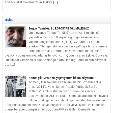
and socialist movements in Turkey. […]
Söyleşi
Turgay Tanülkü: BU RÖPORTAJI OKUMALISINIZ
Ünlü oyuncu Turgay Tanülkü’nün hayatı film gibi. 62
yaşındaki oyuncu, 18 yaşında girdiği cezaevinden 26
yaşında başka biri olarak çıkmış. Özgürlüğe ilk adımı
atarken “Ben geri döneceğim buraya!” diye bir söz vermiş
kendine. Tanülkü, ömrünü cezaevlerinde mahkumları
tiyatroyla buluşturmaya adamış bir oyuncu… Çoğu insanın Eşkıya Dünyaya
Hükümdar Olmaz dizisinde Şahinağa olarak tanıdığı Tanülkü’nün hikayesi
dizi […]
Ahmet Şık “Savunma yapmıyorum itham ediyorum!”
Ahmet Şık’ın savunmasının tam metni: Sözlerime 3 yıl
önce, 2014’te yayımlanan ‘Paralel Yürüdük Biz Bu
Yollarda’ isimli kitabımın önsözünden bir alıntıyla
başlayacağım. AKP ve Gülen Cemaati arasındaki mafyatik
iktidar ortaklığının nasıl dağıldığını anlatan bu inceleme-
araştırma kitabımın önsözü şöyle başlıyor: “Türkiye’yi siyasal ve toplumsal
olarak beraber dönüştüren iki güç olan AKP ile Gülen Cemaati’nin