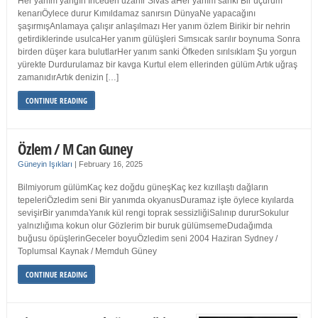
Her yanım yangın İnceden uzanır Sivas’aHer yanım sanki Bir uçurum
kenarıÖylece durur Kımıldamaz sanırsın DünyaNe yapacağını
şaşırmışAnlamaya çalışır anlaşılmazı Her yanım özlem Birikir bir nehrin
getirdiklerinde usulcaHer yanım gülüşleri Sımsıcak sarılır boynuma Sonra
birden düşer kara bulutlarHer yanım sanki Öfkeden sırılsıklam Şu yorgun
yürekte Durdurulamaz bir kavga Kurtul elem ellerinden gülüm Artık uğraş
zamanıdırArtık denizin […]
CONTINUE READING
Özlem / M Can Guney
Güneyin Işıkları
|
February 16, 2025
Bilmiyorum gülümKaç kez doğdu güneşKaç kez kızıllaştı dağların
tepeleriÖzledim seni Bir yanımda okyanusDuramaz işte öylece kıyılarda
sevişirBir yanımdaYanık kül rengi toprak sessizliğiSalınıp dururSokulur
yalnızlığıma kokun olur Gözlerim bir buruk gülümsemeDudağımda
buğusu öpüşlerinGeceler boyuÖzledim seni 2004 Haziran Sydney /
Toplumsal Kaynak / Memduh Güney
CONTINUE READING