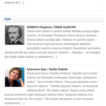
değmez bir […]
Öykü
RANDEVU (Vizyoner) / EDGAR ALLAN POE
Orada beni bekle! O yankılı vadide Mutlaka buluşacağım
seninle. (Chichester Piskoposu Henry King’in karısının
ölümü üstüne yazdığı ağıt.) Talihsiz ve gizemli adam! –
Sen ki kendi hayal gücünün parlaklığıyla afalladın,
gençliğinin alevleri arasına düştün! Hayalimde seni tekrar
görüyorum! Bir kez daha önümde duruyor siluetin! – Olduğun – ah olduğun
gibi değil soğuk vadide ve gölgelerin […]
Karıncanın boyu / Hasibe Özdemir
Karıncanın boyu / Hasibe Özdemir “Şişirdin içimi yemin
ederim ya! Deseydin methiyeler düzeceğiz, çıkmazdım
evden.” Sesi sinirden titriyor. “Sana gel demedim kızım.”
diyorum sakince. “Takıldın peşime madem, ne duyarsan
katlanacaksın.” Bir sigara yakıyor. Başını yana yatırıp,
bezmiş annelerin yılgın bakışıyla süzüyor beni. Kaşlarımı kaldırıp ona
bakıyorum ben de. Pes ediyor. “Git nereye atacaksan at, ben mezeleri
söylüyorum […]