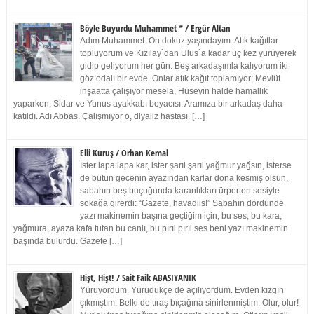
Böyle Buyurdu Muhammet * / Ergür Altan
Adım Muhammet. On dokuz yaşındayım. Atık kağıtlar
topluyorum ve Kızılay`dan Ulus`a kadar üç kez yürüyerek
gidip geliyorum her gün. Beş arkadaşımla kalıyorum iki
göz odalı bir evde. Onlar atık kağıt toplamıyor; Mevlüt
inşaatta çalışıyor mesela, Hüseyin halde hamallık
yaparken, Sidar ve Yunus ayakkabı boyacısı. Aramıza bir arkadaş daha
katıldı. Adı Abbas. Çalışmıyor o, diyaliz hastası. […]
Elli Kuruş / Orhan Kemal
İster lapa lapa kar, ister şarıl şarıl yağmur yağsın, isterse
de bütün gecenin ayazından karlar dona kesmiş olsun,
sabahın beş buçuğunda karanlıkları ürperten sesiyle
sokağa girerdi: “Gazete, havadiis!” Sabahın dördünde
yazı makinemin başına geçtiğim için, bu ses, bu kara,
yağmura, ayaza kafa tutan bu canlı, bu pırıl pırıl ses beni yazı makinemin
başında bulurdu. Gazete […]
Hişt, Hişt! / Sait Faik ABASIYANIK
Yürüyordum. Yürüdükçe de açılıyordum. Evden kızgın
çıkmıştım. Belki de tıraş bıçağına sinirlenmiştim. Olur, olur!