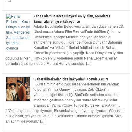
[…]
Reha Erdem’in Koca Dünya’si en iyi film, Menderes
Samancılar en iyi erkek oyuncu
Adana Büyükşehir Belediyesi tarafından düzenlenen 23.
Uluslararası Adana Film Festivali’nde ödüllen Çukurova
Üniversitesi Kongre Merkezi’nde yapılan törenle
sahiplerine sunuldu. Törende, “Koca Dünya”, “Babamın
Kanatları” ve “Albüm” filmleri ödülleri topladı. Reha
Erdem’in yönetmenliğini yaptığı “Koca Dünya” en iyi film
ödülünü alırken, Film-Yön en iyi yönetmen ödülü Reha Erdem’e, en iyi
görüntü yönetmeni ödülü Florent Herry’e sunuldu. […]
‘Bahar ülkesi’nden bize bakıyorlar* / Sevda AYDIN
Sürü filminin en duygusal sahnelerinden biri yandaki
fotoğraf. Yılmaz Güney’in yazdığı, Zeki Ökten’in
yönetmenliğini üstlendiği Sürü’nün setinden çıkan bu
fotoğrafın çekilmesinden yıllar sonra tek tek ayrıldılar
aramızdan Yaman Okay, Tuncel Kurtiz ve Tarık Akan…
#”Ölümü gömdüm, geliyorum. Bir sonbahar günüydü, geliyorum. Güneşler
buz gibiydi, geliyorum. Ve bütün kötülükler. Ölümün armaları gibiydi. Size
anlatırım, geliyorum.” […]