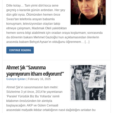
Dille kolay… Tam yirmi dört koca sene
geçmiş o karanlık günün ardından. Her şey
dün gibi oysa. Ölümünden hemen önce
Sıvas’tan telefonla arayan babamla
konuşmam, televizyondan olayları takip
etmeye çalışmam, Madımak Oteli yakıldıktan
hemen sonra bilgi alabilmek için oradan oraya koşturmam; sonrasında
da dönemin bakanı Mehmet Gazioğlu’nun açıklamasından ölenlerin
arasında babam Behçet Aysan’ın olduğunu öğrenmem… […]
CONTINUE READING
Ahmet Şık “Savunma
yapmıyorum itham ediyorum!”
Güneyin Işıkları
|
February 16, 2025
Ahmet Şık’ın savunmasının tam metni:
Sözlerime 3 yıl önce, 2014’te yayımlanan
‘Paralel Yürüdük Biz Bu Yollarda’ isimli
kitabımın önsözünden bir alıntıyla
başlayacağım. AKP ve Gülen Cemaati
arasındaki mafyatik iktidar ortaklığının nasıl dağıldığını anlatan bu