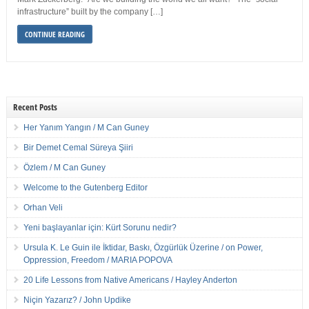
infrastructure” built by the company […]
CONTINUE READING
Recent Posts
Her Yanım Yangın / M Can Guney
Bir Demet Cemal Süreya Şiiri
Özlem / M Can Guney
Welcome to the Gutenberg Editor
Orhan Veli
Yeni başlayanlar için: Kürt Sorunu nedir?
Ursula K. Le Guin ile İktidar, Baskı, Özgürlük Üzerine / on Power,
Oppression, Freedom / MARIA POPOVA
20 Life Lessons from Native Americans / Hayley Anderton
Niçin Yazarız? / John Updike