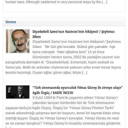
human laws. Although saddened in very personal ways by the […]
Sinema
Diyarbekirli Samo’nun Hazinses’inin hikâyesi! / Şeyhmus
Diken
Diyarbekirli Samo’nun Hazinses’inin hikâyesi! / Şeyhmus
Diken “Bir Gül gibi kıvraktır Bülbül gibi şakraktır Aşk
bana ızdıraptır Yeter ağlatma beni” 14 yıl önce
ölümünden hemen sonra, 2002’de yazdığım yazının son
paragrafında demiştim ki: “Diyarbekirliydi, Ermeniydi, hazin sesliydi ve
Samo’ydu. Belki de ardından söylenecek şarkısını yıllar evvel mezar taşına
kendisi kazımıştı. Duyan ağlar, gören ağlar, böyle […]
“Türk sinemasında oyunculuk Yılmaz Güney ile zirveye ulaşır”
Agâh Özgüç / KADİR İNCESU
9 Eylül 1984’te Paris’te yaşamını yitiren Yılmaz Güney’i
yakından tanıyan isimlerden biri de Türk sinemasının
yaşayan tarihçisi Agâh Özgüç. Özgüç’ün “Yılmaz Güney Filmleri Tarihi”
olarak adlandırdığı çalışması tam bir başvuru, temel bir kaynak kitabı olma
özelliği taşıyor. Özgüç ile Yılmaz Güney’i konuştuk. Yılmaz Güney ile nasıl
ve ne zaman tanıştınız? Yılmaz Güney’in Anadolu sinemalarında gösterimi