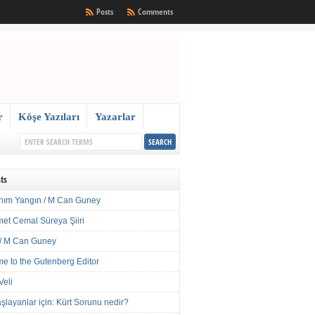
Posts
Comments
r
Köşe Yazıları
Yazarlar
ts
nım Yangın / M Can Guney
met Cemal Süreya Şiiri
/ M Can Guney
e to the Gutenberg Editor
Veli
şlayanlar için: Kürt Sorunu nedir?