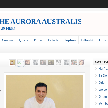
 / THE AURORA AUSTRALIS
BİLİM DERGİSİ
Sinema
Çevre
Bilim
Felsefe
Toplum
Etkinlik
Habe
Recent Pos
Her Ya
Bir De
Özlem 
Welcom
z
Orhan 
.
Yeni ba