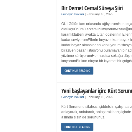
Bir Demet Cemal Süreya Şiiri
Güneyin Işıkları
|
February 16, 2025
GÜLGülün tam ortasında ağlıyorumHer akşa
öldükçeÖnümü arkamı bilmiyorumAzaldığın
karanlıktaBeni ayakta tutan gözlerinin Eller
kadar seviyorumEllerin beyaz tekrar beyaz t
kadar beyaz olmasından korkuyorumİstasyon
birazBen bazan istasyonu bulamayan bir a
yüzüme sürüyorumHer nasılsa sokağa düş
kırıyorumBir kan oluyor bir kıyamet bir çalgı
CONTINUE READING
Yeni başlayanlar için: Kürt Sorun
Güneyin Işıkları
|
February 16, 2025
Kürt Sorununu silahsız, şiddetsiz, çatışmasız
anlayarak, anlatarak, anlaşarak barış içind
aslında sizin de sorununuz.
CONTINUE READING