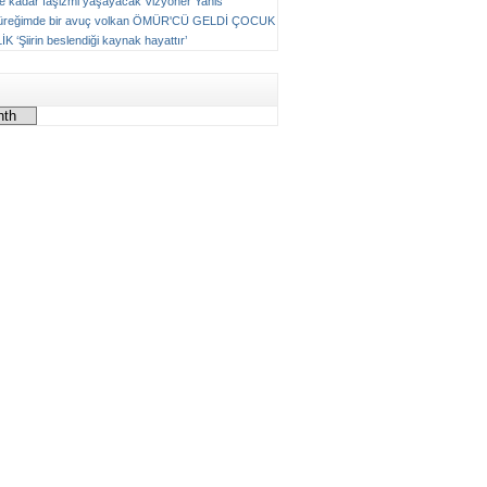
ne kadar faşizmi yaşayacak
Vizyoner
Yanis
üreğimde bir avuç volkan
ÖMÜR'CÜ GELDİ ÇOCUK
LİK
‘Şiirin beslendiği kaynak hayattır’