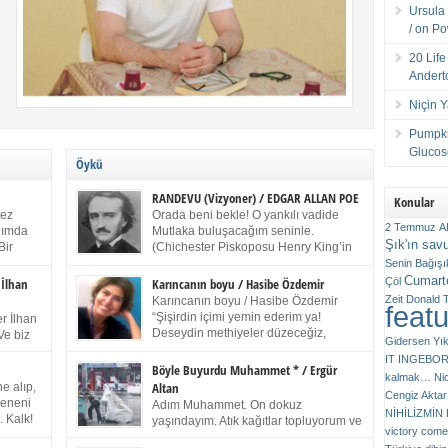
Ursula 
/ on P
20 Lif
Andert
Niçin 
Pumpki
Glucose
Öykü
RANDEVU (Vizyoner) / EDGAR ALLAN POE
Konular
kez
Orada beni bekle! O yankılı vadide
2 Temmuz
A
anımda
Mutlaka buluşacağım seninle.
Şık'ın sav
Bir
(Chichester Piskoposu Henry King’in
ıp
karısının ölümü üstüne yazdığı ağıt.)
Senin
Bağışı
m bir
Talihsiz ve gizemli adam! – Sen ki kendi hayal
Cumarte
Çöl
 İlhan
Karıncanın boyu / Hasibe Özdemir
gücünün parlaklığıyla afalladın, gençliğinin alevleri
Zeit
Donald 
Karıncanın boyu / Hasibe Özdemir
feat
ziran
arasına düştün! Hayalimde seni tekrar görüyorum!
“Şişirdin içimi yemin ederim ya!
r İlhan
Bir kez daha önümde duruyor siluetin! – Olduğun –
Deseydin methiyeler düzeceğiz,
Ve biz
Gidersen Yık
ah olduğun gibi değil soğuk vadide ve gölgelerin […]
çıkmazdım evden.” Sesi sinirden
 kardeş
IT
INGEBO
titriyor. “Sana gel demedim kızım.” diyorum sakince.
Benim
Böyle Buyurdu Muhammet * / Ergür
kalmak…
Ni
“Takıldın peşime madem, ne duyarsan
Altan
e alıp,
Cengiz Aktar
katlanacaksın.” Bir sigara yakıyor. Başını yana yatırıp,
 olduğu
Çeneni
Adım Muhammet. On dokuz
bezmiş annelerin yılgın bakışıyla süzüyor beni.
NİHİLİZMİ
. Kalk!
yaşındayım. Atık kağıtlar topluyorum ve
Kaşlarımı kaldırıp ona bakıyorum ben de. Pes ediyor.
victory comes
ışarda
Kızılay`dan Ulus`a kadar üç kez
“Git nereye atacaksan at, ben mezeleri söylüyorum