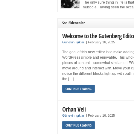
more sleep but what if you get your 8 hours a
The only sure thing in life is tha
and still feel fatigued when your […]
must die. Having seen the occa
images of the frail Fidel Castro 
one knew that sooner rather than later the lea
the Cuban Revolution would succumb to that
Son Eklenenler
strict of all human laws. Although saddened i
personal ways by the […]
Welcome to the Gutenberg Edito
Güneyin Işıkları
|
February 16, 2025
The goal of this new editor is to make adding
WordPress simple and enjoyable. This whol
pieces of content—somewhat similar to LEG
move around and interact with. Move your cu
notice the different blocks light up with outl
the […]
CONTINUE READING
Orhan Veli
Güneyin Işıkları
|
February 16, 2025
CONTINUE READING