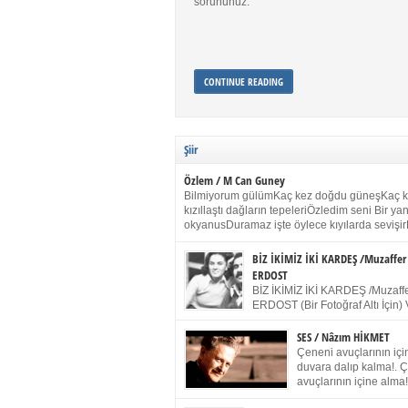
sorununuz.
CONTINUE READING
Şiir
Özlem / M Can Guney
Bilmiyorum gülümKaç kez doğdu güneşKaç 
kızıllaştı dağların tepeleriÖzledim seni Bir y
okyanusDuramaz işte öylece kıyılarda sevişir
yanımdaYanık kül rengi toprak sessizliğiSalın
dururSokulur yalnızlığıma kokun olur Gözleri
BİZ İKİMİZ İKİ KARDEŞ /Muzaffer
buruk gülümsemeDudağımda buğusu
ERDOST
öpüşlerinGeceler boyuÖzledim seni 2004 Ha
BİZ İKİMİZ İKİ KARDEŞ /Muzaffe
Sydney / Toplumsal Kaynak / Memduh Güney
ERDOST (Bir Fotoğraf Altı İçin) 
geleceğiz bir gün, biz ikimiz İki
Duracağız Fotoğrafımızda durduğumuz gibi 
SES / Nâzım HİKMET
ellerimde kelepçe Yüzümde yapay bir gülüş
Çeneni avuçlarının için
(Kelepçeyi yadırgamanın gülüşü belki İlk kez
duvara dalıp kalma!. 
için Sonra alıştım Ve unuttum sonra kelepçeyi
avuçlarının içine alma!
bileklerimde) Senin yüzün İçerde olmanın ve
Pencereye gel! Bak! D
umudun arasında Ve ilk […]