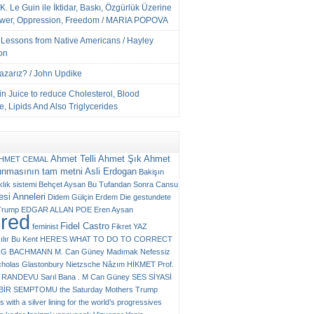
K. Le Guin ile İktidar, Baskı, Özgürlük Üzerine
ower, Oppression, Freedom / MARIA POPOVA
e Lessons from Native Americans / Hayley
on
Yazarız? / John Updike
n Juice to reduce Cholesterol, Blood
, Lipids And Also Triglycerides
Ahmet Telli
Ahmet Şık
Ahmet
HMET CEMAL
unmasının tam metni
Asli Erdogan
Bakişın
klık sistemi
Behçet Aysan
Bu Tufandan Sonra
Cansu
si Anneleri
Didem Gülçin Erdem
Die gestundete
Trump
EDGAR ALLAN POE
Eren Aysan
ured
Fidel Castro
feminist
Fikret YAZ
ılır Bu Kent
HERE’S WHAT TO DO TO CORRECT
RG BACHMANN
M. Can Güney
Madımak
Nefessiz
cholas Glastonbury
Nietzsche
Nâzım HİKMET
Prof.
RANDEVU
Sarıl Bana . M Can Güney
SES
SİYASİ
N BİR SEMPTOMU
the Saturday Mothers
Trump
 with a silver lining for the world’s progressives