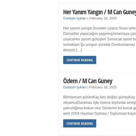
Her Yanım Yangın / M Can Gune
Güneyin Işıkları
|
February 16, 2025
Her yanım yangın İnceden uzanır Sivas’aHer
DünyaNe yapacağını şaşırmışAnlamaya çalışır
usulcaHer yanım gülüşleri Sımsıcak sarılır
sırılsıklam Şu yorgun yürekte Durdurulamaz 
denizin […]
CONTINUE READING
Özlem / M Can Guney
Güneyin Işıkları
|
February 16, 2025
Bilmiyorum gülümKaç kez doğdu güneşKaç kez
okyanusDuramaz işte öylece kıyılarda sevişi
yalnızlığıma kokun olur Gözlerim bir bur
seni 2004 Haziran Sydney / Toplumsal Ka
CONTINUE READING