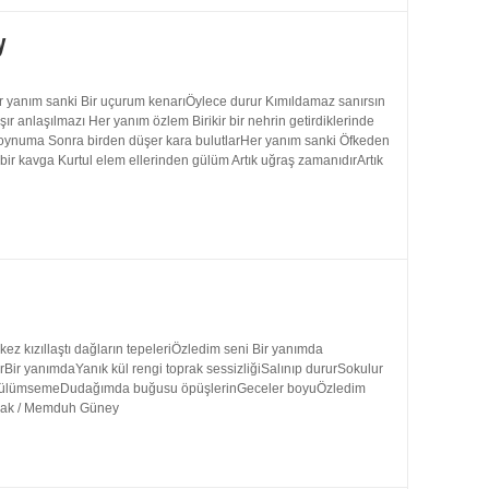
y
 yanım sanki Bir uçurum kenarıÖylece durur Kımıldamaz sanırsın
 anlaşılmazı Her yanım özlem Birikir bir nehrin getirdiklerinde
 boynuma Sonra birden düşer kara bulutlarHer yanım sanki Öfkeden
bir kavga Kurtul elem ellerinden gülüm Artık uğraş zamanıdırArtık
 kızıllaştı dağların tepeleriÖzledim seni Bir yanımda
rBir yanımdaYanık kül rengi toprak sessizliğiSalınıp dururSokulur
uk gülümsemeDudağımda buğusu öpüşlerinGeceler boyuÖzledim
ynak / Memduh Güney