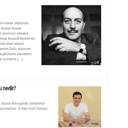
m sokak ortasında
ı duyup duyup
ini alıyorum sabaha
ekrar beyazEllerinin bu
da tiren oluyor
damım Gülü alıyorum
müşKolumu kanadımı
Ve zurnanın […]
u nedir?
 oturup konuşarak, birbirimizi
e çözmeliyiz. Çünkü Kürt Sorunu